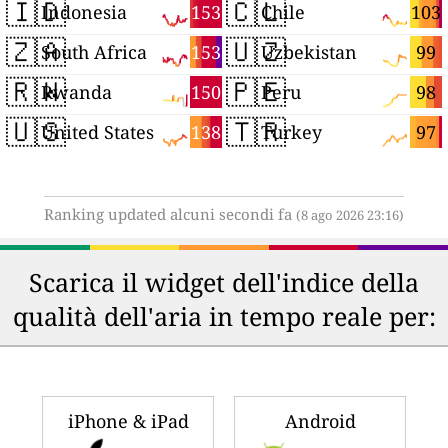
🇮🇩
🇨🇱
153
103
Indonesia
Chile
🇿🇦
🇺🇿
153
99
South Africa
Uzbekistan
🇷🇼
🇵🇪
150
98
Rwanda
Peru
🇺🇸
🇹🇷
138
97
United States
Turkey
Ranking updated alcuni secondi fa
(8 ago 2026 23:16)
Scarica il widget dell'indice della
qualità dell'aria in tempo reale per:
iPhone & iPad
Android