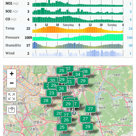
NO2
2
1
AQI
SO2
3
3
AQI
CO
4
4
AQI
Temp
25
24
Pressure
1009
1003
Humidity
57
39
Wind
2
1
+
−