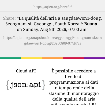
https://aqicn.org/here/it/
Share
: “
La qualità dell'aria a sangdaewon1-dong,
Seongnam-si, Gyeonggi, South Korea è
Buona
-
on Sunday, Aug 9th 2026, 07:00 am
”
https://aqicn.org/snapshot/korea/gyeonggi/seongnam-si/san
gdaewon1-dong/20260809-07/it/?cs
Cloud API
È possibile accedere a
livello di
programmazione ai dati
in tempo reale della
stazione di monitoraggio
della qualità dell'aria
utilizzando questo URL