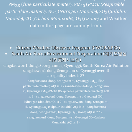
PM
(
fine particulate matter
), PM
(
PM10 (Respirable
2.5
10
particulate matter)
), NO
(
Nitrogen Dioxide
), SO
(
Sulphur
2
2
Dioxide
), CO (
Carbon Monoxide
), O
(
Ozone
) and Weather
3
data in this page are coming from:
Citizen Weather Observer Program (CWOP/APRS)
South Air Korea Environment Corporation (대기오염실
시간공개시스템)
sangdaewon1-dong, Seongnam-si, Gyeonggi, South Korea Air Pollution
sangdaewon1-dong, Seongnam-si, Gyeonggi overall
air quality index is 27
sangdaewon1-dong, Seongnam-si, Gyeonggi PM
(fine
2.5
particulate matter) AQI is 5 - sangdaewon1-dong, Seongnam-
si, Gyeonggi PM
(PM10 (Respirable particulate matter)) AQI
10
is 6 - sangdaewon1-dong, Seongnam-si, Gyeonggi NO
2
(Nitrogen Dioxide) AQI is 2 - sangdaewon1-dong, Seongnam-
si, Gyeonggi SO
(Sulphur Dioxide) AQI is 3 - sangdaewon1-
2
dong, Seongnam-si, Gyeonggi O
(Ozone) AQI is 27 -
3
sangdaewon1-dong, Seongnam-si, Gyeonggi CO (Carbon
Monoxide) AQI is 4 -