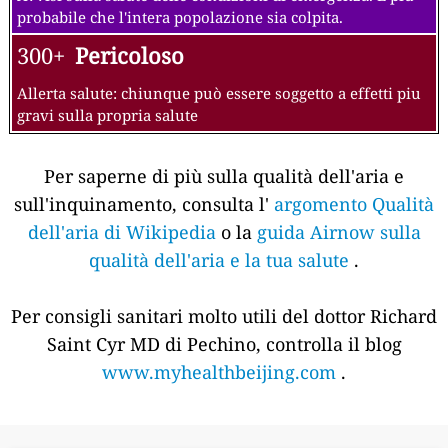
probabile che l'intera popolazione sia colpita.
300+
Pericoloso
Allerta salute: chiunque può essere soggetto a effetti piu
gravi sulla propria salute
Per saperne di più sulla qualità dell'aria e
sull'inquinamento, consulta l'
argomento Qualità
dell'aria di Wikipedia
o la
guida Airnow sulla
qualità dell'aria e la tua salute
.
Per consigli sanitari molto utili del dottor Richard
Saint Cyr MD di Pechino, controlla il blog
www.myhealthbeijing.com
.