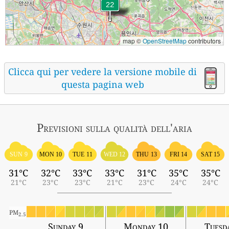
map ©
OpenStreetMap
contributors
Clicca qui per vedere la versione mobile di
questa pagina web
Previsioni sulla qualità dell'aria
SUN 9
MON 10
TUE 11
WED 12
THU 13
FRI 14
SAT 15
31°C
32°C
33°C
33°C
31°C
35°C
35°C
21°C
23°C
23°C
21°C
23°C
24°C
24°C
PM
2.5
Sunday 9
Monday 10
Tuesd