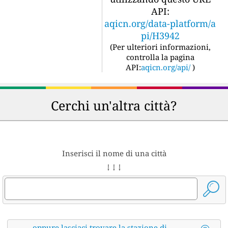
API:
aqicn.org/data-platform/a
pi/H3942
(
Per ulteriori informazioni,
controlla la pagina
API:
aqicn.org/api/
)
Cerchi un'altra città?
Inserisci il nome di una città
↓ ↓ ↓
oppure lasciaci trovare la stazione di