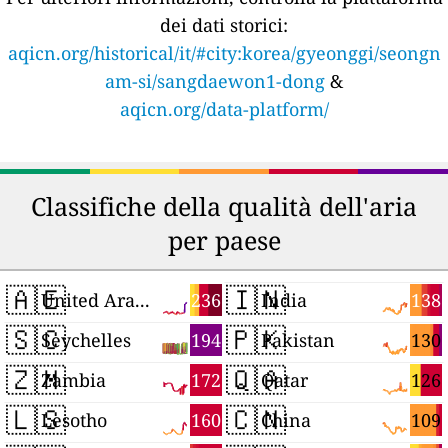
dei dati storici:
aqicn.org/historical/it/#city:korea/gyeonggi/seongn
am-si/sangdaewon1-dong
&
aqicn.org/data-platform/
Classifiche della qualità dell'aria
per paese
🇦🇪
🇮🇳
236
138
United Arab Emirates
India
🇸🇨
🇵🇰
194
130
Seychelles
Pakistan
🇿🇲
🇶🇦
172
126
Zambia
Qatar
🇱🇸
🇨🇳
160
109
Lesotho
China