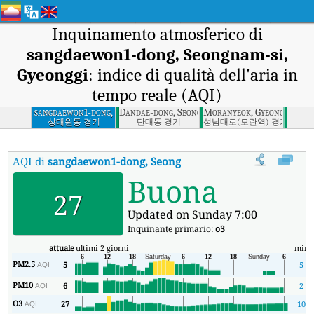
Inquinamento atmosferico di
sangdaewon1-dong, Seongnam-si,
Gyeonggi
: indice di qualità dell'aria in
tempo reale (AQI)
sangdaewon1-dong,
Dandae-dong, Seongnam-si, Gyeonggi
Moranyeok, Gyeonggi
Seongnam-si,
상대원동 경기
단대동 경기
성남대로(모란역) 경기
Gyeonggi
AQI di
sangdaewon1-dong, Seongnam-si, Gyeonggi
:
Indice di 
Buona
27
Updated on Sunday 7:00
Inquinante primario:
o3
attuale
ultimi 2 giorni
min
PM2.5
5
5
AQI
PM10
6
2
AQI
O3
27
10
AQI