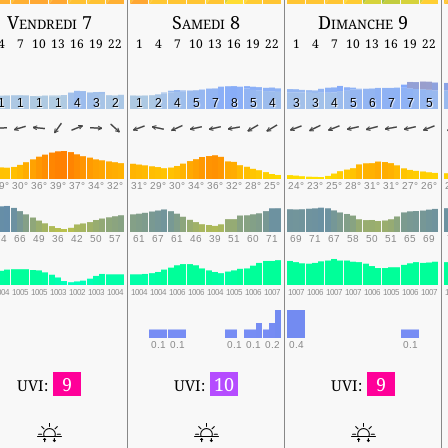
Vendredi 7
Samedi 8
Dimanche 9
4
7
10
13
16
19
22
1
4
7
10
13
16
19
22
1
4
7
10
13
16
19
22
1
1
1
1
4
3
2
1
2
4
5
7
8
5
4
3
3
4
5
6
7
7
5
9°
30°
36°
39°
37°
34°
32°
31°
29°
30°
34°
36°
32°
28°
25°
24°
23°
25°
28°
31°
31°
27°
26°
74
66
49
36
42
50
57
61
67
61
46
39
51
60
71
69
71
67
58
50
51
65
69
004
1005
1005
1003
1002
1003
1004
1004
1004
1006
1006
1004
1005
1006
1007
1007
1006
1007
1007
1006
1005
1006
1007
0.1
0.1
0.1
0.1
0.2
0.4
0.1
9
10
9
UVI:
UVI:
UVI: