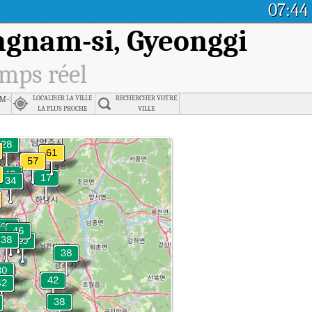
07:44
gnam-si, Gyeonggi
emps réel
m-si, Gyeonggi
LOCALISER LA VILLE
RECHERCHER VOTRE
LA PLUS PROCHE
VILLE
gnam-si, Gyeonggi en temps réel.