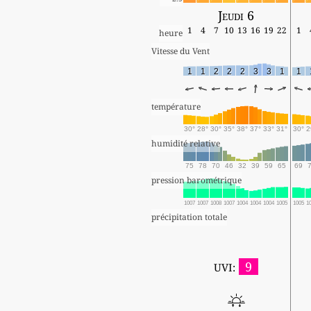
Jeudi 6
1
4
7
10
13
16
19
22
1
heure
Vitesse du Vent
1
1
2
2
2
3
3
1
1
température
30°
28°
30°
35°
38°
37°
33°
31°
30°
2
humidité relative
75
78
70
46
32
39
59
65
69
pression barométrique
1007
1007
1008
1007
1004
1004
1004
1005
1005
1
précipitation totale
9
UVI: