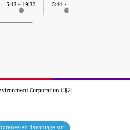
5:43 ~ 19:32
5:44 ~ 19:31
Environment Corporation (대기
pprenez-en davantage sur