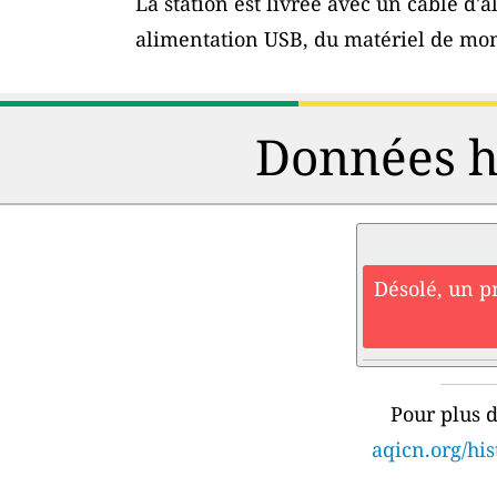
La station est livrée avec un câble d
alimentation USB, du matériel de mon
Données hi
Désolé, un p
Pour plus d
aqicn.org/hi