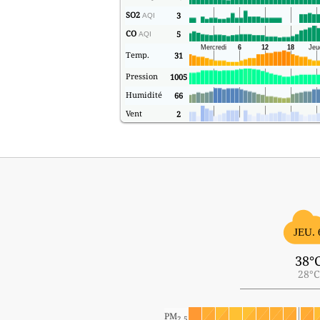
SO2
3
AQI
CO
5
AQI
Temp.
31
Pression
1005
Humidité
66
Vent
2
JEU. 
38°
28°C
PM
2.5