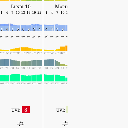
Lundi 10
Mardi 11
Mercredi 12
1
4
7
10
13
16
19
22
1
4
7
10
13
16
19
22
1
4
7
10
13
16
19
5
4
5
5
6
6
5
4
4
4
5
6
7
8
7
6
6
5
8
9
8
8
8
25°
25°
26°
29°
30°
29°
27°
26°
25°
24°
25°
32°
34°
31°
26°
24°
23°
23°
26°
31°
31°
28°
25°
72
74
68
62
59
61
67
68
70
72
63
41
36
43
54
58
63
68
56
44
42
48
59
1006
1006
1007
1007
1006
1006
1007
1007
1007
1006
1007
1006
1004
1005
1006
1006
1005
1005
1004
1002
1001
1001
1002
8
2
UVI:
UVI:
5:45 ~ 19:30