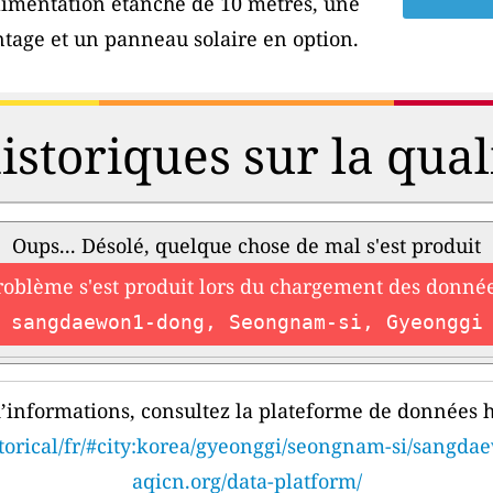
'alimentation étanche de 10 mètres, une
tage et un panneau solaire en option.
storiques sur la qualit
Oups... Désolé, quelque chose de mal s'est produit
roblème s'est produit lors du chargement des donnée
sangdaewon1-dong, Seongnam-si, Gyeonggi
’informations, consultez la plateforme de données h
storical/fr/#city:korea/gyeonggi/seongnam-si/sangd
aqicn.org/data-platform/