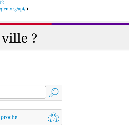
42
qicn.org/api/
)
ville ?
s proche