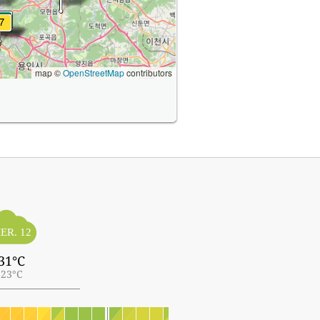
map ©
OpenStreetMap
contributors
ER. 12
31°C
23°C