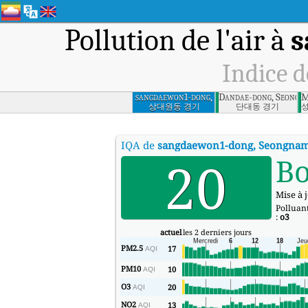
Pollution de l'air à
s
Indice d
sangdaewon1-dong,
Dandae-dong, Seongna
M
Seongnam-si,
상대원동 경기
단대동 경기
Gyeonggi
IQA de
sangdaewon1-dong, Seongnam-
20
B
Mise à j
Polluant
:
o3
actuel
les 2 derniers jours
PM2.5
17
AQI
PM10
10
AQI
O3
20
AQI
NO2
13
AQI