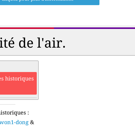
é de l'air.
s historiques
istoriques :
aewon1-dong
&