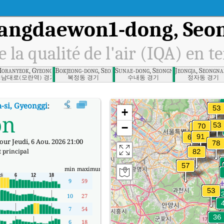
angdaewon1-dong, Seon
e la qualité de l'air (IQA) en t
m-si, Gyeonggi
oranyeok, Gyeonggi
Bokjeong-dong, Seongnam-si, Gyeonggi
Sunae-dong, Seongnam-si, Gyeonggi
Jeongja, Seongna
성남대로(모란역) 경기
복정동 경기
수내동 경기
정자동 경기
si, Gyeonggi
:
Indice de la qualité de l'air (IQA) à sangdaewon1-dong, Seon
+
on
−
our Jeudi, 6 Aou. 2026 21:00
 principal
min
maximum
9
59
10
27
7
54
6
18