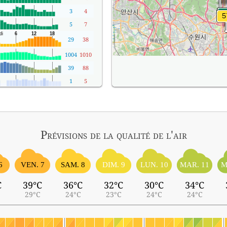
3
4
5
7
29
38
1004
1010
39
88
1
5
Prévisions
de la qualité de l'air
6
VEN. 7
SAM. 8
DIM. 9
LUN. 10
MAR. 11
M
C
39°C
36°C
32°C
30°C
34°C
29°C
24°C
23°C
24°C
24°C