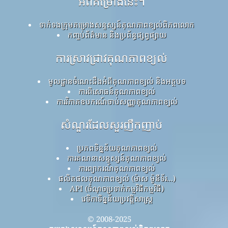
អំពីគម្រោងនេះ។
ទាក់ទងក្រុមគម្រោងសន្ទស្សន៍គុណភាពខ្យល់ពិភពលោក
កញ្ចប់ព័ត៌មាន និងប្រព័ន្ធផ្សព្វផ្សាយ
ការស្រាវជ្រាវគុណភាពខ្យល់
មូលដ្ឋានចំណេះដឹងអំពីគុណភាពខ្យល់ និងអត្ថបទ
ការពិសោធន៍គុណភាពខ្យល់
ការវិភាគឧបករណ៍ចាប់សញ្ញាគុណភាពខ្យល់
សំណួរដែលសួរញឹកញាប់
ប្រភពទិន្នន័យគុណភាពខ្យល់
ការគណនាសន្ទស្សន៍គុណភាពខ្យល់
ការព្យាករណ៍គុណភាពខ្យល់
ផលិតផលគុណភាពខ្យល់ (ម៉ាស ម៉ូនីទ័រ...)
API (ចំណុចប្រទាក់កម្មវិធីកម្មវិធី)
វេទិកាទិន្នន័យប្រវត្តិសាស្ត្រ
© 2008-2025