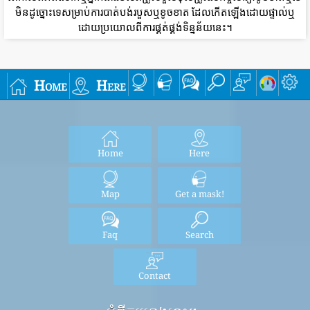
មិនដូច្នោះទេសម្រាប់ការបាត់បង់របួសឬខូចខាត ដែលកើតឡើងដោយផ្ទាល់ឬ
ដោយប្រយោលពីការផ្គត់ផ្គង់ទិន្នន័យនេះ។
Home
Here
Home
Here
Map
Get a mask!
Faq
Search
Contact