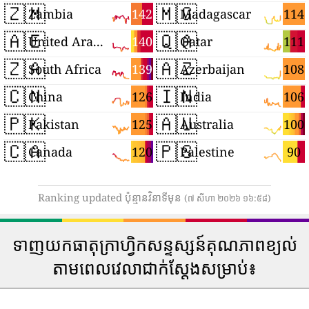
🇿🇲
🇲🇬
142
114
Zambia
Madagascar
🇦🇪
🇶🇦
140
111
United Arab Emirates
Qatar
🇿🇦
🇦🇿
139
108
South Africa
Azerbaijan
🇨🇳
🇮🇳
126
106
China
India
🇵🇰
🇦🇺
125
100
Pakistan
Australia
🇨🇦
🇵🇸
120
90
Canada
Palestine
Ranking updated ប៉ុន្មានវិនាទីមុន
(៧ សីហា ២០២៦ ១៦:៥៨)
ទាញយកធាតុក្រាហ្វិកសន្ទស្សន៍គុណភាពខ្យល់
តាមពេលវេលាជាក់ស្តែងសម្រាប់៖