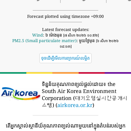
Forecast plotted using timezone +09:00
Latest forecast updates:
Wind
: ៦ ម៉ោងមុន
[៧ សីហា ២០២៦ ១០:៥២]
PM2.5 (Small particulate matter)
: មួយថ្ងៃមុន
[៦ សីហា ២០២៦
១៨:១៣]
ចុចដើម្បីមើលការព្យាករណ៍លម្អិត
ទិន្នន័យគុណភាពខ្យល់ផ្តល់ដោយ៖
the
South Air Korea Environment
Corporation (대기오염실시간공개시
스템) (
airkorea.or.kr
)
តើអ្នកស្គាល់ស្ថានីយ៍គុណភាពខ្យល់ណាមួយនៅក្នុងតំបន់របស់អ្នក