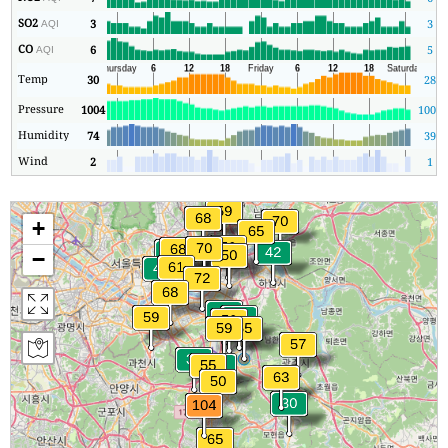
SO2
3
3
AQI
CO
6
5
AQI
Temp
30
28
Pressure
1004
1003
Humidity
74
39
Wind
2
1
+
−