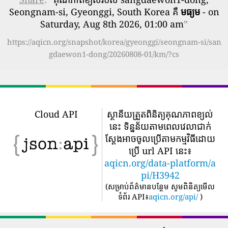
Seongnam-si, Gyeonggi, South Korea គឺ
មធ្យម
- on
Saturday, Aug 8th 2026, 01:00 am
”
https://aqicn.org/snapshot/korea/gyeonggi/seongnam-si/san
gdaewon1-dong/20260808-01/km/?cs
Cloud API
ស្ថានីយត្រួតពិនិត្យគុណភាពខ្យល់
នេះ ទិន្នន័យតាមពេលវេលាជាក់
ស្តែងអាចចូលប្រើតាមកម្មវិធីដោយ
ប្រើ url API នេះ៖
aqicn.org/data-platform/a
pi/H3942
(
សម្រាប់ព័ត៌មានបន្ថែម សូមពិនិត្យមើល
ទំព័រ API៖
aqicn.org/api/
)