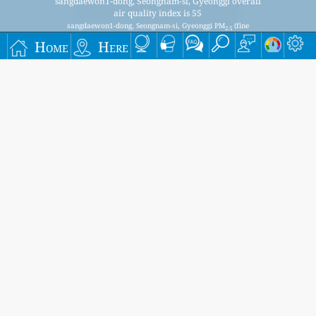
sangdaewon1-dong, Seongnam-si, Gyeonggi overall
air quality index is 55
sangdaewon1-dong, Seongnam-si, Gyeonggi PM
(fine
2.5
particulate matter) AQI is 55 - sangdaewon1-dong,
Home
Here
Seongnam-si, Gyeonggi PM
(PM10 (Respirable particulate
10
matter)) AQI is 27 - sangdaewon1-dong, Seongnam-si,
Gyeonggi NO
(Nitrogen Dioxide) AQI is 7 - sangdaewon1-
2
dong, Seongnam-si, Gyeonggi SO
(Sulphur Dioxide) AQI is 3 -
2
sangdaewon1-dong, Seongnam-si, Gyeonggi O
(Ozone) AQI is
3
28 - sangdaewon1-dong, Seongnam-si, Gyeonggi CO (Carbon
Monoxide) AQI is 6 -
Signup for our free monthly mailing list, and get
notified when new articles are available.
submit
This page has been generated on Saturday, Aug 8th 2026, 00:58 am CST from jp2n