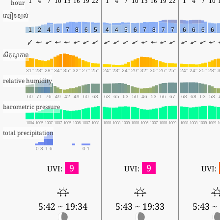
1
4
7
10
13
16
19
22
1
4
7
10
13
16
19
22
1
4
7
10
hour
ល្បឿនខ្យល់
1
2
4
6
7
8
6
5
4
4
5
6
7
8
7
7
6
6
6
6
សីតុណ្ហភាព
31°
28°
28°
34°
35°
32°
27°
25°
24°
23°
24°
29°
32°
30°
26°
25°
24°
24°
25°
28°
relative humidity
60
71
76
49
42
49
60
63
63
65
63
50
46
53
66
67
68
68
63
53
barometric pressure
1004
1005
1007
1007
1005
1006
1007
1008
1008
1008
1009
1008
1006
1007
1008
1009
1008
1008
1009
1009
1
total precipitation
0.3
1.6
0.1
9
9
UVI:
UVI:
UVI:
5:42 ~ 19:34
5:43 ~ 19:33
5:43 ~