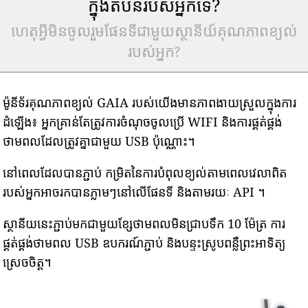
ក្នុងតំបន់របស់អ្នកទេ?
ហេតុអ្វីមិនចូលរួមផែនទីជាមួយស្ថានីយ៍គុណភាពខ្យល់
របស់អ្នក?
ម៉ូនីទ័រគុណភាពខ្យល់ GAIA របស់យើងមានភាពងាយស្រួលក្នុងការ
ដំឡើង៖ អ្នកគ្រាន់តែត្រូវការចំណុចចូលប្រើ WIFI និងការផ្គត់ផ្គង់
ថាមពលដែលត្រូវគ្នាជាមួយ USB ប៉ុណ្ណោះ។
នៅពេលដែលបានភ្ជាប់ កម្រិតនៃការបំពុលខ្យល់តាមពេលវេលាពិត
របស់អ្នកអាចរកបានភ្លាមៗនៅលើផែនទី និងតាមរយៈ API ។
ស្ថានីយនេះភ្ជាប់មកជាមួយខ្សែថាមពលមិនជ្រាបទឹក 10 ម៉ែត្រ ការ
ផ្គត់ផ្គង់ថាមពល USB ឧបករណ៍ភ្ជាប់ និងបន្ទះស្រូបពន្លឺព្រះអាទិត្យ
ស្រេចចិត្ត។