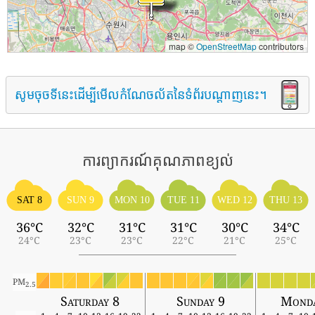
map ©
OpenStreetMap
contributors
សូមចុចទីនេះដើម្បីមើលកំណែចល័តនៃទំព័របណ្តាញនេះ។
ការព្យាករណ៍គុណភាពខ្យល់
SAT 8
SUN 9
MON 10
TUE 11
WED 12
THU 13
36°C
32°C
31°C
31°C
30°C
34°C
24°C
23°C
23°C
22°C
21°C
25°C
PM
2.5
Saturday 8
Sunday 9
Monda