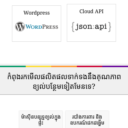
Cloud API
Wordpress
កំពុងរកមើលផលិតផលទាក់ទងនឹងគុណភាព
ខ្យល់បន្ថែមទៀតមែនទេ?
ម៉ាស៊ីនបន្សុទ្ធខ្យល់ក្នុង
របាំងការពារ និង
ផ្ទះ
ឧបករណ៍ដកដង្ហើម