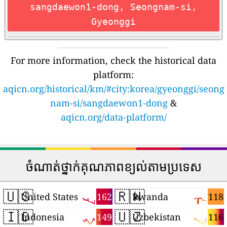
sangdaewon1-dong, Seongnam-si,
Gyeonggi
For more information, check the historical data
platform:
aqicn.org/historical/km/#city:korea/gyeonggi/seong
nam-si/sangdaewon1-dong
&
aqicn.org/data-platform/
ចំណាត់ថ្នាក់គុណភាពខ្យល់តាមប្រទេស
🇺🇸
🇷🇼
162
118
United States
Rwanda
🇮🇩
🇺🇿
149
116
Indonesia
Uzbekistan