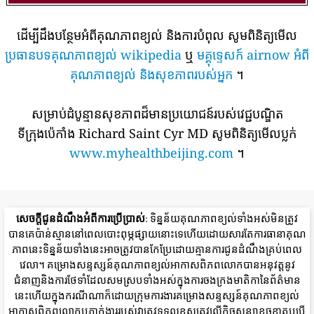
ដើម្បីដឹងបន្ថែមអំពីគុណភាពខ្យល់ និងការបំពុល សូមពិនិត្យមើល
ប្រធានបទគុណភាពខ្យល់ wikipedia
ឬ
មគ្គុទ្ទេសក៍ airnow អំពី
គុណភាពខ្យល់ និងសុខភាពរបស់អ្នក
។
សម្រាប់ដំបូន្មានសុខភាពដ៏មានប្រយោជន៍របស់វេជ្ជបណ្ឌិត
ទីក្រុងប៉េកាំង Richard Saint Cyr MD សូមពិនិត្យមើលប្លក់
www.myhealthbeijing.com
។
សេចក្តីជូនដំណឹងអំពីការប្រើប្រាស់
: ទិន្នន័យគុណភាពខ្យល់ទាំងអស់មិនត្រូវ
បានគេប៉ាន់ស្មាននៅពេលបោះពុម្ភផ្សាយនោះទេហើយដោយសារតែការធានាគុណ
ភាពនេះទិន្នន័យទាំងនេះអាចត្រូវបានកែប្រែដោយគ្មានការជូនដំណឹងគ្រប់ពេល
វេលា។ គម្រោងសន្ទស្សន៍គុណភាពខ្យល់អាកាសពិភពលោកបានអនុវត្តនូវ
ជំនាញនិងការថែទាំដែលសមស្របទាំងអស់ក្នុងការចងក្រងមាតិកានៃព័ត៌មាន
នេះហើយក្នុងករណីណាក៏ដោយក្រុមការងារគម្រោងសន្ទស្សន៍គុណភាពខ្យល់
អាកាសពិភពលោកឬភ្នាក់ងាររបស់វាត្រូវទទួលខុសត្រូវលើកិច្ចសន្យាខូចខាតឬបើ