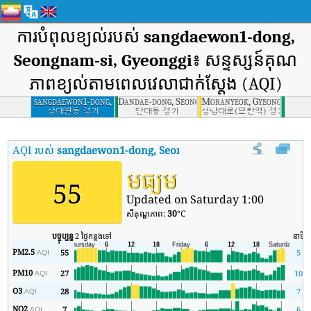
ការបំពុលខ្យល់របស់
sangdaewon1-dong,
Seongnam-si, Gyeonggi
៖ សន្ទស្សន៍គុណ
ភាពខ្យល់តាមពេលវេលាជាក់ស្តែង (AQI)
sangdaewon1-dong,
Dandae-dong, Seongnam-si, Gyeonggi
Moranyeok, Gyeonggi
Seongnam-si,
상대원동 경기
단대동 경기
성남대로(모란역) 경기
Gyeonggi
AQI របស់
sangdaewon1-dong, Seongnam-si, Gyeonggi
:
សន្ទស្ស
មធ្យម
55
Updated on Saturday 1:00
សីតុណ្ហភាព:
30
°C
បច្ចុប្បន្ន
2 ថ្ងៃកន្លងទៅ
នាទី
PM2.5
55
5
AQI
PM10
27
10
AQI
O3
28
7
AQI
NO2
7
6
AQI