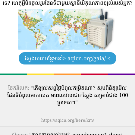
ទេ?
ហេតុអ្វីមិនចូលរួមផែនទីជាមួយស្ថានីយ៍គុណភាពខ្យល់របស់អ្នក?
ស្វែងយល់បន្ថែមនៅ
> aqicn.org/gaia/ <
ចែករំលែក: “
តើ​ខ្យល់​សព្វថ្ងៃ​បំពុល​កម្រិត​ណា? សូមពិនិត្យមើល
ផែនទីបំពុលអាកាសតាមពេលវេលាជាក់ស្តែង សម្រាប់ជាង 100
ប្រទេស។
”
https://aqicn.org/here/km/
Share
: “
គុណភាពខ្យល់របស់ sangdaewon1-dong,