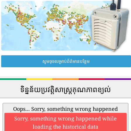
សូមចុចសម្រាប់ព័ត៌មានបន្ថែម
ទិន្នន័យប្រវត្តិសាស្រ្តគុណភាពខ្យល់
Oops... Sorry, something wrong happened
Sorry, something wrong happened while
loading the historical data