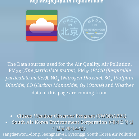
គម្រោងសន្ទស្សន៍គុណភាពខ្យល់ពិភពលោក
The Data sources used for the Air Quality, Air Pollution,
PM
(
fine particulate matter
), PM
(
PM10 (Respirable
2.5
10
particulate matter)
), NO
(
Nitrogen Dioxide
), SO
(
Sulphur
2
2
Dioxide
), CO (
Carbon Monoxide
), O
(
Ozone
) and Weather
3
data in this page are coming from:
Citizen Weather Observer Program (CWOP/APRS)
South Air Korea Environment Corporation (대기오염실
시간공개시스템)
sangdaewon1-dong, Seongnam-si, Gyeonggi, South Korea Air Pollution