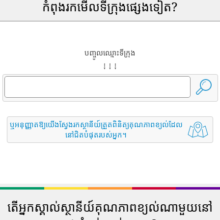
កំពុងរកមើលទីក្រុងផ្សេងទៀត?
បញ្ចូលឈ្មោះទីក្រុង
↓ ↓ ↓
ឬអនុញ្ញាតឱ្យយើងស្វែងរកស្ថានីយ៍ត្រួតពិនិត្យគុណភាពខ្យល់ដែល
នៅជិតបំផុតរបស់អ្នក។
តើអ្នកស្គាល់ស្ថានីយ៍គុណភាពខ្យល់ណាមួយនៅ