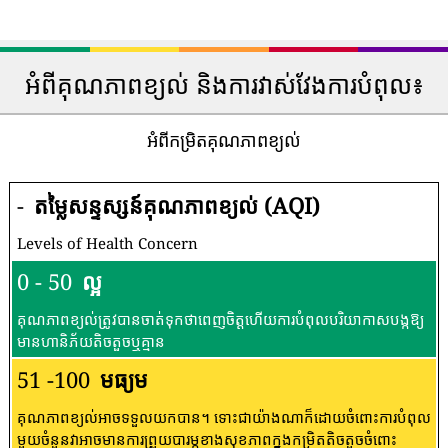
អំពីគុណភាពខ្យល់ និងការវាស់វែងការបំពុល៖
អំពីកម្រិតគុណភាពខ្យល់
-
តម្លៃសន្ទស្សន៍គុណភាពខ្យល់ (AQI)
Levels of Health Concern
0 - 50
ល្អ
គុណភាពខ្យល់ត្រូវបានចាត់ទុកថាពេញចិត្តហើយការបំពុលបរិយាកាសបង្កឱ្យ
មានហានិភ័យតិចតួចឬគ្មាន
51 -100
មធ្យម
គុណភាពខ្យល់អាចទទួលយកបាន។ ទោះជាយ៉ាងណាក៏ដោយចំពោះការបំពុល
មួយចំនួនវាអាចមានការព្រួយបារម្ភខាងសុខភាពក្នុងកម្រិតតិចតួចចំពោះ