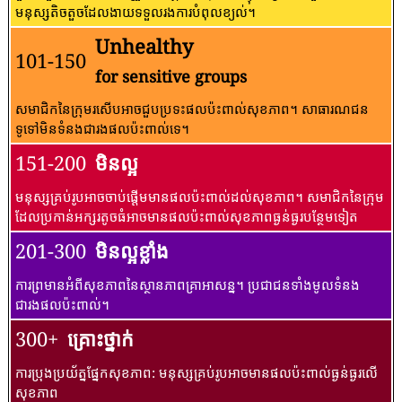
មនុស្សតិចតួចដែលងាយទទួលរងការបំពុលខ្យល់។
Unhealthy
101-150
for sensitive groups
សមាជិកនៃក្រុមរសើបអាចជួបប្រទះផលប៉ះពាល់សុខភាព។ សាធារណជន​
ទូទៅ​មិន​ទំនង​ជា​រង​ផល​ប៉ះពាល់​ទេ។
151-200
មិនល្អ
មនុស្សគ្រប់រូបអាចចាប់ផ្តើមមានផលប៉ះពាល់ដល់សុខភាព។ សមាជិកនៃក្រុម
ដែលប្រកាន់អក្សរតូចធំអាចមានផលប៉ះពាល់សុខភាពធ្ងន់ធ្ងរបន្ថែមទៀត
201-300
មិនល្អខ្លាំង
ការព្រមានអំពីសុខភាពនៃស្ថានភាពគ្រាអាសន្ន។ ប្រជាជនទាំងមូលទំនង
ជារងផលប៉ះពាល់។
300+
គ្រោះថ្នាក់
ការប្រុងប្រយ័ត្នផ្នែកសុខភាព: មនុស្សគ្រប់រូបអាចមានផលប៉ះពាល់ធ្ងន់ធ្ងរលើ
សុខភាព