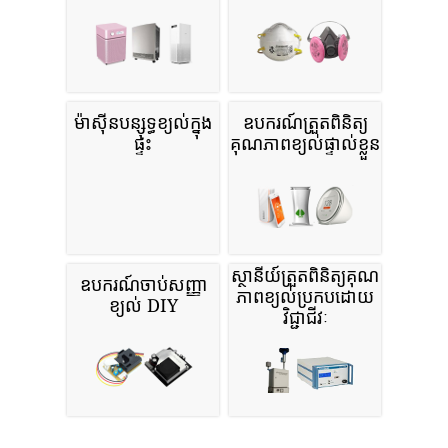
ម៉ាស៊ីនបន្សុទ្ធខ្យល់ក្នុង
ឧបករណ៍ត្រួតពិនិត្យ
ផ្ទះ
គុណភាពខ្យល់ផ្ទាល់ខ្លួន
ស្ថានីយ៍ត្រួតពិនិត្យគុណ
ឧបករណ៍ចាប់សញ្ញា
ភាពខ្យល់ប្រកបដោយ
ខ្យល់ DIY
វិជ្ជាជីវៈ