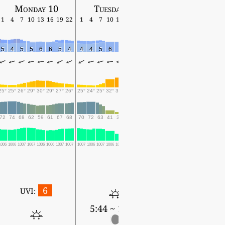
Monday 10
Tuesday 11
Wednesday 12
1
4
7
10
13
16
19
22
1
4
7
10
13
16
19
22
1
4
7
10
13
16
19
5
4
5
5
6
6
5
4
4
4
5
6
7
8
7
6
6
5
8
9
8
8
8
25°
25°
26°
29°
30°
29°
27°
26°
25°
24°
25°
32°
34°
31°
26°
24°
23°
23°
26°
31°
31°
28°
25°
72
74
68
62
59
61
67
68
70
72
63
41
36
43
54
58
63
68
56
44
42
48
59
1006
1006
1007
1007
1006
1006
1007
1007
1007
1006
1007
1006
1004
1005
1006
1006
1005
1005
1004
1002
1001
1001
1002
6
UVI:
5:44 ~ 19:31
5:45 ~ 19:30