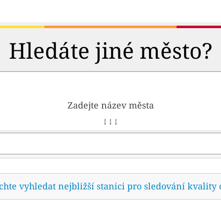
Hledáte jiné město?
Zadejte název města
↓ ↓ ↓
te vyhledat nejbližší stanici pro sledování kvality 