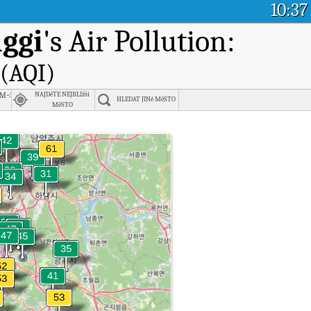
10:37
ggi
's Air Pollution:
 (AQI)
m-si, Gyeonggi
NAJDěTE NEJBLIžší
HLEDAT JINé MěSTO
MěSTO
ečnosti sangdaewon1-dong, Seongnam-si, Gyeonggi.