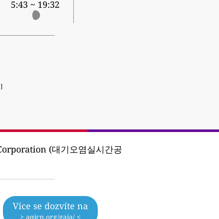
5:43 ~ 19:32
]
nt Corporation (대기오염실시간공
Více se dozvíte na
> aqicn.org/gaia/ <