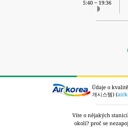
5:40 ~ 19:36
Údaje o kvalit
개시스템) (
airk
Víte o nějakých stanic
okolí?
proč se nezapoj