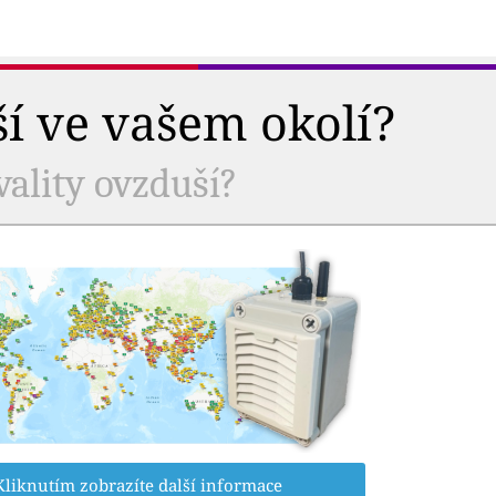
ší ve vašem okolí?
vality ovzduší?
Kliknutím zobrazíte další informace