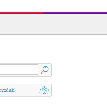
ovzduší