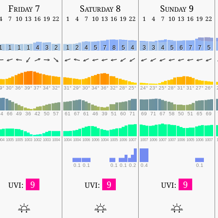
Friday 7
Saturday 8
Sunday 9
4
7
10
13
16
19
22
1
4
7
10
13
16
19
22
1
4
7
10
13
16
19
22
1
1
1
1
4
3
2
1
2
4
5
7
8
5
4
3
3
4
5
6
7
7
5
9°
30°
36°
39°
37°
34°
32°
31°
29°
30°
34°
36°
32°
28°
25°
24°
23°
25°
28°
31°
31°
27°
26°
74
66
49
36
42
50
57
61
67
61
46
39
51
60
71
69
71
67
58
50
51
65
69
004
1005
1005
1003
1002
1003
1004
1004
1004
1006
1006
1004
1005
1006
1007
1007
1006
1007
1007
1006
1005
1006
1007
0.1
0.1
0.1
0.1
0.2
0.4
0.1
9
9
9
UVI:
UVI:
UVI: