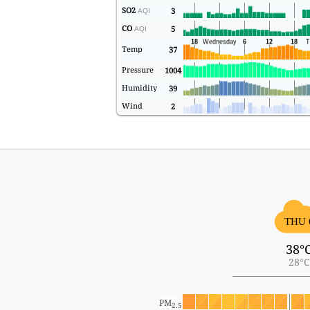
SO2
3
AQI
CO
5
AQI
Temp
37
Pressure
1004
Humidity
39
Wind
2
THU 
38°
28°C
PM
2.5