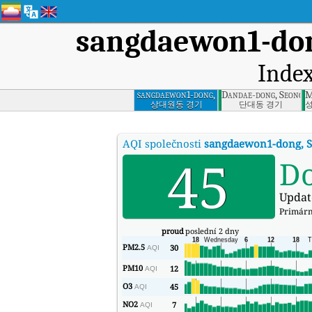
sangdaewon1-don
Index
sangdaewon1-dong,
Dandae-dong, Seongna
M
Seongnam-si,
상대원동 경기
단대동 경기
Gyeonggi
AQI společnosti
sangdaewon1-dong, S
45
D
Updat
Primární
proud
poslední 2 dny
PM2.5
30
AQI
PM10
12
AQI
O3
45
AQI
NO2
7
AQI