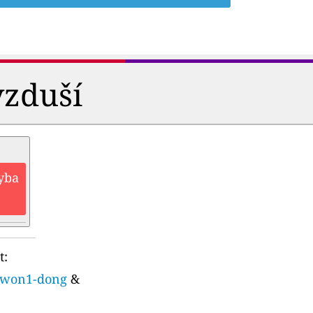
vzduší
hyba
t:
aewon1-dong
&