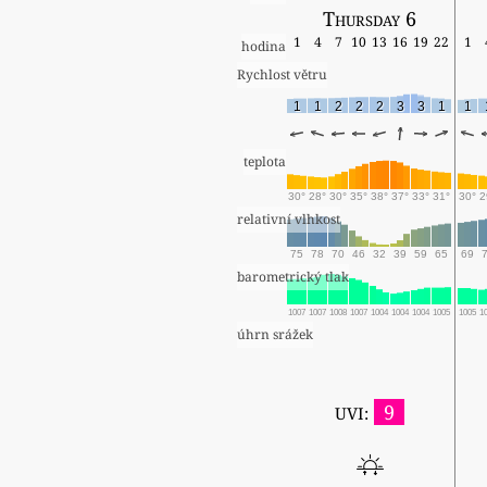
Thursday 6
1
4
7
10
13
16
19
22
1
hodina
Rychlost větru
1
1
2
2
2
3
3
1
1
teplota
30°
28°
30°
35°
38°
37°
33°
31°
30°
2
relativní vlhkost
75
78
70
46
32
39
59
65
69
barometrický tlak
1007
1007
1008
1007
1004
1004
1004
1005
1005
1
úhrn srážek
9
UVI: