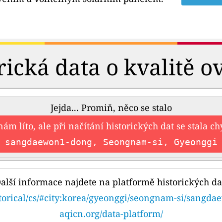
rická data o kvalitě o
Jejda... Promiň, něco se stalo
nám líto, ale při načítání historických dat se stala c
sangdaewon1-dong, Seongnam-si, Gyeonggi
alší informace najdete na platformě historických da
storical/cs/#city:korea/gyeonggi/seongnam-si/sangd
aqicn.org/data-platform/