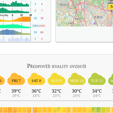
3
4
5
7
29
38
1004
1010
39
88
1
5
Předpověď kvality ovzduší
6
FRI 7
SAT 8
SUN 9
MON 10
TUE 11
W
C
39°C
36°C
32°C
30°C
34°C
29°C
24°C
23°C
24°C
24°C