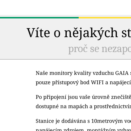
Víte o nějakých s
proč se nezapo
Naše monitory kvality vzduchu GAIA s
pouze přístupový bod WIFI a napájecí
Po připojení jsou vaše úrovně znečiš
dostupné na mapách a prostřednictví
Stanice je dodávána s 10metrovým v
napájecím zdrojem, montážním vybav