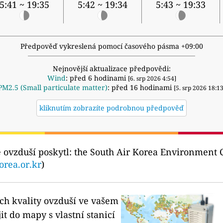
5:41 ~ 19:35
5:42 ~ 19:34
5:43 ~ 19:33
Předpověď vykreslená pomocí časového pásma +09:00
Nejnovější aktualizace předpovědi:
Wind
: před 6 hodinami
[6. srp 2026 4:54]
PM2.5 (Small particulate matter)
: před 16 hodinami
[5. srp 2026 18:13
kliknutím zobrazíte podrobnou předpověď
ě ovzduší poskytl:
the South Air Korea Environme
orea.or.kr
)
ích kvality ovzduší ve vašem
it do mapy s vlastní stanicí