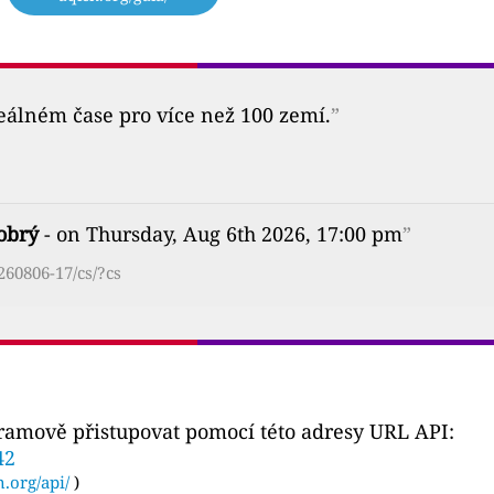
reálném čase pro více než 100 zemí.
”
obrý
- on Thursday, Aug 6th 2026, 17:00 pm
”
60806-17/cs/?cs
gramově přistupovat pomocí této adresy URL API:
42
n.org/api/
)