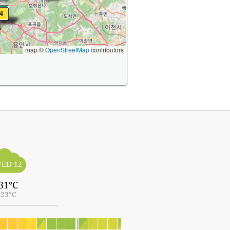
map ©
OpenStreetMap
contributors
ED 12
31°C
23°C