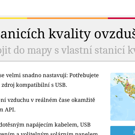
tanicích kvality ovzdu
jit do mapy s vlastní stanicí k
e velmi snadno nastavují: Potřebujete
 zdroj kompatibilní s USB.
tění vzduchu v reálném čase okamžitě
m API.
odotěsným napájecím kabelem, USB
ením a volitelným solárním panelem.