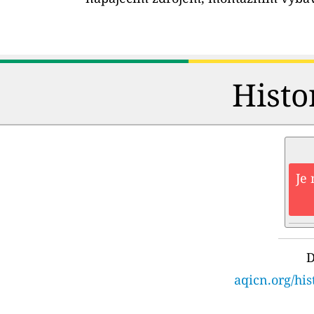
Histo
Je 
D
aqicn.org/hi