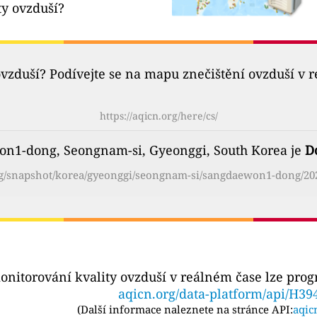
ty ovzduší?
ovzduší? Podívejte se na mapu znečištění ovzduší v 
https://aqicn.org/here/cs/
on1-dong, Seongnam-si, Gyeonggi, South Korea je
D
org/snapshot/korea/gyeonggi/seongnam-si/sangdaewon1-dong/202
onitorování kvality ovzduší v reálném čase lze pro
aqicn.org/data-platform/api/H39
(
Další informace naleznete na stránce API:
aqic