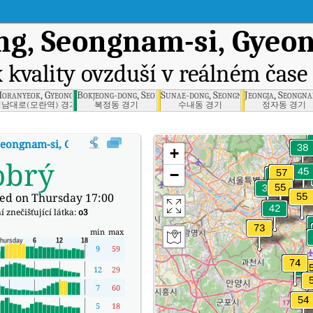
g, Seongnam-si, Gyeon
 kvality ovzduší v reálném čase
m-si, Gyeonggi
oranyeok, Gyeonggi
Bokjeong-dong, Seongnam-si, Gyeonggi
Sunae-dong, Seongnam-si, Gyeonggi
Jeongja, Seongna
성남대로(모란역) 경기
복정동 경기
수내동 경기
정자동 경기
eongnam-si, Gyeonggi
:
Index kvality vzduchu v reálném čase (AQI) spol
+
obrý
−
ed on Thursday 17:00
 znečišťující látka:
o3
min
max
9
59
12
29
7
60
5
18