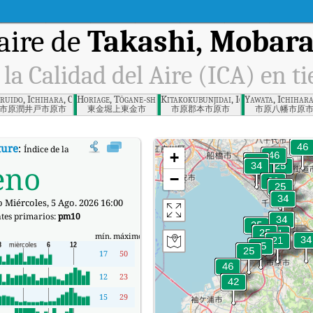
aire de
Takashi, Mobara
 la Calidad del Aire (ICA) en t
ruido, Ichihara, Chiba
Horiage, Tōgane-shi, Chiba-ken
Kitakokubunjidai, Ichihara, Chiba
Yawata, Ichihara
市原潤井戸市原市
東金堀上東金市
市原郡本市原市
市原八幡市原
ture
:
Índice de la Calidad del Aire (ICA) de Takashi, Mobara, Chiba Prefecture e
+
eno
−
 Miércoles, 5 Ago. 2026 16:00
tes primarios:
pm10
mín.
máximo
17
50
12
23
15
29