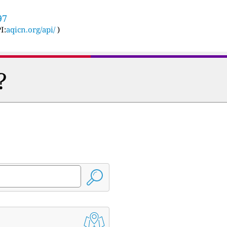
97
I:
aqicn.org/api/
)
?