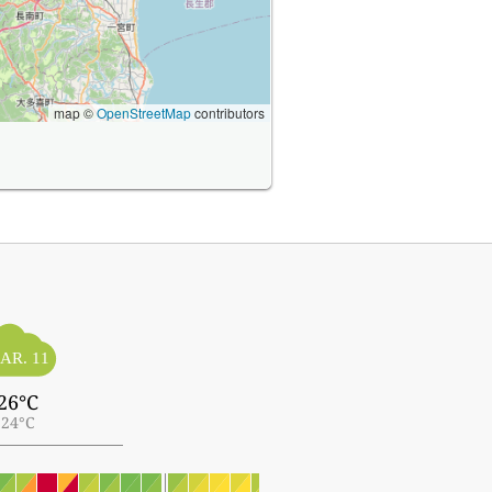
map ©
OpenStreetMap
contributors
AR. 11
26°C
24°C