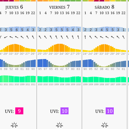
jueves 6
viernes 7
sábado 8
4
7
10
13
16
19
22
1
4
7
10
13
16
19
22
1
4
7
10
13
16
19
22
2
3
5
6
5
4
3
2
2
3
5
5
5
4
3
2
2
3
4
5
5
3
1
4°
29°
33°
33°
30°
27°
26°
25°
25°
29°
33°
34°
30°
27°
25°
24°
24°
28°
33°
33°
29°
26°
24°
96
69
52
48
61
83
90
95
97
65
45
42
57
80
83
90
95
62
38
41
60
74
81
011
1011
1011
1010
1009
1011
1011
1010
1010
1010
1009
1008
1008
1009
1010
1009
1009
1009
1008
1007
1007
1009
1009
9
10
10
UVI:
UVI:
UVI: