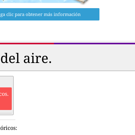
ga clic para obtener más información
del aire.
cos.
óricos: