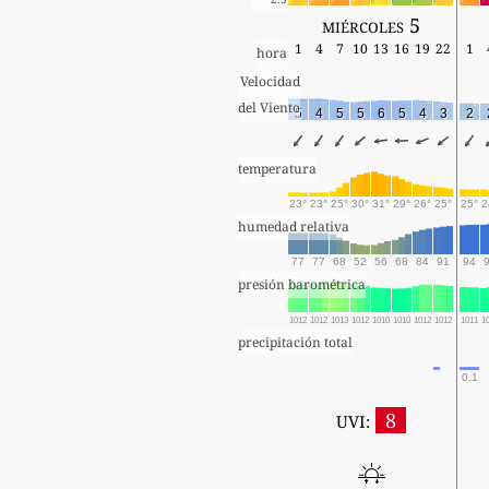
miércoles 5
1
4
7
10
13
16
19
22
1
hora
Velocidad
del Viento
5
4
5
5
6
5
4
3
2
temperatura
23°
23°
25°
30°
31°
29°
26°
25°
25°
2
humedad relativa
77
77
68
52
56
68
84
91
94
presión barométrica
1012
1012
1013
1012
1010
1010
1012
1012
1011
1
precipitación total
0.1
8
UVI: