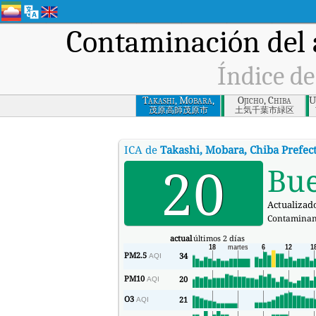
Contaminación del 
Índice de
Takashi, Mobara,
Ojicho, Chiba
U
Chiba Prefecture
茂原高師茂原市
土気千葉市緑区
ICA de
Takashi, Mobara, Chiba Prefec
20
Bu
Actualizado
Contaminan
actual
últimos 2 días
PM2.5
34
AQI
PM10
20
AQI
O3
21
AQI