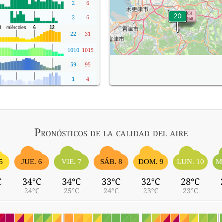
2
6
2
6
22
31
1010
1015
59
95
1
4
Pronósticos
de la calidad del aire
5
SÁB. 8
JUE. 6
VIE. 7
DOM. 9
LUN. 10
M
C
34°C
34°C
33°C
32°C
28°C
24°C
25°C
24°C
23°C
23°C