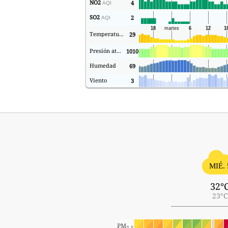
NO2
4
AQI
SO2
2
AQI
Temperatura.
29
Presión atmosférica
1010
Humedad
69
Viento
3
MIÉ. 
32°
23°C
PM
2.5