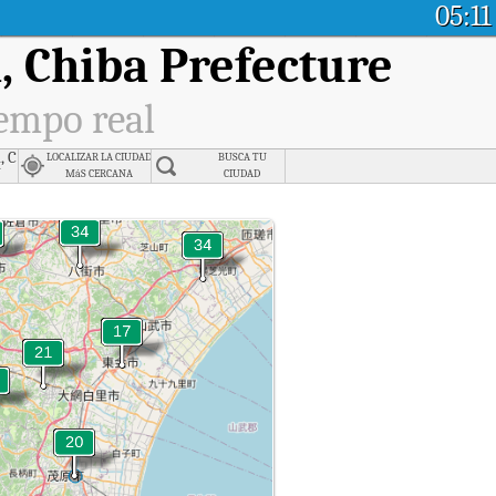
05:11
, Chiba Prefecture
iempo real
, Chiba
LOCALIZAR LA CIUDAD
BUSCA TU
市
MáS CERCANA
CIUDAD
n tiempo real.