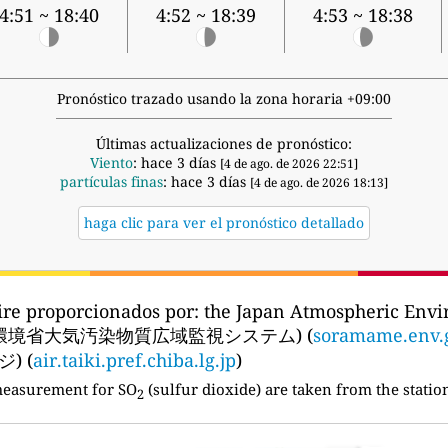
4:51 ~ 18:40
4:52 ~ 18:39
4:53 ~ 18:38
Pronóstico trazado usando la zona horaria +09:00
Últimas actualizaciones de pronóstico:
Viento
: hace 3 días
[4 de ago. de 2026 22:51]
partículas finas
: hace 3 días
[4 de ago. de 2026 18:13]
haga clic para ver el pronóstico detallado
ire proporcionados por:
the Japan Atmospheric Envi
tem (環境省大気汚染物質広域監視システム) (
soramame.env.g
) (
air.taiki.pref.chiba.lg.jp
)
measurement for SO
(sulfur dioxide) are taken from the statio
2