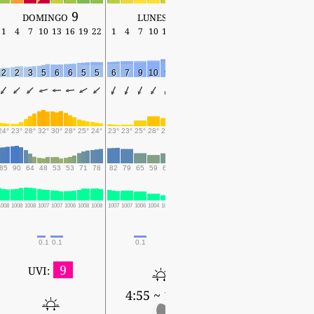
domingo 9
lunes 10
martes 11
1
4
7
10
13
16
19
22
1
4
7
10
13
16
19
22
1
4
7
10
13
16
19
2
2
3
5
6
6
5
5
6
7
9
10
9
10
10
8
7
8
9
9
9
10
9
24°
23°
28°
32°
30°
28°
25°
24°
23°
23°
25°
28°
27°
25°
24°
23°
24°
24°
26°
25°
24°
25°
24°
85
90
64
48
53
53
71
78
82
79
65
59
65
76
86
93
90
89
75
90
88
79
77
1008
1008
1008
1007
1007
1006
1008
1008
1007
1007
1006
1004
1003
1003
1004
1003
1002
1002
1002
1002
1001
1001
1001
0.1
0.1
0.1
0.1
0.6
0.7
0.2
0.5
2.1
3
0.1
0.1
9
UVI:
4:55 ~ 18:36
4:55 ~ 18:35