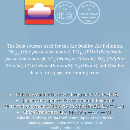
The Data sources used for the Air Quality, Air Pollution,
PM
(
fine particulate matter
), PM
(
PM10 (Respirable
2.5
10
particulate matter)
), NO
(
Nitrogen Dioxide
), SO
(
Sulphur
2
2
Dioxide
), CO (
Carbon Monoxide
), O
(
Ozone
) and Weather
3
data in this page are coming from:
Citizen Weather Observer Program (CWOP/APRS)
Japan Atmospheric Environmental Regional
Observation System (環境省大気汚染物質広域監視システム)
Chiba Prefecture EPA (千葉県ホームページ)
Takashi, Mobara, Chiba Prefecture, Japan Air Pollution
Takashi, Mobara, Chiba Prefecture overall air
quality index is 25