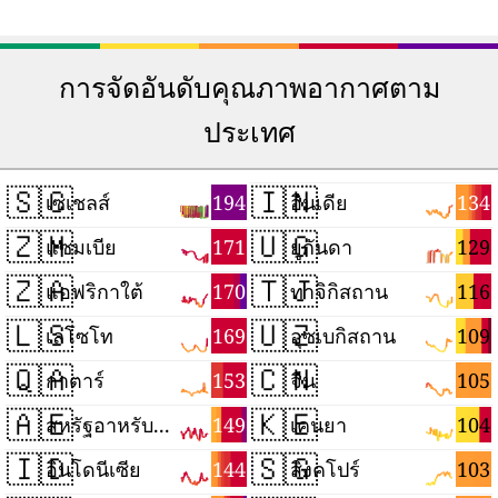
การจัดอันดับคุณภาพอากาศตาม
ประเทศ
🇸🇨
🇮🇳
194
134
เซเชลส์
อินเดีย
🇿🇲
🇺🇬
171
129
แซมเบีย
ยูกันดา
🇿🇦
🇹🇯
170
116
แอฟริกาใต้
ทาจิกิสถาน
🇱🇸
🇺🇿
169
109
เลโซโท
อุซเบกิสถาน
🇶🇦
🇨🇳
153
105
กาตาร์
จีน
🇦🇪
🇰🇪
149
104
สหรัฐอาหรับเอมิเรตส์
เคนยา
🇮🇩
🇸🇬
144
103
อินโดนีเซีย
สิงคโปร์