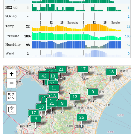
NO2
1
1
AQI
SO2
-
2
AQI
Temp
22
22
Pressure
1007
1006
Humidity
98
57
Wind
1
0
+
−