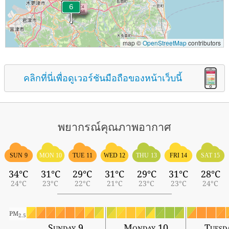
map ©
OpenStreetMap
contributors
คลิกที่นี่เพื่อดูเวอร์ชันมือถือของหน้าเว็บนี้
พยากรณ์คุณภาพอากาศ
SUN 9
MON 10
TUE 11
WED 12
THU 13
FRI 14
SAT 15
34°C
31°C
29°C
31°C
29°C
31°C
28°C
24°C
23°C
22°C
21°C
23°C
23°C
24°C
PM
2.5
Sunday 9
Monday 10
Tuesd