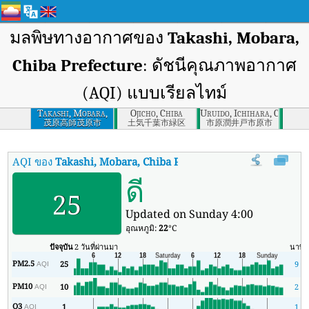
มลพิษทางอากาศของ
Takashi, Mobara,
Chiba Prefecture
: ดัชนีคุณภาพอากาศ
(AQI) แบบเรียลไทม์
Takashi, Mobara,
Ojicho, Chiba
Uruido, Ichihara, Chiba
Chiba Prefecture
茂原高師茂原市
土気千葉市緑区
市原潤井戸市原市
AQI ของ
Takashi, Mobara, Chiba Prefecture
:
ดัชนีคุณภาพอากาศ (
ดี
25
Updated on Sunday 4:00
อุณหภูมิ:
22
°C
ปัจจุบัน
2 วันที่ผ่านมา
นาที
PM2.5
25
9
AQI
PM10
10
2
AQI
O3
1
1
AQI