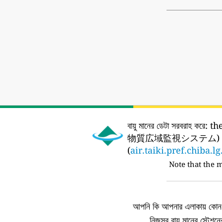
বায়ু মানের ডেটা সরবরাহ করে:
th
物質広域監視システム) 
(
air.taiki.pref.chiba.lg
Note that the 
আপনি কি আপনার এলাকায় কোন এ
নিজস্ব বায়ু মানের স্টেশ