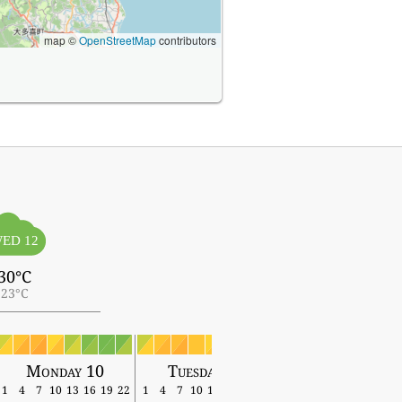
map ©
OpenStreetMap
contributors
ED 12
30°C
23°C
Monday 10
Tuesday 11
Wednesday 12
1
4
7
10
13
16
19
22
1
4
7
10
13
16
19
22
1
4
7
10
13
16
19