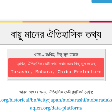
বায়ু মানের ঐতিহাসিক তথ্য
ওহো... দুঃখিত, কিছু ভুল হয়েছে
দুঃখিত, ঐতিহাসিক ডেটা লোড করার সময় কিছু ভুল হয়েছে
Takashi, Mobara, Chiba Prefecture
আরও তথ্যের জন্য, ঐতিহাসিক ডেটা প্ল্যাটফর্ম দেখুন:
.org/historical/bn/#city:japan/mobarashi/mobaradak
aqicn.org/data-platform/