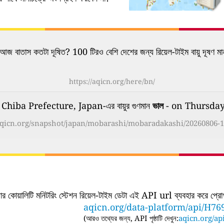
আজ বাতাস কতটা দূষিত? 100 টিরও বেশি দেশের জন্য রিয়েল-টাইম বায়ু দূষণ মা
https://aqicn.org/here/bn/
hiba Prefecture, Japan-এর বায়ুর গুণমান
ভাল
- on Thursday
/aqicn.org/snapshot/japan/mobarashi/mobaradakashi/20260806-1
ার কোয়ালিটি মনিটরিং স্টেশন রিয়েল-টাইম ডেটা এই API url ব্যবহার করে প্রোগ্র
aqicn.org/data-platform/api/H76
(
আরও তথ্যের জন্য, API পৃষ্ঠাটি দেখুন:
aqicn.org/api