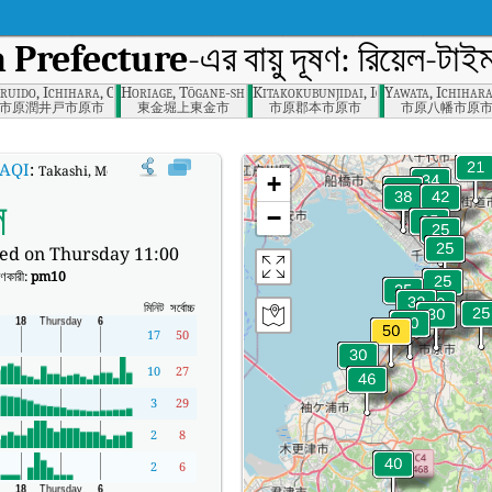
 Prefecture
-এর বায়ু দূষণ: রিয়েল-টা
ruido, Ichihara, Chiba
Horiage, Tōgane-shi, Chiba-ken
Kitakokubunjidai, Ichihara, Chiba
Yawata, Ichihara
市原潤井戸市原市
東金堀上東金市
市原郡本市原市
市原八幡市原
 AQI
:
Takashi, Mobara, Chiba Prefecture-এর রিয়েল-টাইম এয়ার কোয়ালিটি ইনডেক্স (AQI)।
+
ল
−
ed on Thursday 11:00
ষণকারী:
pm10
মিনিট
সর্বোচ্চ
17
50
10
27
3
29
2
8
2
6