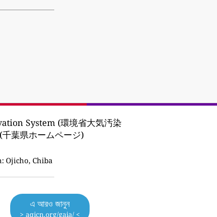
servation System (環境省大気汚染
e EPA (千葉県ホームページ)
n:
Ojicho, Chiba
এ আরও জানুন
> aqicn.org/gaia/ <