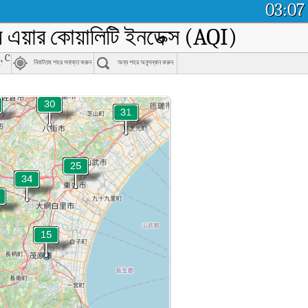
03:07
ইম এয়ার কোয়ালিটি ইনডেক্স (AQI)
, Chiba
নিকটতম শহর সনাক্ত করুন
অন্য শহর অনুসন্ধান করুন
市