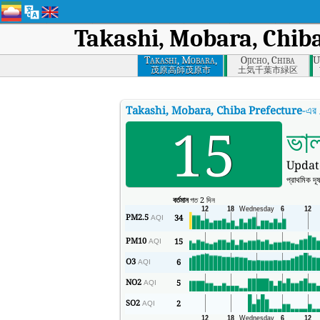
Takashi, Mobara, Chiba
Takashi, Mobara,
Ojicho, Chiba
U
Chiba Prefecture
茂原高師茂原市
土気千葉市緑区
Takashi, Mobara, Chiba Prefecture
-এর
15
ভা
Updat
প্রাথমিক দূ
বর্তমান
গত 2 দিন
PM2.5
34
AQI
PM10
15
AQI
O3
6
AQI
NO2
5
AQI
SO2
2
AQI