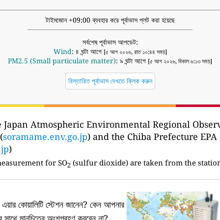
টাইমজোন +09:00 ব্যবহার করে পূর্বাভাস প্লট করা হয়েছে
সর্বশেষ পূর্বাভাস আপডেট:
Wind
: ৪ ঘন্টা আগে
[৫ আগ ২০২৬, রাত ১০:৪৪ সময়]
PM2.5 (Small particulate matter)
: ৯ ঘন্টা আগে
[৫ আগ ২০২৬, বিকাল ৬:১৩ সময়]
বিস্তারিত পূর্বাভাস দেখতে ক্লিক করুন
e Japan Atmospheric Environmental Regional Ob
(
soramame.env.go.jp
) and the Chiba Prefectur
.jp
)
measurement for SO
(sulfur dioxide) are taken from the statio
2
য়ার কোয়ালিটি স্টেশন জানেন?
কেন আপনার
নের সাথে মানচিত্রে অংশগ্রহণ করবেন না?