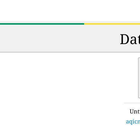
Dat
Unt
aqicn