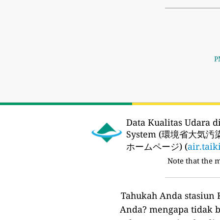
P
Data Kualitas Udara d
System (環境省大気
ホームページ) (
air.taik
Note that the 
Tahukah Anda stasiun K
Anda?
mengapa tidak b