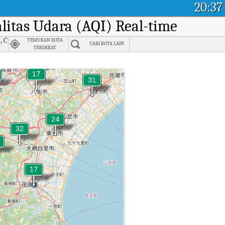
20:37
alitas Udara (AQI) Real-time
, Chiba
TEMUKAN KOTA
CARI KOTA LAIN
市
TERDEKAT