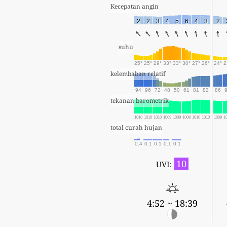
Kecepatan angin
2
2
3
4
5
6
4
3
2
suhu
25°
25°
29°
33°
33°
30°
27°
26°
24°
2
kelembaban relatif
94
96
72
48
50
61
81
82
86
tekanan barometrik
1010
1010
1010
1009
1009
1008
1010
1010
1009
1
total curah hujan
0.4
0.1
0.1
0.1
0.1
10
UVI:
4:52 ~ 18:39