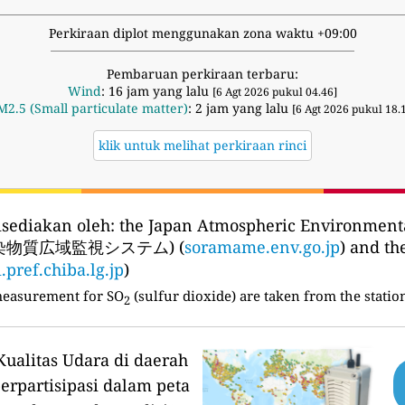
Perkiraan diplot menggunakan zona waktu +09:00
Pembaruan perkiraan terbaru:
Wind
: 16 jam yang lalu
[6 Agt 2026 pukul 04.46]
M2.5 (Small particulate matter)
: 2 jam yang lalu
[6 Agt 2026 pukul 18.
klik untuk melihat perkiraan rinci
isediakan oleh:
the Japan Atmospheric Environmenta
汚染物質広域監視システム) (
soramame.env.go.jp
) and t
i.pref.chiba.lg.jp
)
measurement for SO
(sulfur dioxide) are taken from the statio
2
ualitas Udara di daerah
erpartisipasi dalam peta