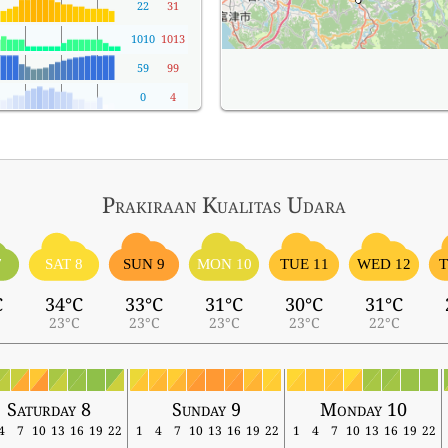
22
31
1010
1013
59
99
0
4
Prakiraan Kualitas Udara
7
SAT 8
SUN 9
MON 10
TUE 11
WED 12
T
C
34°C
33°C
31°C
30°C
31°C
23°C
23°C
23°C
23°C
22°C
Saturday 8
Sunday 9
Monday 10
4
7
10
13
16
19
22
1
4
7
10
13
16
19
22
1
4
7
10
13
16
19
22