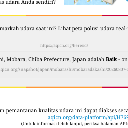
as udara Anda sendiri?
markah udara saat ini? Lihat peta polusi udara real-
https://aqicn.org/here/id/
hi, Mobara, Chiba Prefecture, Japan adalah
Baik
- on
/aqicn.org/snapshot/japan/mobarashi/mobaradakashi/20260807-0
iun pemantauan kualitas udara ini dapat diakses se
aqicn.org/data-platform/api/H76
(
Untuk informasi lebih lanjut, periksa halaman API