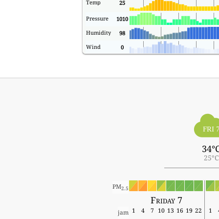
Temp
25
Pressure
1010
Humidity
98
Wind
0
FRI 
34°
25°C
PM
2.5
Friday 7
1
4
7
10
13
16
19
22
1
jam