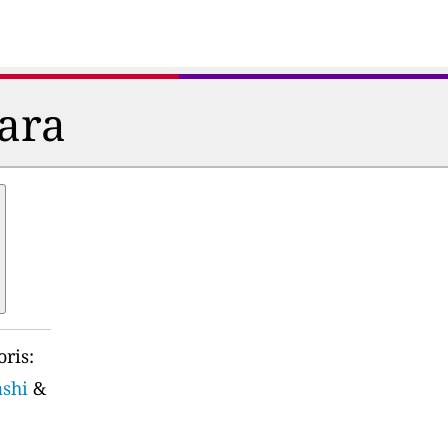
dara
ris:
ashi
&