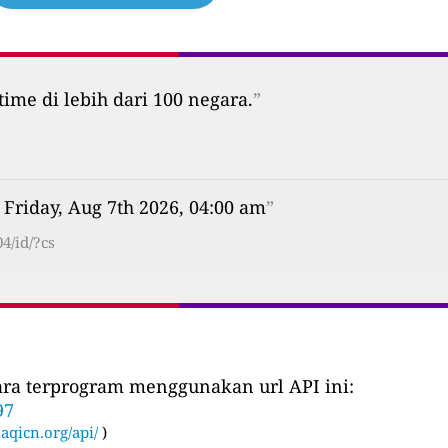
time di lebih dari 100 negara.
”
 Friday, Aug 7th 2026, 04:00 am
”
4/id/?cs
cara terprogram menggunakan url API ini:
97
:
aqicn.org/api/
)