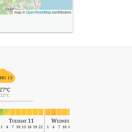
map ©
OpenStreetMap
contributors
HU 13
27°C
22°C
Tuesday 11
Wednesday 12
Thursday 13
1
4
7
10
13
16
19
22
1
4
7
10
13
16
19
22
1
4
7
10
13
16
19