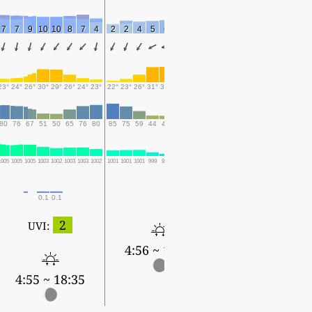
7
7
9
10
10
8
7
4
2
2
4
5
6
6
4
5
5
5
4
3
3
4
1
23°
24°
26°
30°
29°
26°
24°
23°
22°
23°
26°
31°
31°
27°
24°
23°
22°
22°
23°
26°
27°
24°
24°
80
76
67
51
50
65
76
80
85
75
59
44
44
57
79
95
97
95
97
86
79
96
99
1005
1005
1005
1003
1002
1003
1003
1002
1001
1001
1001
999
998
1000
1001
1000
1000
1000
1000
998
998
999
1001
0.1
0.1
1
5.9
3.1
13.1
4.6
5.2
0.9
1.1
2
UVI:
4:56 ~ 18:34
4:57 ~ 18:32
4:55 ~ 18:35