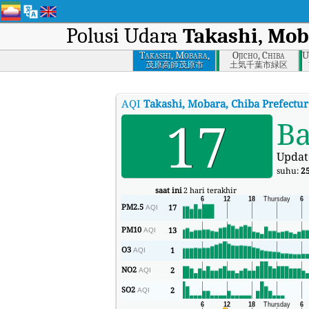
Polusi Udara
Takashi, Mob
Takashi, Mobara,
Ojicho, Chiba
U
Chiba Prefecture
茂原高師茂原市
土気千葉市緑区
AQI
Takashi, Mobara, Chiba Prefectur
17
Ba
Updat
suhu:
2
saat ini
2 hari terakhir
PM2.5
17
AQI
PM10
13
AQI
O3
1
AQI
NO2
2
AQI
SO2
2
AQI