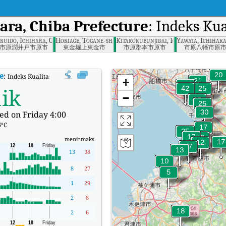
ara, Chiba Prefecture
: Indeks Ku
ruido, Ichihara, Chiba
Horiage, Tōgane-shi, Chiba-ken
Kitakokubunjidai, Ichihara, Chiba
Yawata, Ichihara
市原潤井戸市原市
東金堀上東金市
市原郡本市原市
市原八幡市原
e
:
Indeks Kualitas Udara (AQI) Real-time Takashi, Mobara, Chiba Prefecture.
+
ik
−
ed on Friday 4:00
5
°C
menit
maks
13
38
8
27
1
29
2
8
2
6