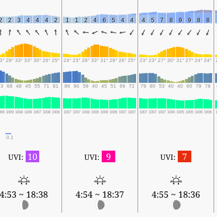
2
2
3
4
4
4
2
1
1
2
4
6
5
4
4
4
5
7
8
9
9
8
8
3°
29°
33°
33°
30°
26°
25°
24°
23°
28°
33°
31°
29°
26°
25°
23°
23°
27°
30°
31°
27°
24°
24°
93
68
48
45
55
71
81
86
90
58
40
45
51
66
72
79
80
53
40
40
60
79
78
009
1009
1008
1006
1007
1008
1008
1007
1007
1008
1006
1006
1006
1007
1007
1007
1007
1007
1006
1005
1005
1006
1006
0.1
10
9
7
UVI:
UVI:
UVI:
4:53 ~ 18:38
4:54 ~ 18:37
4:55 ~ 18:36