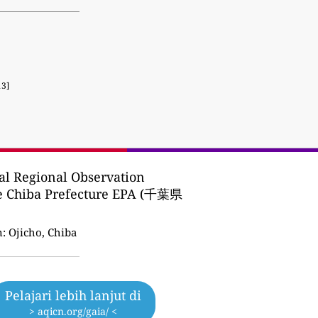
13]
l Regional Observation
he Chiba Prefecture EPA (千葉県
n:
Ojicho, Chiba
Pelajari lebih lanjut di
> aqicn.org/gaia/ <