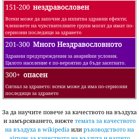
151-200
нездравословен
Всеки може да започне да изпитва здравни ефекти;
членовете на чувствителните групи могат да имат по-
сериозни последици за здравето
201-300
Много Нездравословното
Здравни предупреждения за аварийни условия.
Цялото население е по-вероятно да бъде засегнато.
300+
опасен
Сигнал за здравето: всеки може да има по-сериозни
последици за здравето
За да научите повече за качеството на въздуха
и замърсяването, вижте
темата за качеството
на въздуха в wikipedia
или
ръководството на
airnow за качеството на въздуха и вашето