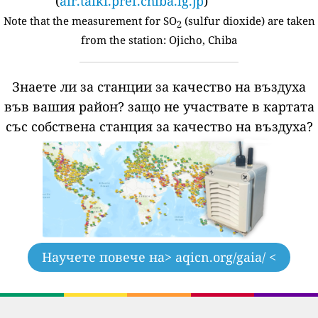
(
air.taiki.pref.chiba.lg.jp
)
Note that the measurement for SO
(sulfur dioxide) are taken
2
from the station:
Ojicho, Chiba
Знаете ли за станции за качество на въздуха
във вашия район?
защо не участвате в картата
със собствена станция за качество на въздуха?
Научете повече на
> aqicn.org/gaia/ <