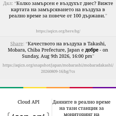
Дял: “
Колко замърсен е въздухът днес? Вижте
картата на замърсяването на въздуха в
реално време за повече от 100 държави.
”
https://aqicn.org/here/bg/
Share
: “
Качеството на въздуха в Takashi,
Mobara, Chiba Prefecture, Japan е
добре
- on
Sunday, Aug 9th 2026, 16:00 pm
”
https://aqicn.org/snapshot/japan/mobarashi/mobaradakashi/
20260809-16/bg/?cs
Cloud API
Данните в реално време
на тази станция за
мониторинг на