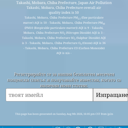
Takashi, Mobara, Chiba Prefecture, Japan Air Pollution
Takashi, Mobara, Chiba Prefecture overall air
quality index is 50
Takashi, Mobara, Chiba Prefecture PM
(fine particulate
2.5
matter) AQI is 50 - Takashi, Mobara, Chiba Prefecture PM
10
(PM10 (Respirable particulate matter)) AQI is 9 - Takashi,
Mobara, Chiba Prefecture NO
(Nitrogen Dioxide) AQI is 3 -
2
Takashi, Mobara, Chiba Prefecture SO
(Sulphur Dioxide) AQI
2
is 3 - Takashi, Mobara, Chiba Prefecture O
(Ozone) AQI is 36
3
- Takashi, Mobara, Chiba Prefecture CO (Carbon Monoxide)
AQI is n/a -
Регистрирайте се за нашия безплатен месечен
пощенски списък и получавайте известия, когато са
налични нови статии.
Изпращане
This page has been generated on Sunday, Aug 9th 2026, 16:05 pm CST from jp2n