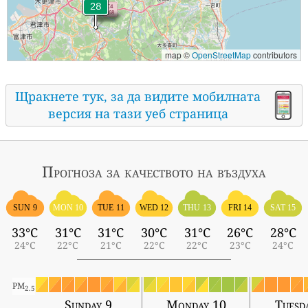
map ©
OpenStreetMap
contributors
Щракнете тук, за да видите мобилната
версия на тази уеб страница
Прогноза за качеството на въздуха
SUN 9
MON 10
TUE 11
WED 12
THU 13
FRI 14
SAT 15
33°C
31°C
31°C
30°C
31°C
26°C
28°C
24°C
22°C
21°C
22°C
22°C
23°C
24°C
PM
2.5
Sunday 9
Monday 10
Tuesd