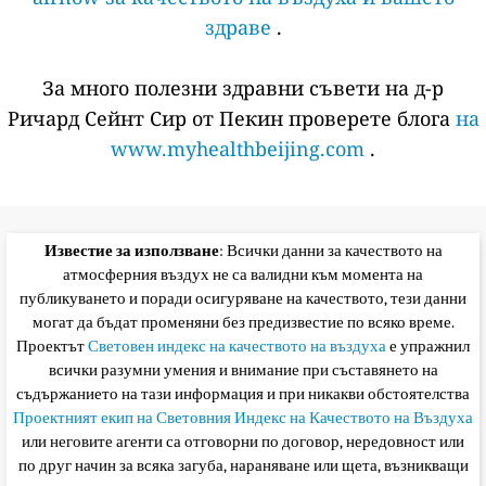
здраве
.
За много полезни здравни съвети на д-р
Ричард Сейнт Сир от Пекин проверете блога
на
www.myhealthbeijing.com
.
Известие за използване
: Всички данни за качеството на
атмосферния въздух не са валидни към момента на
публикуването и поради осигуряване на качеството, тези данни
могат да бъдат променяни без предизвестие по всяко време.
Проектът
Световен индекс на качеството на въздуха
е упражнил
всички разумни умения и внимание при съставянето на
съдържанието на тази информация и при никакви обстоятелства
Проектният екип на Световния Индекс на Качеството на Въздуха
или неговите агенти са отговорни по договор, нередовност или
по друг начин за всяка загуба, нараняване или щета, възникващи