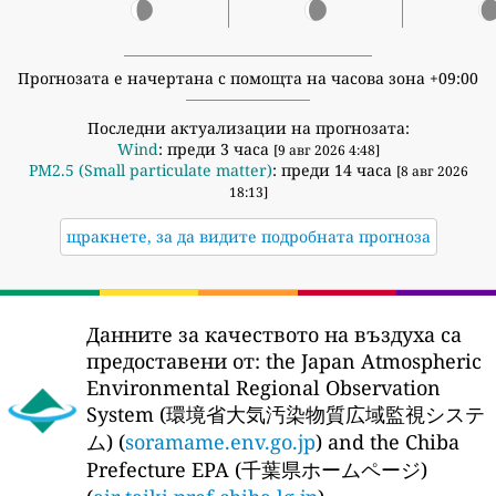
Прогнозата е начертана с помощта на часова зона +09:00
Последни актуализации на прогнозата:
Wind
: преди 3 часа
[9 авг 2026 4:48]
PM2.5 (Small particulate matter)
: преди 14 часа
[8 авг 2026
18:13]
щракнете, за да видите подробната прогноза
Данните за качеството на въздуха са
предоставени от:
the Japan Atmospheric
Environmental Regional Observation
System (環境省大気汚染物質広域監視システ
ム) (
soramame.env.go.jp
) and the Chiba
Prefecture EPA (千葉県ホームページ)