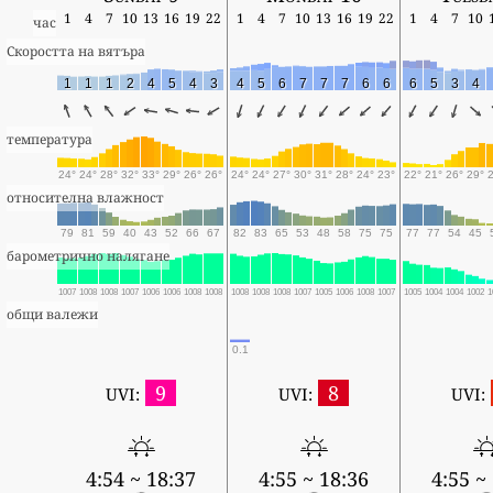
1
4
7
10
13
16
19
22
1
4
7
10
13
16
19
22
1
4
7
10
час
Скоростта на вятъра
1
1
1
2
4
5
4
3
4
5
6
7
7
7
6
6
6
5
3
4
температура
24°
24°
28°
32°
33°
29°
26°
26°
24°
24°
27°
30°
31°
28°
24°
23°
22°
21°
26°
29°
относителна влажност
79
81
59
40
43
52
66
67
82
83
65
53
48
58
75
75
77
77
54
45
барометрично налягане
1007
1008
1008
1007
1006
1006
1008
1008
1008
1008
1008
1007
1005
1006
1008
1007
1005
1004
1004
1002
1
общи валежи
0.1
9
8
UVI:
UVI:
UVI:
4:54 ~ 18:37
4:55 ~ 18:36
4:55 ~