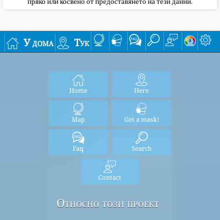
пряко или косвено от предоставянето на тези данни.
У дома
Тук
Home
Here
Map
Get a mask!
Faq
Search
Contact
Относно този проект