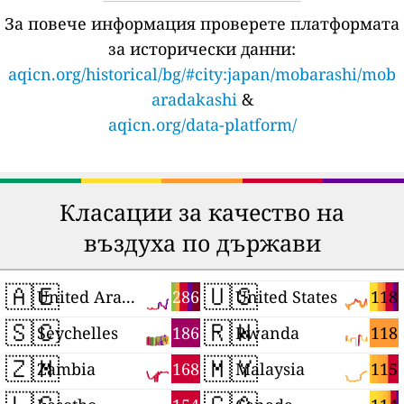
За повече информация проверете платформата
за исторически данни:
aqicn.org/historical/bg/#city:japan/mobarashi/mob
aradakashi
&
aqicn.org/data-platform/
Класации за качество на
въздуха по държави
🇦🇪
🇺🇸
286
118
United Arab Emirates
United States
🇸🇨
🇷🇼
186
118
Seychelles
Rwanda
🇿🇲
🇲🇾
168
115
Zambia
Malaysia