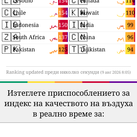
🇱🇸
🇨🇦
154
114
Lesotho
Canada
🇨🇱
🇰🇼
154
110
Chile
Kuwait
🇮🇩
🇮🇳
150
99
Indonesia
India
🇿🇦
🇨🇳
137
96
South Africa
China
🇵🇰
🇹🇯
125
94
Pakistan
Tajikistan
Ranking updated преди няколко секунди
(9 авг 2026 8:05)
Изтеглете приспособлението за
индекс на качеството на въздуха
в реално време за: