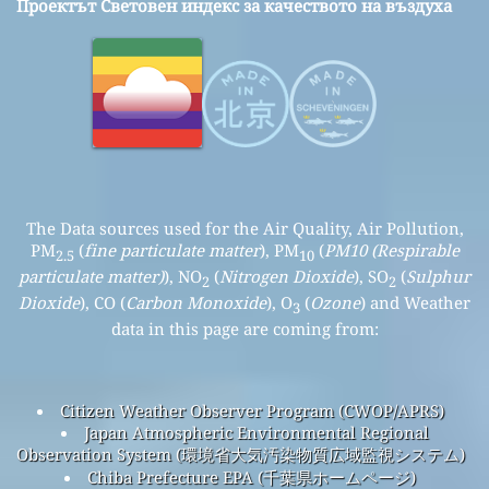
Проектът Световен индекс за качеството на въздуха
The Data sources used for the Air Quality, Air Pollution,
PM
(
fine particulate matter
), PM
(
PM10 (Respirable
2.5
10
particulate matter)
), NO
(
Nitrogen Dioxide
), SO
(
Sulphur
2
2
Dioxide
), CO (
Carbon Monoxide
), O
(
Ozone
) and Weather
3
data in this page are coming from:
Citizen Weather Observer Program (CWOP/APRS)
Japan Atmospheric Environmental Regional
Observation System (環境省大気汚染物質広域監視システム)
Chiba Prefecture EPA (千葉県ホームページ)