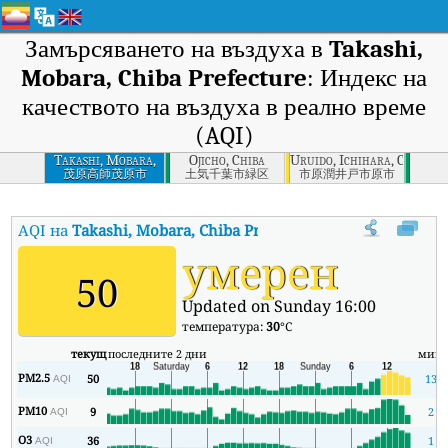
Замърсяването на въздуха в
Takashi,
Mobara, Chiba Prefecture
: Индекс на
качеството на въздуха в реално време
(AQI)
Takashi, Mobara,
Ojicho, Chiba
Uruido, Ichihara, Chiba
Chiba Prefecture
茂原高師茂原市
土気千葉市緑区
市原潤井戸市原市
AQI на
Takashi, Mobara, Chiba Prefecture
:
Индекс на качествот
умерен
50
Updated on Sunday 16:00
температура:
30
°C
текущ
последните 2 дни
мин
PM2.5
50
13
AQI
PM10
9
2
AQI
O3
36
1
AQI