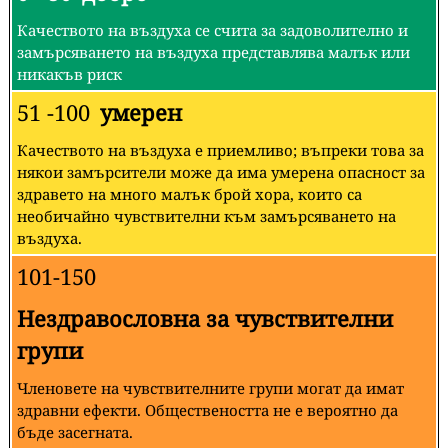
Качеството на въздуха се счита за задоволително и
замърсяването на въздуха представлява малък или
никакъв риск
51 -100
умерен
Качеството на въздуха е приемливо; въпреки това за
някои замърсители може да има умерена опасност за
здравето на много малък брой хора, които са
необичайно чувствителни към замърсяването на
въздуха.
101-150
Нездравословна за чувствителни
групи
Членовете на чувствителните групи могат да имат
здравни ефекти. Обществеността не е вероятно да
бъде засегната.