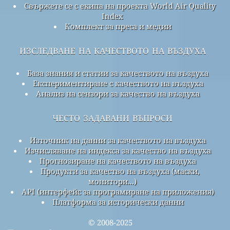
Свържете се с екипа на проекта World Air Quality
Index
Комплект за преса и медии
изследване на качеството на въздуха
База знания и статии за качеството на въздуха
Експериментиране с качеството на въздуха
Анализ на сензори за качество на въздуха
често задавани въпроси
Източник на данни за качеството на въздуха
Изчисляване на индекса за качество на въздуха
Прогнозиране на качеството на въздуха
Продукти за качество на въздуха (маски,
монитори...)
API (интерфейс за програмиране на приложения)
Платформа за исторически данни
© 2008-2025