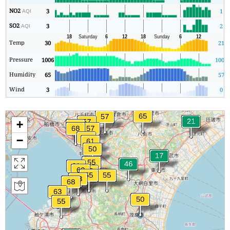
NO2
3
1
AQI
SO2
3
2
AQI
Temp
30
21
Pressure
1006
1006
Humidity
65
57
Wind
3
0
+
−