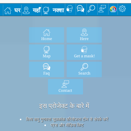
घर
यहाँ
नक्शा
Home
Here
Map
Get a mask!
Faq
Search
Contact
इस प्रोजेक्ट के बारे में
विश्व वायु गुणवत्ता सूचकांक परियोजना टीम से संपर्क करें
प्रेस और मीडिया किट