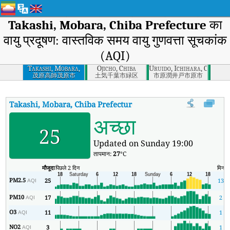
Takashi, Mobara, Chiba Prefecture
का
वायु प्रदूषण: वास्तविक समय वायु गुणवत्ता सूचकांक
(AQI)
Takashi, Mobara,
Ojicho, Chiba
Uruido, Ichihara, Chiba
Chiba Prefecture
茂原高師茂原市
土気千葉市緑区
市原潤井戸市原市
Takashi, Mobara, Chiba Prefecture
का AQI
:
Takashi, Mobara, Chiba 
अच्छा
25
Updated on Sunday 19:00
तापमान:
27
°C
मौजूदा
पिछले 2 दिन
मिन
PM2.5
25
13
AQI
PM10
17
2
AQI
O3
11
1
AQI
NO2
3
1
AQI