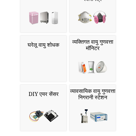
व्यक्तिगत वायु गुणवत्ता
घरेलू वायु शोधक
मॉनिटर
व्यावसायिक वायु गुणवत्ता
DIY एयर सेंसर
निगरानी स्टेशन