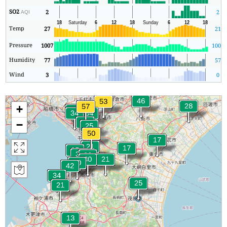
SO2
2
2
AQI
Temp
27
21
Pressure
1007
1006
Humidity
77
57
Wind
3
0
+
−