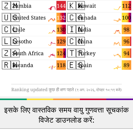
🇿🇲
🇰🇼
144
112
Zambia
Kuwait
🇺🇸
🇨🇦
132
100
United States
Canada
🇨🇱
🇮🇳
130
98
Chile
India
🇱🇸
🇨🇳
129
96
Lesotho
China
🇿🇦
🇹🇷
124
94
South Africa
Turkey
🇷🇼
🇪🇸
118
89
Rwanda
Spain
Ranking updated कुछ ही क्षण पहले
(९ अग. २०२६, दोपहर १०:१९ बजे)
इसके लिए वास्तविक समय वायु गुणवत्ता सूचकांक
विजेट डाउनलोड करें: