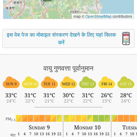
map ©
OpenStreetMap
contributors
इस वेब पेज का मोबाइल संस्करण देखने के लिए यहां क्लिक
करें
वायु गुणवत्ता पूर्वानुमान
SUN 9
MON 10
TUE 11
WED 12
THU 13
FRI 14
SAT 15
33°C
31°C
31°C
30°C
31°C
26°C
28°C
24°C
22°C
21°C
22°C
22°C
23°C
24°C
PM
2.5
Sunday 9
Monday 10
Tuesd
1
4
7
10
13
16
19
22
1
4
7
10
13
16
19
22
1
4
7
10
घंटा