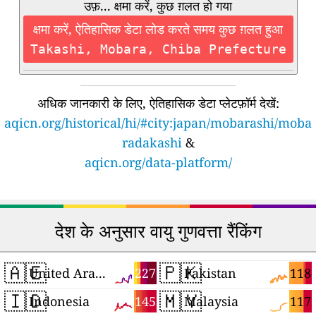
उफ़... क्षमा करें, कुछ ग़लत हो गया
क्षमा करें, ऐतिहासिक डेटा लोड करते समय कुछ ग़लत हुआ
Takashi, Mobara, Chiba Prefecture
अधिक जानकारी के लिए, ऐतिहासिक डेटा प्लेटफ़ॉर्म देखें:
aqicn.org/historical/hi/#city:japan/mobarashi/moba
radakashi
&
aqicn.org/data-platform/
देश के अनुसार वायु गुणवत्ता रैंकिंग
🇦🇪
🇵🇰
227
118
United Arab Emirates
Pakistan
🇮🇩
🇲🇾
145
117
Indonesia
Malaysia