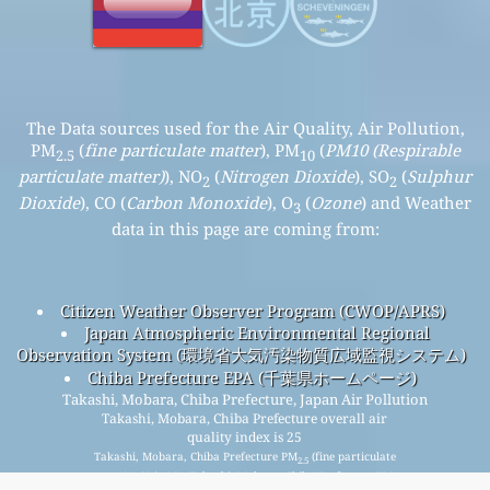
The Data sources used for the Air Quality, Air Pollution,
PM
(
fine particulate matter
), PM
(
PM10 (Respirable
2.5
10
particulate matter)
), NO
(
Nitrogen Dioxide
), SO
(
Sulphur
2
2
Dioxide
), CO (
Carbon Monoxide
), O
(
Ozone
) and Weather
3
data in this page are coming from:
Citizen Weather Observer Program (CWOP/APRS)
Japan Atmospheric Environmental Regional
Observation System (環境省大気汚染物質広域監視システム)
Chiba Prefecture EPA (千葉県ホームページ)
Takashi, Mobara, Chiba Prefecture, Japan Air Pollution
Takashi, Mobara, Chiba Prefecture overall air
quality index is 25
Takashi, Mobara, Chiba Prefecture PM
(fine particulate
2.5
matter) AQI is 25 - Takashi, Mobara, Chiba Prefecture PM
10