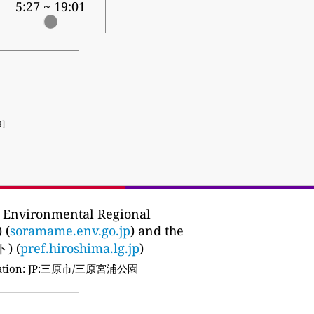
5:27 ~ 19:01
3]
 Environmental Regional
 (
soramame.env.go.jp
) and the
) (
pref.hiroshima.lg.jp
)
tion:
JP:三原市/三原宮浦公園