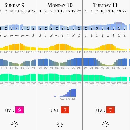
Sunday 9
Monday 10
Tuesday 11
4
7
10
13
16
19
22
1
4
7
10
13
16
19
22
1
4
7
10
13
16
19
22
1
2
3
4
3
1
2
2
2
2
2
2
1
3
2
2
2
3
3
4
5
5
3
3°
26°
28°
30°
30°
25°
24°
23°
22°
26°
29°
30°
28°
24°
23°
22°
21°
23°
27°
29°
27°
22°
20°
84
76
64
53
53
73
76
85
90
76
61
58
77
90
95
94
95
81
49
39
51
83
91
006
1007
1006
1005
1004
1006
1007
1006
1006
1007
1007
1005
1005
1006
1006
1006
1005
1006
1005
1003
1002
1003
1003
0.1
1.9
3.8
9
7
7
UVI:
UVI:
UVI: