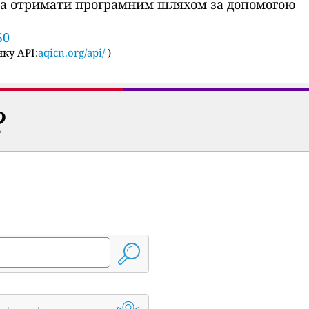
ожна отримати програмним шляхом за допомогою
50
ку API:
aqicn.org/api/
)
?