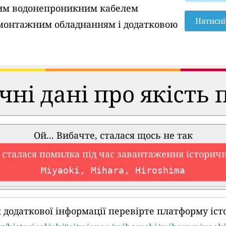
вим водонепроникним кабелем
Натисні
монтажним обладнанням і додатковою
чні дані про якість 
Ой... Вибачте, сталася щось не так
 сталася помилка під час завантаження історич
Miyaoki, Mihara, Hiroshima
 додаткової інформації перевірте платформу іст