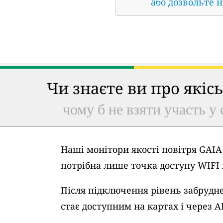
або дозвольте 
Чи знаєте ви про якіс
чому б не взяти участь у 
Наші монітори якості повітря GAI
потрібна лише точка доступу WIFI
Після підключення рівень забрудне
стає доступним на картах і через A