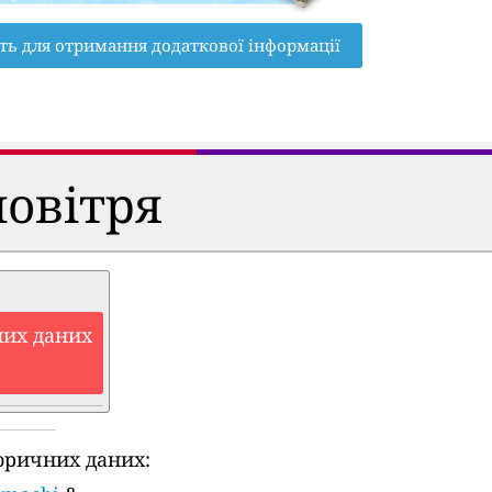
ть для отримання додаткової інформації
повітря
них даних
оричних даних: