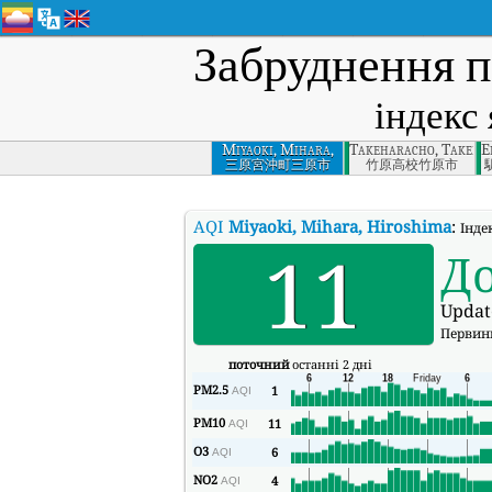
Забруднення п
індекс 
Miyaoki, Mihara,
Takeharacho, Takeha
E
Hiroshima
三原宮沖町三原市
竹原高校竹原市
AQI
Miyaoki, Mihara, Hiroshima
:
Інде
11
Д
Updat
Первин
поточний
останні 2 дні
PM2.5
1
AQI
PM10
11
AQI
O3
6
AQI
NO2
4
AQI