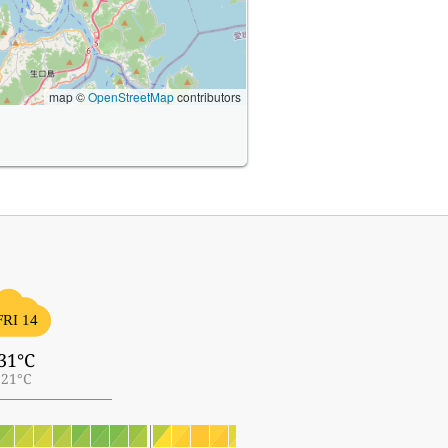
map ©
OpenStreetMap
contributors
FRI 14
31°C
21°C