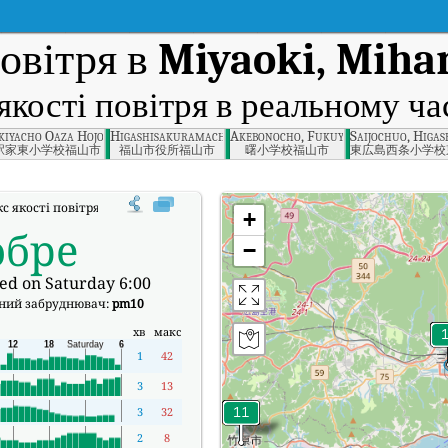
овітря в
Miyaoki, Miha
якості повітря в реальному ча
ra, Hiroshima
kiyacho Oaza Hojoji, Fukuyama, Hiroshima
Higashisakuramachi, Fukuyama, Hiroshima
Akebonocho, Fukuyama, Hiroshima P
Saijochuo, Higa
駅家東小学校福山市
福山市役所福山市
曙小学校福山市
東広島西条小学校
кс якості повітря в реальному часі (AQI) Miyaoki, Mihara, Hiroshima.
+
обре
−
ed on Saturday 6:00
ний забруднювач:
pm10
хв
макс
1
42
3
13
3
32
2
8