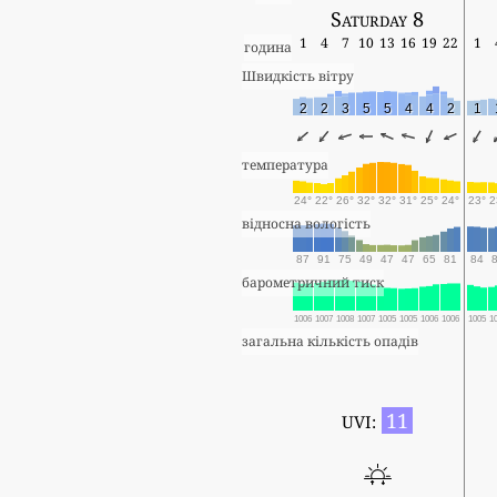
Saturday 8
1
4
7
10
13
16
19
22
1
година
Швидкість вітру
2
2
3
5
5
4
4
2
1
температура
24°
22°
26°
32°
32°
31°
25°
24°
23°
2
відносна вологість
87
91
75
49
47
47
65
81
84
барометричний тиск
1006
1007
1008
1007
1005
1005
1006
1006
1005
1
загальна кількість опадів
11
UVI: