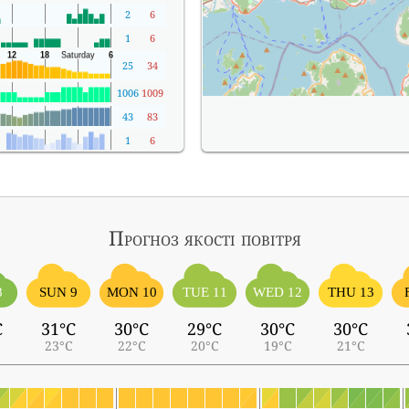
2
6
1
6
25
34
1006
1009
43
83
1
6
Прогноз якості повітря
8
SUN 9
MON 10
TUE 11
WED 12
THU 13
C
31°C
30°C
29°C
30°C
30°C
23°C
22°C
20°C
19°C
21°C