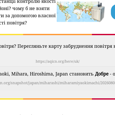
станції контролю якості
йоні?
чому б не взяти
ти за допомогою власної
сті повітря?
овітря? Перегляньте карту забруднення повітря в
https://aqicn.org/here/uk/
aoki, Mihara, Hiroshima, Japan становить
Добре
- 
icn.org/snapshot/japan/miharashi/miharamiyaokimachi/2026080