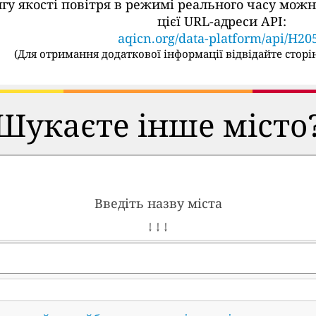
ингу якості повітря в режимі реального часу м
цієї URL-адреси API:
aqicn.org/data-platform/api/H20
(
Для отримання додаткової інформації відвідайте сторін
Шукаєте інше місто
Введіть назву міста
↓ ↓ ↓