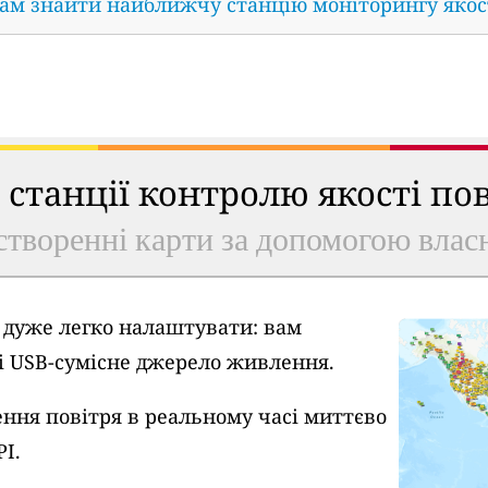
нам знайти найближчу станцію моніторингу якос
ь станції контролю якості по
створенні карти за допомогою власн
A дуже легко налаштувати: вам
 і USB-сумісне джерело живлення.
ння повітря в реальному часі миттєво
PI.