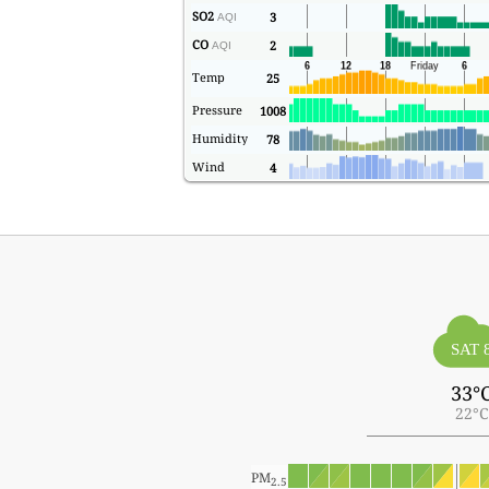
SO2
3
AQI
CO
2
AQI
Temp
25
Pressure
1008
Humidity
78
Wind
4
SAT 
33°
22°C
PM
2.5