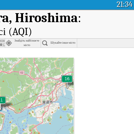
21:34
ra, Hiroshima
:
сі (AQI)
refecture
shihiroshima, Hiroshima
Знайдіть найближче
Шукайте інше місто
東広島市
місто