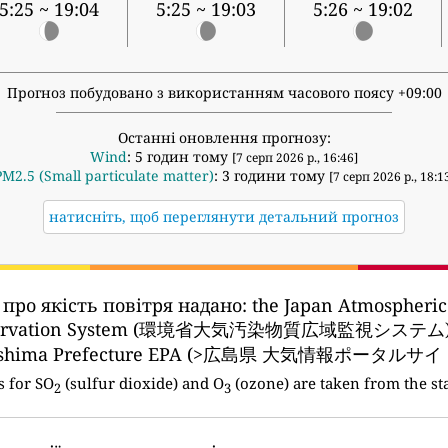
5:25 ~ 19:04
5:25 ~ 19:03
5:26 ~ 19:02
Прогноз побудовано з використанням часового поясу +09:00
Останні оновлення прогнозу:
Wind
: 5 годин тому
[7 серп 2026 р., 16:46]
PM2.5 (Small particulate matter)
: 3 години тому
[7 серп 2026 р., 18:1
натисніть, щоб переглянути детальний прогноз
 про якість повітря надано:
the Japan Atmospheric
ervation System (環境省大気汚染物質広域監視システム)
oshima Prefecture EPA (>広島県 大気情報ポータルサイト
s for SO
(sulfur dioxide) and O
(ozone) are taken from the sta
2
3