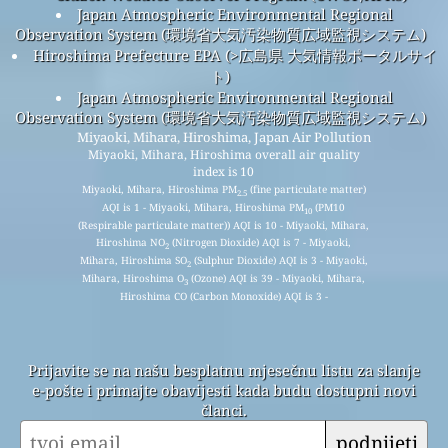
Japan Atmospheric Environmental Regional
Observation System (環境省大気汚染物質広域監視システム)
Hiroshima Prefecture EPA (>広島県 大気情報ポータルサイ
ト)
Japan Atmospheric Environmental Regional
Observation System (環境省大気汚染物質広域監視システム)
Miyaoki, Mihara, Hiroshima, Japan Air Pollution
Miyaoki, Mihara, Hiroshima overall air quality
index is 10
Miyaoki, Mihara, Hiroshima PM
(fine particulate matter)
2.5
AQI is 1 - Miyaoki, Mihara, Hiroshima PM
(PM10
10
(Respirable particulate matter)) AQI is 10 - Miyaoki, Mihara,
Hiroshima NO
(Nitrogen Dioxide) AQI is 7 - Miyaoki,
2
Mihara, Hiroshima SO
(Sulphur Dioxide) AQI is 3 - Miyaoki,
2
Mihara, Hiroshima O
(Ozone) AQI is 39 - Miyaoki, Mihara,
3
Hiroshima CO (Carbon Monoxide) AQI is 3 -
Prijavite se na našu besplatnu mjesečnu listu za slanje
e-pošte i primajte obavijesti kada budu dostupni novi
članci.
podnijeti