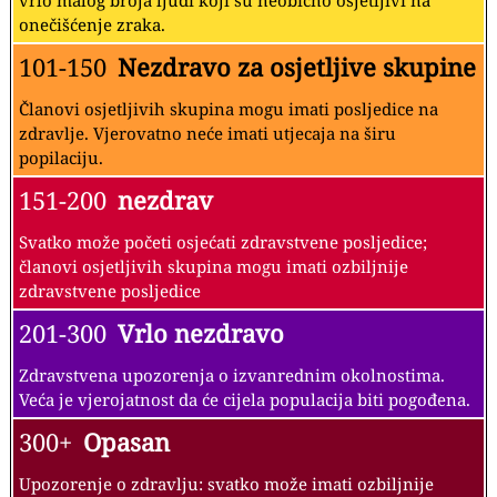
vrlo malog broja ljudi koji su neobično osjetljivi na
onečišćenje zraka.
101-150
Nezdravo za osjetljive skupine
Članovi osjetljivih skupina mogu imati posljedice na
zdravlje. Vjerovatno neće imati utjecaja na širu
popilaciju.
151-200
nezdrav
Svatko može početi osjećati zdravstvene posljedice;
članovi osjetljivih skupina mogu imati ozbiljnije
zdravstvene posljedice
201-300
Vrlo nezdravo
Zdravstvena upozorenja o izvanrednim okolnostima.
Veća je vjerojatnost da će cijela populacija biti pogođena.
300+
Opasan
Upozorenje o zdravlju: svatko može imati ozbiljnije