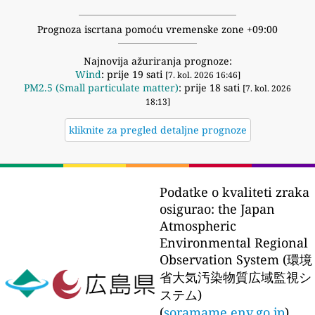
Prognoza iscrtana pomoću vremenske zone +09:00
Najnovija ažuriranja prognoze:
Wind
: prije 19 sati
[7. kol. 2026 16:46]
PM2.5 (Small particulate matter)
: prije 18 sati
[7. kol. 2026
18:13]
kliknite za pregled detaljne prognoze
Podatke o kvaliteti zraka
osigurao:
the Japan
Atmospheric
Environmental Regional
Observation System (環境
省大気汚染物質広域監視シ
ステム)
(
soramame.env.go.jp
)