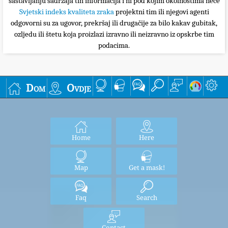
sastavljanju sadržaja tih informacija i ni pod kojim okolnostima neće
Svjetski indeks kvaliteta zraka
projektni tim ili njegovi agenti
odgovorni su za ugovor, prekršaj ili drugačije za bilo kakav gubitak,
ozljedu ili štetu koja proizlazi izravno ili neizravno iz opskrbe tim
podacima.
Dom
Ovdje
Home
Here
Map
Get a mask!
Faq
Search
Contact