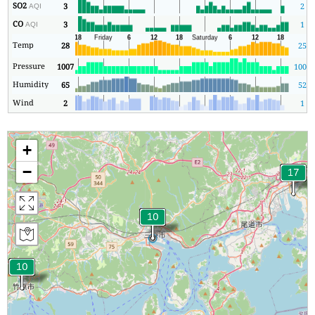
SO2
3
2
AQI
CO
3
1
AQI
Temp
28
25
Pressure
1007
1006
Humidity
65
52
Wind
2
1
+
−