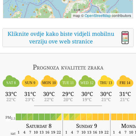
map ©
OpenStreetMap
contributors
Kliknite ovdje kako biste vidjeli mobilnu
verziju ove web stranice
Prognoza kvalitete zraka
SAT 8
SUN 9
MON 10
TUE 11
WED 12
THU 13
FRI 14
33°C
31°C
30°C
29°C
30°C
30°C
31°C
22°C
23°C
22°C
20°C
19°C
21°C
21°C
PM
2.5
Saturday 8
Sunday 9
Monda
1
4
7
10
13
16
19
22
1
4
7
10
13
16
19
22
1
4
7
10
sat