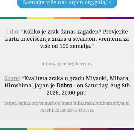
Saznajte više na
> aqicn.org/gaia/ <
Udio: “
Koliko je zrak danas zagađen? Provjerite
kartu onečišćenja zraka u stvarnom vremenu za
više od 100 zemalja.
”
https://aqicn.org/here/hr/
Share
: “
Kvaliteta zraka u gradu Miyaoki, Mihara,
Hiroshima, Japan je
Dobro
- on Saturday, Aug 8th
2026, 20:00 pm
”
https://aqicn.org/snapshot/japan/miharashi/miharamiyaoki
machi/20260808-20/hr/?cs