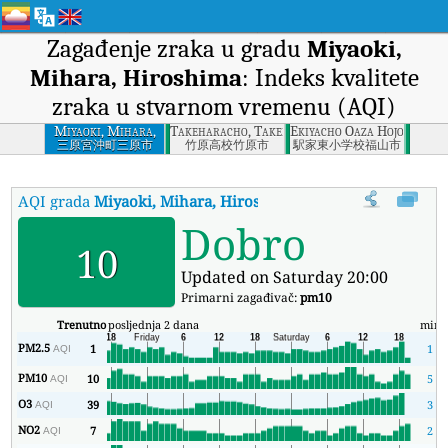
Zagađenje zraka u gradu
Miyaoki,
Mihara, Hiroshima
: Indeks kvalitete
zraka u stvarnom vremenu (AQI)
Miyaoki, Mihara,
Takeharacho, Takehara, Hiroshima
Ekiyacho Oaza Hojoji, Fuk
Hiroshima
三原宮沖町三原市
竹原高校竹原市
駅家東小学校福山市
AQI grada
Miyaoki, Mihara, Hiroshima
:
Miyaoki, Mihara, Hirosh
Dobro
10
Updated on Saturday 20:00
Primarni zagađivač:
pm10
Trenutno
posljednja 2 dana
min
PM2.5
1
1
AQI
PM10
10
5
AQI
O3
39
3
AQI
NO2
7
2
AQI