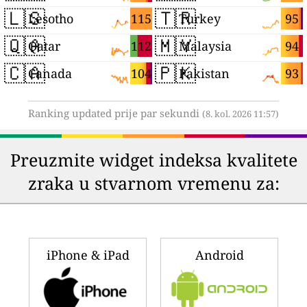
🇱🇸
🇹🇷
115
95
Lesotho
Turkey
🇶🇦
🇲🇾
112
94
Qatar
Malaysia
🇨🇦
🇵🇰
104
93
Canada
Pakistan
Ranking updated prije par sekundi
(8. kol. 2026 11:57)
Preuzmite widget indeksa kvalitete
zraka u stvarnom vremenu za:
iPhone & iPad
Android