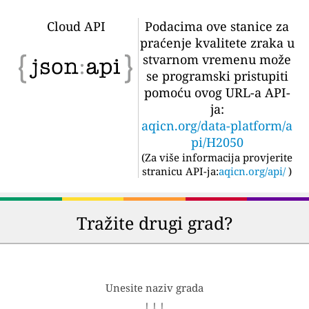
Cloud API
Podacima ove stanice za
praćenje kvalitete zraka u
stvarnom vremenu može
se programski pristupiti
pomoću ovog URL-a API-
ja:
aqicn.org/data-platform/a
pi/H2050
(
Za više informacija provjerite
stranicu API-ja:
aqicn.org/api/
)
Tražite drugi grad?
Unesite naziv grada
↓ ↓ ↓