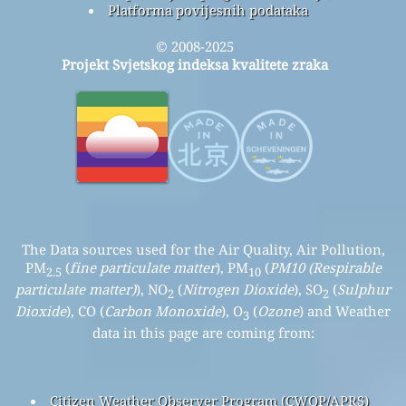
Platforma povijesnih podataka
© 2008-2025
Projekt Svjetskog indeksa kvalitete zraka
The Data sources used for the Air Quality, Air Pollution,
PM
(
fine particulate matter
), PM
(
PM10 (Respirable
2.5
10
particulate matter)
), NO
(
Nitrogen Dioxide
), SO
(
Sulphur
2
2
Dioxide
), CO (
Carbon Monoxide
), O
(
Ozone
) and Weather
3
data in this page are coming from:
Citizen Weather Observer Program (CWOP/APRS)