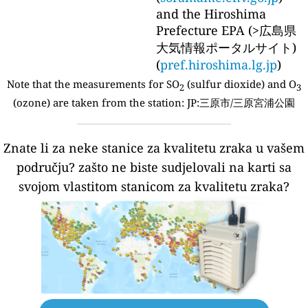
and the Hiroshima
Prefecture EPA (>広島県
大気情報ポータルサイト)
(
pref.hiroshima.lg.jp
)
Note that the measurements for SO
(sulfur dioxide) and O
2
3
(ozone) are taken from the station:
JP:三原市/三原宮浦公園
Znate li za neke stanice za kvalitetu zraka u vašem
području?
zašto ne biste sudjelovali na karti sa
svojom vlastitom stanicom za kvalitetu zraka?