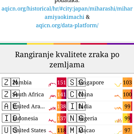
podataka:
aqicn.org/historical/hr/#city:japan/miharashi/mihar
amiyaokimachi
&
aqicn.org/data-platform/
Rangiranje kvalitete zraka po
zemljama
🇿🇲
🇸🇬
151
103
Zambia
Singapore
🇿🇦
🇨🇳
141
100
South Africa
China
🇦🇪
🇮🇳
138
99
United Arab Emirates
India
🇮🇩
🇳🇬
137
99
Indonesia
Nigeria
🇺🇸
🇲🇴
118
97
United States
Macao