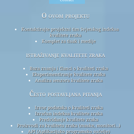
O ovom projektu
Kontaktirajte projektni tim Svjetskog indeksa
kvalitete zraka
Komplet za tisak i medije
istraživanje kvalitete zraka
Baza znanja i članci o kvaliteti zraka
Eksperimentiranje kvalitete zraka
Analiza senzora kvalitete zraka
Često postavljana pitanja
Izvor podataka o kvaliteti zraka
Izračun indeksa kvalitete zraka
Predviđanje kvalitete zraka
Proizvodi za kvalitetu zraka (maske, monitori…)
API (Aplikacijsko programsko sučelje)