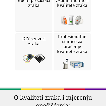
Kućni pročistači
Osobni monitori
zraka
kvalitete zraka
Profesionalne
DIY senzori
stanice za
zraka
praćenje
kvalitete zraka
O kvaliteti zraka i mjerenju
onečišćenja: