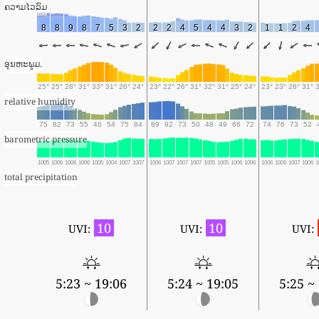
ຄວາມໄວລົມ
8
8
9
8
7
5
3
2
2
2
4
5
4
4
3
2
1
1
2
4
ອຸນຫະພູມ.
25°
25°
28°
31°
33°
31°
26°
24°
23°
22°
26°
31°
32°
31°
25°
24°
23°
23°
26°
31°
relative humidity
75
82
73
55
46
54
75
84
89
92
73
50
48
49
66
72
74
76
73
52
barometric pressure
1005
1006
1006
1006
1005
1004
1007
1007
1006
1007
1007
1007
1005
1005
1006
1006
1006
1006
1007
1006
1
total precipitation
10
10
UVI:
UVI:
UVI:
5:23 ~ 19:06
5:24 ~ 19:05
5:25 ~