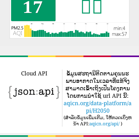
Cloud API
ຂໍ້​ມູນ​ສະ​ຖາ​ນີ​ຕິດ​ຕາມ​ຄຸນ​ນະ​
ພາບ​ອາ​ກາດ​ໃນ​ເວ​ລາ​ທີ່​ແທ້​ຈິງ​
ສາ​ມາດ​ເຂົ້າ​ເຖິງ​ເປັນ​ໂຄງ​ການ​
ໂດຍ​ການ​ນໍາ​ໃຊ້ url API ນີ້​:
aqicn.org/data-platform/a
pi/H2050
(
ສໍາລັບຂໍ້ມູນເພີ່ມເຕີມ, ໃຫ້ກວດເບິ່ງຫ
ນ້າ API:
aqicn.org/api/
)