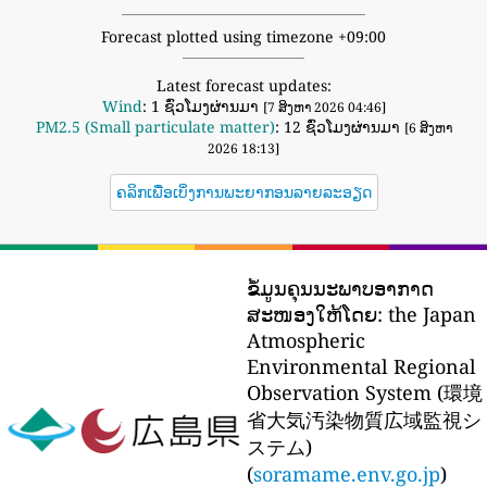
Forecast plotted using timezone +09:00
Latest forecast updates:
Wind
: 1 ຊົ່ວໂມງຜ່ານມາ
[7 ສິງຫາ 2026 04:46]
PM2.5 (Small particulate matter)
: 12 ຊົ່ວໂມງຜ່ານມາ
[6 ສິງຫາ
2026 18:13]
ຄລິກເພື່ອເບິ່ງການພະຍາກອນລາຍລະອຽດ
ຂໍ້ມູນຄຸນນະພາບອາກາດ
ສະໜອງໃຫ້ໂດຍ:
the Japan
Atmospheric
Environmental Regional
Observation System (環境
省大気汚染物質広域監視シ
ステム)
(
soramame.env.go.jp
)