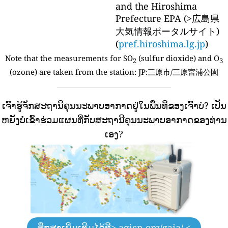
and the Hiroshima
Prefecture EPA (>広島県
大気情報ポータルサイト)
(
pref.hiroshima.lg.jp
)
Note that the measurements for SO
(sulfur dioxide) and O
2
3
(ozone) are taken from the station:
JP:三原市/三原宮浦公園
ເຈົ້າຮູ້ຈັກສະຖານີຄຸນນະພາບອາກາດຢູ່ໃນພື້ນທີ່ຂອງເຈົ້າບໍ?
ເປັນ
ຫຍັງບໍ່ເຂົ້າຮ່ວມແຜນທີ່ກັບສະຖານີຄຸນນະພາບອາກາດຂອງທ່ານ
ເອງ?
ສຶກສາເພີ່ມເຕີມໄດ້ທີ່
> aqicn.org/gaia/ <