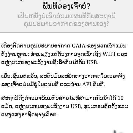
ພື້ນທີ່ຂອງເຈົ້າບໍ?
ເປັນຫຍັງບໍ່ເຂົ້າຮ່ວມແຜນທີ່ກັບສະຖານີ
ຄຸນນະພາບອາກາດຂອງທ່ານເອງ?
ເຄື່ອງຕິດຕາມຄຸນນະພາບອາກາດ GAIA ຂອງພວກເຮົາແມ່ນ
ຕັ້ງງ່າຍຫຼາຍ: ທ່ານພຽງແຕ່ຕ້ອງການຈຸດເຂົ້າເຖິງ WIFI ແລະ
ແຫຼ່ງສະໜອງພະລັງງານທີ່ເຂົ້າກັນໄດ້ກັບ USB.
ເມື່ອເຊື່ອມຕໍ່ແລ້ວ, ລະດັບມົນລະພິດທາງອາກາດໃນເວລາຈິງ
ຂອງເຈົ້າແມ່ນມີຢູ່ໃນແຜນທີ່ ແລະຜ່ານ API ທັນທີ.
ສະຖານີດັ່ງກ່າວມາພ້ອມກັບສາຍໄຟທີ່ສາມາດກັນນ້ໍາໄດ້ 10
ແມັດ, ແຫຼ່ງສະຫນອງພະລັງງານ USB, ອຸປະກອນຕິດຕັ້ງແລະ
ແຜງແສງອາທິດທາງເລືອກ.