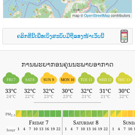
map ©
OpenStreetMap
contributors
ຄລິກທີ່ນີ້ເພື່ອເບິ່ງສະບັບມືຖືຂອງໜ້າເວັບນີ້
ການພະຍາກອນຄຸນນະພາບອາກາດ
FRI 7
SAT 8
SUN 9
MON 10
TUE 11
WED 12
THU 13
33°C
32°C
32°C
30°C
32°C
31°C
30°C
24°C
22°C
23°C
23°C
21°C
21°C
22°C
PM
2.5
Friday 7
Saturday 8
Sund
1
4
7
10
13
16
19
22
1
4
7
10
13
16
19
22
1
4
7
10
hour