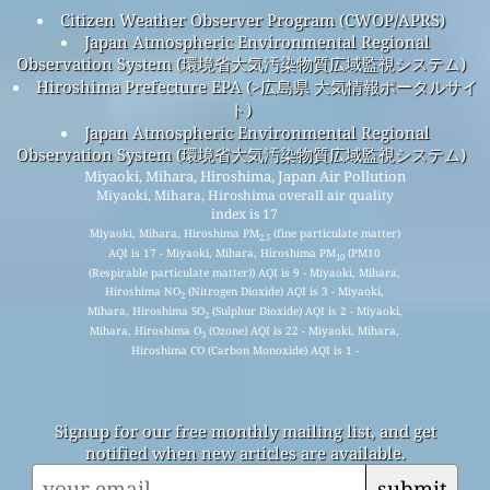
Citizen Weather Observer Program (CWOP/APRS)
Japan Atmospheric Environmental Regional
Observation System (環境省大気汚染物質広域監視システム)
Hiroshima Prefecture EPA (>広島県 大気情報ポータルサイ
ト)
Japan Atmospheric Environmental Regional
Observation System (環境省大気汚染物質広域監視システム)
Miyaoki, Mihara, Hiroshima, Japan Air Pollution
Miyaoki, Mihara, Hiroshima overall air quality
index is 17
Miyaoki, Mihara, Hiroshima PM
(fine particulate matter)
2.5
AQI is 17 - Miyaoki, Mihara, Hiroshima PM
(PM10
10
(Respirable particulate matter)) AQI is 9 - Miyaoki, Mihara,
Hiroshima NO
(Nitrogen Dioxide) AQI is 3 - Miyaoki,
2
Mihara, Hiroshima SO
(Sulphur Dioxide) AQI is 2 - Miyaoki,
2
Mihara, Hiroshima O
(Ozone) AQI is 22 - Miyaoki, Mihara,
3
Hiroshima CO (Carbon Monoxide) AQI is 1 -
Signup for our free monthly mailing list, and get
notified when new articles are available.
submit