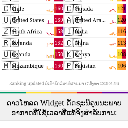
🇨🇱
🇨🇦
160
121
Chile
Canada
🇺🇸
🇦🇪
159
120
United States
United Arab Emirates
🇿🇦
🇮🇳
158
116
South Africa
India
🇷🇼
🇨🇳
152
113
Rwanda
China
🇺🇬
🇰🇪
150
108
Uganda
Kenya
🇲🇿
🇵🇰
150
106
Mozambique
Pakistan
Ranking updated ບໍ່ເທົ່າໃດວິນາທີຜ່ານມາ
(7 ສິງຫາ 2026 05:54)
ດາວ​ໂຫລດ Widget ດັດ​ຊະ​ນີ​ຄຸນ​ນະ​ພາບ​
ອາ​ກາດ​ທີ່​ໃຊ້​ເວ​ລາ​ທີ່​ແທ້​ຈິງ​ສໍາ​ລັບ​ການ​: