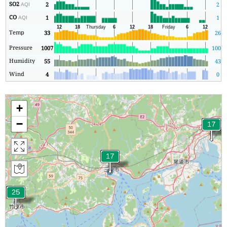
SO2
2
2
AQI
CO
1
1
AQI
Temp
33
26
Pressure
1007
1006
Humidity
55
43
Wind
4
0
+
−