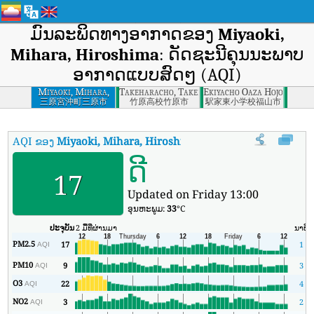
ມົນລະພິດທາງອາກາດຂອງ
Miyaoki,
Mihara, Hiroshima
: ດັດຊະນີຄຸນນະພາບ
ອາກາດແບບສົດໆ (AQI)
Miyaoki, Mihara,
Takeharacho, Takehara, Hiroshima
Ekiyacho Oaza Hojoji, Fuk
Hiroshima
三原宮沖町三原市
竹原高校竹原市
駅家東小学校福山市
AQI ຂອງ
Miyaoki, Mihara, Hiroshima
:
ດັດຊະນີຄຸນນະພາບອາກາດຕາມເວ
ດີ
17
Updated on Friday 13:00
ອຸນ​ຫະ​ພູມ:
33
°C
ປະຈຸບັນ
2 ມື້ທີ່ຜ່ານມາ
ນາທີ
PM2.5
17
1
AQI
PM10
9
3
AQI
O3
22
4
AQI
NO2
3
2
AQI