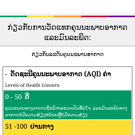
ກ່ຽວກັບການວັດແທກຄຸນນະພາບອາກາດ
ແລະມົນລະພິດ:
ກ່ຽວກັບລະດັບຄຸນນະພາບອາກາດ
-
ດັດຊະນີຄຸນນະພາບອາກາດ (AQI) ຄ່າ
Levels of Health Concern
0 - 50
ດີ
ຄຸນນະພາບທາງອາກາດຖືກພິຈາລະນາເປັນທີ່ພໍໃຈ, ແລະມົນລະພິດທາງ
ອາກາດກໍ່ມີຄວາມສ່ຽງຫນ້ອຍຫຼືບໍ່ມີຄວາມສ່ຽງ
51 -100
ປານກາງ