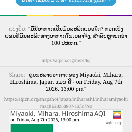
ແບ່ງປັນ: “
ມື້ນີ້ອາກາດເປັນມົນລະພິດແນວໃດ? ກວດເບິ່ງ
ແຜນທີ່ມົນລະພິດທາງອາກາດໃນເວລາຈິງ, ສໍາລັບຫຼາຍກວ່າ
100 ປະເທດ.
”
https://aqicn.org/here/lo/
Share
: “
ຄຸນນະພາບອາກາດຂອງ Miyaoki, Mihara,
Hiroshima, Japan ແມ່ນ
ດີ
- on Friday, Aug 7th
2026, 13:00 pm
”
https://aqicn.org/snapshot/japan/miharashi/miharamiyaoki
machi/20260807-13/lo/?cs