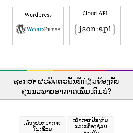
Cloud API
Wordpress
ຊອກຫາຜະລິດຕະພັນທີ່ກ່ຽວຂ້ອງກັບ
ຄຸນນະພາບອາກາດເພີ່ມເຕີມບໍ?
ໜ້າກາກປ້ອງກັນ
ເຄື່ອງຟອກອາກາດ
ແລະເຄື່ອງຊ່ວຍ
ໃນເຮືອນ
ຫາຍໃຈ