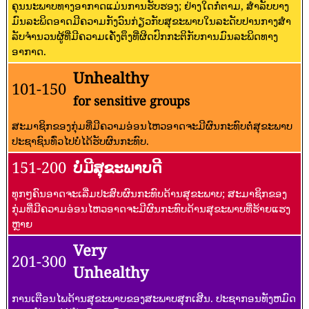
ຄຸນນະພາບທາງອາກາດແມ່ນການຮັບຮອງ; ຢ່າງໃດກໍ່ຕາມ, ສໍາລັບບາງ
ມົນລະພິດອາດມີຄວາມກັງວົນກ່ຽວກັບສຸຂະພາບໃນລະດັບປານກາງສໍາ
ລັບຈໍານວນຜູ້ທີ່ມີຄວາມເຄັ່ງຕຶງທີ່ຜິດປົກກະຕິກັບການມົນລະພິດທາງ
ອາກາດ.
Unhealthy
101-150
for sensitive groups
ສະມາຊິກຂອງກຸ່ມທີ່ມີຄວາມອ່ອນໄຫວອາດຈະມີຜົນກະທົບຕໍ່ສຸຂະພາບ
ປະຊາຊົນທົ່ວໄປບໍ່ໄດ້ຮັບຜົນກະທົບ.
151-200
ບໍ່ມີສຸຂະພາບດີ
ທຸກໆຄົນອາດຈະເລີ່ມປະສົບຜົນກະທົບດ້ານສຸຂະພາບ; ສະມາຊິກຂອງ
ກຸ່ມທີ່ມີຄວາມອ່ອນໄຫວອາດຈະມີຜົນກະທົບດ້ານສຸຂະພາບທີ່ຮ້າຍແຮງ
ຫຼາຍ
Very
201-300
Unhealthy
ການເຕືອນໄພດ້ານສຸຂະພາບຂອງສະພາບສຸກເສີນ. ປະຊາກອນທັງຫມົດ