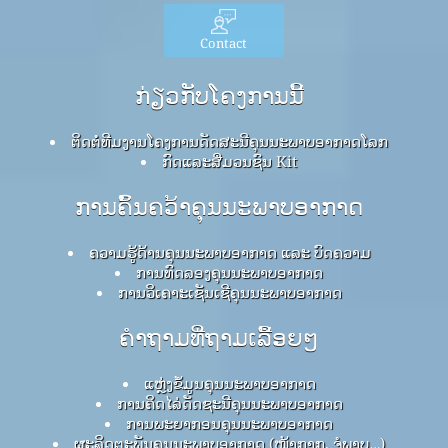
Contact
ກ່ຽວກັບໂຄງການນີ້
ຕິດຕໍ່ທີມງານໂຄງການດັດສະນີຄຸນນະພາບອາກາດໂລກ
ກົດ​ແລະ​ສື່​ມວນ​ຊົນ Kit
ການຄົ້ນຄວ້າຄຸນນະພາບອາກາດ
ຄວາມຮູ້ດ້ານຄຸນນະພາບອາກາດ ແລະ ບົດຄວາມ
ການທົດລອງຄຸນນະພາບອາກາດ
ການວິເຄາະເຊັນເຊີຄຸນນະພາບອາກາດ
ຄໍາຖາມທີ່ຖາມເລື້ອຍໆ
ແຫຼ່ງຂໍ້ມູນຄຸນນະພາບອາກາດ
ການຄິດໄລ່ດັດຊະນີຄຸນນະພາບອາກາດ
ການພະຍາກອນຄຸນນະພາບອາກາດ
ຜະລິດຕະພັນຄຸນນະພາບອາກາດ (ໜ້າກາກ, ຈໍພາບ…)