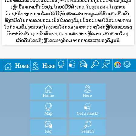
ເວລາທີ່ພິມເຜີຍແຜ່, ແລະເນື່ອງຈາກການຮັບປະກັນຄຸນນະພາບຂອງຂໍ້ມູນ
ເຫຼົ່ານີ້ອາດຈະຖືກປັບປຸງ, ໂດຍບໍ່ມີຂໍ້ສັງເກດ, ໃນທຸກເວລາ. ໂຄງການ
ດັດຊະນີທາງອາກາດໂລກໄດ້ໃຊ້ທັກສະແລະການດູແລທີ່ສົມເຫດສົມຜົນ
ທັງຫມົດໃນການລວບລວມເນື້ອໃນຂອງຂໍ້ມູນນີ້ແລະພາຍໃຕ້ສະພາບການ
ໃດກໍ່ຕາມທີມງານຂອງໂຄງການໂລກຂອງອາກາດທາງໂລກຫຼືຕົວແທນຂອງ
ມັນຈະຮັບຜິດຊອບໃນສັນຍາ, ຄວາມເສຍຫາຍຫຼືຄວາມເສຍຫາຍໃດໆ,
ເກີດຂື້ນໂດຍກົງຫຼືໂດຍທາງອ້ອມຈາກການສະຫນອງຂໍ້ມູນນີ້.
Home
Here
Home
Here
Map
Get a mask!
Faq
Search