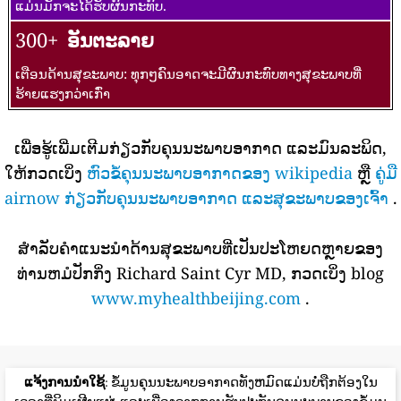
ແມ່ນມັກຈະໄດ້ຮັບຜົນກະທົບ.
300+
ອັນຕະລາຍ
ເຕືອນດ້ານສຸຂະພາບ: ທຸກໆຄົນອາດຈະມີຜົນກະທົບທາງສຸຂະພາບທີ່
ຮ້າຍແຮງກວ່າເກົ່າ
ເພື່ອຮູ້ເພີ່ມເຕີມກ່ຽວກັບຄຸນນະພາບອາກາດ ແລະມົນລະພິດ,
ໃຫ້ກວດເບິ່ງ
ຫົວຂໍ້ຄຸນນະພາບອາກາດຂອງ wikipedia
ຫຼື
ຄູ່ມື
airnow ກ່ຽວກັບຄຸນນະພາບອາກາດ ແລະສຸຂະພາບຂອງເຈົ້າ
.
ສໍາລັບຄໍາແນະນໍາດ້ານສຸຂະພາບທີ່ເປັນປະໂຫຍດຫຼາຍຂອງ
ທ່ານຫມໍປັກກິ່ງ Richard Saint Cyr MD, ກວດເບິ່ງ blog
www.myhealthbeijing.com
.
ແຈ້ງການນໍາໃຊ້
: ຂໍ້ມູນຄຸນນະພາບອາກາດທັງຫມົດແມ່ນບໍ່ຖືກຕ້ອງໃນ