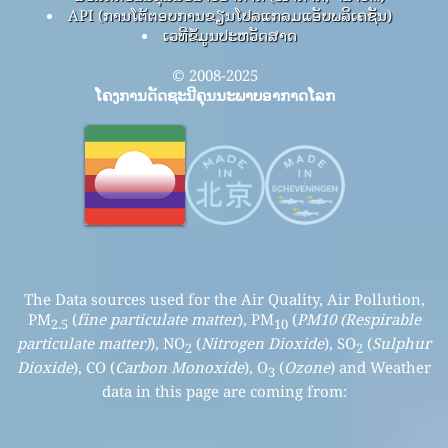
API (ການໂຕ້ຕອບການຂຽນໂປລແກລມແອັບພລິເຄຊັນ)
ເວທີຂໍ້ມູນປະຫວັດສາດ
© 2008-2025
ໂຄງການດັດຊະນີຄຸນນະພາບອາກາດໂລກ
The Data sources used for the Air Quality, Air Pollution,
PM
(
fine particulate matter
), PM
(
PM10 (Respirable
2.5
10
particulate matter)
), NO
(
Nitrogen Dioxide
), SO
(
Sulphur
2
2
Dioxide
), CO (
Carbon Monoxide
), O
(
Ozone
) and Weather
3
data in this page are coming from: