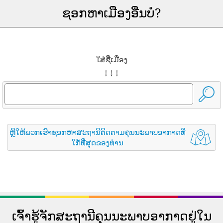
ຊອກຫາເມືອງອື່ນບໍ?
ໃສ່ຊື່ເມືອງ
↓ ↓ ↓
ຫຼືໃຫ້ພວກເຮົາຊອກຫາສະຖານີຕິດຕາມຄຸນນະພາບອາກາດທີ່
ໃກ້ທີ່ສຸດຂອງທ່ານ
ເຈົ້າຮູ້ຈັກສະຖານີຄຸນນະພາບອາກາດຢູ່ໃນ