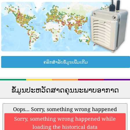
ຄລິກສຳລັບຂໍ້ມູນເພີ່ມເຕີມ
ຂໍ້ມູນປະຫວັດສາດຄຸນນະພາບອາກາດ
Oops... Sorry, something wrong happened
Sorry, something wrong happened while
loading the historical data