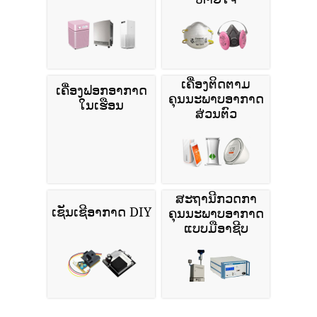
ເຄື່ອງຕິດຕາມ
ເຄື່ອງຟອກອາກາດ
ຄຸນນະພາບອາກາດ
ໃນເຮືອນ
ສ່ວນຕົວ
ສະຖານີກວດກາ
ເຊັນເຊີອາກາດ DIY
ຄຸນນະພາບອາກາດ
ແບບມືອາຊີບ