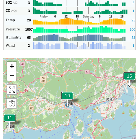
SO2
3
2
AQI
CO
3
1
AQI
Temp
28
25
Pressure
1007
1006
Humidity
65
52
Wind
2
1
+
−