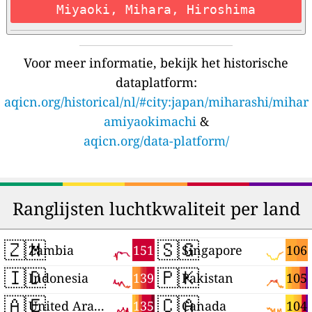
Miyaoki, Mihara, Hiroshima
Voor meer informatie, bekijk het historische
dataplatform:
aqicn.org/historical/nl/#city:japan/miharashi/mihar
amiyaokimachi
&
aqicn.org/data-platform/
Ranglijsten luchtkwaliteit per land
🇿🇲
🇸🇬
151
106
Zambia
Singapore
🇮🇩
🇵🇰
139
105
Indonesia
Pakistan
🇦🇪
🇨🇦
135
104
United Arab Emirates
Canada