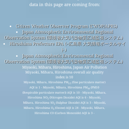
data in this page are coming from:
Citizen Weather Observer Program (CWOP/APRS)
Japan Atmospheric Environmental Regional
Observation System (環境省大気汚染物質広域監視システム)
Hiroshima Prefecture EPA (>広島県 大気情報ポータルサイ
ト)
Japan Atmospheric Environmental Regional
Observation System (環境省大気汚染物質広域監視システム)
Miyaoki, Mihara, Hiroshima, Japan Air Pollution
Miyaoki, Mihara, Hiroshima overall air quality
index is 10
Miyaoki, Mihara, Hiroshima PM
(fine particulate matter)
2.5
AQI is 1 - Miyaoki, Mihara, Hiroshima PM
(PM10
10
(Respirable particulate matter)) AQI is 10 - Miyaoki, Mihara,
Hiroshima NO
(Nitrogen Dioxide) AQI is 6 - Miyaoki,
2
Mihara, Hiroshima SO
(Sulphur Dioxide) AQI is 3 - Miyaoki,
2
Mihara, Hiroshima O
(Ozone) AQI is 28 - Miyaoki, Mihara,
3
Hiroshima CO (Carbon Monoxide) AQI is 3 -