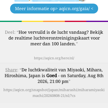
Meer informatie op
> aqicn.org/gaia/ <
Deel: “
Hoe vervuild is de lucht vandaag? Bekijk
de realtime luchtverontreinigingskaart voor
meer dan 100 landen.
”
https://aqicn.org/here/nl/
Share
: “
De luchtkwaliteit van Miyaoki, Mihara,
Hiroshima, Japan is
Goed
- on Saturday, Aug 8th
2026, 21:00 pm
”
https://aqicn.org/snapshot/japan/miharashi/miharamiyaoki
machi/20260808-21/nl/?cs