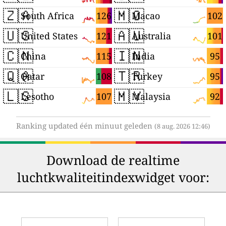
🇿🇦
🇲🇴
126
102
South Africa
Macao
🇺🇸
🇦🇺
121
101
United States
Australia
🇨🇳
🇮🇳
115
95
China
India
🇶🇦
🇹🇷
108
95
Qatar
Turkey
🇱🇸
🇲🇾
107
92
Lesotho
Malaysia
Ranking updated één minuut geleden
(8 aug. 2026 12:46)
Download de realtime
luchtkwaliteitindexwidget voor: