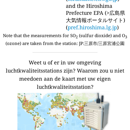
and the Hiroshima
Prefecture EPA (>広島県
大気情報ポータルサイト)
(
pref.hiroshima.lg.jp
)
Note that the measurements for SO
(sulfur dioxide) and O
2
3
(ozone) are taken from the station:
JP:三原市/三原宮浦公園
Weet u of er in uw omgeving
luchtkwaliteitsstations zijn?
Waarom zou u niet
meedoen aan de kaart met uw eigen
luchtkwaliteitsstation?