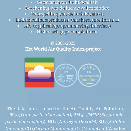
Gegevensbron luchtkwaliteit
Berekening van de luchtkwaliteitsindex
Voorspelling van de luchtkwaliteit
Luchtkwaliteitsproducten (maskers, monitoren…)
API (Applicatieprogrammeringsinterface)
Historisch gegevensplatform
© 2008-2025
Het World Air Quality Index-project
The Data sources used for the Air Quality, Air Pollution,
PM
(
fine particulate matter
), PM
(
PM10 (Respirable
2.5
10
particulate matter)
), NO
(
Nitrogen Dioxide
), SO
(
Sulphur
2
2
Dioxide
), CO (
Carbon Monoxide
), O
(
Ozone
) and Weather
3