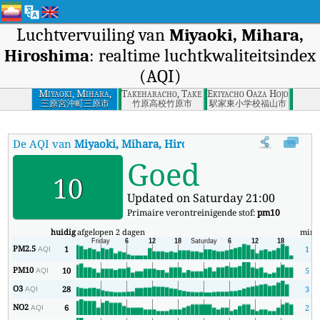
Luchtvervuiling van
Miyaoki, Mihara,
Hiroshima
: realtime luchtkwaliteitsindex
(AQI)
Miyaoki, Mihara,
Takeharacho, Takehara, Hiroshima
Ekiyacho Oaza Hojoji, Fuk
Hiroshima
三原宮沖町三原市
竹原高校竹原市
駅家東小学校福山市
De AQI van
Miyaoki, Mihara, Hiroshima
:
De realtime luchtkwali
Goed
10
Updated on Saturday 21:00
Primaire verontreinigende stof:
pm10
huidig
afgelopen 2 dagen
min
PM2.5
1
1
AQI
PM10
10
5
AQI
O3
28
3
AQI
NO2
6
2
AQI