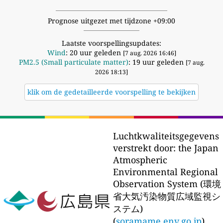
Prognose uitgezet met tijdzone +09:00
Laatste voorspellingsupdates:
Wind
: 20 uur geleden
[7 aug. 2026 16:46]
PM2.5 (Small particulate matter)
: 19 uur geleden
[7 aug.
2026 18:13]
klik om de gedetailleerde voorspelling te bekijken
Luchtkwaliteitsgegevens
verstrekt door:
the Japan
Atmospheric
Environmental Regional
Observation System (環境
省大気汚染物質広域監視シ
ステム)
(
soramame.env.go.jp
)