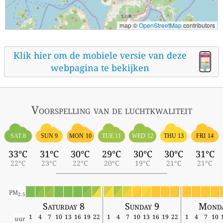
map ©
OpenStreetMap
contributors
Klik hier om de mobiele versie van deze
webpagina te bekijken
Voorspelling van de luchtkwaliteit
SAT 8
SUN 9
MON 10
TUE 11
WED 12
THU 13
FRI 14
33°C
31°C
30°C
29°C
30°C
30°C
31°C
22°C
23°C
22°C
20°C
19°C
21°C
21°C
PM
2.5
Saturday 8
Sunday 9
Monda
1
4
7
10
13
16
19
22
1
4
7
10
13
16
19
22
1
4
7
10
uur