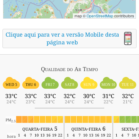
map ©
OpenStreetMap
contributors
Clique aqui para ver a versão Mobile desta
página web
Qualidade do Ar
Tempo
WED 5
THU 6
FRI 7
SAT 8
SUN 9
MON 10
TUE 11
33°C
33°C
33°C
32°C
30°C
31°C
32°C
24°C
23°C
24°C
24°C
24°C
22°C
21°C
PM
2.5
quarta-feira 5
quinta-feira 6
sexta-f
1
4
7
10
13
16
19
22
1
4
7
10
13
16
19
22
1
4
7
10
hora