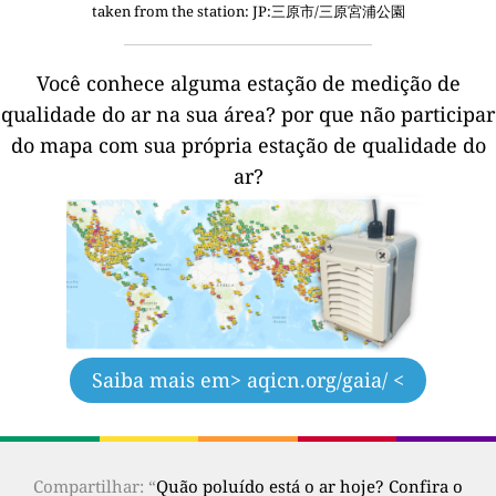
taken from the station:
JP:三原市/三原宮浦公園
Você conhece alguma estação de medição de
qualidade do ar na sua área?
por que não participar
do mapa com sua própria estação de qualidade do
ar?
Saiba mais em
> aqicn.org/gaia/ <
Compartilhar: “
Quão poluído está o ar hoje? Confira o