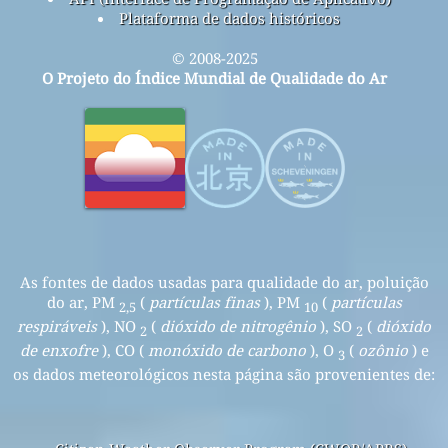
Plataforma de dados históricos
© 2008-2025
O Projeto do Índice Mundial de Qualidade do Ar
As fontes de dados usadas para qualidade do ar, poluição
do ar, PM
(
partículas finas
), PM
(
partículas
2,5
10
respiráveis
), NO
(
dióxido de nitrogênio
), SO
(
dióxido
2
2
de enxofre
), CO (
monóxido de carbono
), O
(
ozônio
) e
3
os dados meteorológicos nesta página são provenientes de: