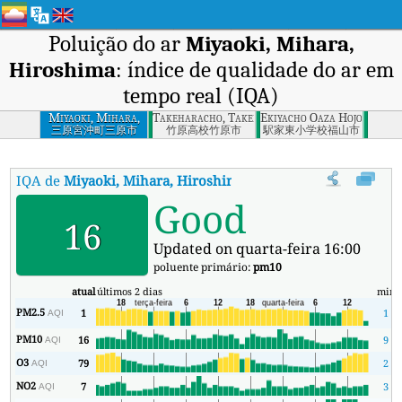
Poluição do ar
Miyaoki, Mihara,
Hiroshima
: índice de qualidade do ar em
tempo real (IQA)
Miyaoki, Mihara,
Takeharacho, Takehara, Hiroshima
Ekiyacho Oaza Hojoji, Fuk
Hiroshima
三原宮沖町三原市
竹原高校竹原市
駅家東小学校福山市
IQA de
Miyaoki, Mihara, Hiroshima
:
Índice de Qualidade do Ar (
Good
16
Updated on quarta-feira 16:00
poluente primário:
pm10
atual
últimos 2 dias
min
PM2.5
1
1
AQI
PM10
16
9
AQI
O3
79
2
AQI
NO2
7
3
AQI