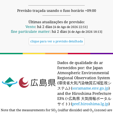
Previsão traçada usando o fuso horário +09:00
Últimas atualizações de previsão:
Vento
: há 2 dias
[4 de Ago de 2026 22:51]
fine particulate matter
: há 2 dias
[4 de Ago de 2026 18:13]
clique para ver a previsão detalhada
Dados de qualidade do ar
fornecidos por:
the Japan
Atmospheric Environmental
Regional Observation System
(環境省大気汚染物質広域監視シ
ステム) (
soramame.env.go.jp
)
and the Hiroshima Prefecture
EPA (>広島県 大気情報ポータル
サイト) (
pref.hiroshima.lg.jp
)
Note that the measurements for SO
(sulfur dioxide) and O
(ozone) are
2
3