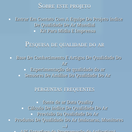
Sobre este projeto
Entrar Em Contato Com A Equipe Do Projeto índice
De Qualidade De Ar Mundial
Kit Para Mídia E Imprensa
Pesquisa de qualidade do ar
Base De Conhecimento E Artigos De Qualidade Do
Ar
Experimentação de qualidade do ar
Sensores De Análise Da Qualidade Do Ar
perguntas frequentes
fonte de ar Data Quality
Cálculo De índice De Qualidade Do Ar
Previsão Da Qualidade Do Ar
Produtos De Qualidade Do Ar (máscaras, Monitores
...)
API (Interface de Programação de Aplicativo)