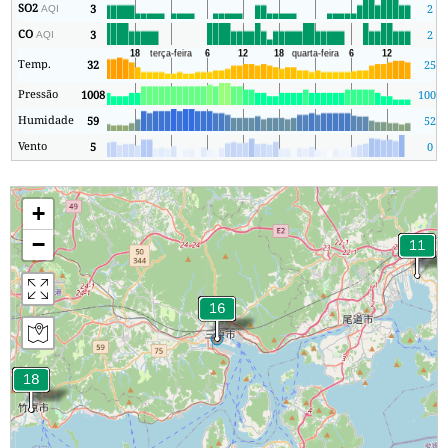
SO2
3
2
AQI
CO
3
2
AQI
Temp.
32
25
Pressão
1008
1008
Humidade
59
52
Vento
5
0
+
−