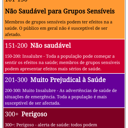
Não Saudável para Grupos Sensíveis
Membros de grupos sensíveis podem ter efeitos na a
saúde. O público em geral não é susceptível de ser
afetado.
151-200
Não saudável
150-200: Insalubre - Toda a população pode começar a
sentir os efeitos na saúde; membros de grupos sensíveis
podem apresentar efeitos mais sérios de saúde.
201-300
Muito Prejudical à Saúde
200-300: Muito Insalubre - As advertências de saúde de
situações de emergência. Toda a população é mais
susceptível de ser afectada.
300+
Perigoso
300+: Perigoso - alerta de saúde: todos podem