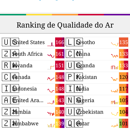
Ranking de Qualidade do Ar
🇺🇸
🇱🇸
166
135
United States
Lesotho
🇿🇦
🇨🇳
161
133
South Africa
China
🇷🇼
🇺🇬
151
133
Rwanda
Uganda
🇨🇦
🇵🇰
148
120
Canada
Pakistan
🇮🇩
🇮🇳
148
117
Indonesia
India
🇦🇪
🇳🇬
143
105
United Arab Emirates
Nigeria
🇿🇲
🇺🇿
140
104
Zambia
Uzbekistan
🇿🇼
🇶🇦
139
101
Zimbabwe
Qatar