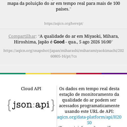
mapa da poluição do ar em tempo real para mais de 100
países.
”
https://aqicn.org/here/pt/
Compartilhar
: “
A qualidade do ar em Miyaoki, Mihara,
Hiroshima, Japão é
Good
- qua., 5 ago 2026 16:00
”
https://aqicn.org/snapshot/japan/miharashi/miharamiyaokimachi/202
60805-16/pt/?cs
Cloud API
Os dados em tempo real desta
estação de monitoramento da
qualidade do ar podem ser
acessados programaticamente
usando este URL de API:
aqicn.org/data-platform/api/H20
50