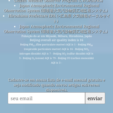
Citizen Weather Observer Program (CWOP/APRS)
Japan Atmospheric Environmental Regional
Observation System (環境省大気汚染物質広域監視システム)
Hiroshima Prefecture EPA (>広島県 大気情報ポータルサイ
ト)
Japan Atmospheric Environmental Regional
Observation System (環境省大気汚染物質広域監視システム)
Poluição do ar em Miyaoki, Mihara, Hiroshima, Japão
Beijing overall air quality index is 16
Beijing PM
(fine particulate matter) AQI is 1 - Beijing PM
2.5
10
(respirable particulate matter) AQI is 16 - Beijing NO
2
(nitrogen dioxide) AQI is 7 - Beijing SO
(sulfur dioxide) AQI is
2
3 - Beijing O
(ozone) AQI is 79 - Beijing CO (carbon monoxide)
3
AQI is 3 -
Cadastre-se em nossa lista de e-mail mensal gratuita e
seja notificado quando novos artigos estiverem
disponíveis.
enviar