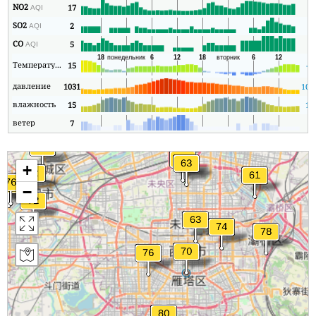
NO2
17
1
AQI
SO2
2
1
AQI
CO
5
1
AQI
Температура
15
-5
давление
1031
102
влажность
15
12
ветер
7
1
+
−