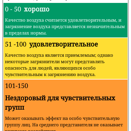
0 - 50
хорошо
Качество воздуха считается удовлетворительным, и
загрязнение воздуха представляется незначительным
в пределах нормы.
51 -100
удовлетворительное
Качество воздуха является приемлемым; однако
некоторые загрязнители могут представлять
опасность для людей, являющихся особо
чувствительным к загрязнению воздуха.
101-150
Нездоровый для чувствительных
групп
Может оказывать эффект на особо чувствительную
группу лиц. На среднего представителя не оказывает