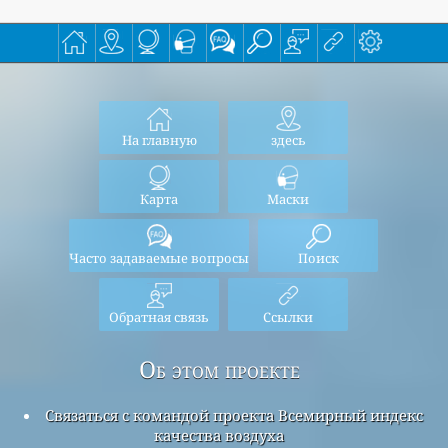
На главную
здесь
Карта
Маски
Часто задаваемые вопросы
Поиск
Обратная связь
Ссылки
Об этом проекте
Связаться с командой проекта Всемирный индекс
качества воздуха