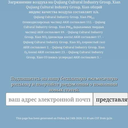
Загрязнение воздуха на Qujiang Cultural Industry Group, Xian
Qujiang Cultural Industry Group, Xian общий
индекс качества воздуха составляет n/a.
Qujiang Cultural Industry Group, Xian PM
2.5
(тонкодисперсных частиц) АКИ составляет 112. - Qujiang
Cultural Industry Group, Xian PM
(вдыхаемых твердых
10
частиц) АКИ составляет 69. - Qujiang Cultural Industry
Group, Xian NO
(диоксида азота) АКИ составляет 17. -
2
Qujiang Cultural Industry Group, Xian SO
(сернистый газ)
2
АКИ составляет 2. - Qujiang Cultural Industry Group, Xian
O
(озон) АКИ составляет 23. - Qujiang Cultural Industry
3
Group, Xian CO (окись углерода) АКИ составляет 5. -
Подпишитесь на нашу бесплатную ежемесячную
рассылку и получайте уведомления о появлении
новых статей.
представля
This page has been generated on Friday, Jul 24th 2026, 11:43 am CST from jp2n