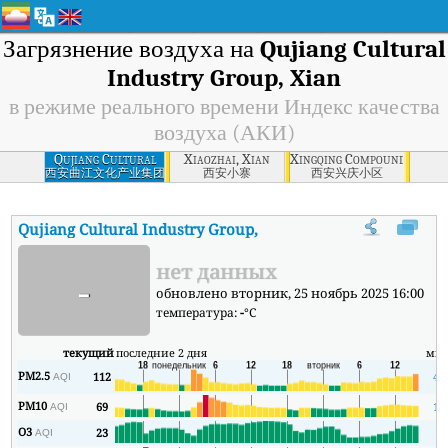
Загрязнение воздуха на
Qujiang Cultural
Industry Group, Xian
в режиме реального времени Индекс качества
воздуха (АКИ)
Qujiang Cultural
Xiaozhai, Xian
Xingqing Compound, Xian
Industry Group,
西安曲江文化产业集团
西安小寨
西安兴庆小区
Xian
Qujiang Cultural Industry Group, Xian
АКИ
:
В режиме реально
нет данных
-
обновлено вторник, 25 ноябрь 2025 16:00
температура:
-
°C
текущий
последние 2 дня
ми
PM2.5
112
42
AQI
PM10
69
19
AQI
O3
23
1
AQI