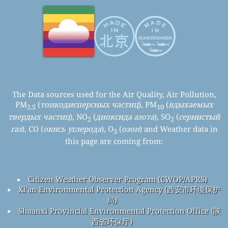
The Data sources used for the Air Quality, Air Pollution,
PM
(
тонкодисперсных частиц
), PM
(
вдыхаемых
2.5
10
твердых частиц
), NO
(
диоксида азота
), SO
(
сернистый
2
2
газ
), CO (
окись углерода
), O
(
озон
) and Weather data in
3
this page are coming from:
Citizen Weather Observer Program (CWOP/APRS)
Xi'an Environmental Protection Agency (西安市环境保护
局)
Shaanxi Provincial Environmental Protection Office (陕
西省环保厅)