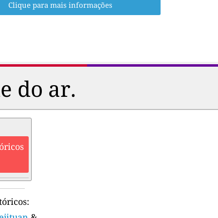
Clique para mais informações
e do ar.
óricos
óricos:
ejituan
&