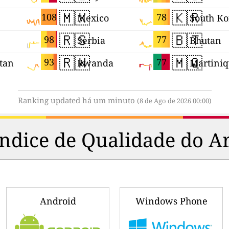
🇲🇽
🇰🇷
108
78
Mexico
South Ko
🇷🇸
🇧🇹
98
77
Serbia
Bhutan
🇷🇼
🇲🇶
93
77
tan
Rwanda
Martini
Ranking updated há um minuto
(8 de Ago de 2026 00:00)
Indice de Qualidade do A
Android
Windows Phone