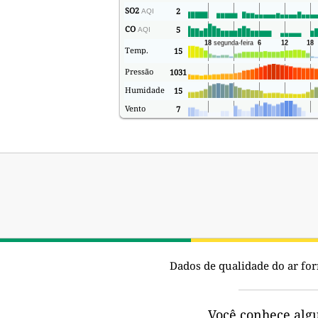
SO2
2
AQI
CO
5
AQI
Temp.
15
Pressão
1031
Humidade
15
Vento
7
Dados de qualidade do ar for
Você conhece alg