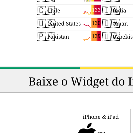
🇨🇱
🇮🇳
133
Chile
India
🇺🇸
🇴🇲
130
United States
Oman
🇵🇰
🇺🇿
129
Pakistan
Uzbekis
Baixe o Widget do 
iPhone & iPad