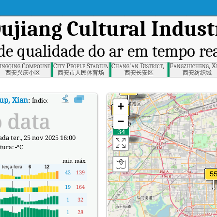
ujiang Cultural Indust
de qualidade do ar em tempo re
ingqing Compound, Xian
City People Stadium, Xian
Chang'an District, Xian
Fangzhicheng, X
西安兴庆小区
西安市人民体育场
西安长安区
西安纺织城
up, Xian
:
Índice de Qualidade do Ar (IQA) em tempo real em Qujiang Cultural
+
 data
−
ada ter., 25 nov 2025 16:00
tura:
-
°C
min
máx.
42
139
19
164
1
32
1
28