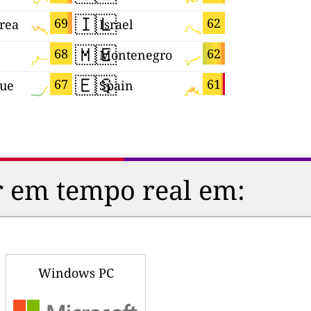
🇮🇱
🇸🇲
69
62
rea
Israel
San Mari
🇲🇪
🇯🇵
68
62
Montenegro
Japan
🇪🇸
🇸🇱
67
61
que
Spain
Sierra Le
r em tempo real em:
Windows PC