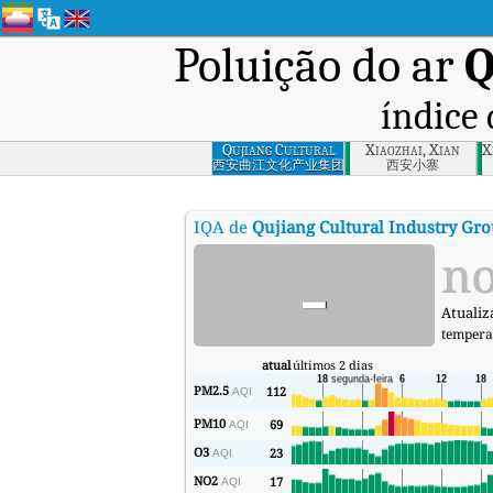
Poluição do ar
Q
índice 
Qujiang Cultural
Xiaozhai, Xian
X
Industry Group,
西安曲江文化产业集团
西安小寨
Xian
IQA de
Qujiang Cultural Industry Gro
-
no
Atualiz
tempera
atual
últimos 2 dias
PM2.5
112
AQI
PM10
69
AQI
O3
23
AQI
NO2
17
AQI