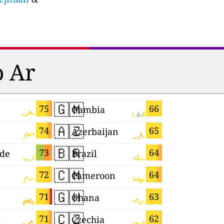
o Ar
🇬🇲
🇭🇰
75
66
Gambia
Hong Ko
🇦🇿
🇹🇼
74
65
Azerbaijan
Taiwan
🇧🇷
🇾🇹
73
64
rde
Brazil
Mayotte
🇨🇲
🇲🇬
72
64
Cameroon
Madagasc
🇬🇭
🇱🇰
71
63
Ghana
Sri Lanka
🇨🇿
🇿🇼
71
62
a
Czechia
Zimbabw