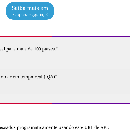
Saiba mais em
> aqicn.org/gaia/ <
al para mais de 100 países.
”
 do ar em tempo real (IQA)
”
cessados programaticamente usando este URL de API: