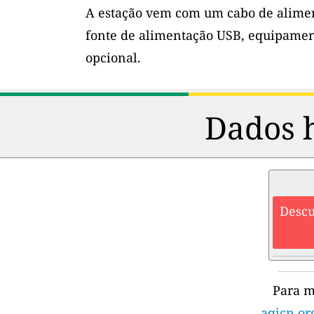
A estação vem com um cabo de alimen
fonte de alimentação USB, equipamen
opcional.
Dados h
Descu
Para m
aqicn.or