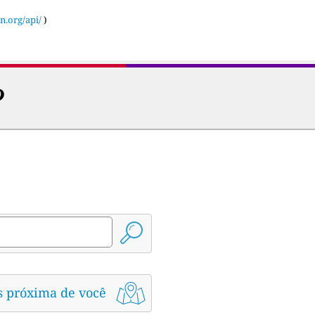
n.org/api/
)
?
s próxima de você