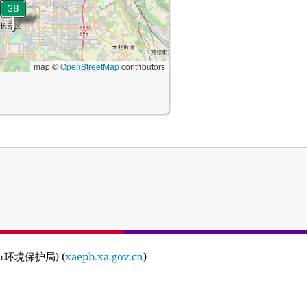
map ©
OpenStreetMap
contributors
(西安市环境保护局) (
xaepb.xa.gov.cn
)