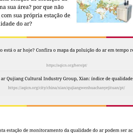
na sua área?
por que não
 com sua própria estação de
lidade do ar?
 está o ar hoje? Confira o mapa da poluição do ar em tempo re
https://aqicn.org/here/pt/
 ar Qujiang Cultural Industry Group, Xian: índice de qualidade
https://aqicn.org/city/china/xian/qujiangwenhuachanyejituan/pt/
sta estação de monitoramento da qualidade do ar podem ser a