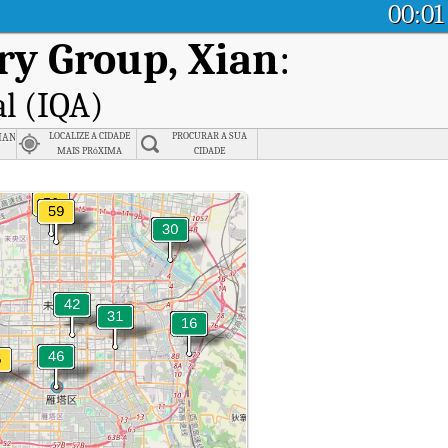
00:01
ry Group, Xian
:
al (IQA)
ian
LOCALIZE A CIDADE
PROCURAR A SUA
MAIS PRóXIMA
CIDADE
 Industry Group, Xian.