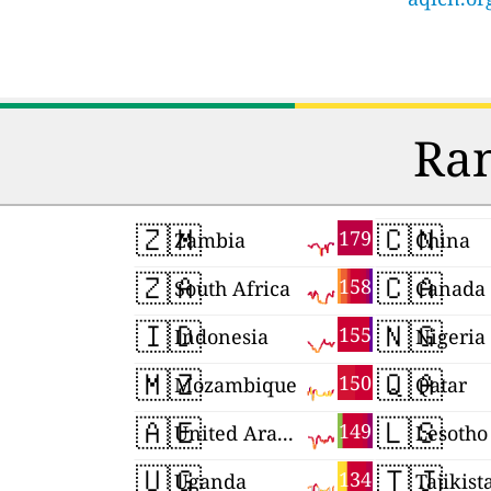
Ran
🇿🇲
🇨🇳
179
Zambia
China
🇿🇦
🇨🇦
158
South Africa
Canada
🇮🇩
🇳🇬
155
Indonesia
Nigeria
🇲🇿
🇶🇦
150
Mozambique
Qatar
🇦🇪
🇱🇸
149
United Arab Emirates
Lesotho
🇺🇬
🇹🇯
134
Uganda
Tajikist