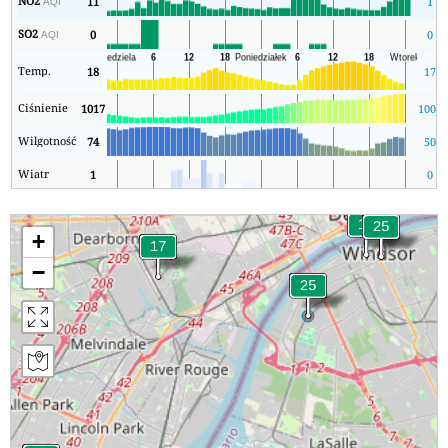
NO2
11
1
AQI
SO2
0
0
AQI
Temp.
18
17
Ciśnienie
1017
1006
Wilgotność
74
50
Wiatr
1
0
+
−