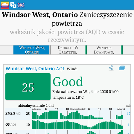
Windsor West, Ontario
Zanieczyszczenie
powietrza
wskaźnik jakości powietrza (AQI) w czasie
rzeczywistym.
Windsor West,
Detroit - W
Windsor
Ontario
Lafayette,
Downtown,
Michigan
Ontario
Windsor West, Ontario
AQI
:
Windsor West, Ontario Wskaźnik Jakośc
Good
25
Zaktualizowano Wt, 4 sie 2026 01:00
temperatura:
18
°C
aktualny
ostatnie 2 dni
min
PM2.5
25
17
AQI
O3
10
1
AQI