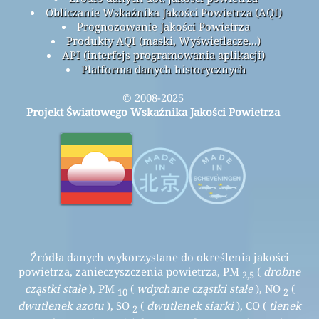
Obliczanie Wskaźnika Jakości Powietrza (AQI)
Prognozowanie Jakości Powietrza
Produkty AQI (maski, Wyświetlacze...)
API (interfejs programowania aplikacji)
Platforma danych historycznych
© 2008-2025
Projekt Światowego Wskaźnika Jakości Powietrza
Źródła danych wykorzystane do określenia jakości
powietrza, zanieczyszczenia powietrza, PM
(
drobne
2,5
cząstki stałe
), PM
(
wdychane cząstki stałe
), NO
(
10
2
dwutlenek azotu
), SO
(
dwutlenek siarki
), CO (
tlenek
2