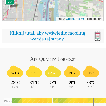
map ©
OpenStreetMap
contributors
Kliknij tutaj, aby wyświetlić mobilną
wersję tej strony.
Air Quality
Forecast
ŚR 5
WT 4
CZW 6
PT 7
SB 8
28°C
31°C
27°C
29°C
33°C
17°C
18°C
21°C
20°C
21°C
PM
2.5