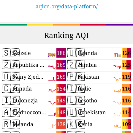
aqicn.org/data-platform/
Ranking AQI
🇸🇨
🇺🇬
186
126
Seszele
Uganda
🇿🇦
🇿🇲
169
125
Republika Południowej Afryki
Zambia
🇺🇸
🇵🇰
169
119
Stany Zjednoczone
Pakistan
🇨🇦
🇮🇳
154
116
Kanada
Indie
🇮🇩
🇱🇸
149
116
Indonezja
Lesotho
🇦🇪
🇺🇿
148
114
Zjednoczone Emiraty Arabskie
Uzbekistan
🇷🇼
🇰🇪
138
109
Rwanda
Kenia