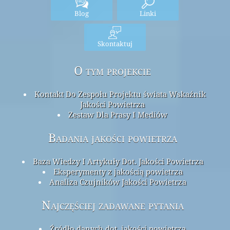
Blog
Linki
Skontaktuj
O tym projekcie
Kontakt Do Zespołu Projektu świata Wskaźnik
Jakości Powietrza
Zestaw Dla Prasy I Mediów
Badania jakości powietrza
Baza Wiedzy I Artykuły Dot. Jakości Powietrza
Eksperymenty z jakością powietrza
Analiza Czujników Jakości Powietrza
Najczęściej zadawane pytania
Źródło danych dot. jakości powietrza