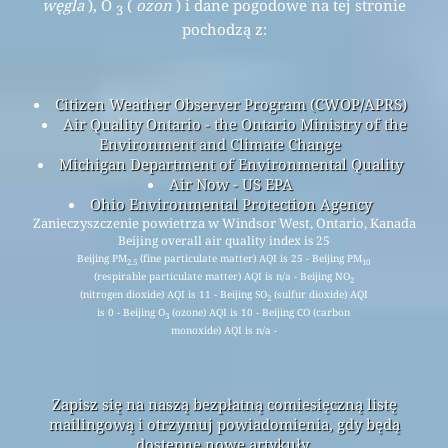
węgla
), O
(
ozon
) i dane pogodowe na tej stronie
3
pochodzą z:
Citizen Weather Observer Program (CWOP/APRS)
Air Quality Ontario - the Ontario Ministry of the
Environment and Climate Change
Michigan Department of Environmental Quality
Air Now - US EPA
Ohio Environmental Protection Agency
Zanieczyszczenie powietrza w Windsor West, Ontario, Kanada
Beijing overall air quality index is 25
Beijing PM
(fine particulate matter) AQI is 25 - Beijing PM
2.5
10
(respirable particulate matter) AQI is n/a - Beijing NO
2
(nitrogen dioxide) AQI is 11 - Beijing SO
(sulfur dioxide) AQI
2
is 0 - Beijing O
(ozone) AQI is 10 - Beijing CO (carbon
3
monoxide) AQI is n/a -
Zapisz się na naszą bezpłatną comiesięczną listę
mailingową i otrzymuj powiadomienia, gdy będą
dostępne nowe artykuły.