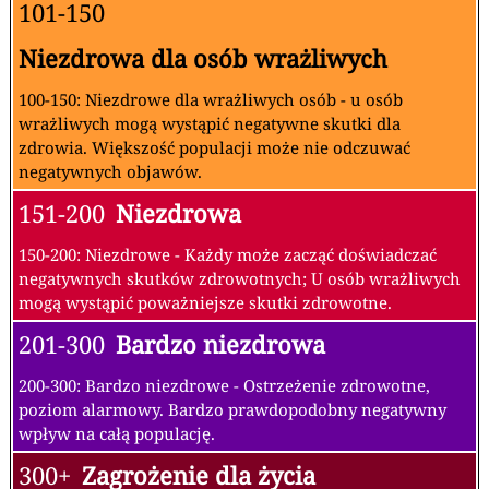
101-150
Niezdrowa dla osób wrażliwych
100-150: Niezdrowe dla wrażliwych osób - u osób
wrażliwych mogą wystąpić negatywne skutki dla
zdrowia. Większość populacji może nie odczuwać
negatywnych objawów.
151-200
Niezdrowa
150-200: Niezdrowe - Każdy może zacząć doświadczać
negatywnych skutków zdrowotnych; U osób wrażliwych
mogą wystąpić poważniejsze skutki zdrowotne.
201-300
Bardzo niezdrowa
200-300: Bardzo niezdrowe - Ostrzeżenie zdrowotne,
poziom alarmowy. Bardzo prawdopodobny negatywny
wpływ na całą populację.
300+
Zagrożenie dla życia