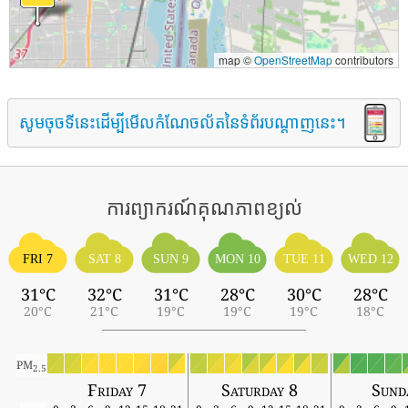
map ©
OpenStreetMap
contributors
សូមចុចទីនេះដើម្បីមើលកំណែចល័តនៃទំព័របណ្តាញនេះ។
ការព្យាករណ៍គុណភាពខ្យល់
FRI 7
SAT 8
SUN 9
MON 10
TUE 11
WED 12
31°C
32°C
31°C
28°C
30°C
28°C
20°C
21°C
19°C
19°C
19°C
18°C
PM
2.5
Friday 7
Saturday 8
Sund