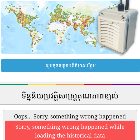
សូមចុចសម្រាប់ព័ត៌មានបន្ថែម
ទិន្នន័យប្រវត្តិសាស្រ្តគុណភាពខ្យល់
Oops... Sorry, something wrong happened
Sorry, something wrong happened while
loading the historical data