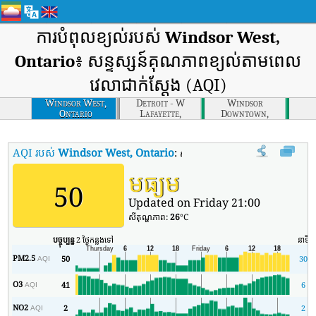
ការបំពុលខ្យល់របស់
Windsor West,
Ontario
៖ សន្ទស្សន៍គុណភាពខ្យល់តាមពេល
វេលាជាក់ស្តែង (AQI)
Windsor West,
Detroit - W
Windsor
Ontario
Lafayette,
Downtown,
Michigan
Ontario
AQI របស់
Windsor West, Ontario
:
សន្ទស្សន៍គុណភាពខ្យល់តាមពេលវេលាពិត
មធ្យម
50
Updated on Friday 21:00
សីតុណ្ហភាព:
26
°C
បច្ចុប្បន្ន
2 ថ្ងៃកន្លងទៅ
នាទី
PM2.5
50
30
AQI
O3
41
6
AQI
NO2
2
2
AQI