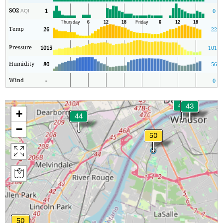
SO2
1
0
AQI
Temp
26
22
Pressure
1015
1014
Humidity
80
56
Wind
-
0
+
−