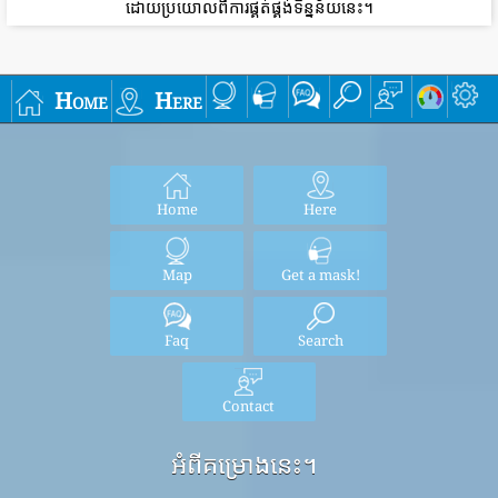
ដោយប្រយោលពីការផ្គត់ផ្គង់ទិន្នន័យនេះ។
Home
Here
Home
Here
Map
Get a mask!
Faq
Search
Contact
អំពីគម្រោងនេះ។