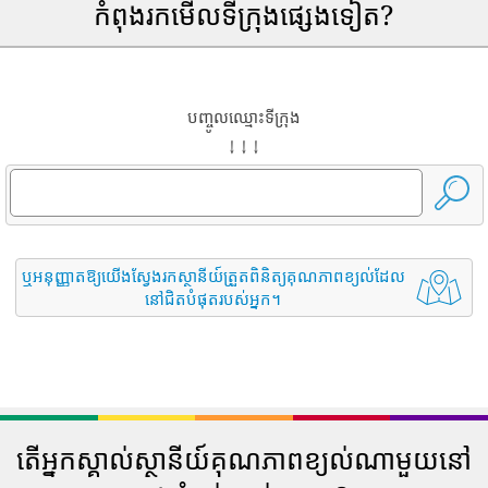
កំពុងរកមើលទីក្រុងផ្សេងទៀត?
បញ្ចូលឈ្មោះទីក្រុង
↓ ↓ ↓
ឬអនុញ្ញាតឱ្យយើងស្វែងរកស្ថានីយ៍ត្រួតពិនិត្យគុណភាពខ្យល់ដែល
នៅជិតបំផុតរបស់អ្នក។
តើអ្នកស្គាល់ស្ថានីយ៍គុណភាពខ្យល់ណាមួយនៅ