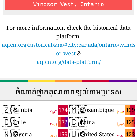
Windsor West, Ontario
For more information, check the historical data
platform:
aqicn.org/historical/km/#city:canada/ontario/winds
or-west
&
aqicn.org/data-platform/
ចំណាត់ថ្នាក់គុណភាពខ្យល់តាមប្រទេស
🇿🇲
🇲🇿
174
129
Zambia
Mozambique
🇨🇱
🇨🇳
172
125
Chile
China
🇳🇬
🇺🇸
159
123
Nigeria
United States