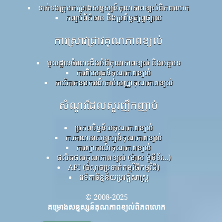
ទាក់ទងក្រុមគម្រោងសន្ទស្សន៍គុណភាពខ្យល់ពិភពលោក
កញ្ចប់ព័ត៌មាន និងប្រព័ន្ធផ្សព្វផ្សាយ
ការស្រាវជ្រាវគុណភាពខ្យល់
មូលដ្ឋានចំណេះដឹងអំពីគុណភាពខ្យល់ និងអត្ថបទ
ការពិសោធន៍គុណភាពខ្យល់
ការវិភាគឧបករណ៍ចាប់សញ្ញាគុណភាពខ្យល់
សំណួរដែលសួរញឹកញាប់
ប្រភពទិន្នន័យគុណភាពខ្យល់
ការគណនាសន្ទស្សន៍គុណភាពខ្យល់
ការព្យាករណ៍គុណភាពខ្យល់
ផលិតផលគុណភាពខ្យល់ (ម៉ាស ម៉ូនីទ័រ...)
API (ចំណុចប្រទាក់កម្មវិធីកម្មវិធី)
វេទិកាទិន្នន័យប្រវត្តិសាស្ត្រ
© 2008-2025
គម្រោងសន្ទស្សន៍គុណភាពខ្យល់ពិភពលោក