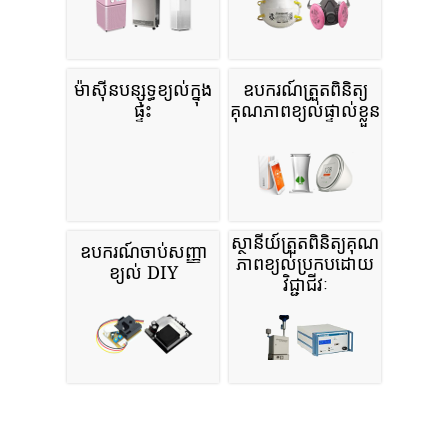
ម៉ាស៊ីនបន្សុទ្ធខ្យល់ក្នុង
ឧបករណ៍ត្រួតពិនិត្យ
ផ្ទះ
គុណភាពខ្យល់ផ្ទាល់ខ្លួន
ស្ថានីយ៍ត្រួតពិនិត្យគុណ
ឧបករណ៍ចាប់សញ្ញា
ភាពខ្យល់ប្រកបដោយ
ខ្យល់ DIY
វិជ្ជាជីវៈ