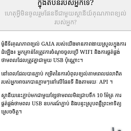
ក្នុងតំបន់របស់អ្នកទេ?
ហេតុអ្វីមិនចូលរួមផែនទីជាមួយស្ថានីយ៍គុណភាពខ្យល់
របស់អ្នក?
ម៉ូនីទ័រគុណភាពខ្យល់ GAIA របស់យើងមានភាពងាយស្រួលក្នុងការ
ដំឡើង៖ អ្នកគ្រាន់តែត្រូវការចំណុចចូលប្រើ WIFI និងការផ្គត់ផ្គង់
ថាមពលដែលត្រូវគ្នាជាមួយ USB ប៉ុណ្ណោះ។
នៅពេលដែលបានភ្ជាប់ កម្រិតនៃការបំពុលខ្យល់តាមពេលវេលាពិត
របស់អ្នកអាចរកបានភ្លាមៗនៅលើផែនទី និងតាមរយៈ API ។
ស្ថានីយនេះភ្ជាប់មកជាមួយខ្សែថាមពលមិនជ្រាបទឹក 10 ម៉ែត្រ ការ
ផ្គត់ផ្គង់ថាមពល USB ឧបករណ៍ភ្ជាប់ និងបន្ទះស្រូបពន្លឺព្រះអាទិត្យ
ស្រេចចិត្ត។