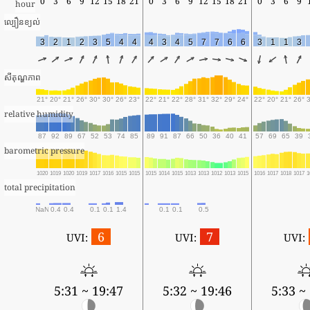
0
3
6
9
12
15
18
21
0
3
6
9
12
15
18
21
0
3
6
9
hour
ល្បឿនខ្យល់
3
2
1
2
3
5
4
4
4
3
4
5
7
7
6
6
3
1
1
3
សីតុណ្ហភាព
21°
20°
21°
26°
30°
30°
26°
23°
22°
21°
22°
28°
31°
32°
29°
24°
22°
20°
21°
26°
relative humidity
87
92
89
67
52
53
74
85
89
91
87
66
50
36
40
41
57
69
65
39
barometric pressure
1020
1019
1020
1019
1017
1016
1015
1015
1015
1014
1015
1013
1013
1012
1013
1015
1016
1017
1018
1017
1
total precipitation
NaN
0.4
0.4
0.1
0.1
1.4
0.1
0.1
0.5
6
7
UVI:
UVI:
UVI:
5:31 ~ 19:47
5:32 ~ 19:46
5:33 ~