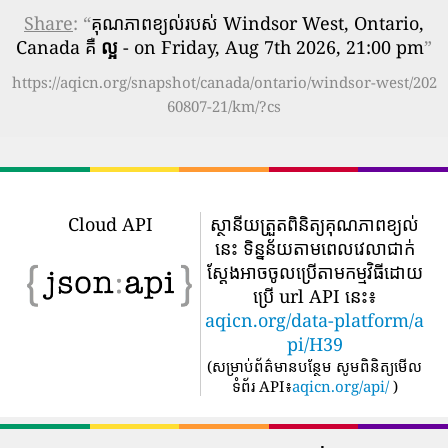
Share
: “
គុណភាពខ្យល់របស់ Windsor West, Ontario,
Canada គឺ
ល្អ
- on Friday, Aug 7th 2026, 21:00 pm
”
https://aqicn.org/snapshot/canada/ontario/windsor-west/202
60807-21/km/?cs
Cloud API
ស្ថានីយត្រួតពិនិត្យគុណភាពខ្យល់
នេះ ទិន្នន័យតាមពេលវេលាជាក់
ស្តែងអាចចូលប្រើតាមកម្មវិធីដោយ
ប្រើ url API នេះ៖
aqicn.org/data-platform/a
pi/H39
(
សម្រាប់ព័ត៌មានបន្ថែម សូមពិនិត្យមើល
ទំព័រ API៖
aqicn.org/api/
)