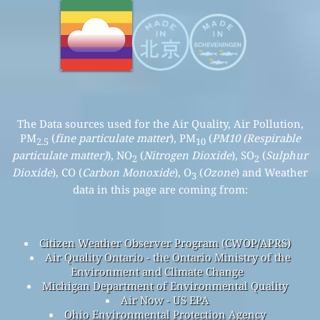
The Data sources used for the Air Quality, Air Pollution,
PM
(
fine particulate matter
), PM
(
PM10 (Respirable
2.5
10
particulate matter)
), NO
(
Nitrogen Dioxide
), SO
(
Sulphur
2
2
Dioxide
), CO (
Carbon Monoxide
), O
(
Ozone
) and Weather
3
data in this page are coming from:
Citizen Weather Observer Program (CWOP/APRS)
Air Quality Ontario - the Ontario Ministry of the
Environment and Climate Change
Michigan Department of Environmental Quality
Air Now - US EPA
Ohio Environmental Protection Agency