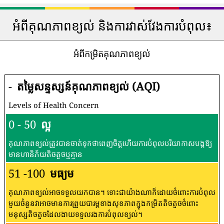
អំពីគុណភាពខ្យល់ និងការវាស់វែងការបំពុល៖
អំពីកម្រិតគុណភាពខ្យល់
-
តម្លៃសន្ទស្សន៍គុណភាពខ្យល់ (AQI)
Levels of Health Concern
0 - 50
ល្អ
គុណភាពខ្យល់ត្រូវបានចាត់ទុកថាពេញចិត្តហើយការបំពុលបរិយាកាសបង្កឱ្យ
មានហានិភ័យតិចតួចឬគ្មាន
51 -100
មធ្យម
គុណភាពខ្យល់អាចទទួលយកបាន។ ទោះជាយ៉ាងណាក៏ដោយចំពោះការបំពុល
មួយចំនួនវាអាចមានការព្រួយបារម្ភខាងសុខភាពក្នុងកម្រិតតិចតួចចំពោះ
មនុស្សតិចតួចដែលងាយទទួលរងការបំពុលខ្យល់។