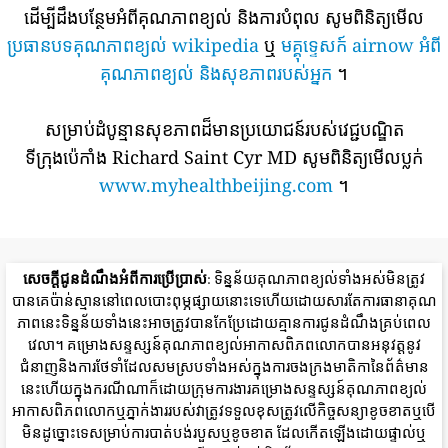
ដើម្បីដឹងបន្ថែមអំពីគុណភាពខ្យល់ និងការបំពុល សូមពិនិត្យមើល
ប្រធានបទគុណភាពខ្យល់ wikipedia
ឬ
មគ្គុទ្ទេសក៍ airnow អំពី
គុណភាពខ្យល់ និងសុខភាពរបស់អ្នក
។
សម្រាប់ដំបូន្មានសុខភាពដ៏មានប្រយោជន៍របស់វេជ្ជបណ្ឌិត
ទីក្រុងប៉េកាំង Richard Saint Cyr MD សូមពិនិត្យមើលប្លក់
www.myhealthbeijing.com
។
សេចក្តីជូនដំណឹងអំពីការប្រើប្រាស់
: ទិន្នន័យគុណភាពខ្យល់ទាំងអស់មិនត្រូវ
បានគេប៉ាន់ស្មាននៅពេលបោះពុម្ភផ្សាយនោះទេហើយដោយសារតែការធានាគុណ
ភាពនេះទិន្នន័យទាំងនេះអាចត្រូវបានកែប្រែដោយគ្មានការជូនដំណឹងគ្រប់ពេល
វេលា។ គម្រោងសន្ទស្សន៍គុណភាពខ្យល់អាកាសពិភពលោកបានអនុវត្តនូវ
ជំនាញនិងការថែទាំដែលសមស្របទាំងអស់ក្នុងការចងក្រងមាតិកានៃព័ត៌មាន
នេះហើយក្នុងករណីណាក៏ដោយក្រុមការងារគម្រោងសន្ទស្សន៍គុណភាពខ្យល់
អាកាសពិភពលោកឬភ្នាក់ងាររបស់វាត្រូវទទួលខុសត្រូវលើកិច្ចសន្យាខូចខាតឬបើ
មិនដូច្នោះទេសម្រាប់ការបាត់បង់របួសឬខូចខាត ដែលកើតឡើងដោយផ្ទាល់ឬ