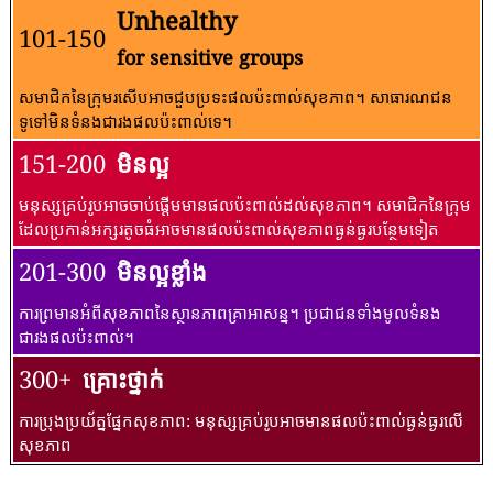
Unhealthy
101-150
for sensitive groups
សមាជិកនៃក្រុមរសើបអាចជួបប្រទះផលប៉ះពាល់សុខភាព។ សាធារណជន​
ទូទៅ​មិន​ទំនង​ជា​រង​ផល​ប៉ះពាល់​ទេ។
151-200
មិនល្អ
មនុស្សគ្រប់រូបអាចចាប់ផ្តើមមានផលប៉ះពាល់ដល់សុខភាព។ សមាជិកនៃក្រុម
ដែលប្រកាន់អក្សរតូចធំអាចមានផលប៉ះពាល់សុខភាពធ្ងន់ធ្ងរបន្ថែមទៀត
201-300
មិនល្អខ្លាំង
ការព្រមានអំពីសុខភាពនៃស្ថានភាពគ្រាអាសន្ន។ ប្រជាជនទាំងមូលទំនង
ជារងផលប៉ះពាល់។
300+
គ្រោះថ្នាក់
ការប្រុងប្រយ័ត្នផ្នែកសុខភាព: មនុស្សគ្រប់រូបអាចមានផលប៉ះពាល់ធ្ងន់ធ្ងរលើ
សុខភាព