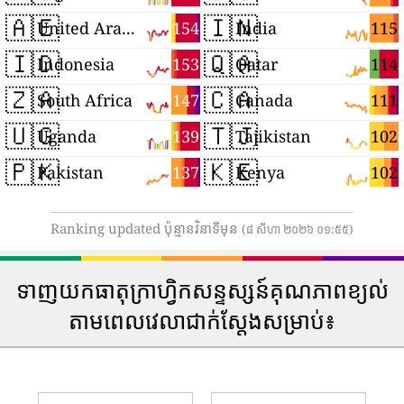
🇦🇪
🇮🇳
154
115
United Arab Emirates
India
🇮🇩
🇶🇦
153
114
Indonesia
Qatar
🇿🇦
🇨🇦
147
111
South Africa
Canada
🇺🇬
🇹🇯
139
102
Uganda
Tajikistan
🇵🇰
🇰🇪
137
102
Pakistan
Kenya
Ranking updated ប៉ុន្មានវិនាទីមុន
(៨ សីហា ២០២៦ ០១:៥៥)
ទាញយកធាតុក្រាហ្វិកសន្ទស្សន៍គុណភាពខ្យល់
តាមពេលវេលាជាក់ស្តែងសម្រាប់៖