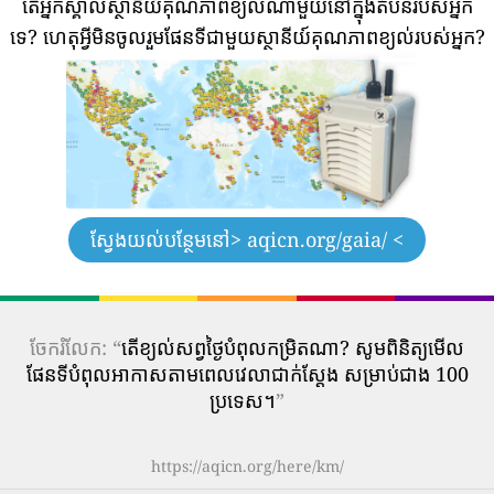
តើអ្នកស្គាល់ស្ថានីយ៍គុណភាពខ្យល់ណាមួយនៅក្នុងតំបន់របស់អ្នក
ទេ?
ហេតុអ្វីមិនចូលរួមផែនទីជាមួយស្ថានីយ៍គុណភាពខ្យល់របស់អ្នក?
ស្វែងយល់បន្ថែមនៅ
> aqicn.org/gaia/ <
ចែករំលែក: “
តើ​ខ្យល់​សព្វថ្ងៃ​បំពុល​កម្រិត​ណា? សូមពិនិត្យមើល
ផែនទីបំពុលអាកាសតាមពេលវេលាជាក់ស្តែង សម្រាប់ជាង 100
ប្រទេស។
”
https://aqicn.org/here/km/