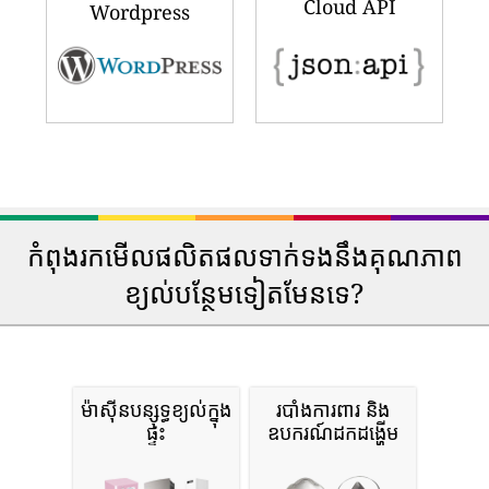
Cloud API
Wordpress
កំពុងរកមើលផលិតផលទាក់ទងនឹងគុណភាព
ខ្យល់បន្ថែមទៀតមែនទេ?
ម៉ាស៊ីនបន្សុទ្ធខ្យល់ក្នុង
របាំងការពារ និង
ផ្ទះ
ឧបករណ៍ដកដង្ហើម