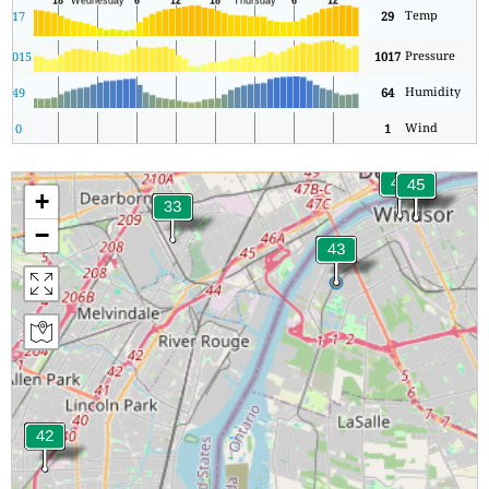
Temp
17
29
Pressure
8
1015
1017
Humidity
49
64
Wind
0
1
+
−