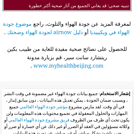
تنبيه صحي: قد يعاني الجميع من آثار صحية أكثر خطورة
لمعرفة المزيد عن جودة الهواء والتلوث، راجع
موضوع جودة
الهواء في ويكيبيديا
أو
دليل airnow لجودة الهواء وصحتك
.
للحصول على نصائح صحية مفيدة للغاية من طبيب بكين
ريتشارد سانت سير، قم بزيارة مدونة
.
www.myhealthbeijing.com
إشعار الاستخدام
: جميع بيانات جودة الهواء غير مضمونة في وقت النشر
، وبسبب ضمان الجودة ، يمكن تعديل هذه البيانات ، دون سابق إنذار ،
في أي وقت. لقد مارس مشروع
مؤشر جودة الهواء العالمي
جميع
المهارات والحلول المعقولة في تجميع محتويات هذه المعلومات ولن
يكون تحت أي ظرف من الظروف
فريق مشروع جودة الهواء العالمي
أو
وكلائه مسؤولين في العقد أو الضرر أو غير ذلك عن أي خسارة أو ضرر أو
ضرر ناشئ بشكل مباشر أو غير مباشر عن توريد هذه البيانات.