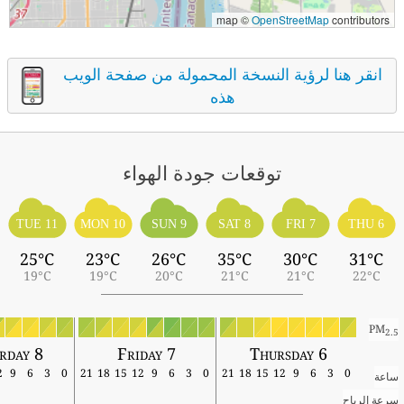
map ©
OpenStreetMap
contributors
انقر هنا لرؤية النسخة المحمولة من صفحة الويب
هذه
توقعات جودة الهواء
TUE 11
MON 10
SUN 9
SAT 8
FRI 7
THU 6
25°C
23°C
26°C
35°C
30°C
31°C
19°C
19°C
20°C
21°C
21°C
22°C
PM
2.5
urday 8
Friday 7
Thursday 6
12
9
6
3
0
21
18
15
12
9
6
3
0
21
18
15
12
9
6
3
0
ساعة
سرعة الرياح