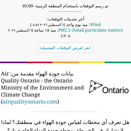
تم رسم التوقعات باستخدام المنطقة الزمنية -05:00
آخر تحديثات التوقعات:
Wind
: منذ يوم واحد
[٦ أغسطس ٢٠٢٦ ٠٤:٤٢]
PM2.5 (Small particulate matter)
: منذ ١٥ ساعة
[٦ أغسطس ٢٠٢٦
١٣:٠٥]
انقر لعرض التوقعات التفصيلية
بيانات جودة الهواء مقدمة من:
Air
Quality Ontario - the Ontario
Ministry of the Environment and
Climate Change
(
airqualityontario.com
)
ل تعرف أي محطات لقياس جودة الهواء في منطقتك؟
لماذا
لا تشارك في الخريطة بمحطة جودة الهواء الخاصة بك؟