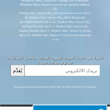
Windsor West, Ontario, Canada Air Pollution
Windsor West, Ontario overall air quality index is
43
Windsor West, Ontario PM
(fine particulate matter) AQI is
2.5
38 - Windsor West, Ontario PM
(PM10 (Respirable
10
particulate matter)) AQI is n/a - Windsor West, Ontario NO
2
(Nitrogen Dioxide) AQI is 4 - Windsor West, Ontario SO
2
(Sulphur Dioxide) AQI is 1 - Windsor West, Ontario O
(Ozone)
3
AQI is 43 - Windsor West, Ontario CO (Carbon Monoxide) AQI
is n/a -
اشترك في قائمتنا البريدية الشهرية المجانية، واحصل على إشعار
عند توفر مقالات جديدة.
يُقدِّم
This page has been generated on Friday, Aug 7th 2026, 12:04 pm CST from jp2n