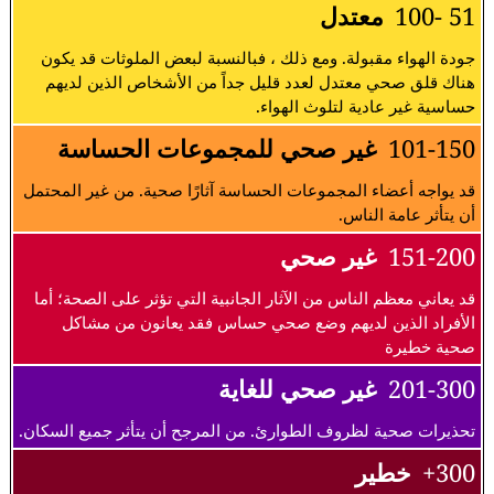
51 -100
معتدل
جودة الهواء مقبولة. ومع ذلك ، فبالنسبة لبعض الملوثات قد يكون
هناك قلق صحي معتدل لعدد قليل جداً من الأشخاص الذين لديهم
حساسية غير عادية لتلوث الهواء.
101-150
غير صحي للمجموعات الحساسة
قد يواجه أعضاء المجموعات الحساسة آثارًا صحية. من غير المحتمل
أن يتأثر عامة الناس.
151-200
غير صحي
قد يعاني معظم الناس من الآثار الجانبية التي تؤثر على الصحة؛ أما
الأفراد الذين لديهم وضع صحي حساس فقد يعانون من مشاكل
صحية خطيرة
201-300
غير صحي للغاية
تحذيرات صحية لظروف الطوارئ. من المرجح أن يتأثر جميع السكان.
300+
خطير