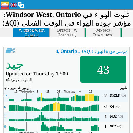
تلوث الهواء في
Windsor West, Ontario
:
مؤشر جودة الهواء في الوقت الفعلي (AQI)
Windsor West,
Detroit - W
Windsor
Ontario
Lafayette,
Downtown,
Michigan
Ontario
مؤشر جودة الهواء (AQI) لـ
Windsor West, Ontario
.
:
مؤشر جودة الهواء في الوقت الفعل
جيد
43
Updated on Thursday 17:00
الملوث الأولي:
o3
حاضِر
اليومين الماضيين
دقيقة
ال
PM2.5
17
38
AQI
O3
6
43
AQI
NO2
1
4
AQI
SO2
0
1
AQI