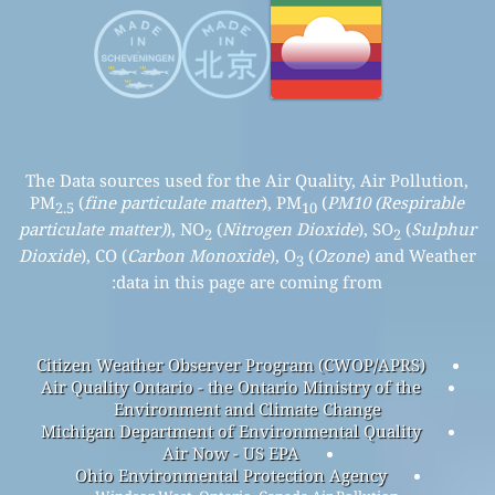
The Data sources used for the Air Quality, Air Pollution,
PM
(
fine particulate matter
), PM
(
PM10 (Respirable
2.5
10
particulate matter)
), NO
(
Nitrogen Dioxide
), SO
(
Sulphur
2
2
Dioxide
), CO (
Carbon Monoxide
), O
(
Ozone
) and Weather
3
data in this page are coming from:
Citizen Weather Observer Program (CWOP/APRS)
Air Quality Ontario - the Ontario Ministry of the
Environment and Climate Change
Michigan Department of Environmental Quality
Air Now - US EPA
Ohio Environmental Protection Agency