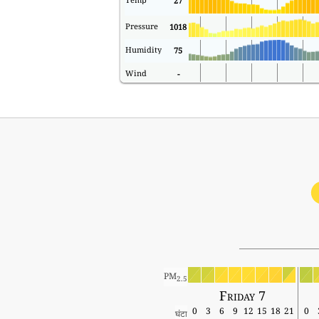
27
Pressure
1018
Humidity
75
Wind
-
PM
2.5
Friday 7
0
3
6
9
12
15
18
21
0
घंटा