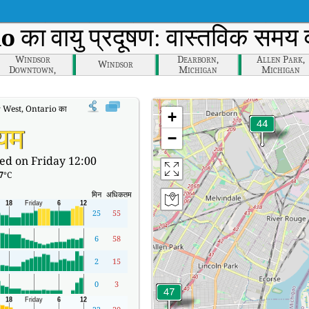
io
का वायु प्रदूषण: वास्तविक समय व
Windsor
Dearborn,
Allen Park,
Windsor
Downtown,
Michigan
Michigan
Ontario
est, Ontario का वास्तविक समय वायु गुणवत्ता सूचकांक (AQI)।
+
्यम
−
ed on Friday 12:00
7
°C
मिन
अधिकतम
25
55
6
58
2
15
0
3