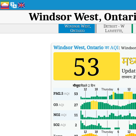
Windsor West, Ontar
Windsor West,
Detroit - W
Ontario
Lafayette,
Michigan
Windsor West, Ontario
का AQI
:
Windsor W
53
मध
Updat
तापमान:
2
मौजूदा
पिछले 2 दिन
PM2.5
53
AQI
O3
27
AQI
NO2
11
AQI
SO2
2
AQI
Temp