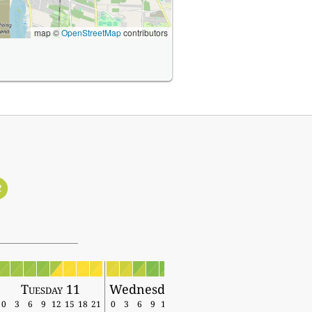
map ©
OpenStreetMap
contributors
2
Tuesday 11
Wednesday 12
0
3
6
9
12
15
18
21
0
3
6
9
12
15
18