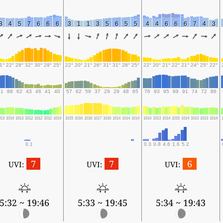
3
4
5
7
6
6
6
3
1
1
3
5
6
5
5
4
4
6
6
6
7
4
3
1°
22°
28°
32°
30°
29°
25°
22°
20°
21°
26°
31°
31°
28°
25°
22°
20°
21°
22°
21°
24°
25°
22°
91
88
62
43
46
41
40
57
62
59
37
29
29
48
65
76
93
95
89
91
74
72
86
013
1014
1013
1012
1012
1012
1014
1015
1016
1018
1017
1016
1014
1014
1014
1014
1013
1014
1015
1014
1013
1013
1014
0.1
0.3
0.8
4.6
1.6
5.2
7
7
6
UVI:
UVI:
UVI:
5:32 ~ 19:46
5:33 ~ 19:45
5:34 ~ 19:43