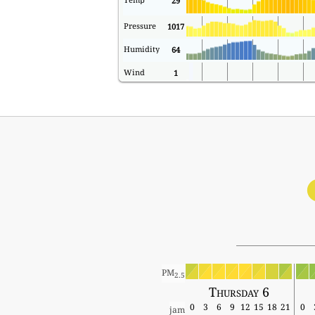
29
Pressure
1017
Humidity
64
Wind
1
PM
2.5
Thursday 6
0
3
6
9
12
15
18
21
0
jam