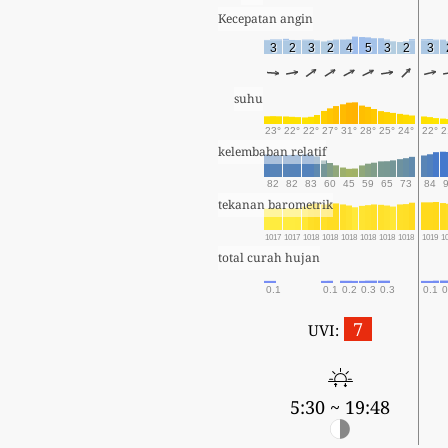
Kecepatan angin
3
2
3
2
4
5
3
2
3
suhu
23°
22°
22°
27°
31°
28°
25°
24°
22°
2
kelembaban relatif
82
82
83
60
45
59
65
73
84
tekanan barometrik
1017
1017
1018
1018
1018
1018
1018
1018
1019
1
total curah hujan
0.1
0.1
0.2
0.3
0.3
0.1
0
7
UVI:
5:30 ~ 19:48