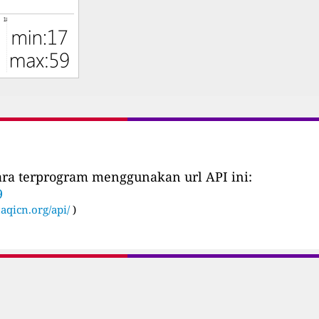
cara terprogram menggunakan url API ini:
9
:
aqicn.org/api/
)