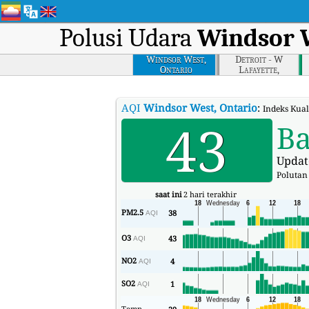
Polusi Udara
Windsor W
Windsor West,
Detroit - W
Ontario
Lafayette,
Michigan
AQI
Windsor West, Ontario
:
Indeks Kual
43
Ba
Updat
Polutan
saat ini
2 hari terakhir
PM2.5
38
AQI
O3
43
AQI
NO2
4
AQI
SO2
1
AQI
Temp