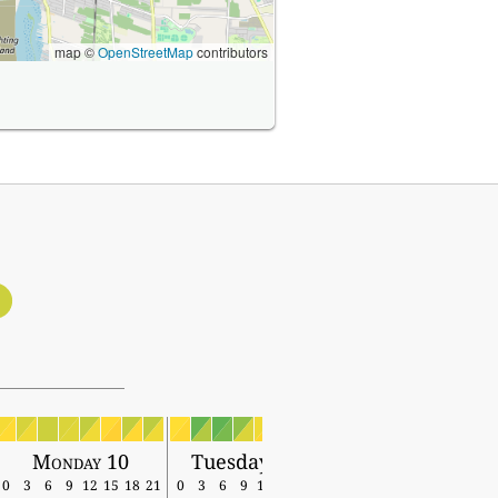
map ©
OpenStreetMap
contributors
1
Monday 10
Tuesday 11
0
3
6
9
12
15
18
21
0
3
6
9
12
15
18