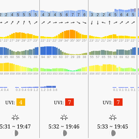
2
2
4
5
5
5
5
4
3
4
5
6
7
7
6
3
2
2
4
5
6
4
5
1°
22°
27°
29°
29°
27°
23°
22°
21°
22°
29°
34°
35°
30°
25°
23°
21°
21°
24°
26°
23°
23°
22°
90
85
60
56
58
71
89
94
97
93
63
37
29
28
38
55
57
65
55
53
69
62
86
018
1019
1018
1016
1015
1014
1014
1014
1013
1013
1014
1013
1011
1013
1014
1016
1017
1017
1017
1016
1014
1014
1013
.4
0.4
0.3
0.4
0.9
1.2
1.2
3.6
3.6
0.1
0.1
0.1
0.1
4
7
7
UVI:
UVI:
UVI:
5:31 ~ 19:47
5:32 ~ 19:46
5:33 ~ 19:45