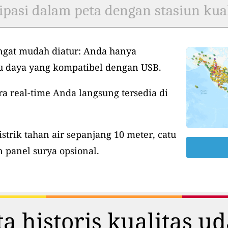
ipasi dalam peta dengan stasiun kual
ngat mudah diatur: Anda hanya
tu daya yang kompatibel dengan USB.
ra real-time Anda langsung tersedia di
istrik tahan air sepanjang 10 meter, catu
 panel surya opsional.
a historis kualitas u