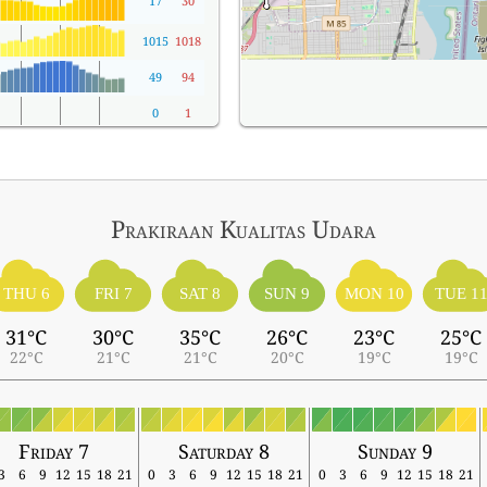
17
30
1015
1018
49
94
0
1
Prakiraan Kualitas Udara
THU 6
FRI 7
SAT 8
SUN 9
MON 10
TUE 1
31°C
30°C
35°C
26°C
23°C
25°C
22°C
21°C
21°C
20°C
19°C
19°C
Friday 7
Saturday 8
Sunday 9
3
6
9
12
15
18
21
0
3
6
9
12
15
18
21
0
3
6
9
12
15
18
21