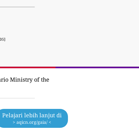
05]
rio Ministry of the
Pelajari lebih lanjut di
> aqicn.org/gaia/ <