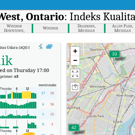
est, Ontario
: Indeks Kualit
Windsor
Dearborn,
Allen Park,
Windsor
Downtown,
Michigan
Michigan
Ontario
itas Udara (AQI) Real-time Windsor West, Ontario.
+
ik
−
ed on Thursday 17:00
 primer:
o3
menit
maks
17
59
6
58
1
25
0
3