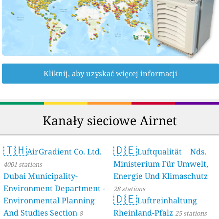
Kliknij, aby uzyskać więcej informacji
Kanały sieciowe Airnet
🇹🇭
🇩🇪
AirGradient Co. Ltd.
Luftqualität | Nds.
Ministerium Für Umwelt,
4001 stations
Dubai Municipality-
Energie Und Klimaschutz
Environment Department -
28 stations
🇩🇪
Environmental Planning
Luftreinhaltung
And Studies Section
Rheinland-Pfalz
8
25 stations