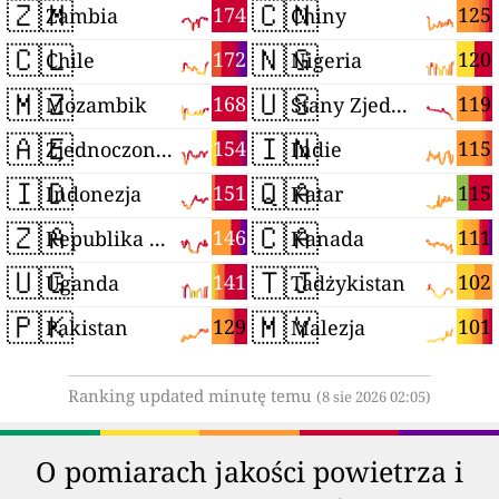
🇿🇲
🇨🇳
174
125
Zambia
Chiny
🇨🇱
🇳🇬
172
120
Chile
Nigeria
🇲🇿
🇺🇸
168
119
Mozambik
Stany Zjednoczone
🇦🇪
🇮🇳
154
115
Zjednoczone Emiraty Arabskie
Indie
🇮🇩
🇶🇦
151
115
Indonezja
Katar
🇿🇦
🇨🇦
146
111
Republika Południowej Afryki
Kanada
🇺🇬
🇹🇯
141
102
Uganda
Tadżykistan
🇵🇰
🇲🇾
129
101
Pakistan
Malezja
Ranking updated minutę temu
(8 sie 2026 02:05)
O pomiarach jakości powietrza i