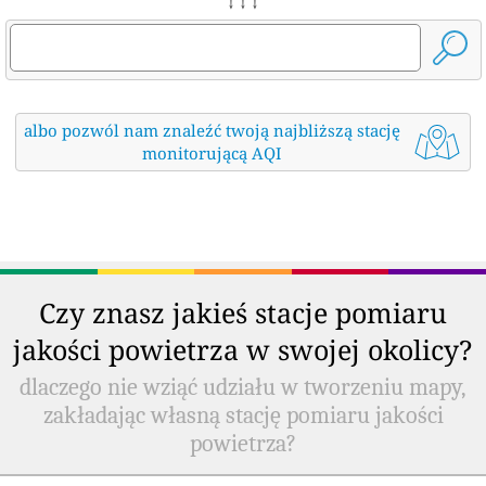
↓ ↓ ↓
albo pozwól nam znaleźć twoją najbliższą stację
monitorującą AQI
Czy znasz jakieś stacje pomiaru
jakości powietrza w swojej okolicy?
dlaczego nie wziąć udziału w tworzeniu mapy,
zakładając własną stację pomiaru jakości
powietrza?