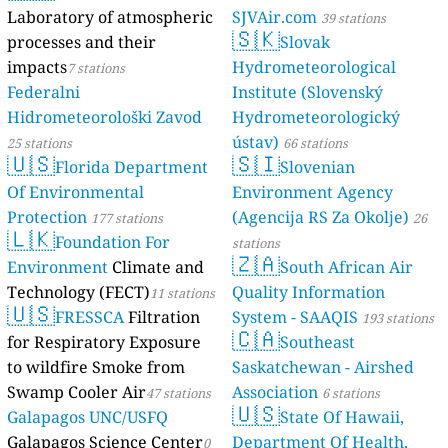
Laboratory of atmospheric
SJVAir.com
39 stations
🇸🇰
processes and their
Slovak
impacts
Hydrometeorological
7 stations
Federalni
Institute (Slovenský
Hidrometeorološki Zavod
Hydrometeorologický
ústav)
25 stations
66 stations
🇺🇸
🇸🇮
Florida Department
Slovenian
Of Environmental
Environment Agency
Protection
(Agencija RS Za Okolje)
177 stations
26
🇱🇰
Foundation For
stations
🇿🇦
Environment
Climate and
South African Air
Technology (FECT)
Quality Information
11 stations
🇺🇸
FRESSCA
Filtration
System - SAAQIS
193 stations
🇨🇦
for Respiratory Exposure
Southeast
to wildfire Smoke from
Saskatchewan - Airshed
Swamp Cooler Air
Association
47 stations
6 stations
🇺🇸
Galapagos UNC/USFQ
State Of Hawaii,
Galapagos Science Center
Department Of Health,
0