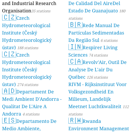
and Industrial Research
De Calidad Del AireDel
Organisation
Estado De Guanajuato
35 stations
180
🇨🇿
Czech
stations
🇧🇷
Hydrometeorological
Rede Manual De
Institute (Český
Partículas Sedimentadas
Hydrometeorologický
Da Região Sul
6 stations
🇮🇳
ústav)
Respirer Living
188 stations
🇨🇿
Czech
Sciences
74 stations
🇨🇦
Hydrometeorological
Revolv'Air, Outil De
Institute (Český
Analyse De L'air Du
Hydrometeorologický
Québec
126 stations
ústav)
RIVM - Rijksinstituut Voor
274 stations
🇦🇩
Departament De
Volksgezondheid En
Medi Ambient D'Andorra -
Milieum, Landelijk
Qualitat De L'Aire A
Meetnet Luchtkwaliteit
112
Andorra
4 stations
stations
🇪🇸
🇷🇼
Departamento De
Rwanda
Medio Ambiente,
Environment Management