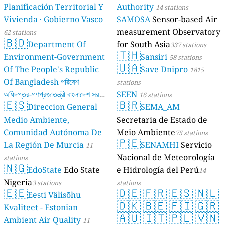
Planificación Territorial Y
Authority
14 stations
Vivienda · Gobierno Vasco
SAMOSA
Sensor-based Air
measurement Observatory
62 stations
🇧🇩
Department Of
for South Asia
337 stations
🇹🇭
Environment-Government
Sansiri
58 stations
🇺🇦
Of The People's Republic
Save Dnipro
1815
Of Bangladesh পরিবেশ
stations
অধিদপ্তর-গণপ্রজাতন্ত্রী বাংলাদেশ সরকার
SEEN
16 stations
🇪🇸
🇧🇷
Direccion General
SEMA_AM
17 stations
Medio Ambiente,
Secretaria de Estado de
Comunidad Autónoma De
Meio Ambiente
75 stations
🇵🇪
La Región De Murcia
SENAMHI
Servicio
11
Nacional de Meteorología
stations
🇳🇬
EdoState
Edo State
e Hidrología del Perú
14
Nigeria
3 stations
stations
🇪🇪
🇩🇪
🇫🇷
🇪🇸
🇳🇱
Eesti Välisõhu
🇩🇰
🇧🇪
🇫🇮
🇬🇷
Kvaliteet - Estonian
🇦🇺
🇮🇹
🇵🇱
🇻🇳
Ambient Air Quality
11