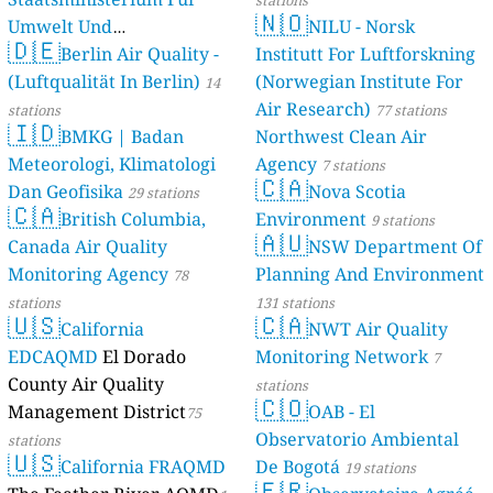
stations
🇳🇴
Umwelt Und
NILU - Norsk
🇩🇪
Berlin Air Quality -
Verbraucherschutz) - LfU
Institutt For Luftforskning
(Luftqualität In Berlin)
(Norwegian Institute For
46 stations
14
Air Research)
stations
77 stations
🇮🇩
BMKG | Badan
Northwest Clean Air
Meteorologi, Klimatologi
Agency
7 stations
🇨🇦
Dan Geofisika
Nova Scotia
29 stations
🇨🇦
British Columbia,
Environment
9 stations
🇦🇺
Canada Air Quality
NSW Department Of
Monitoring Agency
Planning And Environment
78
stations
131 stations
🇺🇸
🇨🇦
California
NWT Air Quality
EDCAQMD
El Dorado
Monitoring Network
7
County Air Quality
stations
🇨🇴
Management District
OAB - El
75
Observatorio Ambiental
stations
🇺🇸
California FRAQMD
De Bogotá
19 stations
🇫🇷