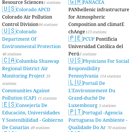
🇬🇷
Resource Sciences
PANACEA
1 stations
🇺🇸
Colorado APCD
PANhellenic infrastructure
Colorado Air Pollution
for Atmospheric
Control Division
Composition and climatE
94 stations
🇺🇸
Colorado
chAnge
123 stations
🇵🇪
Department Of
PCUP
Pontificia
Environmental Protection
Universidad Católica del
Perú
46 stations
5 stations
🇨🇦
🇺🇸
Columbia Shuswap
Physicians For Social
Regional District Air
Responsibility
Monitoring Project
Pennsylvania
35
114 stations
🇱🇺
Portail De
stations
Communities Against
L'Environnement Du
Pollution (CAP)
Grand-duché De
11 stations
🇪🇸
Consejería De
Luxembourg
5 stations
🇵🇹
Educación, Universidades
Portugal -Agencia
Y Sostenibilidad - Gobierno
Portuguesa Do Ambiente -
De Canarias
Qualidade Do Ar
49 stations
70 stations