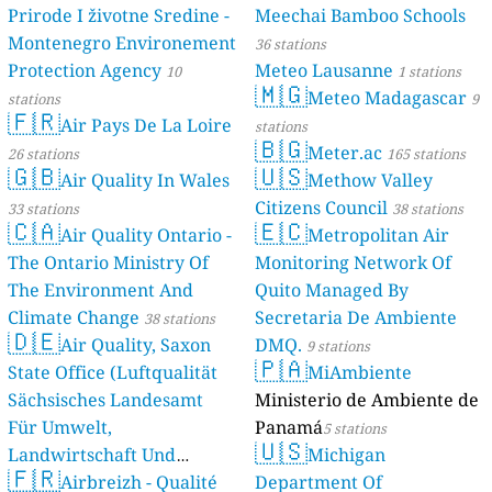
Prirode I životne Sredine -
Meechai Bamboo Schools
Montenegro Environement
36 stations
Protection Agency
Meteo Lausanne
10
1 stations
🇲🇬
Meteo Madagascar
stations
9
🇫🇷
Air Pays De La Loire
stations
🇧🇬
Meter.ac
26 stations
165 stations
🇬🇧
🇺🇸
Air Quality In Wales
Methow Valley
Citizens Council
33 stations
38 stations
🇨🇦
🇪🇨
Air Quality Ontario -
Metropolitan Air
The Ontario Ministry Of
Monitoring Network Of
The Environment And
Quito Managed By
Climate Change
Secretaria De Ambiente
38 stations
🇩🇪
Air Quality, Saxon
DMQ.
9 stations
🇵🇦
State Office (Luftqualität
MiAmbiente
Sächsisches Landesamt
Ministerio de Ambiente de
Für Umwelt,
Panamá
5 stations
🇺🇸
Landwirtschaft Und
Michigan
🇫🇷
Geologie)
Airbreizh - Qualité
Department Of
50 stations