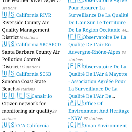
The Feather River AQMD
Observatoire Agréé
1
Pour Assurer La
stations
🇺🇸
California RIVR
Surveillance De La Qualité
Riverside County Air
De L’air Sur Le Territoire
Quality Management
De La Région Occitanie
44
🇫🇷
District
Observatoire De La
16 stations
stations
🇺🇸
California SBCAPCD
Qualité De L'air En
Santa Barbara County Air
Auvergne-Rhône-Alpes
84
Pollution Control
stations
🇫🇷
District
Observatoire De La
115 stations
🇺🇸
California SCSB
Qualité De L'Air à Mayotte
Sonoma Coast State
- Association Agréée Pour
Beach
La Surveillance De La
40 stations
🇨🇴
🇪🇸
Canair.io
Qualité De L'Air De
🇦🇺
Citizen network for
Mayotte
Office Of
4 stations
monitoring air quality
Environment And Heritage
29
- NSW
stations
97 stations
🇺🇸
🇴🇲
CCA California
Oman Environment