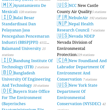
🇲🇽
🇺🇸
Ayuntamiento De
NCC
New Castle
Mexicali
County Air Quality
120 stations
5 stations
🇮🇩
🇫🇷
Balai Besar
NebuleAir
192 stations
🇳🇵
Standardisasi Dan
Nepal Health
Pelayanan Jasa
Research Council
7 stations
🇺🇸
Pencegahan Pencemaran
Nevada NDEP
Industri (BBSPJPPI)
Nevada Division of
4152
Balamand University
Environmental
stations
25
Protection
stations
229 stations
🇮🇩
🇨🇦
Bandung Institute Of
New Foundland And
Technology (ITB)
Labrador Department Of
2 stations
🇧🇩
Bangladesh
Environment And
University Of Engineering
Conservation
7 stations
🇺🇸
And Technology
New York State
10 stations
🇩🇪
Bayern State Office
Department Of
For The Environment
Environmental
(Bayerisches
Conservation (NYSDEC)
42
Staatsministerium Für