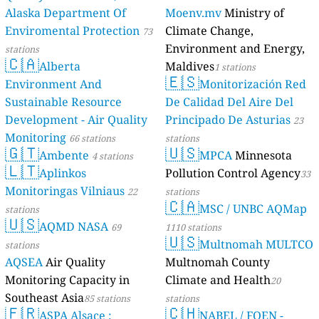
Alaska Department Of
Moenv.mv
Ministry of
Enviromental Protection
Climate Change,
73
Environment and Energy,
stations
🇨🇦
Alberta
Maldives
1 stations
🇪🇸
Environment And
Monitorización Red
Sustainable Resource
De Calidad Del Aire Del
Development - Air Quality
Principado De Asturias
23
Monitoring
66 stations
stations
🇬🇹
🇺🇸
Ambente
MPCA
Minnesota
4 stations
🇱🇹
Aplinkos
Pollution Control Agency
33
Monitoringas Vilniaus
22
stations
🇨🇦
MSC / UNBC AQMap
stations
🇺🇸
AQMD NASA
69
1110 stations
🇺🇸
Multnomah MULTCO
stations
AQSEA
Air Quality
Multnomah County
Monitoring Capacity in
Climate and Health
20
Southeast Asia
85 stations
stations
🇫🇷
🇨🇭
ASPA Alsace :
NABEL / FOEN -