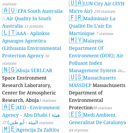
🇺🇦
LUN City Air (ЛУН
stations
🇦🇺
EPA South Australia
Місто Air)
210 stations
🇫🇷
:: Air Quality In South
Madininair La
Australia
Qualité De L’air En
11 stations
🇱🇹
AAA - Aplinkos
Martinique
7 stations
🇲🇾
Apsaugos Agentūra
Malaysia
(Lithuania Environmental
Department Of
Protection Agency
Environment (DOE); Air
16
Polluant Index
stations
🇳🇬
Abuja SERLCAR
Management System
66
🇺🇸
Space Environment
Massachusetts
stations
Research Laboratory,
MASSDEP
Massachusetts
Center for Atmospheric
Department of
Research, Abuja
Environmental
1 stations
🇦🇪
AED - Environment
Protection
98 stations
🇪🇸
Agency – Abu Dhabi ( هيئة
Medi Ambient.
البيئة - أبو ظبي)
Generalitat De Catalunya
57 stations
🇲🇪
Agencija Za Zaštitu
64 stations