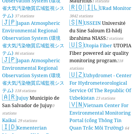
Observation System (環境
Mauritius
1 stations
🇷🇴
🇮🇱
省大気汚染物質広域監視シス
URad Monitor
テム)
37 stations
3842 stations
🇯🇵
🇸🇳
Japan Atmospheric
USSEIN
Université
Environmental Regional
du Sine Saloum El-hâdj
Observation System (環境
ibrahima NIASS
2 stations
🇺🇸
省大気汚染物質広域監視シス
Utopia Fiber
UTOPIA
テム)
Fiber powered air quality
86 stations
🇯🇵
Japan Atmospheric
monitoring program
218
Environmental Regional
stations
🇺🇿
Observation System (環境
Uzhydromet - Center
省大気汚染物質広域監視シス
For Hydrometeorological
テム)
Service Of The Republic Of
118 stations
🇦🇷
Jujuy
Municipio de
Uzbekistan
23 stations
🇻🇳
San Salvador de Jujuy
Vietnam Center For
0
Environmental Monitoring
stations
Kaikai
Portal (cổng Thông Tin
29 stations
🇮🇩
Kementerian
Quan Trắc Môi Trường)
64