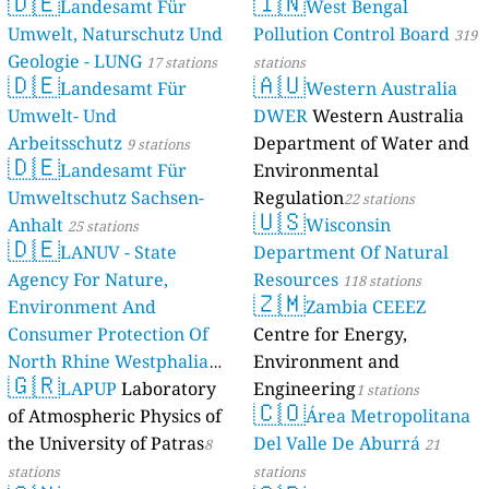
🇩🇪
🇮🇳
Landesamt Für
West Bengal
Umwelt, Naturschutz Und
Pollution Control Board
319
Geologie - LUNG
17 stations
stations
🇩🇪
🇦🇺
Landesamt Für
Western Australia
Umwelt- Und
DWER
Western Australia
Arbeitsschutz
Department of Water and
9 stations
🇩🇪
Landesamt Für
Environmental
Umweltschutz Sachsen-
Regulation
22 stations
🇺🇸
Anhalt
Wisconsin
25 stations
🇩🇪
LANUV - State
Department Of Natural
Agency For Nature,
Resources
118 stations
🇿🇲
Environment And
Zambia CEEEZ
Consumer Protection Of
Centre for Energy,
North Rhine Westphalia
Environment and
🇬🇷
(Landesamt Für Natur,
LAPUP
Laboratory
Engineering
1 stations
🇨🇴
Umwelt Und
of Atmospheric Physics of
Área Metropolitana
Verbraucherschutz NRW)
the University of Patras
Del Valle De Aburrá
8
21
61 stations
stations
stations