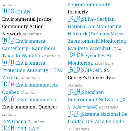
Sensor Community
stations
🇺🇸
EJCAN
formerly
🇸🇷
Environmental Justice
luftdaten.info
SEPA - Serbian
35814 stations
Community Action
National Air Monitoring
Network
Network (Državna Mreža
28 stations
🇳🇿
Environment
Za Automatski Monitoring
Canterbury - Kaunihera
Kvaliteta Vazduha)
121
🇸🇨
Taiao Ki Waitaha
Seychelles Air
10 stations
stations
🇦🇺
Environment
Monitoring
12 stations
🇬🇩
Protection Authority | EPA
SGU-GND
St.
Victoria
George’s University
40 stations
14
🇨🇦
Environnement Au
stations
🇨🇳
Québec
Shenzhen
42 stations
🇨🇦
EnvironnementQc
Environment Network (深
Environnement Québec
圳人居环境网)
4
81 stations
🇨🇱
Sistema Nacional De
stations
EPA Ghana
Calidad Del Aire En Chile
7 stations
🇨🇭
EPFL-LAPI
135 stations