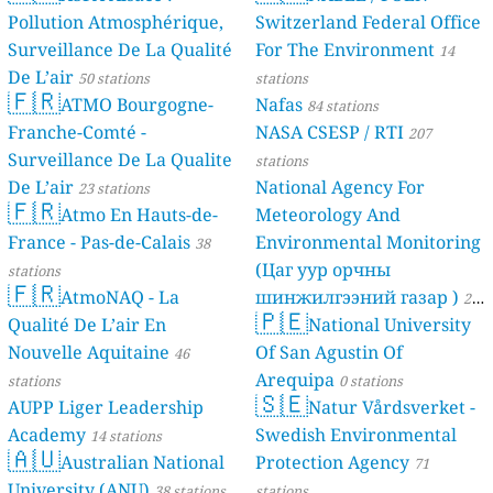
Pollution Atmosphérique,
Switzerland Federal Office
Surveillance De La Qualité
For The Environment
14
De L’air
50 stations
stations
🇫🇷
ATMO Bourgogne-
Nafas
84 stations
Franche-Comté -
NASA CSESP / RTI
207
Surveillance De La Qualite
stations
De L’air
National Agency For
23 stations
🇫🇷
Atmo En Hauts-de-
Meteorology And
France - Pas-de-Calais
Environmental Monitoring
38
(Цаг уур орчны
stations
🇫🇷
AtmoNAQ - La
шинжилгээний газар )
21
🇵🇪
Qualité De L’air En
National University
stations
Nouvelle Aquitaine
Of San Agustin Of
46
Arequipa
stations
0 stations
🇸🇪
AUPP Liger Leadership
Natur Vårdsverket -
Academy
Swedish Environmental
14 stations
🇦🇺
Australian National
Protection Agency
71
University (ANU)
38 stations
stations