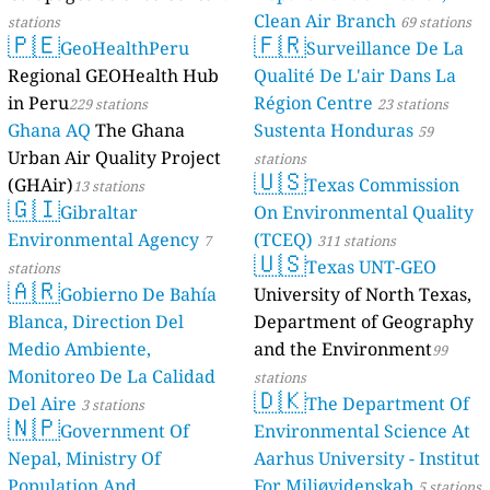
Clean Air Branch
stations
69 stations
🇵🇪
🇫🇷
GeoHealthPeru
Surveillance De La
Regional GEOHealth Hub
Qualité De L'air Dans La
in Peru
Région Centre
229 stations
23 stations
Ghana AQ
The Ghana
Sustenta Honduras
59
Urban Air Quality Project
stations
🇺🇸
(GHAir)
Texas Commission
13 stations
🇬🇮
Gibraltar
On Environmental Quality
Environmental Agency
(TCEQ)
7
311 stations
🇺🇸
Texas UNT-GEO
stations
🇦🇷
Gobierno De Bahía
University of North Texas,
Blanca, Direction Del
Department of Geography
Medio Ambiente,
and the Environment
99
Monitoreo De La Calidad
stations
🇩🇰
Del Aire
The Department Of
3 stations
🇳🇵
Government Of
Environmental Science At
Nepal, Ministry Of
Aarhus University - Institut
Population And
For Miljøvidenskab
5 stations