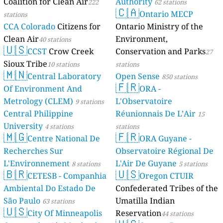
Coalition for Clean Air
Authority
222
62 stations
🇨🇦
Ontario MECP
stations
CCA Colorado
Citizens for
Ontario Ministry of the
Clean Air
Environment,
40 stations
🇺🇸
CCST
Crow Creek
Conservation and Parks
27
Sioux Tribe
10 stations
stations
🇲🇳
Central Laboratory
Open Sense
850 stations
🇫🇷
Of Environment And
ORA -
Metrology (CLEM)
L'Observatoire
9 stations
Central Philippine
Réunionnais De L’Air
15
University
4 stations
stations
🇲🇬
🇫🇷
Centre National De
ORA Guyane -
Recherches Sur
Observatoire Régional De
L'Environnement
L'Air De Guyane
8 stations
5 stations
🇧🇷
🇺🇸
CETESB - Companhia
Oregon CTUIR
Ambiental Do Estado De
Confederated Tribes of the
São Paulo
Umatilla Indian
63 stations
🇺🇸
City Of Minneapolis
Reservation
44 stations