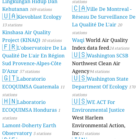
Lingkungan Hidup Dan
stations
🇨🇦
Kehutanan
Ville De Montreal -
169 stations
🇺🇦
Kievoblast Ecology
Réseau De Surveillance De
La Qualité De L'air
13 stations
20
Kinshasa Air Quality
stations
Project (KINAQ)
Waqi
World Air Quality
10 stations
🇫🇷
L'observatoire De La
Index data feed
24 stations
🇺🇸
Qualité De L'air En Région
Washington SCSB
Sud Provence-Alpes-Côte
Northwest Clean Air
D'Azur
Agency
57 stations
94 stations
🇬🇹
🇺🇸
Laboratorio
Washington State
ECOQUIMSA Guatemala
Department Of Ecology
11
170
stations
stations
🇭🇳
🇺🇸
Laboratorio
WE ACT For
ECOQUIMSA Honduras
Environmental Justice
1
West Harlem
stations
Lamont-Doherty Earth
Environmental Action,
Observatory
Inc
5 stations
11 stations