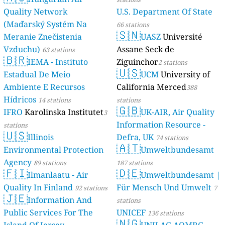
Quality Network
U.S. Department Of State
(Maďarský Systém Na
66 stations
🇸🇳
Meranie Znečistenia
UASZ
Université
Vzduchu)
Assane Seck de
63 stations
🇧🇷
IEMA - Instituto
Ziguinchor
2 stations
🇺🇸
Estadual De Meio
UCM
University of
Ambiente E Recursos
California Merced
388
Hídricos
14 stations
stations
🇬🇧
IFRO
Karolinska Institutet
UK-AIR, Air Quality
3
Information Resource -
stations
🇺🇸
Illinois
Defra, UK
74 stations
🇦🇹
Environmental Protection
Umweltbundesamt
Agency
89 stations
187 stations
🇫🇮
🇩🇪
Ilmanlaatu - Air
Umweltbundesamt |
Quality In Finland
Für Mensch Und Umwelt
92 stations
7
🇯🇪
Information And
stations
Public Services For The
UNICEF
136 stations
🇳🇬