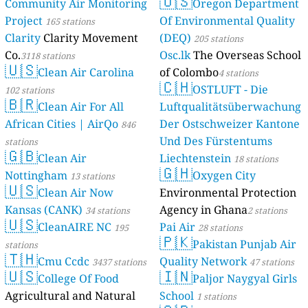
🇺🇸
Community Air Monitoring
Oregon Department
Project
Of Environmental Quality
165 stations
Clarity
Clarity Movement
(DEQ)
205 stations
Co.
Osc.lk
The Overseas School
3118 stations
🇺🇸
Clean Air Carolina
of Colombo
4 stations
🇨🇭
OSTLUFT - Die
102 stations
🇧🇷
Clean Air For All
Luftqualitätsüberwachung
African Cities | AirQo
Der Ostschweizer Kantone
846
Und Des Fürstentums
stations
🇬🇧
Clean Air
Liechtenstein
18 stations
🇬🇭
Nottingham
Oxygen City
13 stations
🇺🇸
Clean Air Now
Environmental Protection
Kansas (CANK)
Agency in Ghana
34 stations
2 stations
🇺🇸
CleanAIRE NC
Pai Air
195
28 stations
🇵🇰
Pakistan Punjab Air
stations
🇹🇭
Cmu Ccdc
Quality Network
3437 stations
47 stations
🇺🇸
🇮🇳
College Of Food
Paljor Naygyal Girls
Agricultural and Natural
School
1 stations