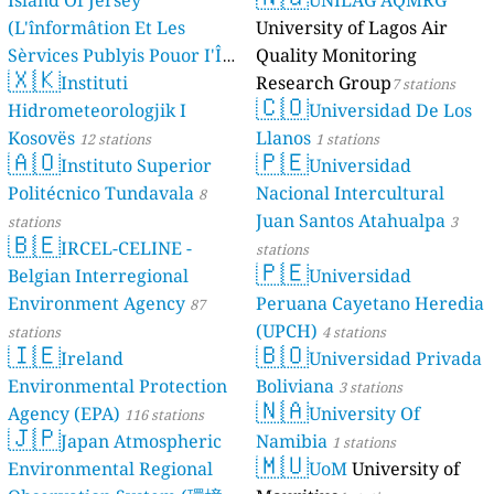
Island Of Jersey
UNILAG AQMRG
(L'înformâtion Et Les
University of Lagos Air
Sèrvices Publyis Pouor I'Île
Quality Monitoring
🇽🇰
Dé Jèrri)
Instituti
Research Group
2 stations
7 stations
🇨🇴
Hidrometeorologjik I
Universidad De Los
Kosovës
Llanos
12 stations
1 stations
🇦🇴
🇵🇪
Instituto Superior
Universidad
Politécnico Tundavala
Nacional Intercultural
8
Juan Santos Atahualpa
stations
3
🇧🇪
IRCEL-CELINE -
stations
🇵🇪
Belgian Interregional
Universidad
Environment Agency
Peruana Cayetano Heredia
87
(UPCH)
stations
4 stations
🇮🇪
🇧🇴
Ireland
Universidad Privada
Environmental Protection
Boliviana
3 stations
🇳🇦
Agency (EPA)
University Of
116 stations
🇯🇵
Japan Atmospheric
Namibia
1 stations
🇲🇺
Environmental Regional
UoM
University of