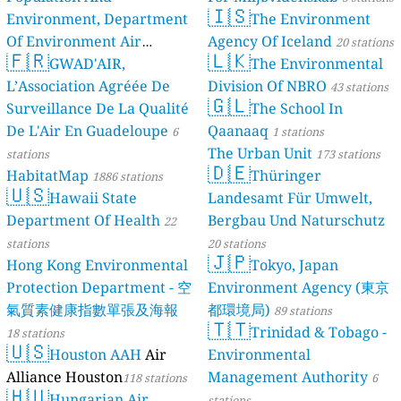
🇮🇸
Environment, Department
The Environment
Of Environment Air
Agency Of Iceland
20 stations
🇫🇷
🇱🇰
Quality Monitoring
GWAD'AIR,
The Environmental
30
L’Association Agréée De
Division Of NBRO
stations
43 stations
🇬🇱
Surveillance De La Qualité
The School In
De L'Air En Guadeloupe
Qaanaaq
6
1 stations
The Urban Unit
stations
173 stations
🇩🇪
HabitatMap
Thüringer
1886 stations
🇺🇸
Hawaii State
Landesamt Für Umwelt,
Department Of Health
Bergbau Und Naturschutz
22
stations
20 stations
🇯🇵
Hong Kong Environmental
Tokyo, Japan
Protection Department - 空
Environment Agency (東京
氣質素健康指數單張及海報
都環境局)
89 stations
🇹🇹
Trinidad & Tobago -
18 stations
🇺🇸
Houston AAH
Air
Environmental
Alliance Houston
Management Authority
118 stations
6
🇭🇺
Hungarian Air
stations