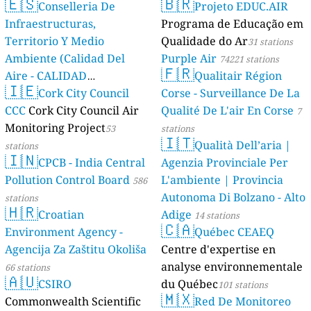
🇪🇸
🇧🇷
Conselleria De
Projeto EDUC.AIR
Infraestructuras,
Programa de Educação em
Territorio Y Medio
Qualidade do Ar
31 stations
Ambiente (Calidad Del
Purple Air
74221 stations
🇫🇷
Aire - CALIDAD
Qualitair Région
🇮🇪
AMBIENTAL)
Cork City Council
Corse - Surveillance De La
23 stations
CCC
Cork City Council Air
Qualité De L'air En Corse
7
Monitoring Project
53
stations
🇮🇹
Qualità Dell’aria |
stations
🇮🇳
CPCB - India Central
Agenzia Provinciale Per
Pollution Control Board
L'ambiente | Provincia
586
Autonoma Di Bolzano - Alto
stations
🇭🇷
Croatian
Adige
14 stations
🇨🇦
Environment Agency -
Québec CEAEQ
Agencija Za Zaštitu Okoliša
Centre d'expertise en
analyse environnementale
66 stations
🇦🇺
CSIRO
du Québec
101 stations
🇲🇽
Commonwealth Scientific
Red De Monitoreo