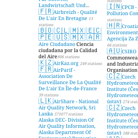
stations
🇮🇳
Landwirtschaft Und
CPCB -
🇫🇷
Geologie)
Airbreizh - Qualité
50 stations
Pollution Co
De L'air En Bretagne
13
stations
🇭🇷
stations
Croati
🇧🇴
🇨🇱
🇲🇽
🇪🇨
Environment
🇵🇪
🇺🇸
🇲🇽
🇦🇷
Agencija Za Z
Aire Ciudadano
Ciencia
66 stations
🇦🇺
ciudadana por la Calidad
CSIRO
del Aire
806 stations
Commonwealt
🇰🇿
AirKaz.org
and Industri
249 stations
🇫🇷
AirParif -
Organisation
🇨🇿
Association De
Czech
Surveillance De La Qualité
Hydrometeor
De L'air En Île-de-France
Institute (Če
Hydrometeor
39 stations
🇱🇰
AirShare - National
ústav)
274 stat
🇨🇿
Air Quality Network, Sri
Czech
Lanka
Hydrometeor
571077 stations
Alaska DEC- Division Of
Institute (Če
Air Quality Information,
Hydrometeor
Alaska Department Of
ústav)
188 stat