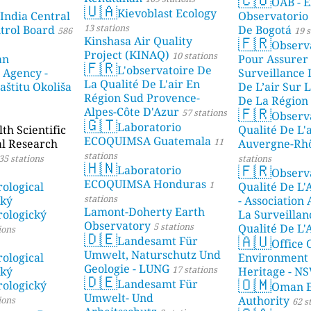
OAB - E
🇺🇦
Kievoblast Ecology
 India Central
Observatorio
13 stations
ntrol Board
De Bogotá
586
19 s
🇫🇷
Kinshasa Air Quality
Observ
Project (KINAQ)
10 stations
an
Pour Assurer
🇫🇷
L'observatoire De
 Agency -
Surveillance 
La Qualité De L'air En
aštitu Okoliša
De L’air Sur L
Région Sud Provence-
De La Région 
🇫🇷
Alpes-Côte D'Azur
57 stations
Observ
stations
🇬🇹
Laboratorio
h Scientific
Qualité De L'
ECOQUIMSA Guatemala
11
al Research
Auvergne-Rh
stations
35 stations
stations
🇭🇳
🇫🇷
Laboratorio
Observ
ECOQUIMSA Honduras
1
ological
Qualité De L'
stations
ský
- Association
Lamont-Doherty Earth
ologický
La Surveillan
Observatory
5 stations
Qualité De L'
ions
🇩🇪
🇦🇺
Landesamt Für
Mayotte
Office 
4 stat
Umwelt, Naturschutz Und
ological
Environment
Geologie - LUNG
17 stations
ský
Heritage - N
🇩🇪
🇴🇲
Landesamt Für
ologický
Oman E
Umwelt- Und
Authority
ions
62 s