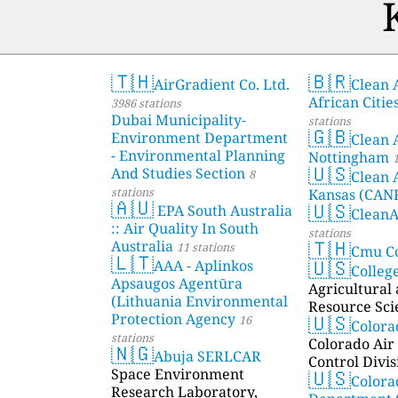
🇹🇭
🇧🇷
AirGradient Co. Ltd.
Clean A
African Citie
3986 stations
Dubai Municipality-
stations
🇬🇧
Environment Department
Clean 
- Environmental Planning
Nottingham
1
🇺🇸
And Studies Section
8
Clean 
stations
Kansas (CAN
🇦🇺
🇺🇸
EPA South Australia
Clean
:: Air Quality In South
stations
🇹🇭
Australia
11 stations
Cmu C
🇱🇹
🇺🇸
AAA - Aplinkos
Colleg
Apsaugos Agentūra
Agricultural
(Lithuania Environmental
Resource Sci
🇺🇸
Protection Agency
16
Color
stations
Colorado Air 
🇳🇬
Abuja SERLCAR
Control Divis
🇺🇸
Space Environment
Colora
Research Laboratory,