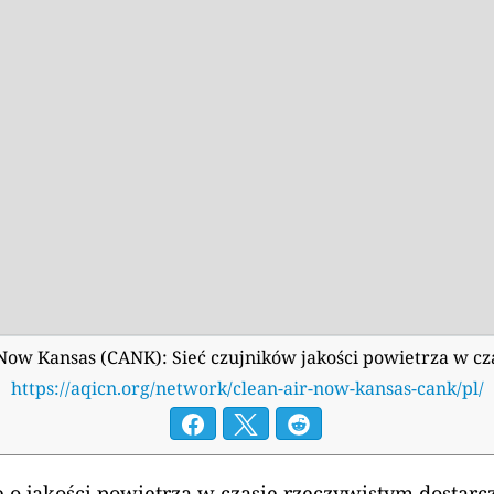
 Now Kansas (CANK): Sieć czujników jakości powietrza w c
https://aqicn.org/network/clean-air-now-kansas-cank/pl/
 o jakości powietrza w czasie rzeczywistym dostarc