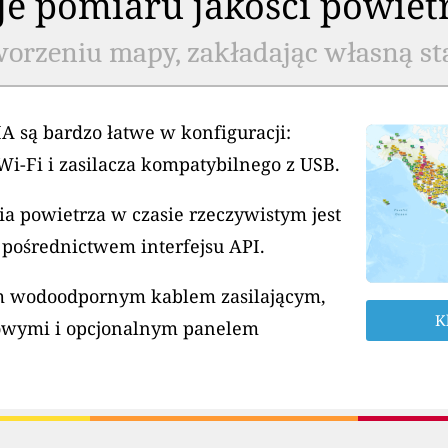
cje pomiaru jakości powiet
worzeniu mapy, zakładając własną st
A są bardzo łatwe w konfiguracji:
Wi-Fi i zasilacza kompatybilnego z USB.
a powietrza w czasie rzeczywistym jest
 pośrednictwem interfejsu API.
ym wodoodpornym kablem zasilającym,
K
owymi i opcjonalnym panelem