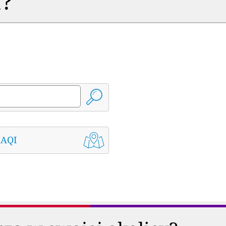
a?
 AQI