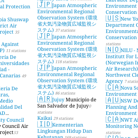
Of
🇯🇵
Japan Atmospheric
Environment
l Protection
Environmental Regional
Conservation
🇺🇸
Observation System (環境
New Yo
bia Shuswap
省大気汚染物質広域監視シ
Department 
rict Air
ステム)
37 stations
Environment
roject
35
🇯🇵
Japan Atmospheric
Conservation
Environmental Regional
 Against
stations
🇳🇴
Observation System (環境
P)
NILU - 
11 stations
省大気汚染物質広域監視シ
Institutt For 
ería De
ステム)
118 stations
(Norwegian In
niversidades
🇯🇵
Japan Atmospheric
Air Research)
dad -
Environmental Regional
Northwest Cl
Canarias
49
Observation System (環境
Agency
7 stati
🇨🇦
省大気汚染物質広域監視シ
Nova Sc
leria De
ステム)
86 stations
Environment
ras,
🇦🇷
🇦🇺
Jujuy
Municipio de
 Medio
NSW De
San Salvador de Jujuy
0
lidad Del
Planning And
stations
DAD
Environment
🇨🇦
Kaikai
29 stations
ity Council
NWT Ai
23 stations
🇮🇩
Kementerian
y Council Air
Monitoring N
Lingkungan Hidup Dan
roject
53
stations
🇨🇴
Kehutanan
169 stations