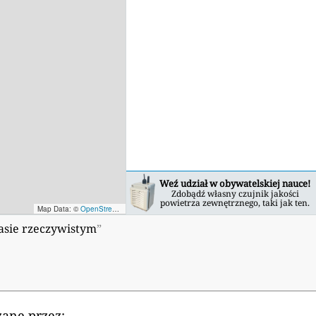
Weź udział w obywatelskiej nauce!
Zdobądź własny czujnik jakości
powietrza zewnętrznego, taki jak ten.
Map Data: ©
OpenStreetMap contributors
; Map render ©
Tracestrack
zasie rzeczywistym
”
zane przez: