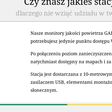
Czy znasz jakieś sta
dlaczego nie wziąć udziału w t
Nasze monitory jakości powietrza GAI
potrzebujesz jedynie punktu dostępu 
Po połączeniu poziom zanieczyszczeni
natychmiast dostępny na mapach i za
Stacja jest dostarczana z 10-metrow
zasilaczem USB, elementami montaż
słonecznym.