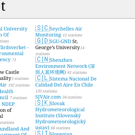
t
🇸🇨
l University
Seychelles Air
stations
n Of
Monitoring
12 stations
🇬🇩
SGU-GND
St.
tions
årdsverket -
George’s University
14
ronmental
stations
🇨🇳
gency
Shenzhen
71
Environment Network (深
w Castle
圳人居环境网)
81 stations
🇨🇱
ality
Sistema Nacional De
5 stations
Air
Calidad Del Aire En Chile
192 stations
Health
135 stations
SJVAir.com
ncil
34 stations
7 stations
🇸🇰
Slovak
a NDEP
Hydrometeorological
on of
Institute (Slovenský
al
Hydrometeorologický
stations
ústav)
66 stations
undland And
🇸🇮
Slovenian
partment Of