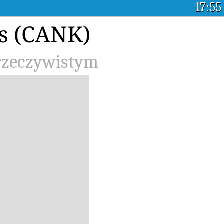
17:55
as (CANK)
 rzeczywistym