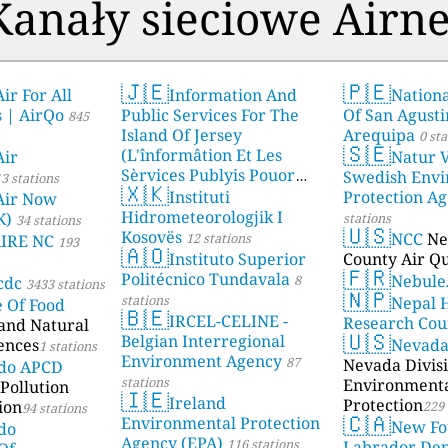
Kanały sieciowe Airne
🇯🇪
🇵🇪
ir For All
Information And
Nationa
s | AirQo
Public Services For The
Of San Agusti
845
Island Of Jersey
Arequipa
0 sta
🇸🇪
(L'înformâtion Et Les
Air
Natur V
Sèrvices Publyis Pouor
Swedish Envi
3 stations
🇽🇰
I'Île Dé Jèrri)
Instituti
Protection A
2 stations
Air Now
Hidrometeorologjik I
K)
stations
34 stations
🇺🇸
Kosovës
NCC
Ne
12 stations
AIRE NC
193
🇦🇴
Instituto Superior
County Air Qu
🇫🇷
Politécnico Tundavala
Nebule
8
cdc
3433 stations
🇳🇵
stations
Nepal 
e Of Food
🇧🇪
IRCEL-CELINE -
Research Cou
 and Natural
🇺🇸
Belgian Interregional
ences
Nevad
1 stations
Environment Agency
87
Nevada Divisi
ado APCD
stations
Environment
Pollution
🇮🇪
Ireland
Protection
ion
229 
94 stations
🇨🇦
Environmental Protection
New Fo
do
Agency (EPA)
116 stations
Labrador De