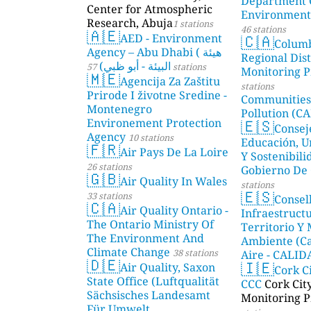
Department 
Center for Atmospheric
Environmenta
Research, Abuja
1 stations
46 stations
🇦🇪
🇨🇦
AED - Environment
Colum
Agency – Abu Dhabi ( هيئة
Regional Dist
البيئة - أبو ظبي)
57 stations
Monitoring P
🇲🇪
Agencija Za Zaštitu
stations
Prirode I životne Sredine -
Communities
Montenegro
Pollution (CA
🇪🇸
Environement Protection
Consej
Agency
10 stations
Educación, U
🇫🇷
Air Pays De La Loire
Y Sostenibili
26 stations
Gobierno De 
🇬🇧
Air Quality In Wales
stations
🇪🇸
33 stations
Consel
🇨🇦
Air Quality Ontario -
Infraestructu
The Ontario Ministry Of
Territorio Y
The Environment And
Ambiente (Ca
Climate Change
38 stations
Aire - CALI
🇩🇪
🇮🇪
Air Quality, Saxon
AMBIENTAL)
Cork C
State Office (Luftqualität
CCC
Cork Cit
Sächsisches Landesamt
Monitoring P
Für Umwelt,