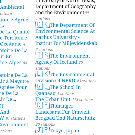
University of North Texas,
l
Department of Geography
 Ambiental
and the Environment
99
tations
stations
atoire Agréé
🇩🇰
The Department Of
 La
Environmental Science At
De La Qualité
Aarhus University -
e Territoire
Institut For Miljøvidenskab
Occitanie
44
5 stations
atoire De La
🇮🇸
The Environment
air En
Agency Of Iceland
ône-Alpes
20
84
stations
🇱🇰
The Environmental
atoire De La
Division Of NBRO
Air à Mayotte
43 stations
🇬🇱
 Agréée Pour
The School In
ce De La
Qaanaaq
1 stations
Air De
The Urban Unit
173 stations
🇩🇪
Of
Thüringer
ions
 And
Landesamt Für Umwelt,
SW
Bergbau Und Naturschutz
97 stations
nvironment
20 stations
🇯🇵
Tokyo, Japan
tations