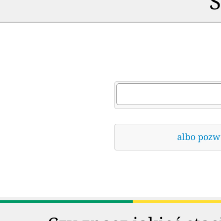
S
albo pozwó