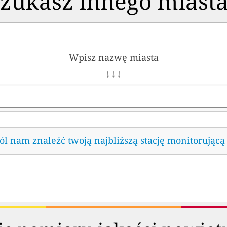
zukasz innego miast
Wpisz nazwę miasta
↓ ↓ ↓
l nam znaleźć twoją najbliższą stację monitorującą