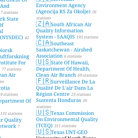
Environment Agency
 And
(Agencija RS Za Okolje)
26
7 stations
stations
rk State
🇿🇦
South African Air
Of
Quality Information
al
System - SAAQIS
 (NYSDEC)
193 stations
42
🇨🇦
Southeast
Saskatchewan - Airshed
Norsk
Association
Luftforskning
6 stations
🇺🇸
stitute For
State Of Hawaii,
Department Of Health,
77 stations
ean Air
Clean Air Branch
69 stations
🇫🇷
Surveillance De La
ons
otia
Qualité De L'air Dans La
Région Centre
9 stations
23 stations
Sustenta Honduras
partment Of
59
stations
🇺🇸
Texas Commission
131 stations
On Environmental Quality
r Quality
(TCEQ)
etwork
311 stations
7
🇺🇸
Texas UNT-GEO