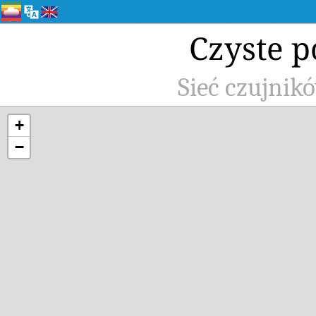
Czyste p
Sieć czujnik
+
−