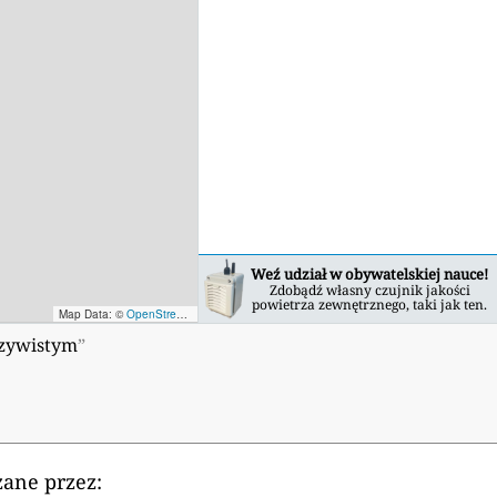
Weź udział w obywatelskiej nauce!
Zdobądź własny czujnik jakości
powietrza zewnętrznego, taki jak ten.
Map Data: ©
OpenStreetMap contributors
; Map render ©
Tracestrack
czywistym
”
zane przez: