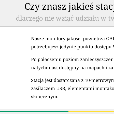
Czy znasz jakieś sta
dlaczego nie wziąć udziału w t
Nasze monitory jakości powietrza GAI
potrzebujesz jedynie punktu dostępu 
Po połączeniu poziom zanieczyszczeni
natychmiast dostępny na mapach i za
Stacja jest dostarczana z 10-metrow
zasilaczem USB, elementami montaż
słonecznym.