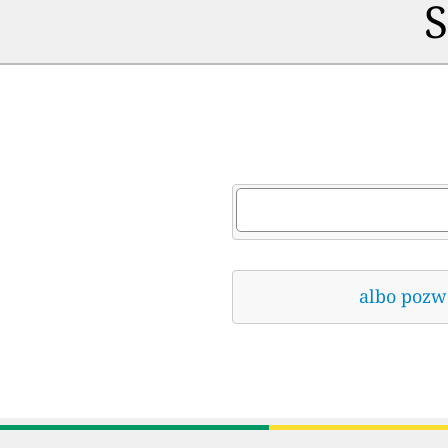
S
albo pozwó