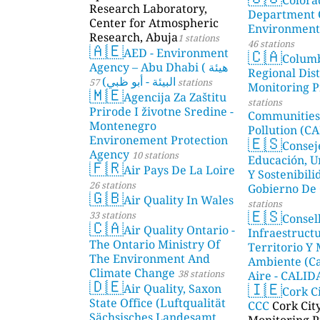
Research Laboratory,
Department 
Center for Atmospheric
Environmenta
Research, Abuja
1 stations
46 stations
🇦🇪
🇨🇦
AED - Environment
Colum
Agency – Abu Dhabi ( هيئة
Regional Dist
البيئة - أبو ظبي)
57 stations
Monitoring P
🇲🇪
Agencija Za Zaštitu
stations
Prirode I životne Sredine -
Communities
Montenegro
Pollution (CA
🇪🇸
Environement Protection
Consej
Agency
10 stations
Educación, U
🇫🇷
Air Pays De La Loire
Y Sostenibili
26 stations
Gobierno De 
🇬🇧
Air Quality In Wales
stations
🇪🇸
33 stations
Consel
🇨🇦
Air Quality Ontario -
Infraestructu
The Ontario Ministry Of
Territorio Y
The Environment And
Ambiente (Ca
Climate Change
38 stations
Aire - CALI
🇩🇪
🇮🇪
Air Quality, Saxon
AMBIENTAL)
Cork C
State Office (Luftqualität
CCC
Cork Cit
Sächsisches Landesamt
Monitoring P