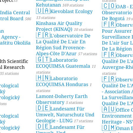
53
stations
🇨🇴
Kehutanan
169 stations
OAB - E
🇺🇦
Kievoblast Ecology
 India Central
Observatorio
13 stations
ntrol Board
De Bogotá
586
19 s
🇫🇷
Kinshasa Air Quality
Observ
Project (KINAQ)
10 stations
an
Pour Assurer
🇫🇷
L'observatoire De
 Agency -
Surveillance 
La Qualité De L'air En
aštitu Okoliša
De L’air Sur L
Région Sud Provence-
De La Région 
🇫🇷
Alpes-Côte D'Azur
57 stations
Observ
stations
🇬🇹
Laboratorio
h Scientific
Qualité De L'
ECOQUIMSA Guatemala
11
al Research
Auvergne-Rh
stations
35 stations
stations
🇭🇳
🇫🇷
Laboratorio
Observ
ECOQUIMSA Honduras
1
ological
Qualité De L'
stations
ský
- Association
Lamont-Doherty Earth
ologický
La Surveillan
Observatory
5 stations
Qualité De L'
ions
🇩🇪
🇦🇺
Landesamt Für
Mayotte
Office 
4 stat
Umwelt, Naturschutz Und
ological
Environment
Geologie - LUNG
17 stations
ský
Heritage - N
🇩🇪
🇴🇲
Landesamt Für
ologický
Oman E
Umwelt- Und