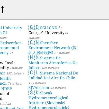
t
🇬🇩
l University
SGU-GND
St.
n Of
George’s University
14
tions
stations
🇨🇳
årdsverket -
Shenzhen
ronmental
Environment Network (深
gency
圳人居环境网)
71
81 stations
🇲🇽
Sistema De
w Castle
Monitoreo Atmosferico De
ality
Jalisco
5 stations
180 stations
🇨🇱
Air
Sistema Nacional De
192 stations
Calidad Del Aire En Chile
Health
ncil
135 stations
7 stations
SJVAir.com
34 stations
a NDEP
🇸🇰
Slovak
on of
Hydrometeorological
al
Institute (Slovenský
stations
Hydrometeorologický
undland And