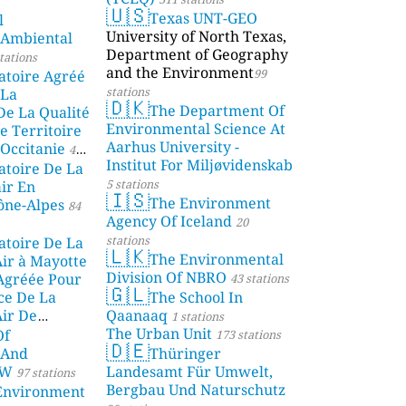
🇺🇸
Texas UNT-GEO
l
University of North Texas,
 Ambiental
Department of Geography
tations
and the Environment
99
atoire Agréé
stations
 La
🇩🇰
The Department Of
De La Qualité
Environmental Science At
e Territoire
Aarhus University -
Occitanie
44
Institut For Miljøvidenskab
atoire De La
5 stations
air En
🇮🇸
The Environment
ône-Alpes
84
Agency Of Iceland
20
stations
atoire De La
🇱🇰
The Environmental
Air à Mayotte
Division Of NBRO
 Agréée Pour
43 stations
🇬🇱
ce De La
The School In
Air De
Qaanaaq
1 stations
The Urban Unit
Of
ions
173 stations
🇩🇪
 And
Thüringer
SW
Landesamt Für Umwelt,
97 stations
Bergbau Und Naturschutz
nvironment