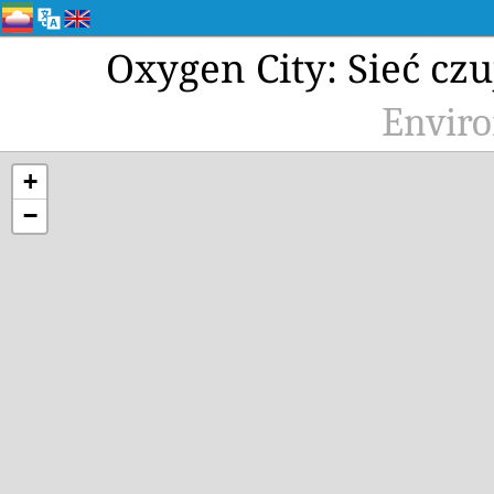
Oxygen City: Sieć cz
Enviro
+
−