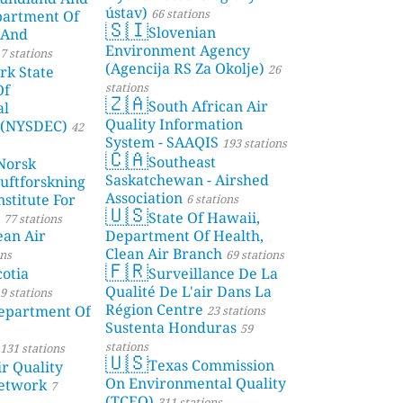
ústav)
66 stations
partment Of
🇸🇮
Slovenian
 And
Environment Agency
7 stations
(Agencija RS Za Okolje)
26
rk State
stations
Of
🇿🇦
South African Air
al
Quality Information
 (NYSDEC)
42
System - SAAQIS
193 stations
🇨🇦
Southeast
Norsk
Saskatchewan - Airshed
Luftforskning
Association
stitute For
6 stations
🇺🇸
State Of Hawaii,
77 stations
ean Air
Department Of Health,
Clean Air Branch
ons
69 stations
🇫🇷
otia
Surveillance De La
Qualité De L'air Dans La
9 stations
Région Centre
partment Of
23 stations
Sustenta Honduras
59
stations
131 stations
🇺🇸
Texas Commission
r Quality
On Environmental Quality
etwork
7
(TCEQ)
311 stations