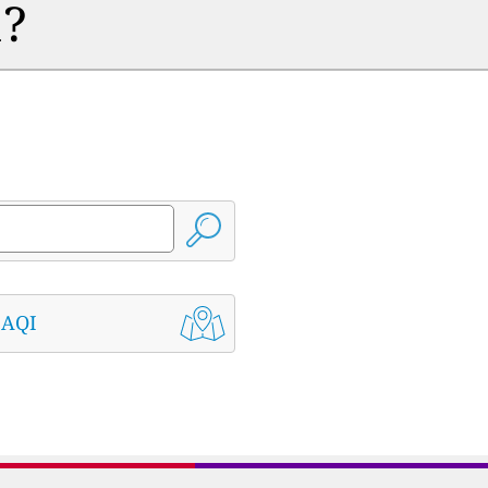
a?
 AQI