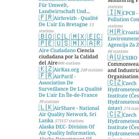
Für Umwelt,
stations
🇮🇳
Landwirtschaft Und
CPCB -
🇫🇷
Geologie)
Airbreizh - Qualité
50 stations
Pollution Co
De L'air En Bretagne
13
stations
🇭🇷
stations
Croati
🇧🇴
🇨🇱
🇲🇽
🇪🇨
Environment
🇵🇪
🇺🇸
🇲🇽
🇦🇷
Agencija Za Z
Aire Ciudadano
Ciencia
66 stations
🇦🇺
ciudadana por la Calidad
CSIRO
del Aire
806 stations
Commonwealt
🇰🇿
AirKaz.org
and Industri
249 stations
🇫🇷
AirParif -
Organisation
🇨🇿
Association De
Czech
Surveillance De La Qualité
Hydrometeor
De L'air En Île-de-France
Institute (Če
Hydrometeor
39 stations
🇱🇰
AirShare - National
ústav)
274 stat
🇨🇿
Air Quality Network, Sri
Czech
Lanka
Hydrometeor
573157 stations
Alaska DEC- Division Of
Institute (Če
Air Quality Information,
Hydrometeor
Alaska Department Of