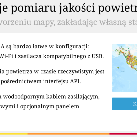
cje pomiaru jakości powiet
worzeniu mapy, zakładając własną st
A są bardzo łatwe w konfiguracji:
Wi-Fi i zasilacza kompatybilnego z USB.
a powietrza w czasie rzeczywistym jest
 pośrednictwem interfejsu API.
ym wodoodpornym kablem zasilającym,
K
owymi i opcjonalnym panelem