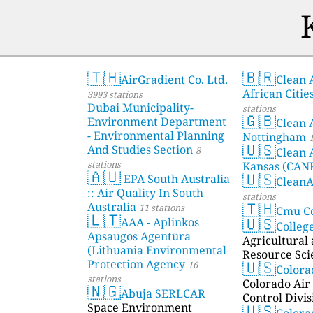
🇹🇭
🇧🇷
AirGradient Co. Ltd.
Clean A
African Citie
3993 stations
Dubai Municipality-
stations
🇬🇧
Environment Department
Clean 
- Environmental Planning
Nottingham
1
🇺🇸
And Studies Section
8
Clean 
stations
Kansas (CAN
🇦🇺
🇺🇸
EPA South Australia
Clean
:: Air Quality In South
stations
🇹🇭
Australia
11 stations
Cmu C
🇱🇹
🇺🇸
AAA - Aplinkos
Colleg
Apsaugos Agentūra
Agricultural
(Lithuania Environmental
Resource Sci
🇺🇸
Protection Agency
16
Color
stations
Colorado Air 
🇳🇬
Abuja SERLCAR
Control Divis
🇺🇸
Space Environment
Colora