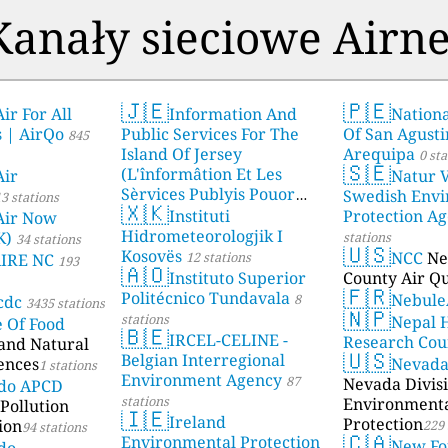
Kanały sieciowe Airne
🇯🇪
🇵🇪
ir For All
Information And
Nationa
s | AirQo
Public Services For The
Of San Agusti
845
Island Of Jersey
Arequipa
0 sta
🇸🇪
(L'înformâtion Et Les
Air
Natur V
Sèrvices Publyis Pouor
Swedish Envi
3 stations
🇽🇰
I'Île Dé Jèrri)
Instituti
Protection A
2 stations
Air Now
Hidrometeorologjik I
K)
stations
34 stations
🇺🇸
Kosovës
NCC
Ne
12 stations
AIRE NC
193
🇦🇴
Instituto Superior
County Air Qu
🇫🇷
Politécnico Tundavala
Nebule
8
cdc
3435 stations
🇳🇵
stations
Nepal 
e Of Food
🇧🇪
IRCEL-CELINE -
Research Cou
 and Natural
🇺🇸
Belgian Interregional
ences
Nevad
1 stations
Environment Agency
87
Nevada Divisi
ado APCD
stations
Environment
Pollution
🇮🇪
Ireland
Protection
ion
229 
94 stations
🇨🇦
Environmental Protection
New Fo
do