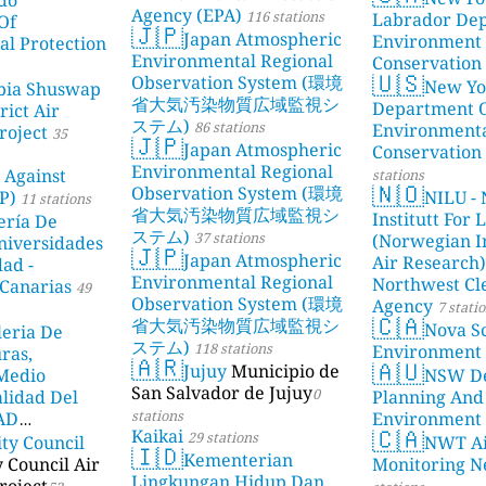
Agency (EPA)
116 stations
Labrador De
Of
🇯🇵
Japan Atmospheric
Environment
l Protection
Environmental Regional
Conservation
🇺🇸
Observation System (環境
New Yo
bia Shuswap
省大気汚染物質広域監視シ
Department 
rict Air
ステム)
86 stations
Environment
roject
35
🇯🇵
Japan Atmospheric
Conservation
Environmental Regional
 Against
stations
🇳🇴
Observation System (環境
P)
NILU - 
11 stations
省大気汚染物質広域監視シ
Institutt For 
ería De
ステム)
37 stations
(Norwegian In
niversidades
🇯🇵
Japan Atmospheric
Air Research)
dad -
Environmental Regional
Northwest Cl
Canarias
49
Observation System (環境
Agency
7 stati
🇨🇦
省大気汚染物質広域監視シ
Nova Sc
leria De
ステム)
118 stations
Environment
ras,
🇦🇷
🇦🇺
Jujuy
Municipio de
 Medio
NSW De
San Salvador de Jujuy
0
lidad Del
Planning And
stations
DAD
Environment
🇨🇦
Kaikai
29 stations
ity Council
NWT Ai
23 stations
🇮🇩
Kementerian
y Council Air
Monitoring N
Lingkungan Hidup Dan
roject