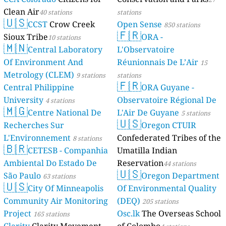
Clean Air
40 stations
stations
🇺🇸
CCST
Crow Creek
Open Sense
850 stations
🇫🇷
Sioux Tribe
ORA -
10 stations
🇲🇳
Central Laboratory
L'Observatoire
Of Environment And
Réunionnais De L’Air
15
Metrology (CLEM)
9 stations
stations
🇫🇷
Central Philippine
ORA Guyane -
University
Observatoire Régional De
4 stations
🇲🇬
Centre National De
L'Air De Guyane
5 stations
🇺🇸
Recherches Sur
Oregon CTUIR
L'Environnement
Confederated Tribes of the
8 stations
🇧🇷
CETESB - Companhia
Umatilla Indian
Ambiental Do Estado De
Reservation
44 stations
🇺🇸
São Paulo
Oregon Department
63 stations
🇺🇸
City Of Minneapolis
Of Environmental Quality
Community Air Monitoring
(DEQ)
205 stations
Project
Osc.lk
The Overseas School
165 stations