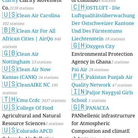
Clarity
Clarity Movement
of Colombo
4 stations
🇨🇭
Co.
OSTLUFT - Die
3118 stations
🇺🇸
Clean Air Carolina
Luftqualitätsüberwachung
Der Ostschweizer Kantone
102 stations
🇧🇷
Clean Air For All
Und Des Fürstentums
African Cities | AirQo
Liechtenstein
846
18 stations
🇬🇭
Oxygen City
stations
🇬🇧
Clean Air
Environmental Protection
Nottingham
Agency in Ghana
13 stations
2 stations
🇺🇸
Clean Air Now
Pai Air
28 stations
🇵🇰
Kansas (CANK)
Pakistan Punjab Air
34 stations
🇺🇸
CleanAIRE NC
Quality Network
195
47 stations
🇮🇳
Paljor Naygyal Girls
stations
🇹🇭
Cmu Ccdc
School
3437 stations
1 stations
🇺🇸
🇬🇷
College Of Food
PANACEA
Agricultural and Natural
PANhellenic infrastructure
Resource Sciences
for Atmospheric
1 stations
🇺🇸
Colorado APCD
Composition and climatE