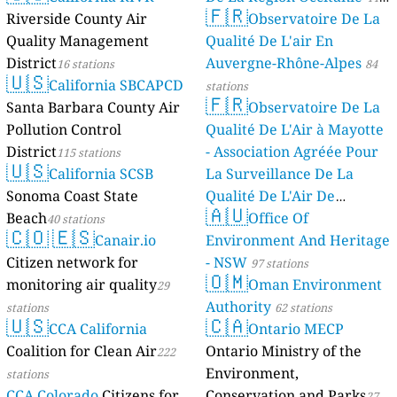
🇫🇷
Riverside County Air
Observatoire De La
stations
Quality Management
Qualité De L'air En
District
Auvergne-Rhône-Alpes
16 stations
84
🇺🇸
California SBCAPCD
stations
🇫🇷
Santa Barbara County Air
Observatoire De La
Pollution Control
Qualité De L'Air à Mayotte
District
- Association Agréée Pour
115 stations
🇺🇸
California SCSB
La Surveillance De La
Sonoma Coast State
Qualité De L'Air De
🇦🇺
Beach
Mayotte
Office Of
40 stations
4 stations
🇨🇴
🇪🇸
Canair.io
Environment And Heritage
Citizen network for
- NSW
97 stations
🇴🇲
monitoring air quality
Oman Environment
29
Authority
stations
62 stations
🇺🇸
🇨🇦
CCA California
Ontario MECP
Coalition for Clean Air
Ontario Ministry of the
222
Environment,
stations
CCA Colorado
Citizens for
Conservation and Parks
27