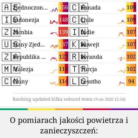
🇦🇪
🇨🇦
156
109
Zjednoczone Emiraty Arabskie
Kanada
🇮🇩
🇨🇱
148
109
Indonezja
Chile
🇿🇲
🇮🇳
139
107
Zambia
Indie
🇺🇸
🇰🇼
137
107
Stany Zjednoczone
Kuwejt
🇿🇦
🇷🇼
127
102
Republika Południowej Afryki
Rwanda
🇲🇾
🇹🇷
119
102
Malezja
Turcja
🇨🇳
🇱🇸
114
94
Chiny
Lesotho
Ranking updated kilka sekund temu
(9 sie 2026 12:54)
O pomiarach jakości powietrza i
zanieczyszczeń: