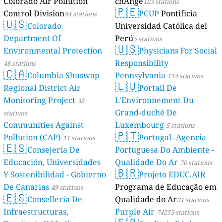
Colorado Air Pollution
chAnge
123 stations
🇵🇪
Control Division
PCUP
Pontificia
94 stations
🇺🇸
Colorado
Universidad Católica del
Department Of
Perú
5 stations
🇺🇸
Environmental Protection
Physicians For Social
Responsibility
46 stations
🇨🇦
Columbia Shuswap
Pennsylvania
114 stations
🇱🇺
Regional District Air
Portail De
Monitoring Project
L'Environnement Du
35
Grand-duché De
stations
Communities Against
Luxembourg
5 stations
🇵🇹
Pollution (CAP)
Portugal -Agencia
11 stations
🇪🇸
Consejería De
Portuguesa Do Ambiente -
Educación, Universidades
Qualidade Do Ar
70 stations
🇧🇷
Y Sostenibilidad - Gobierno
Projeto EDUC.AIR
De Canarias
Programa de Educação em
49 stations
🇪🇸
Conselleria De
Qualidade do Ar
31 stations
Infraestructuras,
Purple Air
74253 stations