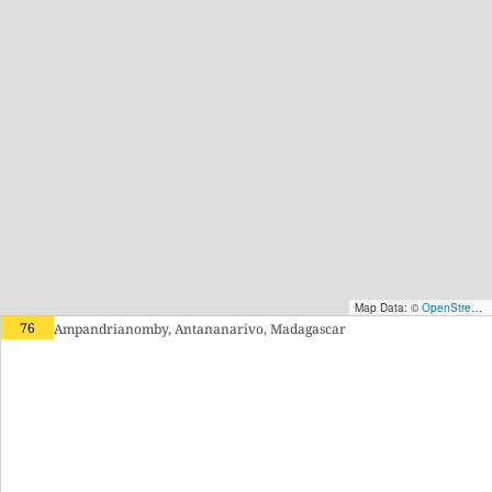
Map Data: ©
OpenStreetMap contributors
76
Ampandrianomby, Antananarivo, Madagascar