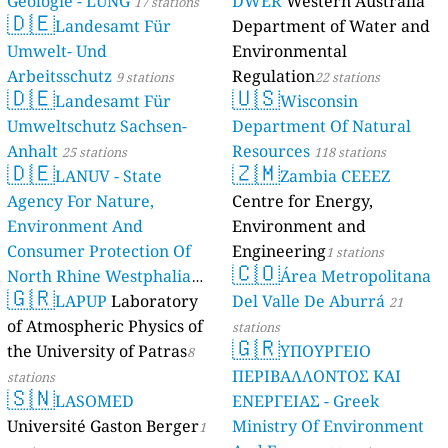
Geologie - LUNG
DWER
Western Australia
17 stations
🇩🇪
Landesamt Für
Department of Water and
Umwelt- Und
Environmental
Arbeitsschutz
Regulation
9 stations
22 stations
🇩🇪
🇺🇸
Landesamt Für
Wisconsin
Umweltschutz Sachsen-
Department Of Natural
Anhalt
Resources
25 stations
118 stations
🇩🇪
🇿🇲
LANUV - State
Zambia CEEEZ
Agency For Nature,
Centre for Energy,
Environment And
Environment and
Consumer Protection Of
Engineering
1 stations
🇨🇴
North Rhine Westphalia
Área Metropolitana
🇬🇷
(Landesamt Für Natur,
LAPUP
Laboratory
Del Valle De Aburrá
21
Umwelt Und
of Atmospheric Physics of
stations
🇬🇷
Verbraucherschutz NRW)
the University of Patras
ΥΠΟΥΡΓΕΙΟ
8
ΠΕΡΙΒΑΛΛΟΝΤΟΣ ΚΑΙ
61 stations
stations
🇸🇳
LASOMED
ΕΝΕΡΓΕΙΑΣ - Greek
Université Gaston Berger
Ministry Of Environment
1