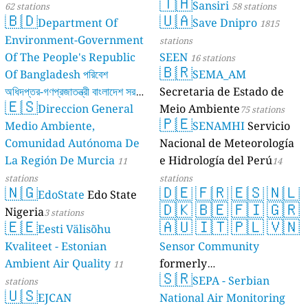
🇹🇭
Sansiri
62 stations
58 stations
🇧🇩
🇺🇦
Department Of
Save Dnipro
1815
Environment-Government
stations
Of The People's Republic
SEEN
16 stations
🇧🇷
Of Bangladesh পরিবেশ
SEMA_AM
অধিদপ্তর-গণপ্রজাতন্ত্রী বাংলাদেশ সরকার
Secretaria de Estado de
🇪🇸
Direccion General
Meio Ambiente
17 stations
75 stations
🇵🇪
Medio Ambiente,
SENAMHI
Servicio
Comunidad Autónoma De
Nacional de Meteorología
La Región De Murcia
e Hidrología del Perú
11
14
stations
stations
🇳🇬
🇩🇪
🇫🇷
🇪🇸
🇳🇱
EdoState
Edo State
🇩🇰
🇧🇪
🇫🇮
🇬🇷
Nigeria
3 stations
🇪🇪
🇦🇺
🇮🇹
🇵🇱
🇻🇳
Eesti Välisõhu
Kvaliteet - Estonian
Sensor Community
Ambient Air Quality
formerly
11
🇸🇷
luftdaten.info
SEPA - Serbian
stations
35820 stations
🇺🇸
EJCAN
National Air Monitoring