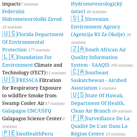
impacts
Hydrometeorologický
7 stations
Federalni
ústav)
66 stations
🇸🇮
Hidrometeorološki Zavod
Slovenian
Environment Agency
25 stations
🇺🇸
Florida Department
(Agencija RS Za Okolje)
26
Of Environmental
stations
🇿🇦
Protection
South African Air
177 stations
🇱🇰
Foundation For
Quality Information
Environment
Climate and
System - SAAQIS
193 stations
🇨🇦
Technology (FECT)
Southeast
11 stations
🇺🇸
FRESSCA
Filtration
Saskatchewan - Airshed
for Respiratory Exposure
Association
6 stations
🇺🇸
to wildfire Smoke from
State Of Hawaii,
Swamp Cooler Air
Department Of Health,
47 stations
Galapagos UNC/USFQ
Clean Air Branch
69 stations
🇫🇷
Galapagos Science Center
Surveillance De La
0
Qualité De L'air Dans La
stations
🇵🇪
GeoHealthPeru
Région Centre
23 stations