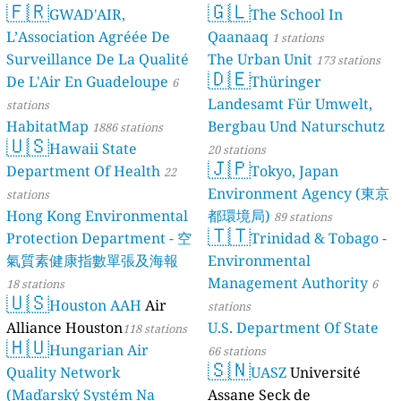
🇫🇷
🇬🇱
Quality Monitoring
GWAD'AIR,
The School In
30
L’Association Agréée De
Qaanaaq
stations
1 stations
Surveillance De La Qualité
The Urban Unit
173 stations
🇩🇪
De L'Air En Guadeloupe
Thüringer
6
Landesamt Für Umwelt,
stations
HabitatMap
Bergbau Und Naturschutz
1886 stations
🇺🇸
Hawaii State
20 stations
🇯🇵
Department Of Health
Tokyo, Japan
22
Environment Agency (東京
stations
Hong Kong Environmental
都環境局)
89 stations
🇹🇹
Protection Department - 空
Trinidad & Tobago -
氣質素健康指數單張及海報
Environmental
Management Authority
18 stations
6
🇺🇸
Houston AAH
Air
stations
Alliance Houston
U.S. Department Of State
118 stations
🇭🇺
Hungarian Air
66 stations
🇸🇳
Quality Network
UASZ
Université
(Maďarský Systém Na
Assane Seck de