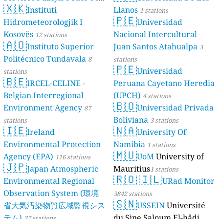
🇽🇰
Dé Jèrri)
Instituti
Llanos
2 stations
1 stations
🇵🇪
Hidrometeorologjik I
Universidad
Kosovës
Nacional Intercultural
12 stations
🇦🇴
Instituto Superior
Juan Santos Atahualpa
3
Politécnico Tundavala
8
stations
🇵🇪
Universidad
stations
🇧🇪
IRCEL-CELINE -
Peruana Cayetano Heredia
Belgian Interregional
(UPCH)
4 stations
🇧🇴
Environment Agency
Universidad Privada
87
Boliviana
stations
3 stations
🇮🇪
🇳🇦
Ireland
University Of
Environmental Protection
Namibia
1 stations
🇲🇺
Agency (EPA)
UoM
University of
116 stations
🇯🇵
Japan Atmospheric
Mauritius
1 stations
🇷🇴
🇮🇱
Environmental Regional
URad Monitor
Observation System (環境
3842 stations
🇸🇳
省大気汚染物質広域監視シス
USSEIN
Université
テム)
du Sine Saloum El-hâdj
37 stations