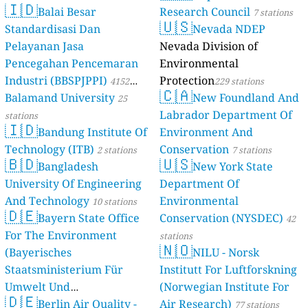
🇮🇩
Balai Besar
Research Council
7 stations
🇺🇸
Standardisasi Dan
Nevada NDEP
Pelayanan Jasa
Nevada Division of
Pencegahan Pencemaran
Environmental
Industri (BBSPJPPI)
Protection
4152
229 stations
🇨🇦
Balamand University
New Foundland And
stations
25
Labrador Department Of
stations
🇮🇩
Bandung Institute Of
Environment And
Technology (ITB)
Conservation
2 stations
7 stations
🇧🇩
🇺🇸
Bangladesh
New York State
University Of Engineering
Department Of
And Technology
Environmental
10 stations
🇩🇪
Bayern State Office
Conservation (NYSDEC)
42
For The Environment
stations
🇳🇴
(Bayerisches
NILU - Norsk
Staatsministerium Für
Institutt For Luftforskning
Umwelt Und
(Norwegian Institute For
🇩🇪
Berlin Air Quality -
Verbraucherschutz) - LfU
Air Research)
77 stations