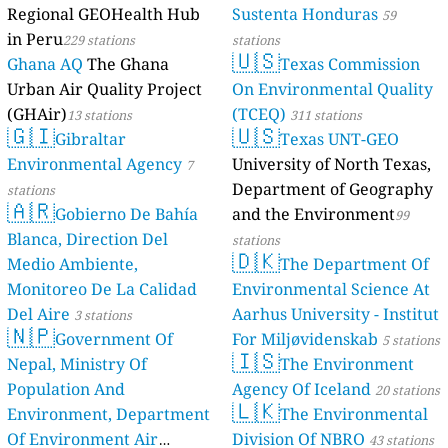
Regional GEOHealth Hub
Sustenta Honduras
59
in Peru
229 stations
stations
🇺🇸
Ghana AQ
The Ghana
Texas Commission
Urban Air Quality Project
On Environmental Quality
(GHAir)
(TCEQ)
13 stations
311 stations
🇬🇮
🇺🇸
Gibraltar
Texas UNT-GEO
Environmental Agency
University of North Texas,
7
Department of Geography
stations
🇦🇷
Gobierno De Bahía
and the Environment
99
Blanca, Direction Del
stations
🇩🇰
Medio Ambiente,
The Department Of
Monitoreo De La Calidad
Environmental Science At
Del Aire
Aarhus University - Institut
3 stations
🇳🇵
Government Of
For Miljøvidenskab
5 stations
🇮🇸
Nepal, Ministry Of
The Environment
Population And
Agency Of Iceland
20 stations
🇱🇰
Environment, Department
The Environmental
Of Environment Air
Division Of NBRO
43 stations