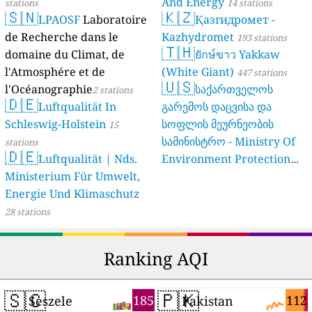
And Energy
stations
14 stations
🇸🇳
🇰🇿
LPAOSF
Laboratoire
Қазгидромет -
de Recherche dans le
Kazhydromet
193 stations
🇹🇭
domaine du Climat, de
ยักษ์ขาว Yakkaw
l'Atmosphére et de
(White Giant)
447 stations
🇺🇸
l'Océanographie
საქართველოს
2 stations
🇩🇪
Luftqualität In
გარემოს დაცვისა და
Schleswig-Holstein
სოფლის მეურნეობის
15
სამინისტრო - Ministry Of
stations
🇩🇪
Luftqualität | Nds.
Environment Protection
Ministerium Für Umwelt,
And Agriculture Of
Energie Und Klimaschutz
Georgia
16 stations
28 stations
Ranking AQI
🇸🇨
🇵🇰
185
112
Seszele
Pakistan