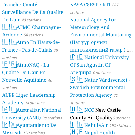
Franche-Comté -
NASA CSESP / RTI
207
Surveillance De La Qualite
stations
De L’air
National Agency For
23 stations
🇫🇷
ATMO Champagne-
Meteorology And
Ardenne
Environmental Monitoring
50 stations
🇫🇷
Atmo En Hauts-de-
(Цаг уур орчны
France - Pas-de-Calais
шинжилгээний газар )
38
21
🇵🇪
National University
stations
stations
🇫🇷
AtmoNAQ - La
Of San Agustin Of
Qualité De L’air En
Arequipa
0 stations
🇸🇪
Nouvelle Aquitaine
Natur Vårdsverket -
46
Swedish Environmental
stations
AUPP Liger Leadership
Protection Agency
71
Academy
14 stations
stations
🇦🇺
🇺🇸
Australian National
NCC
New Castle
University (ANU)
County Air Quality
38 stations
5 stations
🇲🇽
🇫🇷
Ayuntamiento De
NebuleAir
192 stations
🇳🇵
Mexicali
Nepal Health
120 stations