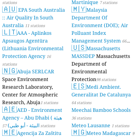
Martinique
stations
7 stations
🇦🇺
🇲🇾
EPA South Australia
Malaysia
:: Air Quality In South
Department Of
Australia
Environment (DOE); Air
11 stations
🇱🇹
AAA - Aplinkos
Polluant Index
Apsaugos Agentūra
Management System
66
🇺🇸
(Lithuania Environmental
Massachusetts
stations
Protection Agency
MASSDEP
Massachusetts
16
Department of
stations
🇳🇬
Abuja SERLCAR
Environmental
Space Environment
Protection
98 stations
🇪🇸
Research Laboratory,
Medi Ambient.
Center for Atmospheric
Generalitat De Catalunya
Research, Abuja
1 stations
64 stations
🇦🇪
AED - Environment
Meechai Bamboo Schools
Agency – Abu Dhabi ( هيئة
36 stations
البيئة - أبو ظبي)
Meteo Lausanne
57 stations
1 stations
🇲🇪
🇲🇬
Agencija Za Zaštitu
Meteo Madagascar
9