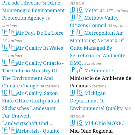
Prirode I životne Sredine -
stations
🇧🇬
Montenegro Environement
Meter.ac
165 stations
🇺🇸
Protection Agency
Methow Valley
10
Citizens Council
stations
38 stations
🇫🇷
🇪🇨
Air Pays De La Loire
Metropolitan Air
Monitoring Network Of
26 stations
🇬🇧
Air Quality In Wales
Quito Managed By
Secretaria De Ambiente
33 stations
🇨🇦
Air Quality Ontario -
DMQ.
9 stations
🇵🇦
The Ontario Ministry Of
MiAmbiente
The Environment And
Ministerio de Ambiente de
Climate Change
Panamá
38 stations
5 stations
🇩🇪
🇺🇸
Air Quality, Saxon
Michigan
State Office (Luftqualität
Department Of
Sächsisches Landesamt
Environmental Quality
109
Für Umwelt,
stations
🇺🇸
Landwirtschaft Und
Mid-Ohio MORPC
🇫🇷
Geologie)
Airbreizh - Qualité
Mid-Ohio Regional
50 stations