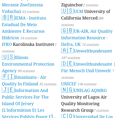
Meranie Znečistenia
Ziguinchor
2 stations
🇺🇸
Vzduchu)
UCM
University of
63 stations
🇧🇷
IEMA - Instituto
California Merced
388
Estadual De Meio
stations
🇬🇧
Ambiente E Recursos
UK-AIR, Air Quality
Hídricos
Information Resource -
14 stations
IFRO
Karolinska Institutet
Defra, UK
3
74 stations
🇦🇹
Umweltbundesamt
stations
🇺🇸
Illinois
187 stations
🇩🇪
Environmental Protection
Umweltbundesamt |
Agency
Für Mensch Und Umwelt
89 stations
7
🇫🇮
Ilmanlaatu - Air
stations
Quality In Finland
UNICEF
92 stations
136 stations
🇯🇪
🇳🇬
Information And
UNILAG AQMRG
Public Services For The
University of Lagos Air
Island Of Jersey
Quality Monitoring
(L'înformâtion Et Les
Research Group
7 stations
🇨🇴
Sèrvices Publyis Pouor I'Île
Universidad De Los