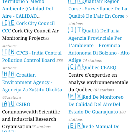
🇫🇷
Territorio Y Medio
Qualitair Région
Ambiente (Calidad Del
Corse - Surveillance De La
Aire - CALIDAD
Qualité De L'air En Corse
7
🇮🇪
AMBIENTAL)
Cork City Council
23 stations
stations
🇮🇹
CCC
Cork City Council Air
Qualità Dell’aria |
Monitoring Project
Agenzia Provinciale Per
53
L'ambiente | Provincia
stations
🇮🇳
CPCB - India Central
Autonoma Di Bolzano - Alto
Pollution Control Board
Adige
586
14 stations
🇨🇦
Québec CEAEQ
stations
🇭🇷
Croatian
Centre d'expertise en
Environment Agency -
analyse environnementale
Agencija Za Zaštitu Okoliša
du Québec
101 stations
🇲🇽
Red De Monitoreo
66 stations
🇦🇺
CSIRO
De Calidad Del AireDel
Commonwealth Scientific
Estado De Guanajuato
180
and Industrial Research
stations
🇧🇷
Organisation
Rede Manual De
35 stations