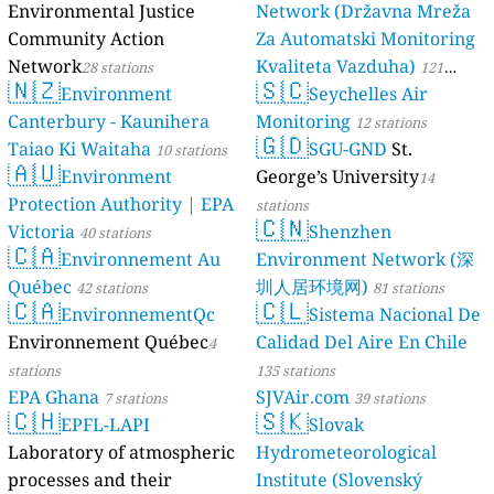
Environmental Justice
Network (Državna Mreža
Community Action
Za Automatski Monitoring
Network
Kvaliteta Vazduha)
28 stations
121
🇳🇿
🇸🇨
Environment
Seychelles Air
stations
Canterbury - Kaunihera
Monitoring
12 stations
🇬🇩
Taiao Ki Waitaha
SGU-GND
St.
10 stations
🇦🇺
Environment
George’s University
14
Protection Authority | EPA
stations
🇨🇳
Victoria
Shenzhen
40 stations
🇨🇦
Environnement Au
Environment Network (深
Québec
圳人居环境网)
42 stations
81 stations
🇨🇦
🇨🇱
EnvironnementQc
Sistema Nacional De
Environnement Québec
Calidad Del Aire En Chile
4
stations
135 stations
EPA Ghana
SJVAir.com
7 stations
39 stations
🇨🇭
🇸🇰
EPFL-LAPI
Slovak
Laboratory of atmospheric
Hydrometeorological
processes and their
Institute (Slovenský