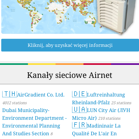
Kliknij, aby uzyskać więcej informacji
Kanały sieciowe Airnet
🇹🇭
🇩🇪
AirGradient Co. Ltd.
Luftreinhaltung
Rheinland-Pfalz
4012 stations
25 stations
🇺🇦
Dubai Municipality-
LUN City Air (ЛУН
Environment Department -
Місто Air)
210 stations
🇫🇷
Environmental Planning
Madininair La
And Studies Section
Qualité De L’air En
8