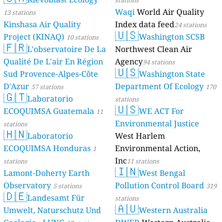
stations
Waqi
World Air Quality
13 stations
Kinshasa Air Quality
Index data feed
24 stations
🇺🇸
Project (KINAQ)
Washington SCSB
10 stations
🇫🇷
L'observatoire De La
Northwest Clean Air
Qualité De L'air En Région
Agency
94 stations
🇺🇸
Sud Provence-Alpes-Côte
Washington State
D'Azur
Department Of Ecology
57 stations
170
🇬🇹
Laboratorio
stations
🇺🇸
ECOQUIMSA Guatemala
WE ACT For
11
Environmental Justice
stations
🇭🇳
Laboratorio
West Harlem
ECOQUIMSA Honduras
Environmental Action,
1
Inc
stations
11 stations
🇮🇳
Lamont-Doherty Earth
West Bengal
Observatory
Pollution Control Board
5 stations
319
🇩🇪
Landesamt Für
stations
🇦🇺
Umwelt, Naturschutz Und
Western Australia