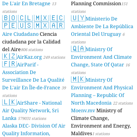
De L'air En Bretagne
Planning Commission
13
151
stations
stations
🇧🇴
🇨🇱
🇲🇽
🇪🇨
🇺🇾
Ministerio De
🇵🇪
🇺🇸
🇲🇽
🇦🇷
Ambiente De La República
Aire Ciudadano
Ciencia
Oriental Del Uruguay
6
ciudadana por la Calidad
stations
🇶🇦
del Aire
Ministry Of
806 stations
🇰🇿
AirKaz.org
Environment And Climate
249 stations
🇫🇷
AirParif -
Change, State Of Qatar
16
Association De
stations
🇲🇰
Surveillance De La Qualité
Ministry Of
De L'air En Île-de-France
Environment And Physical
39
Planning – Republic Of
stations
🇱🇰
AirShare - National
North Macedonia
22 stations
Air Quality Network, Sri
Moenv.mv
Ministry of
Lanka
Climate Change,
579031 stations
Alaska DEC- Division Of Air
Environment and Energy,
Quality Information,
Maldives
1 stations