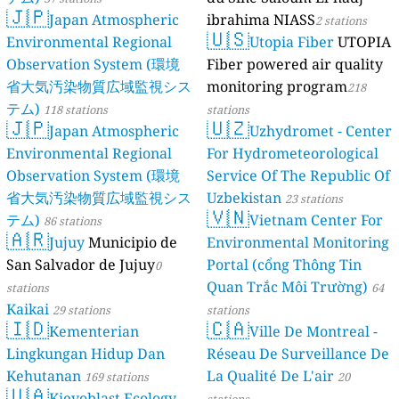
🇯🇵
Japan Atmospheric
ibrahima NIASS
2 stations
🇺🇸
Environmental Regional
Utopia Fiber
UTOPIA
Observation System (環境
Fiber powered air quality
省大気汚染物質広域監視シス
monitoring program
218
テム)
118 stations
stations
🇯🇵
🇺🇿
Japan Atmospheric
Uzhydromet - Center
Environmental Regional
For Hydrometeorological
Observation System (環境
Service Of The Republic Of
省大気汚染物質広域監視シス
Uzbekistan
23 stations
🇻🇳
テム)
Vietnam Center For
86 stations
🇦🇷
Jujuy
Municipio de
Environmental Monitoring
San Salvador de Jujuy
Portal (cổng Thông Tin
0
Quan Trắc Môi Trường)
stations
64
Kaikai
29 stations
stations
🇮🇩
🇨🇦
Kementerian
Ville De Montreal -
Lingkungan Hidup Dan
Réseau De Surveillance De
Kehutanan
La Qualité De L'air
169 stations
20
🇺🇦
Kievoblast Ecology