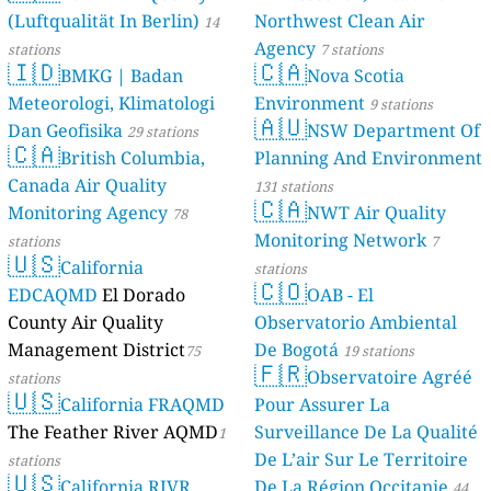
(Luftqualität In Berlin)
Northwest Clean Air
46 stations
14
Agency
stations
7 stations
🇮🇩
🇨🇦
BMKG | Badan
Nova Scotia
Meteorologi, Klimatologi
Environment
9 stations
🇦🇺
Dan Geofisika
NSW Department Of
29 stations
🇨🇦
British Columbia,
Planning And Environment
Canada Air Quality
131 stations
🇨🇦
Monitoring Agency
NWT Air Quality
78
Monitoring Network
stations
7
🇺🇸
California
stations
🇨🇴
EDCAQMD
El Dorado
OAB - El
County Air Quality
Observatorio Ambiental
Management District
De Bogotá
75
19 stations
🇫🇷
Observatoire Agréé
stations
🇺🇸
California FRAQMD
Pour Assurer La
The Feather River AQMD
Surveillance De La Qualité
1
De L’air Sur Le Territoire
stations
🇺🇸
California RIVR
De La Région Occitanie
44