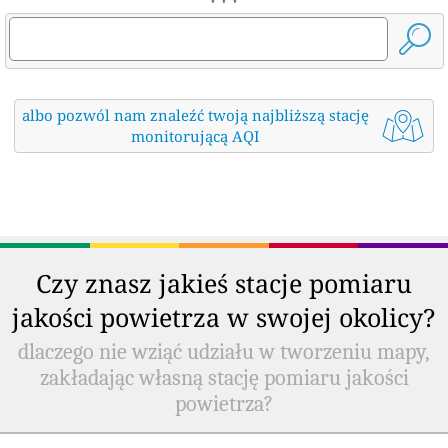
albo pozwól nam znaleźć twoją najbliższą stację
monitorującą AQI
Czy znasz jakieś stacje pomiaru
jakości powietrza w swojej okolicy?
dlaczego nie wziąć udziału w tworzeniu mapy,
zakładając własną stację pomiaru jakości
powietrza?