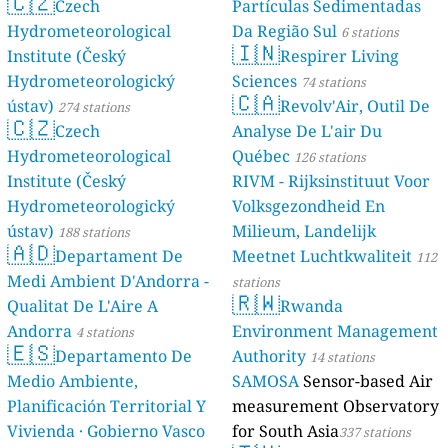
🇨🇿
Czech
Partículas Sedimentadas
Hydrometeorological
Da Região Sul
6 stations
🇮🇳
Institute (Český
Respirer Living
Hydrometeorologický
Sciences
74 stations
🇨🇦
ústav)
Revolv'Air, Outil De
274 stations
🇨🇿
Czech
Analyse De L'air Du
Hydrometeorological
Québec
126 stations
Institute (Český
RIVM - Rijksinstituut Voor
Hydrometeorologický
Volksgezondheid En
ústav)
Milieum, Landelijk
188 stations
🇦🇩
Departament De
Meetnet Luchtkwaliteit
112
Medi Ambient D'Andorra -
stations
🇷🇼
Qualitat De L'Aire A
Rwanda
Andorra
Environment Management
4 stations
🇪🇸
Departamento De
Authority
14 stations
Medio Ambiente,
SAMOSA
Sensor-based Air
Planificación Territorial Y
measurement Observatory
Vivienda · Gobierno Vasco
for South Asia
337 stations