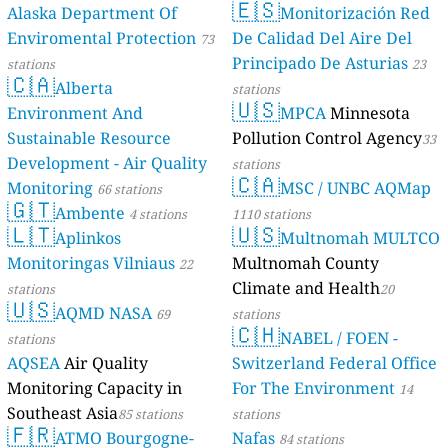
🇪🇸
Alaska Department Of
Monitorización Red
Enviromental Protection
De Calidad Del Aire Del
73
Principado De Asturias
stations
23
🇨🇦
Alberta
stations
🇺🇸
Environment And
MPCA
Minnesota
Sustainable Resource
Pollution Control Agency
33
Development - Air Quality
stations
🇨🇦
Monitoring
MSC / UNBC AQMap
66 stations
🇬🇹
Ambente
4 stations
1110 stations
🇱🇹
🇺🇸
Aplinkos
Multnomah MULTCO
Monitoringas Vilniaus
Multnomah County
22
Climate and Health
stations
20
🇺🇸
AQMD NASA
69
stations
🇨🇭
NABEL / FOEN -
stations
AQSEA
Air Quality
Switzerland Federal Office
Monitoring Capacity in
For The Environment
14
Southeast Asia
85 stations
stations
🇫🇷
ATMO Bourgogne-
Nafas
84 stations