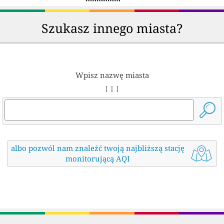
Szukasz innego miasta?
Wpisz nazwę miasta
↓ ↓ ↓
albo pozwól nam znaleźć twoją najbliższą stację
monitorującą AQI