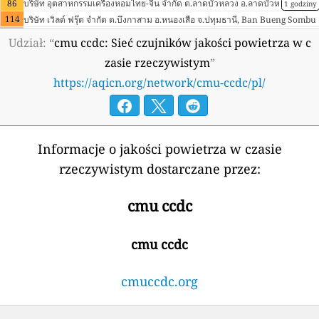
86
บริษัท อุตสาหกรรมเครื่องหอมไทย-จีน จำกัด ต.ลาดบัวหลวง อ.ลาดบัวห
1 godziny
ลวง จ.พระนครศรีอยุธยา, Lat Bua Luang Subdistrict, Thailand
114
บริษัท เวิลด์ ฟรุ๊ต จำกัด ต.บึงกาสาม อ.หนองเสือ จ.ปทุมธานี, Ban Bueng Sombu
--
n, Thailand
รพ.ท่าแซะ จ.ชุมพร, Chumphon Province, Thailand
12 godziny
Udział: “
cmu ccdc: Sieć czujników jakości powietrza w c
--
รพ.ปรางค์กู่ ต.พิมายเหนือ อ.ปรางค์กู่ จ.ศรีสะเกษ, Prang Ku, Thailan
19 godziny
zasie rzeczywistym
”
d
101
รพ.ป่าแดด ต.ป่าแดด อ.ป่าแดด จ. เชียงราย, Pa Daet, Thailand
3 godziny
https://aqicn.org/network/cmu-ccdc/pl/
13
รพ.พะโต๊ะ ต.พะโต๊ะ อ.พะโต๊ะ จ.ชุมพร, Chumphon Province, Thaila
1 godziny
nd
46
รพ.สต. บ้านหว้า ต.โนนทัน อ.หนองเรือ จ.ขอนแก่น, Ban Non Sa-nga,
1 godziny
Thailand
65
รพ.สต.ดงสุวรรณ อ.ดอกคำใต้ จ.พะเยา, Ban Dong, Thailand
1 godziny
21
รพ.สต.ทองอินทร์ อ.กุมภวาปี จ.อุดรธานี, Ban Song Plueai, Thailand
1 godziny
21
รพ.สต.บ้านคลองพร้าว อ.เกาะช้าง จ.ตราด, Baan Klong Prao, Thailand
Informacje o jakości powietrza w czasie
--
รพ.สต.บ้านทับทิมสยาม01 ต.ด่านชุมพล อ.บ่อไร่ จ.ตราด, บ้านทับทิมส
19 godziny
rzeczywistym dostarczane przez:
ยาม 01, Thailand
156
รพ.สต.บ้านนากลาง ต.ลี้ อ.ลี้ จ.ลำพูน, Li, Thailand
1 godziny
67
รพ.สต.บ้านน้ำฮูผาเสื่อ ต.นาปู่ป้อม อ.ปางมะผ้า จ. แม่ฮ่องสอน, Pang M
1 godziny
cmu ccdc
apha, Thailand
46
รพ.สต.บ้านสุขสำราญ ต.โนนสะอาด อ.บ้านม่วง จ.สกลนคร, Ban Kong Patana, T
33
hailand
รพ.สต.วะครึโคะ, Tak Province, Thailand
67
รพ.สต.เกาะพยาม อ.เมือง จ.ระนอง, Ao Mea Mai, Thailand
cmu ccdc
--
รพ.สต.เขากวางทอง อ.หนองฉาง จ.อุทัยธานี, Nong Chang, Thailand
19 godziny
46
รพ.สต.เฉลิมพระเกียรติ 60 พรรษา นวมินทราชินีเฝ้าไร่ ต.เฝ้าไร่ อ.เฝ้าไร่ จ.หนองคา
cmuccdc.org
8
ย, Ban Sai Ngam, Thailand
รพ.สมเด็จพระยุพราชสระแก้ว อ.เมือง จ.สระแก้ว, Sa Kaeo, Thailand
119
รพ.สมเด็จพระยุพราชหล่มเก่า ต.หล่มเก่า อ.หล่มเก่า จ.เพชรบูรณ์, Ban Wang Woe
116
n, Thailand
รพ.สระโบสถ์ ต.นิยมชัย อ.สระโบสถ์ จ.ลพบุรี, Sa Bot, Thailand
1 godziny