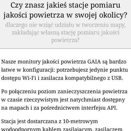
Czy znasz jakieś stacje pomiaru
jakości powietrza w swojej okolicy?
dlaczego nie wziąć udziału w tworzeniu mapy,
zakładając własną stację pomiaru jakości
powietrza?
Nasze monitory jakości powietrza GAIA są bardzo
łatwe w konfiguracji: potrzebujesz jedynie punktu
dostępu Wi-Fi i zasilacza kompatybilnego z USB.
Po połączeniu poziom zanieczyszczenia powietrza
w czasie rzeczywistym jest natychmiast dostępny
na mapach i za pośrednictwem interfejsu API.
Stacja jest dostarczana z 10-metrowym
wodoodpornym kablem zasilającym, zasilaczem