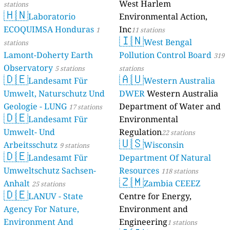
West Harlem
stations
🇭🇳
Laboratorio
Environmental Action,
ECOQUIMSA Honduras
Inc
1
11 stations
🇮🇳
West Bengal
stations
Lamont-Doherty Earth
Pollution Control Board
319
Observatory
5 stations
stations
🇩🇪
🇦🇺
Landesamt Für
Western Australia
Umwelt, Naturschutz Und
DWER
Western Australia
Geologie - LUNG
Department of Water and
17 stations
🇩🇪
Landesamt Für
Environmental
Umwelt- Und
Regulation
22 stations
🇺🇸
Arbeitsschutz
Wisconsin
9 stations
🇩🇪
Landesamt Für
Department Of Natural
Umweltschutz Sachsen-
Resources
118 stations
🇿🇲
Anhalt
Zambia CEEEZ
25 stations
🇩🇪
LANUV - State
Centre for Energy,
Agency For Nature,
Environment and
Environment And
Engineering
1 stations