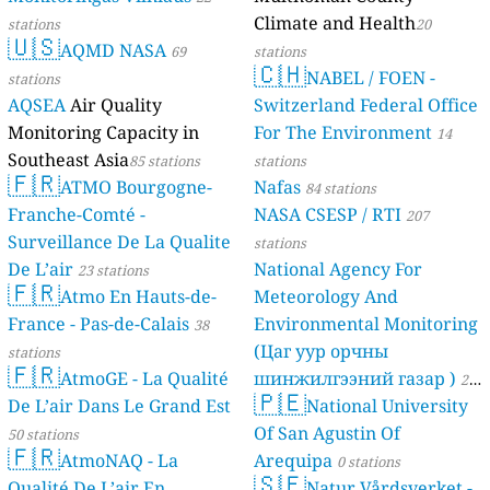
Climate and Health
stations
20
🇺🇸
AQMD NASA
69
stations
🇨🇭
NABEL / FOEN -
stations
AQSEA
Air Quality
Switzerland Federal Office
Monitoring Capacity in
For The Environment
14
Southeast Asia
85 stations
stations
🇫🇷
ATMO Bourgogne-
Nafas
84 stations
Franche-Comté -
NASA CSESP / RTI
207
Surveillance De La Qualite
stations
De L’air
National Agency For
23 stations
🇫🇷
Atmo En Hauts-de-
Meteorology And
France - Pas-de-Calais
Environmental Monitoring
38
(Цаг уур орчны
stations
🇫🇷
AtmoGE - La Qualité
шинжилгээний газар )
21
🇵🇪
De L’air Dans Le Grand Est
National University
stations
Of San Agustin Of
50 stations
🇫🇷
AtmoNAQ - La
Arequipa
0 stations
🇸🇪
Qualité De L’air En
Natur Vårdsverket -