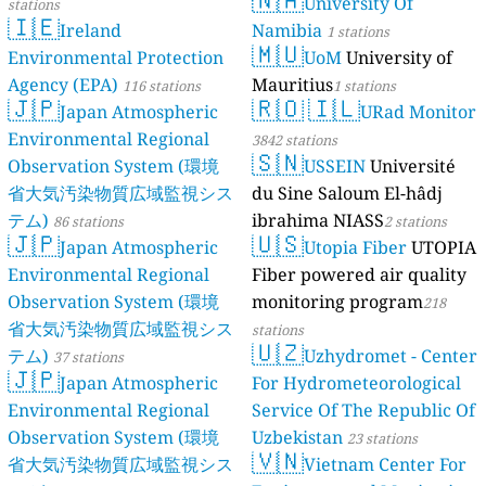
University Of
stations
🇮🇪
Ireland
Namibia
1 stations
🇲🇺
Environmental Protection
UoM
University of
Agency (EPA)
Mauritius
116 stations
1 stations
🇯🇵
🇷🇴
🇮🇱
Japan Atmospheric
URad Monitor
Environmental Regional
3842 stations
🇸🇳
Observation System (環境
USSEIN
Université
省大気汚染物質広域監視シス
du Sine Saloum El-hâdj
テム)
ibrahima NIASS
86 stations
2 stations
🇯🇵
🇺🇸
Japan Atmospheric
Utopia Fiber
UTOPIA
Environmental Regional
Fiber powered air quality
Observation System (環境
monitoring program
218
省大気汚染物質広域監視シス
stations
🇺🇿
テム)
Uzhydromet - Center
37 stations
🇯🇵
Japan Atmospheric
For Hydrometeorological
Environmental Regional
Service Of The Republic Of
Observation System (環境
Uzbekistan
23 stations
🇻🇳
省大気汚染物質広域監視シス
Vietnam Center For