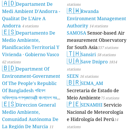
🇦🇩
Departament De
stations
🇷🇼
Medi Ambient D'Andorra -
Rwanda
Qualitat De L'Aire A
Environment Management
Andorra
Authority
4 stations
14 stations
🇪🇸
Departamento De
SAMOSA
Sensor-based Air
Medio Ambiente,
measurement Observatory
Planificación Territorial Y
for South Asia
337 stations
🇹🇭
Vivienda · Gobierno Vasco
Sansiri
58 stations
🇺🇦
Save Dnipro
62 stations
1814
🇧🇩
Department Of
stations
Environment-Government
SEEN
16 stations
🇧🇷
Of The People's Republic
SEMA_AM
Of Bangladesh পরিবেশ
Secretaria de Estado de
অধিদপ্তর-গণপ্রজাতন্ত্রী বাংলাদেশ সরকার
Meio Ambiente
75 stations
🇪🇸
🇵🇪
Direccion General
SENAMHI
Servicio
17 stations
Medio Ambiente,
Nacional de Meteorología
Comunidad Autónoma De
e Hidrología del Perú
14
La Región De Murcia
11
stations