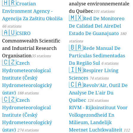
🇭🇷
Croatian
analyse environnementale
Environment Agency -
du Québec
101 stations
🇲🇽
Agencija Za Zaštitu Okoliša
Red De Monitoreo
De Calidad Del AireDel
66 stations
🇦🇺
CSIRO
Estado De Guanajuato
180
Commonwealth Scientific
stations
🇧🇷
and Industrial Research
Rede Manual De
Organisation
Partículas Sedimentadas
35 stations
🇨🇿
Czech
Da Região Sul
6 stations
🇮🇳
Hydrometeorological
Respirer Living
Institute (Český
Sciences
74 stations
🇨🇦
Hydrometeorologický
Revolv'Air, Outil De
ústav)
Analyse De L'air Du
188 stations
🇨🇿
Czech
Québec
126 stations
Hydrometeorological
RIVM - Rijksinstituut Voor
Institute (Český
Volksgezondheid En
Hydrometeorologický
Milieum, Landelijk
ústav)
Meetnet Luchtkwaliteit
274 stations
112