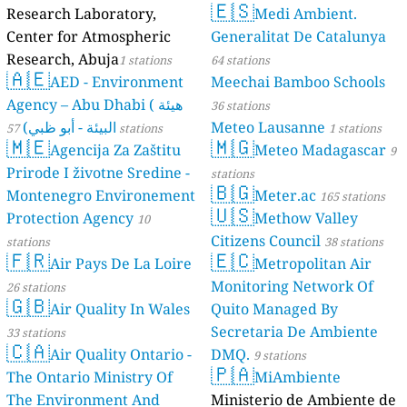
🇪🇸
Research Laboratory,
Medi Ambient.
Center for Atmospheric
Generalitat De Catalunya
Research, Abuja
1 stations
64 stations
🇦🇪
AED - Environment
Meechai Bamboo Schools
Agency – Abu Dhabi ( هيئة
36 stations
البيئة - أبو ظبي)
Meteo Lausanne
57 stations
1 stations
🇲🇪
🇲🇬
Agencija Za Zaštitu
Meteo Madagascar
9
Prirode I životne Sredine -
stations
🇧🇬
Montenegro Environement
Meter.ac
165 stations
🇺🇸
Protection Agency
Methow Valley
10
Citizens Council
stations
38 stations
🇫🇷
🇪🇨
Air Pays De La Loire
Metropolitan Air
Monitoring Network Of
26 stations
🇬🇧
Air Quality In Wales
Quito Managed By
Secretaria De Ambiente
33 stations
🇨🇦
Air Quality Ontario -
DMQ.
9 stations
🇵🇦
The Ontario Ministry Of
MiAmbiente
The Environment And
Ministerio de Ambiente de