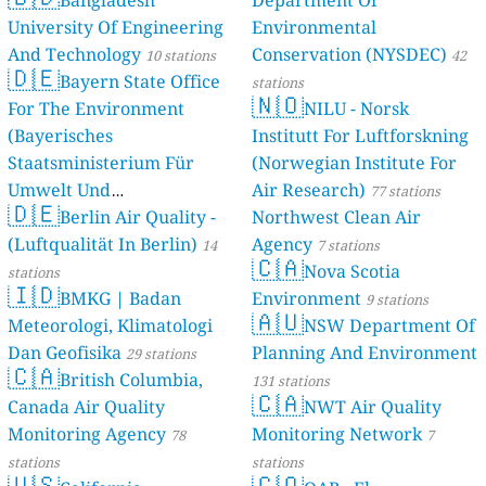
Bangladesh
Department Of
University Of Engineering
Environmental
And Technology
Conservation (NYSDEC)
10 stations
42
🇩🇪
Bayern State Office
stations
🇳🇴
For The Environment
NILU - Norsk
(Bayerisches
Institutt For Luftforskning
Staatsministerium Für
(Norwegian Institute For
Umwelt Und
Air Research)
77 stations
🇩🇪
Berlin Air Quality -
Verbraucherschutz) - LfU
Northwest Clean Air
(Luftqualität In Berlin)
Agency
46 stations
14
7 stations
🇨🇦
Nova Scotia
stations
🇮🇩
BMKG | Badan
Environment
9 stations
🇦🇺
Meteorologi, Klimatologi
NSW Department Of
Dan Geofisika
Planning And Environment
29 stations
🇨🇦
British Columbia,
131 stations
🇨🇦
Canada Air Quality
NWT Air Quality
Monitoring Agency
Monitoring Network
78
7
stations
stations
🇺🇸
🇨🇴