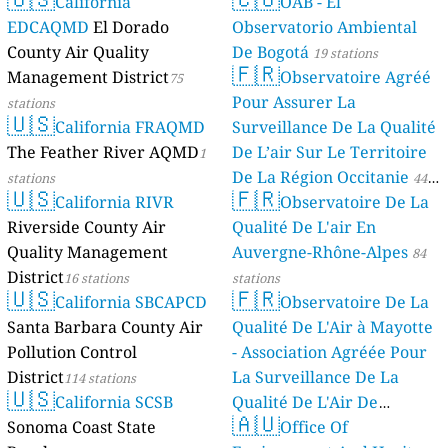
California
OAB - El
EDCAQMD
El Dorado
Observatorio Ambiental
County Air Quality
De Bogotá
19 stations
🇫🇷
Management District
Observatoire Agréé
75
Pour Assurer La
stations
🇺🇸
California FRAQMD
Surveillance De La Qualité
The Feather River AQMD
De L’air Sur Le Territoire
1
De La Région Occitanie
stations
44
🇺🇸
🇫🇷
California RIVR
Observatoire De La
stations
Riverside County Air
Qualité De L'air En
Quality Management
Auvergne-Rhône-Alpes
84
District
16 stations
stations
🇺🇸
🇫🇷
California SBCAPCD
Observatoire De La
Santa Barbara County Air
Qualité De L'Air à Mayotte
Pollution Control
- Association Agréée Pour
District
La Surveillance De La
114 stations
🇺🇸
California SCSB
Qualité De L'Air De
🇦🇺
Sonoma Coast State
Mayotte
Office Of
4 stations