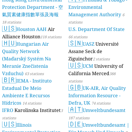
Protection Department - 空
Environmental
氣質素健康指數單張及海報
Management Authority
6
18 stations
stations
🇺🇸
Houston AAH
Air
U.S. Department Of State
Alliance Houston
118 stations
66 stations
🇭🇺
🇸🇳
Hungarian Air
UASZ
Université
Quality Network
Assane Seck de
(Maďarský Systém Na
Ziguinchor
2 stations
🇺🇸
Meranie Znečistenia
UCM
University of
Vzduchu)
California Merced
63 stations
388
🇧🇷
IEMA - Instituto
stations
🇬🇧
Estadual De Meio
UK-AIR, Air Quality
Ambiente E Recursos
Information Resource -
Hídricos
Defra, UK
14 stations
74 stations
🇦🇹
IFRO
Karolinska Institutet
Umweltbundesamt
3
stations
187 stations
🇺🇸
🇩🇪
Illinois
Umweltbundesamt |