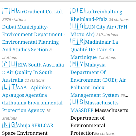
🇹🇭
🇩🇪
AirGradient Co. Ltd.
Luftreinhaltung
Rheinland-Pfalz
3976 stations
25 stations
🇺🇦
Dubai Municipality-
LUN City Air (ЛУН
Environment Department -
Місто Air)
210 stations
🇫🇷
Environmental Planning
Madininair La
And Studies Section
Qualité De L’air En
8
Martinique
stations
7 stations
🇦🇺
🇲🇾
EPA South Australia
Malaysia
:: Air Quality In South
Department Of
Australia
Environment (DOE); Air
11 stations
🇱🇹
AAA - Aplinkos
Polluant Index
Apsaugos Agentūra
Management System
66
🇺🇸
(Lithuania Environmental
Massachusetts
stations
Protection Agency
MASSDEP
Massachusetts
16
Department of
stations
🇳🇬
Abuja SERLCAR
Environmental
Space Environment
Protection
98 stations