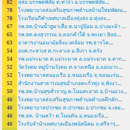
ต.ลาดบัวหลวง อ.ลาดบัวหลวง จ.พระนครศรีอยุธยา Lat
82
สสอ.บรรพตพิสัย ต.ท่างิ้ว อ.บรรพตพิสัย
--
k, Thailand
โรงพยาบาลส่งเสริมสุขภาพตำบลบ้านป่าชาด, Ban Dan, Thailand
6 godziny
Bua Luang Subdistrict
78
โรงพยาบาลส่งเสริมสุขภาพตำบลบ้านใหม่พัฒนา
จ.นครสวรรค์ Banphot Phisai
76
โรงพยาบาลส่งเสริมสุขภาพตำบลบ้านใหม่พัฒนา 66 ม.6 ต.วัดประดู่ อ.เมือง จ.สุรา
38
ษฎร์ธานี, Mueang Surat Thani, Thailand
โรงพยาบาลหนองเรือ อ.หนองเรือ จ.ขอนแก่น, Nong Ruea, Thailand
66 ม.6 ต.วัดประดู่ อ.เมือง จ.สุราษฎร์ธานี Mueang
78
โรงเรียนกีฬาเทศบาลเมืองทุ่งสง อ.ทุ่งสง
180
โรงพยาบาลแม่ตื่น ต.แม่ตื่น อ.อมก๋อย จ.เชียงใหม่, Mae Tuen, Thailand
Surat Thani
67
รพ.สต.บ้านน้ำฮูผาเสื่อ ต.นาปู่ป้อม อ.ปางมะผ้า จ.
จ.นครศรีธรรมราช Thung Song
33
โรงรับจำนำเทศบาลเมืองพนัสนิคม ถ.ศรีจารุสัมพันธ์ 3 ต.พนัสนิคม อ.พนัสนิคม จ.ช
65
รพ.สต.ดงสุวรรณ อ.ดอกคำใต้ จ.พะเยา Ban
แม่ฮ่องสอน Pang Mapha
88
ลบุรี, Phanat Nikhom, Thailand
โรงเรียนกีฬาเทศบาลเมืองทุ่งสง อ.ทุ่งสง จ.นครศรีธรรมราช, Thung Song, Thaila
Dong
63
อาคารงานอนามัยสิ่งแวดล้อม รพ.ธารโต
25
nd
โรงเรียนบ้านวังขวัญ ต.วังโพรง อ.เนินมะปราง จ.พิษณุโลก, Ban Nong
1 godziny
Du, Thailand
--
โรงเรียนบ้านสบปืน ต.ห้วยโก๋น อ.เฉลิมพระเกียรติ จ.น่าน, Chaloem Ph
11 godziny
54
อบต.กะลาเส ต.กะลาเส อ.สิเกา จ.ตรัง
อ.ธารโต จ.ยะลา Thanto
ra Kiat District, Thailand
95
โรงเรียนเทศบาล ๑ (ชุมชนบ้านอุดมทอง) ต. พะตง อ.หาดใหญ่ จ.สงขลา, Songkhl
54
รพ.แม่ระมาด ต.แม่ระมาด อ.แม่ระมาด จ.ตาก
a Province, Thailand
Ban Huai Nok Lae
52
วัดวังตม หมู่บ้านวังตม ต.จางเหนือ อ.แม่เมาะ
52
โรงพยาบาลหนองเรือ อ.หนองเรือ จ.ขอนแก่น
จ.ลำปาง Lampang Province
Nong Ruea
52
สำนักงานสาธารณสุขอำเภอตะกั่วทุ่ง จ.พังงา
Takua Thung
50
รพ.สต.บ้านสุขสำราญ ต.โนนสะอาด อ.บ้านม่วง
46
โรงพยาบาลส่งเสริมสุขภาพตำบลตำบลคึกคัก
จ.สกลนคร Ban Kong Patana
46
โรงพยาบาลปากชม ต.ปากชม อ.ปากชม จ.เลย
อ.ตะกั่วป่า จ.พังงา Ban Khuk Khak
Pak Chom
46
รพ.สต. บ้านหว้า ต.โนนทัน อ.หนองเรือ
46
โรงรับจำนำเทศบาลเมืองพนัสนิคม ถ.ศรีจารุ
จ.ขอนแก่น Ban Non Sa-nga