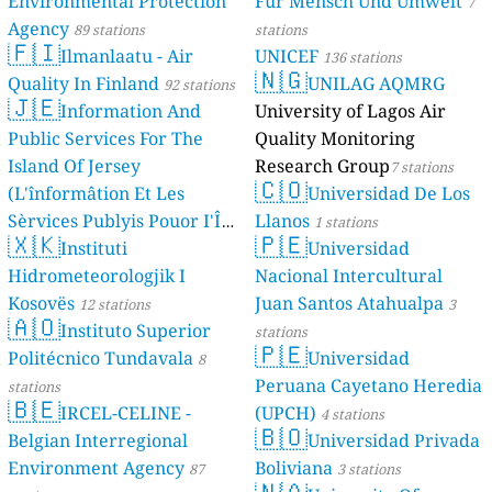
Environmental Protection
Für Mensch Und Umwelt
7
Agency
89 stations
stations
🇫🇮
Ilmanlaatu - Air
UNICEF
136 stations
🇳🇬
Quality In Finland
UNILAG AQMRG
92 stations
🇯🇪
Information And
University of Lagos Air
Public Services For The
Quality Monitoring
Island Of Jersey
Research Group
7 stations
🇨🇴
(L'înformâtion Et Les
Universidad De Los
Sèrvices Publyis Pouor I'Île
Llanos
1 stations
🇽🇰
🇵🇪
Dé Jèrri)
Instituti
Universidad
2 stations
Hidrometeorologjik I
Nacional Intercultural
Kosovës
Juan Santos Atahualpa
12 stations
3
🇦🇴
Instituto Superior
stations
🇵🇪
Politécnico Tundavala
Universidad
8
Peruana Cayetano Heredia
stations
🇧🇪
IRCEL-CELINE -
(UPCH)
4 stations
🇧🇴
Belgian Interregional
Universidad Privada
Environment Agency
Boliviana
87
3 stations
🇳🇦