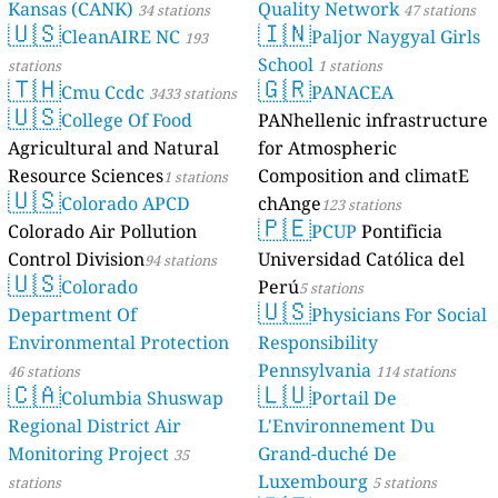
Kansas (CANK)
Quality Network
34 stations
47 stations
🇺🇸
🇮🇳
CleanAIRE NC
Paljor Naygyal Girls
193
School
stations
1 stations
🇹🇭
🇬🇷
Cmu Ccdc
PANACEA
3433 stations
🇺🇸
College Of Food
PANhellenic infrastructure
Agricultural and Natural
for Atmospheric
Resource Sciences
Composition and climatE
1 stations
🇺🇸
Colorado APCD
chAnge
123 stations
🇵🇪
Colorado Air Pollution
PCUP
Pontificia
Control Division
Universidad Católica del
94 stations
🇺🇸
Colorado
Perú
5 stations
🇺🇸
Department Of
Physicians For Social
Environmental Protection
Responsibility
Pennsylvania
46 stations
114 stations
🇨🇦
🇱🇺
Columbia Shuswap
Portail De
Regional District Air
L'Environnement Du
Monitoring Project
Grand-duché De
35
Luxembourg
stations
5 stations