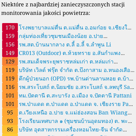
Niektóre z najbardziej zanieczyszczonych stacji
8
รพ.เรณูนคร ต.โพนทอง อ.เรณูนคร จ.นครพนม, Renu Nakhon, Thailand
monitorowania jakości powietrza:
54
รพ.แม่ระมาด ต.แม่ระมาด อ.แม่ระมาด จ.ตาก, Ban Huai Nok Lae, T
1 godziny
hailand
29
วัดวังตม หมู่บ้านวังตม ต.จางเหนือ อ.แม่เมาะ จ.ลำปาง, Lampang Province, Th
25
ailand
สสอ.ตากใบ จ.นราธิวาส, Tak Bai, Thailand
170
โรงพยาบาลแม่ตื่น ต.แม่ตื่น อ.อมก๋อย จ.เชียงใหม่
80
สสอ.บรรพตพิสัย ต.ท่างิ้ว อ.บรรพตพิสัย จ.นครสวรรค์, Banphot Phisai, Thailand
Mae Tuen
159
กลุ่มท่องเที่ยวชุมชนเมืองน้อย อ.ปาย
25
สสอ.วาปีปทุม ต.หนองแสง อ.วาปีปทุม จ.มหาสารคาม, Wapi Pathum, Thailand
156
จ.แม่ฮ่องสอน Ban Muang Noi
รพ.สต.บ้านนากลาง ต.ลี้ อ.ลี้ จ.ลำพูน Li
4
สำนักงานสาธารณสุขจังหวัดประจวบคีรีขันธ์ อ.เมือง จ.ประจวบคีรีขันธ์, Prachua
149
CR013 (Outdoor) ต.ห้วยทราย อ.สันกำแพง
--
p Khiri Khan, Thailand
สำนักงานสาธารณสุขอำเภอชุมพวง อ.ชุมพวง จ.นครราชสีมา, Chum P
9 godziny
huang, Thailand
52
สำนักงานสาธารณสุขอำเภอตะกั่วทุ่ง จ.พังงา, Takua Thung, Thailan
1 godziny
129
รพ.สมเด็จพระยุพราชหล่มเก่า ต.หล่มเก่า
จ.เชียงใหม่ Ban Mo
d
25
องค์การบริหารส่วนตำบลแสนทอง อ.ท่าวังผา จ.น่าน, Tha Wang Pha, Thailand
119
บริษัท เวิลด์ ฟรุ๊ต จำกัด ต.บึงกาสาม อ.หนองเสือ
อ.หล่มเก่า จ.เพชรบูรณ์ Ban Wang Woen
61
อบต.กะลาเส ต.กะลาเส อ.สิเกา จ.ตรัง, Thailand
119
ตึกผู้ป่วยนอก (OPD) รพ.บ้านด่านลานหอย ต.บ้าน
จ.ปทุมธานี Ban Bueng Sombun
69
อาคารงานอนามัยสิ่งแวดล้อม รพ.ธารโต อ.ธารโต จ.ยะลา, Thanto, Thailand
116
รพ.สระโบสถ์ ต.นิยมชัย อ.สระโบสถ์ จ.ลพบุรี Sa
ด่าน อ.บ้านด่านลานหอย จ.สุโขทัย Lan Hoi
42
อาคารสาละวินบ้านแม่สามแลบ ต.แม่สามแลบ อ.สบเมย จ.แม่ฮ่องสอน,
1 godziny
Mae Sam Laep, Thailand
13
อาคารหน่วยปฏิบัติการกู้ชีพ-กู้ภัย อบต.ปิงหลวง อ.นาหมื่น จ.น่าน, Na Muen, Thai
Bot
101
ทม.ปัตตานี ต.สะบารัง อ.เมือง จ.ปัตตานี Pattani
--
land
เขื่อนวชิราลงกรณ ต.ท่าขนุน อ.ทองผาภูมิ จ.กาญจนบุรี, Thong Pha Ph
4 godziny
101
รพ.ป่าแดด ต.ป่าแดด อ.ป่าแดด จ. เชียงราย Pa
um, Thailand
21
เทศบาลตำบลตองโขบ จ.สกลนคร, Ban Tong Khop, Thailand
Daet
95
ต.เวียงเหนือ อ.ปาย จ.แม่ฮ่องสอน Ban Wiang
88
โรงพยาบาล ๕๐ พรรษา มหาวชิราลงกรณ ต.ไร่น้อย อ.เมือง จ.อุบลราชธานี, Ban P
46
la Duk, Thailand
โรงพยาบาลปากชม ต.ปากชม อ.ปากชม จ.เลย, Pak Chom, Thailand
Nua
93
โรงเรียนเทศบาล ๑ (ชุมชนบ้านอุดมทอง) ต. พะตง
1 godziny
38
โรงพยาบาลสมเด็จพระยุพราชสายบุรี อ.สายบุรี จ.ปัตตานี, Sai Buri, Thailand
86
บริษัท อุตสาหกรรมเครื่องหอมไทย-จีน จำกัด
อ.หาดใหญ่ จ.สงขลา Songkhla Province
42
โรงพยาบาลส่งเสริมสุขภาพตำบลตำบลคึกคัก อ.ตะกั่วป่า จ.พังงา, Ban Khuk Kha