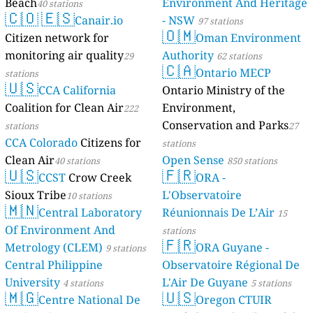
Beach
Environment And Heritage
40 stations
🇨🇴
🇪🇸
Canair.io
- NSW
97 stations
🇴🇲
Citizen network for
Oman Environment
monitoring air quality
Authority
29
62 stations
🇨🇦
Ontario MECP
stations
🇺🇸
CCA California
Ontario Ministry of the
Coalition for Clean Air
Environment,
222
Conservation and Parks
stations
27
CCA Colorado
Citizens for
stations
Clean Air
Open Sense
40 stations
850 stations
🇺🇸
🇫🇷
CCST
Crow Creek
ORA -
Sioux Tribe
L'Observatoire
10 stations
🇲🇳
Central Laboratory
Réunionnais De L’Air
15
Of Environment And
stations
🇫🇷
Metrology (CLEM)
ORA Guyane -
9 stations
Central Philippine
Observatoire Régional De
University
L'Air De Guyane
4 stations
5 stations
🇲🇬
🇺🇸
Centre National De
Oregon CTUIR