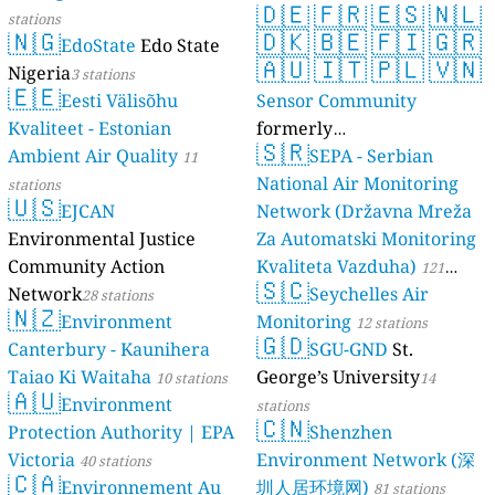
🇩🇪
🇫🇷
🇪🇸
🇳🇱
stations
🇳🇬
🇩🇰
🇧🇪
🇫🇮
🇬🇷
EdoState
Edo State
🇦🇺
🇮🇹
🇵🇱
🇻🇳
Nigeria
3 stations
🇪🇪
Eesti Välisõhu
Sensor Community
Kvaliteet - Estonian
formerly
🇸🇷
Ambient Air Quality
luftdaten.info
SEPA - Serbian
11
35808 stations
National Air Monitoring
stations
🇺🇸
EJCAN
Network (Državna Mreža
Environmental Justice
Za Automatski Monitoring
Community Action
Kvaliteta Vazduha)
121
🇸🇨
Network
Seychelles Air
28 stations
stations
🇳🇿
Environment
Monitoring
12 stations
🇬🇩
Canterbury - Kaunihera
SGU-GND
St.
Taiao Ki Waitaha
George’s University
10 stations
14
🇦🇺
Environment
stations
🇨🇳
Protection Authority | EPA
Shenzhen
Victoria
Environment Network (深
40 stations
🇨🇦
Environnement Au
圳人居环境网)
81 stations