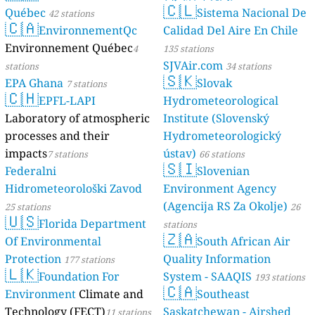
🇨🇱
Québec
Sistema Nacional De
42 stations
🇨🇦
EnvironnementQc
Calidad Del Aire En Chile
Environnement Québec
4
135 stations
SJVAir.com
stations
34 stations
🇸🇰
EPA Ghana
Slovak
7 stations
🇨🇭
EPFL-LAPI
Hydrometeorological
Laboratory of atmospheric
Institute (Slovenský
processes and their
Hydrometeorologický
impacts
ústav)
7 stations
66 stations
🇸🇮
Federalni
Slovenian
Hidrometeorološki Zavod
Environment Agency
(Agencija RS Za Okolje)
25 stations
26
🇺🇸
Florida Department
stations
🇿🇦
Of Environmental
South African Air
Protection
Quality Information
177 stations
🇱🇰
Foundation For
System - SAAQIS
193 stations
🇨🇦
Environment
Climate and
Southeast
Technology (FECT)
Saskatchewan - Airshed
11 stations