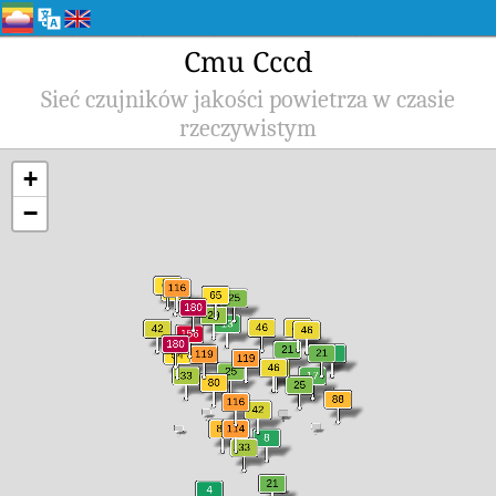
Cmu Cccd
Sieć czujników jakości powietrza w czasie
rzeczywistym
+
−