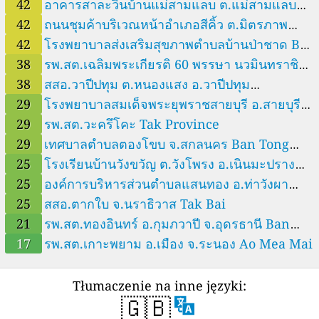
สัมพันธ์ 3 ต.พนัสนิคม อ.พนัสนิคม จ.ชลบุรี Phanat
42
อาคารสาละวินบ้านแม่สามแลบ ต.แม่สามแลบ
Nikhom
42
ถนนชุมค้าบริเวณหน้าอำเภอสีคิ้ว ต.มิตรภาพ
อ.สบเมย จ.แม่ฮ่องสอน Mae Sam Laep
42
โรงพยาบาลส่งเสริมสุขภาพตำบลบ้านป่าชาด Ban
อ.สีคิ้ว จ.นครราชสีมา Sikhio
Dan
38
รพ.สต.เฉลิมพระเกียรติ 60 พรรษา นวมินทราชินี
38
สสอ.วาปีปทุม ต.หนองแสง อ.วาปีปทุม
เฝ้าไร่ ต.เฝ้าไร่ อ.เฝ้าไร่ จ.หนองคาย Ban Sai Ngam
29
โรงพยาบาลสมเด็จพระยุพราชสายบุรี อ.สายบุรี
จ.มหาสารคาม Wapi Pathum
29
จ.ปัตตานี Sai Buri
รพ.สต.วะครึโคะ Tak Province
29
เทศบาลตำบลตองโขบ จ.สกลนคร Ban Tong
Khop
25
โรงเรียนบ้านวังขวัญ ต.วังโพรง อ.เนินมะปราง
25
องค์การบริหารส่วนตำบลแสนทอง อ.ท่าวังผา
จ.พิษณุโลก Ban Nong Du
25
จ.น่าน Tha Wang Pha
สสอ.ตากใบ จ.นราธิวาส Tak Bai
21
รพ.สต.ทองอินทร์ อ.กุมภวาปี จ.อุดรธานี Ban
Song Plueai
17
รพ.สต.เกาะพยาม อ.เมือง จ.ระนอง Ao Mea Mai
Tłumaczenie na inne języki:
🇬🇧