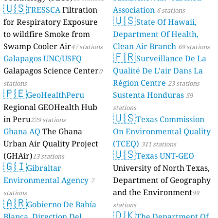
🇺🇸
FRESSCA
Filtration
Association
6 stations
🇺🇸
for Respiratory Exposure
State Of Hawaii,
to wildfire Smoke from
Department Of Health,
Swamp Cooler Air
Clean Air Branch
47 stations
69 stations
🇫🇷
Galapagos UNC/USFQ
Surveillance De La
Galapagos Science Center
Qualité De L'air Dans La
0
Région Centre
stations
23 stations
🇵🇪
GeoHealthPeru
Sustenta Honduras
59
Regional GEOHealth Hub
stations
🇺🇸
in Peru
Texas Commission
229 stations
Ghana AQ
The Ghana
On Environmental Quality
Urban Air Quality Project
(TCEQ)
311 stations
🇺🇸
(GHAir)
Texas UNT-GEO
13 stations
🇬🇮
Gibraltar
University of North Texas,
Environmental Agency
Department of Geography
7
and the Environment
stations
99
🇦🇷
Gobierno De Bahía
stations
🇩🇰
Blanca, Direction Del
The Department Of