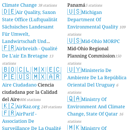
Climate Change
Panamá
38 stations
5 stations
🇩🇪
🇺🇸
Air Quality, Saxon
Michigan
State Office (Luftqualität
Department Of
Sächsisches Landesamt
Environmental Quality
109
Für Umwelt,
stations
🇺🇸
Landwirtschaft Und
Mid-Ohio MORPC
🇫🇷
Geologie)
Airbreizh - Qualité
Mid-Ohio Regional
50 stations
De L'air En Bretagne
Planning Commission
13
150
stations
stations
🇧🇴
🇨🇱
🇲🇽
🇪🇨
🇺🇾
Ministerio De
🇵🇪
🇺🇸
🇲🇽
🇦🇷
Ambiente De La República
Aire Ciudadano
Ciencia
Oriental Del Uruguay
6
ciudadana por la Calidad
stations
🇶🇦
del Aire
Ministry Of
806 stations
🇰🇿
AirKaz.org
Environment And Climate
249 stations
🇫🇷
AirParif -
Change, State Of Qatar
16
Association De
stations
🇲🇰
Surveillance De La Qualité
Ministry Of