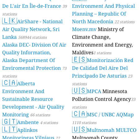
De L'air En Île-de-France
Environment And Physical
39
Planning – Republic Of
stations
🇱🇰
AirShare - National
North Macedonia
22 stations
Air Quality Network, Sri
Moenv.mv
Ministry of
Lanka
Climate Change,
568944 stations
Alaska DEC- Division Of Air
Environment and Energy,
Quality Information,
Maldives
1 stations
🇪🇸
Alaska Department Of
Monitorización Red
Enviromental Protection
De Calidad Del Aire Del
73
Principado De Asturias
stations
23
🇨🇦
Alberta
stations
🇺🇸
Environment And
MPCA
Minnesota
Sustainable Resource
Pollution Control Agency
33
Development - Air Quality
stations
🇨🇦
Monitoring
MSC / UNBC AQMap
66 stations
🇬🇹
Ambente
4 stations
1110 stations
🇱🇹
🇺🇸
Aplinkos
Multnomah MULTCO
Monitoringas Vilniaus
Multnomah County
22