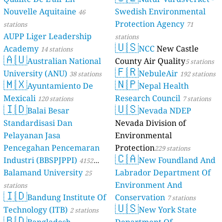
Nouvelle Aquitaine
Swedish Environmental
46
Protection Agency
stations
71
AUPP Liger Leadership
stations
🇺🇸
Academy
NCC
New Castle
14 stations
🇦🇺
Australian National
County Air Quality
5 stations
🇫🇷
University (ANU)
NebuleAir
38 stations
192 stations
🇲🇽
🇳🇵
Ayuntamiento De
Nepal Health
Mexicali
Research Council
120 stations
7 stations
🇮🇩
🇺🇸
Balai Besar
Nevada NDEP
Standardisasi Dan
Nevada Division of
Pelayanan Jasa
Environmental
Pencegahan Pencemaran
Protection
229 stations
🇨🇦
Industri (BBSPJPPI)
New Foundland And
4152
Balamand University
Labrador Department Of
stations
25
Environment And
stations
🇮🇩
Bandung Institute Of
Conservation
7 stations
🇺🇸
Technology (ITB)
New York State
2 stations
🇧🇩