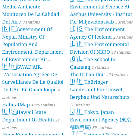
Medio Ambiente,
Environmental Science At
Monitoreo De La Calidad
Aarhus University - Institut
Del Aire
For Miljøvidenskab
3 stations
5 stations
🇳🇵
🇮🇸
Government Of
The Environment
Nepal, Ministry Of
Agency Of Iceland
20 stations
🇱🇰
Population And
The Environmental
Environment, Department
Division Of NBRO
43 stations
🇬🇱
Of Environment Air
The School In
🇫🇷
Quality Monitoring
GWAD'AIR,
Qaanaaq
30
1 stations
L’Association Agréée De
The Urban Unit
stations
173 stations
🇩🇪
Surveillance De La Qualité
Thüringer
De L'Air En Guadeloupe
Landesamt Für Umwelt,
6
Bergbau Und Naturschutz
stations
HabitatMap
1886 stations
20 stations
🇺🇸
🇯🇵
Hawaii State
Tokyo, Japan
Department Of Health
Environment Agency (東京
22
都環境局)
stations
89 stations
🇹🇹
Hong Kong Environmental
Trinidad & Tobago -