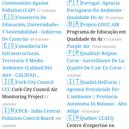
🇵🇹
Communities Against
Portugal -Agencia
Pollution (CAP)
Portuguesa Do Ambiente -
11 stations
🇪🇸
Consejería De
Qualidade Do Ar
70 stations
🇧🇷
Educación, Universidades
Projeto EDUC.AIR
Y Sostenibilidad - Gobierno
Programa de Educação em
De Canarias
Qualidade do Ar
49 stations
31 stations
🇪🇸
Conselleria De
Purple Air
74142 stations
🇫🇷
Infraestructuras,
Qualitair Région
Territorio Y Medio
Corse - Surveillance De La
Ambiente (Calidad Del
Qualité De L'air En Corse
7
Aire - CALIDAD
stations
🇮🇪
🇮🇹
AMBIENTAL)
Cork City Council
Qualità Dell’aria |
23 stations
CCC
Cork City Council Air
Agenzia Provinciale Per
Monitoring Project
L'ambiente | Provincia
53
Autonoma Di Bolzano - Alto
stations
🇮🇳
CPCB - India Central
Adige
14 stations
🇨🇦
Pollution Control Board
Québec CEAEQ
586
Centre d'expertise en
stations