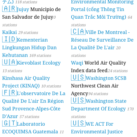
テム)
Environmental Monitoring
118 stations
🇦🇷
Jujuy
Municipio de
Portal (cổng Thông Tin
San Salvador de Jujuy
Quan Trắc Môi Trường)
0
64
stations
stations
🇨🇦
Kaikai
Ville De Montreal -
29 stations
🇮🇩
Kementerian
Réseau De Surveillance De
Lingkungan Hidup Dan
La Qualité De L'air
20
Kehutanan
169 stations
stations
🇺🇦
Kievoblast Ecology
Waqi
World Air Quality
Index data feed
13 stations
24 stations
🇺🇸
Kinshasa Air Quality
Washington SCSB
Project (KINAQ)
Northwest Clean Air
10 stations
🇫🇷
L'observatoire De La
Agency
94 stations
🇺🇸
Qualité De L'air En Région
Washington State
Sud Provence-Alpes-Côte
Department Of Ecology
170
D'Azur
57 stations
stations
🇬🇹
🇺🇸
Laboratorio
WE ACT For
ECOQUIMSA Guatemala
Environmental Justice
11