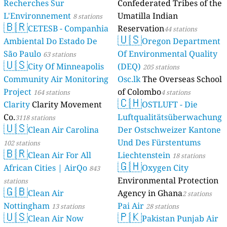
Recherches Sur
Confederated Tribes of the
L'Environnement
Umatilla Indian
8 stations
🇧🇷
CETESB - Companhia
Reservation
44 stations
🇺🇸
Ambiental Do Estado De
Oregon Department
São Paulo
Of Environmental Quality
63 stations
🇺🇸
City Of Minneapolis
(DEQ)
205 stations
Community Air Monitoring
Osc.lk
The Overseas School
Project
of Colombo
164 stations
4 stations
🇨🇭
Clarity
Clarity Movement
OSTLUFT - Die
Co.
Luftqualitätsüberwachung
3118 stations
🇺🇸
Clean Air Carolina
Der Ostschweizer Kantone
Und Des Fürstentums
102 stations
🇧🇷
Clean Air For All
Liechtenstein
18 stations
🇬🇭
African Cities | AirQo
Oxygen City
843
Environmental Protection
stations
🇬🇧
Clean Air
Agency in Ghana
2 stations
Nottingham
Pai Air
13 stations
28 stations
🇺🇸
🇵🇰
Clean Air Now
Pakistan Punjab Air