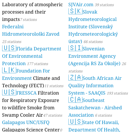
Laboratory of atmospheric
SJVAir.com
39 stations
🇸🇰
processes and their
Slovak
impacts
Hydrometeorological
7 stations
Federalni
Institute (Slovenský
Hidrometeorološki Zavod
Hydrometeorologický
ústav)
25 stations
66 stations
🇺🇸
🇸🇮
Florida Department
Slovenian
Of Environmental
Environment Agency
Protection
(Agencija RS Za Okolje)
177 stations
26
🇱🇰
Foundation For
stations
🇿🇦
Environment
Climate and
South African Air
Technology (FECT)
Quality Information
11 stations
🇺🇸
FRESSCA
Filtration
System - SAAQIS
193 stations
🇨🇦
for Respiratory Exposure
Southeast
to wildfire Smoke from
Saskatchewan - Airshed
Swamp Cooler Air
Association
47 stations
6 stations
🇺🇸
Galapagos UNC/USFQ
State Of Hawaii,
Galapagos Science Center
Department Of Health,
0