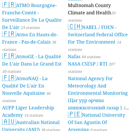
🇫🇷
ATMO Bourgogne-
Multnomah County
Franche-Comté -
Climate and Health
20
Surveillance De La Qualite
stations
🇨🇭
De L’air
NABEL / FOEN -
23 stations
🇫🇷
Atmo En Hauts-de-
Switzerland Federal Office
France - Pas-de-Calais
For The Environment
38
14
stations
stations
🇫🇷
AtmoGE - La Qualité
Nafas
84 stations
De L’air Dans Le Grand Est
NASA CSESP / RTI
207
50 stations
stations
🇫🇷
AtmoNAQ - La
National Agency For
Qualité De L’air En
Meteorology And
Nouvelle Aquitaine
Environmental Monitoring
46
(Цаг уур орчны
stations
AUPP Liger Leadership
шинжилгээний газар )
21
🇵🇪
Academy
National University
14 stations
stations
🇦🇺
Australian National
Of San Agustin Of
University (ANU)
Arequipa
38 stations
0 stations