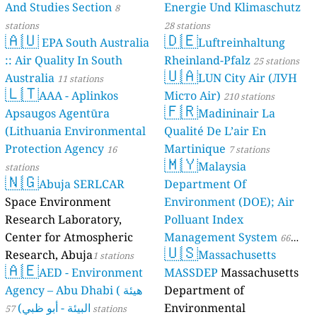
And Studies Section
Energie Und Klimaschutz
8
stations
28 stations
🇦🇺
🇩🇪
EPA South Australia
Luftreinhaltung
:: Air Quality In South
Rheinland-Pfalz
25 stations
🇺🇦
Australia
LUN City Air (ЛУН
11 stations
🇱🇹
AAA - Aplinkos
Місто Air)
210 stations
🇫🇷
Apsaugos Agentūra
Madininair La
(Lithuania Environmental
Qualité De L’air En
Protection Agency
Martinique
16
7 stations
🇲🇾
Malaysia
stations
🇳🇬
Abuja SERLCAR
Department Of
Space Environment
Environment (DOE); Air
Research Laboratory,
Polluant Index
Center for Atmospheric
Management System
66
🇺🇸
Research, Abuja
Massachusetts
1 stations
stations
🇦🇪
AED - Environment
MASSDEP
Massachusetts
Agency – Abu Dhabi ( هيئة
Department of
البيئة - أبو ظبي)
Environmental
57 stations