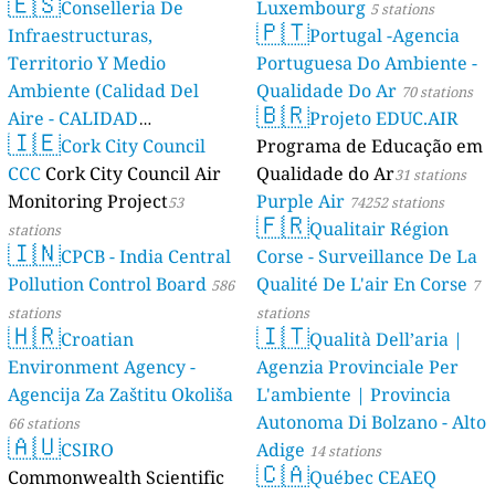
🇪🇸
Conselleria De
Luxembourg
5 stations
🇵🇹
Infraestructuras,
Portugal -Agencia
Territorio Y Medio
Portuguesa Do Ambiente -
Ambiente (Calidad Del
Qualidade Do Ar
70 stations
🇧🇷
Aire - CALIDAD
Projeto EDUC.AIR
🇮🇪
AMBIENTAL)
Cork City Council
Programa de Educação em
23 stations
CCC
Cork City Council Air
Qualidade do Ar
31 stations
Monitoring Project
Purple Air
53
74252 stations
🇫🇷
Qualitair Région
stations
🇮🇳
CPCB - India Central
Corse - Surveillance De La
Pollution Control Board
Qualité De L'air En Corse
586
7
stations
stations
🇭🇷
🇮🇹
Croatian
Qualità Dell’aria |
Environment Agency -
Agenzia Provinciale Per
Agencija Za Zaštitu Okoliša
L'ambiente | Provincia
Autonoma Di Bolzano - Alto
66 stations
🇦🇺
CSIRO
Adige
14 stations
🇨🇦
Commonwealth Scientific
Québec CEAEQ