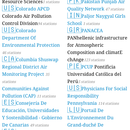
🇵🇰
Resource Sciences
Pakistan Punjab Air
1 stations
🇺🇸
Colorado APCD
Quality Network
47 stations
🇮🇳
Colorado Air Pollution
Paljor Naygyal Girls
Control Division
School
94 stations
1 stations
🇺🇸
🇬🇷
Colorado
PANACEA
Department Of
PANhellenic infrastructure
Environmental Protection
for Atmospheric
Composition and climatE
46 stations
🇨🇦
Columbia Shuswap
chAnge
123 stations
🇵🇪
Regional District Air
PCUP
Pontificia
Monitoring Project
Universidad Católica del
35
Perú
stations
5 stations
🇺🇸
Communities Against
Physicians For Social
Pollution (CAP)
Responsibility
11 stations
🇪🇸
Consejería De
Pennsylvania
114 stations
🇱🇺
Educación, Universidades
Portail De
Y Sostenibilidad - Gobierno
L'Environnement Du
De Canarias
Grand-duché De
49 stations