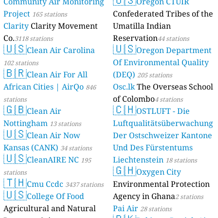
Community Air Monitoring
Oregon CTUIR
Project
Confederated Tribes of the
165 stations
Clarity
Clarity Movement
Umatilla Indian
Co.
Reservation
3118 stations
44 stations
🇺🇸
🇺🇸
Clean Air Carolina
Oregon Department
Of Environmental Quality
102 stations
🇧🇷
Clean Air For All
(DEQ)
205 stations
African Cities | AirQo
Osc.lk
The Overseas School
846
of Colombo
stations
4 stations
🇬🇧
🇨🇭
Clean Air
OSTLUFT - Die
Nottingham
Luftqualitätsüberwachung
13 stations
🇺🇸
Clean Air Now
Der Ostschweizer Kantone
Kansas (CANK)
Und Des Fürstentums
34 stations
🇺🇸
CleanAIRE NC
Liechtenstein
195
18 stations
🇬🇭
Oxygen City
stations
🇹🇭
Cmu Ccdc
Environmental Protection
3437 stations
🇺🇸
College Of Food
Agency in Ghana
2 stations
Agricultural and Natural
Pai Air
28 stations