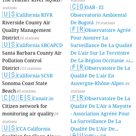
1
stations
🇨🇴
OAB - El
stations
🇺🇸
California RIVR
Observatorio Ambiental
Riverside County Air
De Bogotá
19 stations
🇫🇷
Quality Management
Observatoire Agréé
District
Pour Assurer La
16 stations
🇺🇸
California SBCAPCD
Surveillance De La Qualité
Santa Barbara County Air
De L’air Sur Le Territoire
Pollution Control
De La Région Occitanie
44
🇫🇷
District
Observatoire De La
115 stations
stations
🇺🇸
California SCSB
Qualité De L'air En
Sonoma Coast State
Auvergne-Rhône-Alpes
84
Beach
40 stations
stations
🇨🇴
🇪🇸
🇫🇷
Canair.io
Observatoire De La
Citizen network for
Qualité De L'Air à Mayotte
monitoring air quality
- Association Agréée Pour
29
La Surveillance De La
stations
🇺🇸
CCA California
Qualité De L'Air De
🇦🇺