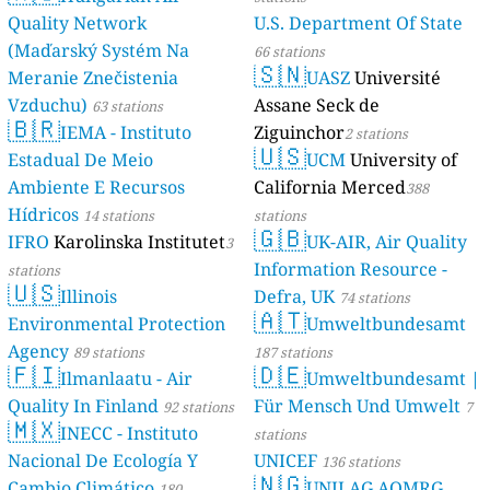
Quality Network
U.S. Department Of State
(Maďarský Systém Na
66 stations
🇸🇳
Meranie Znečistenia
UASZ
Université
Vzduchu)
Assane Seck de
63 stations
🇧🇷
IEMA - Instituto
Ziguinchor
2 stations
🇺🇸
Estadual De Meio
UCM
University of
Ambiente E Recursos
California Merced
388
Hídricos
14 stations
stations
🇬🇧
IFRO
Karolinska Institutet
UK-AIR, Air Quality
3
Information Resource -
stations
🇺🇸
Illinois
Defra, UK
74 stations
🇦🇹
Environmental Protection
Umweltbundesamt
Agency
89 stations
187 stations
🇫🇮
🇩🇪
Ilmanlaatu - Air
Umweltbundesamt |
Quality In Finland
Für Mensch Und Umwelt
92 stations
7
🇲🇽
INECC - Instituto
stations
Nacional De Ecología Y
UNICEF
136 stations
🇳🇬
Cambio Climático
UNILAG AQMRG
180