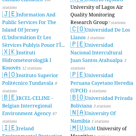
University of Lagos Air
stations
🇯🇪
Information And
Quality Monitoring
Public Services For The
Research Group
7 stations
🇨🇴
Island Of Jersey
Universidad De Los
(L'înformâtion Et Les
Llanos
1 stations
🇵🇪
Sèrvices Publyis Pouor I'Île
Universidad
🇽🇰
Dé Jèrri)
Instituti
Nacional Intercultural
2 stations
Hidrometeorologjik I
Juan Santos Atahualpa
3
Kosovës
12 stations
stations
🇦🇴
🇵🇪
Instituto Superior
Universidad
Politécnico Tundavala
Peruana Cayetano Heredia
8
(UPCH)
stations
4 stations
🇧🇪
🇧🇴
IRCEL-CELINE -
Universidad Privada
Belgian Interregional
Boliviana
3 stations
🇳🇦
Environment Agency
University Of
87
Namibia
stations
1 stations
🇮🇪
🇲🇺
Ireland
UoM
University of