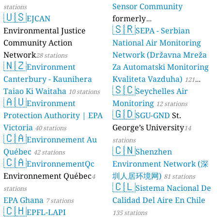
Sensor Community
stations
🇺🇸
EJCAN
formerly
🇸🇷
Environmental Justice
luftdaten.info
SEPA - Serbian
35819 stations
Community Action
National Air Monitoring
Network
Network (Državna Mreža
28 stations
🇳🇿
Environment
Za Automatski Monitoring
Canterbury - Kaunihera
Kvaliteta Vazduha)
121
🇸🇨
Taiao Ki Waitaha
Seychelles Air
10 stations
stations
🇦🇺
Environment
Monitoring
12 stations
🇬🇩
Protection Authority | EPA
SGU-GND
St.
Victoria
George’s University
40 stations
14
🇨🇦
Environnement Au
stations
🇨🇳
Québec
Shenzhen
42 stations
🇨🇦
EnvironnementQc
Environment Network (深
Environnement Québec
圳人居环境网)
4
81 stations
🇨🇱
Sistema Nacional De
stations
EPA Ghana
Calidad Del Aire En Chile
7 stations
🇨🇭
EPFL-LAPI
135 stations