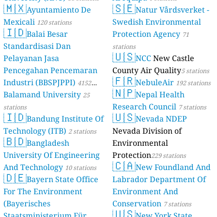
🇲🇽
🇸🇪
Ayuntamiento De
Natur Vårdsverket -
Mexicali
Swedish Environmental
120 stations
🇮🇩
Balai Besar
Protection Agency
71
Standardisasi Dan
stations
🇺🇸
Pelayanan Jasa
NCC
New Castle
Pencegahan Pencemaran
County Air Quality
5 stations
🇫🇷
Industri (BBSPJPPI)
NebuleAir
4152
192 stations
🇳🇵
Balamand University
Nepal Health
stations
25
Research Council
stations
7 stations
🇮🇩
🇺🇸
Bandung Institute Of
Nevada NDEP
Technology (ITB)
Nevada Division of
2 stations
🇧🇩
Bangladesh
Environmental
University Of Engineering
Protection
229 stations
🇨🇦
And Technology
New Foundland And
10 stations
🇩🇪
Bayern State Office
Labrador Department Of
For The Environment
Environment And
(Bayerisches
Conservation
7 stations
🇺🇸
Staatsministerium Für
New York State