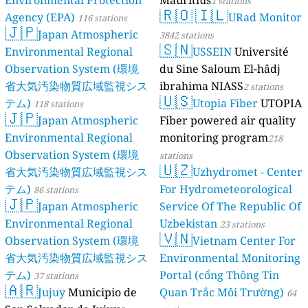
Environmental Protection
Mauritius
1 stations
🇷🇴
🇮🇱
Agency (EPA)
URad Monitor
116 stations
🇯🇵
Japan Atmospheric
3842 stations
🇸🇳
Environmental Regional
USSEIN
Université
Observation System (環境
du Sine Saloum El-hâdj
省大気汚染物質広域監視シス
ibrahima NIASS
2 stations
🇺🇸
テム)
Utopia Fiber
UTOPIA
118 stations
🇯🇵
Japan Atmospheric
Fiber powered air quality
Environmental Regional
monitoring program
218
Observation System (環境
stations
🇺🇿
省大気汚染物質広域監視シス
Uzhydromet - Center
テム)
For Hydrometeorological
86 stations
🇯🇵
Japan Atmospheric
Service Of The Republic Of
Environmental Regional
Uzbekistan
23 stations
🇻🇳
Observation System (環境
Vietnam Center For
省大気汚染物質広域監視シス
Environmental Monitoring
テム)
Portal (cổng Thông Tin
37 stations
🇦🇷
Jujuy
Municipio de
Quan Trắc Môi Trường)
64