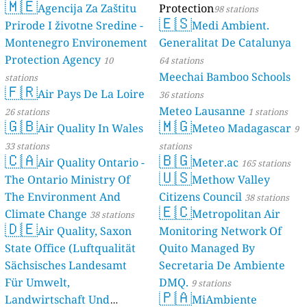
🇲🇪
Agencija Za Zaštitu
Protection
98 stations
🇪🇸
Prirode I životne Sredine -
Medi Ambient.
Montenegro Environement
Generalitat De Catalunya
Protection Agency
10
64 stations
Meechai Bamboo Schools
stations
🇫🇷
Air Pays De La Loire
36 stations
Meteo Lausanne
26 stations
1 stations
🇬🇧
🇲🇬
Air Quality In Wales
Meteo Madagascar
9
33 stations
stations
🇨🇦
🇧🇬
Air Quality Ontario -
Meter.ac
165 stations
🇺🇸
The Ontario Ministry Of
Methow Valley
The Environment And
Citizens Council
38 stations
🇪🇨
Climate Change
Metropolitan Air
38 stations
🇩🇪
Air Quality, Saxon
Monitoring Network Of
State Office (Luftqualität
Quito Managed By
Sächsisches Landesamt
Secretaria De Ambiente
Für Umwelt,
DMQ.
9 stations
🇵🇦
Landwirtschaft Und
MiAmbiente