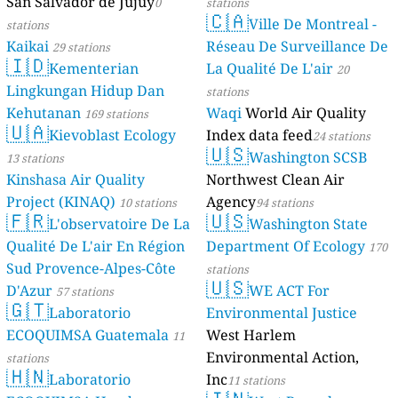
San Salvador de Jujuy
0
stations
🇨🇦
Ville De Montreal -
stations
Kaikai
Réseau De Surveillance De
29 stations
🇮🇩
Kementerian
La Qualité De L'air
20
Lingkungan Hidup Dan
stations
Kehutanan
Waqi
World Air Quality
169 stations
🇺🇦
Kievoblast Ecology
Index data feed
24 stations
🇺🇸
Washington SCSB
13 stations
Kinshasa Air Quality
Northwest Clean Air
Project (KINAQ)
Agency
10 stations
94 stations
🇫🇷
🇺🇸
L'observatoire De La
Washington State
Qualité De L'air En Région
Department Of Ecology
170
Sud Provence-Alpes-Côte
stations
🇺🇸
D'Azur
WE ACT For
57 stations
🇬🇹
Laboratorio
Environmental Justice
ECOQUIMSA Guatemala
West Harlem
11
Environmental Action,
stations
🇭🇳
Laboratorio
Inc
11 stations