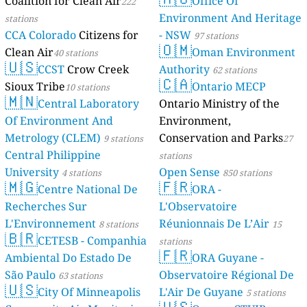
Coalition for Clean Air
Mayotte
Office Of
222
4 stations
Environment And Heritage
stations
CCA Colorado
Citizens for
- NSW
97 stations
🇴🇲
Clean Air
Oman Environment
40 stations
🇺🇸
CCST
Crow Creek
Authority
62 stations
🇨🇦
Sioux Tribe
Ontario MECP
10 stations
🇲🇳
Central Laboratory
Ontario Ministry of the
Of Environment And
Environment,
Metrology (CLEM)
Conservation and Parks
9 stations
27
Central Philippine
stations
University
Open Sense
4 stations
850 stations
🇲🇬
🇫🇷
Centre National De
ORA -
Recherches Sur
L'Observatoire
L'Environnement
Réunionnais De L’Air
8 stations
15
🇧🇷
CETESB - Companhia
stations
🇫🇷
Ambiental Do Estado De
ORA Guyane -
São Paulo
Observatoire Régional De
63 stations
🇺🇸
City Of Minneapolis
L'Air De Guyane
5 stations
🇺🇸