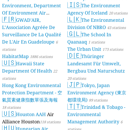
🇮🇸
Environment, Department
The Environment
Of Environment Air
Agency Of Iceland
20 stations
🇫🇷
🇱🇰
Quality Monitoring
GWAD'AIR,
The Environmental
30
L’Association Agréée De
Division Of NBRO
stations
43 stations
🇬🇱
Surveillance De La Qualité
The School In
De L'Air En Guadeloupe
Qaanaaq
6
1 stations
The Urban Unit
stations
173 stations
🇩🇪
HabitatMap
Thüringer
1886 stations
🇺🇸
Hawaii State
Landesamt Für Umwelt,
Department Of Health
Bergbau Und Naturschutz
22
stations
20 stations
🇯🇵
Hong Kong Environmental
Tokyo, Japan
Protection Department - 空
Environment Agency (東京
氣質素健康指數單張及海報
都環境局)
89 stations
🇹🇹
Trinidad & Tobago -
18 stations
🇺🇸
Houston AAH
Air
Environmental
Alliance Houston
Management Authority
118 stations
6
🇭🇺
Hungarian Air
stations