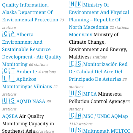
🇲🇰
Quality Information,
Ministry Of
Alaska Department Of
Environment And Physical
Enviromental Protection
Planning – Republic Of
73
North Macedonia
stations
22 stations
🇨🇦
Alberta
Moenv.mv
Ministry of
Environment And
Climate Change,
Sustainable Resource
Environment and Energy,
Development - Air Quality
Maldives
1 stations
🇪🇸
Monitoring
Monitorización Red
66 stations
🇬🇹
Ambente
De Calidad Del Aire Del
4 stations
🇱🇹
Aplinkos
Principado De Asturias
23
Monitoringas Vilniaus
22
stations
🇺🇸
MPCA
Minnesota
stations
🇺🇸
AQMD NASA
Pollution Control Agency
69
33
stations
stations
🇨🇦
AQSEA
Air Quality
MSC / UNBC AQMap
Monitoring Capacity in
1110 stations
🇺🇸
Southeast Asia
Multnomah MULTCO
85 stations