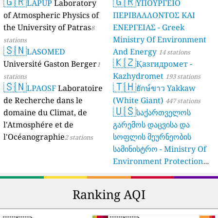
🇬🇷
🇬🇷
(Landesamt Für Natur,
LAPUP
Laboratory
ΥΠΟΥΡΓΕΙΟ
Umwelt Und
of Atmospheric Physics of
ΠΕΡΙΒΑΛΛΟΝΤΟΣ ΚΑΙ
Verbraucherschutz NRW)
the University of Patras
ΕΝΕΡΓΕΙΑΣ - Greek
8
Ministry Of Environment
61 stations
stations
🇸🇳
LASOMED
And Energy
14 stations
🇰🇿
Université Gaston Berger
Қазгидромет -
1
Kazhydromet
stations
193 stations
🇸🇳
🇹🇭
LPAOSF
Laboratoire
ยักษ์ขาว Yakkaw
de Recherche dans le
(White Giant)
447 stations
🇺🇸
domaine du Climat, de
საქართველოს
l'Atmosphére et de
გარემოს დაცვისა და
l'Océanographie
სოფლის მეურნეობის
2 stations
სამინისტრო - Ministry Of
Environment Protection
And Agriculture Of
Georgia
16 stations
Ranking AQI