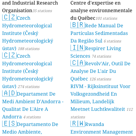
and Industrial Research
Centre d'expertise en
Organisation
analyse environnementale
35 stations
🇨🇿
Czech
du Québec
101 stations
🇧🇷
Hydrometeorological
Rede Manual De
Institute (Český
Partículas Sedimentadas
Hydrometeorologický
Da Região Sul
6 stations
🇮🇳
ústav)
Respirer Living
188 stations
🇨🇿
Czech
Sciences
74 stations
🇨🇦
Hydrometeorological
Revolv'Air, Outil De
Institute (Český
Analyse De L'air Du
Hydrometeorologický
Québec
126 stations
ústav)
RIVM - Rijksinstituut Voor
274 stations
🇦🇩
Departament De
Volksgezondheid En
Medi Ambient D'Andorra -
Milieum, Landelijk
Qualitat De L'Aire A
Meetnet Luchtkwaliteit
112
Andorra
4 stations
stations
🇪🇸
🇷🇼
Departamento De
Rwanda
Medio Ambiente,
Environment Management