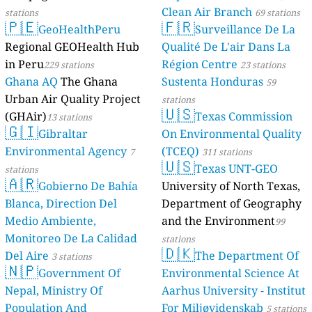
Clean Air Branch
stations
69 stations
🇵🇪
🇫🇷
GeoHealthPeru
Surveillance De La
Regional GEOHealth Hub
Qualité De L'air Dans La
in Peru
Région Centre
229 stations
23 stations
Ghana AQ
The Ghana
Sustenta Honduras
59
Urban Air Quality Project
stations
🇺🇸
(GHAir)
Texas Commission
13 stations
🇬🇮
Gibraltar
On Environmental Quality
Environmental Agency
(TCEQ)
7
311 stations
🇺🇸
Texas UNT-GEO
stations
🇦🇷
Gobierno De Bahía
University of North Texas,
Blanca, Direction Del
Department of Geography
Medio Ambiente,
and the Environment
99
Monitoreo De La Calidad
stations
🇩🇰
Del Aire
The Department Of
3 stations
🇳🇵
Government Of
Environmental Science At
Nepal, Ministry Of
Aarhus University - Institut
Population And
For Miljøvidenskab
5 stations