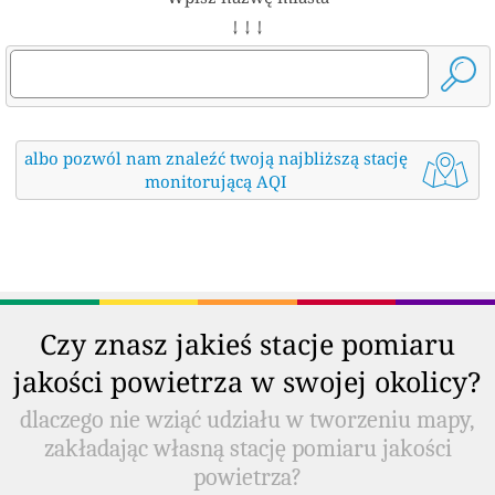
↓ ↓ ↓
albo pozwól nam znaleźć twoją najbliższą stację
monitorującą AQI
Czy znasz jakieś stacje pomiaru
jakości powietrza w swojej okolicy?
dlaczego nie wziąć udziału w tworzeniu mapy,
zakładając własną stację pomiaru jakości
powietrza?