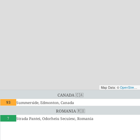
Map Data: ©
OpenStreetMap contributors
Canada 🇨🇦
93
Summerside, Edmonton, Canada
Romania 🇷🇴
7
Strada Pantei, Odorheiu Secuiesc, Romania