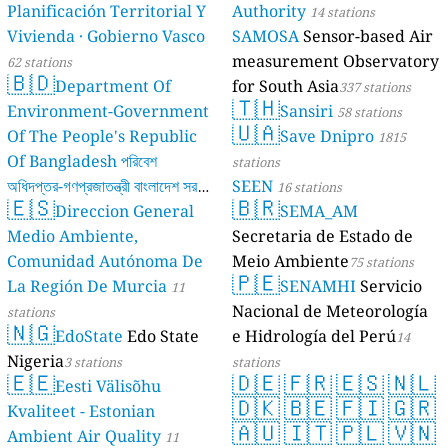
Planificación Territorial Y
Authority
14 stations
Vivienda · Gobierno Vasco
SAMOSA
Sensor-based Air
measurement Observatory
62 stations
🇧🇩
Department Of
for South Asia
337 stations
🇹🇭
Environment-Government
Sansiri
58 stations
🇺🇦
Of The People's Republic
Save Dnipro
1815
Of Bangladesh পরিবেশ
stations
অধিদপ্তর-গণপ্রজাতন্ত্রী বাংলাদেশ সরকার
SEEN
16 stations
🇪🇸
🇧🇷
Direccion General
SEMA_AM
17 stations
Medio Ambiente,
Secretaria de Estado de
Comunidad Autónoma De
Meio Ambiente
75 stations
🇵🇪
La Región De Murcia
SENAMHI
Servicio
11
Nacional de Meteorología
stations
🇳🇬
EdoState
Edo State
e Hidrología del Perú
14
Nigeria
3 stations
stations
🇪🇪
🇩🇪
🇫🇷
🇪🇸
🇳🇱
Eesti Välisõhu
🇩🇰
🇧🇪
🇫🇮
🇬🇷
Kvaliteet - Estonian
🇦🇺
🇮🇹
🇵🇱
🇻🇳
Ambient Air Quality
11