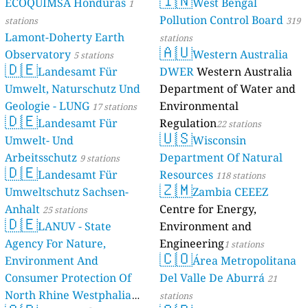
🇮🇳
ECOQUIMSA Honduras
West Bengal
1
Pollution Control Board
stations
319
Lamont-Doherty Earth
stations
🇦🇺
Observatory
Western Australia
5 stations
🇩🇪
Landesamt Für
DWER
Western Australia
Umwelt, Naturschutz Und
Department of Water and
Geologie - LUNG
Environmental
17 stations
🇩🇪
Landesamt Für
Regulation
22 stations
🇺🇸
Umwelt- Und
Wisconsin
Arbeitsschutz
Department Of Natural
9 stations
🇩🇪
Landesamt Für
Resources
118 stations
🇿🇲
Umweltschutz Sachsen-
Zambia CEEEZ
Anhalt
Centre for Energy,
25 stations
🇩🇪
LANUV - State
Environment and
Agency For Nature,
Engineering
1 stations
🇨🇴
Environment And
Área Metropolitana
Consumer Protection Of
Del Valle De Aburrá
21
North Rhine Westphalia
stations