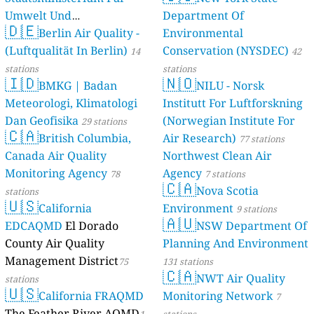
Umwelt Und
Department Of
🇩🇪
Berlin Air Quality -
Verbraucherschutz) - LfU
Environmental
(Luftqualität In Berlin)
Conservation (NYSDEC)
46 stations
14
42
stations
stations
🇮🇩
🇳🇴
BMKG | Badan
NILU - Norsk
Meteorologi, Klimatologi
Institutt For Luftforskning
Dan Geofisika
(Norwegian Institute For
29 stations
🇨🇦
British Columbia,
Air Research)
77 stations
Canada Air Quality
Northwest Clean Air
Monitoring Agency
Agency
78
7 stations
🇨🇦
Nova Scotia
stations
🇺🇸
California
Environment
9 stations
🇦🇺
EDCAQMD
El Dorado
NSW Department Of
County Air Quality
Planning And Environment
Management District
75
131 stations
🇨🇦
NWT Air Quality
stations
🇺🇸
California FRAQMD
Monitoring Network
7
The Feather River AQMD