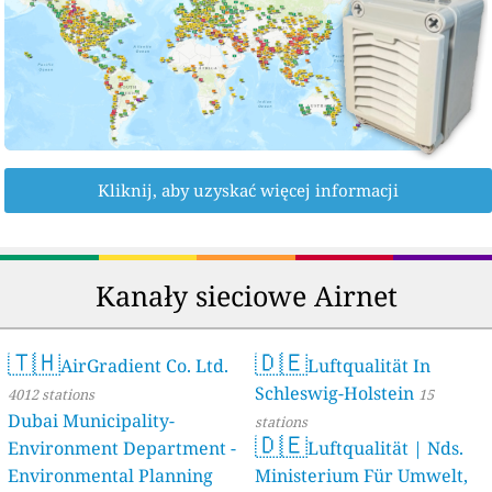
Kliknij, aby uzyskać więcej informacji
Kanały sieciowe Airnet
🇹🇭
🇩🇪
AirGradient Co. Ltd.
Luftqualität In
Schleswig-Holstein
4012 stations
15
Dubai Municipality-
stations
🇩🇪
Environment Department -
Luftqualität | Nds.
Environmental Planning
Ministerium Für Umwelt,