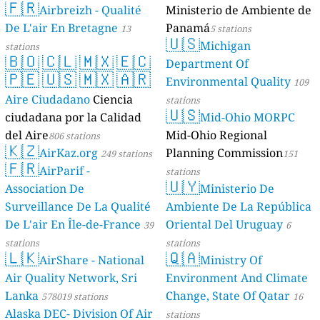
🇫🇷
Geologie)
Airbreizh - Qualité
Ministerio de Ambiente de
50 stations
De L'air En Bretagne
Panamá
13
5 stations
🇺🇸
Michigan
stations
🇧🇴
🇨🇱
🇲🇽
🇪🇨
Department Of
🇵🇪
🇺🇸
🇲🇽
🇦🇷
Environmental Quality
109
Aire Ciudadano
Ciencia
stations
🇺🇸
ciudadana por la Calidad
Mid-Ohio MORPC
del Aire
Mid-Ohio Regional
806 stations
🇰🇿
AirKaz.org
Planning Commission
249 stations
151
🇫🇷
AirParif -
stations
🇺🇾
Association De
Ministerio De
Surveillance De La Qualité
Ambiente De La República
De L'air En Île-de-France
Oriental Del Uruguay
39
6
stations
stations
🇱🇰
🇶🇦
AirShare - National
Ministry Of
Air Quality Network, Sri
Environment And Climate
Lanka
Change, State Of Qatar
578019 stations
16
Alaska DEC- Division Of Air
stations