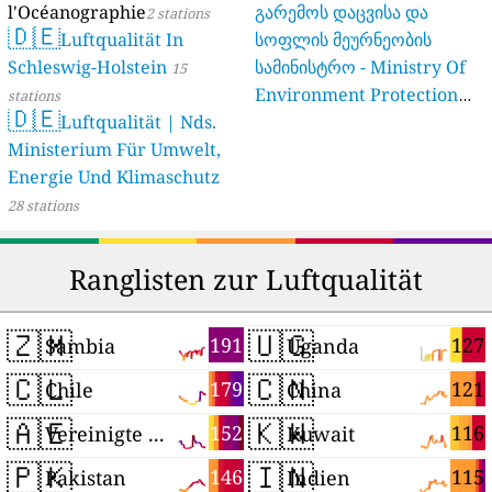
l'Océanographie
გარემოს დაცვისა და
2 stations
🇩🇪
Luftqualität In
სოფლის მეურნეობის
Schleswig-Holstein
სამინისტრო - Ministry Of
15
Environment Protection
stations
🇩🇪
Luftqualität | Nds.
And Agriculture Of
Ministerium Für Umwelt,
Georgia
16 stations
Energie Und Klimaschutz
28 stations
Ranglisten zur Luftqualität
🇿🇲
🇺🇬
191
127
Sambia
Uganda
🇨🇱
🇨🇳
179
121
Chile
China
🇦🇪
🇰🇼
152
116
Vereinigte Arabische Emirate
Kuwait
🇵🇰
🇮🇳
146
115
Pakistan
Indien