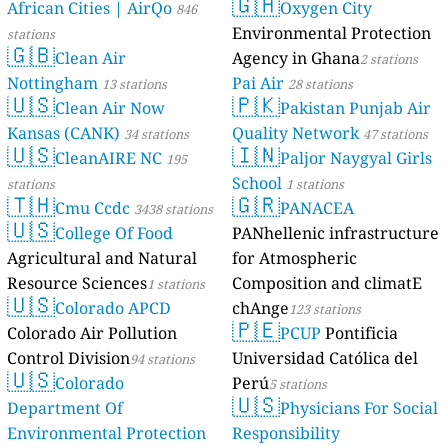
🇬🇭
African Cities | AirQo
Oxygen City
846
Environmental Protection
stations
🇬🇧
Clean Air
Agency in Ghana
2 stations
Nottingham
Pai Air
13 stations
28 stations
🇺🇸
🇵🇰
Clean Air Now
Pakistan Punjab Air
Kansas (CANK)
Quality Network
34 stations
47 stations
🇺🇸
🇮🇳
CleanAIRE NC
Paljor Naygyal Girls
195
School
stations
1 stations
🇹🇭
🇬🇷
Cmu Ccdc
PANACEA
3438 stations
🇺🇸
College Of Food
PANhellenic infrastructure
Agricultural and Natural
for Atmospheric
Resource Sciences
Composition and climatE
1 stations
🇺🇸
Colorado APCD
chAnge
123 stations
🇵🇪
Colorado Air Pollution
PCUP
Pontificia
Control Division
Universidad Católica del
94 stations
🇺🇸
Colorado
Perú
5 stations
🇺🇸
Department Of
Physicians For Social
Environmental Protection
Responsibility