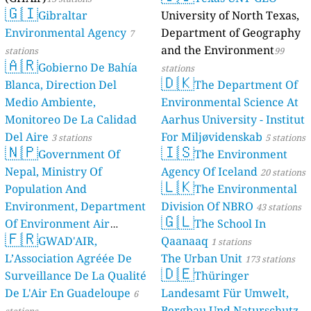
🇬🇮
Gibraltar
University of North Texas,
Environmental Agency
Department of Geography
7
and the Environment
stations
99
🇦🇷
Gobierno De Bahía
stations
🇩🇰
Blanca, Direction Del
The Department Of
Medio Ambiente,
Environmental Science At
Monitoreo De La Calidad
Aarhus University - Institut
Del Aire
For Miljøvidenskab
3 stations
5 stations
🇳🇵
🇮🇸
Government Of
The Environment
Nepal, Ministry Of
Agency Of Iceland
20 stations
🇱🇰
Population And
The Environmental
Environment, Department
Division Of NBRO
43 stations
🇬🇱
Of Environment Air
The School In
🇫🇷
Quality Monitoring
GWAD'AIR,
Qaanaaq
30
1 stations
L’Association Agréée De
The Urban Unit
stations
173 stations
🇩🇪
Surveillance De La Qualité
Thüringer
De L'Air En Guadeloupe
Landesamt Für Umwelt,
6
Bergbau Und Naturschutz