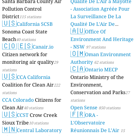
Santa Barbara County Air
Qualité De L'Air à Mayotte
Pollution Control
- Association Agréée Pour
District
La Surveillance De La
115 stations
🇺🇸
California SCSB
Qualité De L'Air De
🇦🇺
Sonoma Coast State
Mayotte
Office Of
4 stations
Beach
Environment And Heritage
40 stations
🇨🇴
🇪🇸
Canair.io
- NSW
97 stations
🇴🇲
Citizen network for
Oman Environment
monitoring air quality
Authority
29
62 stations
🇨🇦
Ontario MECP
stations
🇺🇸
CCA California
Ontario Ministry of the
Coalition for Clean Air
Environment,
222
Conservation and Parks
stations
27
CCA Colorado
Citizens for
stations
Clean Air
Open Sense
40 stations
850 stations
🇺🇸
🇫🇷
CCST
Crow Creek
ORA -
Sioux Tribe
L'Observatoire
10 stations
🇲🇳
Central Laboratory
Réunionnais De L’Air
15