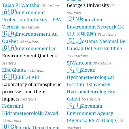
Taiao Ki Waitaha
George’s University
10 stations
14
🇦🇺
Environment
stations
🇨🇳
Protection Authority | EPA
Shenzhen
Victoria
Environment Network (深
40 stations
🇨🇦
Environnement Au
圳人居环境网)
81 stations
🇨🇱
Québec
Sistema Nacional De
42 stations
🇨🇦
EnvironnementQc
Calidad Del Aire En Chile
Environnement Québec
4
135 stations
SJVAir.com
stations
39 stations
🇸🇰
EPA Ghana
Slovak
7 stations
🇨🇭
EPFL-LAPI
Hydrometeorological
Laboratory of atmospheric
Institute (Slovenský
processes and their
Hydrometeorologický
impacts
ústav)
7 stations
66 stations
🇸🇮
Federalni
Slovenian
Hidrometeorološki Zavod
Environment Agency
(Agencija RS Za Okolje)
25 stations
26
🇺🇸
Florida Department
stations