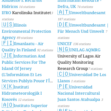
Ambiente E Recursos
Information Resource -
Hídricos
Defra, UK
14 stations
74 stations
🇦🇹
IFRO
Karolinska Institutet
Umweltbundesamt
3
stations
187 stations
🇺🇸
🇩🇪
Illinois
Umweltbundesamt |
Environmental Protection
Für Mensch Und Umwelt
7
Agency
89 stations
stations
🇫🇮
Ilmanlaatu - Air
UNICEF
136 stations
🇳🇬
Quality In Finland
UNILAG AQMRG
92 stations
🇯🇪
Information And
University of Lagos Air
Public Services For The
Quality Monitoring
Island Of Jersey
Research Group
7 stations
🇨🇴
(L'înformâtion Et Les
Universidad De Los
Sèrvices Publyis Pouor I'Île
Llanos
1 stations
🇽🇰
🇵🇪
Dé Jèrri)
Instituti
Universidad
2 stations
Hidrometeorologjik I
Nacional Intercultural
Kosovës
Juan Santos Atahualpa
12 stations
3
🇦🇴
Instituto Superior
stations
🇵🇪