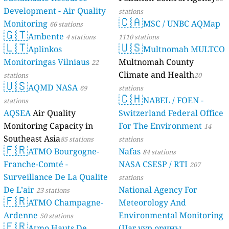
Development - Air Quality
stations
🇨🇦
Monitoring
MSC / UNBC AQMap
66 stations
🇬🇹
Ambente
4 stations
1110 stations
🇱🇹
🇺🇸
Aplinkos
Multnomah MULTCO
Monitoringas Vilniaus
Multnomah County
22
Climate and Health
stations
20
🇺🇸
AQMD NASA
69
stations
🇨🇭
NABEL / FOEN -
stations
AQSEA
Air Quality
Switzerland Federal Office
Monitoring Capacity in
For The Environment
14
Southeast Asia
85 stations
stations
🇫🇷
ATMO Bourgogne-
Nafas
84 stations
Franche-Comté -
NASA CSESP / RTI
207
Surveillance De La Qualite
stations
De L’air
National Agency For
23 stations
🇫🇷
ATMO Champagne-
Meteorology And
Ardenne
Environmental Monitoring
50 stations
🇫🇷
Atmo Hauts De
(Цаг уур орчны