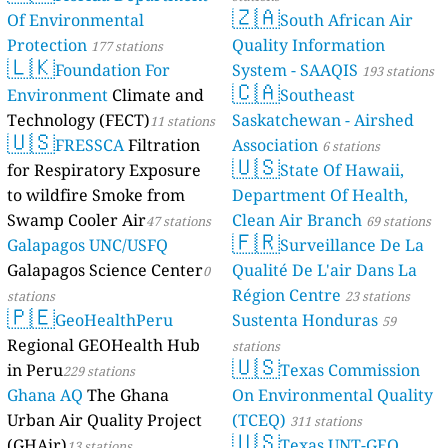
🇿🇦
Of Environmental
South African Air
Protection
Quality Information
177 stations
🇱🇰
Foundation For
System - SAAQIS
193 stations
🇨🇦
Environment
Climate and
Southeast
Technology (FECT)
Saskatchewan - Airshed
11 stations
🇺🇸
FRESSCA
Filtration
Association
6 stations
🇺🇸
for Respiratory Exposure
State Of Hawaii,
to wildfire Smoke from
Department Of Health,
Swamp Cooler Air
Clean Air Branch
47 stations
69 stations
🇫🇷
Galapagos UNC/USFQ
Surveillance De La
Galapagos Science Center
Qualité De L'air Dans La
0
Région Centre
stations
23 stations
🇵🇪
GeoHealthPeru
Sustenta Honduras
59
Regional GEOHealth Hub
stations
🇺🇸
in Peru
Texas Commission
229 stations
Ghana AQ
The Ghana
On Environmental Quality
Urban Air Quality Project
(TCEQ)
311 stations
🇺🇸
(GHAir)
Texas UNT-GEO
13 stations