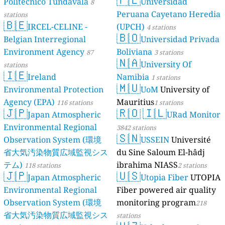
Politécnico Tundavala
Universidad
8
Peruana Cayetano Heredia
stations
🇧🇪
IRCEL-CELINE -
(UPCH)
4 stations
🇧🇴
Belgian Interregional
Universidad Privada
Environment Agency
Boliviana
87
3 stations
🇳🇦
University Of
stations
🇮🇪
Ireland
Namibia
1 stations
🇲🇺
Environmental Protection
UoM
University of
Agency (EPA)
Mauritius
116 stations
1 stations
🇯🇵
🇷🇴
🇮🇱
Japan Atmospheric
URad Monitor
Environmental Regional
3842 stations
🇸🇳
Observation System (環境
USSEIN
Université
省大気汚染物質広域監視シス
du Sine Saloum El-hâdj
テム)
ibrahima NIASS
118 stations
2 stations
🇯🇵
🇺🇸
Japan Atmospheric
Utopia Fiber
UTOPIA
Environmental Regional
Fiber powered air quality
Observation System (環境
monitoring program
218
省大気汚染物質広域監視シス
stations