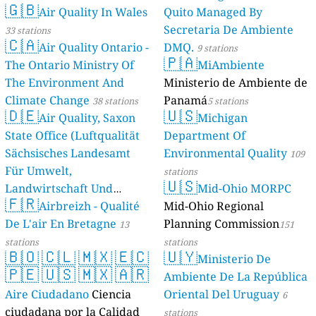
🇬🇧
Air Quality In Wales
Quito Managed By
Secretaria De Ambiente
33 stations
🇨🇦
Air Quality Ontario -
DMQ.
9 stations
🇵🇦
The Ontario Ministry Of
MiAmbiente
The Environment And
Ministerio de Ambiente de
Climate Change
Panamá
38 stations
5 stations
🇩🇪
🇺🇸
Air Quality, Saxon
Michigan
State Office (Luftqualität
Department Of
Sächsisches Landesamt
Environmental Quality
109
Für Umwelt,
stations
🇺🇸
Landwirtschaft Und
Mid-Ohio MORPC
🇫🇷
Geologie)
Airbreizh - Qualité
Mid-Ohio Regional
50 stations
De L'air En Bretagne
Planning Commission
13
151
stations
stations
🇧🇴
🇨🇱
🇲🇽
🇪🇨
🇺🇾
Ministerio De
🇵🇪
🇺🇸
🇲🇽
🇦🇷
Ambiente De La República
Aire Ciudadano
Ciencia
Oriental Del Uruguay
6
ciudadana por la Calidad
stations