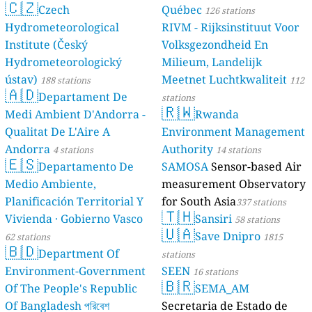
🇨🇿
Czech
Québec
126 stations
Hydrometeorological
RIVM - Rijksinstituut Voor
Institute (Český
Volksgezondheid En
Hydrometeorologický
Milieum, Landelijk
ústav)
Meetnet Luchtkwaliteit
188 stations
112
🇦🇩
Departament De
stations
🇷🇼
Medi Ambient D'Andorra -
Rwanda
Qualitat De L'Aire A
Environment Management
Andorra
Authority
4 stations
14 stations
🇪🇸
Departamento De
SAMOSA
Sensor-based Air
Medio Ambiente,
measurement Observatory
Planificación Territorial Y
for South Asia
337 stations
🇹🇭
Vivienda · Gobierno Vasco
Sansiri
58 stations
🇺🇦
Save Dnipro
62 stations
1815
🇧🇩
Department Of
stations
Environment-Government
SEEN
16 stations
🇧🇷
Of The People's Republic
SEMA_AM
Of Bangladesh পরিবেশ
Secretaria de Estado de