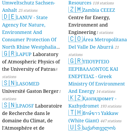
Umweltschutz Sachsen-
Resources
118 stations
🇿🇲
Anhalt
Zambia CEEEZ
25 stations
🇩🇪
LANUV - State
Centre for Energy,
Agency For Nature,
Environment and
Environment And
Engineering
1 stations
🇨🇴
Consumer Protection Of
Área Metropolitana
North Rhine Westphalia
Del Valle De Aburrá
21
🇬🇷
(Landesamt Für Natur,
LAPUP
Laboratory
stations
🇬🇷
Umwelt Und
of Atmospheric Physics of
ΥΠΟΥΡΓΕΙΟ
Verbraucherschutz NRW)
the University of Patras
ΠΕΡΙΒΑΛΛΟΝΤΟΣ ΚΑΙ
8
ΕΝΕΡΓΕΙΑΣ - Greek
61 stations
stations
🇸🇳
LASOMED
Ministry Of Environment
Université Gaston Berger
And Energy
1
14 stations
🇰🇿
Қазгидромет -
stations
🇸🇳
LPAOSF
Laboratoire
Kazhydromet
193 stations
🇹🇭
de Recherche dans le
ยักษ์ขาว Yakkaw
domaine du Climat, de
(White Giant)
447 stations
🇺🇸
l'Atmosphére et de
საქართველოს