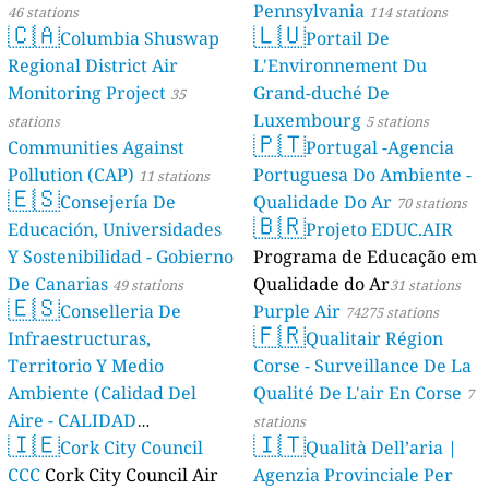
Pennsylvania
46 stations
114 stations
🇨🇦
🇱🇺
Columbia Shuswap
Portail De
Regional District Air
L'Environnement Du
Monitoring Project
Grand-duché De
35
Luxembourg
stations
5 stations
🇵🇹
Communities Against
Portugal -Agencia
Pollution (CAP)
Portuguesa Do Ambiente -
11 stations
🇪🇸
Consejería De
Qualidade Do Ar
70 stations
🇧🇷
Educación, Universidades
Projeto EDUC.AIR
Y Sostenibilidad - Gobierno
Programa de Educação em
De Canarias
Qualidade do Ar
49 stations
31 stations
🇪🇸
Conselleria De
Purple Air
74275 stations
🇫🇷
Infraestructuras,
Qualitair Région
Territorio Y Medio
Corse - Surveillance De La
Ambiente (Calidad Del
Qualité De L'air En Corse
7
Aire - CALIDAD
stations
🇮🇪
🇮🇹
AMBIENTAL)
Cork City Council
Qualità Dell’aria |
23 stations
CCC
Cork City Council Air
Agenzia Provinciale Per