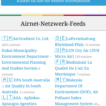
Klicken Sie hier für weitere Informationen
Airnet-Netzwerk-Feeds
🇹🇭
🇩🇪
AirGradient Co. Ltd.
Luftreinhaltung
Rheinland-Pfalz
4015 stations
25 stations
🇺🇦
Dubai Municipality-
LUN City Air (ЛУН
Environment Department -
Місто Air)
210 stations
🇫🇷
Environmental Planning
Madininair La
And Studies Section
Qualité De L’air En
8
Martinique
stations
7 stations
🇦🇺
🇲🇾
EPA South Australia
Malaysia
:: Air Quality In South
Department Of
Australia
Environment (DOE); Air
11 stations
🇱🇹
AAA - Aplinkos
Polluant Index
Apsaugos Agentūra
Management System
66