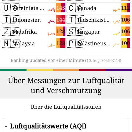
🇺🇸
🇨🇦
145
112
Vereinigte Staaten
Kanada
🇮🇩
🇹🇯
144
106
Indonesien
Tadschikistan
🇿🇦
🇸🇬
128
106
Südafrika
Singapur
🇲🇾
🇵🇸
128
100
Malaysia
Palästinensische Autonomiegebiete
Ranking updated vor einer Minute
(10. Aug. 2026 07:14)
Über Messungen zur Luftqualität
und Verschmutzung
Über die Luftqualitätsstufen
-
Luftqualitätswerte (AQI)