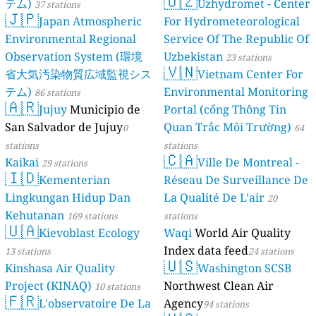
🇺🇿
テム)
Uzhydromet - Center
37 stations
🇯🇵
Japan Atmospheric
For Hydrometeorological
Environmental Regional
Service Of The Republic Of
Observation System (環境
Uzbekistan
23 stations
🇻🇳
省大気汚染物質広域監視シス
Vietnam Center For
テム)
Environmental Monitoring
86 stations
🇦🇷
Jujuy
Municipio de
Portal (cổng Thông Tin
San Salvador de Jujuy
Quan Trắc Môi Trường)
0
64
stations
stations
🇨🇦
Kaikai
Ville De Montreal -
29 stations
🇮🇩
Kementerian
Réseau De Surveillance De
Lingkungan Hidup Dan
La Qualité De L'air
20
Kehutanan
169 stations
stations
🇺🇦
Kievoblast Ecology
Waqi
World Air Quality
Index data feed
13 stations
24 stations
🇺🇸
Kinshasa Air Quality
Washington SCSB
Project (KINAQ)
Northwest Clean Air
10 stations
🇫🇷
L'observatoire De La
Agency
94 stations