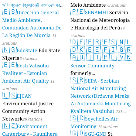
অধিদপ্তর-গণপ্রজাতন্ত্রী বাংলাদেশ সরকার
Meio Ambiente
75 stations
🇪🇸
🇵🇪
Direccion General
SENAMHI
Servicio
17 stations
Medio Ambiente,
Nacional de Meteorología
Comunidad Autónoma De
e Hidrología del Perú
14
La Región De Murcia
11
stations
🇩🇪
🇫🇷
🇪🇸
🇳🇱
stations
🇳🇬
🇩🇰
🇧🇪
🇫🇮
🇬🇷
EdoState
Edo State
🇦🇺
🇮🇹
🇵🇱
🇻🇳
Nigeria
3 stations
🇪🇪
Eesti Välisõhu
Sensor Community
Kvaliteet - Estonian
formerly
🇸🇷
Ambient Air Quality
luftdaten.info
SEPA - Serbian
11
35821 stations
National Air Monitoring
stations
🇺🇸
EJCAN
Network (Državna Mreža
Environmental Justice
Za Automatski Monitoring
Community Action
Kvaliteta Vazduha)
121
🇸🇨
Network
Seychelles Air
28 stations
stations
🇳🇿
Environment
Monitoring
12 stations
🇬🇩
Canterbury - Kaunihera
SGU-GND
St.