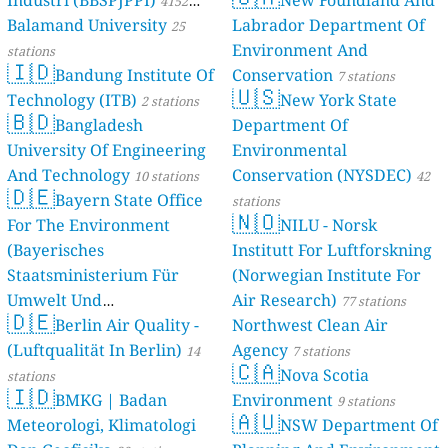
Industri (BBSPJPPI)
New Foundland And
4152
Balamand University
Labrador Department Of
stations
25
Environment And
stations
🇮🇩
Bandung Institute Of
Conservation
7 stations
🇺🇸
Technology (ITB)
New York State
2 stations
🇧🇩
Bangladesh
Department Of
University Of Engineering
Environmental
And Technology
Conservation (NYSDEC)
10 stations
42
🇩🇪
Bayern State Office
stations
🇳🇴
For The Environment
NILU - Norsk
(Bayerisches
Institutt For Luftforskning
Staatsministerium Für
(Norwegian Institute For
Umwelt Und
Air Research)
77 stations
🇩🇪
Berlin Air Quality -
Verbraucherschutz) - LfU
Northwest Clean Air
(Luftqualität In Berlin)
Agency
46 stations
14
7 stations
🇨🇦
Nova Scotia
stations
🇮🇩
BMKG | Badan
Environment
9 stations
🇦🇺
Meteorologi, Klimatologi
NSW Department Of