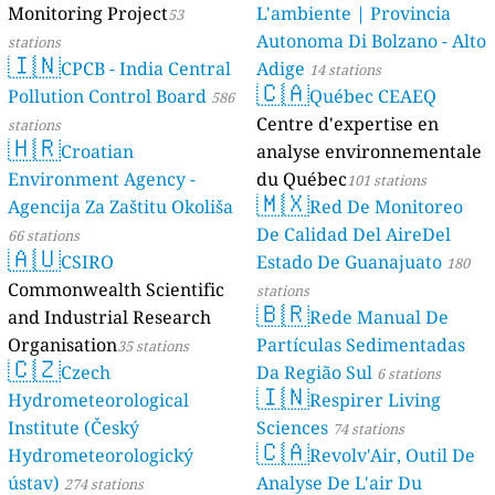
Monitoring Project
L'ambiente | Provincia
53
Autonoma Di Bolzano - Alto
stations
🇮🇳
CPCB - India Central
Adige
14 stations
🇨🇦
Pollution Control Board
Québec CEAEQ
586
Centre d'expertise en
stations
🇭🇷
Croatian
analyse environnementale
Environment Agency -
du Québec
101 stations
🇲🇽
Agencija Za Zaštitu Okoliša
Red De Monitoreo
De Calidad Del AireDel
66 stations
🇦🇺
CSIRO
Estado De Guanajuato
180
Commonwealth Scientific
stations
🇧🇷
and Industrial Research
Rede Manual De
Organisation
Partículas Sedimentadas
35 stations
🇨🇿
Czech
Da Região Sul
6 stations
🇮🇳
Hydrometeorological
Respirer Living
Institute (Český
Sciences
74 stations
🇨🇦
Hydrometeorologický
Revolv'Air, Outil De
ústav)
Analyse De L'air Du
274 stations