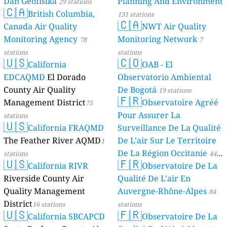
Dan Geofisika
Planning And Environment
29 stations
🇨🇦
British Columbia,
131 stations
🇨🇦
Canada Air Quality
NWT Air Quality
Monitoring Agency
Monitoring Network
78
7
stations
stations
🇺🇸
🇨🇴
California
OAB - El
EDCAQMD
El Dorado
Observatorio Ambiental
County Air Quality
De Bogotá
19 stations
🇫🇷
Management District
Observatoire Agréé
75
Pour Assurer La
stations
🇺🇸
California FRAQMD
Surveillance De La Qualité
The Feather River AQMD
De L’air Sur Le Territoire
1
De La Région Occitanie
stations
44
🇺🇸
🇫🇷
California RIVR
Observatoire De La
stations
Riverside County Air
Qualité De L'air En
Quality Management
Auvergne-Rhône-Alpes
84
District
16 stations
stations
🇺🇸
🇫🇷
California SBCAPCD
Observatoire De La