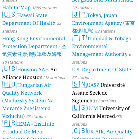
stations
HabitatMap
1886 stations
20 stations
🇺🇸
🇯🇵
Hawaii State
Tokyo, Japan
Department Of Health
Environment Agency (東京
22
都環境局)
stations
89 stations
🇹🇹
Hong Kong Environmental
Trinidad & Tobago -
Protection Department - 空
Environmental
氣質素健康指數單張及海報
Management Authority
6
18 stations
stations
🇺🇸
Houston AAH
Air
U.S. Department Of State
Alliance Houston
118 stations
66 stations
🇭🇺
🇸🇳
Hungarian Air
UASZ
Université
Quality Network
Assane Seck de
(Maďarský Systém Na
Ziguinchor
2 stations
🇺🇸
Meranie Znečistenia
UCM
University of
Vzduchu)
California Merced
63 stations
388
🇧🇷
IEMA - Instituto
stations
🇬🇧
Estadual De Meio
UK-AIR, Air Quality