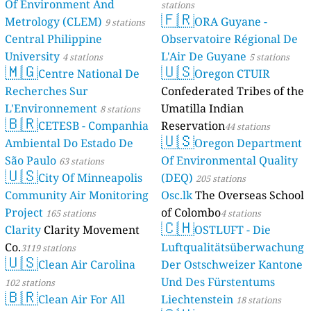
Of Environment And
stations
🇫🇷
Metrology (CLEM)
ORA Guyane -
9 stations
Central Philippine
Observatoire Régional De
University
L'Air De Guyane
4 stations
5 stations
🇲🇬
🇺🇸
Centre National De
Oregon CTUIR
Recherches Sur
Confederated Tribes of the
L'Environnement
Umatilla Indian
8 stations
🇧🇷
CETESB - Companhia
Reservation
44 stations
🇺🇸
Ambiental Do Estado De
Oregon Department
São Paulo
Of Environmental Quality
63 stations
🇺🇸
City Of Minneapolis
(DEQ)
205 stations
Community Air Monitoring
Osc.lk
The Overseas School
Project
of Colombo
165 stations
4 stations
🇨🇭
Clarity
Clarity Movement
OSTLUFT - Die
Co.
Luftqualitätsüberwachung
3119 stations
🇺🇸
Clean Air Carolina
Der Ostschweizer Kantone
Und Des Fürstentums
102 stations
🇧🇷
Clean Air For All
Liechtenstein
18 stations