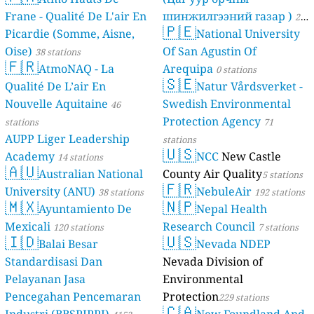
Frane - Qualité De L'air En
шинжилгээний газар )
21
🇵🇪
Picardie (Somme, Aisne,
National University
stations
Oise)
Of San Agustin Of
38 stations
🇫🇷
AtmoNAQ - La
Arequipa
0 stations
🇸🇪
Qualité De L’air En
Natur Vårdsverket -
Nouvelle Aquitaine
Swedish Environmental
46
Protection Agency
stations
71
AUPP Liger Leadership
stations
🇺🇸
Academy
NCC
New Castle
14 stations
🇦🇺
Australian National
County Air Quality
5 stations
🇫🇷
University (ANU)
NebuleAir
38 stations
192 stations
🇲🇽
🇳🇵
Ayuntamiento De
Nepal Health
Mexicali
Research Council
120 stations
7 stations
🇮🇩
🇺🇸
Balai Besar
Nevada NDEP
Standardisasi Dan
Nevada Division of
Pelayanan Jasa
Environmental
Pencegahan Pencemaran
Protection
229 stations
🇨🇦