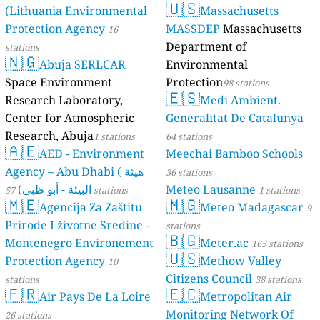
🇺🇸
(Lithuania Environmental
Massachusetts
stations
Protection Agency
MASSDEP
Massachusetts
16
Department of
stations
🇳🇬
Abuja SERLCAR
Environmental
Space Environment
Protection
98 stations
🇪🇸
Research Laboratory,
Medi Ambient.
Center for Atmospheric
Generalitat De Catalunya
Research, Abuja
1 stations
64 stations
🇦🇪
AED - Environment
Meechai Bamboo Schools
Agency – Abu Dhabi ( هيئة
36 stations
البيئة - أبو ظبي)
Meteo Lausanne
57 stations
1 stations
🇲🇪
🇲🇬
Agencija Za Zaštitu
Meteo Madagascar
9
Prirode I životne Sredine -
stations
🇧🇬
Montenegro Environement
Meter.ac
165 stations
🇺🇸
Protection Agency
Methow Valley
10
Citizens Council
stations
38 stations
🇫🇷
🇪🇨
Air Pays De La Loire
Metropolitan Air
Monitoring Network Of
26 stations