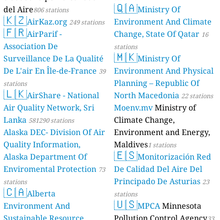
🇶🇦
del Aire
Ministry Of
806 stations
🇰🇿
AirKaz.org
Environment And Climate
249 stations
🇫🇷
AirParif -
Change, State Of Qatar
16
Association De
stations
🇲🇰
Surveillance De La Qualité
Ministry Of
De L'air En Île-de-France
Environment And Physical
39
Planning – Republic Of
stations
🇱🇰
AirShare - National
North Macedonia
22 stations
Air Quality Network, Sri
Moenv.mv
Ministry of
Lanka
Climate Change,
581290 stations
Alaska DEC- Division Of Air
Environment and Energy,
Quality Information,
Maldives
1 stations
🇪🇸
Alaska Department Of
Monitorización Red
Enviromental Protection
De Calidad Del Aire Del
73
Principado De Asturias
stations
23
🇨🇦
Alberta
stations
🇺🇸
Environment And
MPCA
Minnesota
Sustainable Resource
Pollution Control Agency
33