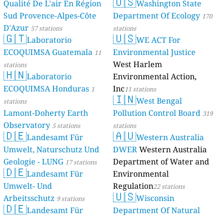
🇺🇸
Qualité De L'air En Région
Washington State
Sud Provence-Alpes-Côte
Department Of Ecology
170
D'Azur
57 stations
stations
🇬🇹
🇺🇸
Laboratorio
WE ACT For
ECOQUIMSA Guatemala
Environmental Justice
11
West Harlem
stations
🇭🇳
Laboratorio
Environmental Action,
ECOQUIMSA Honduras
Inc
1
11 stations
🇮🇳
West Bengal
stations
Lamont-Doherty Earth
Pollution Control Board
319
Observatory
5 stations
stations
🇩🇪
🇦🇺
Landesamt Für
Western Australia
Umwelt, Naturschutz Und
DWER
Western Australia
Geologie - LUNG
Department of Water and
17 stations
🇩🇪
Landesamt Für
Environmental
Umwelt- Und
Regulation
22 stations
🇺🇸
Arbeitsschutz
Wisconsin
9 stations
🇩🇪
Landesamt Für
Department Of Natural