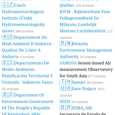
🇨🇿
Czech
Québec
126 stations
Hydrometeorological
RIVM - Rijksinstituut Voor
Institute (Český
Volksgezondheid En
Hydrometeorologický
Milieum, Landelijk
ústav)
Meetnet Luchtkwaliteit
188 stations
112
🇦🇩
Departament De
stations
🇷🇼
Medi Ambient D'Andorra -
Rwanda
Qualitat De L'Aire A
Environment Management
Andorra
Authority
4 stations
14 stations
🇪🇸
Departamento De
SAMOSA
Sensor-based Air
Medio Ambiente,
measurement Observatory
Planificación Territorial Y
for South Asia
337 stations
🇹🇭
Vivienda · Gobierno Vasco
Sansiri
58 stations
🇺🇦
Save Dnipro
62 stations
1815
🇧🇩
Department Of
stations
Environment-Government
SEEN
16 stations
🇧🇷
Of The People's Republic
SEMA_AM
Of Bangladesh পরিবেশ
Secretaria de Estado de