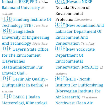
🇺🇸
Industri (BBSPJPPI)
Nevada NDEP
4152
Balamand University
Nevada Division of
stations
25
Environmental
stations
🇮🇩
Bandung Institute Of
Protection
229 stations
🇨🇦
Technology (ITB)
New Foundland And
2 stations
🇧🇩
Bangladesh
Labrador Department Of
University Of Engineering
Environment And
And Technology
Conservation
10 stations
7 stations
🇩🇪
🇺🇸
Bayern State Office
New York State
For The Environment
Department Of
(Bayerisches
Environmental
Staatsministerium Für
Conservation (NYSDEC)
42
Umwelt Und
stations
🇩🇪
🇳🇴
Berlin Air Quality -
Verbraucherschutz) - LfU
NILU - Norsk
(Luftqualität In Berlin)
Institutt For Luftforskning
46 stations
14
(Norwegian Institute For
stations
🇮🇩
BMKG | Badan
Air Research)
77 stations
Meteorologi, Klimatologi
Northwest Clean Air