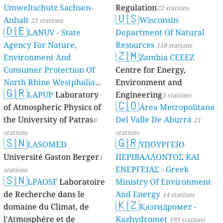
Umweltschutz Sachsen-
Regulation
22 stations
🇺🇸
Anhalt
Wisconsin
25 stations
🇩🇪
LANUV - State
Department Of Natural
Agency For Nature,
Resources
118 stations
🇿🇲
Environment And
Zambia CEEEZ
Consumer Protection Of
Centre for Energy,
North Rhine Westphalia
Environment and
🇬🇷
(Landesamt Für Natur,
LAPUP
Laboratory
Engineering
1 stations
🇨🇴
Umwelt Und
of Atmospheric Physics of
Área Metropolitana
Verbraucherschutz NRW)
the University of Patras
Del Valle De Aburrá
8
21
61 stations
stations
stations
🇸🇳
🇬🇷
LASOMED
ΥΠΟΥΡΓΕΙΟ
Université Gaston Berger
ΠΕΡΙΒΑΛΛΟΝΤΟΣ ΚΑΙ
1
ΕΝΕΡΓΕΙΑΣ - Greek
stations
🇸🇳
LPAOSF
Laboratoire
Ministry Of Environment
de Recherche dans le
And Energy
14 stations
🇰🇿
domaine du Climat, de
Қазгидромет -
l'Atmosphére et de
Kazhydromet
193 stations