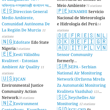
অধিদপ্তর-গণপ্রজাতন্ত্রী বাংলাদেশ সরকার
Meio Ambiente
75 stations
🇪🇸
🇵🇪
Direccion General
SENAMHI
Servicio
17 stations
Medio Ambiente,
Nacional de Meteorología
Comunidad Autónoma De
e Hidrología del Perú
14
La Región De Murcia
11
stations
🇩🇪
🇫🇷
🇪🇸
🇳🇱
stations
🇳🇬
🇩🇰
🇧🇪
🇫🇮
🇬🇷
EdoState
Edo State
🇦🇺
🇮🇹
🇵🇱
🇻🇳
Nigeria
3 stations
🇪🇪
Eesti Välisõhu
Sensor Community
Kvaliteet - Estonian
formerly
🇸🇷
Ambient Air Quality
luftdaten.info
SEPA - Serbian
11
35811 stations
National Air Monitoring
stations
🇺🇸
EJCAN
Network (Državna Mreža
Environmental Justice
Za Automatski Monitoring
Community Action
Kvaliteta Vazduha)
121
🇸🇨
Network
Seychelles Air
28 stations
stations
🇳🇿
Environment
Monitoring
12 stations
🇬🇩
Canterbury - Kaunihera
SGU-GND
St.