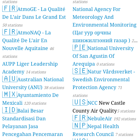
stations
stations
🇫🇷
AtmoGE - La Qualité
National Agency For
De L’air Dans Le Grand Est
Meteorology And
Environmental Monitoring
50 stations
🇫🇷
AtmoNAQ - La
(Цаг уур орчны
Qualité De L’air En
шинжилгээний газар )
21
🇵🇪
Nouvelle Aquitaine
National University
46
stations
Of San Agustin Of
stations
AUPP Liger Leadership
Arequipa
0 stations
🇸🇪
Academy
Natur Vårdsverket -
14 stations
🇦🇺
Australian National
Swedish Environmental
University (ANU)
Protection Agency
38 stations
71
🇲🇽
Ayuntamiento De
stations
🇺🇸
Mexicali
NCC
New Castle
120 stations
🇮🇩
Balai Besar
County Air Quality
5 stations
🇫🇷
Standardisasi Dan
NebuleAir
192 stations
🇳🇵
Pelayanan Jasa
Nepal Health
Pencegahan Pencemaran
Research Council
7 stations