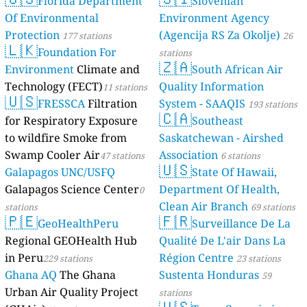
Florida Department
Slovenian
Of Environmental
Environment Agency
Protection
(Agencija RS Za Okolje)
177 stations
26
🇱🇰
Foundation For
stations
🇿🇦
Environment
Climate and
South African Air
Technology (FECT)
Quality Information
11 stations
🇺🇸
FRESSCA
Filtration
System - SAAQIS
193 stations
🇨🇦
for Respiratory Exposure
Southeast
to wildfire Smoke from
Saskatchewan - Airshed
Swamp Cooler Air
Association
47 stations
6 stations
🇺🇸
Galapagos UNC/USFQ
State Of Hawaii,
Galapagos Science Center
Department Of Health,
0
Clean Air Branch
stations
69 stations
🇵🇪
🇫🇷
GeoHealthPeru
Surveillance De La
Regional GEOHealth Hub
Qualité De L'air Dans La
in Peru
Région Centre
229 stations
23 stations
Ghana AQ
The Ghana
Sustenta Honduras
59
Urban Air Quality Project
stations
🇺🇸