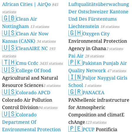
African Cities | AirQo
Luftqualitätsüberwachung
845
Der Ostschweizer Kantone
stations
🇬🇧
Clean Air
Und Des Fürstentums
Nottingham
Liechtenstein
13 stations
18 stations
🇺🇸
🇬🇭
Clean Air Now
Oxygen City
Kansas (CANK)
Environmental Protection
34 stations
🇺🇸
CleanAIRE NC
Agency in Ghana
193
2 stations
Pai Air
stations
28 stations
🇹🇭
🇵🇰
Cmu Ccdc
Pakistan Punjab Air
3435 stations
🇺🇸
College Of Food
Quality Network
47 stations
🇮🇳
Agricultural and Natural
Paljor Naygyal Girls
Resource Sciences
School
1 stations
1 stations
🇺🇸
🇬🇷
Colorado APCD
PANACEA
Colorado Air Pollution
PANhellenic infrastructure
Control Division
for Atmospheric
94 stations
🇺🇸
Colorado
Composition and climatE
Department Of
chAnge
123 stations
🇵🇪
Environmental Protection
PCUP
Pontificia