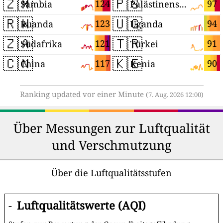
🇿🇲
🇵🇸
124
97
Sambia
Palästinensische Autonomiegebiete
🇷🇼
🇺🇬
123
94
Ruanda
Uganda
🇿🇦
🇹🇷
121
91
Südafrika
Türkei
🇨🇳
🇰🇪
117
90
China
Kenia
Ranking updated vor einer Minute
(7. Aug. 2026 12:00)
Über Messungen zur Luftqualität
und Verschmutzung
Über die Luftqualitätsstufen
-
Luftqualitätswerte (AQI)