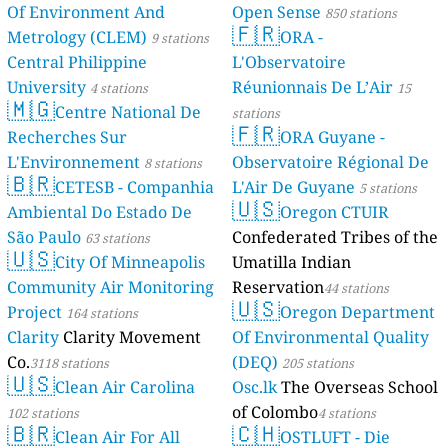
Of Environment And
Open Sense
850 stations
🇫🇷
Metrology (CLEM)
ORA -
9 stations
Central Philippine
L'Observatoire
University
Réunionnais De L’Air
4 stations
15
🇲🇬
Centre National De
stations
🇫🇷
Recherches Sur
ORA Guyane -
L'Environnement
Observatoire Régional De
8 stations
🇧🇷
CETESB - Companhia
L'Air De Guyane
5 stations
🇺🇸
Ambiental Do Estado De
Oregon CTUIR
São Paulo
Confederated Tribes of the
63 stations
🇺🇸
City Of Minneapolis
Umatilla Indian
Community Air Monitoring
Reservation
44 stations
🇺🇸
Project
Oregon Department
164 stations
Clarity
Clarity Movement
Of Environmental Quality
Co.
(DEQ)
3118 stations
205 stations
🇺🇸
Clean Air Carolina
Osc.lk
The Overseas School
of Colombo
102 stations
4 stations
🇧🇷
🇨🇭
Clean Air For All
OSTLUFT - Die