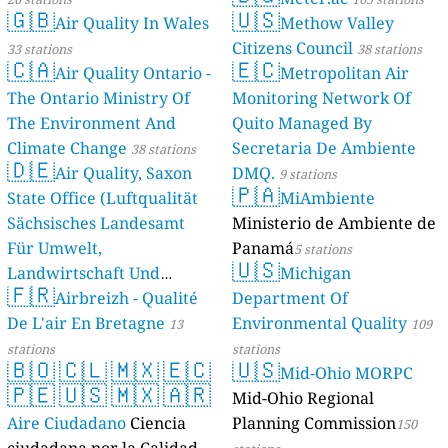
🇬🇧
🇺🇸
Air Quality In Wales
Methow Valley
Citizens Council
33 stations
38 stations
🇨🇦
🇪🇨
Air Quality Ontario -
Metropolitan Air
The Ontario Ministry Of
Monitoring Network Of
The Environment And
Quito Managed By
Climate Change
Secretaria De Ambiente
38 stations
🇩🇪
Air Quality, Saxon
DMQ.
9 stations
🇵🇦
State Office (Luftqualität
MiAmbiente
Sächsisches Landesamt
Ministerio de Ambiente de
Für Umwelt,
Panamá
5 stations
🇺🇸
Landwirtschaft Und
Michigan
🇫🇷
Geologie)
Airbreizh - Qualité
Department Of
50 stations
De L'air En Bretagne
Environmental Quality
13
109
stations
stations
🇧🇴
🇨🇱
🇲🇽
🇪🇨
🇺🇸
Mid-Ohio MORPC
🇵🇪
🇺🇸
🇲🇽
🇦🇷
Mid-Ohio Regional
Aire Ciudadano
Ciencia
Planning Commission
150