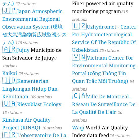
テム)
Fiber powered air quality
37 stations
🇯🇵
Japan Atmospheric
monitoring program
218
Environmental Regional
stations
🇺🇿
Observation System (環境
Uzhydromet - Center
省大気汚染物質広域監視シス
For Hydrometeorological
テム)
Service Of The Republic Of
118 stations
🇦🇷
Jujuy
Municipio de
Uzbekistan
23 stations
🇻🇳
San Salvador de Jujuy
Vietnam Center For
0
Environmental Monitoring
stations
Kaikai
Portal (cổng Thông Tin
29 stations
🇮🇩
Kementerian
Quan Trắc Môi Trường)
64
Lingkungan Hidup Dan
stations
🇨🇦
Kehutanan
Ville De Montreal -
169 stations
🇺🇦
Kievoblast Ecology
Réseau De Surveillance De
La Qualité De L'air
13 stations
20
Kinshasa Air Quality
stations
Project (KINAQ)
Waqi
World Air Quality
10 stations
🇫🇷
L'observatoire De La
Index data feed
24 stations