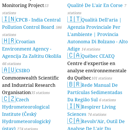
Monitoring Project
Qualité De L'air En Corse
53
7
stations
stations
🇮🇳
🇮🇹
CPCB - India Central
Qualità Dell’aria |
Pollution Control Board
Agenzia Provinciale Per
586
L'ambiente | Provincia
stations
🇭🇷
Croatian
Autonoma Di Bolzano - Alto
Environment Agency -
Adige
14 stations
🇨🇦
Agencija Za Zaštitu Okoliša
Québec CEAEQ
Centre d'expertise en
66 stations
🇦🇺
CSIRO
analyse environnementale
Commonwealth Scientific
du Québec
101 stations
🇧🇷
and Industrial Research
Rede Manual De
Organisation
Partículas Sedimentadas
35 stations
🇨🇿
Czech
Da Região Sul
6 stations
🇮🇳
Hydrometeorological
Respirer Living
Institute (Český
Sciences
74 stations
🇨🇦
Hydrometeorologický
Revolv'Air, Outil De
ústav)
Analyse De L'air Du
274 stations