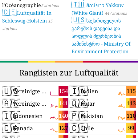
🇹🇭
l'Océanographie
ยักษ์ขาว Yakkaw
2 stations
🇩🇪
Luftqualität In
(White Giant)
447 stations
🇺🇸
Schleswig-Holstein
საქართველოს
15
გარემოს დაცვისა და
stations
სოფლის მეურნეობის
სამინისტრო - Ministry Of
Environment Protection
And Agriculture Of
Georgia
16 stations
Ranglisten zur Luftqualität
🇺🇸
🇮🇳
154
115
Vereinigte Staaten
Indien
🇦🇪
🇶🇦
141
113
Vereinigte Arabische Emirate
Katar
🇮🇩
🇵🇰
140
110
Indonesien
Pakistan
🇨🇦
🇨🇱
127
99
Kanada
Chile