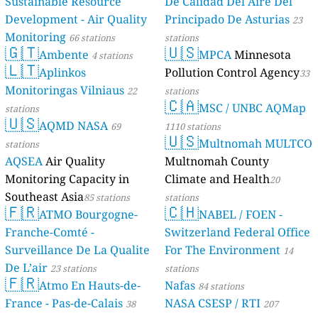
Sustainable Resource
De Calidad Del Aire Del
Development - Air Quality
Principado De Asturias
23
Monitoring
66 stations
stations
🇬🇹
🇺🇸
Ambente
MPCA
Minnesota
4 stations
🇱🇹
Aplinkos
Pollution Control Agency
33
Monitoringas Vilniaus
22
stations
🇨🇦
MSC / UNBC AQMap
stations
🇺🇸
AQMD NASA
69
1110 stations
🇺🇸
Multnomah MULTCO
stations
AQSEA
Air Quality
Multnomah County
Monitoring Capacity in
Climate and Health
20
Southeast Asia
85 stations
stations
🇫🇷
🇨🇭
ATMO Bourgogne-
NABEL / FOEN -
Franche-Comté -
Switzerland Federal Office
Surveillance De La Qualite
For The Environment
14
De L’air
23 stations
stations
🇫🇷
Atmo En Hauts-de-
Nafas
84 stations
France - Pas-de-Calais
NASA CSESP / RTI
38
207