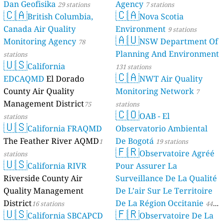
Dan Geofisika
Agency
29 stations
7 stations
🇨🇦
🇨🇦
British Columbia,
Nova Scotia
Canada Air Quality
Environment
9 stations
🇦🇺
Monitoring Agency
NSW Department Of
78
Planning And Environment
stations
🇺🇸
California
131 stations
🇨🇦
EDCAQMD
El Dorado
NWT Air Quality
County Air Quality
Monitoring Network
7
Management District
75
stations
🇨🇴
OAB - El
stations
🇺🇸
California FRAQMD
Observatorio Ambiental
The Feather River AQMD
De Bogotá
1
19 stations
🇫🇷
Observatoire Agréé
stations
🇺🇸
California RIVR
Pour Assurer La
Riverside County Air
Surveillance De La Qualité
Quality Management
De L’air Sur Le Territoire
District
De La Région Occitanie
16 stations
44
🇺🇸
🇫🇷
California SBCAPCD
Observatoire De La
stations