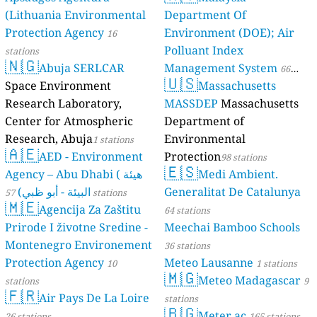
(Lithuania Environmental
Department Of
Protection Agency
Environment (DOE); Air
16
Polluant Index
stations
🇳🇬
Abuja SERLCAR
Management System
66
🇺🇸
Space Environment
Massachusetts
stations
Research Laboratory,
MASSDEP
Massachusetts
Center for Atmospheric
Department of
Research, Abuja
Environmental
1 stations
🇦🇪
AED - Environment
Protection
98 stations
🇪🇸
Agency – Abu Dhabi ( هيئة
Medi Ambient.
البيئة - أبو ظبي)
Generalitat De Catalunya
57 stations
🇲🇪
Agencija Za Zaštitu
64 stations
Prirode I životne Sredine -
Meechai Bamboo Schools
Montenegro Environement
36 stations
Protection Agency
Meteo Lausanne
10
1 stations
🇲🇬
Meteo Madagascar
stations
9
🇫🇷
Air Pays De La Loire
stations
🇧🇬
Meter.ac
26 stations
165 stations