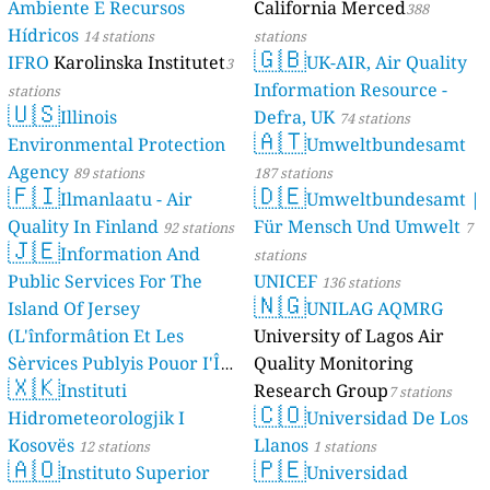
Ambiente E Recursos
California Merced
388
Hídricos
14 stations
stations
🇬🇧
IFRO
Karolinska Institutet
UK-AIR, Air Quality
3
Information Resource -
stations
🇺🇸
Illinois
Defra, UK
74 stations
🇦🇹
Environmental Protection
Umweltbundesamt
Agency
89 stations
187 stations
🇫🇮
🇩🇪
Ilmanlaatu - Air
Umweltbundesamt |
Quality In Finland
Für Mensch Und Umwelt
92 stations
7
🇯🇪
Information And
stations
Public Services For The
UNICEF
136 stations
🇳🇬
Island Of Jersey
UNILAG AQMRG
(L'înformâtion Et Les
University of Lagos Air
Sèrvices Publyis Pouor I'Île
Quality Monitoring
🇽🇰
Dé Jèrri)
Instituti
Research Group
2 stations
7 stations
🇨🇴
Hidrometeorologjik I
Universidad De Los
Kosovës
Llanos
12 stations
1 stations
🇦🇴
🇵🇪
Instituto Superior
Universidad