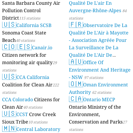
Santa Barbara County Air
Qualité De L'air En
Pollution Control
Auvergne-Rhône-Alpes
84
District
115 stations
stations
🇺🇸
🇫🇷
California SCSB
Observatoire De La
Sonoma Coast State
Qualité De L'Air à Mayotte
Beach
- Association Agréée Pour
40 stations
🇨🇴
🇪🇸
Canair.io
La Surveillance De La
Citizen network for
Qualité De L'Air De
🇦🇺
monitoring air quality
Mayotte
Office Of
29
4 stations
Environment And Heritage
stations
🇺🇸
CCA California
- NSW
97 stations
🇴🇲
Coalition for Clean Air
Oman Environment
222
Authority
stations
62 stations
🇨🇦
CCA Colorado
Citizens for
Ontario MECP
Clean Air
Ontario Ministry of the
40 stations
🇺🇸
CCST
Crow Creek
Environment,
Sioux Tribe
Conservation and Parks
10 stations
27
🇲🇳
Central Laboratory
stations