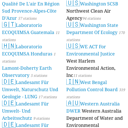
🇺🇸
Qualité De L'air En Région
Washington SCSB
Sud Provence-Alpes-Côte
Northwest Clean Air
D'Azur
Agency
57 stations
94 stations
🇬🇹
🇺🇸
Laboratorio
Washington State
ECOQUIMSA Guatemala
Department Of Ecology
11
170
stations
stations
🇭🇳
🇺🇸
Laboratorio
WE ACT For
ECOQUIMSA Honduras
Environmental Justice
1
West Harlem
stations
Lamont-Doherty Earth
Environmental Action,
Observatory
Inc
5 stations
11 stations
🇩🇪
🇮🇳
Landesamt Für
West Bengal
Umwelt, Naturschutz Und
Pollution Control Board
319
Geologie - LUNG
17 stations
stations
🇩🇪
🇦🇺
Landesamt Für
Western Australia
Umwelt- Und
DWER
Western Australia
Arbeitsschutz
Department of Water and
9 stations
🇩🇪
Landesamt Für
Environmental