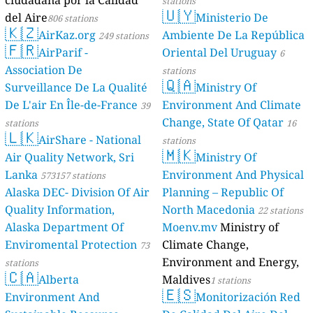
ciudadana por la Calidad
stations
🇺🇾
del Aire
Ministerio De
806 stations
🇰🇿
AirKaz.org
Ambiente De La República
249 stations
🇫🇷
AirParif -
Oriental Del Uruguay
6
Association De
stations
🇶🇦
Surveillance De La Qualité
Ministry Of
De L'air En Île-de-France
Environment And Climate
39
Change, State Of Qatar
stations
16
🇱🇰
AirShare - National
stations
🇲🇰
Air Quality Network, Sri
Ministry Of
Lanka
Environment And Physical
573157 stations
Alaska DEC- Division Of Air
Planning – Republic Of
Quality Information,
North Macedonia
22 stations
Alaska Department Of
Moenv.mv
Ministry of
Enviromental Protection
Climate Change,
73
Environment and Energy,
stations
🇨🇦
Alberta
Maldives
1 stations
🇪🇸
Environment And
Monitorización Red