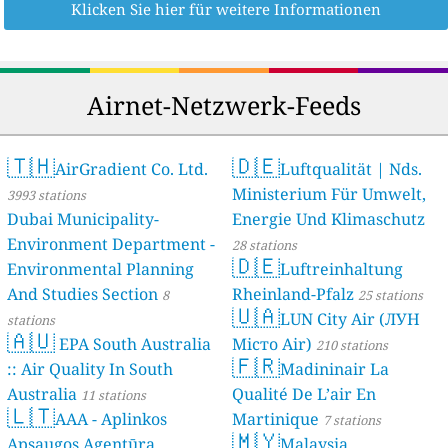
Klicken Sie hier für weitere Informationen
Airnet-Netzwerk-Feeds
🇹🇭
🇩🇪
AirGradient Co. Ltd.
Luftqualität | Nds.
Ministerium Für Umwelt,
3993 stations
Dubai Municipality-
Energie Und Klimaschutz
Environment Department -
28 stations
🇩🇪
Environmental Planning
Luftreinhaltung
And Studies Section
Rheinland-Pfalz
8
25 stations
🇺🇦
LUN City Air (ЛУН
stations
🇦🇺
EPA South Australia
Місто Air)
210 stations
🇫🇷
:: Air Quality In South
Madininair La
Australia
Qualité De L’air En
11 stations
🇱🇹
AAA - Aplinkos
Martinique
7 stations
🇲🇾
Apsaugos Agentūra
Malaysia