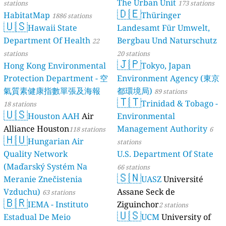
The Urban Unit
stations
173 stations
🇩🇪
HabitatMap
Thüringer
1886 stations
🇺🇸
Hawaii State
Landesamt Für Umwelt,
Department Of Health
Bergbau Und Naturschutz
22
stations
20 stations
🇯🇵
Hong Kong Environmental
Tokyo, Japan
Protection Department - 空
Environment Agency (東京
氣質素健康指數單張及海報
都環境局)
89 stations
🇹🇹
Trinidad & Tobago -
18 stations
🇺🇸
Houston AAH
Air
Environmental
Alliance Houston
Management Authority
118 stations
6
🇭🇺
Hungarian Air
stations
Quality Network
U.S. Department Of State
(Maďarský Systém Na
66 stations
🇸🇳
Meranie Znečistenia
UASZ
Université
Vzduchu)
Assane Seck de
63 stations
🇧🇷
IEMA - Instituto
Ziguinchor
2 stations
🇺🇸
Estadual De Meio
UCM
University of