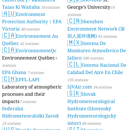
Taiao Ki Waitaha
George’s University
10 stations
14
🇦🇺
Environment
stations
🇨🇳
Protection Authority | EPA
Shenzhen
Victoria
Environment Network (深
40 stations
🇨🇦
Environnement Au
圳人居环境网)
81 stations
🇲🇽
Québec
Sistema De
42 stations
🇨🇦
EnvironnementQc
Monitoreo Atmosferico De
Environnement Québec
Jalisco
4
180 stations
🇨🇱
Sistema Nacional De
stations
EPA Ghana
Calidad Del Aire En Chile
7 stations
🇨🇭
EPFL-LAPI
135 stations
Laboratory of atmospheric
SJVAir.com
34 stations
🇸🇰
processes and their
Slovak
impacts
Hydrometeorological
7 stations
Federalni
Institute (Slovenský
Hidrometeorološki Zavod
Hydrometeorologický
ústav)
25 stations
66 stations
🇺🇸
🇸🇮