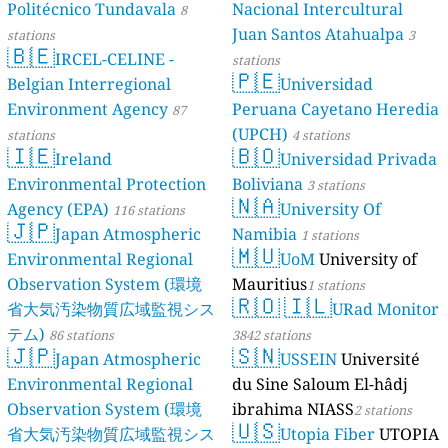
Politécnico Tundavala
Nacional Intercultural
8
Juan Santos Atahualpa
stations
3
🇧🇪
IRCEL-CELINE -
stations
🇵🇪
Belgian Interregional
Universidad
Environment Agency
Peruana Cayetano Heredia
87
(UPCH)
stations
4 stations
🇮🇪
🇧🇴
Ireland
Universidad Privada
Environmental Protection
Boliviana
3 stations
🇳🇦
Agency (EPA)
University Of
116 stations
🇯🇵
Japan Atmospheric
Namibia
1 stations
🇲🇺
Environmental Regional
UoM
University of
Observation System (環境
Mauritius
1 stations
🇷🇴
🇮🇱
省大気汚染物質広域監視シス
URad Monitor
テム)
86 stations
3842 stations
🇯🇵
🇸🇳
Japan Atmospheric
USSEIN
Université
Environmental Regional
du Sine Saloum El-hâdj
Observation System (環境
ibrahima NIASS
2 stations
🇺🇸
省大気汚染物質広域監視シス
Utopia Fiber
UTOPIA