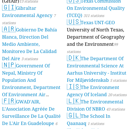
(GHAir)
Texas Commission
13 stations
🇬🇮
Gibraltar
On Environmental Quality
Environmental Agency
(TCEQ)
7
311 stations
🇺🇸
Texas UNT-GEO
stations
🇦🇷
Gobierno De Bahía
University of North Texas,
Blanca, Direction Del
Department of Geography
Medio Ambiente,
and the Environment
99
Monitoreo De La Calidad
stations
🇩🇰
Del Aire
The Department Of
3 stations
🇳🇵
Government Of
Environmental Science At
Nepal, Ministry Of
Aarhus University - Institut
Population And
For Miljøvidenskab
5 stations
🇮🇸
Environment, Department
The Environment
Of Environment Air
Agency Of Iceland
20 stations
🇫🇷
🇱🇰
Quality Monitoring
GWAD'AIR,
The Environmental
30
L’Association Agréée De
Division Of NBRO
stations
43 stations
🇬🇱
Surveillance De La Qualité
The School In
De L'Air En Guadeloupe
Qaanaaq
6
1 stations