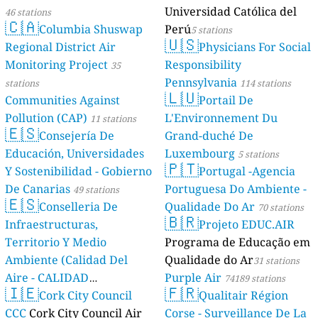
Universidad Católica del
46 stations
🇨🇦
Columbia Shuswap
Perú
5 stations
🇺🇸
Regional District Air
Physicians For Social
Monitoring Project
Responsibility
35
Pennsylvania
stations
114 stations
🇱🇺
Communities Against
Portail De
Pollution (CAP)
L'Environnement Du
11 stations
🇪🇸
Consejería De
Grand-duché De
Educación, Universidades
Luxembourg
5 stations
🇵🇹
Y Sostenibilidad - Gobierno
Portugal -Agencia
De Canarias
Portuguesa Do Ambiente -
49 stations
🇪🇸
Conselleria De
Qualidade Do Ar
70 stations
🇧🇷
Infraestructuras,
Projeto EDUC.AIR
Territorio Y Medio
Programa de Educação em
Ambiente (Calidad Del
Qualidade do Ar
31 stations
Aire - CALIDAD
Purple Air
74189 stations
🇮🇪
🇫🇷
AMBIENTAL)
Cork City Council
Qualitair Région
23 stations
CCC
Cork City Council Air
Corse - Surveillance De La