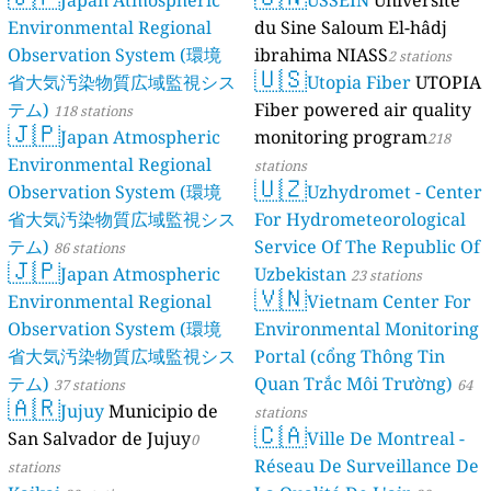
Japan Atmospheric
USSEIN
Université
Environmental Regional
du Sine Saloum El-hâdj
Observation System (環境
ibrahima NIASS
2 stations
🇺🇸
省大気汚染物質広域監視シス
Utopia Fiber
UTOPIA
テム)
Fiber powered air quality
118 stations
🇯🇵
Japan Atmospheric
monitoring program
218
Environmental Regional
stations
🇺🇿
Observation System (環境
Uzhydromet - Center
省大気汚染物質広域監視シス
For Hydrometeorological
テム)
Service Of The Republic Of
86 stations
🇯🇵
Japan Atmospheric
Uzbekistan
23 stations
🇻🇳
Environmental Regional
Vietnam Center For
Observation System (環境
Environmental Monitoring
省大気汚染物質広域監視シス
Portal (cổng Thông Tin
テム)
Quan Trắc Môi Trường)
37 stations
64
🇦🇷
Jujuy
Municipio de
stations
🇨🇦
San Salvador de Jujuy
Ville De Montreal -
0
Réseau De Surveillance De
stations