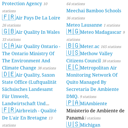
Protection Agency
10
64 stations
Meechai Bamboo Schools
stations
🇫🇷
Air Pays De La Loire
36 stations
Meteo Lausanne
26 stations
1 stations
🇬🇧
🇲🇬
Air Quality In Wales
Meteo Madagascar
9
33 stations
stations
🇨🇦
🇧🇬
Air Quality Ontario -
Meter.ac
165 stations
🇺🇸
The Ontario Ministry Of
Methow Valley
The Environment And
Citizens Council
38 stations
🇪🇨
Climate Change
Metropolitan Air
38 stations
🇩🇪
Air Quality, Saxon
Monitoring Network Of
State Office (Luftqualität
Quito Managed By
Sächsisches Landesamt
Secretaria De Ambiente
Für Umwelt,
DMQ.
9 stations
🇵🇦
Landwirtschaft Und
MiAmbiente
🇫🇷
Geologie)
Airbreizh - Qualité
Ministerio de Ambiente de
50 stations
De L'air En Bretagne
Panamá
13
5 stations
🇺🇸
Michigan
stations