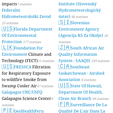
impacts
Institute (Slovenský
7 stations
Federalni
Hydrometeorologický
Hidrometeorološki Zavod
ústav)
66 stations
🇸🇮
Slovenian
25 stations
🇺🇸
Florida Department
Environment Agency
Of Environmental
(Agencija RS Za Okolje)
26
Protection
177 stations
stations
🇱🇰
🇿🇦
Foundation For
South African Air
Environment
Climate and
Quality Information
Technology (FECT)
System - SAAQIS
11 stations
193 stations
🇺🇸
🇨🇦
FRESSCA
Filtration
Southeast
for Respiratory Exposure
Saskatchewan - Airshed
to wildfire Smoke from
Association
6 stations
🇺🇸
Swamp Cooler Air
State Of Hawaii,
47 stations
Galapagos UNC/USFQ
Department Of Health,
Galapagos Science Center
Clean Air Branch
0
69 stations
🇫🇷
Surveillance De La
stations
🇵🇪
GeoHealthPeru
Qualité De L'air Dans La