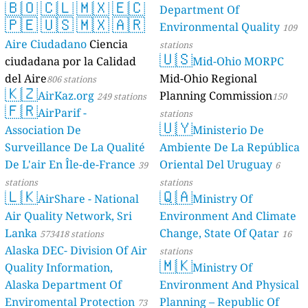
🇧🇴
🇨🇱
🇲🇽
🇪🇨
Department Of
🇵🇪
🇺🇸
🇲🇽
🇦🇷
Environmental Quality
109
Aire Ciudadano
Ciencia
stations
🇺🇸
ciudadana por la Calidad
Mid-Ohio MORPC
del Aire
Mid-Ohio Regional
806 stations
🇰🇿
AirKaz.org
Planning Commission
249 stations
150
🇫🇷
AirParif -
stations
🇺🇾
Association De
Ministerio De
Surveillance De La Qualité
Ambiente De La República
De L'air En Île-de-France
Oriental Del Uruguay
39
6
stations
stations
🇱🇰
🇶🇦
AirShare - National
Ministry Of
Air Quality Network, Sri
Environment And Climate
Lanka
Change, State Of Qatar
573418 stations
16
Alaska DEC- Division Of Air
stations
🇲🇰
Quality Information,
Ministry Of
Alaska Department Of
Environment And Physical
Enviromental Protection
Planning – Republic Of
73