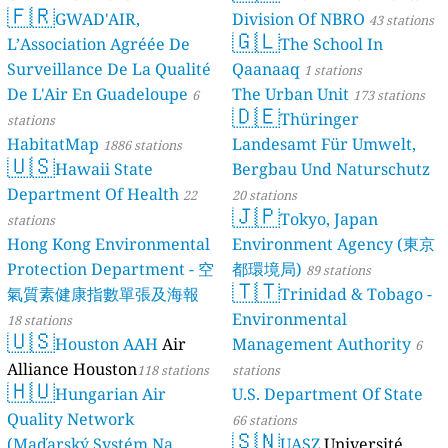
🇫🇷
Quality Monitoring
GWAD'AIR,
Division Of NBRO
30
43 stations
🇬🇱
L’Association Agréée De
The School In
stations
Surveillance De La Qualité
Qaanaaq
1 stations
De L'Air En Guadeloupe
The Urban Unit
6
173 stations
🇩🇪
Thüringer
stations
HabitatMap
Landesamt Für Umwelt,
1886 stations
🇺🇸
Hawaii State
Bergbau Und Naturschutz
Department Of Health
22
20 stations
🇯🇵
Tokyo, Japan
stations
Hong Kong Environmental
Environment Agency (東京
Protection Department - 空
都環境局)
89 stations
🇹🇹
氣質素健康指數單張及海報
Trinidad & Tobago -
Environmental
18 stations
🇺🇸
Houston AAH
Air
Management Authority
6
Alliance Houston
118 stations
stations
🇭🇺
Hungarian Air
U.S. Department Of State
Quality Network
66 stations
🇸🇳
(Maďarský Systém Na
UASZ
Université