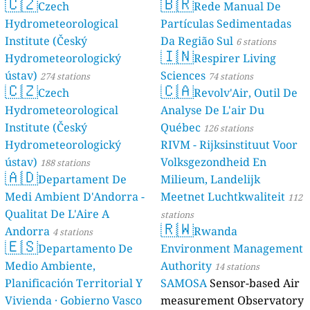
🇨🇿
🇧🇷
Czech
Rede Manual De
Hydrometeorological
Partículas Sedimentadas
Institute (Český
Da Região Sul
6 stations
🇮🇳
Hydrometeorologický
Respirer Living
ústav)
Sciences
274 stations
74 stations
🇨🇿
🇨🇦
Czech
Revolv'Air, Outil De
Hydrometeorological
Analyse De L'air Du
Institute (Český
Québec
126 stations
Hydrometeorologický
RIVM - Rijksinstituut Voor
ústav)
Volksgezondheid En
188 stations
🇦🇩
Departament De
Milieum, Landelijk
Medi Ambient D'Andorra -
Meetnet Luchtkwaliteit
112
Qualitat De L'Aire A
stations
🇷🇼
Andorra
Rwanda
4 stations
🇪🇸
Departamento De
Environment Management
Medio Ambiente,
Authority
14 stations
Planificación Territorial Y
SAMOSA
Sensor-based Air
Vivienda · Gobierno Vasco
measurement Observatory