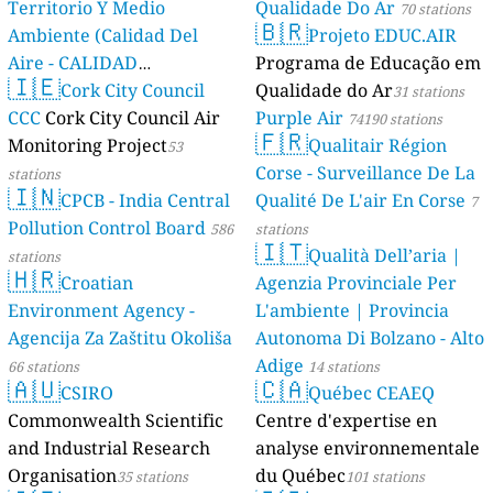
Territorio Y Medio
Qualidade Do Ar
70 stations
🇧🇷
Ambiente (Calidad Del
Projeto EDUC.AIR
Aire - CALIDAD
Programa de Educação em
🇮🇪
AMBIENTAL)
Cork City Council
Qualidade do Ar
23 stations
31 stations
CCC
Cork City Council Air
Purple Air
74190 stations
🇫🇷
Monitoring Project
Qualitair Région
53
Corse - Surveillance De La
stations
🇮🇳
CPCB - India Central
Qualité De L'air En Corse
7
Pollution Control Board
586
stations
🇮🇹
Qualità Dell’aria |
stations
🇭🇷
Croatian
Agenzia Provinciale Per
Environment Agency -
L'ambiente | Provincia
Agencija Za Zaštitu Okoliša
Autonoma Di Bolzano - Alto
Adige
66 stations
14 stations
🇦🇺
🇨🇦
CSIRO
Québec CEAEQ
Commonwealth Scientific
Centre d'expertise en
and Industrial Research
analyse environnementale
Organisation
du Québec
35 stations
101 stations