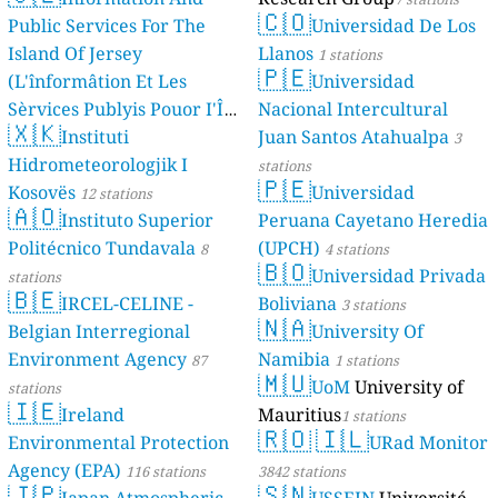
🇨🇴
Public Services For The
Universidad De Los
Island Of Jersey
Llanos
1 stations
🇵🇪
(L'înformâtion Et Les
Universidad
Sèrvices Publyis Pouor I'Île
Nacional Intercultural
🇽🇰
Dé Jèrri)
Instituti
Juan Santos Atahualpa
2 stations
3
Hidrometeorologjik I
stations
🇵🇪
Kosovës
Universidad
12 stations
🇦🇴
Instituto Superior
Peruana Cayetano Heredia
Politécnico Tundavala
(UPCH)
8
4 stations
🇧🇴
Universidad Privada
stations
🇧🇪
IRCEL-CELINE -
Boliviana
3 stations
🇳🇦
Belgian Interregional
University Of
Environment Agency
Namibia
87
1 stations
🇲🇺
UoM
University of
stations
🇮🇪
Ireland
Mauritius
1 stations
🇷🇴
🇮🇱
Environmental Protection
URad Monitor
Agency (EPA)
116 stations
3842 stations
🇯🇵
🇸🇳