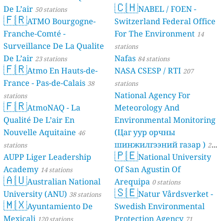
🇨🇭
De L’air
NABEL / FOEN -
50 stations
🇫🇷
ATMO Bourgogne-
Switzerland Federal Office
Franche-Comté -
For The Environment
14
Surveillance De La Qualite
stations
De L’air
Nafas
23 stations
84 stations
🇫🇷
Atmo En Hauts-de-
NASA CSESP / RTI
207
France - Pas-de-Calais
38
stations
National Agency For
stations
🇫🇷
AtmoNAQ - La
Meteorology And
Qualité De L’air En
Environmental Monitoring
Nouvelle Aquitaine
(Цаг уур орчны
46
шинжилгээний газар )
stations
21
🇵🇪
AUPP Liger Leadership
National University
stations
Academy
Of San Agustin Of
14 stations
🇦🇺
Australian National
Arequipa
0 stations
🇸🇪
University (ANU)
Natur Vårdsverket -
38 stations
🇲🇽
Ayuntamiento De
Swedish Environmental
Mexicali
Protection Agency
120 stations
71