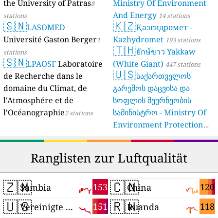
Verbraucherschutz NRW)
the University of Patras
Ministry Of Environment
8
And Energy
61 stations
stations
14 stations
🇸🇳
🇰🇿
LASOMED
Қазгидромет -
Université Gaston Berger
Kazhydromet
1
193 stations
🇹🇭
ยักษ์ขาว Yakkaw
stations
🇸🇳
LPAOSF
Laboratoire
(White Giant)
447 stations
🇺🇸
de Recherche dans le
საქართველოს
domaine du Climat, de
გარემოს დაცვისა და
l'Atmosphére et de
სოფლის მეურნეობის
l'Océanographie
სამინისტრო - Ministry Of
2 stations
Environment Protection
And Agriculture Of
Georgia
16 stations
Ranglisten zur Luftqualität
🇿🇲
🇨🇳
153
120
Sambia
China
🇺🇸
🇷🇼
151
118
Vereinigte Staaten
Ruanda