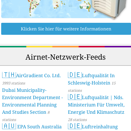
Klicken Sie hier für weitere Informationen
Airnet-Netzwerk-Feeds
🇹🇭
🇩🇪
AirGradient Co. Ltd.
Luftqualität In
Schleswig-Holstein
3993 stations
15
Dubai Municipality-
stations
🇩🇪
Environment Department -
Luftqualität | Nds.
Environmental Planning
Ministerium Für Umwelt,
And Studies Section
Energie Und Klimaschutz
8
stations
28 stations
🇦🇺
🇩🇪
EPA South Australia
Luftreinhaltung