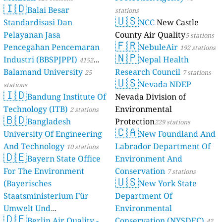
🇮🇩
Balai Besar
stations
🇺🇸
Standardisasi Dan
NCC
New Castle
Pelayanan Jasa
County Air Quality
5 stations
🇫🇷
Pencegahan Pencemaran
NebuleAir
192 stations
🇳🇵
Industri (BBSPJPPI)
Nepal Health
4152
Balamand University
Research Council
stations
25
7 stations
🇺🇸
Nevada NDEP
stations
🇮🇩
Bandung Institute Of
Nevada Division of
Technology (ITB)
Environmental
2 stations
🇧🇩
Bangladesh
Protection
229 stations
🇨🇦
University Of Engineering
New Foundland And
And Technology
Labrador Department Of
10 stations
🇩🇪
Bayern State Office
Environment And
For The Environment
Conservation
7 stations
🇺🇸
(Bayerisches
New York State
Staatsministerium Für
Department Of
Umwelt Und
Environmental
🇩🇪
Berlin Air Quality -
Verbraucherschutz) - LfU
Conservation (NYSDEC)
42