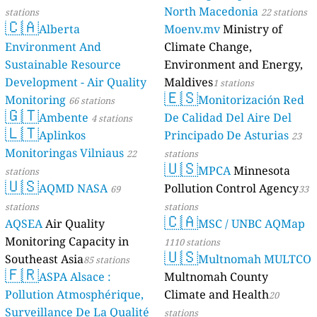
North Macedonia
stations
22 stations
🇨🇦
Alberta
Moenv.mv
Ministry of
Environment And
Climate Change,
Sustainable Resource
Environment and Energy,
Development - Air Quality
Maldives
1 stations
🇪🇸
Monitoring
Monitorización Red
66 stations
🇬🇹
Ambente
De Calidad Del Aire Del
4 stations
🇱🇹
Aplinkos
Principado De Asturias
23
Monitoringas Vilniaus
22
stations
🇺🇸
MPCA
Minnesota
stations
🇺🇸
AQMD NASA
Pollution Control Agency
69
33
stations
stations
🇨🇦
AQSEA
Air Quality
MSC / UNBC AQMap
Monitoring Capacity in
1110 stations
🇺🇸
Southeast Asia
Multnomah MULTCO
85 stations
🇫🇷
ASPA Alsace :
Multnomah County
Pollution Atmosphérique,
Climate and Health
20
Surveillance De La Qualité
stations