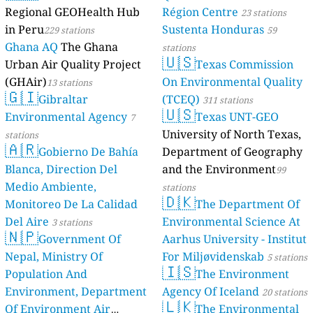
Regional GEOHealth Hub
Région Centre
23 stations
in Peru
Sustenta Honduras
229 stations
59
Ghana AQ
The Ghana
stations
🇺🇸
Urban Air Quality Project
Texas Commission
(GHAir)
On Environmental Quality
13 stations
🇬🇮
Gibraltar
(TCEQ)
311 stations
🇺🇸
Environmental Agency
Texas UNT-GEO
7
University of North Texas,
stations
🇦🇷
Gobierno De Bahía
Department of Geography
Blanca, Direction Del
and the Environment
99
Medio Ambiente,
stations
🇩🇰
Monitoreo De La Calidad
The Department Of
Del Aire
Environmental Science At
3 stations
🇳🇵
Government Of
Aarhus University - Institut
Nepal, Ministry Of
For Miljøvidenskab
5 stations
🇮🇸
Population And
The Environment
Environment, Department
Agency Of Iceland
20 stations
🇱🇰
Of Environment Air
The Environmental