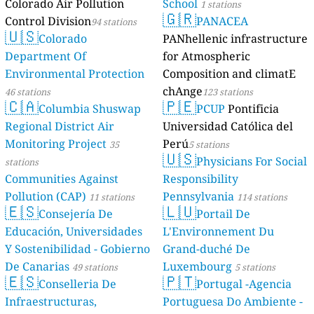
Colorado Air Pollution
School
1 stations
🇬🇷
Control Division
PANACEA
94 stations
🇺🇸
Colorado
PANhellenic infrastructure
Department Of
for Atmospheric
Environmental Protection
Composition and climatE
chAnge
46 stations
123 stations
🇨🇦
🇵🇪
Columbia Shuswap
PCUP
Pontificia
Regional District Air
Universidad Católica del
Monitoring Project
Perú
35
5 stations
🇺🇸
Physicians For Social
stations
Communities Against
Responsibility
Pollution (CAP)
Pennsylvania
11 stations
114 stations
🇪🇸
🇱🇺
Consejería De
Portail De
Educación, Universidades
L'Environnement Du
Y Sostenibilidad - Gobierno
Grand-duché De
De Canarias
Luxembourg
49 stations
5 stations
🇪🇸
🇵🇹
Conselleria De
Portugal -Agencia
Infraestructuras,
Portuguesa Do Ambiente -