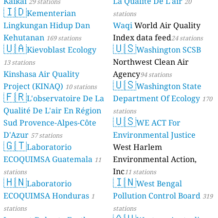
Kaikai
La Qualité De L'air
29 stations
20
🇮🇩
Kementerian
stations
Lingkungan Hidup Dan
Waqi
World Air Quality
Kehutanan
Index data feed
169 stations
24 stations
🇺🇦
🇺🇸
Kievoblast Ecology
Washington SCSB
Northwest Clean Air
13 stations
Kinshasa Air Quality
Agency
94 stations
🇺🇸
Project (KINAQ)
Washington State
10 stations
🇫🇷
L'observatoire De La
Department Of Ecology
170
Qualité De L'air En Région
stations
🇺🇸
Sud Provence-Alpes-Côte
WE ACT For
D'Azur
Environmental Justice
57 stations
🇬🇹
Laboratorio
West Harlem
ECOQUIMSA Guatemala
Environmental Action,
11
Inc
stations
11 stations
🇭🇳
🇮🇳
Laboratorio
West Bengal
ECOQUIMSA Honduras
Pollution Control Board
1
319
stations
stations