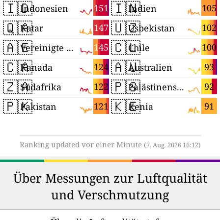
🇮🇩
🇮🇳
151
105
Indonesien
Indien
🇶🇦
🇺🇿
147
102
Katar
Usbekistan
🇦🇪
🇨🇱
145
100
Vereinigte Arabische Emirate
Chile
🇨🇦
🇦🇺
124
93
Kanada
Australien
🇿🇦
🇵🇸
122
92
Südafrika
Palästinensische Autonomiegebiete
🇵🇰
🇰🇪
121
91
Pakistan
Kenia
Ranking updated vor einer Minute
(7. Aug. 2026 16:12)
Über Messungen zur Luftqualität
und Verschmutzung