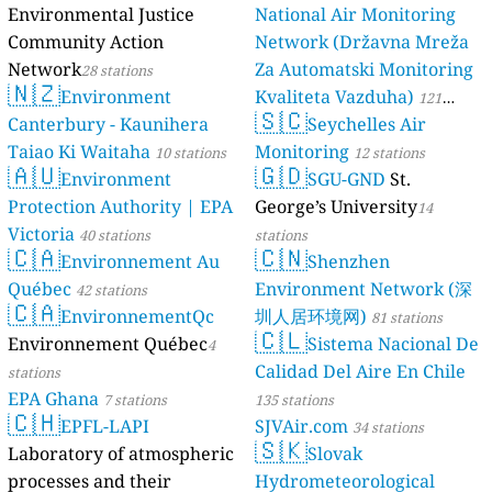
Environmental Justice
National Air Monitoring
Community Action
Network (Državna Mreža
Network
Za Automatski Monitoring
28 stations
🇳🇿
Environment
Kvaliteta Vazduha)
121
🇸🇨
Canterbury - Kaunihera
Seychelles Air
stations
Taiao Ki Waitaha
Monitoring
10 stations
12 stations
🇦🇺
🇬🇩
Environment
SGU-GND
St.
Protection Authority | EPA
George’s University
14
Victoria
40 stations
stations
🇨🇦
🇨🇳
Environnement Au
Shenzhen
Québec
Environment Network (深
42 stations
🇨🇦
EnvironnementQc
圳人居环境网)
81 stations
🇨🇱
Environnement Québec
Sistema Nacional De
4
Calidad Del Aire En Chile
stations
EPA Ghana
7 stations
135 stations
🇨🇭
EPFL-LAPI
SJVAir.com
34 stations
🇸🇰
Laboratory of atmospheric
Slovak
processes and their
Hydrometeorological