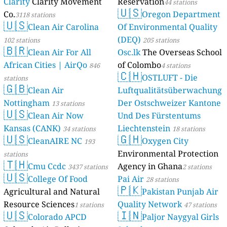
Clarity
Clarity Movement
Reservation
44 stations
🇺🇸
Co.
Oregon Department
3118 stations
🇺🇸
Clean Air Carolina
Of Environmental Quality
(DEQ)
102 stations
205 stations
🇧🇷
Clean Air For All
Osc.lk
The Overseas School
African Cities | AirQo
of Colombo
846
4 stations
🇨🇭
OSTLUFT - Die
stations
🇬🇧
Clean Air
Luftqualitätsüberwachung
Nottingham
Der Ostschweizer Kantone
13 stations
🇺🇸
Clean Air Now
Und Des Fürstentums
Kansas (CANK)
Liechtenstein
34 stations
18 stations
🇺🇸
🇬🇭
CleanAIRE NC
Oxygen City
193
Environmental Protection
stations
🇹🇭
Cmu Ccdc
Agency in Ghana
3437 stations
2 stations
🇺🇸
College Of Food
Pai Air
28 stations
🇵🇰
Agricultural and Natural
Pakistan Punjab Air
Resource Sciences
Quality Network
1 stations
47 stations
🇺🇸
🇮🇳
Colorado APCD
Paljor Naygyal Girls