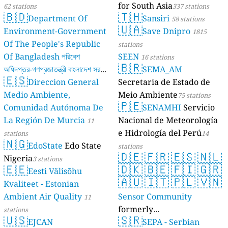
for South Asia
62 stations
337 stations
🇧🇩
🇹🇭
Department Of
Sansiri
58 stations
🇺🇦
Environment-Government
Save Dnipro
1815
Of The People's Republic
stations
Of Bangladesh পরিবেশ
SEEN
16 stations
🇧🇷
অধিদপ্তর-গণপ্রজাতন্ত্রী বাংলাদেশ সরকার
SEMA_AM
🇪🇸
Direccion General
Secretaria de Estado de
17 stations
Medio Ambiente,
Meio Ambiente
75 stations
🇵🇪
Comunidad Autónoma De
SENAMHI
Servicio
La Región De Murcia
Nacional de Meteorología
11
e Hidrología del Perú
stations
14
🇳🇬
EdoState
Edo State
stations
🇩🇪
🇫🇷
🇪🇸
🇳🇱
Nigeria
3 stations
🇪🇪
🇩🇰
🇧🇪
🇫🇮
🇬🇷
Eesti Välisõhu
🇦🇺
🇮🇹
🇵🇱
🇻🇳
Kvaliteet - Estonian
Ambient Air Quality
Sensor Community
11
formerly
stations
🇺🇸
🇸🇷
EJCAN
luftdaten.info
SEPA - Serbian
35813 stations