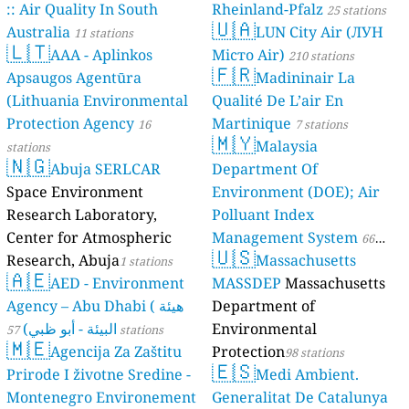
:: Air Quality In South
Rheinland-Pfalz
25 stations
🇺🇦
Australia
LUN City Air (ЛУН
11 stations
🇱🇹
AAA - Aplinkos
Місто Air)
210 stations
🇫🇷
Apsaugos Agentūra
Madininair La
(Lithuania Environmental
Qualité De L’air En
Protection Agency
Martinique
16
7 stations
🇲🇾
Malaysia
stations
🇳🇬
Abuja SERLCAR
Department Of
Space Environment
Environment (DOE); Air
Research Laboratory,
Polluant Index
Center for Atmospheric
Management System
66
🇺🇸
Research, Abuja
Massachusetts
1 stations
stations
🇦🇪
AED - Environment
MASSDEP
Massachusetts
Agency – Abu Dhabi ( هيئة
Department of
البيئة - أبو ظبي)
Environmental
57 stations
🇲🇪
Agencija Za Zaštitu
Protection
98 stations
🇪🇸
Prirode I životne Sredine -
Medi Ambient.
Montenegro Environement
Generalitat De Catalunya