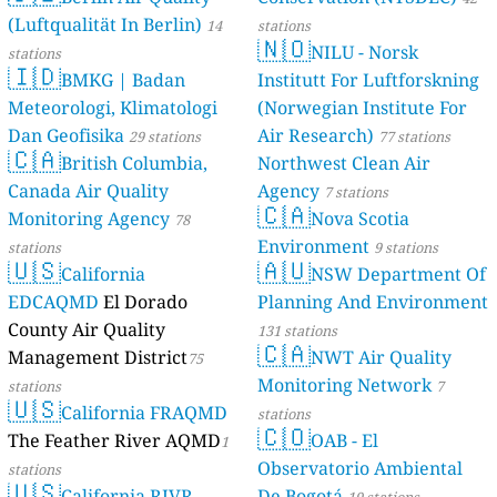
(Luftqualität In Berlin)
46 stations
14
stations
🇳🇴
NILU - Norsk
stations
🇮🇩
BMKG | Badan
Institutt For Luftforskning
Meteorologi, Klimatologi
(Norwegian Institute For
Dan Geofisika
Air Research)
29 stations
77 stations
🇨🇦
British Columbia,
Northwest Clean Air
Canada Air Quality
Agency
7 stations
🇨🇦
Monitoring Agency
Nova Scotia
78
Environment
stations
9 stations
🇺🇸
🇦🇺
California
NSW Department Of
EDCAQMD
El Dorado
Planning And Environment
County Air Quality
131 stations
🇨🇦
Management District
NWT Air Quality
75
Monitoring Network
stations
7
🇺🇸
California FRAQMD
stations
🇨🇴
The Feather River AQMD
OAB - El
1
Observatorio Ambiental
stations
🇺🇸
California RIVR
De Bogotá