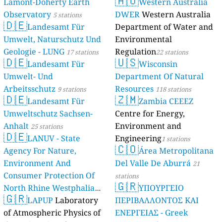
🇦🇺
Lamont-Doherty Earth
Western Australia
Observatory
DWER
Western Australia
5 stations
🇩🇪
Landesamt Für
Department of Water and
Umwelt, Naturschutz Und
Environmental
Geologie - LUNG
Regulation
17 stations
22 stations
🇩🇪
🇺🇸
Landesamt Für
Wisconsin
Umwelt- Und
Department Of Natural
Arbeitsschutz
Resources
9 stations
118 stations
🇩🇪
🇿🇲
Landesamt Für
Zambia CEEEZ
Umweltschutz Sachsen-
Centre for Energy,
Anhalt
Environment and
25 stations
🇩🇪
LANUV - State
Engineering
1 stations
🇨🇴
Agency For Nature,
Área Metropolitana
Environment And
Del Valle De Aburrá
21
Consumer Protection Of
stations
🇬🇷
North Rhine Westphalia
ΥΠΟΥΡΓΕΙΟ
🇬🇷
(Landesamt Für Natur,
LAPUP
Laboratory
ΠΕΡΙΒΑΛΛΟΝΤΟΣ ΚΑΙ
Umwelt Und
of Atmospheric Physics of
ΕΝΕΡΓΕΙΑΣ - Greek