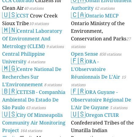
CCA Colorado
Citizens for
Oman Environment
Clean Air
Authority
40 stations
62 stations
🇺🇸
🇨🇦
CCST
Crow Creek
Ontario MECP
Sioux Tribe
Ontario Ministry of the
10 stations
🇲🇳
Central Laboratory
Environment,
Of Environment And
Conservation and Parks
27
Metrology (CLEM)
9 stations
stations
Central Philippine
Open Sense
850 stations
🇫🇷
University
ORA -
4 stations
🇲🇬
Centre National De
L'Observatoire
Recherches Sur
Réunionnais De L’Air
15
L'Environnement
8 stations
stations
🇧🇷
🇫🇷
CETESB - Companhia
ORA Guyane -
Ambiental Do Estado De
Observatoire Régional De
São Paulo
L'Air De Guyane
63 stations
5 stations
🇺🇸
🇺🇸
City Of Minneapolis
Oregon CTUIR
Community Air Monitoring
Confederated Tribes of the
Project
Umatilla Indian
164 stations