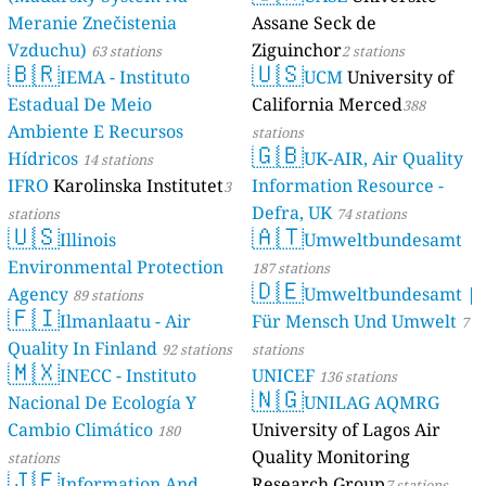
Meranie Znečistenia
Assane Seck de
Vzduchu)
Ziguinchor
63 stations
2 stations
🇧🇷
🇺🇸
IEMA - Instituto
UCM
University of
Estadual De Meio
California Merced
388
Ambiente E Recursos
stations
🇬🇧
Hídricos
UK-AIR, Air Quality
14 stations
IFRO
Karolinska Institutet
Information Resource -
3
Defra, UK
stations
74 stations
🇺🇸
🇦🇹
Illinois
Umweltbundesamt
Environmental Protection
187 stations
🇩🇪
Agency
Umweltbundesamt |
89 stations
🇫🇮
Ilmanlaatu - Air
Für Mensch Und Umwelt
7
Quality In Finland
92 stations
stations
🇲🇽
INECC - Instituto
UNICEF
136 stations
🇳🇬
Nacional De Ecología Y
UNILAG AQMRG
Cambio Climático
University of Lagos Air
180
Quality Monitoring
stations
🇯🇪
Information And
Research Group
7 stations