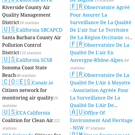
19 stations
🇫🇷
Riverside County Air
Observatoire Agréé
Quality Management
Pour Assurer La
District
Surveillance De La Qualité
16 stations
🇺🇸
California SBCAPCD
De L’air Sur Le Territoire
Santa Barbara County Air
De La Région Occitanie
44
🇫🇷
Pollution Control
Observatoire De La
stations
District
Qualité De L'air En
115 stations
🇺🇸
California SCSB
Auvergne-Rhône-Alpes
84
Sonoma Coast State
stations
🇫🇷
Beach
Observatoire De La
40 stations
🇨🇴
🇪🇸
Canair.io
Qualité De L'Air à Mayotte
Citizen network for
- Association Agréée Pour
monitoring air quality
La Surveillance De La
29
Qualité De L'Air De
stations
🇺🇸
🇦🇺
CCA California
Mayotte
Office Of
4 stations
Coalition for Clean Air
Environment And Heritage
222
- NSW
stations
97 stations
🇴🇲