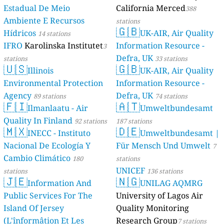
Estadual De Meio
California Merced
388
Ambiente E Recursos
stations
🇬🇧
Hídricos
UK-AIR, Air Quality
14 stations
IFRO
Karolinska Institutet
Information Resource -
3
Defra, UK
stations
33 stations
🇺🇸
🇬🇧
Illinois
UK-AIR, Air Quality
Environmental Protection
Information Resource -
Agency
Defra, UK
89 stations
74 stations
🇫🇮
🇦🇹
Ilmanlaatu - Air
Umweltbundesamt
Quality In Finland
92 stations
187 stations
🇲🇽
🇩🇪
INECC - Instituto
Umweltbundesamt |
Nacional De Ecología Y
Für Mensch Und Umwelt
7
Cambio Climático
180
stations
UNICEF
stations
136 stations
🇯🇪
🇳🇬
Information And
UNILAG AQMRG
Public Services For The
University of Lagos Air
Island Of Jersey
Quality Monitoring
(L'înformâtion Et Les
Research Group
7 stations