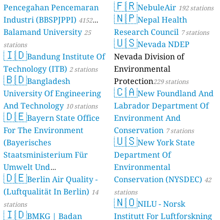
🇫🇷
Pencegahan Pencemaran
NebuleAir
192 stations
🇳🇵
Industri (BBSPJPPI)
Nepal Health
4152
Balamand University
Research Council
stations
25
7 stations
🇺🇸
Nevada NDEP
stations
🇮🇩
Bandung Institute Of
Nevada Division of
Technology (ITB)
Environmental
2 stations
🇧🇩
Bangladesh
Protection
229 stations
🇨🇦
University Of Engineering
New Foundland And
And Technology
Labrador Department Of
10 stations
🇩🇪
Bayern State Office
Environment And
For The Environment
Conservation
7 stations
🇺🇸
(Bayerisches
New York State
Staatsministerium Für
Department Of
Umwelt Und
Environmental
🇩🇪
Berlin Air Quality -
Verbraucherschutz) - LfU
Conservation (NYSDEC)
42
(Luftqualität In Berlin)
46 stations
14
stations
🇳🇴
NILU - Norsk
stations
🇮🇩
BMKG | Badan
Institutt For Luftforskning