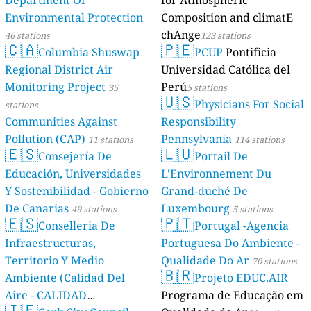
Department Of
for Atmospheric
Environmental Protection
Composition and climatE
chAnge
46 stations
123 stations
🇨🇦
🇵🇪
Columbia Shuswap
PCUP
Pontificia
Regional District Air
Universidad Católica del
Monitoring Project
Perú
35
5 stations
🇺🇸
Physicians For Social
stations
Communities Against
Responsibility
Pollution (CAP)
Pennsylvania
11 stations
114 stations
🇪🇸
🇱🇺
Consejería De
Portail De
Educación, Universidades
L'Environnement Du
Y Sostenibilidad - Gobierno
Grand-duché De
De Canarias
Luxembourg
49 stations
5 stations
🇪🇸
🇵🇹
Conselleria De
Portugal -Agencia
Infraestructuras,
Portuguesa Do Ambiente -
Territorio Y Medio
Qualidade Do Ar
70 stations
🇧🇷
Ambiente (Calidad Del
Projeto EDUC.AIR
Aire - CALIDAD
Programa de Educação em
🇮🇪