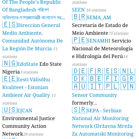
Of The People's Republic
stations
Of Bangladesh পরিবেশ
SEEN
16 stations
🇧🇷
অধিদপ্তর-গণপ্রজাতন্ত্রী বাংলাদেশ সরকার
SEMA_AM
🇪🇸
Direccion General
Secretaria de Estado de
17 stations
Medio Ambiente,
Meio Ambiente
75 stations
🇵🇪
Comunidad Autónoma De
SENAMHI
Servicio
La Región De Murcia
Nacional de Meteorología
11
e Hidrología del Perú
stations
14
🇳🇬
EdoState
Edo State
stations
🇩🇪
🇫🇷
🇪🇸
🇳🇱
Nigeria
3 stations
🇪🇪
🇩🇰
🇧🇪
🇫🇮
🇬🇷
Eesti Välisõhu
🇦🇺
🇮🇹
🇵🇱
🇻🇳
Kvaliteet - Estonian
Ambient Air Quality
Sensor Community
11
formerly
stations
🇺🇸
🇸🇷
EJCAN
luftdaten.info
SEPA - Serbian
35819 stations
Environmental Justice
National Air Monitoring
Community Action
Network (Državna Mreža
Network
Za Automatski Monitoring
28 stations