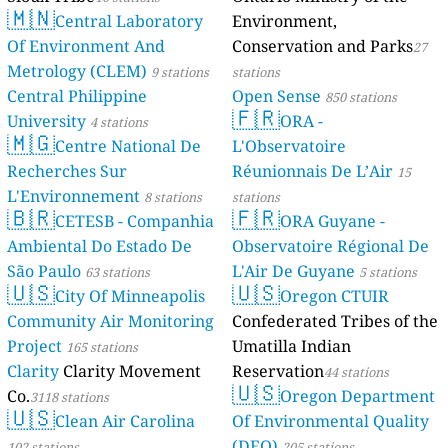
🇲🇳
Central Laboratory
Environment,
Of Environment And
Conservation and Parks
27
Metrology (CLEM)
9 stations
stations
Central Philippine
Open Sense
850 stations
🇫🇷
University
ORA -
4 stations
🇲🇬
Centre National De
L'Observatoire
Recherches Sur
Réunionnais De L’Air
15
L'Environnement
8 stations
stations
🇧🇷
🇫🇷
CETESB - Companhia
ORA Guyane -
Ambiental Do Estado De
Observatoire Régional De
São Paulo
L'Air De Guyane
63 stations
5 stations
🇺🇸
🇺🇸
City Of Minneapolis
Oregon CTUIR
Community Air Monitoring
Confederated Tribes of the
Project
Umatilla Indian
165 stations
Clarity
Clarity Movement
Reservation
44 stations
🇺🇸
Co.
Oregon Department
3118 stations
🇺🇸
Clean Air Carolina
Of Environmental Quality
(DEQ)
102 stations
205 stations