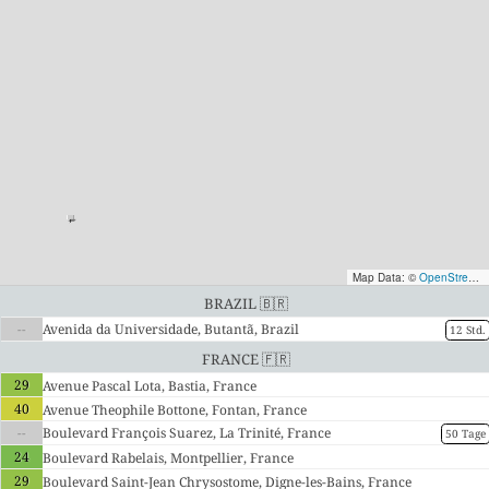
Map Data: ©
OpenStreetMap contributors
Brazil 🇧🇷
--
Avenida da Universidade, Butantã, Brazil
12 Std.
France 🇫🇷
29
Avenue Pascal Lota, Bastia, France
40
Avenue Theophile Bottone, Fontan, France
--
Boulevard François Suarez, La Trinité, France
50 Tage
24
Boulevard Rabelais, Montpellier, France
29
Boulevard Saint-Jean Chrysostome, Digne-les-Bains, France