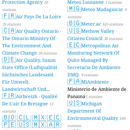
Protection Agency
Meteo Lausanne
10
1 stations
🇲🇬
Meteo Madagascar
stations
9
🇫🇷
Air Pays De La Loire
stations
🇧🇬
Meter.ac
26 stations
165 stations
🇨🇦
🇺🇸
Air Quality Ontario -
Methow Valley
The Ontario Ministry Of
Citizens Council
38 stations
🇪🇨
The Environment And
Metropolitan Air
Climate Change
Monitoring Network Of
38 stations
🇩🇪
Air Quality, Saxon
Quito Managed By
State Office (Luftqualität
Secretaria De Ambiente
Sächsisches Landesamt
DMQ.
9 stations
🇵🇦
Für Umwelt,
MiAmbiente
Landwirtschaft Und
Ministerio de Ambiente de
🇫🇷
Geologie)
Airbreizh - Qualité
Panamá
50 stations
5 stations
🇺🇸
De L'air En Bretagne
Michigan
13
Department Of
stations
🇧🇴
🇨🇱
🇲🇽
🇪🇨
Environmental Quality
109
🇵🇪
🇺🇸
🇲🇽
🇦🇷
stations