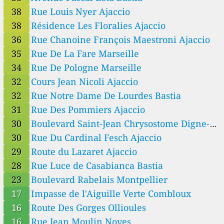
38
Rue Louis Nyer Ajaccio
52
Rue Paradis, Marseille, France
--
Rue Saint-François, Bastia, France
11 Std.
38
Résidence Les Floralies Ajaccio
--
Rue de Beer Sheva, Lyon, France
13 Tage
36
Rue Chanoine François Maestroni Ajaccio
--
Rue de la Motte, Le Petit-Quevilly, France
59 Tage
35
Rue De La Fare Marseille
--
Rue de la Motte, Le Petit-Quevilly, France
59 Tage
--
Rue des Bleuets, Bessoncourt, France
34
Rue De Pologne Marseille
40 Tage
--
Rue du Stade Henri Monnier, Morvillars, France
40 Tage
32
Cours Jean Nicoli Ajaccio
--
Ruelle De l’Ecole, Valbonne, France
17 Tage
32
Rue Notre Dame De Lourdes Bastia
45
Résidence Les Floralies, Ajaccio, France
31
Rue Des Pommiers Ajaccio
30
Boulevard Saint-Jean Chrysostome Digne-
les-Bains
30
Rue Du Cardinal Fesch Ajaccio
29
Route du Lazaret Ajaccio
28
Rue Luce de Casabianca Bastia
23
Boulevard Rabelais Montpellier
17
Impasse de l'Aiguille Verte Combloux
16
Route Des Gorges Ollioules
16
Rue Jean Moulin Noves