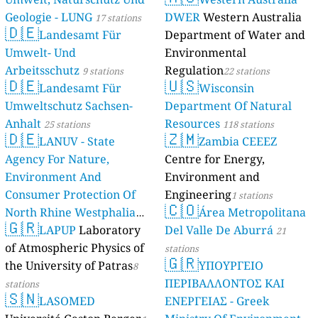
Geologie - LUNG
DWER
Western Australia
17 stations
🇩🇪
Landesamt Für
Department of Water and
Umwelt- Und
Environmental
Arbeitsschutz
Regulation
9 stations
22 stations
🇩🇪
🇺🇸
Landesamt Für
Wisconsin
Umweltschutz Sachsen-
Department Of Natural
Anhalt
Resources
25 stations
118 stations
🇩🇪
🇿🇲
LANUV - State
Zambia CEEEZ
Agency For Nature,
Centre for Energy,
Environment And
Environment and
Consumer Protection Of
Engineering
1 stations
🇨🇴
North Rhine Westphalia
Área Metropolitana
🇬🇷
(Landesamt Für Natur,
LAPUP
Laboratory
Del Valle De Aburrá
21
Umwelt Und
of Atmospheric Physics of
stations
🇬🇷
Verbraucherschutz NRW)
the University of Patras
ΥΠΟΥΡΓΕΙΟ
8
ΠΕΡΙΒΑΛΛΟΝΤΟΣ ΚΑΙ
61 stations
stations
🇸🇳
LASOMED
ΕΝΕΡΓΕΙΑΣ - Greek