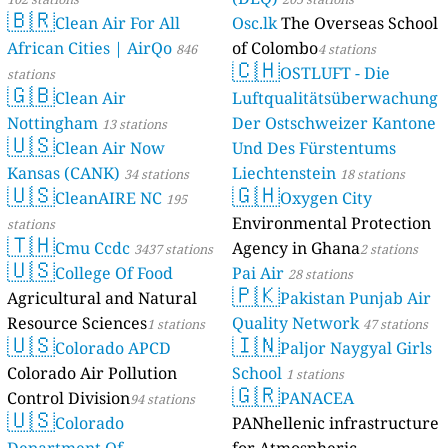
🇧🇷
Clean Air For All
Osc.lk
The Overseas School
African Cities | AirQo
of Colombo
846
4 stations
🇨🇭
OSTLUFT - Die
stations
🇬🇧
Clean Air
Luftqualitätsüberwachung
Nottingham
Der Ostschweizer Kantone
13 stations
🇺🇸
Clean Air Now
Und Des Fürstentums
Kansas (CANK)
Liechtenstein
34 stations
18 stations
🇺🇸
🇬🇭
CleanAIRE NC
Oxygen City
195
Environmental Protection
stations
🇹🇭
Cmu Ccdc
Agency in Ghana
3437 stations
2 stations
🇺🇸
College Of Food
Pai Air
28 stations
🇵🇰
Agricultural and Natural
Pakistan Punjab Air
Resource Sciences
Quality Network
1 stations
47 stations
🇺🇸
🇮🇳
Colorado APCD
Paljor Naygyal Girls
Colorado Air Pollution
School
1 stations
🇬🇷
Control Division
PANACEA
94 stations
🇺🇸
Colorado
PANhellenic infrastructure