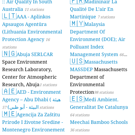
🇫🇷
:: Air Quality In South
Madininair La
Australia
Qualité De L’air En
11 stations
🇱🇹
AAA - Aplinkos
Martinique
7 stations
🇲🇾
Apsaugos Agentūra
Malaysia
(Lithuania Environmental
Department Of
Protection Agency
Environment (DOE); Air
16
Polluant Index
stations
🇳🇬
Abuja SERLCAR
Management System
66
🇺🇸
Space Environment
Massachusetts
stations
Research Laboratory,
MASSDEP
Massachusetts
Center for Atmospheric
Department of
Research, Abuja
Environmental
1 stations
🇦🇪
AED - Environment
Protection
98 stations
🇪🇸
Agency – Abu Dhabi ( هيئة
Medi Ambient.
البيئة - أبو ظبي)
Generalitat De Catalunya
57 stations
🇲🇪
Agencija Za Zaštitu
64 stations
Prirode I životne Sredine -
Meechai Bamboo Schools
Montenegro Environement
36 stations