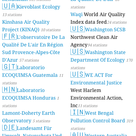
🇺🇦
Kievoblast Ecology
stations
Waqi
World Air Quality
13 stations
Kinshasa Air Quality
Index data feed
24 stations
🇺🇸
Project (KINAQ)
Washington SCSB
10 stations
🇫🇷
L'observatoire De La
Northwest Clean Air
Qualité De L'air En Région
Agency
94 stations
🇺🇸
Sud Provence-Alpes-Côte
Washington State
D'Azur
Department Of Ecology
57 stations
170
🇬🇹
Laboratorio
stations
🇺🇸
ECOQUIMSA Guatemala
WE ACT For
11
Environmental Justice
stations
🇭🇳
Laboratorio
West Harlem
ECOQUIMSA Honduras
Environmental Action,
1
Inc
stations
11 stations
🇮🇳
Lamont-Doherty Earth
West Bengal
Observatory
Pollution Control Board
5 stations
319
🇩🇪
Landesamt Für
stations
🇦🇺
Umwelt, Naturschutz Und
Western Australia