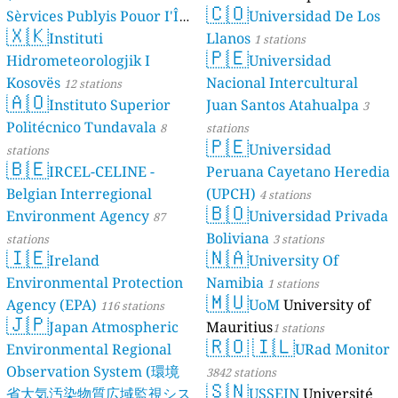
🇨🇴
Sèrvices Publyis Pouor I'Île
Universidad De Los
🇽🇰
Dé Jèrri)
Instituti
Llanos
2 stations
1 stations
🇵🇪
Hidrometeorologjik I
Universidad
Kosovës
Nacional Intercultural
12 stations
🇦🇴
Instituto Superior
Juan Santos Atahualpa
3
Politécnico Tundavala
8
stations
🇵🇪
Universidad
stations
🇧🇪
IRCEL-CELINE -
Peruana Cayetano Heredia
Belgian Interregional
(UPCH)
4 stations
🇧🇴
Environment Agency
Universidad Privada
87
Boliviana
stations
3 stations
🇮🇪
🇳🇦
Ireland
University Of
Environmental Protection
Namibia
1 stations
🇲🇺
Agency (EPA)
UoM
University of
116 stations
🇯🇵
Japan Atmospheric
Mauritius
1 stations
🇷🇴
🇮🇱
Environmental Regional
URad Monitor
Observation System (環境
3842 stations
🇸🇳
省大気汚染物質広域監視シス
USSEIN
Université