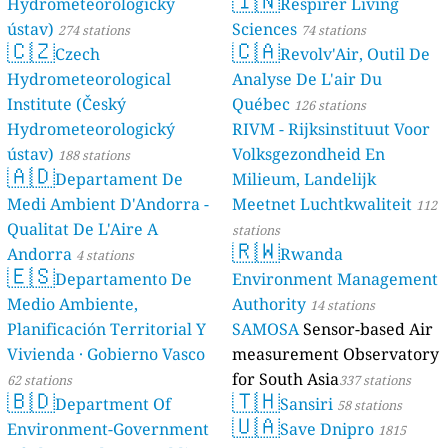
🇮🇳
Hydrometeorologický
Respirer Living
ústav)
Sciences
274 stations
74 stations
🇨🇿
🇨🇦
Czech
Revolv'Air, Outil De
Hydrometeorological
Analyse De L'air Du
Institute (Český
Québec
126 stations
Hydrometeorologický
RIVM - Rijksinstituut Voor
ústav)
Volksgezondheid En
188 stations
🇦🇩
Departament De
Milieum, Landelijk
Medi Ambient D'Andorra -
Meetnet Luchtkwaliteit
112
Qualitat De L'Aire A
stations
🇷🇼
Andorra
Rwanda
4 stations
🇪🇸
Departamento De
Environment Management
Medio Ambiente,
Authority
14 stations
Planificación Territorial Y
SAMOSA
Sensor-based Air
Vivienda · Gobierno Vasco
measurement Observatory
for South Asia
62 stations
337 stations
🇧🇩
🇹🇭
Department Of
Sansiri
58 stations
🇺🇦
Environment-Government
Save Dnipro
1815