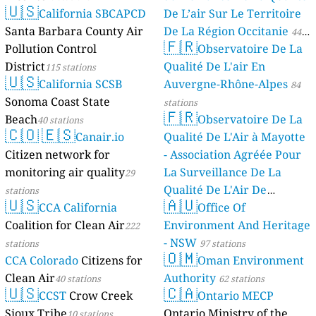
🇺🇸
California SBCAPCD
De L’air Sur Le Territoire
Santa Barbara County Air
De La Région Occitanie
44
🇫🇷
Pollution Control
Observatoire De La
stations
District
Qualité De L'air En
115 stations
🇺🇸
California SCSB
Auvergne-Rhône-Alpes
84
Sonoma Coast State
stations
🇫🇷
Beach
Observatoire De La
40 stations
🇨🇴
🇪🇸
Canair.io
Qualité De L'Air à Mayotte
Citizen network for
- Association Agréée Pour
monitoring air quality
La Surveillance De La
29
Qualité De L'Air De
stations
🇺🇸
🇦🇺
CCA California
Mayotte
Office Of
4 stations
Coalition for Clean Air
Environment And Heritage
222
- NSW
stations
97 stations
🇴🇲
CCA Colorado
Citizens for
Oman Environment
Clean Air
Authority
40 stations
62 stations
🇺🇸
🇨🇦
CCST
Crow Creek
Ontario MECP
Sioux Tribe
Ontario Ministry of the
10 stations