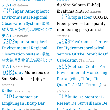
テム)
du Sine Saloum El-hâdj
86 stations
🇯🇵
Japan Atmospheric
ibrahima NIASS
2 stations
🇺🇸
Environmental Regional
Utopia Fiber
UTOPIA
Observation System (環境
Fiber powered air quality
省大気汚染物質広域監視シス
monitoring program
218
テム)
37 stations
stations
🇯🇵
🇺🇿
Japan Atmospheric
Uzhydromet - Center
Environmental Regional
For Hydrometeorological
Observation System (環境
Service Of The Republic Of
省大気汚染物質広域監視シス
Uzbekistan
23 stations
🇻🇳
テム)
Vietnam Center For
118 stations
🇦🇷
Jujuy
Municipio de
Environmental Monitoring
San Salvador de Jujuy
Portal (cổng Thông Tin
0
Quan Trắc Môi Trường)
stations
64
Kaikai
29 stations
stations
🇮🇩
🇨🇦
Kementerian
Ville De Montreal -
Lingkungan Hidup Dan
Réseau De Surveillance De
Kehutanan
La Qualité De L'air
169 stations
20