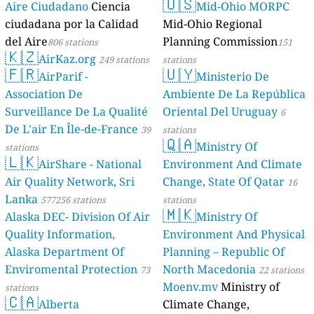
🇺🇸
Aire Ciudadano
Ciencia
Mid-Ohio MORPC
ciudadana por la Calidad
Mid-Ohio Regional
del Aire
Planning Commission
806 stations
151
🇰🇿
AirKaz.org
249 stations
stations
🇫🇷
🇺🇾
AirParif -
Ministerio De
Association De
Ambiente De La República
Surveillance De La Qualité
Oriental Del Uruguay
6
De L'air En Île-de-France
39
stations
🇶🇦
Ministry Of
stations
🇱🇰
AirShare - National
Environment And Climate
Air Quality Network, Sri
Change, State Of Qatar
16
Lanka
577256 stations
stations
🇲🇰
Alaska DEC- Division Of Air
Ministry Of
Quality Information,
Environment And Physical
Alaska Department Of
Planning – Republic Of
Enviromental Protection
North Macedonia
73
22 stations
Moenv.mv
Ministry of
stations
🇨🇦
Alberta
Climate Change,