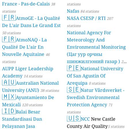
France - Pas-de-Calais
38
stations
Nafas
stations
84 stations
🇫🇷
AtmoGE - La Qualité
NASA CSESP / RTI
207
De L’air Dans Le Grand Est
stations
National Agency For
50 stations
🇫🇷
AtmoNAQ - La
Meteorology And
Qualité De L’air En
Environmental Monitoring
Nouvelle Aquitaine
(Цаг уур орчны
46
шинжилгээний газар )
stations
21
🇵🇪
AUPP Liger Leadership
National University
stations
Academy
Of San Agustin Of
14 stations
🇦🇺
Australian National
Arequipa
0 stations
🇸🇪
University (ANU)
Natur Vårdsverket -
38 stations
🇲🇽
Ayuntamiento De
Swedish Environmental
Mexicali
Protection Agency
120 stations
71
🇮🇩
Balai Besar
stations
🇺🇸
Standardisasi Dan
NCC
New Castle
Pelayanan Jasa
County Air Quality
5 stations