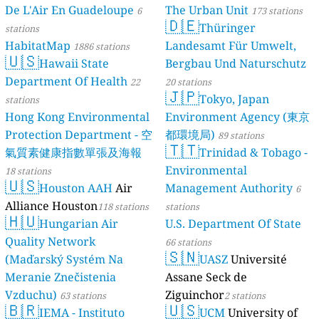
De L'Air En Guadeloupe
The Urban Unit
6
173 stations
🇩🇪
Thüringer
stations
HabitatMap
Landesamt Für Umwelt,
1886 stations
🇺🇸
Hawaii State
Bergbau Und Naturschutz
Department Of Health
22
20 stations
🇯🇵
Tokyo, Japan
stations
Hong Kong Environmental
Environment Agency (東京
Protection Department - 空
都環境局)
89 stations
🇹🇹
氣質素健康指數單張及海報
Trinidad & Tobago -
Environmental
18 stations
🇺🇸
Houston AAH
Air
Management Authority
6
Alliance Houston
118 stations
stations
🇭🇺
Hungarian Air
U.S. Department Of State
Quality Network
66 stations
🇸🇳
(Maďarský Systém Na
UASZ
Université
Meranie Znečistenia
Assane Seck de
Vzduchu)
Ziguinchor
63 stations
2 stations
🇧🇷
🇺🇸
IEMA - Instituto
UCM
University of