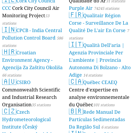
AMBIENTAL)
Cork City Council
Qualidade do Ar
23 stations
31 stations
CCC
Cork City Council Air
Purple Air
74245 stations
🇫🇷
Monitoring Project
Qualitair Région
53
Corse - Surveillance De La
stations
🇮🇳
CPCB - India Central
Qualité De L'air En Corse
7
Pollution Control Board
586
stations
🇮🇹
Qualità Dell’aria |
stations
🇭🇷
Croatian
Agenzia Provinciale Per
Environment Agency -
L'ambiente | Provincia
Agencija Za Zaštitu Okoliša
Autonoma Di Bolzano - Alto
Adige
66 stations
14 stations
🇦🇺
🇨🇦
CSIRO
Québec CEAEQ
Commonwealth Scientific
Centre d'expertise en
and Industrial Research
analyse environnementale
Organisation
du Québec
35 stations
101 stations
🇨🇿
🇧🇷
Czech
Rede Manual De
Hydrometeorological
Partículas Sedimentadas
Institute (Český
Da Região Sul
6 stations