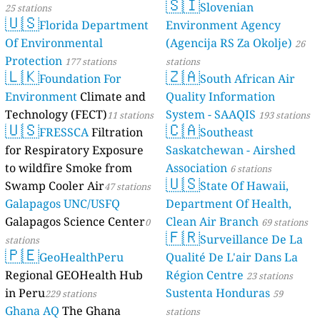
🇸🇮
Slovenian
25 stations
🇺🇸
Florida Department
Environment Agency
Of Environmental
(Agencija RS Za Okolje)
26
Protection
177 stations
stations
🇱🇰
🇿🇦
Foundation For
South African Air
Environment
Climate and
Quality Information
Technology (FECT)
System - SAAQIS
11 stations
193 stations
🇺🇸
🇨🇦
FRESSCA
Filtration
Southeast
for Respiratory Exposure
Saskatchewan - Airshed
to wildfire Smoke from
Association
6 stations
🇺🇸
Swamp Cooler Air
State Of Hawaii,
47 stations
Galapagos UNC/USFQ
Department Of Health,
Galapagos Science Center
Clean Air Branch
0
69 stations
🇫🇷
Surveillance De La
stations
🇵🇪
GeoHealthPeru
Qualité De L'air Dans La
Regional GEOHealth Hub
Région Centre
23 stations
in Peru
Sustenta Honduras
229 stations
59
Ghana AQ
The Ghana
stations