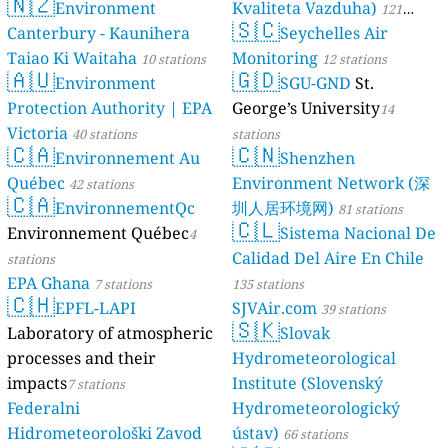
🇳🇿
Environment
Kvaliteta Vazduha)
121
🇸🇨
Canterbury - Kaunihera
Seychelles Air
stations
Taiao Ki Waitaha
Monitoring
10 stations
12 stations
🇦🇺
🇬🇩
Environment
SGU-GND
St.
Protection Authority | EPA
George’s University
14
Victoria
40 stations
stations
🇨🇦
🇨🇳
Environnement Au
Shenzhen
Québec
Environment Network (深
42 stations
🇨🇦
EnvironnementQc
圳人居环境网)
81 stations
🇨🇱
Environnement Québec
Sistema Nacional De
4
Calidad Del Aire En Chile
stations
EPA Ghana
7 stations
135 stations
🇨🇭
EPFL-LAPI
SJVAir.com
39 stations
🇸🇰
Laboratory of atmospheric
Slovak
processes and their
Hydrometeorological
impacts
Institute (Slovenský
7 stations
Federalni
Hydrometeorologický
Hidrometeorološki Zavod
ústav)
66 stations