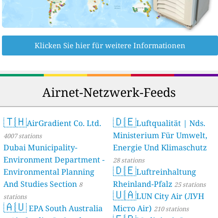
Klicken Sie hier für weitere Informationen
Airnet-Netzwerk-Feeds
🇹🇭
🇩🇪
AirGradient Co. Ltd.
Luftqualität | Nds.
Ministerium Für Umwelt,
4007 stations
Dubai Municipality-
Energie Und Klimaschutz
Environment Department -
28 stations
🇩🇪
Environmental Planning
Luftreinhaltung
And Studies Section
Rheinland-Pfalz
8
25 stations
🇺🇦
LUN City Air (ЛУН
stations
🇦🇺
EPA South Australia
Місто Air)
210 stations