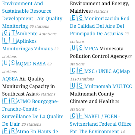
Environment And
Environment and Energy,
Sustainable Resource
Maldives
1 stations
🇪🇸
Development - Air Quality
Monitorización Red
Monitoring
De Calidad Del Aire Del
66 stations
🇬🇹
Ambente
Principado De Asturias
4 stations
23
🇱🇹
Aplinkos
stations
🇺🇸
Monitoringas Vilniaus
MPCA
Minnesota
22
Pollution Control Agency
stations
33
🇺🇸
AQMD NASA
69
stations
🇨🇦
MSC / UNBC AQMap
stations
AQSEA
Air Quality
1110 stations
🇺🇸
Monitoring Capacity in
Multnomah MULTCO
Southeast Asia
Multnomah County
85 stations
🇫🇷
ATMO Bourgogne-
Climate and Health
20
Franche-Comté -
stations
🇨🇭
Surveillance De La Qualite
NABEL / FOEN -
De L’air
Switzerland Federal Office
23 stations
🇫🇷
Atmo En Hauts-de-
For The Environment
14