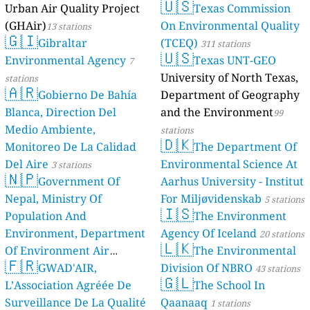
🇺🇸
Urban Air Quality Project
Texas Commission
(GHAir)
On Environmental Quality
13 stations
🇬🇮
Gibraltar
(TCEQ)
311 stations
🇺🇸
Environmental Agency
Texas UNT-GEO
7
University of North Texas,
stations
🇦🇷
Gobierno De Bahía
Department of Geography
Blanca, Direction Del
and the Environment
99
Medio Ambiente,
stations
🇩🇰
Monitoreo De La Calidad
The Department Of
Del Aire
Environmental Science At
3 stations
🇳🇵
Government Of
Aarhus University - Institut
Nepal, Ministry Of
For Miljøvidenskab
5 stations
🇮🇸
Population And
The Environment
Environment, Department
Agency Of Iceland
20 stations
🇱🇰
Of Environment Air
The Environmental
🇫🇷
Quality Monitoring
GWAD'AIR,
Division Of NBRO
30
43 stations
🇬🇱
L’Association Agréée De
The School In
stations
Surveillance De La Qualité
Qaanaaq
1 stations