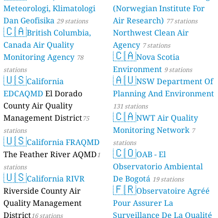
Meteorologi, Klimatologi
(Norwegian Institute For
Dan Geofisika
Air Research)
29 stations
77 stations
🇨🇦
British Columbia,
Northwest Clean Air
Canada Air Quality
Agency
7 stations
🇨🇦
Monitoring Agency
Nova Scotia
78
Environment
stations
9 stations
🇺🇸
🇦🇺
California
NSW Department Of
EDCAQMD
El Dorado
Planning And Environment
County Air Quality
131 stations
🇨🇦
Management District
NWT Air Quality
75
Monitoring Network
stations
7
🇺🇸
California FRAQMD
stations
🇨🇴
The Feather River AQMD
OAB - El
1
Observatorio Ambiental
stations
🇺🇸
California RIVR
De Bogotá
19 stations
🇫🇷
Riverside County Air
Observatoire Agréé
Quality Management
Pour Assurer La
District
Surveillance De La Qualité
16 stations