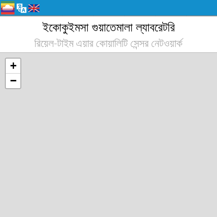
ইকোকুইমসা গুয়াতেমালা ল্যাবরেটরি
রিয়েল-টাইম এয়ার কোয়ালিটি সেন্সর নেটওয়ার্ক
+
−