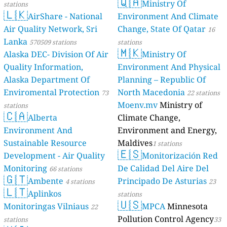
🇶🇦
Ministry Of
stations
🇱🇰
AirShare - National
Environment And Climate
Air Quality Network, Sri
Change, State Of Qatar
16
Lanka
570509 stations
stations
🇲🇰
Alaska DEC- Division Of Air
Ministry Of
Quality Information,
Environment And Physical
Alaska Department Of
Planning – Republic Of
Enviromental Protection
North Macedonia
73
22 stations
Moenv.mv
Ministry of
stations
🇨🇦
Alberta
Climate Change,
Environment And
Environment and Energy,
Sustainable Resource
Maldives
1 stations
🇪🇸
Development - Air Quality
Monitorización Red
Monitoring
De Calidad Del Aire Del
66 stations
🇬🇹
Ambente
Principado De Asturias
4 stations
23
🇱🇹
Aplinkos
stations
🇺🇸
Monitoringas Vilniaus
MPCA
Minnesota
22
Pollution Control Agency
stations
33