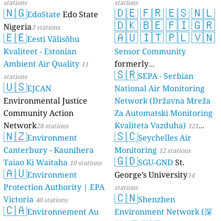
stations
stations
🇳🇬
🇩🇪
🇫🇷
🇪🇸
🇳🇱
EdoState
Edo State
🇩🇰
🇧🇪
🇫🇮
🇬🇷
Nigeria
3 stations
🇪🇪
🇦🇺
🇮🇹
🇵🇱
🇻🇳
Eesti Välisõhu
Kvaliteet - Estonian
Sensor Community
Ambient Air Quality
formerly
11
🇸🇷
luftdaten.info
SEPA - Serbian
stations
35809 stations
🇺🇸
EJCAN
National Air Monitoring
Environmental Justice
Network (Državna Mreža
Community Action
Za Automatski Monitoring
Network
Kvaliteta Vazduha)
28 stations
121
🇳🇿
🇸🇨
Environment
Seychelles Air
stations
Canterbury - Kaunihera
Monitoring
12 stations
🇬🇩
Taiao Ki Waitaha
SGU-GND
St.
10 stations
🇦🇺
Environment
George’s University
14
Protection Authority | EPA
stations
🇨🇳
Victoria
Shenzhen
40 stations
🇨🇦
Environnement Au
Environment Network (深