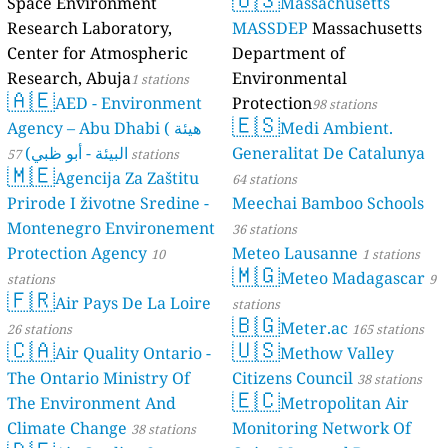
Space Environment
Massachusetts
stations
Research Laboratory,
MASSDEP
Massachusetts
Center for Atmospheric
Department of
Research, Abuja
Environmental
1 stations
🇦🇪
AED - Environment
Protection
98 stations
🇪🇸
Agency – Abu Dhabi ( هيئة
Medi Ambient.
البيئة - أبو ظبي)
Generalitat De Catalunya
57 stations
🇲🇪
Agencija Za Zaštitu
64 stations
Prirode I životne Sredine -
Meechai Bamboo Schools
Montenegro Environement
36 stations
Protection Agency
Meteo Lausanne
10
1 stations
🇲🇬
Meteo Madagascar
stations
9
🇫🇷
Air Pays De La Loire
stations
🇧🇬
Meter.ac
26 stations
165 stations
🇨🇦
🇺🇸
Air Quality Ontario -
Methow Valley
The Ontario Ministry Of
Citizens Council
38 stations
🇪🇨
The Environment And
Metropolitan Air
Climate Change
Monitoring Network Of
38 stations