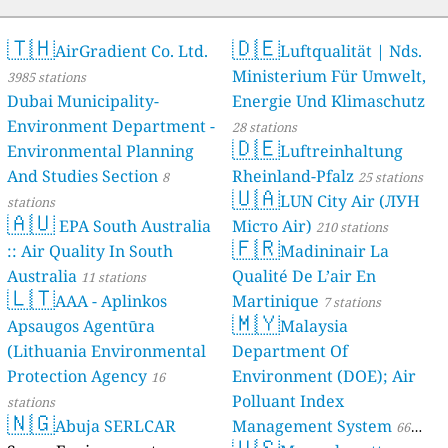
🇹🇭
🇩🇪
AirGradient Co. Ltd.
Luftqualität | Nds.
Ministerium Für Umwelt,
3985 stations
Dubai Municipality-
Energie Und Klimaschutz
Environment Department -
28 stations
🇩🇪
Environmental Planning
Luftreinhaltung
And Studies Section
Rheinland-Pfalz
8
25 stations
🇺🇦
LUN City Air (ЛУН
stations
🇦🇺
EPA South Australia
Місто Air)
210 stations
🇫🇷
:: Air Quality In South
Madininair La
Australia
Qualité De L’air En
11 stations
🇱🇹
AAA - Aplinkos
Martinique
7 stations
🇲🇾
Apsaugos Agentūra
Malaysia
(Lithuania Environmental
Department Of
Protection Agency
Environment (DOE); Air
16
Polluant Index
stations
🇳🇬
Abuja SERLCAR
Management System
66
🇺🇸