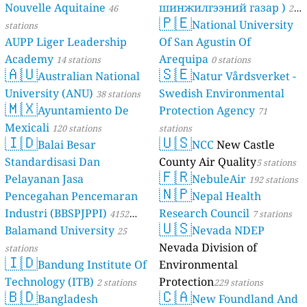
Nouvelle Aquitaine
шинжилгээний газар )
46
21
🇵🇪
National University
stations
stations
AUPP Liger Leadership
Of San Agustin Of
Academy
Arequipa
14 stations
0 stations
🇦🇺
🇸🇪
Australian National
Natur Vårdsverket -
University (ANU)
Swedish Environmental
38 stations
🇲🇽
Ayuntamiento De
Protection Agency
71
Mexicali
120 stations
stations
🇮🇩
🇺🇸
Balai Besar
NCC
New Castle
Standardisasi Dan
County Air Quality
5 stations
🇫🇷
Pelayanan Jasa
NebuleAir
192 stations
🇳🇵
Pencegahan Pencemaran
Nepal Health
Industri (BBSPJPPI)
Research Council
4152
7 stations
🇺🇸
Balamand University
Nevada NDEP
stations
25
Nevada Division of
stations
🇮🇩
Bandung Institute Of
Environmental
Technology (ITB)
Protection
2 stations
229 stations
🇧🇩
🇨🇦
Bangladesh
New Foundland And