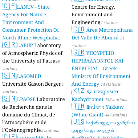
🇩🇪
LANUV - State
Centre for Energy,
Agency For Nature,
Environment and
Environment And
Engineering
1 stations
🇨🇴
Consumer Protection Of
Área Metropolitana
North Rhine Westphalia
Del Valle De Aburrá
21
🇬🇷
(Landesamt Für Natur,
LAPUP
Laboratory
stations
🇬🇷
Umwelt Und
of Atmospheric Physics of
ΥΠΟΥΡΓΕΙΟ
Verbraucherschutz NRW)
the University of Patras
ΠΕΡΙΒΑΛΛΟΝΤΟΣ ΚΑΙ
8
ΕΝΕΡΓΕΙΑΣ - Greek
61 stations
stations
🇸🇳
LASOMED
Ministry Of Environment
Université Gaston Berger
And Energy
1
14 stations
🇰🇿
Қазгидромет -
stations
🇸🇳
LPAOSF
Laboratoire
Kazhydromet
193 stations
🇹🇭
de Recherche dans le
ยักษ์ขาว Yakkaw
domaine du Climat, de
(White Giant)
447 stations
🇺🇸
l'Atmosphére et de
საქართველოს გარემოს
l'Océanographie
დაცვისა და სოფლის
2 stations
🇩🇪
Luftqualität In
მეურნეობის სამინისტრო -