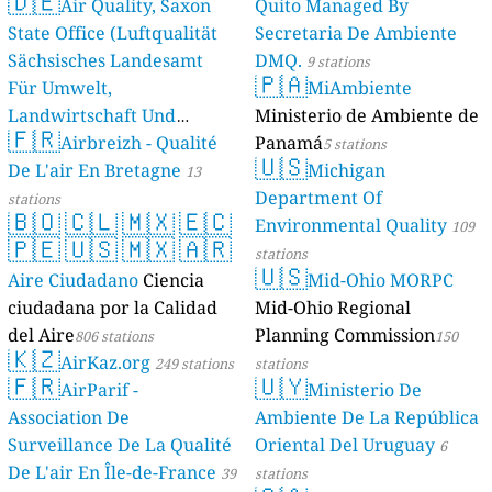
🇩🇪
Air Quality, Saxon
Quito Managed By
State Office (Luftqualität
Secretaria De Ambiente
Sächsisches Landesamt
DMQ.
9 stations
🇵🇦
Für Umwelt,
MiAmbiente
Landwirtschaft Und
Ministerio de Ambiente de
🇫🇷
Geologie)
Airbreizh - Qualité
Panamá
50 stations
5 stations
🇺🇸
De L'air En Bretagne
Michigan
13
Department Of
stations
🇧🇴
🇨🇱
🇲🇽
🇪🇨
Environmental Quality
109
🇵🇪
🇺🇸
🇲🇽
🇦🇷
stations
🇺🇸
Aire Ciudadano
Ciencia
Mid-Ohio MORPC
ciudadana por la Calidad
Mid-Ohio Regional
del Aire
Planning Commission
806 stations
150
🇰🇿
AirKaz.org
249 stations
stations
🇫🇷
🇺🇾
AirParif -
Ministerio De
Association De
Ambiente De La República
Surveillance De La Qualité
Oriental Del Uruguay
6
De L'air En Île-de-France
39
stations