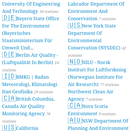
University Of Engineering
Labrador Department Of
And Technology
Environment And
10 stations
🇩🇪
Bayern State Office
Conservation
7 stations
🇺🇸
For The Environment
New York State
(Bayerisches
Department Of
Staatsministerium Für
Environmental
Umwelt Und
Conservation (NYSDEC)
42
🇩🇪
Berlin Air Quality -
Verbraucherschutz) - LfU
stations
🇳🇴
(Luftqualität In Berlin)
NILU - Norsk
46 stations
14
Institutt For Luftforskning
stations
🇮🇩
BMKG | Badan
(Norwegian Institute For
Meteorologi, Klimatologi
Air Research)
77 stations
Dan Geofisika
Northwest Clean Air
29 stations
🇨🇦
British Columbia,
Agency
7 stations
🇨🇦
Canada Air Quality
Nova Scotia
Monitoring Agency
Environment
78
9 stations
🇦🇺
NSW Department Of
stations
🇺🇸
California
Planning And Environment