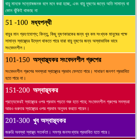
বায়ু মানকে সন্তোষজনক বলে মনে করা হচ্ছে, এবং বায়ু দূষণের জন্যে অতি সামান্য বা
কোন ঝুঁকিই থাকছে না
51 -100
মধ্যপন্থী
বায়ুর মান গ্রহণযোগ্য; কিন্তু, কিছু দূষণকারকের জন্য খুব কম সংখ্যক মানুষের পক্ষে
সামান্য স্বাস্থ্যের উদ্বেগ থাকতে পারে যারা বায়ু দূষণের জন্য অস্বাভাবিক ভাবে
সংবেদনশীল।
101-150
অস্বাস্থ্যকর সংবেদনশীল গ্রুপের
সংবেদনশীল গ্রুপের সদস্যরা স্বাস্থ্যের প্রভাব ফেলতে পারে। সাধারণ জনগণ প্রভাবিত
হতে পারে না।
151-200
অস্বাস্থ্যকর
প্রত্যেকেরই স্বাস্থ্যের ওপর প্রভাব পড়তে শুরু হতে পারে; সংবেদনশীল গ্রুপের সদস্যরা
আরও গুরুতর স্বাস্থ্যের ওপর প্রভাব অনুভব করতে পারেন।
201-300
খুব অস্বাস্থ্যকর
জরুরি অবস্থা স্বাস্থ্য সতর্কতা। সমগ্র জনসংখ্যার প্রভাবিত হতে পারে।