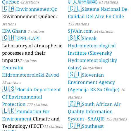
Québec
圳人居环境网)
42 stations
81 stations
🇨🇦
🇨🇱
EnvironnementQc
Sistema Nacional De
Environnement Québec
Calidad Del Aire En Chile
4
stations
135 stations
EPA Ghana
SJVAir.com
7 stations
34 stations
🇨🇭
🇸🇰
EPFL-LAPI
Slovak
Laboratory of atmospheric
Hydrometeorological
processes and their
Institute (Slovenský
impacts
Hydrometeorologický
7 stations
Federalni
ústav)
66 stations
🇸🇮
Hidrometeorološki Zavod
Slovenian
Environment Agency
25 stations
🇺🇸
Florida Department
(Agencija RS Za Okolje)
26
Of Environmental
stations
🇿🇦
Protection
South African Air
177 stations
🇱🇰
Foundation For
Quality Information
Environment
Climate and
System - SAAQIS
193 stations
🇨🇦
Technology (FECT)
Southeast
11 stations