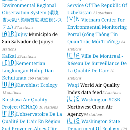
Environmental Regional
Service Of The Republic Of
Observation System (環境
Uzbekistan
23 stations
🇻🇳
省大気汚染物質広域監視シス
Vietnam Center For
テム)
Environmental Monitoring
37 stations
🇦🇷
Jujuy
Municipio de
Portal (cổng Thông Tin
San Salvador de Jujuy
Quan Trắc Môi Trường)
0
64
stations
stations
🇨🇦
Kaikai
Ville De Montreal -
29 stations
🇮🇩
Kementerian
Réseau De Surveillance De
Lingkungan Hidup Dan
La Qualité De L'air
20
Kehutanan
169 stations
stations
🇺🇦
Kievoblast Ecology
Waqi
World Air Quality
Index data feed
13 stations
24 stations
🇺🇸
Kinshasa Air Quality
Washington SCSB
Project (KINAQ)
Northwest Clean Air
10 stations
🇫🇷
L'observatoire De La
Agency
94 stations
🇺🇸
Qualité De L'air En Région
Washington State
Sud Provence-Alpes-Côte
Department Of Ecology
170