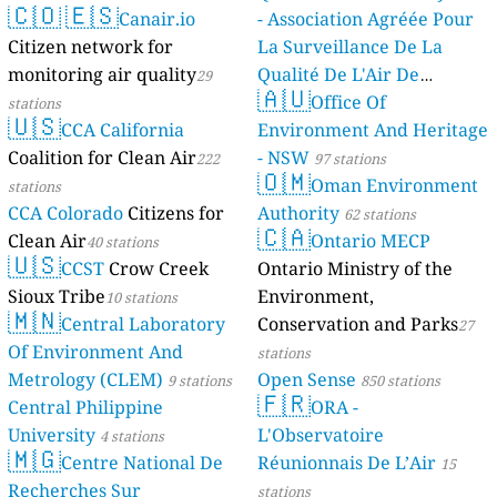
🇨🇴
🇪🇸
Canair.io
- Association Agréée Pour
Citizen network for
La Surveillance De La
monitoring air quality
Qualité De L'Air De
29
🇦🇺
Mayotte
Office Of
stations
4 stations
🇺🇸
CCA California
Environment And Heritage
Coalition for Clean Air
- NSW
222
97 stations
🇴🇲
Oman Environment
stations
CCA Colorado
Citizens for
Authority
62 stations
🇨🇦
Clean Air
Ontario MECP
40 stations
🇺🇸
CCST
Crow Creek
Ontario Ministry of the
Sioux Tribe
Environment,
10 stations
🇲🇳
Central Laboratory
Conservation and Parks
27
Of Environment And
stations
Metrology (CLEM)
Open Sense
9 stations
850 stations
🇫🇷
Central Philippine
ORA -
University
L'Observatoire
4 stations
🇲🇬
Centre National De
Réunionnais De L’Air
15
Recherches Sur
stations