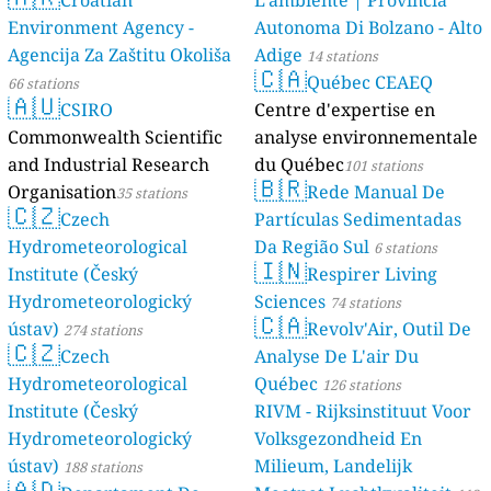
Croatian
L'ambiente | Provincia
Environment Agency -
Autonoma Di Bolzano - Alto
Agencija Za Zaštitu Okoliša
Adige
14 stations
🇨🇦
Québec CEAEQ
66 stations
🇦🇺
CSIRO
Centre d'expertise en
Commonwealth Scientific
analyse environnementale
and Industrial Research
du Québec
101 stations
🇧🇷
Organisation
Rede Manual De
35 stations
🇨🇿
Czech
Partículas Sedimentadas
Hydrometeorological
Da Região Sul
6 stations
🇮🇳
Institute (Český
Respirer Living
Hydrometeorologický
Sciences
74 stations
🇨🇦
ústav)
Revolv'Air, Outil De
274 stations
🇨🇿
Czech
Analyse De L'air Du
Hydrometeorological
Québec
126 stations
Institute (Český
RIVM - Rijksinstituut Voor
Hydrometeorologický
Volksgezondheid En
ústav)
Milieum, Landelijk
188 stations
🇦🇩