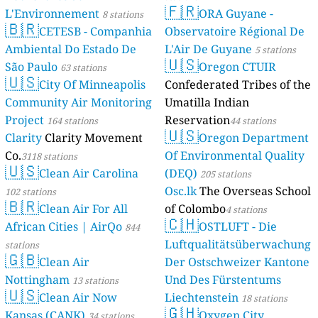
🇫🇷
L'Environnement
ORA Guyane -
8 stations
🇧🇷
CETESB - Companhia
Observatoire Régional De
Ambiental Do Estado De
L'Air De Guyane
5 stations
🇺🇸
São Paulo
Oregon CTUIR
63 stations
🇺🇸
City Of Minneapolis
Confederated Tribes of the
Community Air Monitoring
Umatilla Indian
Project
Reservation
164 stations
44 stations
🇺🇸
Clarity
Clarity Movement
Oregon Department
Co.
Of Environmental Quality
3118 stations
🇺🇸
Clean Air Carolina
(DEQ)
205 stations
Osc.lk
The Overseas School
102 stations
🇧🇷
Clean Air For All
of Colombo
4 stations
🇨🇭
African Cities | AirQo
OSTLUFT - Die
844
Luftqualitätsüberwachung
stations
🇬🇧
Clean Air
Der Ostschweizer Kantone
Nottingham
Und Des Fürstentums
13 stations
🇺🇸
Clean Air Now
Liechtenstein
18 stations
🇬🇭
Kansas (CANK)
Oxygen City
34 stations