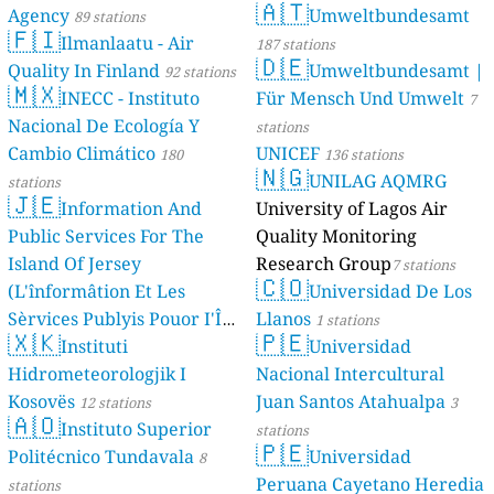
🇦🇹
Agency
Umweltbundesamt
89 stations
🇫🇮
Ilmanlaatu - Air
187 stations
🇩🇪
Quality In Finland
Umweltbundesamt |
92 stations
🇲🇽
INECC - Instituto
Für Mensch Und Umwelt
7
Nacional De Ecología Y
stations
Cambio Climático
UNICEF
180
136 stations
🇳🇬
UNILAG AQMRG
stations
🇯🇪
Information And
University of Lagos Air
Public Services For The
Quality Monitoring
Island Of Jersey
Research Group
7 stations
🇨🇴
(L'înformâtion Et Les
Universidad De Los
Sèrvices Publyis Pouor I'Île
Llanos
1 stations
🇽🇰
🇵🇪
Dé Jèrri)
Instituti
Universidad
2 stations
Hidrometeorologjik I
Nacional Intercultural
Kosovës
Juan Santos Atahualpa
12 stations
3
🇦🇴
Instituto Superior
stations
🇵🇪
Politécnico Tundavala
Universidad
8
Peruana Cayetano Heredia
stations