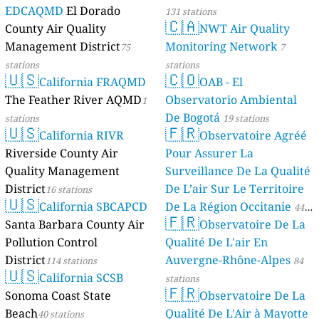
EDCAQMD
El Dorado
131 stations
🇨🇦
County Air Quality
NWT Air Quality
Management District
Monitoring Network
75
7
stations
stations
🇺🇸
🇨🇴
California FRAQMD
OAB - El
The Feather River AQMD
Observatorio Ambiental
1
De Bogotá
stations
19 stations
🇺🇸
🇫🇷
California RIVR
Observatoire Agréé
Riverside County Air
Pour Assurer La
Quality Management
Surveillance De La Qualité
District
De L’air Sur Le Territoire
16 stations
🇺🇸
California SBCAPCD
De La Région Occitanie
44
🇫🇷
Santa Barbara County Air
Observatoire De La
stations
Pollution Control
Qualité De L'air En
District
Auvergne-Rhône-Alpes
114 stations
84
🇺🇸
California SCSB
stations
🇫🇷
Sonoma Coast State
Observatoire De La
Beach
Qualité De L'Air à Mayotte
40 stations