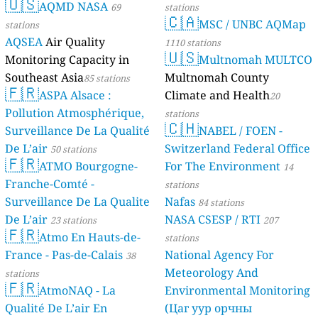
🇺🇸
AQMD NASA
69
stations
🇨🇦
MSC / UNBC AQMap
stations
AQSEA
Air Quality
1110 stations
🇺🇸
Monitoring Capacity in
Multnomah MULTCO
Southeast Asia
Multnomah County
85 stations
🇫🇷
ASPA Alsace :
Climate and Health
20
Pollution Atmosphérique,
stations
🇨🇭
Surveillance De La Qualité
NABEL / FOEN -
De L’air
Switzerland Federal Office
50 stations
🇫🇷
ATMO Bourgogne-
For The Environment
14
Franche-Comté -
stations
Surveillance De La Qualite
Nafas
84 stations
De L’air
NASA CSESP / RTI
23 stations
207
🇫🇷
Atmo En Hauts-de-
stations
France - Pas-de-Calais
National Agency For
38
Meteorology And
stations
🇫🇷
AtmoNAQ - La
Environmental Monitoring
Qualité De L’air En
(Цаг уур орчны