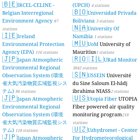
🇧🇪
IRCEL-CELINE -
(UPCH)
4 stations
🇧🇴
Belgian Interregional
Universidad Privada
Environment Agency
Boliviana
87
3 stations
🇳🇦
University Of
stations
🇮🇪
Ireland
Namibia
1 stations
🇲🇺
Environmental Protection
UoM
University of
Agency (EPA)
Mauritius
116 stations
1 stations
🇯🇵
🇷🇴
🇮🇱
Japan Atmospheric
URad Monitor
Environmental Regional
3842 stations
🇸🇳
Observation System (環境
USSEIN
Université
省大気汚染物質広域監視シス
du Sine Saloum El-hâdj
テム)
ibrahima NIASS
86 stations
2 stations
🇯🇵
🇺🇸
Japan Atmospheric
Utopia Fiber
UTOPIA
Environmental Regional
Fiber powered air quality
Observation System (環境
monitoring program
218
省大気汚染物質広域監視シス
stations
🇺🇿
テム)
Uzhydromet - Center
118 stations
🇯🇵
Japan Atmospheric
For Hydrometeorological