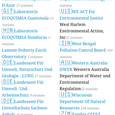
D'Azur
57 stations
stations
🇬🇹
🇺🇸
Laboratorio
WE ACT For
ECOQUIMSA Guatemala
Environmental Justice
11
West Harlem
stations
🇭🇳
Laboratorio
Environmental Action,
ECOQUIMSA Honduras
Inc
1
11 stations
🇮🇳
West Bengal
stations
Lamont-Doherty Earth
Pollution Control Board
319
Observatory
5 stations
stations
🇩🇪
🇦🇺
Landesamt Für
Western Australia
Umwelt, Naturschutz Und
DWER
Western Australia
Geologie - LUNG
Department of Water and
17 stations
🇩🇪
Landesamt Für
Environmental
Umwelt- Und
Regulation
22 stations
🇺🇸
Arbeitsschutz
Wisconsin
9 stations
🇩🇪
Landesamt Für
Department Of Natural
Umweltschutz Sachsen-
Resources
118 stations
🇿🇲
Anhalt
Zambia CEEEZ
25 stations