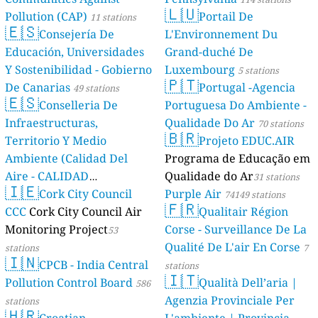
🇱🇺
Pollution (CAP)
Portail De
11 stations
🇪🇸
Consejería De
L'Environnement Du
Educación, Universidades
Grand-duché De
Y Sostenibilidad - Gobierno
Luxembourg
5 stations
🇵🇹
De Canarias
Portugal -Agencia
49 stations
🇪🇸
Conselleria De
Portuguesa Do Ambiente -
Infraestructuras,
Qualidade Do Ar
70 stations
🇧🇷
Territorio Y Medio
Projeto EDUC.AIR
Ambiente (Calidad Del
Programa de Educação em
Aire - CALIDAD
Qualidade do Ar
31 stations
🇮🇪
AMBIENTAL)
Cork City Council
Purple Air
23 stations
74149 stations
🇫🇷
CCC
Cork City Council Air
Qualitair Région
Monitoring Project
Corse - Surveillance De La
53
Qualité De L'air En Corse
stations
7
🇮🇳
CPCB - India Central
stations
🇮🇹
Pollution Control Board
Qualità Dell’aria |
586
Agenzia Provinciale Per
stations
🇭🇷