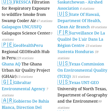
🇺🇸
FRESSCA
Filtration
Saskatchewan - Airshed
for Respiratory Exposure
Association
6 stations
🇺🇸
to wildfire Smoke from
State Of Hawaii,
Swamp Cooler Air
Department Of Health,
47 stations
Galapagos UNC/USFQ
Clean Air Branch
69 stations
🇫🇷
Galapagos Science Center
Surveillance De La
0
Qualité De L'air Dans La
stations
🇵🇪
GeoHealthPeru
Région Centre
23 stations
Regional GEOHealth Hub
Sustenta Honduras
59
in Peru
229 stations
stations
🇺🇸
Ghana AQ
The Ghana
Texas Commission
Urban Air Quality Project
On Environmental Quality
(GHAir)
(TCEQ)
13 stations
311 stations
🇬🇮
🇺🇸
Gibraltar
Texas UNT-GEO
Environmental Agency
University of North Texas,
7
Department of Geography
stations
🇦🇷
Gobierno De Bahía
and the Environment
99
Blanca, Direction Del
stations