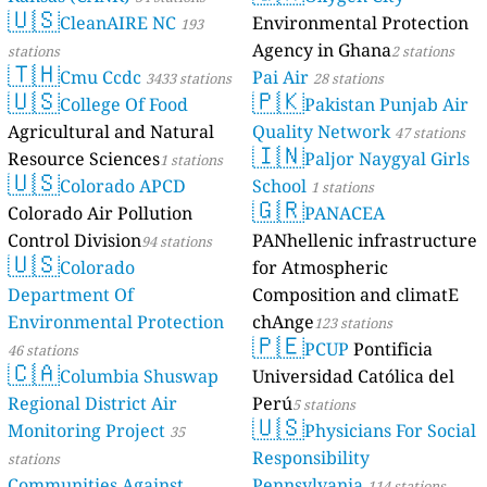
🇺🇸
CleanAIRE NC
Environmental Protection
193
Agency in Ghana
stations
2 stations
🇹🇭
Cmu Ccdc
Pai Air
3433 stations
28 stations
🇺🇸
🇵🇰
College Of Food
Pakistan Punjab Air
Agricultural and Natural
Quality Network
47 stations
🇮🇳
Resource Sciences
Paljor Naygyal Girls
1 stations
🇺🇸
Colorado APCD
School
1 stations
🇬🇷
Colorado Air Pollution
PANACEA
Control Division
PANhellenic infrastructure
94 stations
🇺🇸
Colorado
for Atmospheric
Department Of
Composition and climatE
Environmental Protection
chAnge
123 stations
🇵🇪
PCUP
Pontificia
46 stations
🇨🇦
Columbia Shuswap
Universidad Católica del
Regional District Air
Perú
5 stations
🇺🇸
Monitoring Project
Physicians For Social
35
Responsibility
stations
Communities Against
Pennsylvania
114 stations