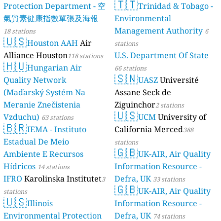
🇹🇹
Protection Department - 空
Trinidad & Tobago -
氣質素健康指數單張及海報
Environmental
Management Authority
18 stations
6
🇺🇸
Houston AAH
Air
stations
Alliance Houston
U.S. Department Of State
118 stations
🇭🇺
Hungarian Air
66 stations
🇸🇳
Quality Network
UASZ
Université
(Maďarský Systém Na
Assane Seck de
Meranie Znečistenia
Ziguinchor
2 stations
🇺🇸
Vzduchu)
UCM
University of
63 stations
🇧🇷
IEMA - Instituto
California Merced
388
Estadual De Meio
stations
🇬🇧
Ambiente E Recursos
UK-AIR, Air Quality
Hídricos
Information Resource -
14 stations
IFRO
Karolinska Institutet
Defra, UK
3
33 stations
🇬🇧
UK-AIR, Air Quality
stations
🇺🇸
Illinois
Information Resource -
Environmental Protection
Defra, UK
74 stations