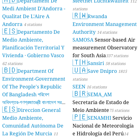
Departament De
Meetnet Luchtkwaliteit
112
Medi Ambient D'Andorra -
stations
🇷🇼
Qualitat De L'Aire A
Rwanda
Andorra
Environment Management
4 stations
🇪🇸
Departamento De
Authority
14 stations
Medio Ambiente,
SAMOSA
Sensor-based Air
Planificación Territorial Y
measurement Observatory
Vivienda · Gobierno Vasco
for South Asia
337 stations
🇹🇭
Sansiri
62 stations
58 stations
🇧🇩
🇺🇦
Department Of
Save Dnipro
1815
Environment-Government
stations
Of The People's Republic
SEEN
16 stations
🇧🇷
Of Bangladesh পরিবেশ
SEMA_AM
অধিদপ্তর-গণপ্রজাতন্ত্রী বাংলাদেশ সরকার
Secretaria de Estado de
🇪🇸
Direccion General
Meio Ambiente
17 stations
75 stations
🇵🇪
Medio Ambiente,
SENAMHI
Servicio
Comunidad Autónoma De
Nacional de Meteorología
La Región De Murcia
e Hidrología del Perú
11
14