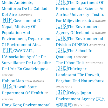
🇩🇰
Medio Ambiente,
The Department Of
Monitoreo De La Calidad
Environmental Science At
Del Aire
Aarhus University - Institut
3 stations
🇳🇵
Government Of
For Miljøvidenskab
5 stations
🇮🇸
Nepal, Ministry Of
The Environment
Population And
Agency Of Iceland
20 stations
🇱🇰
Environment, Department
The Environmental
Of Environment Air
Division Of NBRO
43 stations
🇫🇷
🇬🇱
Quality Monitoring
GWAD'AIR,
The School In
30
L’Association Agréée De
Qaanaaq
stations
1 stations
Surveillance De La Qualité
The Urban Unit
173 stations
🇩🇪
De L'Air En Guadeloupe
Thüringer
6
Landesamt Für Umwelt,
stations
HabitatMap
Bergbau Und Naturschutz
1886 stations
🇺🇸
Hawaii State
20 stations
🇯🇵
Department Of Health
Tokyo, Japan
22
Environment Agency (東京
stations
Hong Kong Environmental
都環境局)
89 stations