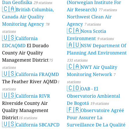
Dan Geofisika
(Norwegian Institute For
29 stations
🇨🇦
British Columbia,
Air Research)
77 stations
Canada Air Quality
Northwest Clean Air
Monitoring Agency
Agency
78
7 stations
🇨🇦
Nova Scotia
stations
🇺🇸
California
Environment
9 stations
🇦🇺
EDCAQMD
El Dorado
NSW Department Of
County Air Quality
Planning And Environment
Management District
75
131 stations
🇨🇦
NWT Air Quality
stations
🇺🇸
California FRAQMD
Monitoring Network
7
The Feather River AQMD
1
stations
🇨🇴
OAB - El
stations
🇺🇸
California RIVR
Observatorio Ambiental
Riverside County Air
De Bogotá
19 stations
🇫🇷
Quality Management
Observatoire Agréé
District
Pour Assurer La
16 stations
🇺🇸
California SBCAPCD
Surveillance De La Qualité