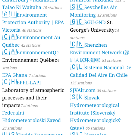
121
🇸🇨
Taiao Ki Waitaha
Seychelles Air
10 stations
stations
🇦🇺
Environment
Monitoring
12 stations
🇬🇩
Protection Authority | EPA
SGU-GND
St.
Victoria
George’s University
40 stations
14
🇨🇦
Environnement Au
stations
🇨🇳
Québec
Shenzhen
42 stations
🇨🇦
EnvironnementQc
Environment Network (深
Environnement Québec
圳人居环境网)
4
81 stations
🇨🇱
Sistema Nacional De
stations
EPA Ghana
Calidad Del Aire En Chile
7 stations
🇨🇭
EPFL-LAPI
135 stations
Laboratory of atmospheric
SJVAir.com
39 stations
🇸🇰
processes and their
Slovak
impacts
Hydrometeorological
7 stations
Federalni
Institute (Slovenský
Hidrometeorološki Zavod
Hydrometeorologický
ústav)
25 stations
66 stations
🇺🇸
🇸🇮