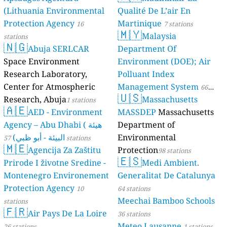
(Lithuania Environmental
Qualité De L’air En
Protection Agency
Martinique
16
7 stations
🇲🇾
Malaysia
stations
🇳🇬
Abuja SERLCAR
Department Of
Space Environment
Environment (DOE); Air
Research Laboratory,
Polluant Index
Center for Atmospheric
Management System
66
🇺🇸
Research, Abuja
Massachusetts
1 stations
stations
🇦🇪
AED - Environment
MASSDEP
Massachusetts
Agency – Abu Dhabi ( هيئة
Department of
البيئة - أبو ظبي)
Environmental
57 stations
🇲🇪
Agencija Za Zaštitu
Protection
98 stations
🇪🇸
Prirode I životne Sredine -
Medi Ambient.
Montenegro Environement
Generalitat De Catalunya
Protection Agency
10
64 stations
Meechai Bamboo Schools
stations
🇫🇷
Air Pays De La Loire
36 stations
Meteo Lausanne
26 stations
1 stations