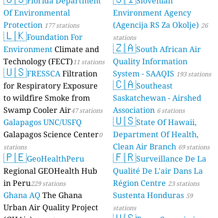
Florida Department
Slovenian
Of Environmental
Environment Agency
Protection
(Agencija RS Za Okolje)
177 stations
26
🇱🇰
Foundation For
stations
🇿🇦
Environment
Climate and
South African Air
Technology (FECT)
Quality Information
11 stations
🇺🇸
FRESSCA
Filtration
System - SAAQIS
193 stations
🇨🇦
for Respiratory Exposure
Southeast
to wildfire Smoke from
Saskatchewan - Airshed
Swamp Cooler Air
Association
47 stations
6 stations
🇺🇸
Galapagos UNC/USFQ
State Of Hawaii,
Galapagos Science Center
Department Of Health,
0
Clean Air Branch
stations
69 stations
🇵🇪
🇫🇷
GeoHealthPeru
Surveillance De La
Regional GEOHealth Hub
Qualité De L'air Dans La
in Peru
Région Centre
229 stations
23 stations
Ghana AQ
The Ghana
Sustenta Honduras
59
Urban Air Quality Project
stations
🇺🇸