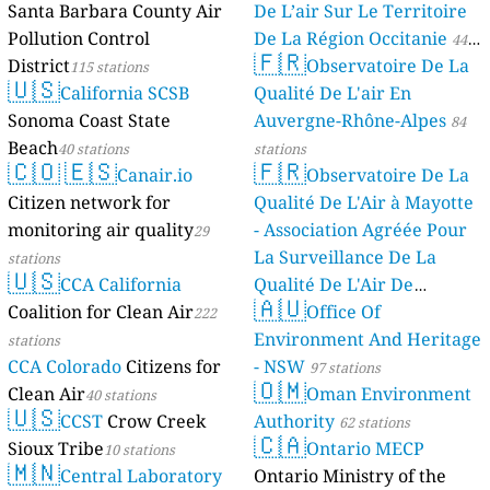
Santa Barbara County Air
De L’air Sur Le Territoire
Pollution Control
De La Région Occitanie
44
🇫🇷
District
Observatoire De La
115 stations
stations
🇺🇸
California SCSB
Qualité De L'air En
Sonoma Coast State
Auvergne-Rhône-Alpes
84
Beach
40 stations
stations
🇨🇴
🇪🇸
🇫🇷
Canair.io
Observatoire De La
Citizen network for
Qualité De L'Air à Mayotte
monitoring air quality
- Association Agréée Pour
29
La Surveillance De La
stations
🇺🇸
CCA California
Qualité De L'Air De
🇦🇺
Coalition for Clean Air
Mayotte
Office Of
222
4 stations
Environment And Heritage
stations
CCA Colorado
Citizens for
- NSW
97 stations
🇴🇲
Clean Air
Oman Environment
40 stations
🇺🇸
CCST
Crow Creek
Authority
62 stations
🇨🇦
Sioux Tribe
Ontario MECP
10 stations
🇲🇳
Central Laboratory
Ontario Ministry of the