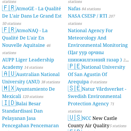
stations
stations
🇫🇷
AtmoGE - La Qualité
Nafas
84 stations
De L’air Dans Le Grand Est
NASA CSESP / RTI
207
50 stations
stations
🇫🇷
AtmoNAQ - La
National Agency For
Qualité De L’air En
Meteorology And
Nouvelle Aquitaine
Environmental Monitoring
46
(Цаг уур орчны
stations
AUPP Liger Leadership
шинжилгээний газар )
21
🇵🇪
Academy
National University
14 stations
stations
🇦🇺
Australian National
Of San Agustin Of
University (ANU)
Arequipa
38 stations
0 stations
🇲🇽
🇸🇪
Ayuntamiento De
Natur Vårdsverket -
Mexicali
Swedish Environmental
120 stations
🇮🇩
Balai Besar
Protection Agency
71
Standardisasi Dan
stations
🇺🇸
Pelayanan Jasa
NCC
New Castle
Pencegahan Pencemaran
County Air Quality
5 stations