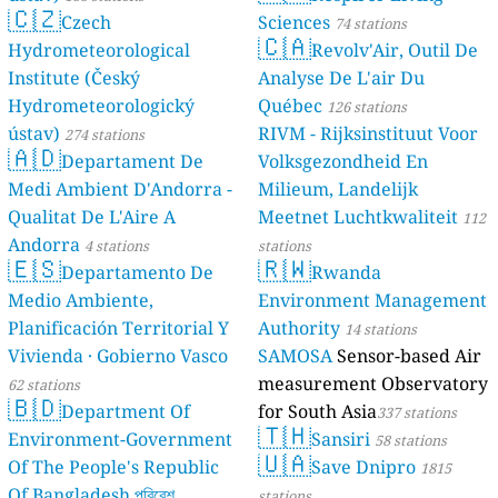
🇨🇿
Czech
Sciences
74 stations
🇨🇦
Hydrometeorological
Revolv'Air, Outil De
Institute (Český
Analyse De L'air Du
Hydrometeorologický
Québec
126 stations
ústav)
RIVM - Rijksinstituut Voor
274 stations
🇦🇩
Departament De
Volksgezondheid En
Medi Ambient D'Andorra -
Milieum, Landelijk
Qualitat De L'Aire A
Meetnet Luchtkwaliteit
112
Andorra
4 stations
stations
🇪🇸
🇷🇼
Departamento De
Rwanda
Medio Ambiente,
Environment Management
Planificación Territorial Y
Authority
14 stations
Vivienda · Gobierno Vasco
SAMOSA
Sensor-based Air
measurement Observatory
62 stations
🇧🇩
Department Of
for South Asia
337 stations
🇹🇭
Environment-Government
Sansiri
58 stations
🇺🇦
Of The People's Republic
Save Dnipro
1815
Of Bangladesh পরিবেশ
stations