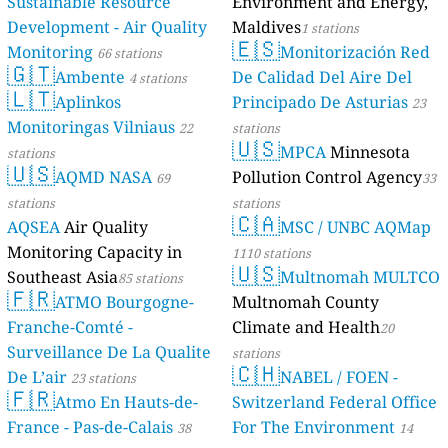
Sustainable Resource
Environment and Energy,
Development - Air Quality
Maldives
1 stations
🇪🇸
Monitoring
Monitorización Red
66 stations
🇬🇹
Ambente
De Calidad Del Aire Del
4 stations
🇱🇹
Aplinkos
Principado De Asturias
23
Monitoringas Vilniaus
22
stations
🇺🇸
MPCA
Minnesota
stations
🇺🇸
AQMD NASA
Pollution Control Agency
69
33
stations
stations
🇨🇦
AQSEA
Air Quality
MSC / UNBC AQMap
Monitoring Capacity in
1110 stations
🇺🇸
Southeast Asia
Multnomah MULTCO
85 stations
🇫🇷
ATMO Bourgogne-
Multnomah County
Franche-Comté -
Climate and Health
20
Surveillance De La Qualite
stations
🇨🇭
De L’air
NABEL / FOEN -
23 stations
🇫🇷
Atmo En Hauts-de-
Switzerland Federal Office
France - Pas-de-Calais
For The Environment
38
14