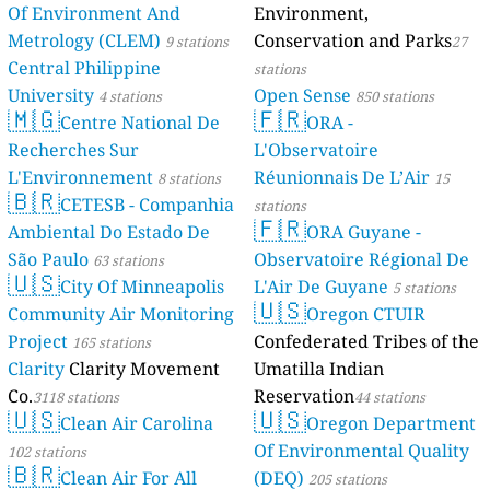
Of Environment And
Environment,
Metrology (CLEM)
Conservation and Parks
9 stations
27
Central Philippine
stations
University
Open Sense
4 stations
850 stations
🇲🇬
🇫🇷
Centre National De
ORA -
Recherches Sur
L'Observatoire
L'Environnement
Réunionnais De L’Air
8 stations
15
🇧🇷
CETESB - Companhia
stations
🇫🇷
Ambiental Do Estado De
ORA Guyane -
São Paulo
Observatoire Régional De
63 stations
🇺🇸
City Of Minneapolis
L'Air De Guyane
5 stations
🇺🇸
Community Air Monitoring
Oregon CTUIR
Project
Confederated Tribes of the
165 stations
Clarity
Clarity Movement
Umatilla Indian
Co.
Reservation
3118 stations
44 stations
🇺🇸
🇺🇸
Clean Air Carolina
Oregon Department
Of Environmental Quality
102 stations
🇧🇷
Clean Air For All
(DEQ)
205 stations