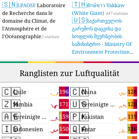
🇸🇳
🇹🇭
LPAOSF
Laboratoire
ยักษ์ขาว Yakkaw
de Recherche dans le
(White Giant)
447 stations
🇺🇸
domaine du Climat, de
საქართველოს
l'Atmosphére et de
გარემოს დაცვისა და
l'Océanographie
სოფლის მეურნეობის
2 stations
სამინისტრო - Ministry Of
Environment Protection
And Agriculture Of
Georgia
16 stations
Ranglisten zur Luftqualität
🇨🇱
🇨🇳
196
128
Chile
China
🇿🇲
🇺🇸
171
120
Sambia
Vereinigte Staaten
🇦🇪
🇵🇰
159
119
Vereinigte Arabische Emirate
Pakistan
🇮🇩
🇶🇦
150
116
Indonesien
Katar