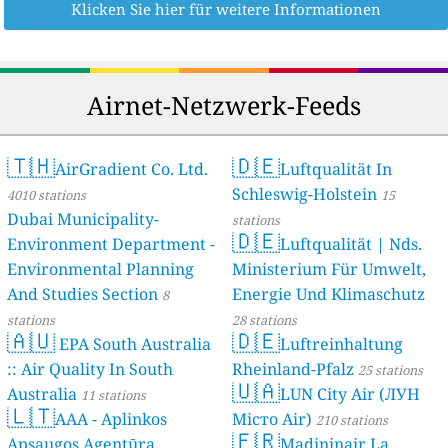
Klicken Sie hier für weitere Informationen
Airnet-Netzwerk-Feeds
🇹🇭
🇩🇪
AirGradient Co. Ltd.
Luftqualität In
Schleswig-Holstein
4010 stations
15
Dubai Municipality-
stations
🇩🇪
Environment Department -
Luftqualität | Nds.
Environmental Planning
Ministerium Für Umwelt,
And Studies Section
Energie Und Klimaschutz
8
stations
28 stations
🇦🇺
🇩🇪
EPA South Australia
Luftreinhaltung
:: Air Quality In South
Rheinland-Pfalz
25 stations
🇺🇦
Australia
LUN City Air (ЛУН
11 stations
🇱🇹
AAA - Aplinkos
Місто Air)
210 stations
🇫🇷
Apsaugos Agentūra
Madininair La