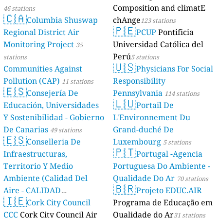
Composition and climatE
46 stations
🇨🇦
Columbia Shuswap
chAnge
123 stations
🇵🇪
Regional District Air
PCUP
Pontificia
Monitoring Project
Universidad Católica del
35
Perú
stations
5 stations
🇺🇸
Communities Against
Physicians For Social
Pollution (CAP)
Responsibility
11 stations
🇪🇸
Consejería De
Pennsylvania
114 stations
🇱🇺
Educación, Universidades
Portail De
Y Sostenibilidad - Gobierno
L'Environnement Du
De Canarias
Grand-duché De
49 stations
🇪🇸
Conselleria De
Luxembourg
5 stations
🇵🇹
Infraestructuras,
Portugal -Agencia
Territorio Y Medio
Portuguesa Do Ambiente -
Ambiente (Calidad Del
Qualidade Do Ar
70 stations
🇧🇷
Aire - CALIDAD
Projeto EDUC.AIR
🇮🇪
AMBIENTAL)
Cork City Council
Programa de Educação em
23 stations
CCC
Cork City Council Air
Qualidade do Ar
31 stations