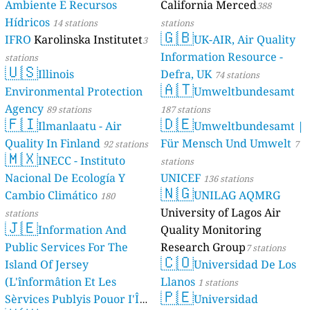
Ambiente E Recursos
California Merced
388
Hídricos
14 stations
stations
🇬🇧
IFRO
Karolinska Institutet
UK-AIR, Air Quality
3
Information Resource -
stations
🇺🇸
Illinois
Defra, UK
74 stations
🇦🇹
Environmental Protection
Umweltbundesamt
Agency
89 stations
187 stations
🇫🇮
🇩🇪
Ilmanlaatu - Air
Umweltbundesamt |
Quality In Finland
Für Mensch Und Umwelt
92 stations
7
🇲🇽
INECC - Instituto
stations
Nacional De Ecología Y
UNICEF
136 stations
🇳🇬
Cambio Climático
UNILAG AQMRG
180
University of Lagos Air
stations
🇯🇪
Information And
Quality Monitoring
Public Services For The
Research Group
7 stations
🇨🇴
Island Of Jersey
Universidad De Los
(L'înformâtion Et Les
Llanos
1 stations
🇵🇪
Sèrvices Publyis Pouor I'Île
Universidad