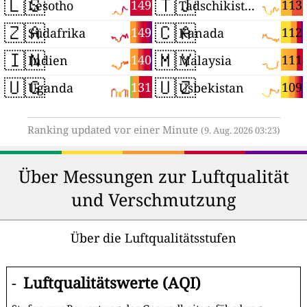
🇱🇸
🇹🇯
149
113
Lesotho
Tadschikistan
🇿🇦
🇨🇦
149
112
Südafrika
Kanada
🇮🇳
🇲🇾
140
111
Indien
Malaysia
🇺🇬
🇺🇿
131
109
Uganda
Usbekistan
Ranking updated vor einer Minute
(9. Aug. 2026 03:23)
Über Messungen zur Luftqualität
und Verschmutzung
Über die Luftqualitätsstufen
-
Luftqualitätswerte (AQI)