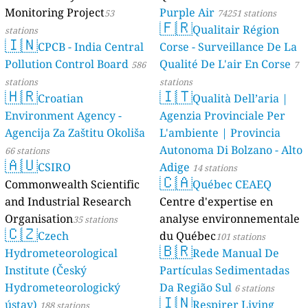
Monitoring Project
Purple Air
53
74251 stations
🇫🇷
Qualitair Région
stations
🇮🇳
CPCB - India Central
Corse - Surveillance De La
Pollution Control Board
Qualité De L'air En Corse
586
7
stations
stations
🇭🇷
🇮🇹
Croatian
Qualità Dell’aria |
Environment Agency -
Agenzia Provinciale Per
Agencija Za Zaštitu Okoliša
L'ambiente | Provincia
Autonoma Di Bolzano - Alto
66 stations
🇦🇺
CSIRO
Adige
14 stations
🇨🇦
Commonwealth Scientific
Québec CEAEQ
and Industrial Research
Centre d'expertise en
Organisation
analyse environnementale
35 stations
🇨🇿
Czech
du Québec
101 stations
🇧🇷
Hydrometeorological
Rede Manual De
Institute (Český
Partículas Sedimentadas
Hydrometeorologický
Da Região Sul
6 stations
🇮🇳
ústav)
Respirer Living
188 stations