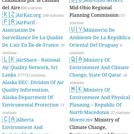
ciudadana por la Calidad
Mid-Ohio MORPC
del Aire
Mid-Ohio Regional
806 stations
🇰🇿
AirKaz.org
Planning Commission
249 stations
151
🇫🇷
AirParif -
stations
🇺🇾
Association De
Ministerio De
Surveillance De La Qualité
Ambiente De La República
De L'air En Île-de-France
Oriental Del Uruguay
39
6
stations
stations
🇱🇰
🇶🇦
AirShare - National
Ministry Of
Air Quality Network, Sri
Environment And Climate
Lanka
Change, State Of Qatar
577751 stations
16
Alaska DEC- Division Of Air
stations
🇲🇰
Quality Information,
Ministry Of
Alaska Department Of
Environment And Physical
Enviromental Protection
Planning – Republic Of
73
North Macedonia
stations
22 stations
🇨🇦
Alberta
Moenv.mv
Ministry of
Environment And
Climate Change,