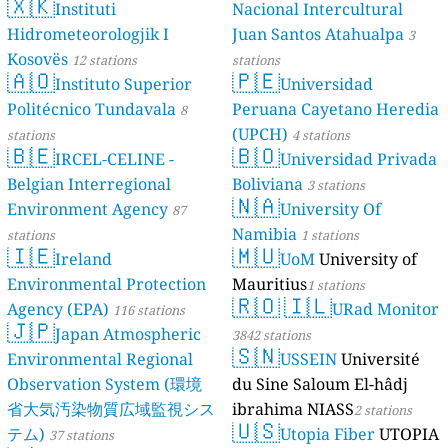
🇽🇰
Dé Jèrri)
Instituti
Nacional Intercultural
2 stations
Hidrometeorologjik I
Juan Santos Atahualpa
3
Kosovës
12 stations
stations
🇦🇴
🇵🇪
Instituto Superior
Universidad
Politécnico Tundavala
Peruana Cayetano Heredia
8
(UPCH)
stations
4 stations
🇧🇪
🇧🇴
IRCEL-CELINE -
Universidad Privada
Belgian Interregional
Boliviana
3 stations
🇳🇦
Environment Agency
University Of
87
Namibia
stations
1 stations
🇮🇪
🇲🇺
Ireland
UoM
University of
Environmental Protection
Mauritius
1 stations
🇷🇴
🇮🇱
Agency (EPA)
URad Monitor
116 stations
🇯🇵
Japan Atmospheric
3842 stations
🇸🇳
Environmental Regional
USSEIN
Université
Observation System (環境
du Sine Saloum El-hâdj
省大気汚染物質広域監視シス
ibrahima NIASS
2 stations
🇺🇸
テム)
Utopia Fiber
UTOPIA
37 stations