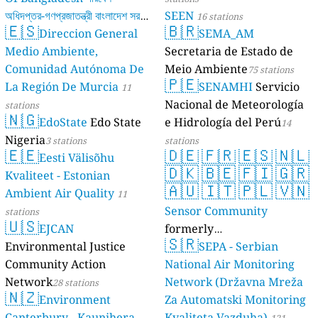
অধিদপ্তর-গণপ্রজাতন্ত্রী বাংলাদেশ সরকার
SEEN
16 stations
🇪🇸
🇧🇷
Direccion General
SEMA_AM
17 stations
Medio Ambiente,
Secretaria de Estado de
Comunidad Autónoma De
Meio Ambiente
75 stations
🇵🇪
La Región De Murcia
SENAMHI
Servicio
11
Nacional de Meteorología
stations
🇳🇬
EdoState
Edo State
e Hidrología del Perú
14
Nigeria
3 stations
stations
🇪🇪
🇩🇪
🇫🇷
🇪🇸
🇳🇱
Eesti Välisõhu
🇩🇰
🇧🇪
🇫🇮
🇬🇷
Kvaliteet - Estonian
🇦🇺
🇮🇹
🇵🇱
🇻🇳
Ambient Air Quality
11
Sensor Community
stations
🇺🇸
EJCAN
formerly
🇸🇷
Environmental Justice
luftdaten.info
SEPA - Serbian
35819 stations
Community Action
National Air Monitoring
Network
Network (Državna Mreža
28 stations
🇳🇿
Environment
Za Automatski Monitoring
Canterbury - Kaunihera
Kvaliteta Vazduha)