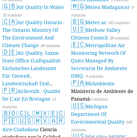
🇬🇧
🇲🇬
Air Quality In Wales
Meteo Madagascar
9
33 stations
stations
🇨🇦
🇧🇬
Air Quality Ontario -
Meter.ac
165 stations
🇺🇸
The Ontario Ministry Of
Methow Valley
The Environment And
Citizens Council
38 stations
🇪🇨
Climate Change
Metropolitan Air
38 stations
🇩🇪
Air Quality, Saxon
Monitoring Network Of
State Office (Luftqualität
Quito Managed By
Sächsisches Landesamt
Secretaria De Ambiente
Für Umwelt,
DMQ.
9 stations
🇵🇦
Landwirtschaft Und
MiAmbiente
🇫🇷
Geologie)
Airbreizh - Qualité
Ministerio de Ambiente de
50 stations
De L'air En Bretagne
Panamá
13
5 stations
🇺🇸
Michigan
stations
🇧🇴
🇨🇱
🇲🇽
🇪🇨
Department Of
🇵🇪
🇺🇸
🇲🇽
🇦🇷
Environmental Quality
109
Aire Ciudadano
Ciencia
stations
🇺🇸