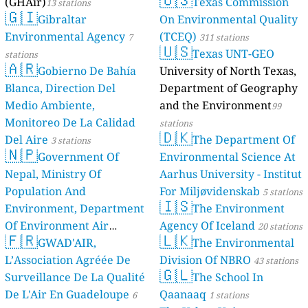
(GHAir)
Texas Commission
13 stations
🇬🇮
Gibraltar
On Environmental Quality
Environmental Agency
(TCEQ)
7
311 stations
🇺🇸
Texas UNT-GEO
stations
🇦🇷
Gobierno De Bahía
University of North Texas,
Blanca, Direction Del
Department of Geography
Medio Ambiente,
and the Environment
99
Monitoreo De La Calidad
stations
🇩🇰
Del Aire
The Department Of
3 stations
🇳🇵
Government Of
Environmental Science At
Nepal, Ministry Of
Aarhus University - Institut
Population And
For Miljøvidenskab
5 stations
🇮🇸
Environment, Department
The Environment
Of Environment Air
Agency Of Iceland
20 stations
🇫🇷
🇱🇰
Quality Monitoring
GWAD'AIR,
The Environmental
30
L’Association Agréée De
Division Of NBRO
stations
43 stations
🇬🇱
Surveillance De La Qualité
The School In
De L'Air En Guadeloupe
Qaanaaq
6
1 stations