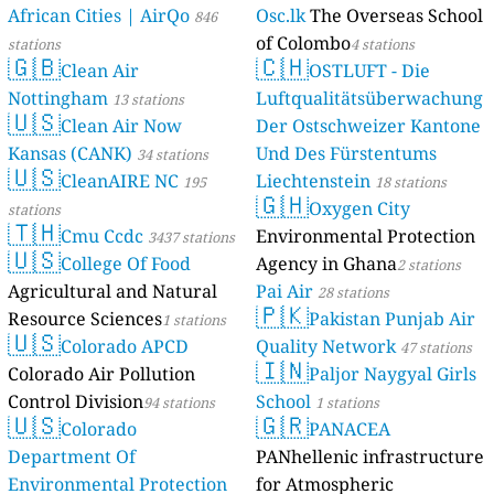
African Cities | AirQo
Osc.lk
The Overseas School
846
of Colombo
stations
4 stations
🇬🇧
🇨🇭
Clean Air
OSTLUFT - Die
Nottingham
Luftqualitätsüberwachung
13 stations
🇺🇸
Clean Air Now
Der Ostschweizer Kantone
Kansas (CANK)
Und Des Fürstentums
34 stations
🇺🇸
CleanAIRE NC
Liechtenstein
195
18 stations
🇬🇭
Oxygen City
stations
🇹🇭
Cmu Ccdc
Environmental Protection
3437 stations
🇺🇸
College Of Food
Agency in Ghana
2 stations
Agricultural and Natural
Pai Air
28 stations
🇵🇰
Resource Sciences
Pakistan Punjab Air
1 stations
🇺🇸
Colorado APCD
Quality Network
47 stations
🇮🇳
Colorado Air Pollution
Paljor Naygyal Girls
Control Division
School
94 stations
1 stations
🇺🇸
🇬🇷
Colorado
PANACEA
Department Of
PANhellenic infrastructure
Environmental Protection
for Atmospheric