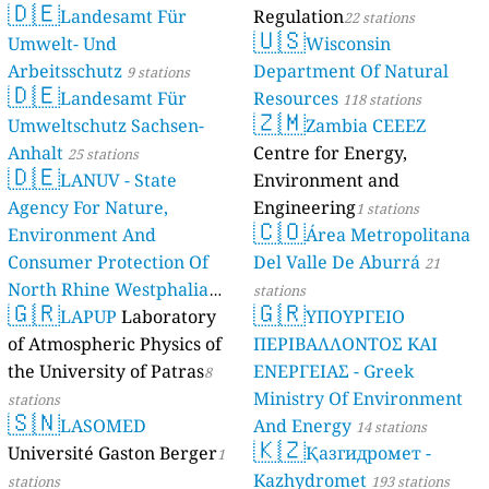
🇩🇪
Landesamt Für
Regulation
22 stations
🇺🇸
Umwelt- Und
Wisconsin
Arbeitsschutz
Department Of Natural
9 stations
🇩🇪
Landesamt Für
Resources
118 stations
🇿🇲
Umweltschutz Sachsen-
Zambia CEEEZ
Anhalt
Centre for Energy,
25 stations
🇩🇪
LANUV - State
Environment and
Agency For Nature,
Engineering
1 stations
🇨🇴
Environment And
Área Metropolitana
Consumer Protection Of
Del Valle De Aburrá
21
North Rhine Westphalia
stations
🇬🇷
🇬🇷
(Landesamt Für Natur,
LAPUP
Laboratory
ΥΠΟΥΡΓΕΙΟ
Umwelt Und
of Atmospheric Physics of
ΠΕΡΙΒΑΛΛΟΝΤΟΣ ΚΑΙ
Verbraucherschutz NRW)
the University of Patras
ΕΝΕΡΓΕΙΑΣ - Greek
8
Ministry Of Environment
61 stations
stations
🇸🇳
LASOMED
And Energy
14 stations
🇰🇿
Université Gaston Berger
Қазгидромет -
1
Kazhydromet
stations
193 stations