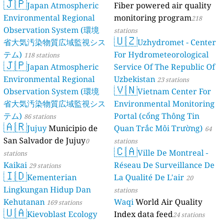
🇯🇵
Japan Atmospheric
Fiber powered air quality
Environmental Regional
monitoring program
218
Observation System (環境
stations
🇺🇿
省大気汚染物質広域監視シス
Uzhydromet - Center
テム)
For Hydrometeorological
118 stations
🇯🇵
Japan Atmospheric
Service Of The Republic Of
Environmental Regional
Uzbekistan
23 stations
🇻🇳
Observation System (環境
Vietnam Center For
省大気汚染物質広域監視シス
Environmental Monitoring
テム)
Portal (cổng Thông Tin
86 stations
🇦🇷
Jujuy
Municipio de
Quan Trắc Môi Trường)
64
San Salvador de Jujuy
0
stations
🇨🇦
Ville De Montreal -
stations
Kaikai
Réseau De Surveillance De
29 stations
🇮🇩
Kementerian
La Qualité De L'air
20
Lingkungan Hidup Dan
stations
Kehutanan
Waqi
World Air Quality
169 stations
🇺🇦
Kievoblast Ecology
Index data feed
24 stations