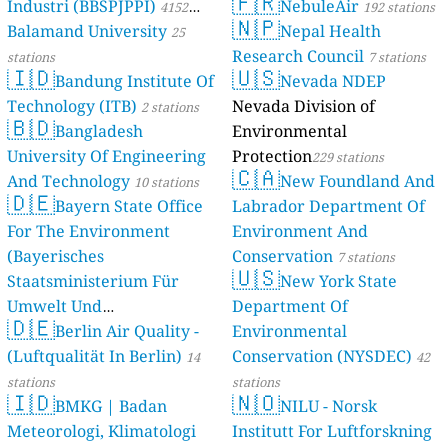
🇫🇷
Industri (BBSPJPPI)
NebuleAir
4152
192 stations
🇳🇵
Balamand University
Nepal Health
stations
25
Research Council
stations
7 stations
🇮🇩
🇺🇸
Bandung Institute Of
Nevada NDEP
Technology (ITB)
Nevada Division of
2 stations
🇧🇩
Bangladesh
Environmental
University Of Engineering
Protection
229 stations
🇨🇦
And Technology
New Foundland And
10 stations
🇩🇪
Bayern State Office
Labrador Department Of
For The Environment
Environment And
(Bayerisches
Conservation
7 stations
🇺🇸
Staatsministerium Für
New York State
Umwelt Und
Department Of
🇩🇪
Berlin Air Quality -
Verbraucherschutz) - LfU
Environmental
(Luftqualität In Berlin)
Conservation (NYSDEC)
46 stations
14
42
stations
stations
🇮🇩
🇳🇴
BMKG | Badan
NILU - Norsk
Meteorologi, Klimatologi
Institutt For Luftforskning