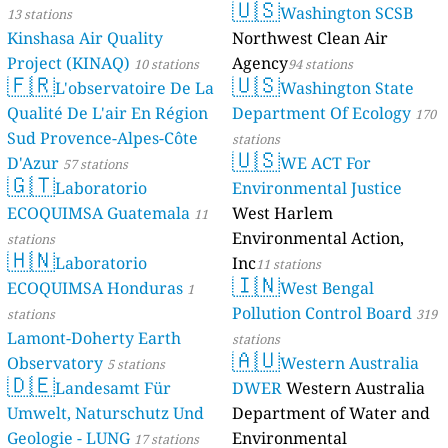
🇺🇸
Washington SCSB
13 stations
Kinshasa Air Quality
Northwest Clean Air
Project (KINAQ)
Agency
10 stations
94 stations
🇫🇷
🇺🇸
L'observatoire De La
Washington State
Qualité De L'air En Région
Department Of Ecology
170
Sud Provence-Alpes-Côte
stations
🇺🇸
D'Azur
WE ACT For
57 stations
🇬🇹
Laboratorio
Environmental Justice
ECOQUIMSA Guatemala
West Harlem
11
Environmental Action,
stations
🇭🇳
Laboratorio
Inc
11 stations
🇮🇳
ECOQUIMSA Honduras
West Bengal
1
Pollution Control Board
stations
319
Lamont-Doherty Earth
stations
🇦🇺
Observatory
Western Australia
5 stations
🇩🇪
Landesamt Für
DWER
Western Australia
Umwelt, Naturschutz Und
Department of Water and
Geologie - LUNG
Environmental
17 stations