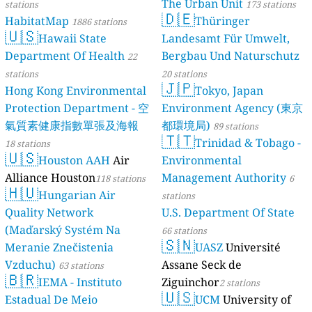
The Urban Unit
stations
173 stations
🇩🇪
HabitatMap
Thüringer
1886 stations
🇺🇸
Hawaii State
Landesamt Für Umwelt,
Department Of Health
Bergbau Und Naturschutz
22
stations
20 stations
🇯🇵
Hong Kong Environmental
Tokyo, Japan
Protection Department - 空
Environment Agency (東京
氣質素健康指數單張及海報
都環境局)
89 stations
🇹🇹
Trinidad & Tobago -
18 stations
🇺🇸
Houston AAH
Air
Environmental
Alliance Houston
Management Authority
118 stations
6
🇭🇺
Hungarian Air
stations
Quality Network
U.S. Department Of State
(Maďarský Systém Na
66 stations
🇸🇳
Meranie Znečistenia
UASZ
Université
Vzduchu)
Assane Seck de
63 stations
🇧🇷
IEMA - Instituto
Ziguinchor
2 stations
🇺🇸
Estadual De Meio
UCM
University of