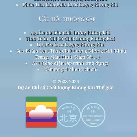
Phân Tích Cảm Biến Chất Lượng Không Khí
Câu hỏi thường gặp
nguồn dữ liệu chất lượng không khí
Tính Toán Chỉ Số Chất Lượng Không Khí
Dự Báo Chất Lượng Không Khí
Sản Phẩm Làm Tăng Chất Lượng Không Khí (khẩu
Trang, Màn Hình Giám Sát ...)
API (Giao diện lập trình ứng dụng)
Nền tảng dữ liệu lịch sử
© 2008-2025
Dự án Chỉ số Chất lượng Không khí Thế giới