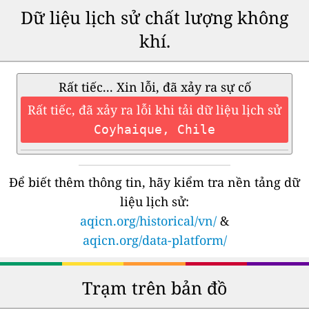
Dữ liệu lịch sử chất lượng không
khí.
Rất tiếc... Xin lỗi, đã xảy ra sự cố
Rất tiếc, đã xảy ra lỗi khi tải dữ liệu lịch sử
Coyhaique, Chile
Để biết thêm thông tin, hãy kiểm tra nền tảng dữ
liệu lịch sử:
aqicn.org/historical/vn/
&
aqicn.org/data-platform/
Trạm trên bản đồ