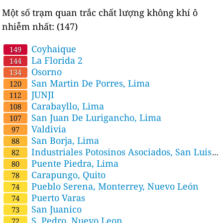
Một số trạm quan trắc chất lượng không khí ô
nhiễm nhất:
(147)
Coyhaique
149
La Florida 2
144
Osorno
134
San Martin De Porres, Lima
120
JUNJI
112
Carabayllo, Lima
108
San Juan De Lurigancho, Lima
107
Valdivia
97
San Borja, Lima
88
Industriales Potosinos Asociados, San Luis
82
Potosí Estatal, San Luis Potosí
Puente Piedra, Lima
80
Carapungo, Quito
78
Pueblo Serena, Monterrey, Nuevo León
74
Puerto Varas
74
San Juanico
73
S. Pedro, Nuevo Leon
72