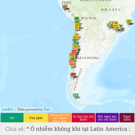
Leaflet
| Tiles
Esri
powered by
Không tốt cho
Có hại cho sức
Rất nguy hại
Nguy
Tốt
Vừa phải
các nhóm
khoẻ
cho sức khỏe
hiểm
nhạy cảm
Chia sẻ:
“
Ô nhiễm không khí tại Latin America :