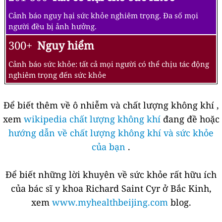
Cảnh báo nguy hại sức khỏe nghiêm trọng. Đa số mọi
người đều bị ảnh hưởng.
300+
Nguy hiểm
Cảnh báo sức khỏe: tất cả mọi người có thể chịu tác động
nghiêm trọng đến sức khỏe
Để biết thêm về ô nhiễm và chất lượng không khí ,
xem
wikipedia chất lượng không khí
đang đề hoặc
hướng dẫn về chất lượng không khí và sức khỏe
của bạn
.
Để biết những lời khuyên về sức khỏe rất hữu ích
của bác sĩ y khoa Richard Saint Cyr ở Bắc Kinh,
xem
www.myhealthbeijing.com
blog.