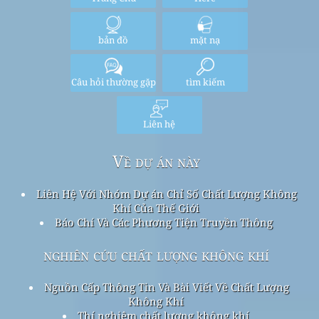
bản đồ
mặt nạ
Câu hỏi thường gặp
tìm kiếm
Liên hệ
Về dự án này
Liên Hệ Với Nhóm Dự án Chỉ Số Chất Lượng Không
Khí Của Thế Giới
Báo Chí Và Các Phương Tiện Truyền Thông
nghiên cứu chất lượng không khí
Nguồn Cấp Thông Tin Và Bài Viết Về Chất Lượng
Không Khí
Thí nghiệm chất lượng không khí