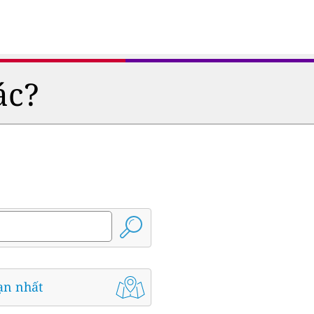
ác?
ạn nhất