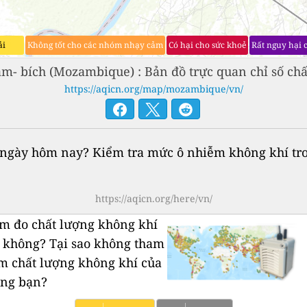
ải
Không tốt cho các nhóm nhạy cảm
Có hại cho sức khoẻ
Rất nguy hại 
m- bích (Mozambique) : Bản đồ trực quan chỉ số chất
https://aqicn.org/map/mozambique/vn/
gày hôm nay? Kiểm tra mức ô nhiễm không khí trong
https://aqicn.org/here/vn/
rạm đo chất lượng không khí
n không?
Tại sao không tham
ạm chất lượng không khí của
êng bạn?