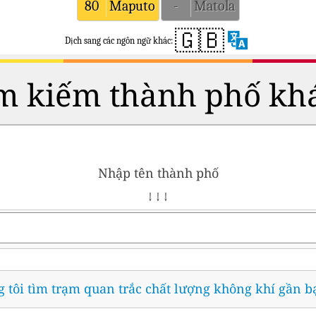
80
Maputo
-
Matola
🇬🇧
Dịch sang các ngôn ngữ khác:
m kiếm thành phố kh
Nhập tên thành phố
↓ ↓ ↓
 tôi tìm trạm quan trắc chất lượng không khí gần b