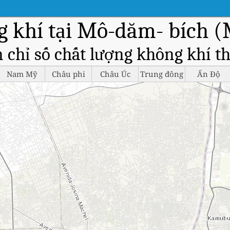
 khí tại Mô-dăm- bích 
 chỉ số chất lượng không khí th
Nam Mỹ
Châu phi
Châu Úc
Trung đông
Ấn Độ