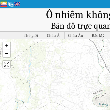
Ô nhiễm không
Bản đồ trực quan
Thế giới
Châu Á
Châu Âu
Bắc Mỹ
+
−