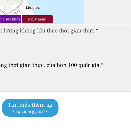
cho sức khỏe
Nguy hiểm
 lượng không khí theo thời gian thực
”
 thời gian thực, của hơn 100 quốc gia.
”
Tìm hiểu thêm tại
> aqicn.org/gaia/ <