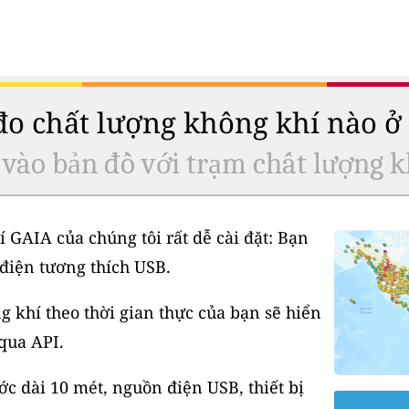
 đo chất lượng không khí nào 
 vào bản đồ với trạm chất lượng k
í GAIA của chúng tôi rất dễ cài đặt: Bạn
điện tương thích USB.
 khí theo thời gian thực của bạn sẽ hiển
 qua API.
 dài 10 mét, nguồn điện USB, thiết bị