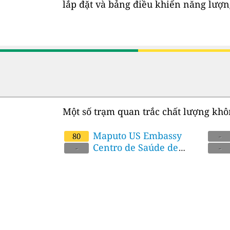
lắp đặt và bảng điều khiển năng lượng
Một số trạm quan trắc chất lượng khô
Maputo US Embassy
Zimp
80
-
Centro de Saúde de
Mapu
Boan
-
-