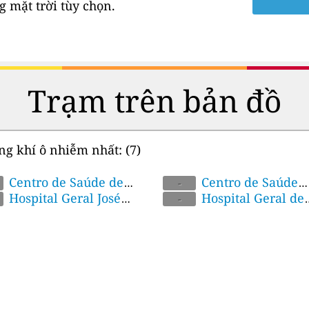
 mặt trời tùy chọn.
Trạm trên bản đồ
ng khí ô nhiễm nhất:
(7)
eto, KaMubukwana,
Centro de Saúde de
ProvinceMozambique
Macamo, Malanga,
Centro de Saúde
-
to-City, Mozambique
eBairro 1BoaneMaputo
Hospital Geral José
Nlhamankulu, Maputo-Ci
Xipamanine, Nlhamanku
Hospital Geral de
Maputo-Province,
-