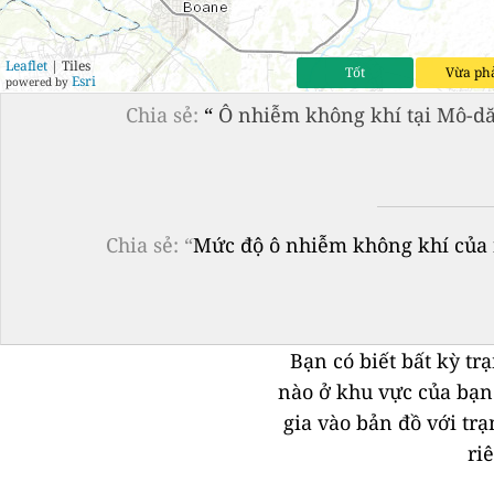
Leaflet
| Tiles
Tốt
Vừa ph
Esri
powered by
Chia sẻ:
“
Ô nhiễm không khí tại Mô-dă
Chia sẻ: “
Mức độ ô nhiễm không khí của n
Bạn có biết bất kỳ t
nào ở khu vực của bạ
gia vào bản đồ với tr
ri