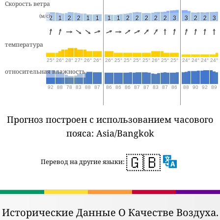
Скорость ветра
(м/с)
2
1
2
2
1
1
1
1
2
2
2
2
2
3
3
2
2
3
температура
25°
26°
28°
27°
26°
26°
26°
25°
25°
25°
25°
26°
25°
25°
24°
24°
24°
24°
относительная влажность
92
88
78
83
88
87
86
86
86
87
87
83
87
86
88
90
92
89
Прогноз построен с использованием часового
пояса: Asia/Bangkok
🇬🇧
Перевод на другие языки:
Исторические Данные О Качестве Воздуха.