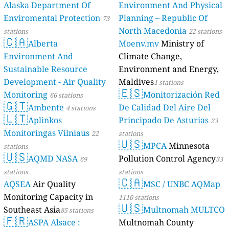
Alaska Department Of
Environment And Physical
Enviromental Protection
Planning – Republic Of
73
North Macedonia
stations
22 stations
🇨🇦
Alberta
Moenv.mv
Ministry of
Environment And
Climate Change,
Sustainable Resource
Environment and Energy,
Development - Air Quality
Maldives
1 stations
🇪🇸
Monitoring
Monitorización Red
66 stations
🇬🇹
Ambente
De Calidad Del Aire Del
4 stations
🇱🇹
Aplinkos
Principado De Asturias
23
Monitoringas Vilniaus
22
stations
🇺🇸
MPCA
Minnesota
stations
🇺🇸
AQMD NASA
Pollution Control Agency
69
33
stations
stations
🇨🇦
AQSEA
Air Quality
MSC / UNBC AQMap
Monitoring Capacity in
1110 stations
🇺🇸
Southeast Asia
Multnomah MULTCO
85 stations
🇫🇷
ASPA Alsace :
Multnomah County