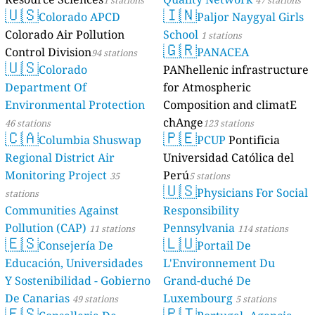
1 stations
47 stations
🇺🇸
🇮🇳
Colorado APCD
Paljor Naygyal Girls
Colorado Air Pollution
School
1 stations
🇬🇷
Control Division
PANACEA
94 stations
🇺🇸
Colorado
PANhellenic infrastructure
Department Of
for Atmospheric
Environmental Protection
Composition and climatE
chAnge
46 stations
123 stations
🇨🇦
🇵🇪
Columbia Shuswap
PCUP
Pontificia
Regional District Air
Universidad Católica del
Monitoring Project
Perú
35
5 stations
🇺🇸
Physicians For Social
stations
Communities Against
Responsibility
Pollution (CAP)
Pennsylvania
11 stations
114 stations
🇪🇸
🇱🇺
Consejería De
Portail De
Educación, Universidades
L'Environnement Du
Y Sostenibilidad - Gobierno
Grand-duché De
De Canarias
Luxembourg
49 stations
5 stations
🇪🇸
🇵🇹