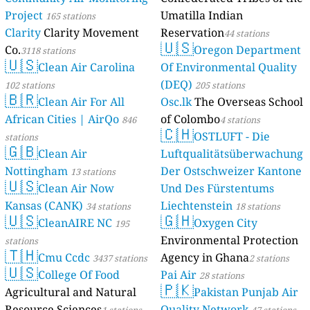
Project
Umatilla Indian
165 stations
Clarity
Clarity Movement
Reservation
44 stations
🇺🇸
Co.
Oregon Department
3118 stations
🇺🇸
Clean Air Carolina
Of Environmental Quality
(DEQ)
102 stations
205 stations
🇧🇷
Clean Air For All
Osc.lk
The Overseas School
African Cities | AirQo
of Colombo
846
4 stations
🇨🇭
OSTLUFT - Die
stations
🇬🇧
Clean Air
Luftqualitätsüberwachung
Nottingham
Der Ostschweizer Kantone
13 stations
🇺🇸
Clean Air Now
Und Des Fürstentums
Kansas (CANK)
Liechtenstein
34 stations
18 stations
🇺🇸
🇬🇭
CleanAIRE NC
Oxygen City
195
Environmental Protection
stations
🇹🇭
Cmu Ccdc
Agency in Ghana
3437 stations
2 stations
🇺🇸
College Of Food
Pai Air
28 stations
🇵🇰
Agricultural and Natural
Pakistan Punjab Air
Resource Sciences
Quality Network