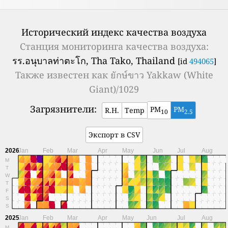
Исторический индекс качества воздуха
Станция мониторинга качества воздуха:
รร.อนุบาลท่าตะโก, Tha Tako, Thailand
[id
494065
]
Также известен как
ยักษ์ขาว Yakkaw (White
Giant)/1029
Загрязнители:
PM
PM
R.H.
Temp
10
2.5
Экспорт в CSV
2026
Jan
Feb
Mar
Apr
May
Jun
Jul
Aug
M
T
W
T
F
S
S
2025
Jan
Feb
Mar
Apr
May
Jun
Jul
Aug
M