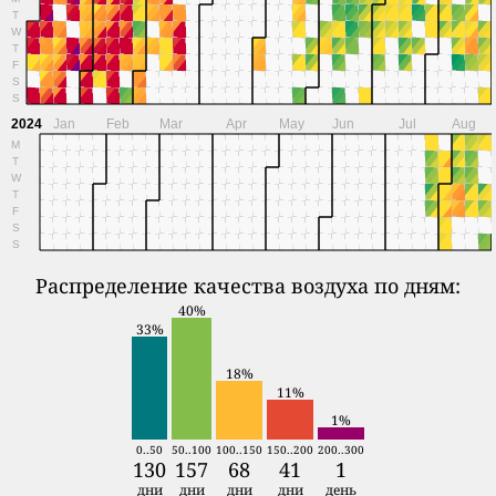
T
W
T
F
S
S
2024
Jan
Feb
Mar
Apr
May
Jun
Jul
Aug
M
T
W
T
F
S
S
Распределение качества воздуха по дням:
40%
33%
18%
11%
1%
0..50
50..100
100..150
150..200
200..300
130
157
68
41
1
дни
дни
дни
дни
день