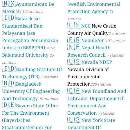
🇲🇽
Ayuntamiento De
Swedish Environmental
Mexicali
Protection Agency
120 stations
71
🇮🇩
Balai Besar
stations
🇺🇸
Standardisasi Dan
NCC
New Castle
Pelayanan Jasa
County Air Quality
5 stations
🇫🇷
Pencegahan Pencemaran
NebuleAir
192 stations
🇳🇵
Industri (BBSPJPPI)
Nepal Health
4152
Balamand University
Research Council
stations
25
7 stations
🇺🇸
Nevada NDEP
stations
🇮🇩
Bandung Institute Of
Nevada Division of
Technology (ITB)
Environmental
2 stations
🇧🇩
Bangladesh
Protection
229 stations
🇨🇦
University Of Engineering
New Foundland And
And Technology
Labrador Department Of
10 stations
🇩🇪
Bayern State Office
Environment And
For The Environment
Conservation
7 stations
🇺🇸
(Bayerisches
New York State
Staatsministerium Für
Department Of