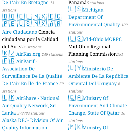
De L'air En Bretagne
Panamá
13
5 stations
🇺🇸
Michigan
stations
🇧🇴
🇨🇱
🇲🇽
🇪🇨
Department Of
🇵🇪
🇺🇸
🇲🇽
🇦🇷
Environmental Quality
109
Aire Ciudadano
Ciencia
stations
🇺🇸
ciudadana por la Calidad
Mid-Ohio MORPC
del Aire
Mid-Ohio Regional
806 stations
🇰🇿
AirKaz.org
Planning Commission
249 stations
151
🇫🇷
AirParif -
stations
🇺🇾
Association De
Ministerio De
Surveillance De La Qualité
Ambiente De La República
De L'air En Île-de-France
Oriental Del Uruguay
39
6
stations
stations
🇱🇰
🇶🇦
AirShare - National
Ministry Of
Air Quality Network, Sri
Environment And Climate
Lanka
Change, State Of Qatar
578784 stations
16
Alaska DEC- Division Of Air
stations
🇲🇰
Quality Information,
Ministry Of