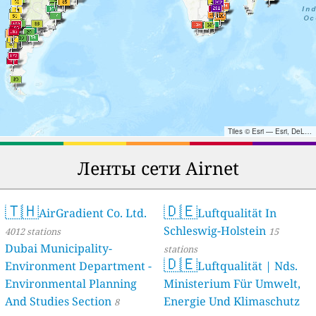
Tiles © Esri — Esri, DeLorme, NAVTEQ, TomTom, Intermap, iPC, USGS, FAO, NPS, NRCAN, GeoBase, Kadaster NL, Ordnance Survey, Esri Japan, METI, Esri China (Hong Kong), and the GIS User Community
Ленты сети Airnet
🇹🇭
🇩🇪
AirGradient Co. Ltd.
Luftqualität In
Schleswig-Holstein
4012 stations
15
Dubai Municipality-
stations
🇩🇪
Environment Department -
Luftqualität | Nds.
Environmental Planning
Ministerium Für Umwelt,
And Studies Section
Energie Und Klimaschutz
8