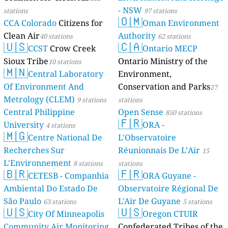
- NSW
stations
97 stations
🇴🇲
CCA Colorado
Citizens for
Oman Environment
Clean Air
Authority
40 stations
62 stations
🇺🇸
🇨🇦
CCST
Crow Creek
Ontario MECP
Sioux Tribe
Ontario Ministry of the
10 stations
🇲🇳
Central Laboratory
Environment,
Of Environment And
Conservation and Parks
27
Metrology (CLEM)
9 stations
stations
Central Philippine
Open Sense
850 stations
🇫🇷
University
ORA -
4 stations
🇲🇬
Centre National De
L'Observatoire
Recherches Sur
Réunionnais De L’Air
15
L'Environnement
8 stations
stations
🇧🇷
🇫🇷
CETESB - Companhia
ORA Guyane -
Ambiental Do Estado De
Observatoire Régional De
São Paulo
L'Air De Guyane
63 stations
5 stations
🇺🇸
🇺🇸
City Of Minneapolis
Oregon CTUIR
Community Air Monitoring
Confederated Tribes of the