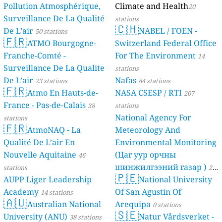
Pollution Atmosphérique,
Climate and Health
20
Surveillance De La Qualité
stations
🇨🇭
De L’air
NABEL / FOEN -
50 stations
🇫🇷
ATMO Bourgogne-
Switzerland Federal Office
Franche-Comté -
For The Environment
14
Surveillance De La Qualite
stations
De L’air
Nafas
23 stations
84 stations
🇫🇷
Atmo En Hauts-de-
NASA CSESP / RTI
207
France - Pas-de-Calais
38
stations
National Agency For
stations
🇫🇷
AtmoNAQ - La
Meteorology And
Qualité De L’air En
Environmental Monitoring
Nouvelle Aquitaine
(Цаг уур орчны
46
шинжилгээний газар )
stations
21
🇵🇪
AUPP Liger Leadership
National University
stations
Academy
Of San Agustin Of
14 stations
🇦🇺
Australian National
Arequipa
0 stations
🇸🇪
University (ANU)
Natur Vårdsverket -
38 stations