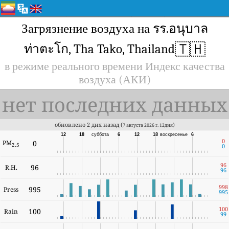
Загрязнение воздуха на รร.อนุบาล
🇹🇭
ท่าตะโก, Tha Tako, Thailand
в режиме реального времени Индекс качества
воздуха (АКИ)
нет последних данных
обновлено 2 дня назад (
)
7 августа 2026 г. 12дня
12
18
суббота
6
12
18
воскресенье
6
0
PM
0
2.5
0
96
96
R.H.
96
998
995
Press
995
100
100
Rain
99