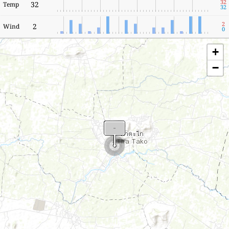
32
32
Temp
32
2
2
Wind
0
+
−