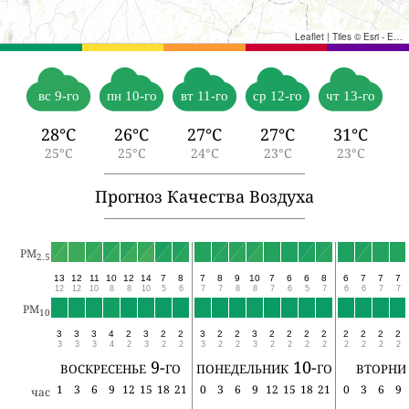
Leaflet
|
Tiles © Esri - Esri, DeLorme, NAVTEQ, TomTom, Intermap, iPC, USGS, FAO, NPS, NRCAN, GeoBase, Kadaster NL, Ordnance Survey, Esri Japan, METI, Esri China (Hong Kong), and the GIS User Community
вс 9-го
пн 10-го
вт 11-го
ср 12-го
чт 13-го
28°C
26°C
27°C
27°C
31°C
25°C
25°C
24°C
23°C
23°C
Прогноз Качества Воздуха
PM
2.5
13
12
11
10
12
14
7
8
7
8
9
10
7
6
6
8
6
7
7
7
12
12
10
8
8
10
5
6
7
7
8
8
7
6
5
7
6
6
7
7
PM
10
3
3
3
4
2
3
2
2
3
2
2
3
2
2
2
2
2
2
2
2
3
3
3
4
2
3
2
2
3
2
2
3
2
2
2
2
2
2
2
2
воскресенье 9-го
понедельник 10-го
вторни
1
3
6
9
12
15
18
21
0
3
6
9
12
15
18
21
0
3
6
9
час