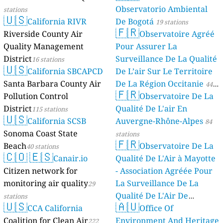
Observatorio Ambiental
stations
🇺🇸
California RIVR
De Bogotá
19 stations
🇫🇷
Riverside County Air
Observatoire Agréé
Quality Management
Pour Assurer La
District
Surveillance De La Qualité
16 stations
🇺🇸
California SBCAPCD
De L’air Sur Le Territoire
Santa Barbara County Air
De La Région Occitanie
44
🇫🇷
Pollution Control
Observatoire De La
stations
District
Qualité De L'air En
115 stations
🇺🇸
California SCSB
Auvergne-Rhône-Alpes
84
Sonoma Coast State
stations
🇫🇷
Beach
Observatoire De La
40 stations
🇨🇴
🇪🇸
Canair.io
Qualité De L'Air à Mayotte
Citizen network for
- Association Agréée Pour
monitoring air quality
La Surveillance De La
29
Qualité De L'Air De
stations
🇺🇸
🇦🇺
CCA California
Mayotte
Office Of
4 stations
Coalition for Clean Air
Environment And Heritage
222