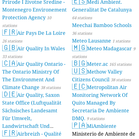
🇪🇸
Prirode I životne Sredine -
Medi Ambient.
Montenegro Environement
Generalitat De Catalunya
Protection Agency
10
64 stations
Meechai Bamboo Schools
stations
🇫🇷
Air Pays De La Loire
36 stations
Meteo Lausanne
26 stations
1 stations
🇬🇧
🇲🇬
Air Quality In Wales
Meteo Madagascar
9
33 stations
stations
🇨🇦
🇧🇬
Air Quality Ontario -
Meter.ac
165 stations
🇺🇸
The Ontario Ministry Of
Methow Valley
The Environment And
Citizens Council
38 stations
🇪🇨
Climate Change
Metropolitan Air
38 stations
🇩🇪
Air Quality, Saxon
Monitoring Network Of
State Office (Luftqualität
Quito Managed By
Sächsisches Landesamt
Secretaria De Ambiente
Für Umwelt,
DMQ.
9 stations
🇵🇦
Landwirtschaft Und
MiAmbiente
🇫🇷
Geologie)
Airbreizh - Qualité
Ministerio de Ambiente de
50 stations