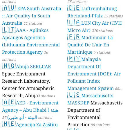
stations
28 stations
🇦🇺
🇩🇪
EPA South Australia
Luftreinhaltung
:: Air Quality In South
Rheinland-Pfalz
25 stations
🇺🇦
Australia
LUN City Air (ЛУН
11 stations
🇱🇹
AAA - Aplinkos
Місто Air)
210 stations
🇫🇷
Apsaugos Agentūra
Madininair La
(Lithuania Environmental
Qualité De L’air En
Protection Agency
Martinique
16
7 stations
🇲🇾
Malaysia
stations
🇳🇬
Abuja SERLCAR
Department Of
Space Environment
Environment (DOE); Air
Research Laboratory,
Polluant Index
Center for Atmospheric
Management System
66
🇺🇸
Research, Abuja
Massachusetts
1 stations
stations
🇦🇪
AED - Environment
MASSDEP
Massachusetts
Agency – Abu Dhabi ( هيئة
Department of
البيئة - أبو ظبي)
Environmental
57 stations
🇲🇪
Agencija Za Zaštitu
Protection
98 stations