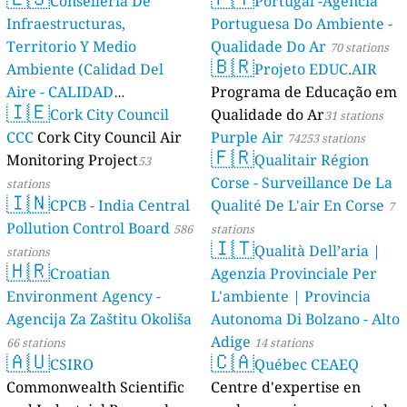
Conselleria De
Portugal -Agencia
Infraestructuras,
Portuguesa Do Ambiente -
Territorio Y Medio
Qualidade Do Ar
70 stations
🇧🇷
Ambiente (Calidad Del
Projeto EDUC.AIR
Aire - CALIDAD
Programa de Educação em
🇮🇪
AMBIENTAL)
Cork City Council
Qualidade do Ar
23 stations
31 stations
CCC
Cork City Council Air
Purple Air
74253 stations
🇫🇷
Monitoring Project
Qualitair Région
53
Corse - Surveillance De La
stations
🇮🇳
CPCB - India Central
Qualité De L'air En Corse
7
Pollution Control Board
586
stations
🇮🇹
Qualità Dell’aria |
stations
🇭🇷
Croatian
Agenzia Provinciale Per
Environment Agency -
L'ambiente | Provincia
Agencija Za Zaštitu Okoliša
Autonoma Di Bolzano - Alto
Adige
66 stations
14 stations
🇦🇺
🇨🇦
CSIRO
Québec CEAEQ
Commonwealth Scientific
Centre d'expertise en