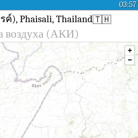
03:57
์), Phaisali, Thailand
🇹🇭
а воздуха (АКИ)
+
−