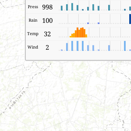
998
Press
100
Rain
32
Temp
2
Wind