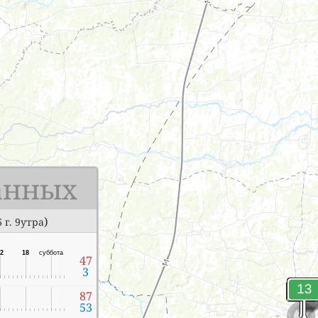
анных
)
 г. 9утра
2
18
суббота
47
3
87
53