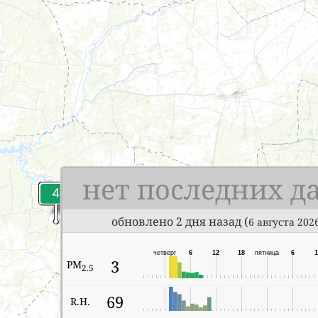
нет последних д
обновлено 2 дня назад (
6 августа 2026
четверг
6
12
18
пятница
6
1
3
PM
2.5
69
R.H.