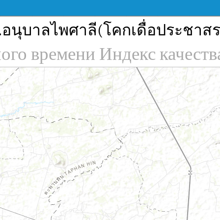
.อนุบาลไพศาลี(โคกเดื่อประชาสรรค
ного времени Индекс качеств