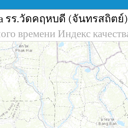
 รร.วัดคฤหบดี (จันทรสถิตย์)
ного времени Индекс качеств