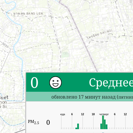
0
Средне
обновлено 17 минут назад (
пятниц
среда
6
12
18
четверг
6
12
0
PM
2.5