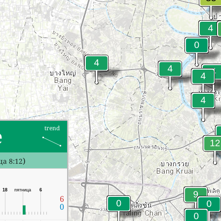
е
trend
)
а 8:12
18
пятница
6
6
0