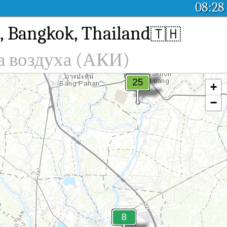
08:28
, Bangkok, Thailand
🇹🇭
а воздуха (АКИ)
+
−