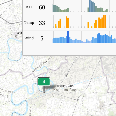
60
R.H.
33
Temp
5
Wind