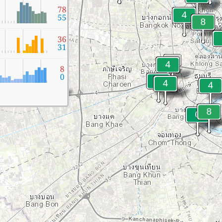
78
55
36
31
8
0