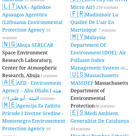
🇱🇹
AAA - Aplinkos
Місто Air)
210 stations
🇫🇷
Apsaugos Agentūra
Madininair La
(Lithuania Environmental
Qualité De L’air En
Protection Agency
Martinique
16
7 stations
🇲🇾
Malaysia
stations
🇳🇬
Abuja SERLCAR
Department Of
Space Environment
Environment (DOE); Air
Research Laboratory,
Polluant Index
Center for Atmospheric
Management System
66
🇺🇸
Research, Abuja
Massachusetts
1 stations
stations
🇦🇪
AED - Environment
MASSDEP
Massachusetts
Agency – Abu Dhabi ( هيئة
Department of
البيئة - أبو ظبي)
Environmental
57 stations
🇲🇪
Agencija Za Zaštitu
Protection
98 stations
🇪🇸
Prirode I životne Sredine -
Medi Ambient.
Montenegro Environement
Generalitat De Catalunya
Protection Agency
10
64 stations