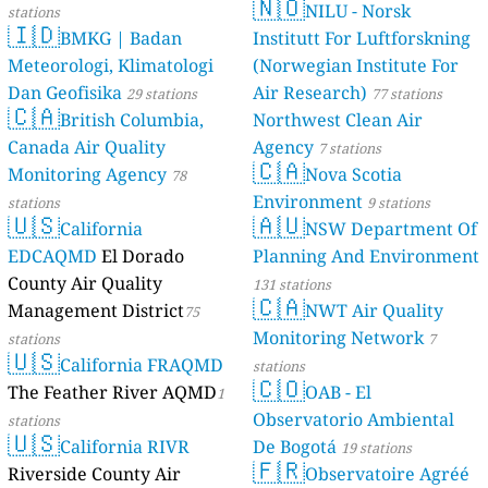
🇳🇴
NILU - Norsk
stations
🇮🇩
BMKG | Badan
Institutt For Luftforskning
Meteorologi, Klimatologi
(Norwegian Institute For
Dan Geofisika
Air Research)
29 stations
77 stations
🇨🇦
British Columbia,
Northwest Clean Air
Canada Air Quality
Agency
7 stations
🇨🇦
Monitoring Agency
Nova Scotia
78
Environment
stations
9 stations
🇺🇸
🇦🇺
California
NSW Department Of
EDCAQMD
El Dorado
Planning And Environment
County Air Quality
131 stations
🇨🇦
Management District
NWT Air Quality
75
Monitoring Network
stations
7
🇺🇸
California FRAQMD
stations
🇨🇴
The Feather River AQMD
OAB - El
1
Observatorio Ambiental
stations
🇺🇸
California RIVR
De Bogotá
19 stations
🇫🇷
Riverside County Air
Observatoire Agréé