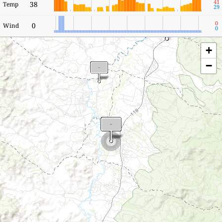
41
38
Temp
29
0
0
Wind
0
+
−