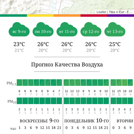
Leaflet
|
Tiles © Esri - Esri, DeLorme, NAVTEQ, TomTom, Intermap, iPC, USGS, FAO, NPS, NRCAN, GeoBase, Kadaster NL, Ordnance Survey, Esri Japan, METI, Esri China (Hong Kong), and the GIS User Community
вс 9-го
пн 10-го
вт 11-го
ср 12-го
чт 13-го
23°C
26°C
26°C
26°C
25°C
21°C
20°C
20°C
20°C
20°C
Прогноз Качества Воздуха
PM
2.5
8
8
8
6
6
8
4
7
11
12
12
8
5
6
6
10
11
15
16
10
8
7
7
3
3
6
2
5
9
11
11
5
4
6
5
6
10
11
15
4
PM
10
2
1
2
1
1
1
1
1
2
3
3
2
1
1
2
1
3
3
4
2
2
1
2
1
1
1
1
1
2
3
3
2
1
1
2
1
3
3
4
2
воскресенье 9-го
понедельник 10-го
вторни
1
3
6
9
12
15
18
21
0
3
6
9
12
15
18
21
0
3
6
9
час