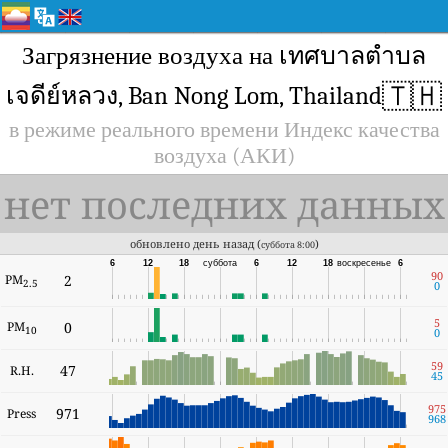
Загрязнение воздуха на เทศบาลตำบล
🇹🇭
เจดีย์หลวง, Ban Nong Lom, Thailand
в режиме реального времени Индекс качества
воздуха (АКИ)
нет последних данных
обновлено день назад (
)
суббота 8:00
6
12
18
суббота
6
12
18
воскресенье
6
90
PM
2
2.5
0
5
PM
0
10
0
59
47
R.H.
45
975
971
Press
968