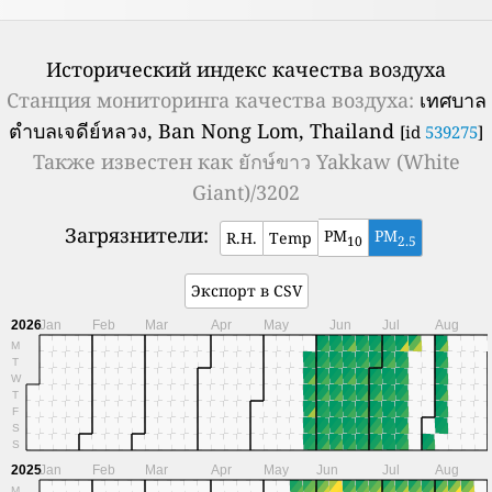
Исторический индекс качества воздуха
Станция мониторинга качества воздуха:
เทศบาล
ตำบลเจดีย์หลวง, Ban Nong Lom, Thailand
[id
539275
]
Также известен как
ยักษ์ขาว Yakkaw (White
Giant)/3202
Загрязнители:
PM
PM
R.H.
Temp
10
2.5
Экспорт в CSV
2026
Jan
Feb
Mar
Apr
May
Jun
Jul
Aug
M
T
W
T
F
S
S
2025
Jan
Feb
Mar
Apr
May
Jun
Jul
Aug
M