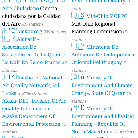
Environmental Quality
109
Aire Ciudadano
Ciencia
stations
🇺🇸
ciudadana por la Calidad
Mid-Ohio MORPC
del Aire
Mid-Ohio Regional
806 stations
🇰🇿
AirKaz.org
Planning Commission
249 stations
151
🇫🇷
AirParif -
stations
🇺🇾
Association De
Ministerio De
Surveillance De La Qualité
Ambiente De La República
De L'air En Île-de-France
Oriental Del Uruguay
39
6
stations
stations
🇱🇰
🇶🇦
AirShare - National
Ministry Of
Air Quality Network, Sri
Environment And Climate
Lanka
Change, State Of Qatar
578260 stations
16
Alaska DEC- Division Of Air
stations
🇲🇰
Quality Information,
Ministry Of
Alaska Department Of
Environment And Physical
Enviromental Protection
Planning – Republic Of
73
North Macedonia
stations
22 stations