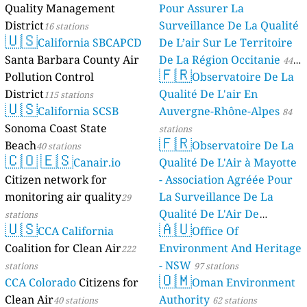
Quality Management
Pour Assurer La
District
Surveillance De La Qualité
16 stations
🇺🇸
California SBCAPCD
De L’air Sur Le Territoire
Santa Barbara County Air
De La Région Occitanie
44
🇫🇷
Pollution Control
Observatoire De La
stations
District
Qualité De L'air En
115 stations
🇺🇸
California SCSB
Auvergne-Rhône-Alpes
84
Sonoma Coast State
stations
🇫🇷
Beach
Observatoire De La
40 stations
🇨🇴
🇪🇸
Canair.io
Qualité De L'Air à Mayotte
Citizen network for
- Association Agréée Pour
monitoring air quality
La Surveillance De La
29
Qualité De L'Air De
stations
🇺🇸
🇦🇺
CCA California
Mayotte
Office Of
4 stations
Coalition for Clean Air
Environment And Heritage
222
- NSW
stations
97 stations
🇴🇲
CCA Colorado
Citizens for
Oman Environment
Clean Air
Authority
40 stations
62 stations