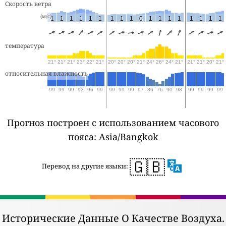
Скорость ветра
(м/с)
1
1
1
1
1
1
1
1
1
0
1
1
1
1
1
1
1
1
температура
21°
21°
21°
23°
22°
21°
20°
20°
20°
21°
24°
26°
24°
21°
21°
21°
20°
21°
относительная влажность
99
99
99
93
96
99
99
99
99
97
86
76
90
98
99
99
99
99
Прогноз построен с использованием часового
пояса: Asia/Bangkok
🇬🇧
Перевод на другие языки:
Исторические Данные О Качестве Воздуха.