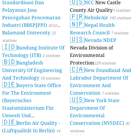
🇺🇸
Standardisasi Dan
NCC
New Castle
Pelayanan Jasa
County Air Quality
5 stations
🇫🇷
Pencegahan Pencemaran
NebuleAir
192 stations
🇳🇵
Industri (BBSPJPPI)
Nepal Health
4152
Balamand University
Research Council
stations
25
7 stations
🇺🇸
Nevada NDEP
stations
🇮🇩
Bandung Institute Of
Nevada Division of
Technology (ITB)
Environmental
2 stations
🇧🇩
Bangladesh
Protection
229 stations
🇨🇦
University Of Engineering
New Foundland And
And Technology
Labrador Department Of
10 stations
🇩🇪
Bayern State Office
Environment And
For The Environment
Conservation
7 stations
🇺🇸
(Bayerisches
New York State
Staatsministerium Für
Department Of
Umwelt Und
Environmental
🇩🇪
Berlin Air Quality -
Verbraucherschutz) - LfU
Conservation (NYSDEC)
42
(Luftqualität In Berlin)
46 stations
14
stations