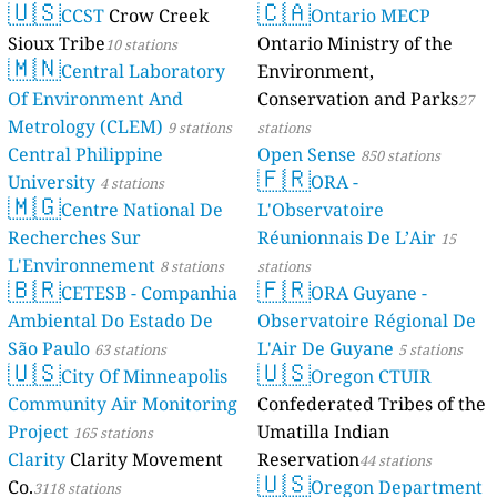
🇺🇸
🇨🇦
CCST
Crow Creek
Ontario MECP
Sioux Tribe
Ontario Ministry of the
10 stations
🇲🇳
Central Laboratory
Environment,
Of Environment And
Conservation and Parks
27
Metrology (CLEM)
9 stations
stations
Central Philippine
Open Sense
850 stations
🇫🇷
University
ORA -
4 stations
🇲🇬
Centre National De
L'Observatoire
Recherches Sur
Réunionnais De L’Air
15
L'Environnement
8 stations
stations
🇧🇷
🇫🇷
CETESB - Companhia
ORA Guyane -
Ambiental Do Estado De
Observatoire Régional De
São Paulo
L'Air De Guyane
63 stations
5 stations
🇺🇸
🇺🇸
City Of Minneapolis
Oregon CTUIR
Community Air Monitoring
Confederated Tribes of the
Project
Umatilla Indian
165 stations
Clarity
Clarity Movement
Reservation
44 stations
🇺🇸
Co.
Oregon Department
3118 stations