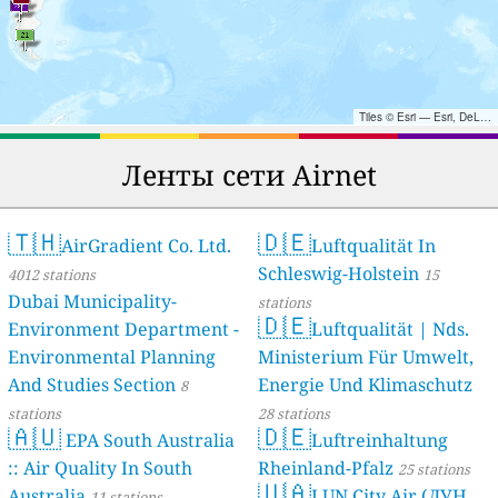
Tiles © Esri — Esri, DeLorme, NAVTEQ, TomTom, Intermap, iPC, USGS, FAO, NPS, NRCAN, GeoBase, Kadaster NL, Ordnance Survey, Esri Japan, METI, Esri China (Hong Kong), and the GIS User Community
Ленты сети Airnet
🇹🇭
🇩🇪
AirGradient Co. Ltd.
Luftqualität In
Schleswig-Holstein
4012 stations
15
Dubai Municipality-
stations
🇩🇪
Environment Department -
Luftqualität | Nds.
Environmental Planning
Ministerium Für Umwelt,
And Studies Section
Energie Und Klimaschutz
8
stations
28 stations
🇦🇺
🇩🇪
EPA South Australia
Luftreinhaltung
:: Air Quality In South
Rheinland-Pfalz
25 stations
🇺🇦
Australia
LUN City Air (ЛУН
11 stations