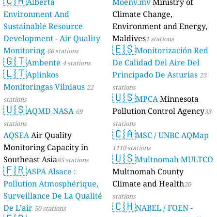
🇨🇦
Alberta
Moenv.mv
Ministry of
Environment And
Climate Change,
Sustainable Resource
Environment and Energy,
Development - Air Quality
Maldives
1 stations
🇪🇸
Monitoring
Monitorización Red
66 stations
🇬🇹
Ambente
De Calidad Del Aire Del
4 stations
🇱🇹
Aplinkos
Principado De Asturias
23
Monitoringas Vilniaus
22
stations
🇺🇸
MPCA
Minnesota
stations
🇺🇸
AQMD NASA
Pollution Control Agency
69
33
stations
stations
🇨🇦
AQSEA
Air Quality
MSC / UNBC AQMap
Monitoring Capacity in
1110 stations
🇺🇸
Southeast Asia
Multnomah MULTCO
85 stations
🇫🇷
ASPA Alsace :
Multnomah County
Pollution Atmosphérique,
Climate and Health
20
Surveillance De La Qualité
stations
🇨🇭
De L’air
NABEL / FOEN -
50 stations