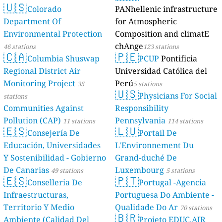
🇺🇸
Colorado
PANhellenic infrastructure
Department Of
for Atmospheric
Environmental Protection
Composition and climatE
chAnge
46 stations
123 stations
🇨🇦
🇵🇪
Columbia Shuswap
PCUP
Pontificia
Regional District Air
Universidad Católica del
Monitoring Project
Perú
35
5 stations
🇺🇸
Physicians For Social
stations
Communities Against
Responsibility
Pollution (CAP)
Pennsylvania
11 stations
114 stations
🇪🇸
🇱🇺
Consejería De
Portail De
Educación, Universidades
L'Environnement Du
Y Sostenibilidad - Gobierno
Grand-duché De
De Canarias
Luxembourg
49 stations
5 stations
🇪🇸
🇵🇹
Conselleria De
Portugal -Agencia
Infraestructuras,
Portuguesa Do Ambiente -
Territorio Y Medio
Qualidade Do Ar
70 stations
🇧🇷
Ambiente (Calidad Del
Projeto EDUC.AIR