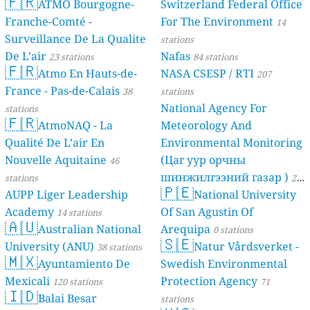
🇫🇷
ATMO Bourgogne-
Switzerland Federal Office
Franche-Comté -
For The Environment
14
Surveillance De La Qualite
stations
De L’air
Nafas
23 stations
84 stations
🇫🇷
Atmo En Hauts-de-
NASA CSESP / RTI
207
France - Pas-de-Calais
38
stations
National Agency For
stations
🇫🇷
AtmoNAQ - La
Meteorology And
Qualité De L’air En
Environmental Monitoring
Nouvelle Aquitaine
(Цаг уур орчны
46
шинжилгээний газар )
stations
21
🇵🇪
AUPP Liger Leadership
National University
stations
Academy
Of San Agustin Of
14 stations
🇦🇺
Australian National
Arequipa
0 stations
🇸🇪
University (ANU)
Natur Vårdsverket -
38 stations
🇲🇽
Ayuntamiento De
Swedish Environmental
Mexicali
Protection Agency
120 stations
71
🇮🇩
Balai Besar
stations