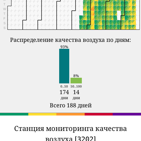
T
W
T
F
S
S
Распределение качества воздуха по дням:
93%
8%
0..50
50..100
174
14
дни
дни
Всего 188 дней
Станция мониторинга качества
воздуха [
]
3202