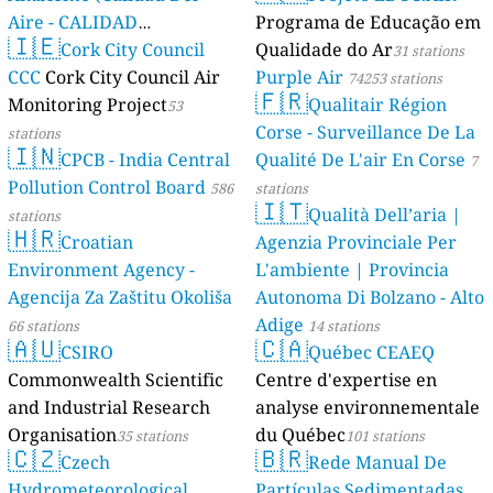
Aire - CALIDAD
Programa de Educação em
🇮🇪
AMBIENTAL)
Cork City Council
Qualidade do Ar
23 stations
31 stations
CCC
Cork City Council Air
Purple Air
74253 stations
🇫🇷
Monitoring Project
Qualitair Région
53
Corse - Surveillance De La
stations
🇮🇳
CPCB - India Central
Qualité De L'air En Corse
7
Pollution Control Board
586
stations
🇮🇹
Qualità Dell’aria |
stations
🇭🇷
Croatian
Agenzia Provinciale Per
Environment Agency -
L'ambiente | Provincia
Agencija Za Zaštitu Okoliša
Autonoma Di Bolzano - Alto
Adige
66 stations
14 stations
🇦🇺
🇨🇦
CSIRO
Québec CEAEQ
Commonwealth Scientific
Centre d'expertise en
and Industrial Research
analyse environnementale
Organisation
du Québec
35 stations
101 stations
🇨🇿
🇧🇷
Czech
Rede Manual De
Hydrometeorological
Partículas Sedimentadas