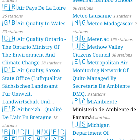
Meechai Bamboo Schools
stations
🇫🇷
Air Pays De La Loire
36 stations
Meteo Lausanne
26 stations
1 stations
🇬🇧
🇲🇬
Air Quality In Wales
Meteo Madagascar
9
33 stations
stations
🇨🇦
🇧🇬
Air Quality Ontario -
Meter.ac
165 stations
🇺🇸
The Ontario Ministry Of
Methow Valley
The Environment And
Citizens Council
38 stations
🇪🇨
Climate Change
Metropolitan Air
38 stations
🇩🇪
Air Quality, Saxon
Monitoring Network Of
State Office (Luftqualität
Quito Managed By
Sächsisches Landesamt
Secretaria De Ambiente
Für Umwelt,
DMQ.
9 stations
🇵🇦
Landwirtschaft Und
MiAmbiente
🇫🇷
Geologie)
Airbreizh - Qualité
Ministerio de Ambiente de
50 stations
De L'air En Bretagne
Panamá
13
5 stations
🇺🇸
Michigan
stations
🇧🇴
🇨🇱
🇲🇽
🇪🇨
Department Of
🇵🇪
🇺🇸
🇲🇽
🇦🇷