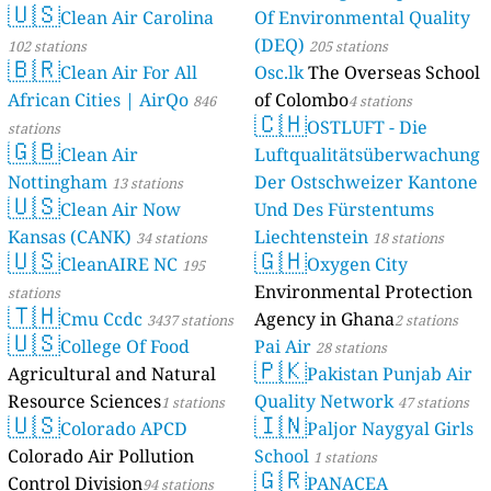
🇺🇸
Clean Air Carolina
Of Environmental Quality
(DEQ)
102 stations
205 stations
🇧🇷
Clean Air For All
Osc.lk
The Overseas School
African Cities | AirQo
of Colombo
846
4 stations
🇨🇭
OSTLUFT - Die
stations
🇬🇧
Clean Air
Luftqualitätsüberwachung
Nottingham
Der Ostschweizer Kantone
13 stations
🇺🇸
Clean Air Now
Und Des Fürstentums
Kansas (CANK)
Liechtenstein
34 stations
18 stations
🇺🇸
🇬🇭
CleanAIRE NC
Oxygen City
195
Environmental Protection
stations
🇹🇭
Cmu Ccdc
Agency in Ghana
3437 stations
2 stations
🇺🇸
College Of Food
Pai Air
28 stations
🇵🇰
Agricultural and Natural
Pakistan Punjab Air
Resource Sciences
Quality Network
1 stations
47 stations
🇺🇸
🇮🇳
Colorado APCD
Paljor Naygyal Girls
Colorado Air Pollution
School
1 stations
🇬🇷
Control Division
PANACEA
94 stations