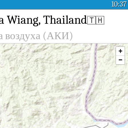
10:37
a Wiang, Thailand
🇹🇭
а воздуха (АКИ)
+
−