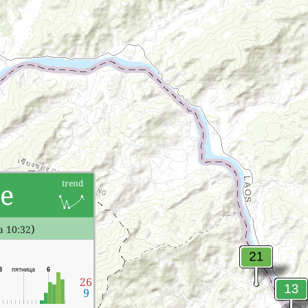
е
trend
)
 10:32
8
пятница
6
26
9