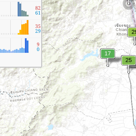
82
61
35
29
9
0