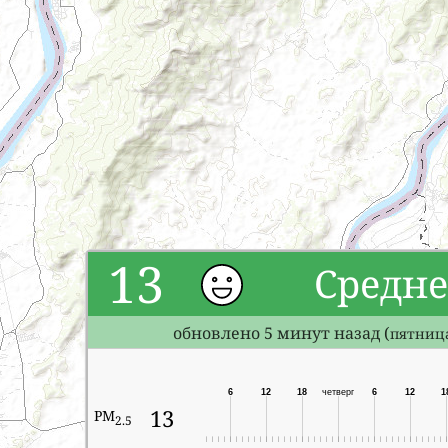
13
Средне
обновлено 5 минут назад (
пятница
6
12
18
четверг
6
12
1
13
PM
2.5