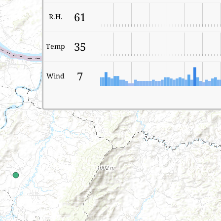
61
R.H.
35
Temp
7
Wind