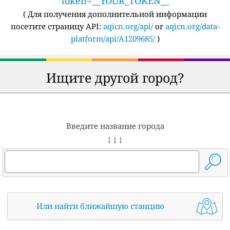
token=__YOUR_TOKEN__
(
Для получения дополнительной информации
посетите страницу API:
aqicn.org/api/
or
aqicn.org/data-
platform/api/A1209685/
)
Ищите другой город?
Введите название города
↓ ↓ ↓
Или найти ближайшую станцию