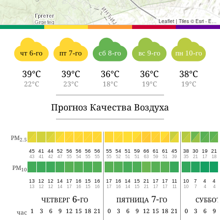
Leaflet
|
Tiles © Esri - Esri, DeLorme, NAVTEQ, TomTom, Intermap, iPC, USGS, FAO, NPS, NRCAN, GeoBase, Kadaster NL, Ordnance Survey, Esri Japan, METI, Esri China (Hong Kong), and the GIS User Community
чт 6-го
пт 7-го
сб 8-го
вс 9-го
пн 10-го
39°C
39°C
36°C
36°C
38°C
22°C
23°C
18°C
19°C
19°C
Прогноз Качества Воздуха
PM
2.5
45
41
44
52
56
56
56
56
55
54
51
59
66
61
61
45
38
30
19
21
43
41
42
47
55
54
55
55
55
52
51
51
63
59
51
39
35
21
17
18
PM
10
13
12
12
14
17
16
15
16
17
16
14
15
21
17
17
11
10
7
4
4
13
12
12
14
17
16
15
16
17
16
14
15
21
17
17
11
10
7
4
4
четверг 6-го
пятница 7-го
суббот
1
3
6
9
12
15
18
21
0
3
6
9
12
15
18
21
0
3
6
9
час