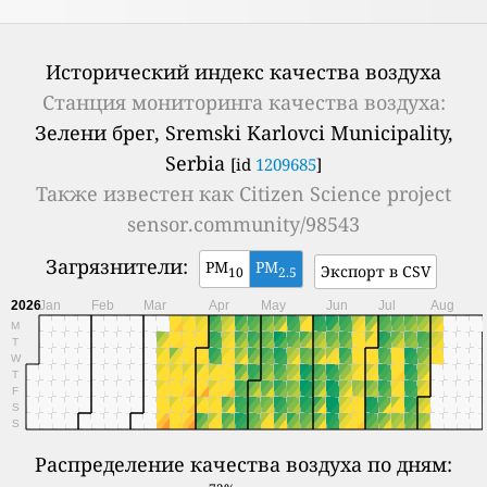
Исторический индекс качества воздуха
Станция мониторинга качества воздуха:
Зелени брег, Sremski Karlovci Municipality,
Serbia
[id
1209685
]
Также известен как
Citizen Science project
sensor.community/98543
Загрязнители:
PM
PM
Экспорт в CSV
10
2.5
2026
Jan
Feb
Mar
Apr
May
Jun
Jul
Aug
M
T
W
T
F
S
S
Распределение качества воздуха по дням: