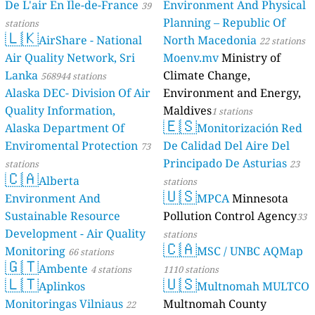
De L'air En Île-de-France
Environment And Physical
39
Planning – Republic Of
stations
🇱🇰
AirShare - National
North Macedonia
22 stations
Air Quality Network, Sri
Moenv.mv
Ministry of
Lanka
Climate Change,
568944 stations
Alaska DEC- Division Of Air
Environment and Energy,
Quality Information,
Maldives
1 stations
🇪🇸
Alaska Department Of
Monitorización Red
Enviromental Protection
De Calidad Del Aire Del
73
Principado De Asturias
stations
23
🇨🇦
Alberta
stations
🇺🇸
Environment And
MPCA
Minnesota
Sustainable Resource
Pollution Control Agency
33
Development - Air Quality
stations
🇨🇦
Monitoring
MSC / UNBC AQMap
66 stations
🇬🇹
Ambente
4 stations
1110 stations
🇱🇹
🇺🇸
Aplinkos
Multnomah MULTCO
Monitoringas Vilniaus
Multnomah County
22