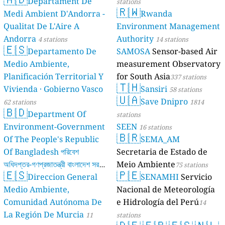
Departament De
stations
🇷🇼
Medi Ambient D'Andorra -
Rwanda
Qualitat De L'Aire A
Environment Management
Andorra
Authority
4 stations
14 stations
🇪🇸
Departamento De
SAMOSA
Sensor-based Air
Medio Ambiente,
measurement Observatory
Planificación Territorial Y
for South Asia
337 stations
🇹🇭
Vivienda · Gobierno Vasco
Sansiri
58 stations
🇺🇦
Save Dnipro
62 stations
1814
🇧🇩
Department Of
stations
Environment-Government
SEEN
16 stations
🇧🇷
Of The People's Republic
SEMA_AM
Of Bangladesh পরিবেশ
Secretaria de Estado de
অধিদপ্তর-গণপ্রজাতন্ত্রী বাংলাদেশ সরকার
Meio Ambiente
75 stations
🇪🇸
🇵🇪
Direccion General
SENAMHI
Servicio
17 stations
Medio Ambiente,
Nacional de Meteorología
Comunidad Autónoma De
e Hidrología del Perú
14
La Región De Murcia
11
stations