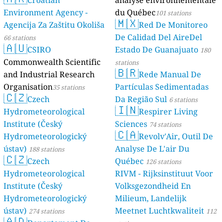
Environment Agency -
du Québec
101 stations
🇲🇽
Agencija Za Zaštitu Okoliša
Red De Monitoreo
De Calidad Del AireDel
66 stations
🇦🇺
CSIRO
Estado De Guanajuato
180
Commonwealth Scientific
stations
🇧🇷
and Industrial Research
Rede Manual De
Organisation
Partículas Sedimentadas
35 stations
🇨🇿
Czech
Da Região Sul
6 stations
🇮🇳
Hydrometeorological
Respirer Living
Institute (Český
Sciences
74 stations
🇨🇦
Hydrometeorologický
Revolv'Air, Outil De
ústav)
Analyse De L'air Du
188 stations
🇨🇿
Czech
Québec
126 stations
Hydrometeorological
RIVM - Rijksinstituut Voor
Institute (Český
Volksgezondheid En
Hydrometeorologický
Milieum, Landelijk
ústav)
Meetnet Luchtkwaliteit
274 stations
112
🇦🇩