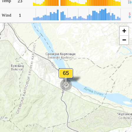
23
Temp
19
5
1
Wind
0
+
−