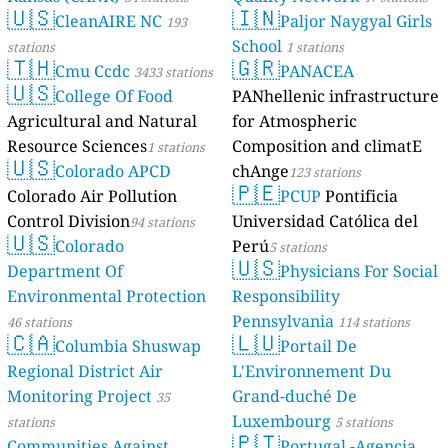
🇺🇸
🇮🇳
CleanAIRE NC
Paljor Naygyal Girls
193
School
stations
1 stations
🇹🇭
🇬🇷
Cmu Ccdc
PANACEA
3433 stations
🇺🇸
College Of Food
PANhellenic infrastructure
Agricultural and Natural
for Atmospheric
Resource Sciences
Composition and climatE
1 stations
🇺🇸
Colorado APCD
chAnge
123 stations
🇵🇪
Colorado Air Pollution
PCUP
Pontificia
Control Division
Universidad Católica del
94 stations
🇺🇸
Colorado
Perú
5 stations
🇺🇸
Department Of
Physicians For Social
Environmental Protection
Responsibility
Pennsylvania
46 stations
114 stations
🇨🇦
🇱🇺
Columbia Shuswap
Portail De
Regional District Air
L'Environnement Du
Monitoring Project
Grand-duché De
35
Luxembourg
stations
5 stations
🇵🇹
Communities Against
Portugal -Agencia