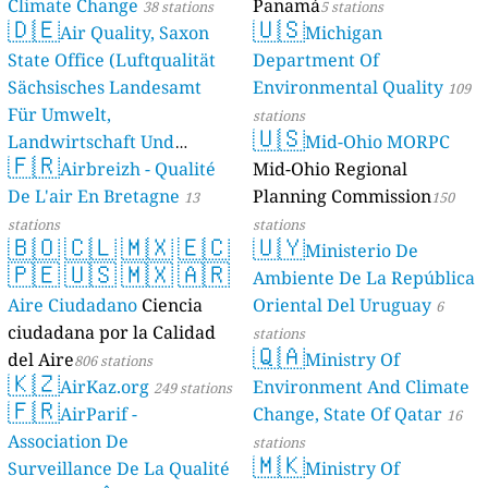
Climate Change
Panamá
38 stations
5 stations
🇩🇪
🇺🇸
Air Quality, Saxon
Michigan
State Office (Luftqualität
Department Of
Sächsisches Landesamt
Environmental Quality
109
Für Umwelt,
stations
🇺🇸
Landwirtschaft Und
Mid-Ohio MORPC
🇫🇷
Geologie)
Airbreizh - Qualité
Mid-Ohio Regional
50 stations
De L'air En Bretagne
Planning Commission
13
150
stations
stations
🇧🇴
🇨🇱
🇲🇽
🇪🇨
🇺🇾
Ministerio De
🇵🇪
🇺🇸
🇲🇽
🇦🇷
Ambiente De La República
Aire Ciudadano
Ciencia
Oriental Del Uruguay
6
ciudadana por la Calidad
stations
🇶🇦
del Aire
Ministry Of
806 stations
🇰🇿
AirKaz.org
Environment And Climate
249 stations
🇫🇷
AirParif -
Change, State Of Qatar
16
Association De
stations
🇲🇰
Surveillance De La Qualité
Ministry Of