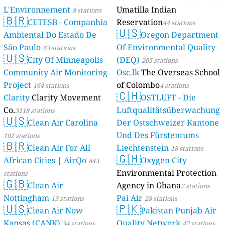
L'Environnement
Umatilla Indian
8 stations
🇧🇷
CETESB - Companhia
Reservation
44 stations
🇺🇸
Ambiental Do Estado De
Oregon Department
São Paulo
Of Environmental Quality
63 stations
🇺🇸
City Of Minneapolis
(DEQ)
205 stations
Community Air Monitoring
Osc.lk
The Overseas School
Project
of Colombo
164 stations
4 stations
🇨🇭
Clarity
Clarity Movement
OSTLUFT - Die
Co.
Luftqualitätsüberwachung
3118 stations
🇺🇸
Clean Air Carolina
Der Ostschweizer Kantone
Und Des Fürstentums
102 stations
🇧🇷
Clean Air For All
Liechtenstein
18 stations
🇬🇭
African Cities | AirQo
Oxygen City
843
Environmental Protection
stations
🇬🇧
Clean Air
Agency in Ghana
2 stations
Nottingham
Pai Air
13 stations
28 stations
🇺🇸
🇵🇰
Clean Air Now
Pakistan Punjab Air
Kansas (CANK)
Quality Network
34 stations
47 stations