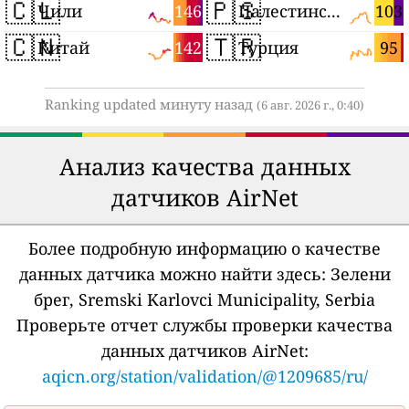
🇨🇱
🇵🇸
146
103
Чили
Палестинские территории
🇨🇳
🇹🇷
142
95
Китай
Турция
Ranking updated минуту назад
(6 авг. 2026 г., 0:40)
Анализ качества данных
датчиков AirNet
Более подробную информацию о качестве
данных датчика можно найти здесь:
Зелени
брег, Sremski Karlovci Municipality, Serbia
Проверьте отчет службы проверки качества
данных датчиков AirNet:
aqicn.org/station/validation/@1209685/ru/