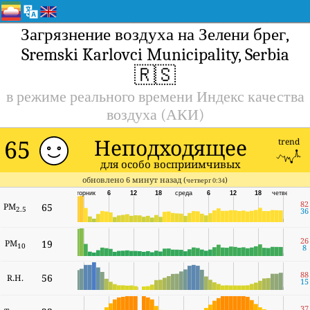
Загрязнение воздуха на Зелени брег,
Sremski Karlovci Municipality, Serbia
🇷🇸
в режиме реального времени Индекс качества
воздуха (АКИ)
65
Неподходящее
trend
для особо восприимчивых
обновлено 6 минут назад (
)
четверг 0:34
вторник
6
12
18
среда
6
12
18
четверг
82
PM
65
2.5
36
26
PM
19
10
8
88
56
R.H.
15
37