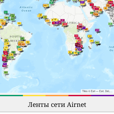
Tiles © Esri — Esri, DeLorme, NAVTEQ, TomTom, Intermap, iPC, USGS, FAO, NPS, NRCAN, GeoBase, Kadaster NL, Ordnance Survey, Esri Japan, METI, Esri China (Hong Kong), and the GIS User Community
Ленты сети Airnet