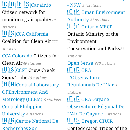
🇨🇴
🇪🇸
Canair.io
- NSW
97 stations
🇴🇲
Citizen network for
Oman Environment
monitoring air quality
Authority
29
62 stations
🇨🇦
Ontario MECP
stations
🇺🇸
CCA California
Ontario Ministry of the
Coalition for Clean Air
Environment,
222
Conservation and Parks
stations
27
CCA Colorado
Citizens for
stations
Clean Air
Open Sense
40 stations
850 stations
🇺🇸
🇫🇷
CCST
Crow Creek
ORA -
Sioux Tribe
L'Observatoire
10 stations
🇲🇳
Central Laboratory
Réunionnais De L’Air
15
Of Environment And
stations
🇫🇷
Metrology (CLEM)
ORA Guyane -
9 stations
Central Philippine
Observatoire Régional De
University
L'Air De Guyane
4 stations
5 stations
🇲🇬
🇺🇸
Centre National De
Oregon CTUIR
Recherches Sur
Confederated Tribes of the