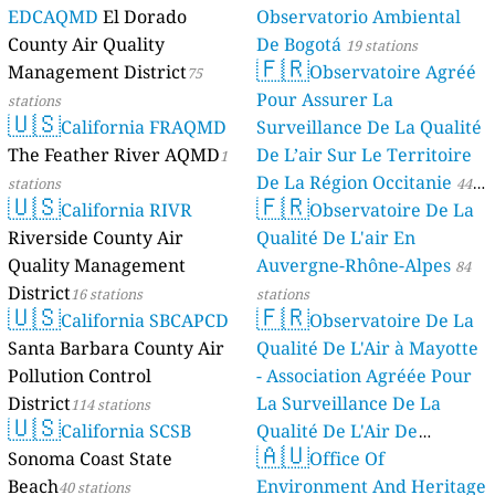
EDCAQMD
El Dorado
Observatorio Ambiental
County Air Quality
De Bogotá
19 stations
🇫🇷
Management District
Observatoire Agréé
75
Pour Assurer La
stations
🇺🇸
California FRAQMD
Surveillance De La Qualité
The Feather River AQMD
De L’air Sur Le Territoire
1
De La Région Occitanie
stations
44
🇺🇸
🇫🇷
California RIVR
Observatoire De La
stations
Riverside County Air
Qualité De L'air En
Quality Management
Auvergne-Rhône-Alpes
84
District
16 stations
stations
🇺🇸
🇫🇷
California SBCAPCD
Observatoire De La
Santa Barbara County Air
Qualité De L'Air à Mayotte
Pollution Control
- Association Agréée Pour
District
La Surveillance De La
114 stations
🇺🇸
California SCSB
Qualité De L'Air De
🇦🇺
Sonoma Coast State
Mayotte
Office Of
4 stations
Beach
Environment And Heritage
40 stations