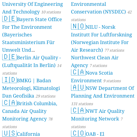
University Of Engineering
Environmental
And Technology
Conservation (NYSDEC)
10 stations
42
🇩🇪
Bayern State Office
stations
🇳🇴
For The Environment
NILU - Norsk
(Bayerisches
Institutt For Luftforskning
Staatsministerium Für
(Norwegian Institute For
Umwelt Und
Air Research)
77 stations
🇩🇪
Berlin Air Quality -
Verbraucherschutz) - LfU
Northwest Clean Air
(Luftqualität In Berlin)
Agency
46 stations
14
7 stations
🇨🇦
Nova Scotia
stations
🇮🇩
BMKG | Badan
Environment
9 stations
🇦🇺
Meteorologi, Klimatologi
NSW Department Of
Dan Geofisika
Planning And Environment
29 stations
🇨🇦
British Columbia,
131 stations
🇨🇦
Canada Air Quality
NWT Air Quality
Monitoring Agency
Monitoring Network
78
7
stations
stations
🇺🇸
🇨🇴
California
OAB - El