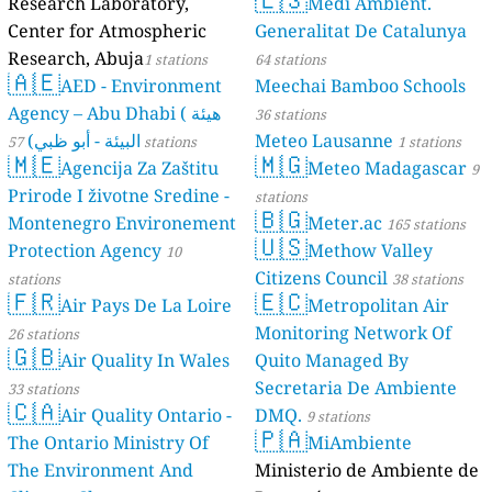
Research Laboratory,
Medi Ambient.
Center for Atmospheric
Generalitat De Catalunya
Research, Abuja
1 stations
64 stations
🇦🇪
AED - Environment
Meechai Bamboo Schools
Agency – Abu Dhabi ( هيئة
36 stations
البيئة - أبو ظبي)
Meteo Lausanne
57 stations
1 stations
🇲🇪
🇲🇬
Agencija Za Zaštitu
Meteo Madagascar
9
Prirode I životne Sredine -
stations
🇧🇬
Montenegro Environement
Meter.ac
165 stations
🇺🇸
Protection Agency
Methow Valley
10
Citizens Council
stations
38 stations
🇫🇷
🇪🇨
Air Pays De La Loire
Metropolitan Air
Monitoring Network Of
26 stations
🇬🇧
Air Quality In Wales
Quito Managed By
Secretaria De Ambiente
33 stations
🇨🇦
Air Quality Ontario -
DMQ.
9 stations
🇵🇦
The Ontario Ministry Of
MiAmbiente
The Environment And
Ministerio de Ambiente de