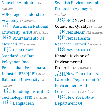
Nouvelle Aquitaine
Swedish Environmental
46
Protection Agency
stations
71
AUPP Liger Leadership
stations
🇺🇸
Academy
NCC
New Castle
14 stations
🇦🇺
Australian National
County Air Quality
5 stations
🇫🇷
University (ANU)
NebuleAir
38 stations
192 stations
🇲🇽
🇳🇵
Ayuntamiento De
Nepal Health
Mexicali
Research Council
120 stations
7 stations
🇮🇩
🇺🇸
Balai Besar
Nevada NDEP
Standardisasi Dan
Nevada Division of
Pelayanan Jasa
Environmental
Pencegahan Pencemaran
Protection
229 stations
🇨🇦
Industri (BBSPJPPI)
New Foundland And
4152
Balamand University
Labrador Department Of
stations
25
Environment And
stations
🇮🇩
Bandung Institute Of
Conservation
7 stations
🇺🇸
Technology (ITB)
New York State
2 stations
🇧🇩
Bangladesh
Department Of