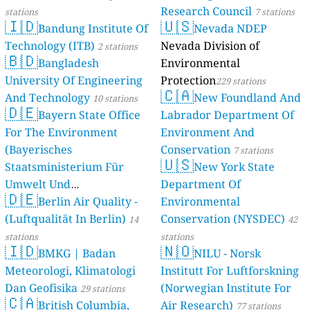
Research Council
stations
7 stations
🇮🇩
🇺🇸
Bandung Institute Of
Nevada NDEP
Technology (ITB)
Nevada Division of
2 stations
🇧🇩
Bangladesh
Environmental
University Of Engineering
Protection
229 stations
🇨🇦
And Technology
New Foundland And
10 stations
🇩🇪
Bayern State Office
Labrador Department Of
For The Environment
Environment And
(Bayerisches
Conservation
7 stations
🇺🇸
Staatsministerium Für
New York State
Umwelt Und
Department Of
🇩🇪
Berlin Air Quality -
Verbraucherschutz) - LfU
Environmental
(Luftqualität In Berlin)
Conservation (NYSDEC)
46 stations
14
42
stations
stations
🇮🇩
🇳🇴
BMKG | Badan
NILU - Norsk
Meteorologi, Klimatologi
Institutt For Luftforskning
Dan Geofisika
(Norwegian Institute For
29 stations
🇨🇦
British Columbia,
Air Research)
77 stations