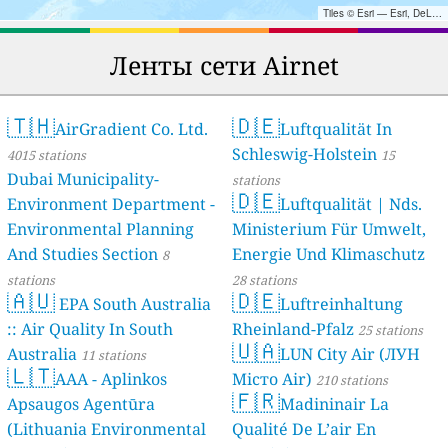
Tiles © Esri — Esri, DeLorme, NAVTEQ, TomTom, Intermap, iPC, USGS, FAO, NPS, NRCAN, GeoBase, Kadaster NL, Ordnance Survey, Esri Japan, METI, Esri China (Hong Kong), and the GIS User Community
Ленты сети Airnet
🇹🇭
🇩🇪
AirGradient Co. Ltd.
Luftqualität In
Schleswig-Holstein
4015 stations
15
Dubai Municipality-
stations
🇩🇪
Environment Department -
Luftqualität | Nds.
Environmental Planning
Ministerium Für Umwelt,
And Studies Section
Energie Und Klimaschutz
8
stations
28 stations
🇦🇺
🇩🇪
EPA South Australia
Luftreinhaltung
:: Air Quality In South
Rheinland-Pfalz
25 stations
🇺🇦
Australia
LUN City Air (ЛУН
11 stations
🇱🇹
AAA - Aplinkos
Місто Air)
210 stations
🇫🇷
Apsaugos Agentūra
Madininair La
(Lithuania Environmental
Qualité De L’air En