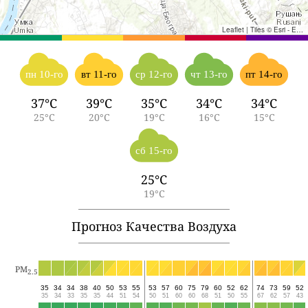
Leaflet
|
Tiles © Esri - Esri, DeLorme, NAVTEQ, TomTom, Intermap, iPC, USGS, FAO, NPS, NRCAN, GeoBase, Kadaster NL, Ordnance Survey, Esri Japan, METI, Esri China (Hong Kong), and the GIS User Community
пн 10-го
вт 11-го
ср 12-го
чт 13-го
пт 14-го
37°C
39°C
35°C
34°C
34°C
25°C
20°C
19°C
16°C
15°C
сб 15-го
25°C
19°C
Прогноз Качества Воздуха
PM
2.5
35
34
34
38
40
50
53
55
53
57
60
75
79
60
52
62
74
73
59
52
35
34
33
35
35
44
51
54
50
51
60
60
68
51
50
55
67
62
57
43