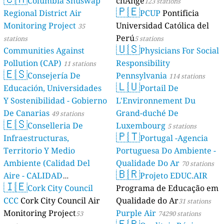
Columbia Shuswap
chAnge
123 stations
🇵🇪
Regional District Air
PCUP
Pontificia
Monitoring Project
Universidad Católica del
35
Perú
stations
5 stations
🇺🇸
Communities Against
Physicians For Social
Pollution (CAP)
Responsibility
11 stations
🇪🇸
Consejería De
Pennsylvania
114 stations
🇱🇺
Educación, Universidades
Portail De
Y Sostenibilidad - Gobierno
L'Environnement Du
De Canarias
Grand-duché De
49 stations
🇪🇸
Conselleria De
Luxembourg
5 stations
🇵🇹
Infraestructuras,
Portugal -Agencia
Territorio Y Medio
Portuguesa Do Ambiente -
Ambiente (Calidad Del
Qualidade Do Ar
70 stations
🇧🇷
Aire - CALIDAD
Projeto EDUC.AIR
🇮🇪
AMBIENTAL)
Cork City Council
Programa de Educação em
23 stations
CCC
Cork City Council Air
Qualidade do Ar
31 stations
Monitoring Project
Purple Air
53
74290 stations
🇫🇷