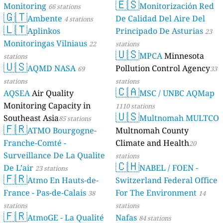
🇪🇸
Monitoring
Monitorización Red
66 stations
🇬🇹
Ambente
De Calidad Del Aire Del
4 stations
🇱🇹
Aplinkos
Principado De Asturias
23
Monitoringas Vilniaus
22
stations
🇺🇸
MPCA
Minnesota
stations
🇺🇸
AQMD NASA
Pollution Control Agency
69
33
stations
stations
🇨🇦
AQSEA
Air Quality
MSC / UNBC AQMap
Monitoring Capacity in
1110 stations
🇺🇸
Southeast Asia
Multnomah MULTCO
85 stations
🇫🇷
ATMO Bourgogne-
Multnomah County
Franche-Comté -
Climate and Health
20
Surveillance De La Qualite
stations
🇨🇭
De L’air
NABEL / FOEN -
23 stations
🇫🇷
Atmo En Hauts-de-
Switzerland Federal Office
France - Pas-de-Calais
For The Environment
38
14
stations
stations
🇫🇷
AtmoGE - La Qualité
Nafas
84 stations