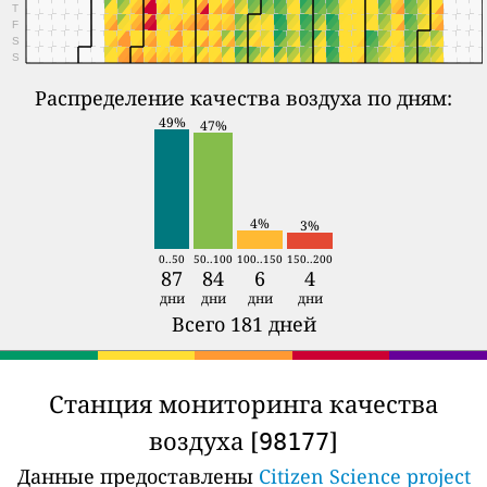
T
F
S
S
Распределение качества воздуха по дням:
49%
47%
4%
3%
0..50
50..100
100..150
150..200
87
84
6
4
дни
дни
дни
дни
Всего 181 дней
Станция мониторинга качества
воздуха [
]
98177
Данные предоставлены
Citizen Science project