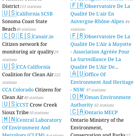
🇫🇷
District
Observatoire De La
115 stations
stations
🇺🇸
California SCSB
Qualité De L'air En
Sonoma Coast State
Auvergne-Rhône-Alpes
84
Beach
40 stations
stations
🇨🇴
🇪🇸
🇫🇷
Canair.io
Observatoire De La
Citizen network for
Qualité De L'Air à Mayotte
monitoring air quality
- Association Agréée Pour
29
La Surveillance De La
stations
🇺🇸
CCA California
Qualité De L'Air De
🇦🇺
Coalition for Clean Air
Mayotte
Office Of
222
4 stations
Environment And Heritage
stations
CCA Colorado
Citizens for
- NSW
97 stations
🇴🇲
Clean Air
Oman Environment
40 stations
🇺🇸
CCST
Crow Creek
Authority
62 stations
🇨🇦
Sioux Tribe
Ontario MECP
10 stations
🇲🇳
Central Laboratory
Ontario Ministry of the
Of Environment And
Environment,
Metrology (CLEM)
Conservation and Parks
9 stations
27