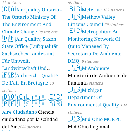
33 stations
stations
🇨🇦
🇧🇬
Air Quality Ontario -
Meter.ac
165 stations
🇺🇸
The Ontario Ministry Of
Methow Valley
The Environment And
Citizens Council
39 stations
🇪🇨
Climate Change
Metropolitan Air
38 stations
🇩🇪
Air Quality, Saxon
Monitoring Network Of
State Office (Luftqualität
Quito Managed By
Sächsisches Landesamt
Secretaria De Ambiente
Für Umwelt,
DMQ.
9 stations
🇵🇦
Landwirtschaft Und
MiAmbiente
🇫🇷
Geologie)
Airbreizh - Qualité
Ministerio de Ambiente de
50 stations
De L'air En Bretagne
Panamá
13
5 stations
🇺🇸
Michigan
stations
🇧🇴
🇨🇱
🇲🇽
🇪🇨
Department Of
🇵🇪
🇺🇸
🇲🇽
🇦🇷
Environmental Quality
109
Aire Ciudadano
Ciencia
stations
🇺🇸
ciudadana por la Calidad
Mid-Ohio MORPC
del Aire
Mid-Ohio Regional
806 stations