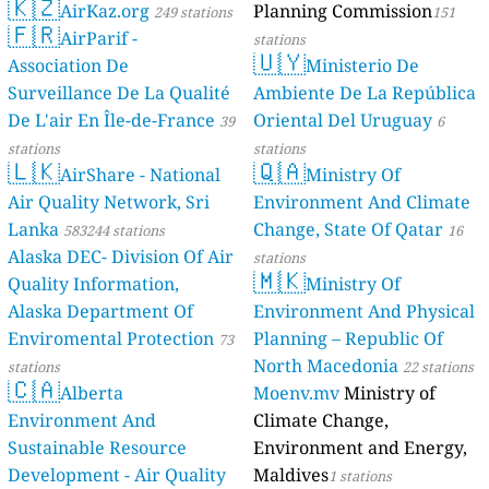
🇰🇿
AirKaz.org
Planning Commission
249 stations
151
🇫🇷
AirParif -
stations
🇺🇾
Association De
Ministerio De
Surveillance De La Qualité
Ambiente De La República
De L'air En Île-de-France
Oriental Del Uruguay
39
6
stations
stations
🇱🇰
🇶🇦
AirShare - National
Ministry Of
Air Quality Network, Sri
Environment And Climate
Lanka
Change, State Of Qatar
583244 stations
16
Alaska DEC- Division Of Air
stations
🇲🇰
Quality Information,
Ministry Of
Alaska Department Of
Environment And Physical
Enviromental Protection
Planning – Republic Of
73
North Macedonia
stations
22 stations
🇨🇦
Alberta
Moenv.mv
Ministry of
Environment And
Climate Change,
Sustainable Resource
Environment and Energy,
Development - Air Quality
Maldives
1 stations