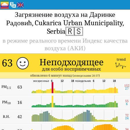
Загрязнение воздуха на Даринке
Радовић, Cukarica Urban Municipality,
🇷🇸
Serbia
в режиме реального времени Индекс качества
воздуха (АКИ)
63
Неподходящее
trend
для особо восприимчивых
обновлено 6 минут назад (
)
понедельник 20:37
воскресенье
6
12
18
понедельник
6
12
18
152
PM
63
2.5
27
55
PM
16
10
6
72
42
R.H.
24
34