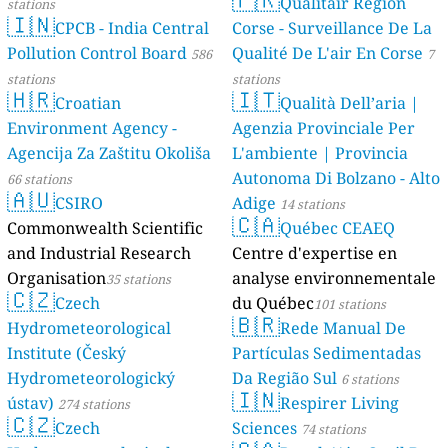
Qualitair Région
stations
🇮🇳
CPCB - India Central
Corse - Surveillance De La
Pollution Control Board
Qualité De L'air En Corse
586
7
stations
stations
🇭🇷
🇮🇹
Croatian
Qualità Dell’aria |
Environment Agency -
Agenzia Provinciale Per
Agencija Za Zaštitu Okoliša
L'ambiente | Provincia
Autonoma Di Bolzano - Alto
66 stations
🇦🇺
CSIRO
Adige
14 stations
🇨🇦
Commonwealth Scientific
Québec CEAEQ
and Industrial Research
Centre d'expertise en
Organisation
analyse environnementale
35 stations
🇨🇿
Czech
du Québec
101 stations
🇧🇷
Hydrometeorological
Rede Manual De
Institute (Český
Partículas Sedimentadas
Hydrometeorologický
Da Região Sul
6 stations
🇮🇳
ústav)
Respirer Living
274 stations
🇨🇿
Czech
Sciences
74 stations