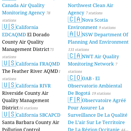
Canada Air Quality
Northwest Clean Air
Monitoring Agency
Agency
78
7 stations
🇨🇦
Nova Scotia
stations
🇺🇸
California
Environment
9 stations
🇦🇺
EDCAQMD
El Dorado
NSW Department Of
County Air Quality
Planning And Environment
Management District
75
131 stations
🇨🇦
NWT Air Quality
stations
🇺🇸
California FRAQMD
Monitoring Network
7
The Feather River AQMD
1
stations
🇨🇴
OAB - El
stations
🇺🇸
California RIVR
Observatorio Ambiental
Riverside County Air
De Bogotá
19 stations
🇫🇷
Quality Management
Observatoire Agréé
District
Pour Assurer La
16 stations
🇺🇸
California SBCAPCD
Surveillance De La Qualité
Santa Barbara County Air
De L’air Sur Le Territoire
Pollution Control
De La Région Occitanie
44