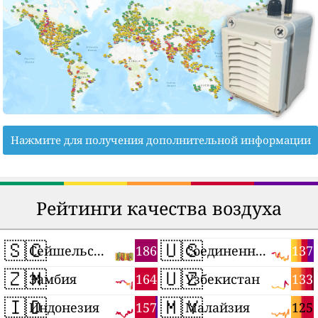
Нажмите для получения дополнительной информации
Рейтинги качества воздуха
🇸🇨
🇺🇸
186
137
Сейшельские Острова
Соединенные Штаты
🇿🇲
🇺🇿
164
133
Замбия
Узбекистан
🇮🇩
🇲🇾
157
125
Индонезия
Малайзия