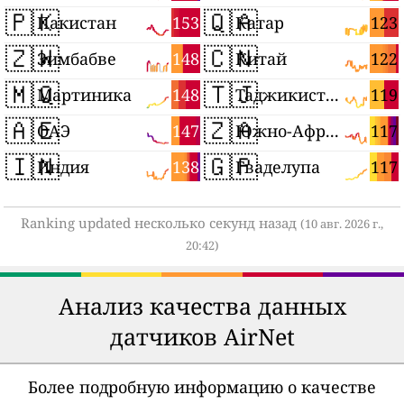
🇵🇰
🇶🇦
153
123
Пакистан
Катар
🇿🇼
🇨🇳
148
122
Зимбабве
Китай
🇲🇶
🇹🇯
148
119
Мартиника
Таджикистан
🇦🇪
🇿🇦
147
117
ОАЭ
Южно-Африканская Республика
🇮🇳
🇬🇵
138
117
Индия
Гваделупа
Ranking updated несколько секунд назад
(10 авг. 2026 г.,
20:42)
Анализ качества данных
датчиков AirNet
Более подробную информацию о качестве