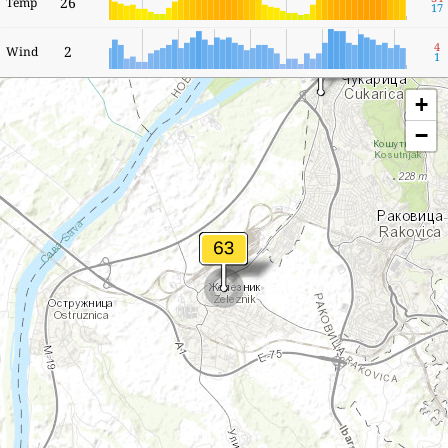
26
Temp
17
4
2
Wind
1
+
−