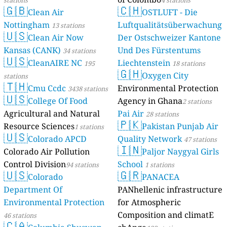
stations
4 stations
🇬🇧
🇨🇭
Clean Air
OSTLUFT - Die
Nottingham
Luftqualitätsüberwachung
13 stations
🇺🇸
Clean Air Now
Der Ostschweizer Kantone
Kansas (CANK)
Und Des Fürstentums
34 stations
🇺🇸
CleanAIRE NC
Liechtenstein
195
18 stations
🇬🇭
Oxygen City
stations
🇹🇭
Cmu Ccdc
Environmental Protection
3438 stations
🇺🇸
College Of Food
Agency in Ghana
2 stations
Agricultural and Natural
Pai Air
28 stations
🇵🇰
Resource Sciences
Pakistan Punjab Air
1 stations
🇺🇸
Colorado APCD
Quality Network
47 stations
🇮🇳
Colorado Air Pollution
Paljor Naygyal Girls
Control Division
School
94 stations
1 stations
🇺🇸
🇬🇷
Colorado
PANACEA
Department Of
PANhellenic infrastructure
Environmental Protection
for Atmospheric
Composition and climatE
46 stations
🇨🇦