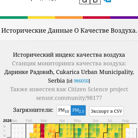
Исторические Данные О Качестве Воздуха.
Исторический индекс качества воздуха
Станция мониторинга качества воздуха:
Даринке Радовић, Cukarica Urban Municipality,
Serbia
[id
986050
]
Также известен как
Citizen Science project
sensor.community/98177
Загрязнители:
PM
PM
Экспорт в CSV
10
2.5
2026
Jan
Feb
Mar
Apr
May
Jun
Jul
Aug
M
T
W