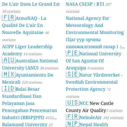
De L’air Dans Le Grand Est
NASA CSESP / RTI
207
50 stations
stations
🇫🇷
AtmoNAQ - La
National Agency For
Qualité De L’air En
Meteorology And
Nouvelle Aquitaine
Environmental Monitoring
46
(Цаг уур орчны
stations
AUPP Liger Leadership
шинжилгээний газар )
21
🇵🇪
Academy
National University
14 stations
stations
🇦🇺
Australian National
Of San Agustin Of
University (ANU)
Arequipa
38 stations
0 stations
🇲🇽
🇸🇪
Ayuntamiento De
Natur Vårdsverket -
Mexicali
Swedish Environmental
120 stations
🇮🇩
Balai Besar
Protection Agency
71
Standardisasi Dan
stations
🇺🇸
Pelayanan Jasa
NCC
New Castle
Pencegahan Pencemaran
County Air Quality
5 stations
🇫🇷
Industri (BBSPJPPI)
NebuleAir
4152
192 stations
🇳🇵
Balamand University
Nepal Health
stations
25