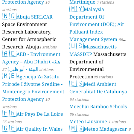
Protection Agency
Martinique
16
7 stations
🇲🇾
Malaysia
stations
🇳🇬
Abuja SERLCAR
Department Of
Space Environment
Environment (DOE); Air
Research Laboratory,
Polluant Index
Center for Atmospheric
Management System
66
🇺🇸
Research, Abuja
Massachusetts
1 stations
stations
🇦🇪
AED - Environment
MASSDEP
Massachusetts
Agency – Abu Dhabi ( هيئة
Department of
البيئة - أبو ظبي)
Environmental
57 stations
🇲🇪
Agencija Za Zaštitu
Protection
98 stations
🇪🇸
Prirode I životne Sredine -
Medi Ambient.
Montenegro Environement
Generalitat De Catalunya
Protection Agency
10
64 stations
Meechai Bamboo Schools
stations
🇫🇷
Air Pays De La Loire
36 stations
Meteo Lausanne
26 stations
1 stations
🇬🇧
🇲🇬
Air Quality In Wales
Meteo Madagascar
9