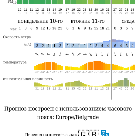
PM
10
12
11
11
12
11
13
14
19
17
16
22
23
32
20
16
21
27
27
23
18
12
11
11
12
11
13
14
19
17
16
22
23
32
20
16
21
27
27
23
18
понедельник 10-го
вторник 11-го
среда
1
3
6
9
12
15
18
21
0
3
6
9
12
15
18
21
0
3
6
9
час
Скорость ветра
(м/с)
3
2
1
1
3
2
2
1
1
2
3
4
4
6
4
3
4
температура
28°
34°
37°
36°
27°
24°
22°
20°
31°
38°
39°
38°
31°
29°
23°
19°
26°
относительная влажность
31
18
13
12
21
31
35
42
22
12
11
13
23
27
46
55
26
Прогноз построен с использованием часового
пояса: Europe/Belgrade
🇬🇧
Перевод на другие языки: