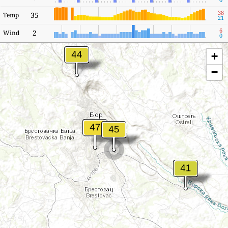
38
35
Temp
21
6
2
Wind
0
+
−