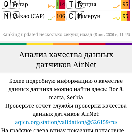
🇶🇦
🇹🇷
114
95
Катар
Турция
🇲🇴
🇨🇲
106
95
Макао (САР)
Камерун
Ranking updated несколько секунд назад
(8 авг. 2026 г., 11:45)
Анализ качества данных
датчиков AirNet
Более подробную информацию о качестве
данных датчика можно найти здесь:
Bor 8.
marta, Serbia
Проверьте отчет службы проверки качества
данных датчиков AirNet:
aqicn.org/station/validation/@526159/ru/
На графике слева внизу показаны почасовые