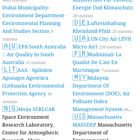
Dubai Municipality-
Energie Und Klimaschutz
Environment Department -
28 stations
🇩🇪
Environmental Planning
Luftreinhaltung
And Studies Section
Rheinland-Pfalz
8
25 stations
🇺🇦
LUN City Air (ЛУН
stations
🇦🇺
EPA South Australia
Місто Air)
210 stations
🇫🇷
:: Air Quality In South
Madininair La
Australia
Qualité De L’air En
11 stations
🇱🇹
AAA - Aplinkos
Martinique
7 stations
🇲🇾
Apsaugos Agentūra
Malaysia
(Lithuania Environmental
Department Of
Protection Agency
Environment (DOE); Air
16
Polluant Index
stations
🇳🇬
Abuja SERLCAR
Management System
66
🇺🇸
Space Environment
Massachusetts
stations
Research Laboratory,
MASSDEP
Massachusetts
Center for Atmospheric
Department of