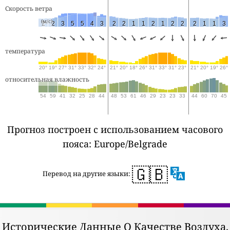
Скорость ветра
(м/с)
2
2
3
5
5
4
3
2
2
1
1
2
1
2
2
2
1
1
3
температура
20°
19°
27°
31°
33°
32°
24°
21°
20°
18°
26°
31°
33°
31°
23°
21°
20°
19°
26°
относительная влажность
54
59
41
32
25
28
44
48
53
61
46
29
23
23
33
44
60
70
45
Прогноз построен с использованием часового
пояса: Europe/Belgrade
🇬🇧
Перевод на другие языки:
Исторические Данные О Качестве Воздуха.