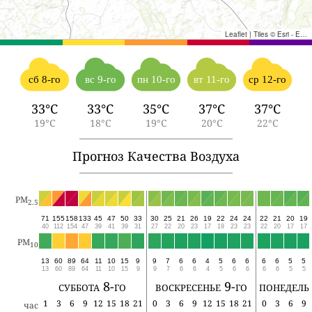
Leaflet
|
Tiles © Esri - Esri, DeLorme, NAVTEQ, TomTom, Intermap, iPC, USGS, FAO, NPS, NRCAN, GeoBase, Kadaster NL, Ordnance Survey, Esri Japan, METI, Esri China (Hong Kong), and the GIS User Community
сб 8-го
вс 9-го
пн 10-го
вт 11-го
ср 12-го
33°C
33°C
35°C
37°C
37°C
19°C
18°C
19°C
20°C
22°C
Прогноз Качества Воздуха
PM
2.5
71
155
158
133
45
47
50
33
30
25
21
26
19
22
24
24
22
21
20
19
40
112
154
47
39
41
39
31
27
22
20
23
17
19
23
23
22
20
17
17
PM
10
13
60
89
64
11
10
15
9
9
7
6
6
4
5
6
6
6
6
5
5
13
60
89
64
11
10
15
9
9
7
6
6
4
5
6
6
6
6
5
5
суббота 8-го
воскресенье 9-го
понедель
1
3
6
9
12
15
18
21
0
3
6
9
12
15
18
21
0
3
6
9
час