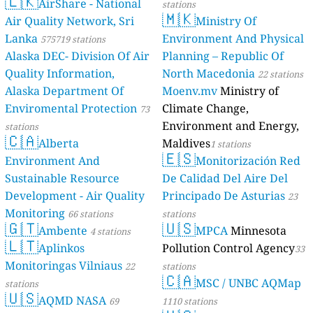
🇱🇰
AirShare - National
stations
🇲🇰
Air Quality Network, Sri
Ministry Of
Lanka
Environment And Physical
575719 stations
Alaska DEC- Division Of Air
Planning – Republic Of
Quality Information,
North Macedonia
22 stations
Alaska Department Of
Moenv.mv
Ministry of
Enviromental Protection
Climate Change,
73
Environment and Energy,
stations
🇨🇦
Alberta
Maldives
1 stations
🇪🇸
Environment And
Monitorización Red
Sustainable Resource
De Calidad Del Aire Del
Development - Air Quality
Principado De Asturias
23
Monitoring
66 stations
stations
🇬🇹
🇺🇸
Ambente
MPCA
Minnesota
4 stations
🇱🇹
Aplinkos
Pollution Control Agency
33
Monitoringas Vilniaus
22
stations
🇨🇦
MSC / UNBC AQMap
stations
🇺🇸
AQMD NASA
69
1110 stations