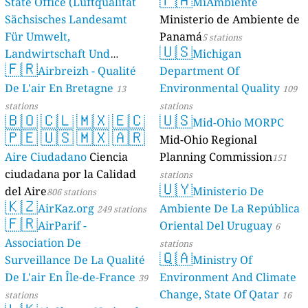
State Office (Luftqualität
MiAmbiente
Sächsisches Landesamt
Ministerio de Ambiente de
Für Umwelt,
Panamá
5 stations
🇺🇸
Landwirtschaft Und
Michigan
🇫🇷
Geologie)
Airbreizh - Qualité
Department Of
50 stations
De L'air En Bretagne
Environmental Quality
13
109
stations
stations
🇧🇴
🇨🇱
🇲🇽
🇪🇨
🇺🇸
Mid-Ohio MORPC
🇵🇪
🇺🇸
🇲🇽
🇦🇷
Mid-Ohio Regional
Aire Ciudadano
Ciencia
Planning Commission
151
ciudadana por la Calidad
stations
🇺🇾
del Aire
Ministerio De
806 stations
🇰🇿
AirKaz.org
Ambiente De La República
249 stations
🇫🇷
AirParif -
Oriental Del Uruguay
6
Association De
stations
🇶🇦
Surveillance De La Qualité
Ministry Of
De L'air En Île-de-France
Environment And Climate
39
Change, State Of Qatar
stations
16