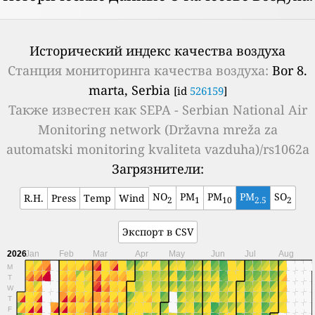
Исторический индекс качества воздуха
Станция мониторинга качества воздуха:
Bor 8.
marta, Serbia
[id
526159
]
Также известен как
SEPA - Serbian National Air
Monitoring network (Državna mreža za
automatski monitoring kvaliteta vazduha)/rs1062a
Загрязнители:
NO
PM
PM
PM
SO
R.H.
Press
Temp
Wind
2
1
10
2.5
2
Экспорт в CSV
2026
Jan
Feb
Mar
Apr
May
Jun
Jul
Aug
M
T
W
T
F