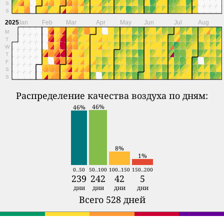
S
S
2025
Jan
Feb
Mar
Apr
May
Jun
Jul
Aug
M
T
W
T
F
S
S
Распределение качества воздуха по дням:
46%
46%
8%
1%
0..50
50..100
100..150
150..200
239
242
42
5
дни
дни
дни
дни
Всего 528 дней