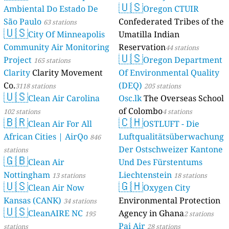
🇺🇸
Ambiental Do Estado De
Oregon CTUIR
São Paulo
Confederated Tribes of the
63 stations
🇺🇸
City Of Minneapolis
Umatilla Indian
Community Air Monitoring
Reservation
44 stations
🇺🇸
Project
Oregon Department
165 stations
Clarity
Clarity Movement
Of Environmental Quality
Co.
(DEQ)
3118 stations
205 stations
🇺🇸
Clean Air Carolina
Osc.lk
The Overseas School
of Colombo
102 stations
4 stations
🇧🇷
🇨🇭
Clean Air For All
OSTLUFT - Die
African Cities | AirQo
Luftqualitätsüberwachung
846
Der Ostschweizer Kantone
stations
🇬🇧
Clean Air
Und Des Fürstentums
Nottingham
Liechtenstein
13 stations
18 stations
🇺🇸
🇬🇭
Clean Air Now
Oxygen City
Kansas (CANK)
Environmental Protection
34 stations
🇺🇸
CleanAIRE NC
Agency in Ghana
195
2 stations
Pai Air
stations
28 stations