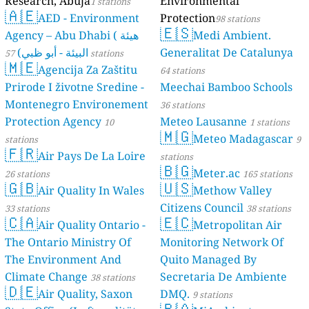
Research, Abuja
Environmental
1 stations
🇦🇪
AED - Environment
Protection
98 stations
🇪🇸
Agency – Abu Dhabi ( هيئة
Medi Ambient.
البيئة - أبو ظبي)
Generalitat De Catalunya
57 stations
🇲🇪
Agencija Za Zaštitu
64 stations
Prirode I životne Sredine -
Meechai Bamboo Schools
Montenegro Environement
36 stations
Protection Agency
Meteo Lausanne
10
1 stations
🇲🇬
Meteo Madagascar
stations
9
🇫🇷
Air Pays De La Loire
stations
🇧🇬
Meter.ac
26 stations
165 stations
🇬🇧
🇺🇸
Air Quality In Wales
Methow Valley
Citizens Council
33 stations
38 stations
🇨🇦
🇪🇨
Air Quality Ontario -
Metropolitan Air
The Ontario Ministry Of
Monitoring Network Of
The Environment And
Quito Managed By
Climate Change
Secretaria De Ambiente
38 stations
🇩🇪
Air Quality, Saxon
DMQ.
9 stations
🇵🇦