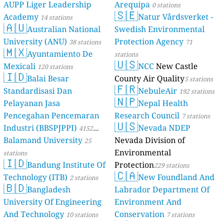
AUPP Liger Leadership
Arequipa
0 stations
🇸🇪
Academy
Natur Vårdsverket -
14 stations
🇦🇺
Australian National
Swedish Environmental
University (ANU)
Protection Agency
38 stations
71
🇲🇽
Ayuntamiento De
stations
🇺🇸
Mexicali
NCC
New Castle
120 stations
🇮🇩
Balai Besar
County Air Quality
5 stations
🇫🇷
Standardisasi Dan
NebuleAir
192 stations
🇳🇵
Pelayanan Jasa
Nepal Health
Pencegahan Pencemaran
Research Council
7 stations
🇺🇸
Industri (BBSPJPPI)
Nevada NDEP
4152
Balamand University
Nevada Division of
stations
25
Environmental
stations
🇮🇩
Bandung Institute Of
Protection
229 stations
🇨🇦
Technology (ITB)
New Foundland And
2 stations
🇧🇩
Bangladesh
Labrador Department Of
University Of Engineering
Environment And
And Technology
Conservation
10 stations
7 stations