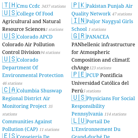
🇹🇭
🇵🇰
Cmu Ccdc
Pakistan Punjab Air
3437 stations
🇺🇸
College Of Food
Quality Network
47 stations
🇮🇳
Agricultural and Natural
Paljor Naygyal Girls
Resource Sciences
School
1 stations
1 stations
🇺🇸
🇬🇷
Colorado APCD
PANACEA
Colorado Air Pollution
PANhellenic infrastructure
Control Division
for Atmospheric
94 stations
🇺🇸
Colorado
Composition and climatE
Department Of
chAnge
123 stations
🇵🇪
Environmental Protection
PCUP
Pontificia
Universidad Católica del
46 stations
🇨🇦
Columbia Shuswap
Perú
5 stations
🇺🇸
Regional District Air
Physicians For Social
Monitoring Project
Responsibility
35
Pennsylvania
stations
114 stations
🇱🇺
Communities Against
Portail De
Pollution (CAP)
L'Environnement Du
11 stations
🇪🇸
Consejería De
Grand-duché De