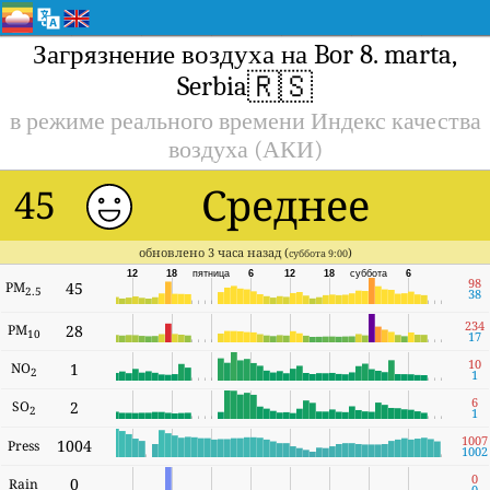
Загрязнение воздуха на Bor 8. marta,
🇷🇸
Serbia
в режиме реального времени Индекс качества
воздуха (АКИ)
Среднее
45
обновлено 3 часа назад (
)
суббота 9:00
12
18
пятница
6
12
18
суббота
6
98
PM
45
2.5
38
234
PM
28
10
17
10
NO
1
2
1
6
SO
2
2
1
1007
1004
Press
1002
0
0
Rain
0