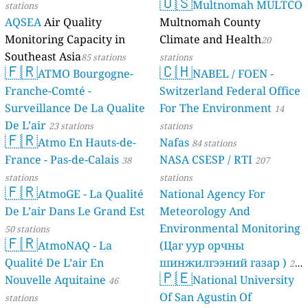
🇺🇸
Multnomah MULTCO
stations
AQSEA
Air Quality
Multnomah County
Monitoring Capacity in
Climate and Health
20
Southeast Asia
85 stations
stations
🇫🇷
🇨🇭
ATMO Bourgogne-
NABEL / FOEN -
Franche-Comté -
Switzerland Federal Office
Surveillance De La Qualite
For The Environment
14
De L’air
23 stations
stations
🇫🇷
Atmo En Hauts-de-
Nafas
84 stations
France - Pas-de-Calais
NASA CSESP / RTI
38
207
stations
stations
🇫🇷
AtmoGE - La Qualité
National Agency For
De L’air Dans Le Grand Est
Meteorology And
Environmental Monitoring
50 stations
🇫🇷
AtmoNAQ - La
(Цаг уур орчны
Qualité De L’air En
шинжилгээний газар )
21
🇵🇪
Nouvelle Aquitaine
National University
46
stations
Of San Agustin Of
stations