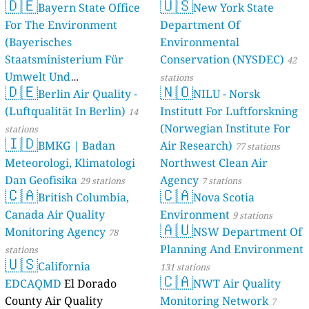
🇩🇪
🇺🇸
Bayern State Office
New York State
For The Environment
Department Of
(Bayerisches
Environmental
Staatsministerium Für
Conservation (NYSDEC)
42
Umwelt Und
stations
🇩🇪
🇳🇴
Berlin Air Quality -
Verbraucherschutz) - LfU
NILU - Norsk
(Luftqualität In Berlin)
Institutt For Luftforskning
46 stations
14
(Norwegian Institute For
stations
🇮🇩
BMKG | Badan
Air Research)
77 stations
Meteorologi, Klimatologi
Northwest Clean Air
Dan Geofisika
Agency
29 stations
7 stations
🇨🇦
🇨🇦
British Columbia,
Nova Scotia
Canada Air Quality
Environment
9 stations
🇦🇺
Monitoring Agency
NSW Department Of
78
Planning And Environment
stations
🇺🇸
California
131 stations
🇨🇦
EDCAQMD
El Dorado
NWT Air Quality
County Air Quality
Monitoring Network
7