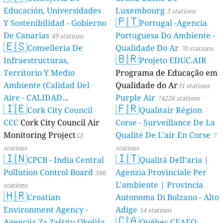
Educación, Universidades
Luxembourg
5 stations
🇵🇹
Y Sostenibilidad - Gobierno
Portugal -Agencia
De Canarias
Portuguesa Do Ambiente -
49 stations
🇪🇸
Conselleria De
Qualidade Do Ar
70 stations
🇧🇷
Infraestructuras,
Projeto EDUC.AIR
Territorio Y Medio
Programa de Educação em
Ambiente (Calidad Del
Qualidade do Ar
31 stations
Aire - CALIDAD
Purple Air
74226 stations
🇮🇪
🇫🇷
AMBIENTAL)
Cork City Council
Qualitair Région
23 stations
CCC
Cork City Council Air
Corse - Surveillance De La
Monitoring Project
Qualité De L'air En Corse
53
7
stations
stations
🇮🇳
🇮🇹
CPCB - India Central
Qualità Dell’aria |
Pollution Control Board
Agenzia Provinciale Per
586
L'ambiente | Provincia
stations
🇭🇷
Croatian
Autonoma Di Bolzano - Alto
Environment Agency -
Adige
14 stations
🇨🇦
Agencija Za Zaštitu Okoliša
Québec CEAEQ