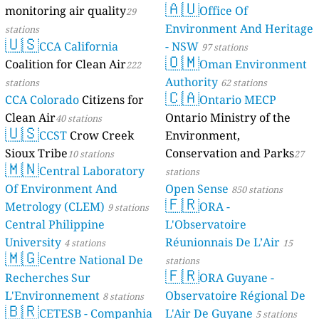
🇦🇺
monitoring air quality
Mayotte
Office Of
29
4 stations
Environment And Heritage
stations
🇺🇸
CCA California
- NSW
97 stations
🇴🇲
Coalition for Clean Air
Oman Environment
222
Authority
stations
62 stations
🇨🇦
CCA Colorado
Citizens for
Ontario MECP
Clean Air
Ontario Ministry of the
40 stations
🇺🇸
CCST
Crow Creek
Environment,
Sioux Tribe
Conservation and Parks
10 stations
27
🇲🇳
Central Laboratory
stations
Of Environment And
Open Sense
850 stations
🇫🇷
Metrology (CLEM)
ORA -
9 stations
Central Philippine
L'Observatoire
University
Réunionnais De L’Air
4 stations
15
🇲🇬
Centre National De
stations
🇫🇷
Recherches Sur
ORA Guyane -
L'Environnement
Observatoire Régional De
8 stations
🇧🇷
CETESB - Companhia
L'Air De Guyane
5 stations