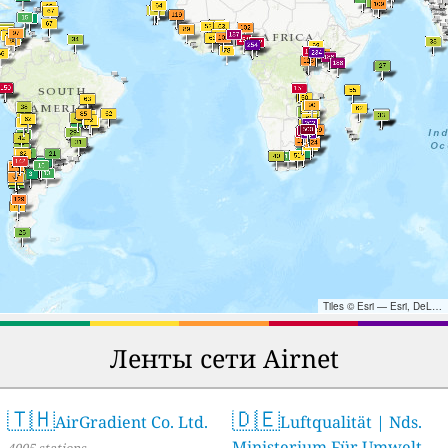
Tiles © Esri — Esri, DeLorme, NAVTEQ, TomTom, Intermap, iPC, USGS, FAO, NPS, NRCAN, GeoBase, Kadaster NL, Ordnance Survey, Esri Japan, METI, Esri China (Hong Kong), and the GIS User Community
Ленты сети Airnet
🇹🇭
🇩🇪
AirGradient Co. Ltd.
Luftqualität | Nds.
Ministerium Für Umwelt,
4005 stations