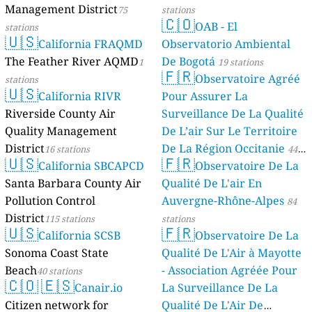
Management District
75
stations
🇨🇴
OAB - El
stations
🇺🇸
California FRAQMD
Observatorio Ambiental
The Feather River AQMD
De Bogotá
1
19 stations
🇫🇷
Observatoire Agréé
stations
🇺🇸
California RIVR
Pour Assurer La
Riverside County Air
Surveillance De La Qualité
Quality Management
De L’air Sur Le Territoire
District
De La Région Occitanie
16 stations
44
🇺🇸
🇫🇷
California SBCAPCD
Observatoire De La
stations
Santa Barbara County Air
Qualité De L'air En
Pollution Control
Auvergne-Rhône-Alpes
84
District
115 stations
stations
🇺🇸
🇫🇷
California SCSB
Observatoire De La
Sonoma Coast State
Qualité De L'Air à Mayotte
Beach
- Association Agréée Pour
40 stations
🇨🇴
🇪🇸
Canair.io
La Surveillance De La
Citizen network for
Qualité De L'Air De