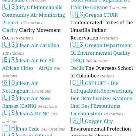
🇺🇸
City Of Minneapolis
L'Air De Guyane
5 stations
🇺🇸
Community Air Monitoring
Oregon CTUIR
Project
Confederated Tribes of the
165 stations
Clarity
Clarity Movement
Umatilla Indian
Co.
Reservation
3118 stations
44 stations
🇺🇸
🇺🇸
Clean Air Carolina
Oregon Department
Of Environmental Quality
102 stations
🇧🇷
Clean Air For All
(DEQ)
205 stations
African Cities | AirQo
Osc.lk
The Overseas School
846
of Colombo
stations
4 stations
🇬🇧
🇨🇭
Clean Air
OSTLUFT - Die
Nottingham
Luftqualitätsüberwachung
13 stations
🇺🇸
Clean Air Now
Der Ostschweizer Kantone
Kansas (CANK)
Und Des Fürstentums
34 stations
🇺🇸
CleanAIRE NC
Liechtenstein
195
18 stations
🇬🇭
Oxygen City
stations
🇹🇭
Cmu Ccdc
Environmental Protection
3437 stations
🇺🇸