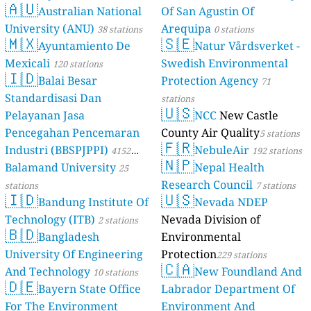
🇦🇺
Australian National
Of San Agustin Of
University (ANU)
Arequipa
38 stations
0 stations
🇲🇽
🇸🇪
Ayuntamiento De
Natur Vårdsverket -
Mexicali
Swedish Environmental
120 stations
🇮🇩
Balai Besar
Protection Agency
71
Standardisasi Dan
stations
🇺🇸
Pelayanan Jasa
NCC
New Castle
Pencegahan Pencemaran
County Air Quality
5 stations
🇫🇷
Industri (BBSPJPPI)
NebuleAir
4152
192 stations
🇳🇵
Balamand University
Nepal Health
stations
25
Research Council
stations
7 stations
🇮🇩
🇺🇸
Bandung Institute Of
Nevada NDEP
Technology (ITB)
Nevada Division of
2 stations
🇧🇩
Bangladesh
Environmental
University Of Engineering
Protection
229 stations
🇨🇦
And Technology
New Foundland And
10 stations
🇩🇪
Bayern State Office
Labrador Department Of
For The Environment
Environment And