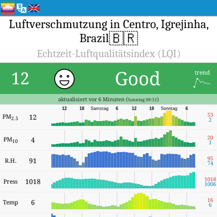
Luftverschmutzung in Centro, Igrejinha,
🇧🇷
Brazil
Echtzeit-Luftqualitätsindex (LQI)
Good
12
trend
aktualisiert vor 6 Minuten (
)
Sonntag 09:51
12
18
Samstag
6
12
18
Sonntag
6
53
PM
12
2.5
2
20
PM
4
10
1
95
91
R.H.
74
1018
1018
Press
1006
16
6
Temp
6