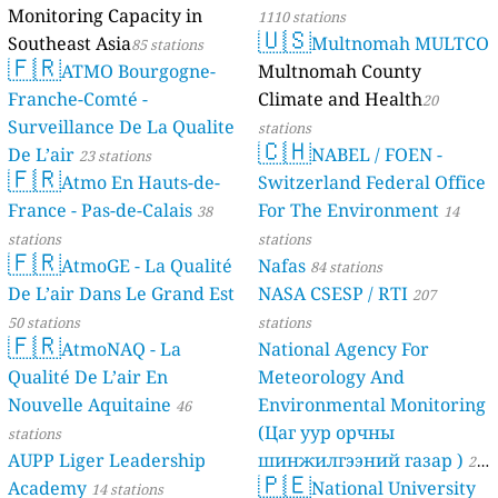
Monitoring Capacity in
1110 stations
🇺🇸
Southeast Asia
Multnomah MULTCO
85 stations
🇫🇷
ATMO Bourgogne-
Multnomah County
Franche-Comté -
Climate and Health
20
Surveillance De La Qualite
stations
🇨🇭
De L’air
NABEL / FOEN -
23 stations
🇫🇷
Atmo En Hauts-de-
Switzerland Federal Office
France - Pas-de-Calais
For The Environment
38
14
stations
stations
🇫🇷
AtmoGE - La Qualité
Nafas
84 stations
De L’air Dans Le Grand Est
NASA CSESP / RTI
207
50 stations
stations
🇫🇷
AtmoNAQ - La
National Agency For
Qualité De L’air En
Meteorology And
Nouvelle Aquitaine
Environmental Monitoring
46
(Цаг уур орчны
stations
AUPP Liger Leadership
шинжилгээний газар )
21
🇵🇪
Academy
National University
14 stations
stations