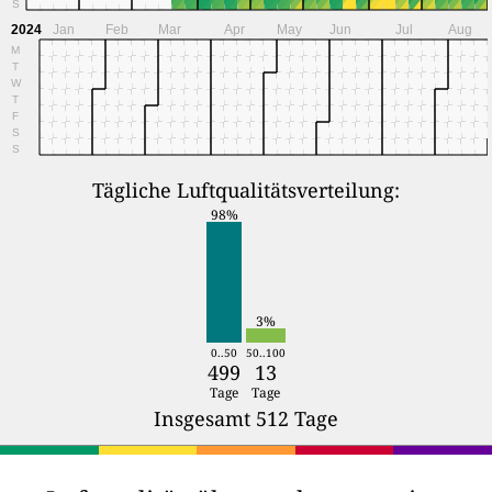
S
2024
Jan
Feb
Mar
Apr
May
Jun
Jul
Aug
M
T
W
T
F
S
S
Tägliche Luftqualitätsverteilung:
98%
3%
0..50
50..100
499
13
Tage
Tage
Insgesamt 512 Tage