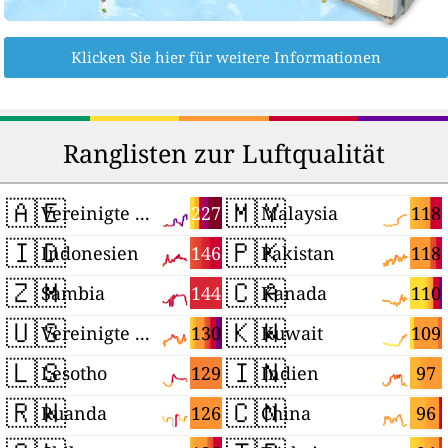
Klicken Sie hier für weitere Informationen
Ranglisten zur Luftqualität
🇦🇪
🇲🇾
227
118
Vereinigte Arabische Emirate
Malaysia
🇮🇩
🇵🇰
146
118
Indonesien
Pakistan
🇿🇲
🇨🇦
144
110
Sambia
Kanada
🇺🇸
🇰🇼
130
109
Vereinigte Staaten
Kuwait
🇱🇸
🇮🇳
129
97
Lesotho
Indien
🇷🇼
🇨🇳
126
96
Ruanda
China