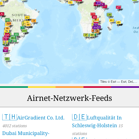
Tiles © Esri — Esri, DeLorme, NAVTEQ, TomTom, Intermap, iPC, USGS, FAO, NPS, NRCAN, GeoBase, Kadaster NL, Ordnance Survey, Esri Japan, METI, Esri China (Hong Kong), and the GIS User Community
Airnet-Netzwerk-Feeds
🇹🇭
🇩🇪
AirGradient Co. Ltd.
Luftqualität In
Schleswig-Holstein
4012 stations
15
Dubai Municipality-
stations