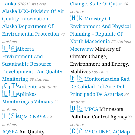
Lanka
Change, State Of Qatar
578515 stations
16
Alaska DEC- Division Of Air
stations
🇲🇰
Quality Information,
Ministry Of
Alaska Department Of
Environment And Physical
Enviromental Protection
Planning – Republic Of
73
North Macedonia
stations
22 stations
🇨🇦
Alberta
Moenv.mv
Ministry of
Environment And
Climate Change,
Sustainable Resource
Environment and Energy,
Development - Air Quality
Maldives
1 stations
🇪🇸
Monitoring
Monitorización Red
66 stations
🇬🇹
Ambente
De Calidad Del Aire Del
4 stations
🇱🇹
Aplinkos
Principado De Asturias
23
Monitoringas Vilniaus
22
stations
🇺🇸
MPCA
Minnesota
stations
🇺🇸
AQMD NASA
Pollution Control Agency
69
33
stations
stations
🇨🇦
AQSEA
Air Quality
MSC / UNBC AQMap