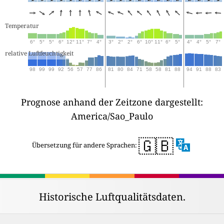
Temperatur
6°
5°
5°
6°
12°
11°
7°
4°
3°
2°
2°
6°
10°
11°
6°
5°
4°
4°
5°
7°
relative Luftfeuchtigkeit
98
99
99
92
56
57
77
86
81
80
84
71
58
58
81
88
94
91
88
83
Prognose anhand der Zeitzone dargestellt:
America/Sao_Paulo
🇬🇧
Übersetzung für andere Sprachen:
Historische Luftqualitätsdaten.