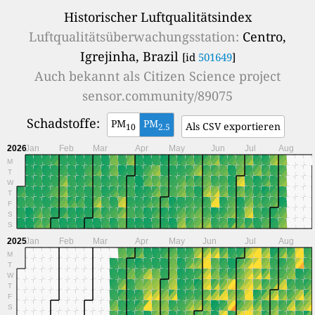
Historischer Luftqualitätsindex
Luftqualitätsüberwachungsstation:
Centro,
Igrejinha, Brazil
[id
501649
]
Auch bekannt als
Citizen Science project
sensor.community/89075
Schadstoffe:
PM
PM
Als CSV exportieren
10
2.5
2026
Jan
Feb
Mar
Apr
May
Jun
Jul
Aug
M
T
W
T
F
S
S
2025
Jan
Feb
Mar
Apr
May
Jun
Jul
Aug
M
T
W
T
F
S