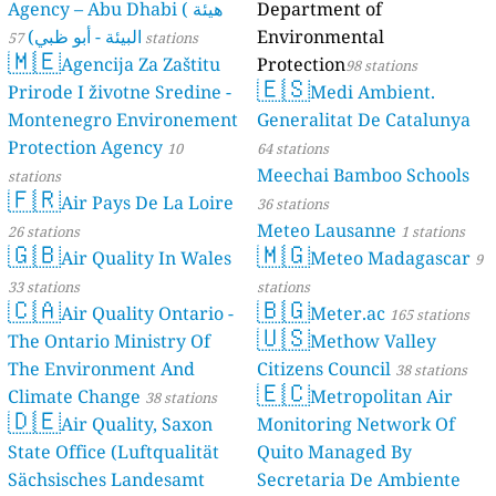
Agency – Abu Dhabi ( هيئة
Department of
البيئة - أبو ظبي)
Environmental
57 stations
🇲🇪
Agencija Za Zaštitu
Protection
98 stations
🇪🇸
Prirode I životne Sredine -
Medi Ambient.
Montenegro Environement
Generalitat De Catalunya
Protection Agency
10
64 stations
Meechai Bamboo Schools
stations
🇫🇷
Air Pays De La Loire
36 stations
Meteo Lausanne
26 stations
1 stations
🇬🇧
🇲🇬
Air Quality In Wales
Meteo Madagascar
9
33 stations
stations
🇨🇦
🇧🇬
Air Quality Ontario -
Meter.ac
165 stations
🇺🇸
The Ontario Ministry Of
Methow Valley
The Environment And
Citizens Council
38 stations
🇪🇨
Climate Change
Metropolitan Air
38 stations
🇩🇪
Air Quality, Saxon
Monitoring Network Of
State Office (Luftqualität
Quito Managed By
Sächsisches Landesamt
Secretaria De Ambiente