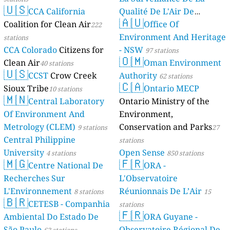
🇺🇸
CCA California
Qualité De L'Air De
🇦🇺
Coalition for Clean Air
Mayotte
Office Of
222
4 stations
Environment And Heritage
stations
CCA Colorado
Citizens for
- NSW
97 stations
🇴🇲
Clean Air
Oman Environment
40 stations
🇺🇸
CCST
Crow Creek
Authority
62 stations
🇨🇦
Sioux Tribe
Ontario MECP
10 stations
🇲🇳
Central Laboratory
Ontario Ministry of the
Of Environment And
Environment,
Metrology (CLEM)
Conservation and Parks
9 stations
27
Central Philippine
stations
University
Open Sense
4 stations
850 stations
🇲🇬
🇫🇷
Centre National De
ORA -
Recherches Sur
L'Observatoire
L'Environnement
Réunionnais De L’Air
8 stations
15
🇧🇷
CETESB - Companhia
stations
🇫🇷
Ambiental Do Estado De
ORA Guyane -
São Paulo
Observatoire Régional De
63 stations