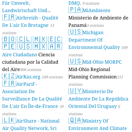
Für Umwelt,
DMQ.
9 stations
🇵🇦
Landwirtschaft Und
MiAmbiente
🇫🇷
Geologie)
Airbreizh - Qualité
Ministerio de Ambiente de
50 stations
De L'air En Bretagne
Panamá
13
5 stations
🇺🇸
Michigan
stations
🇧🇴
🇨🇱
🇲🇽
🇪🇨
Department Of
🇵🇪
🇺🇸
🇲🇽
🇦🇷
Environmental Quality
109
Aire Ciudadano
Ciencia
stations
🇺🇸
ciudadana por la Calidad
Mid-Ohio MORPC
del Aire
Mid-Ohio Regional
806 stations
🇰🇿
AirKaz.org
Planning Commission
249 stations
151
🇫🇷
AirParif -
stations
🇺🇾
Association De
Ministerio De
Surveillance De La Qualité
Ambiente De La República
De L'air En Île-de-France
Oriental Del Uruguay
39
6
stations
stations
🇱🇰
🇶🇦
AirShare - National
Ministry Of
Air Quality Network, Sri
Environment And Climate