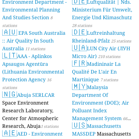
🇩🇪
Environment Department -
Luftqualität | Nds.
Environmental Planning
Ministerium Für Umwelt,
And Studies Section
Energie Und Klimaschutz
8
stations
28 stations
🇦🇺
🇩🇪
EPA South Australia
Luftreinhaltung
:: Air Quality In South
Rheinland-Pfalz
25 stations
🇺🇦
Australia
LUN City Air (ЛУН
11 stations
🇱🇹
AAA - Aplinkos
Місто Air)
210 stations
🇫🇷
Apsaugos Agentūra
Madininair La
(Lithuania Environmental
Qualité De L’air En
Protection Agency
Martinique
16
7 stations
🇲🇾
Malaysia
stations
🇳🇬
Abuja SERLCAR
Department Of
Space Environment
Environment (DOE); Air
Research Laboratory,
Polluant Index
Center for Atmospheric
Management System
66
🇺🇸
Research, Abuja
Massachusetts
1 stations
stations
🇦🇪
AED - Environment
MASSDEP
Massachusetts