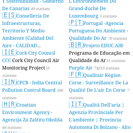
Y Sostenibilidad - Gobierno
L'Environnement Du
De Canarias
Grand-duché De
49 stations
🇪🇸
Conselleria De
Luxembourg
5 stations
🇵🇹
Infraestructuras,
Portugal -Agencia
Territorio Y Medio
Portuguesa Do Ambiente -
Ambiente (Calidad Del
Qualidade Do Ar
70 stations
🇧🇷
Aire - CALIDAD
Projeto EDUC.AIR
🇮🇪
AMBIENTAL)
Cork City Council
Programa de Educação em
23 stations
CCC
Cork City Council Air
Qualidade do Ar
31 stations
Monitoring Project
Purple Air
53
74253 stations
🇫🇷
Qualitair Région
stations
🇮🇳
CPCB - India Central
Corse - Surveillance De La
Pollution Control Board
Qualité De L'air En Corse
586
7
stations
stations
🇭🇷
🇮🇹
Croatian
Qualità Dell’aria |
Environment Agency -
Agenzia Provinciale Per
Agencija Za Zaštitu Okoliša
L'ambiente | Provincia
Autonoma Di Bolzano - Alto
66 stations