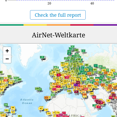
0
20
40
Check the full report
AirNet-Weltkarte
+
−