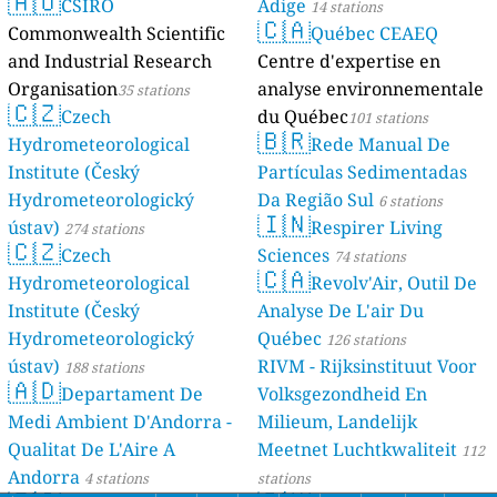
🇦🇺
CSIRO
Adige
14 stations
🇨🇦
Commonwealth Scientific
Québec CEAEQ
and Industrial Research
Centre d'expertise en
Organisation
analyse environnementale
35 stations
🇨🇿
Czech
du Québec
101 stations
🇧🇷
Hydrometeorological
Rede Manual De
Institute (Český
Partículas Sedimentadas
Hydrometeorologický
Da Região Sul
6 stations
🇮🇳
ústav)
Respirer Living
274 stations
🇨🇿
Czech
Sciences
74 stations
🇨🇦
Hydrometeorological
Revolv'Air, Outil De
Institute (Český
Analyse De L'air Du
Hydrometeorologický
Québec
126 stations
ústav)
RIVM - Rijksinstituut Voor
188 stations
🇦🇩
Departament De
Volksgezondheid En
Medi Ambient D'Andorra -
Milieum, Landelijk
Qualitat De L'Aire A
Meetnet Luchtkwaliteit
112
Andorra
4 stations
stations