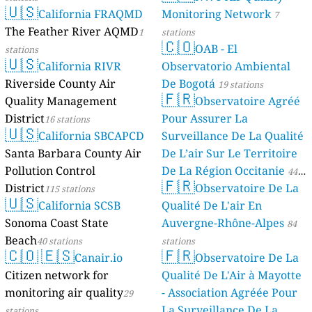
🇺🇸
California FRAQMD
Monitoring Network
7
The Feather River AQMD
1
stations
🇨🇴
OAB - El
stations
🇺🇸
California RIVR
Observatorio Ambiental
Riverside County Air
De Bogotá
19 stations
🇫🇷
Quality Management
Observatoire Agréé
District
Pour Assurer La
16 stations
🇺🇸
California SBCAPCD
Surveillance De La Qualité
Santa Barbara County Air
De L’air Sur Le Territoire
Pollution Control
De La Région Occitanie
44
🇫🇷
District
Observatoire De La
115 stations
stations
🇺🇸
California SCSB
Qualité De L'air En
Sonoma Coast State
Auvergne-Rhône-Alpes
84
Beach
40 stations
stations
🇨🇴
🇪🇸
🇫🇷
Canair.io
Observatoire De La
Citizen network for
Qualité De L'Air à Mayotte
monitoring air quality
- Association Agréée Pour
29
La Surveillance De La
stations