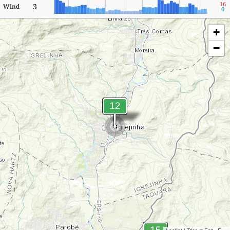
16
3
Wind
0
+
−