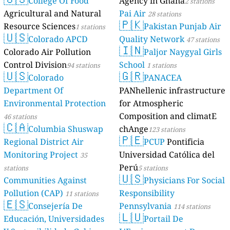
College Of Food
Agency in Ghana
2 stations
Agricultural and Natural
Pai Air
28 stations
🇵🇰
Resource Sciences
Pakistan Punjab Air
1 stations
🇺🇸
Colorado APCD
Quality Network
47 stations
🇮🇳
Colorado Air Pollution
Paljor Naygyal Girls
Control Division
School
94 stations
1 stations
🇺🇸
🇬🇷
Colorado
PANACEA
Department Of
PANhellenic infrastructure
Environmental Protection
for Atmospheric
Composition and climatE
46 stations
🇨🇦
Columbia Shuswap
chAnge
123 stations
🇵🇪
Regional District Air
PCUP
Pontificia
Monitoring Project
Universidad Católica del
35
Perú
stations
5 stations
🇺🇸
Communities Against
Physicians For Social
Pollution (CAP)
Responsibility
11 stations
🇪🇸
Consejería De
Pennsylvania
114 stations
🇱🇺
Educación, Universidades
Portail De