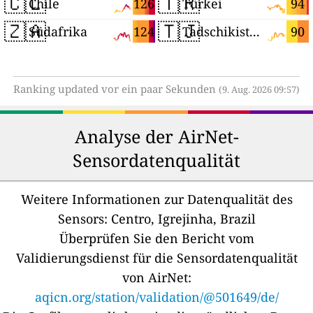
🇨🇱
🇹🇷
126
94
Chile
Türkei
🇿🇦
🇹🇯
124
90
Südafrika
Tadschikistan
Ranking updated vor ein paar Sekunden
(9. Aug. 2026 09:57)
Analyse der AirNet-
Sensordatenqualität
Weitere Informationen zur Datenqualität des
Sensors:
Centro, Igrejinha, Brazil
Überprüfen Sie den Bericht vom
Validierungsdienst für die Sensordatenqualität
von AirNet:
aqicn.org/station/validation/@501649/de/