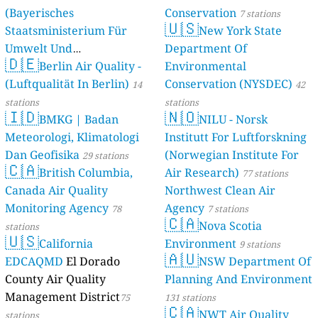
(Bayerisches
Conservation
7 stations
🇺🇸
Staatsministerium Für
New York State
Umwelt Und
Department Of
🇩🇪
Berlin Air Quality -
Verbraucherschutz) - LfU
Environmental
(Luftqualität In Berlin)
Conservation (NYSDEC)
46 stations
14
42
stations
stations
🇮🇩
🇳🇴
BMKG | Badan
NILU - Norsk
Meteorologi, Klimatologi
Institutt For Luftforskning
Dan Geofisika
(Norwegian Institute For
29 stations
🇨🇦
British Columbia,
Air Research)
77 stations
Canada Air Quality
Northwest Clean Air
Monitoring Agency
Agency
78
7 stations
🇨🇦
Nova Scotia
stations
🇺🇸
California
Environment
9 stations
🇦🇺
EDCAQMD
El Dorado
NSW Department Of
County Air Quality
Planning And Environment
Management District
75
131 stations
🇨🇦
NWT Air Quality
stations