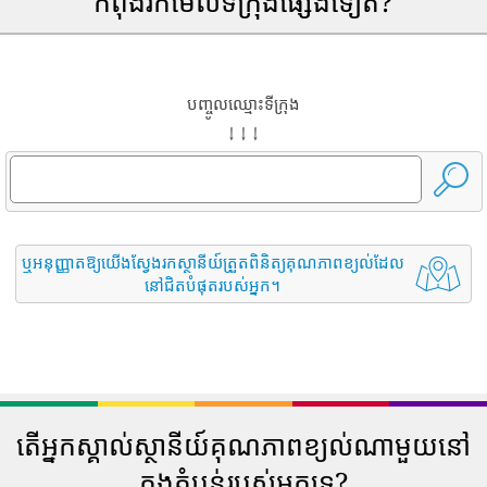
កំពុងរកមើលទីក្រុងផ្សេងទៀត?
បញ្ចូលឈ្មោះទីក្រុង
↓ ↓ ↓
ឬអនុញ្ញាតឱ្យយើងស្វែងរកស្ថានីយ៍ត្រួតពិនិត្យគុណភាពខ្យល់ដែល
នៅជិតបំផុតរបស់អ្នក។
តើអ្នកស្គាល់ស្ថានីយ៍គុណភាពខ្យល់ណាមួយនៅ
ក្នុងតំបន់របស់អ្នកទេ?