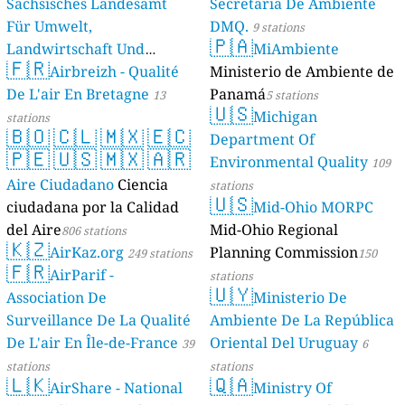
Sächsisches Landesamt
Secretaria De Ambiente
Für Umwelt,
DMQ.
9 stations
🇵🇦
Landwirtschaft Und
MiAmbiente
🇫🇷
Geologie)
Airbreizh - Qualité
Ministerio de Ambiente de
50 stations
De L'air En Bretagne
Panamá
13
5 stations
🇺🇸
Michigan
stations
🇧🇴
🇨🇱
🇲🇽
🇪🇨
Department Of
🇵🇪
🇺🇸
🇲🇽
🇦🇷
Environmental Quality
109
Aire Ciudadano
Ciencia
stations
🇺🇸
ciudadana por la Calidad
Mid-Ohio MORPC
del Aire
Mid-Ohio Regional
806 stations
🇰🇿
AirKaz.org
Planning Commission
249 stations
150
🇫🇷
AirParif -
stations
🇺🇾
Association De
Ministerio De
Surveillance De La Qualité
Ambiente De La República
De L'air En Île-de-France
Oriental Del Uruguay
39
6
stations
stations
🇱🇰
🇶🇦
AirShare - National
Ministry Of