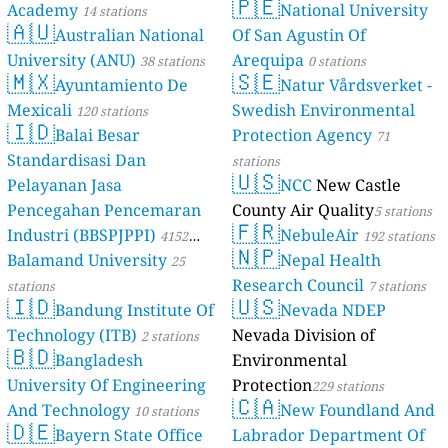
🇵🇪
Academy
National University
14 stations
stations
🇦🇺
Australian National
Of San Agustin Of
University (ANU)
Arequipa
38 stations
0 stations
🇲🇽
🇸🇪
Ayuntamiento De
Natur Vårdsverket -
Mexicali
Swedish Environmental
120 stations
🇮🇩
Balai Besar
Protection Agency
71
Standardisasi Dan
stations
🇺🇸
Pelayanan Jasa
NCC
New Castle
Pencegahan Pencemaran
County Air Quality
5 stations
🇫🇷
Industri (BBSPJPPI)
NebuleAir
4152
192 stations
🇳🇵
Balamand University
Nepal Health
stations
25
Research Council
stations
7 stations
🇮🇩
🇺🇸
Bandung Institute Of
Nevada NDEP
Technology (ITB)
Nevada Division of
2 stations
🇧🇩
Bangladesh
Environmental
University Of Engineering
Protection
229 stations
🇨🇦
And Technology
New Foundland And
10 stations
🇩🇪
Bayern State Office
Labrador Department Of