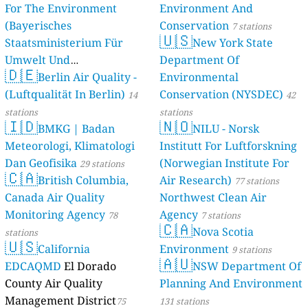
For The Environment
Environment And
(Bayerisches
Conservation
7 stations
🇺🇸
Staatsministerium Für
New York State
Umwelt Und
Department Of
🇩🇪
Berlin Air Quality -
Verbraucherschutz) - LfU
Environmental
(Luftqualität In Berlin)
Conservation (NYSDEC)
46 stations
14
42
stations
stations
🇮🇩
🇳🇴
BMKG | Badan
NILU - Norsk
Meteorologi, Klimatologi
Institutt For Luftforskning
Dan Geofisika
(Norwegian Institute For
29 stations
🇨🇦
British Columbia,
Air Research)
77 stations
Canada Air Quality
Northwest Clean Air
Monitoring Agency
Agency
78
7 stations
🇨🇦
Nova Scotia
stations
🇺🇸
California
Environment
9 stations
🇦🇺
EDCAQMD
El Dorado
NSW Department Of
County Air Quality
Planning And Environment
Management District
75
131 stations