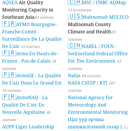
🇨🇦
AQSEA
Air Quality
MSC / UNBC AQMap
Monitoring Capacity in
1110 stations
🇺🇸
Southeast Asia
Multnomah MULTCO
85 stations
🇫🇷
ATMO Bourgogne-
Multnomah County
Franche-Comté -
Climate and Health
20
Surveillance De La Qualite
stations
🇨🇭
De L’air
NABEL / FOEN -
23 stations
🇫🇷
Atmo En Hauts-de-
Switzerland Federal Office
France - Pas-de-Calais
For The Environment
38
14
stations
stations
🇫🇷
AtmoGE - La Qualité
Nafas
84 stations
De L’air Dans Le Grand Est
NASA CSESP / RTI
207
50 stations
stations
🇫🇷
AtmoNAQ - La
National Agency For
Qualité De L’air En
Meteorology And
Nouvelle Aquitaine
Environmental Monitoring
46
(Цаг уур орчны
stations
AUPP Liger Leadership
шинжилгээний газар )
21