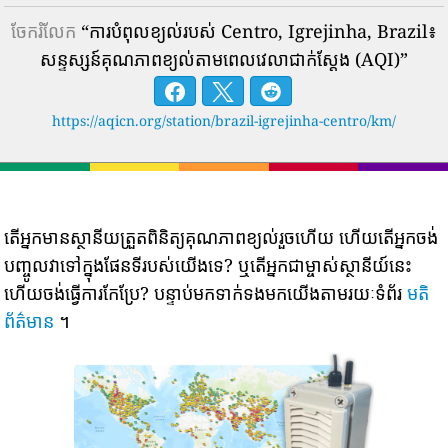
ចែករំលែក
“ការបំពុលខ្យល់របស់ Centro, Igrejinha, Brazil៖
សន្ទស្សន៍គុណភាពខ្យល់តាមពេលវេលាជាក់ស្តែង (AQI)”
https://aqicn.org/station/brazil-igrejinha-centro/km/
តើអ្នកមានស្ថានីយត្រួតពិនិត្យគុណភាពខ្យល់រួចហើយ ហើយតើអ្នកចង់
បញ្ចូលវាទៅក្នុងផែនទីរបស់យើងទេ? ឬតើអ្នកជាម្ចាស់ស្ថានីយ៍នេះ
ហើយចង់ធ្វើការកែប្រែ? បន្ទាប់មកទាក់ទងមកយើងតាមរយៈទំព័រ
មតិ
ព័ត៌មាន
។