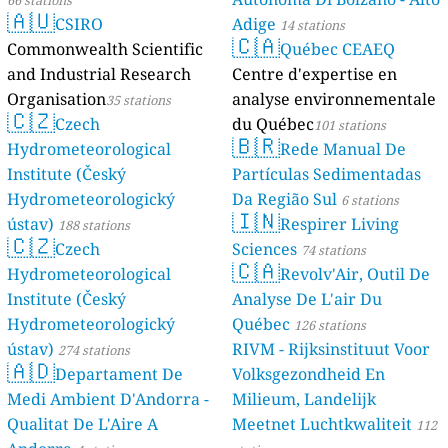
🇦🇺
CSIRO
Adige
14 stations
🇨🇦
Commonwealth Scientific
Québec CEAEQ
and Industrial Research
Centre d'expertise en
Organisation
analyse environnementale
35 stations
🇨🇿
Czech
du Québec
101 stations
🇧🇷
Hydrometeorological
Rede Manual De
Institute (Český
Partículas Sedimentadas
Hydrometeorologický
Da Região Sul
6 stations
🇮🇳
ústav)
Respirer Living
188 stations
🇨🇿
Czech
Sciences
74 stations
🇨🇦
Hydrometeorological
Revolv'Air, Outil De
Institute (Český
Analyse De L'air Du
Hydrometeorologický
Québec
126 stations
ústav)
RIVM - Rijksinstituut Voor
274 stations
🇦🇩
Departament De
Volksgezondheid En
Medi Ambient D'Andorra -
Milieum, Landelijk
Qualitat De L'Aire A
Meetnet Luchtkwaliteit
112