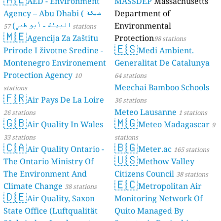
AED - Environment
MASSDEP
Massachusetts
Agency – Abu Dhabi ( هيئة
Department of
البيئة - أبو ظبي)
Environmental
57 stations
🇲🇪
Agencija Za Zaštitu
Protection
98 stations
🇪🇸
Prirode I životne Sredine -
Medi Ambient.
Montenegro Environement
Generalitat De Catalunya
Protection Agency
10
64 stations
Meechai Bamboo Schools
stations
🇫🇷
Air Pays De La Loire
36 stations
Meteo Lausanne
26 stations
1 stations
🇬🇧
🇲🇬
Air Quality In Wales
Meteo Madagascar
9
33 stations
stations
🇨🇦
🇧🇬
Air Quality Ontario -
Meter.ac
165 stations
🇺🇸
The Ontario Ministry Of
Methow Valley
The Environment And
Citizens Council
38 stations
🇪🇨
Climate Change
Metropolitan Air
38 stations
🇩🇪
Air Quality, Saxon
Monitoring Network Of
State Office (Luftqualität
Quito Managed By