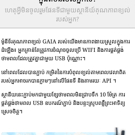
ហេតុអ្វីមិនចូលរួមផែនទីជាមួយស្ថានីយ៍គុណភាពខ្យល់
របស់អ្នក?
ម៉ូនីទ័រគុណភាពខ្យល់ GAIA របស់យើងមានភាពងាយស្រួលក្នុងការ
ដំឡើង៖ អ្នកគ្រាន់តែត្រូវការចំណុចចូលប្រើ WIFI និងការផ្គត់ផ្គង់
ថាមពលដែលត្រូវគ្នាជាមួយ USB ប៉ុណ្ណោះ។
នៅពេលដែលបានភ្ជាប់ កម្រិតនៃការបំពុលខ្យល់តាមពេលវេលាពិត
របស់អ្នកអាចរកបានភ្លាមៗនៅលើផែនទី និងតាមរយៈ API ។
ស្ថានីយនេះភ្ជាប់មកជាមួយខ្សែថាមពលមិនជ្រាបទឹក 10 ម៉ែត្រ ការ
ផ្គត់ផ្គង់ថាមពល USB ឧបករណ៍ភ្ជាប់ និងបន្ទះស្រូបពន្លឺព្រះអាទិត្យ
ស្រេចចិត្ត។