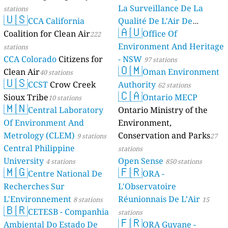
La Surveillance De La
stations
🇺🇸
CCA California
Qualité De L'Air De
🇦🇺
Coalition for Clean Air
Mayotte
Office Of
222
4 stations
Environment And Heritage
stations
CCA Colorado
Citizens for
- NSW
97 stations
🇴🇲
Clean Air
Oman Environment
40 stations
🇺🇸
CCST
Crow Creek
Authority
62 stations
🇨🇦
Sioux Tribe
Ontario MECP
10 stations
🇲🇳
Central Laboratory
Ontario Ministry of the
Of Environment And
Environment,
Metrology (CLEM)
Conservation and Parks
9 stations
27
Central Philippine
stations
University
Open Sense
4 stations
850 stations
🇲🇬
🇫🇷
Centre National De
ORA -
Recherches Sur
L'Observatoire
L'Environnement
Réunionnais De L’Air
8 stations
15
🇧🇷
CETESB - Companhia
stations
🇫🇷
Ambiental Do Estado De
ORA Guyane -