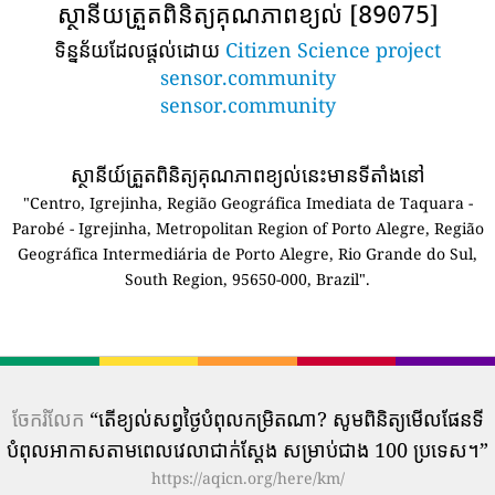
ស្ថានីយត្រួតពិនិត្យគុណភាពខ្យល់ [
]
89075
ទិន្នន័យដែលផ្តល់ដោយ
Citizen Science project
sensor.community
sensor.community
ស្ថានីយ៍ត្រួតពិនិត្យគុណភាពខ្យល់នេះមានទីតាំងនៅ
"Centro, Igrejinha, Região Geográfica Imediata de Taquara -
Parobé - Igrejinha, Metropolitan Region of Porto Alegre, Região
Geográfica Intermediária de Porto Alegre, Rio Grande do Sul,
South Region, 95650-000, Brazil".
ចែករំលែក
“តើ​ខ្យល់​សព្វថ្ងៃ​បំពុល​កម្រិត​ណា? សូមពិនិត្យមើលផែនទី
បំពុលអាកាសតាមពេលវេលាជាក់ស្តែង សម្រាប់ជាង 100 ប្រទេស។”
https://aqicn.org/here/km/