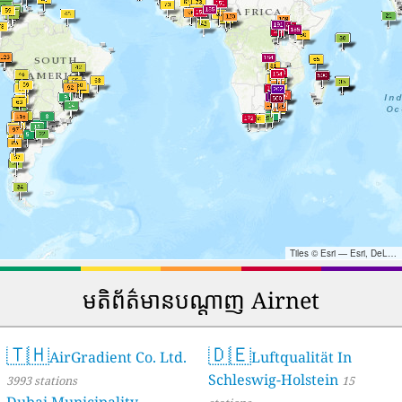
Tiles © Esri — Esri, DeLorme, NAVTEQ, TomTom, Intermap, iPC, USGS, FAO, NPS, NRCAN, GeoBase, Kadaster NL, Ordnance Survey, Esri Japan, METI, Esri China (Hong Kong), and the GIS User Community
មតិព័ត៌មានបណ្តាញ Airnet
🇹🇭
🇩🇪
AirGradient Co. Ltd.
Luftqualität In
Schleswig-Holstein
3993 stations
15
Dubai Municipality-