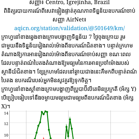
សញ្ញា៖
Centro, Igrejinha, Brazil
ពិនិត្យរបាយការណ៍ពីសេវាផ្ទៀងផ្ទាត់គុណភាពទិន្នន័យឧបករណ៍ចាប់
សញ្ញា AirNet៖
aqicn.org/station/validation/@501649/km/
ក្រាហ្វនៅខាងឆ្វេងខាងក្រោមបង្ហាញទិន្នន័យ 7 ថ្ងៃចុងក្រោយ រួម
ជាមួយនឹងទិន្នន័យរៀងរាល់ម៉ោងពីឧបករណ៍ជិតខាង។
បន្ទាត់ក្រហម
តំណាងឱ្យការអានរៀងរាល់ម៉ោងពីឧបករណ៍ចាប់សញ្ញា ខណៈពេល
ដែលបន្ទាត់ពណ៌បៃតងតំណាងឱ្យមធ្យមនៃការអានប្រចាំម៉ោងរបស់
ស្ថានីយ៍ជិតខាង។
ខ្សែក្រហមដែលនៅឆ្ងាយជាងនេះគឺមកពីបន្ទាត់ពណ៌
បៃតង ឧបករណ៏របស់អ្នកមិនសូវគួរឱ្យទុកចិត្ត។
ក្រាហ្វនៅខាងស្តាំខាងក្រោមបង្ហាញពីប្រូបាប៊ីលីតេមិនប្រក្រតី (អ័ក្ស Y)
បើប្រៀបធៀបទៅនឹងចម្ងាយមធ្យមជាមធ្យមពីឧបករណ៍ជិតខាង (អ័ក្ស
X)។
14
12
10