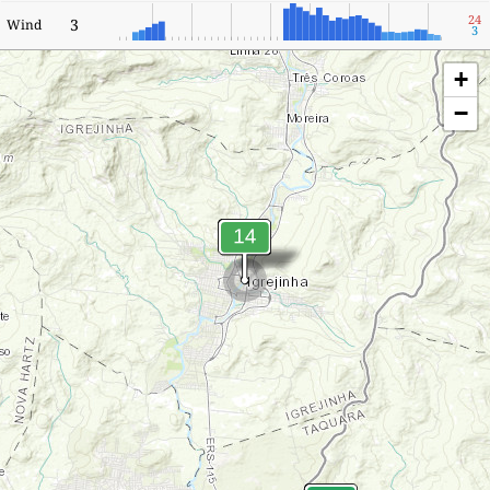
24
3
Wind
3
+
−