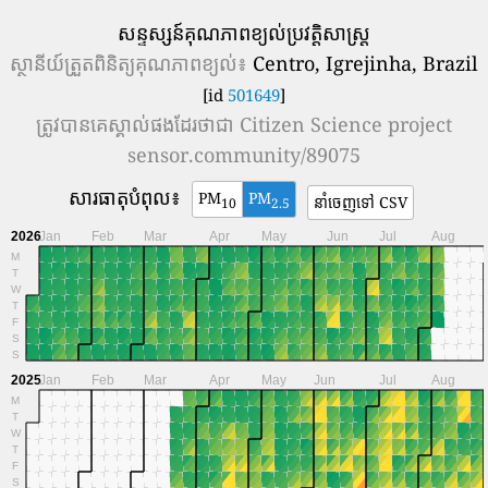
សន្ទស្សន៍គុណភាពខ្យល់ប្រវត្តិសាស្រ្ត
ស្ថានីយ៍ត្រួតពិនិត្យគុណភាពខ្យល់៖
Centro, Igrejinha, Brazil
[id
501649
]
ត្រូវបានគេស្គាល់ផងដែរថាជា
Citizen Science project
sensor.community/89075
សារធាតុបំពុល៖
PM
PM
នាំចេញទៅ CSV
10
2.5
2026
Jan
Feb
Mar
Apr
May
Jun
Jul
Aug
M
T
W
T
F
S
S
2025
Jan
Feb
Mar
Apr
May
Jun
Jul
Aug
M
T
W
T
F
S