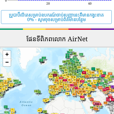
0
20
40
ប្រូបាប៊ីលីតេសម្រាប់ឧបករណ៍ចាប់សញ្ញានេះគឺមានកង្វះខាត
0% - សូមចុចសម្រាប់ព័ត៌មានបន្ថែម
ផែនទីពិភពលោក AirNet
+
−