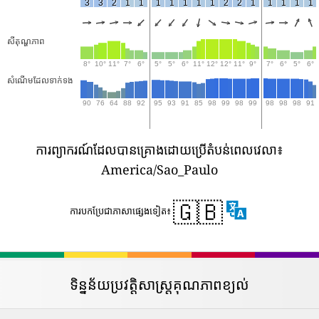
3
3
2
1
1
1
1
1
1
1
2
2
1
1
1
1
1
សីតុណ្ហភាព
8°
10°
11°
7°
6°
5°
5°
6°
11°
12°
12°
11°
9°
7°
6°
5°
6°
សំណើមដែលទាក់ទង
90
76
64
88
92
95
93
91
85
98
99
98
99
98
98
98
91
ការព្យាករណ៍ដែលបានគ្រោងដោយប្រើតំបន់ពេលវេលា៖
America/Sao_Paulo
🇬🇧
ការបកប្រែជាភាសាផ្សេងទៀត៖
ទិន្នន័យប្រវត្តិសាស្រ្តគុណភាពខ្យល់