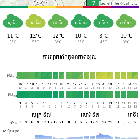
Leaflet
|
Tiles © Esri - Esri, DeLorme, NAVTEQ, TomTom, Intermap, iPC, USGS, FAO, NPS, NRCAN, GeoBase, Kadaster NL, Ordnance Survey, Esri Japan, METI, Esri China (Hong Kong), and the GIS User Community
សុ ទី៧
ស ទី៨
អា ទី៩
ច ទី១០
អ ទី១១
ព ទី១២
11°C
12°C
12°C
10°C
8°C
10°C
5°C
5°C
3°C
2°C
4°C
8°C
ការព្យាករណ៍គុណភាពខ្យល់
PM
2.5
16
17
19
16
10
11
11
18
20
17
24
28
30
39
41
38
34
35
34
32
15
17
18
11
9
9
8
13
19
17
18
26
28
34
38
35
33
33
33
22
PM
10
3
4
5
4
4
3
3
7
10
7
5
7
8
8
11
13
11
11
12
12
3
4
5
4
4
3
3
7
10
7
5
7
8
8
11
13
11
11
12
12
សុក្រ ទី៧
សៅរ៍ ទី៨
អាទិត
1
3
6
9
12
15
18
21
0
3
6
9
12
15
18
21
0
3
6
9
ម៉ោង
ល្បឿនខ្យល់