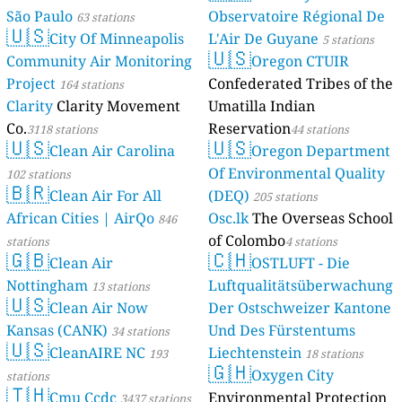
São Paulo
Observatoire Régional De
63 stations
🇺🇸
City Of Minneapolis
L'Air De Guyane
5 stations
🇺🇸
Community Air Monitoring
Oregon CTUIR
Project
Confederated Tribes of the
164 stations
Clarity
Clarity Movement
Umatilla Indian
Co.
Reservation
3118 stations
44 stations
🇺🇸
🇺🇸
Clean Air Carolina
Oregon Department
Of Environmental Quality
102 stations
🇧🇷
Clean Air For All
(DEQ)
205 stations
African Cities | AirQo
Osc.lk
The Overseas School
846
of Colombo
stations
4 stations
🇬🇧
🇨🇭
Clean Air
OSTLUFT - Die
Nottingham
Luftqualitätsüberwachung
13 stations
🇺🇸
Clean Air Now
Der Ostschweizer Kantone
Kansas (CANK)
Und Des Fürstentums
34 stations
🇺🇸
CleanAIRE NC
Liechtenstein
193
18 stations
🇬🇭
Oxygen City
stations
🇹🇭
Cmu Ccdc
Environmental Protection
3437 stations