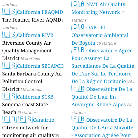
🇨🇦
NWT Air Quality
stations
🇺🇸
California FRAQMD
Monitoring Network
7
The Feather River AQMD
1
stations
🇨🇴
OAB - El
stations
🇺🇸
California RIVR
Observatorio Ambiental
Riverside County Air
De Bogotá
19 stations
🇫🇷
Quality Management
Observatoire Agréé
District
Pour Assurer La
16 stations
🇺🇸
California SBCAPCD
Surveillance De La Qualité
Santa Barbara County Air
De L’air Sur Le Territoire
Pollution Control
De La Région Occitanie
44
🇫🇷
District
Observatoire De La
115 stations
stations
🇺🇸
California SCSB
Qualité De L'air En
Sonoma Coast State
Auvergne-Rhône-Alpes
84
Beach
40 stations
stations
🇨🇴
🇪🇸
🇫🇷
Canair.io
Observatoire De La
Citizen network for
Qualité De L'Air à Mayotte
monitoring air quality
- Association Agréée Pour
29