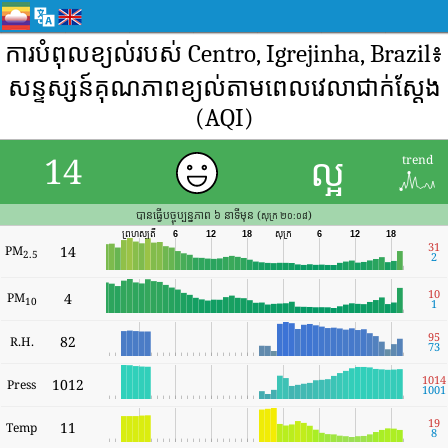
ការបំពុលខ្យល់របស់ Centro, Igrejinha, Brazil៖
សន្ទស្សន៍គុណភាពខ្យល់តាមពេលវេលាជាក់ស្តែង
(AQI)
ល្អ
14
trend
បានធ្វើបច្ចុប្បន្នភាព ៦ នាទីមុន (
)
សុក្រ ២០:០៨
ព្រហស្បតិ៍
6
12
18
សុក្រ
6
12
18
31
PM
14
2.5
2
10
PM
4
10
1
95
82
R.H.
73
1014
1012
Press
1001
19
11
Temp
8