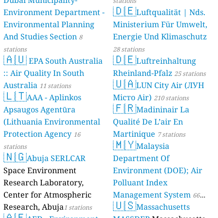
stations
🇩🇪
Environment Department -
Luftqualität | Nds.
Environmental Planning
Ministerium Für Umwelt,
And Studies Section
Energie Und Klimaschutz
8
stations
28 stations
🇦🇺
🇩🇪
EPA South Australia
Luftreinhaltung
:: Air Quality In South
Rheinland-Pfalz
25 stations
🇺🇦
Australia
LUN City Air (ЛУН
11 stations
🇱🇹
AAA - Aplinkos
Місто Air)
210 stations
🇫🇷
Apsaugos Agentūra
Madininair La
(Lithuania Environmental
Qualité De L’air En
Protection Agency
Martinique
16
7 stations
🇲🇾
Malaysia
stations
🇳🇬
Abuja SERLCAR
Department Of
Space Environment
Environment (DOE); Air
Research Laboratory,
Polluant Index
Center for Atmospheric
Management System
66
🇺🇸
Research, Abuja
Massachusetts
1 stations
stations
🇦🇪