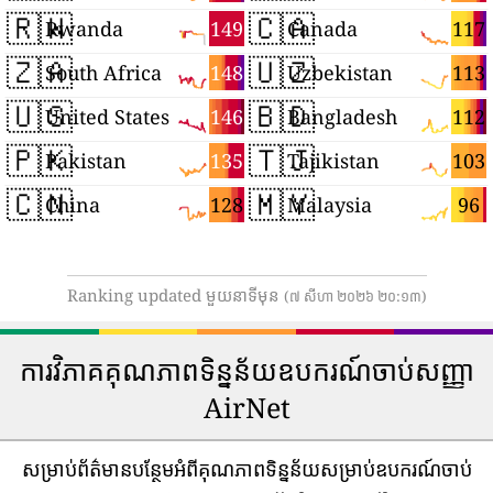
🇷🇼
🇨🇦
149
117
Rwanda
Canada
🇿🇦
🇺🇿
148
113
South Africa
Uzbekistan
🇺🇸
🇧🇩
146
112
United States
Bangladesh
🇵🇰
🇹🇯
135
103
Pakistan
Tajikistan
🇨🇳
🇲🇾
128
96
China
Malaysia
Ranking updated មួយនាទីមុន
(៧ សីហា ២០២៦ ២០:១៣)
ការវិភាគគុណភាពទិន្នន័យឧបករណ៍ចាប់សញ្ញា
AirNet
សម្រាប់ព័ត៌មានបន្ថែមអំពីគុណភាពទិន្នន័យសម្រាប់ឧបករណ៍ចាប់