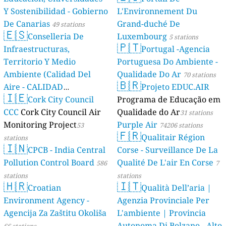
Y Sostenibilidad - Gobierno
L'Environnement Du
De Canarias
Grand-duché De
49 stations
🇪🇸
Conselleria De
Luxembourg
5 stations
🇵🇹
Infraestructuras,
Portugal -Agencia
Territorio Y Medio
Portuguesa Do Ambiente -
Ambiente (Calidad Del
Qualidade Do Ar
70 stations
🇧🇷
Aire - CALIDAD
Projeto EDUC.AIR
🇮🇪
AMBIENTAL)
Cork City Council
Programa de Educação em
23 stations
CCC
Cork City Council Air
Qualidade do Ar
31 stations
Monitoring Project
Purple Air
53
74206 stations
🇫🇷
Qualitair Région
stations
🇮🇳
CPCB - India Central
Corse - Surveillance De La
Pollution Control Board
Qualité De L'air En Corse
586
7
stations
stations
🇭🇷
🇮🇹
Croatian
Qualità Dell’aria |
Environment Agency -
Agenzia Provinciale Per
Agencija Za Zaštitu Okoliša
L'ambiente | Provincia
Autonoma Di Bolzano - Alto
66 stations