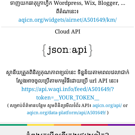
ទាញយកធាតុក្រាហ្វិក Wordpress, Wix, Blogger, ...
ពីតំណនេះ៖
aqicn.org/widgets/airnet/A501649/km/
Cloud API
ស្ថានីយត្រួតពិនិត្យគុណភាពខ្យល់នេះ ទិន្នន័យតាមពេលវេលាជាក់
ស្តែងអាចចូលប្រើតាមកម្មវិធីដោយប្រើ url API នេះ៖
https://api.waqi.info/feed/A501649/?
token=__YOUR_TOKEN__
(
សម្រាប់ព័ត៌មានបន្ថែម សូមពិនិត្យមើលទំព័រ API៖
aqicn.org/api/
or
aqicn.org/data-platform/api/A501649/
)