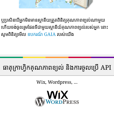
ឬប្រសិនបើអ្នកមិនមានស្ថានីយត្រួតពិនិត្យគុណភាពខ្យល់ណាមួយ
ហើយចង់ចូលរួមផែនទីជាមួយស្ថានីយ៍គុណភាពខ្យល់របស់អ្នក នោះ
សូមពិនិត្យមើល
ឧបករណ៍ GAIA
របស់យើង
ធាតុក្រាហ្វិកគុណភាពខ្យល់ និងការចូលប្រើ API
Wix, Wordpress, ...