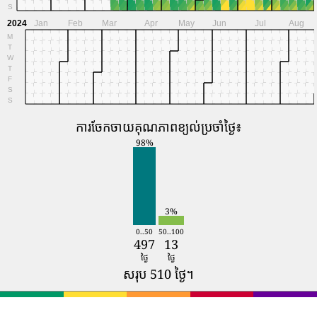
S
2024
Jan
Feb
Mar
Apr
May
Jun
Jul
Aug
M
T
W
T
F
S
S
ការចែកចាយគុណភាពខ្យល់ប្រចាំថ្ងៃ៖
98%
3%
0..50
50..100
497
13
ថ្ងៃ
ថ្ងៃ
សរុប 510 ថ្ងៃ។