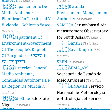
Andorra
4 stations
stations
🇪🇸
🇷🇼
Departamento De
Rwanda
Medio Ambiente,
Environment Management
Planificación Territorial Y
Authority
14 stations
Vivienda · Gobierno Vasco
SAMOSA
Sensor-based Air
measurement Observatory
62 stations
🇧🇩
Department Of
for South Asia
337 stations
🇹🇭
Environment-Government
Sansiri
58 stations
🇺🇦
Of The People's Republic
Save Dnipro
1815
Of Bangladesh পরিবেশ
stations
অধিদপ্তর-
SEEN
16 stations
🇪🇸
🇧🇷
গণপ্রজাতন্ত্রী
Direccion General
SEMA_AM
বাংলাদেশ সরকার
Medio Ambiente,
Secretaria de Estado de
17 stations
Comunidad Autónoma De
Meio Ambiente
75 stations
🇵🇪
La Región De Murcia
SENAMHI
Servicio
11
Nacional de Meteorología
stations
🇳🇬
EdoState
Edo State
e Hidrología del Perú
14
Nigeria
3 stations
stations
🇪🇪
🇩🇪
🇫🇷
🇪🇸
🇳🇱