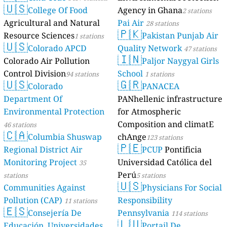
🇺🇸
College Of Food
Agency in Ghana
2 stations
Agricultural and Natural
Pai Air
28 stations
🇵🇰
Resource Sciences
Pakistan Punjab Air
1 stations
🇺🇸
Colorado APCD
Quality Network
47 stations
🇮🇳
Colorado Air Pollution
Paljor Naygyal Girls
Control Division
School
94 stations
1 stations
🇺🇸
🇬🇷
Colorado
PANACEA
Department Of
PANhellenic infrastructure
Environmental Protection
for Atmospheric
Composition and climatE
46 stations
🇨🇦
Columbia Shuswap
chAnge
123 stations
🇵🇪
Regional District Air
PCUP
Pontificia
Monitoring Project
Universidad Católica del
35
Perú
stations
5 stations
🇺🇸
Communities Against
Physicians For Social
Pollution (CAP)
Responsibility
11 stations
🇪🇸
Consejería De
Pennsylvania
114 stations
🇱🇺
Educación, Universidades
Portail De