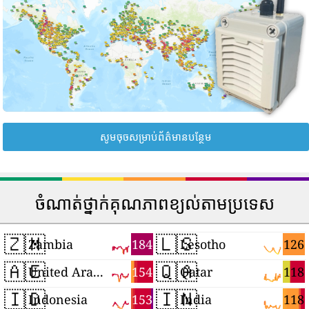
សូមចុចសម្រាប់ព័ត៌មានបន្ថែម
ចំណាត់ថ្នាក់គុណភាពខ្យល់តាមប្រទេស
🇿🇲
🇱🇸
184
126
Zambia
Lesotho
🇦🇪
🇶🇦
154
118
United Arab Emirates
Qatar
🇮🇩
🇮🇳
153
118
Indonesia
India