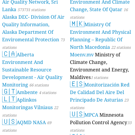
Air Quality Network, Sri
Environment And Climate
Lanka
Change, State Of Qatar
573731 stations
16
Alaska DEC- Division Of Air
stations
🇲🇰
Quality Information,
Ministry Of
Alaska Department Of
Environment And Physical
Enviromental Protection
Planning – Republic Of
73
North Macedonia
stations
22 stations
🇨🇦
Alberta
Moenv.mv
Ministry of
Environment And
Climate Change,
Sustainable Resource
Environment and Energy,
Development - Air Quality
Maldives
1 stations
🇪🇸
Monitoring
Monitorización Red
66 stations
🇬🇹
Ambente
De Calidad Del Aire Del
4 stations
🇱🇹
Aplinkos
Principado De Asturias
23
Monitoringas Vilniaus
22
stations
🇺🇸
MPCA
Minnesota
stations
🇺🇸
AQMD NASA
Pollution Control Agency
69
33
stations
stations