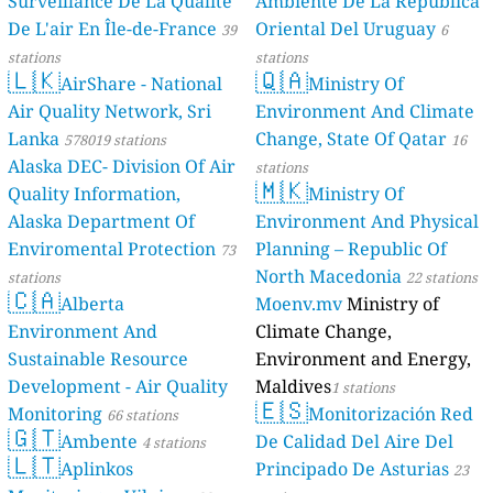
Surveillance De La Qualité
Ambiente De La República
De L'air En Île-de-France
Oriental Del Uruguay
39
6
stations
stations
🇱🇰
🇶🇦
AirShare - National
Ministry Of
Air Quality Network, Sri
Environment And Climate
Lanka
Change, State Of Qatar
578019 stations
16
Alaska DEC- Division Of Air
stations
🇲🇰
Quality Information,
Ministry Of
Alaska Department Of
Environment And Physical
Enviromental Protection
Planning – Republic Of
73
North Macedonia
stations
22 stations
🇨🇦
Alberta
Moenv.mv
Ministry of
Environment And
Climate Change,
Sustainable Resource
Environment and Energy,
Development - Air Quality
Maldives
1 stations
🇪🇸
Monitoring
Monitorización Red
66 stations
🇬🇹
Ambente
De Calidad Del Aire Del
4 stations
🇱🇹
Aplinkos
Principado De Asturias
23