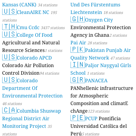
Kansas (CANK)
Und Des Fürstentums
34 stations
🇺🇸
CleanAIRE NC
Liechtenstein
195
18 stations
🇬🇭
Oxygen City
stations
🇹🇭
Cmu Ccdc
Environmental Protection
3437 stations
🇺🇸
College Of Food
Agency in Ghana
2 stations
Agricultural and Natural
Pai Air
28 stations
🇵🇰
Resource Sciences
Pakistan Punjab Air
1 stations
🇺🇸
Colorado APCD
Quality Network
47 stations
🇮🇳
Colorado Air Pollution
Paljor Naygyal Girls
Control Division
School
94 stations
1 stations
🇺🇸
🇬🇷
Colorado
PANACEA
Department Of
PANhellenic infrastructure
Environmental Protection
for Atmospheric
Composition and climatE
46 stations
🇨🇦
Columbia Shuswap
chAnge
123 stations
🇵🇪
Regional District Air
PCUP
Pontificia
Monitoring Project
Universidad Católica del
35
Perú
stations
5 stations