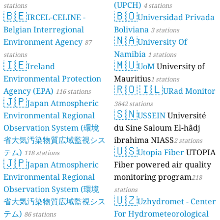
(UPCH)
stations
4 stations
🇧🇪
🇧🇴
IRCEL-CELINE -
Universidad Privada
Belgian Interregional
Boliviana
3 stations
🇳🇦
Environment Agency
University Of
87
Namibia
stations
1 stations
🇮🇪
🇲🇺
Ireland
UoM
University of
Environmental Protection
Mauritius
1 stations
🇷🇴
🇮🇱
Agency (EPA)
URad Monitor
116 stations
🇯🇵
Japan Atmospheric
3842 stations
🇸🇳
Environmental Regional
USSEIN
Université
Observation System (環境
du Sine Saloum El-hâdj
省大気汚染物質広域監視シス
ibrahima NIASS
2 stations
🇺🇸
テム)
Utopia Fiber
UTOPIA
118 stations
🇯🇵
Japan Atmospheric
Fiber powered air quality
Environmental Regional
monitoring program
218
Observation System (環境
stations
🇺🇿
省大気汚染物質広域監視シス
Uzhydromet - Center
テム)
For Hydrometeorological
86 stations