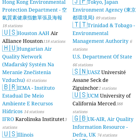
🇯🇵
Hong Kong Environmental
Tokyo, Japan
Protection Department - 空
Environment Agency (東京
氣質素健康指數單張及海報
都環境局)
89 stations
🇹🇹
Trinidad & Tobago -
18 stations
🇺🇸
Houston AAH
Air
Environmental
Alliance Houston
Management Authority
118 stations
6
🇭🇺
Hungarian Air
stations
Quality Network
U.S. Department Of State
(Maďarský Systém Na
66 stations
🇸🇳
Meranie Znečistenia
UASZ
Université
Vzduchu)
Assane Seck de
63 stations
🇧🇷
IEMA - Instituto
Ziguinchor
2 stations
🇺🇸
Estadual De Meio
UCM
University of
Ambiente E Recursos
California Merced
388
Hídricos
14 stations
stations
🇬🇧
IFRO
Karolinska Institutet
UK-AIR, Air Quality
3
Information Resource -
stations
🇺🇸
Illinois
Defra, UK
74 stations