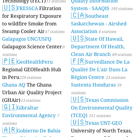
Technology (FECT)
Quality Information
11 stations
🇺🇸
FRESSCA
Filtration
System - SAAQIS
193 stations
🇨🇦
for Respiratory Exposure
Southeast
to wildfire Smoke from
Saskatchewan - Airshed
Swamp Cooler Air
Association
47 stations
6 stations
🇺🇸
Galapagos UNC/USFQ
State Of Hawaii,
Galapagos Science Center
Department Of Health,
0
Clean Air Branch
stations
69 stations
🇵🇪
🇫🇷
GeoHealthPeru
Surveillance De La
Regional GEOHealth Hub
Qualité De L'air Dans La
in Peru
Région Centre
229 stations
23 stations
Ghana AQ
The Ghana
Sustenta Honduras
59
Urban Air Quality Project
stations
🇺🇸
(GHAir)
Texas Commission
13 stations
🇬🇮
Gibraltar
On Environmental Quality
Environmental Agency
(TCEQ)
7
311 stations
🇺🇸
Texas UNT-GEO
stations
🇦🇷
Gobierno De Bahía
University of North Texas,