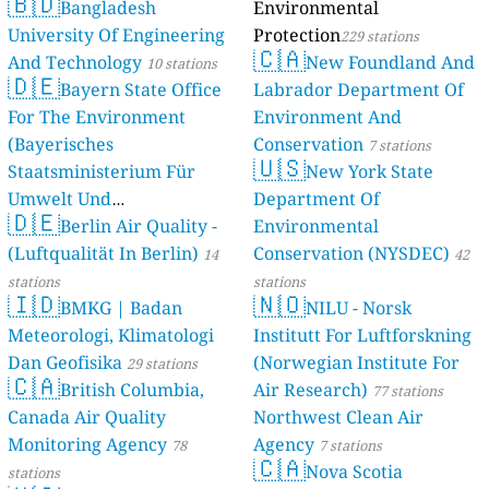
🇧🇩
Bangladesh
Environmental
University Of Engineering
Protection
229 stations
🇨🇦
And Technology
New Foundland And
10 stations
🇩🇪
Bayern State Office
Labrador Department Of
For The Environment
Environment And
(Bayerisches
Conservation
7 stations
🇺🇸
Staatsministerium Für
New York State
Umwelt Und
Department Of
🇩🇪
Berlin Air Quality -
Verbraucherschutz) - LfU
Environmental
(Luftqualität In Berlin)
Conservation (NYSDEC)
46 stations
14
42
stations
stations
🇮🇩
🇳🇴
BMKG | Badan
NILU - Norsk
Meteorologi, Klimatologi
Institutt For Luftforskning
Dan Geofisika
(Norwegian Institute For
29 stations
🇨🇦
British Columbia,
Air Research)
77 stations
Canada Air Quality
Northwest Clean Air
Monitoring Agency
Agency
78
7 stations
🇨🇦
Nova Scotia
stations