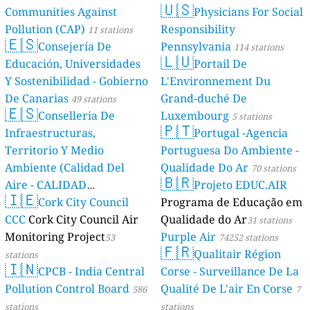
🇺🇸
Communities Against
Physicians For Social
Pollution (CAP)
Responsibility
11 stations
🇪🇸
Consejería De
Pennsylvania
114 stations
🇱🇺
Educación, Universidades
Portail De
Y Sostenibilidad - Gobierno
L'Environnement Du
De Canarias
Grand-duché De
49 stations
🇪🇸
Conselleria De
Luxembourg
5 stations
🇵🇹
Infraestructuras,
Portugal -Agencia
Territorio Y Medio
Portuguesa Do Ambiente -
Ambiente (Calidad Del
Qualidade Do Ar
70 stations
🇧🇷
Aire - CALIDAD
Projeto EDUC.AIR
🇮🇪
AMBIENTAL)
Cork City Council
Programa de Educação em
23 stations
CCC
Cork City Council Air
Qualidade do Ar
31 stations
Monitoring Project
Purple Air
53
74252 stations
🇫🇷
Qualitair Région
stations
🇮🇳
CPCB - India Central
Corse - Surveillance De La
Pollution Control Board
Qualité De L'air En Corse
586
7
stations
stations