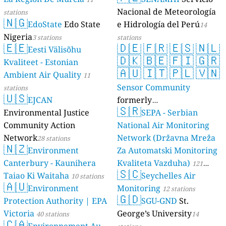
Nacional de Meteorología
stations
🇳🇬
EdoState
Edo State
e Hidrología del Perú
14
Nigeria
3 stations
stations
🇪🇪
🇩🇪
🇫🇷
🇪🇸
🇳🇱
Eesti Välisõhu
🇩🇰
🇧🇪
🇫🇮
🇬🇷
Kvaliteet - Estonian
🇦🇺
🇮🇹
🇵🇱
🇻🇳
Ambient Air Quality
11
Sensor Community
stations
🇺🇸
EJCAN
formerly
🇸🇷
Environmental Justice
luftdaten.info
SEPA - Serbian
35819 stations
Community Action
National Air Monitoring
Network
Network (Državna Mreža
28 stations
🇳🇿
Environment
Za Automatski Monitoring
Canterbury - Kaunihera
Kvaliteta Vazduha)
121
🇸🇨
Taiao Ki Waitaha
Seychelles Air
10 stations
stations
🇦🇺
Environment
Monitoring
12 stations
🇬🇩
Protection Authority | EPA
SGU-GND
St.
Victoria
George’s University
40 stations
14
🇨🇦