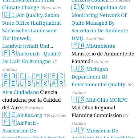
38 stations
🇪🇨
Climate Change
Metropolitan Air
38 stations
🇩🇪
Air Quality, Saxon
Monitoring Network Of
State Office (Luftqualität
Quito Managed By
Sächsisches Landesamt
Secretaria De Ambiente
Für Umwelt,
DMQ.
9 stations
🇵🇦
Landwirtschaft Und
MiAmbiente
🇫🇷
Geologie)
Airbreizh - Qualité
Ministerio de Ambiente de
50 stations
De L'air En Bretagne
Panamá
13
5 stations
🇺🇸
Michigan
stations
🇧🇴
🇨🇱
🇲🇽
🇪🇨
Department Of
🇵🇪
🇺🇸
🇲🇽
🇦🇷
Environmental Quality
109
Aire Ciudadano
Ciencia
stations
🇺🇸
ciudadana por la Calidad
Mid-Ohio MORPC
del Aire
Mid-Ohio Regional
806 stations
🇰🇿
AirKaz.org
Planning Commission
249 stations
151
🇫🇷
AirParif -
stations
🇺🇾
Association De
Ministerio De