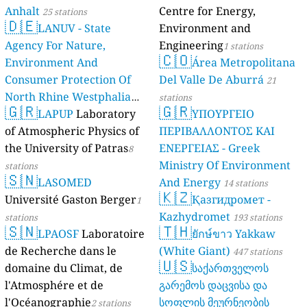
Anhalt
Centre for Energy,
25 stations
🇩🇪
LANUV - State
Environment and
Agency For Nature,
Engineering
1 stations
🇨🇴
Environment And
Área Metropolitana
Consumer Protection Of
Del Valle De Aburrá
21
North Rhine Westphalia
stations
🇬🇷
🇬🇷
(Landesamt Für Natur,
LAPUP
Laboratory
ΥΠΟΥΡΓΕΙΟ
Umwelt Und
of Atmospheric Physics of
ΠΕΡΙΒΑΛΛΟΝΤΟΣ ΚΑΙ
Verbraucherschutz NRW)
the University of Patras
ΕΝΕΡΓΕΙΑΣ - Greek
8
Ministry Of Environment
61 stations
stations
🇸🇳
LASOMED
And Energy
14 stations
🇰🇿
Université Gaston Berger
Қазгидромет -
1
Kazhydromet
stations
193 stations
🇸🇳
🇹🇭
LPAOSF
Laboratoire
ยักษ์ขาว Yakkaw
de Recherche dans le
(White Giant)
447 stations
🇺🇸
domaine du Climat, de
საქართველოს
l'Atmosphére et de
გარემოს დაცვისა და
l'Océanographie
სოფლის მეურნეობის
2 stations