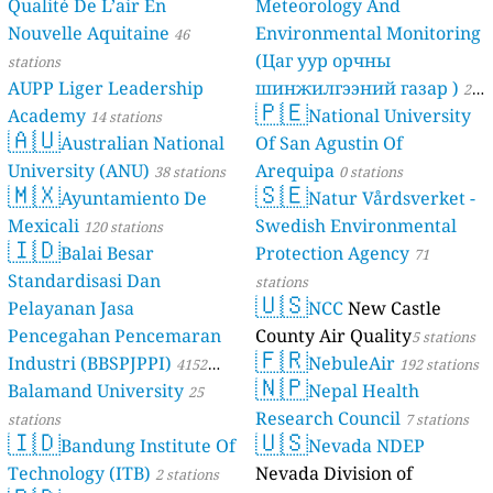
Qualité De L’air En
Meteorology And
Nouvelle Aquitaine
Environmental Monitoring
46
(Цаг уур орчны
stations
AUPP Liger Leadership
шинжилгээний газар )
21
🇵🇪
Academy
National University
14 stations
stations
🇦🇺
Australian National
Of San Agustin Of
University (ANU)
Arequipa
38 stations
0 stations
🇲🇽
🇸🇪
Ayuntamiento De
Natur Vårdsverket -
Mexicali
Swedish Environmental
120 stations
🇮🇩
Balai Besar
Protection Agency
71
Standardisasi Dan
stations
🇺🇸
Pelayanan Jasa
NCC
New Castle
Pencegahan Pencemaran
County Air Quality
5 stations
🇫🇷
Industri (BBSPJPPI)
NebuleAir
4152
192 stations
🇳🇵
Balamand University
Nepal Health
stations
25
Research Council
stations
7 stations
🇮🇩
🇺🇸
Bandung Institute Of
Nevada NDEP
Technology (ITB)
Nevada Division of
2 stations