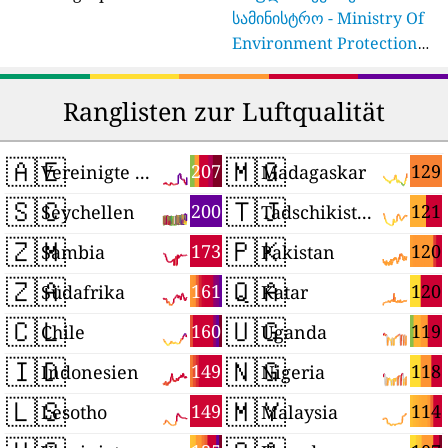
სამინისტრო - Ministry Of
Environment Protection
And Agriculture Of
Georgia
16 stations
Ranglisten zur Luftqualität
🇦🇪
🇲🇬
207
129
Vereinigte Arabische Emirate
Madagaskar
🇸🇨
🇹🇯
200
121
Seychellen
Tadschikistan
🇿🇲
🇵🇰
173
120
Sambia
Pakistan
🇿🇦
🇶🇦
161
120
Südafrika
Katar
🇨🇱
🇺🇬
160
119
Chile
Uganda
🇮🇩
🇳🇬
149
118
Indonesien
Nigeria
🇱🇸
🇲🇾
149
114
Lesotho
Malaysia