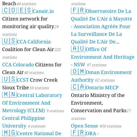
Beach
40 stations
stations
🇨🇴
🇪🇸
🇫🇷
Canair.io
Observatoire De La
Citizen network for
Qualité De L'Air à Mayotte
monitoring air quality
- Association Agréée Pour
29
La Surveillance De La
stations
🇺🇸
CCA California
Qualité De L'Air De
🇦🇺
Coalition for Clean Air
Mayotte
Office Of
222
4 stations
Environment And Heritage
stations
CCA Colorado
Citizens for
- NSW
97 stations
🇴🇲
Clean Air
Oman Environment
40 stations
🇺🇸
CCST
Crow Creek
Authority
62 stations
🇨🇦
Sioux Tribe
Ontario MECP
10 stations
🇲🇳
Central Laboratory
Ontario Ministry of the
Of Environment And
Environment,
Metrology (CLEM)
Conservation and Parks
9 stations
27
Central Philippine
stations
University
Open Sense
4 stations
850 stations
🇲🇬
🇫🇷
Centre National De
ORA -