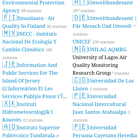
🇦🇹
Environmental Protection
Umweltbundesamt
Agency
89 stations
187 stations
🇫🇮
🇩🇪
Ilmanlaatu - Air
Umweltbundesamt |
Quality In Finland
Für Mensch Und Umwelt
92 stations
7
🇲🇽
INECC - Instituto
stations
Nacional De Ecología Y
UNICEF
136 stations
🇳🇬
Cambio Climático
UNILAG AQMRG
180
University of Lagos Air
stations
🇯🇪
Information And
Quality Monitoring
Public Services For The
Research Group
7 stations
🇨🇴
Island Of Jersey
Universidad De Los
(L'înformâtion Et Les
Llanos
1 stations
🇵🇪
Sèrvices Publyis Pouor I'Île
Universidad
🇽🇰
Dé Jèrri)
Instituti
Nacional Intercultural
2 stations
Hidrometeorologjik I
Juan Santos Atahualpa
3
Kosovës
12 stations
stations
🇦🇴
🇵🇪
Instituto Superior
Universidad
Politécnico Tundavala
Peruana Cayetano Heredia
8