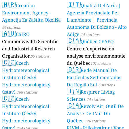
🇭🇷
🇮🇹
Croatian
Qualità Dell’aria |
Environment Agency -
Agenzia Provinciale Per
Agencija Za Zaštitu Okoliša
L'ambiente | Provincia
Autonoma Di Bolzano - Alto
66 stations
🇦🇺
CSIRO
Adige
14 stations
🇨🇦
Commonwealth Scientific
Québec CEAEQ
and Industrial Research
Centre d'expertise en
Organisation
analyse environnementale
35 stations
🇨🇿
Czech
du Québec
101 stations
🇧🇷
Hydrometeorological
Rede Manual De
Institute (Český
Partículas Sedimentadas
Hydrometeorologický
Da Região Sul
6 stations
🇮🇳
ústav)
Respirer Living
188 stations
🇨🇿
Czech
Sciences
74 stations
🇨🇦
Hydrometeorological
Revolv'Air, Outil De
Institute (Český
Analyse De L'air Du
Hydrometeorologický
Québec
126 stations
ústav)
RIVM - Rijksinstituut Voor
274 stations