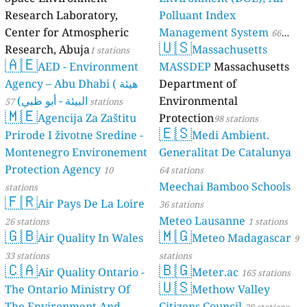
Research Laboratory,
Polluant Index
Center for Atmospheric
Management System
66
🇺🇸
Research, Abuja
Massachusetts
1 stations
stations
🇦🇪
AED - Environment
MASSDEP
Massachusetts
Agency – Abu Dhabi ( هيئة
Department of
البيئة - أبو ظبي)
Environmental
57 stations
🇲🇪
Agencija Za Zaštitu
Protection
98 stations
🇪🇸
Prirode I životne Sredine -
Medi Ambient.
Montenegro Environement
Generalitat De Catalunya
Protection Agency
10
64 stations
Meechai Bamboo Schools
stations
🇫🇷
Air Pays De La Loire
36 stations
Meteo Lausanne
26 stations
1 stations
🇬🇧
🇲🇬
Air Quality In Wales
Meteo Madagascar
9
33 stations
stations
🇨🇦
🇧🇬
Air Quality Ontario -
Meter.ac
165 stations
🇺🇸
The Ontario Ministry Of
Methow Valley
The Environment And
Citizens Council