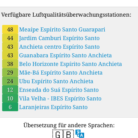
Verfügbare Luftqualitätsüberwachungsstationen:
48
Meaípe Espírito Santo Guarapari
44
Jardim Camburi Espírito Santo
43
Anchieta centro Espírito Santo
43
Guanabara Espírito Santo Anchieta
38
Belo Horizonte Espírito Santo Anchieta
29
Mãe-Bá Espírito Santo Anchieta
24
Ubu Espírito Santo Anchieta
12
Enseada do Suá Espírito Santo
10
Vila Velha - IBES Espírito Santo
6
Laranjeiras Espírito Santo
Übersetzung für andere Sprachen:
🇬🇧