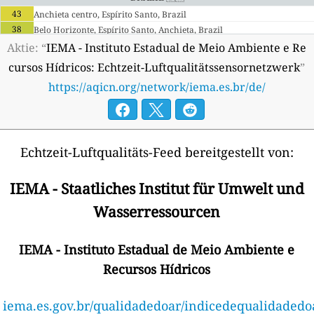
43
Anchieta centro, Espírito Santo, Brazil
38
Belo Horizonte, Espírito Santo, Anchieta, Brazil
43
Guanabara, Espírito Santo, Anchieta, Brazil
Aktie: “
IEMA - Instituto Estadual de Meio Ambiente e Re
48
Meaípe, Espírito Santo, Guarapari, Brazil
cursos Hídricos: Echtzeit-Luftqualitätssensornetzwerk
”
30
Mãe-Bá, Espírito Santo, Anchieta, Brazil
https://aqicn.org/network/iema.es.br/de/
24
Ubu, Espírito Santo, Anchieta, Brazil
Echtzeit-Luftqualitäts-Feed bereitgestellt von:
IEMA - Staatliches Institut für Umwelt und
Wasserressourcen
IEMA - Instituto Estadual de Meio Ambiente e
Recursos Hídricos
iema.es.gov.br/qualidadedoar/indicedequalidadedo