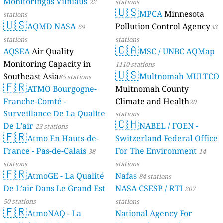
Monitoringas Vilniaus
22
stations
🇺🇸
MPCA
Minnesota
stations
🇺🇸
AQMD NASA
Pollution Control Agency
69
33
stations
stations
🇨🇦
AQSEA
Air Quality
MSC / UNBC AQMap
Monitoring Capacity in
1110 stations
🇺🇸
Southeast Asia
Multnomah MULTCO
85 stations
🇫🇷
ATMO Bourgogne-
Multnomah County
Franche-Comté -
Climate and Health
20
Surveillance De La Qualite
stations
🇨🇭
De L’air
NABEL / FOEN -
23 stations
🇫🇷
Atmo En Hauts-de-
Switzerland Federal Office
France - Pas-de-Calais
For The Environment
38
14
stations
stations
🇫🇷
AtmoGE - La Qualité
Nafas
84 stations
De L’air Dans Le Grand Est
NASA CSESP / RTI
207
50 stations
stations
🇫🇷
AtmoNAQ - La
National Agency For