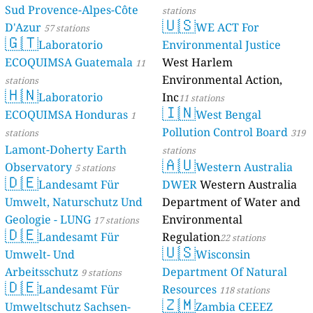
Sud Provence-Alpes-Côte
stations
🇺🇸
D'Azur
WE ACT For
57 stations
🇬🇹
Laboratorio
Environmental Justice
ECOQUIMSA Guatemala
West Harlem
11
Environmental Action,
stations
🇭🇳
Laboratorio
Inc
11 stations
🇮🇳
ECOQUIMSA Honduras
West Bengal
1
Pollution Control Board
stations
319
Lamont-Doherty Earth
stations
🇦🇺
Observatory
Western Australia
5 stations
🇩🇪
Landesamt Für
DWER
Western Australia
Umwelt, Naturschutz Und
Department of Water and
Geologie - LUNG
Environmental
17 stations
🇩🇪
Landesamt Für
Regulation
22 stations
🇺🇸
Umwelt- Und
Wisconsin
Arbeitsschutz
Department Of Natural
9 stations
🇩🇪
Landesamt Für
Resources
118 stations
🇿🇲
Umweltschutz Sachsen-
Zambia CEEEZ