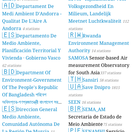
🇦🇩
Departament De
Volksgezondheid En
Medi Ambient D'Andorra -
Milieum, Landelijk
Qualitat De L'Aire A
Meetnet Luchtkwaliteit
112
Andorra
4 stations
stations
🇪🇸
🇷🇼
Departamento De
Rwanda
Medio Ambiente,
Environment Management
Planificación Territorial Y
Authority
14 stations
Vivienda · Gobierno Vasco
SAMOSA
Sensor-based Air
measurement Observatory
62 stations
🇧🇩
Department Of
for South Asia
337 stations
🇹🇭
Environment-Government
Sansiri
58 stations
🇺🇦
Of The People's Republic
Save Dnipro
1815
Of Bangladesh পরিবেশ
stations
অধিদপ্তর-গণপ্রজাতন্ত্রী বাংলাদেশ সরকার
SEEN
16 stations
🇪🇸
🇧🇷
Direccion General
SEMA_AM
17 stations
Medio Ambiente,
Secretaria de Estado de
Comunidad Autónoma De
Meio Ambiente
75 stations
🇵🇪
La Región De Murcia
SENAMHI
Servicio
11