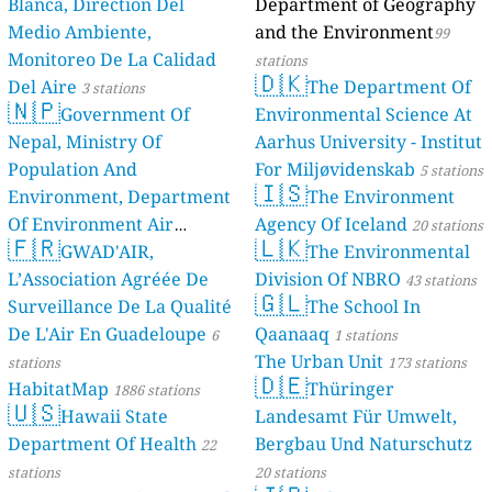
Blanca, Direction Del
Department of Geography
Medio Ambiente,
and the Environment
99
Monitoreo De La Calidad
stations
🇩🇰
Del Aire
The Department Of
3 stations
🇳🇵
Government Of
Environmental Science At
Nepal, Ministry Of
Aarhus University - Institut
Population And
For Miljøvidenskab
5 stations
🇮🇸
Environment, Department
The Environment
Of Environment Air
Agency Of Iceland
20 stations
🇫🇷
🇱🇰
Quality Monitoring
GWAD'AIR,
The Environmental
30
L’Association Agréée De
Division Of NBRO
stations
43 stations
🇬🇱
Surveillance De La Qualité
The School In
De L'Air En Guadeloupe
Qaanaaq
6
1 stations
The Urban Unit
stations
173 stations
🇩🇪
HabitatMap
Thüringer
1886 stations
🇺🇸
Hawaii State
Landesamt Für Umwelt,
Department Of Health
Bergbau Und Naturschutz
22
stations
20 stations