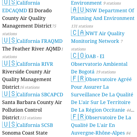
🇺🇸
California
Environment
9 stations
🇦🇺
EDCAQMD
El Dorado
NSW Department Of
County Air Quality
Planning And Environment
Management District
75
131 stations
🇨🇦
NWT Air Quality
stations
🇺🇸
California FRAQMD
Monitoring Network
7
The Feather River AQMD
1
stations
🇨🇴
OAB - El
stations
🇺🇸
California RIVR
Observatorio Ambiental
Riverside County Air
De Bogotá
19 stations
🇫🇷
Quality Management
Observatoire Agréé
District
Pour Assurer La
16 stations
🇺🇸
California SBCAPCD
Surveillance De La Qualité
Santa Barbara County Air
De L’air Sur Le Territoire
Pollution Control
De La Région Occitanie
44
🇫🇷
District
Observatoire De La
115 stations
stations
🇺🇸
California SCSB
Qualité De L'air En
Sonoma Coast State
Auvergne-Rhône-Alpes
84