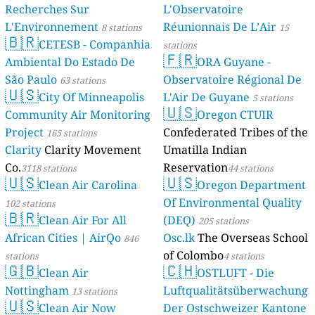
Recherches Sur
L'Observatoire
L'Environnement
Réunionnais De L’Air
8 stations
15
🇧🇷
CETESB - Companhia
stations
🇫🇷
Ambiental Do Estado De
ORA Guyane -
São Paulo
Observatoire Régional De
63 stations
🇺🇸
City Of Minneapolis
L'Air De Guyane
5 stations
🇺🇸
Community Air Monitoring
Oregon CTUIR
Project
Confederated Tribes of the
165 stations
Clarity
Clarity Movement
Umatilla Indian
Co.
Reservation
3118 stations
44 stations
🇺🇸
🇺🇸
Clean Air Carolina
Oregon Department
Of Environmental Quality
102 stations
🇧🇷
Clean Air For All
(DEQ)
205 stations
African Cities | AirQo
Osc.lk
The Overseas School
846
of Colombo
stations
4 stations
🇬🇧
🇨🇭
Clean Air
OSTLUFT - Die
Nottingham
Luftqualitätsüberwachung
13 stations
🇺🇸
Clean Air Now
Der Ostschweizer Kantone