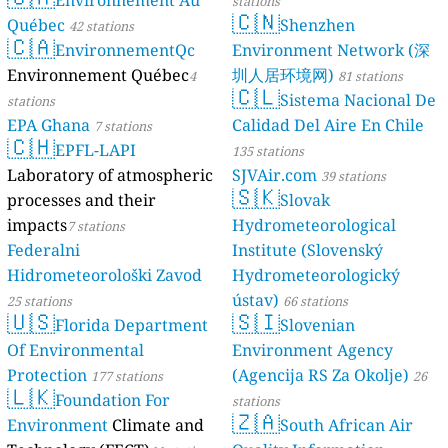
Environnement Au
stations
🇨🇳
Québec
Shenzhen
42 stations
🇨🇦
EnvironnementQc
Environment Network (深
Environnement Québec
圳人居环境网)
4
81 stations
🇨🇱
Sistema Nacional De
stations
EPA Ghana
Calidad Del Aire En Chile
7 stations
🇨🇭
EPFL-LAPI
135 stations
Laboratory of atmospheric
SJVAir.com
39 stations
🇸🇰
processes and their
Slovak
impacts
Hydrometeorological
7 stations
Federalni
Institute (Slovenský
Hidrometeorološki Zavod
Hydrometeorologický
ústav)
25 stations
66 stations
🇺🇸
🇸🇮
Florida Department
Slovenian
Of Environmental
Environment Agency
Protection
(Agencija RS Za Okolje)
177 stations
26
🇱🇰
Foundation For
stations
🇿🇦
Environment
Climate and
South African Air