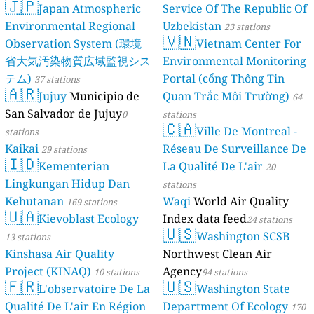
🇯🇵
Japan Atmospheric
Service Of The Republic Of
Environmental Regional
Uzbekistan
23 stations
🇻🇳
Observation System (環境
Vietnam Center For
省大気汚染物質広域監視シス
Environmental Monitoring
テム)
Portal (cổng Thông Tin
37 stations
🇦🇷
Jujuy
Municipio de
Quan Trắc Môi Trường)
64
San Salvador de Jujuy
0
stations
🇨🇦
Ville De Montreal -
stations
Kaikai
Réseau De Surveillance De
29 stations
🇮🇩
Kementerian
La Qualité De L'air
20
Lingkungan Hidup Dan
stations
Kehutanan
Waqi
World Air Quality
169 stations
🇺🇦
Kievoblast Ecology
Index data feed
24 stations
🇺🇸
Washington SCSB
13 stations
Kinshasa Air Quality
Northwest Clean Air
Project (KINAQ)
Agency
10 stations
94 stations
🇫🇷
🇺🇸
L'observatoire De La
Washington State
Qualité De L'air En Région
Department Of Ecology
170