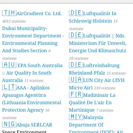
🇹🇭
🇩🇪
AirGradient Co. Ltd.
Luftqualität In
Schleswig-Holstein
4012 stations
15
Dubai Municipality-
stations
🇩🇪
Environment Department -
Luftqualität | Nds.
Environmental Planning
Ministerium Für Umwelt,
And Studies Section
Energie Und Klimaschutz
8
stations
28 stations
🇦🇺
🇩🇪
EPA South Australia
Luftreinhaltung
:: Air Quality In South
Rheinland-Pfalz
25 stations
🇺🇦
Australia
LUN City Air (ЛУН
11 stations
🇱🇹
AAA - Aplinkos
Місто Air)
210 stations
🇫🇷
Apsaugos Agentūra
Madininair La
(Lithuania Environmental
Qualité De L’air En
Protection Agency
Martinique
16
7 stations
🇲🇾
Malaysia
stations
🇳🇬
Abuja SERLCAR
Department Of
Space Environment
Environment (DOE); Air