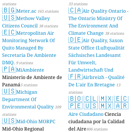
stations
33 stations
🇧🇬
🇨🇦
Meter.ac
Air Quality Ontario -
165 stations
🇺🇸
Methow Valley
The Ontario Ministry Of
Citizens Council
The Environment And
38 stations
🇪🇨
Metropolitan Air
Climate Change
38 stations
🇩🇪
Monitoring Network Of
Air Quality, Saxon
Quito Managed By
State Office (Luftqualität
Secretaria De Ambiente
Sächsisches Landesamt
DMQ.
Für Umwelt,
9 stations
🇵🇦
MiAmbiente
Landwirtschaft Und
🇫🇷
Ministerio de Ambiente de
Geologie)
Airbreizh - Qualité
50 stations
Panamá
De L'air En Bretagne
5 stations
13
🇺🇸
Michigan
stations
🇧🇴
🇨🇱
🇲🇽
🇪🇨
Department Of
🇵🇪
🇺🇸
🇲🇽
🇦🇷
Environmental Quality
109
Aire Ciudadano
Ciencia
stations
🇺🇸
Mid-Ohio MORPC
ciudadana por la Calidad
Mid-Ohio Regional
del Aire
806 stations