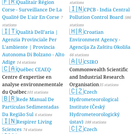
🇫🇷
Qualitair Région
stations
🇮🇳
Corse - Surveillance De La
CPCB - India Central
Qualité De L'air En Corse
Pollution Control Board
7
586
stations
stations
🇮🇹
🇭🇷
Qualità Dell’aria |
Croatian
Agenzia Provinciale Per
Environment Agency -
L'ambiente | Provincia
Agencija Za Zaštitu Okoliša
Autonoma Di Bolzano - Alto
66 stations
🇦🇺
Adige
CSIRO
14 stations
🇨🇦
Québec CEAEQ
Commonwealth Scientific
Centre d'expertise en
and Industrial Research
analyse environnementale
Organisation
35 stations
🇨🇿
du Québec
Czech
101 stations
🇧🇷
Rede Manual De
Hydrometeorological
Partículas Sedimentadas
Institute (Český
Da Região Sul
Hydrometeorologický
6 stations
🇮🇳
Respirer Living
ústav)
188 stations
🇨🇿
Sciences
Czech
74 stations