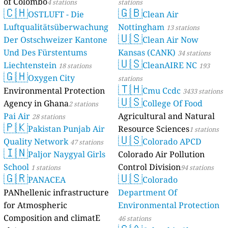
of Colombo
4 stations
stations
🇨🇭
🇬🇧
OSTLUFT - Die
Clean Air
Luftqualitätsüberwachung
Nottingham
13 stations
🇺🇸
Der Ostschweizer Kantone
Clean Air Now
Und Des Fürstentums
Kansas (CANK)
34 stations
🇺🇸
Liechtenstein
CleanAIRE NC
18 stations
193
🇬🇭
Oxygen City
stations
🇹🇭
Environmental Protection
Cmu Ccdc
3433 stations
🇺🇸
Agency in Ghana
College Of Food
2 stations
Pai Air
Agricultural and Natural
28 stations
🇵🇰
Pakistan Punjab Air
Resource Sciences
1 stations
🇺🇸
Quality Network
Colorado APCD
47 stations
🇮🇳
Paljor Naygyal Girls
Colorado Air Pollution
School
Control Division
1 stations
94 stations
🇬🇷
🇺🇸
PANACEA
Colorado
PANhellenic infrastructure
Department Of
for Atmospheric
Environmental Protection
Composition and climatE
46 stations