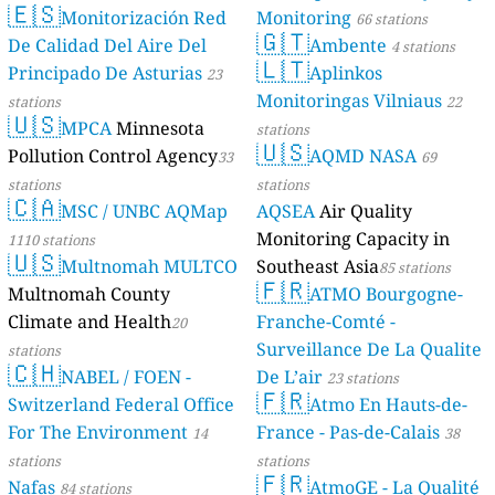
🇪🇸
Monitorización Red
Monitoring
66 stations
🇬🇹
De Calidad Del Aire Del
Ambente
4 stations
🇱🇹
Principado De Asturias
Aplinkos
23
Monitoringas Vilniaus
stations
22
🇺🇸
MPCA
Minnesota
stations
🇺🇸
Pollution Control Agency
AQMD NASA
33
69
stations
stations
🇨🇦
MSC / UNBC AQMap
AQSEA
Air Quality
Monitoring Capacity in
1110 stations
🇺🇸
Multnomah MULTCO
Southeast Asia
85 stations
🇫🇷
Multnomah County
ATMO Bourgogne-
Climate and Health
Franche-Comté -
20
Surveillance De La Qualite
stations
🇨🇭
NABEL / FOEN -
De L’air
23 stations
🇫🇷
Switzerland Federal Office
Atmo En Hauts-de-
For The Environment
France - Pas-de-Calais
14
38
stations
stations
🇫🇷
Nafas
AtmoGE - La Qualité
84 stations