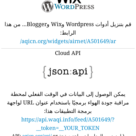
قم بتنزيل أدوات Wordpress وWix وBlogger... من هذا
الرابط:
aqicn.org/widgets/airnet/A501649/ar/
Cloud API
يمكن الوصول إلى البيانات في الوقت الفعلي لمحطة
مراقبة جودة الهواء برمجيًا باستخدام عنوان URL لواجهة
برمجة التطبيقات هذا:
https://api.waqi.info/feed/A501649/?
token=__YOUR_TOKEN__
(
لمزيد من المعلومات، راجع صفحة API:
or
aqicn.org/api/