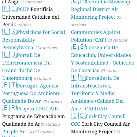
🇨🇦
chAnge
Columbia Shuswap
123 stations
🇵🇪
PCUP
Pontificia
Regional District Air
Universidad Católica del
Monitoring Project
35
Perú
5 stations
stations
🇺🇸
Physicians For Social
Communities Against
Responsibility
Pollution (CAP)
11 stations
🇪🇸
Pennsylvania
Consejería De
114 stations
🇱🇺
Portail De
Educación, Universidades
L'Environnement Du
Y Sostenibilidad - Gobierno
Grand-duché De
De Canarias
49 stations
🇪🇸
Luxembourg
Conselleria De
5 stations
🇵🇹
Portugal -Agencia
Infraestructuras,
Portuguesa Do Ambiente -
Territorio Y Medio
Qualidade Do Ar
Ambiente (Calidad Del
70 stations
🇧🇷
Projeto EDUC.AIR
Aire - CALIDAD
🇮🇪
Programa de Educação em
AMBIENTAL)
Cork City Council
23 stations
Qualidade do Ar
CCC
Cork City Council Air
31 stations
Purple Air
Monitoring Project
74167 stations
53