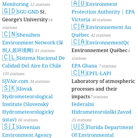
🇦🇺
Monitoring
Environment
12 stations
🇬🇩
SGU-GND
St.
Protection Authority | EPA
George’s University
Victoria
14
40 stations
🇨🇦
Environnement Au
stations
🇨🇳
Shenzhen
Québec
42 stations
🇨🇦
Environment Network (深
EnvironnementQc
圳人居环境网)
Environnement Québec
81 stations
4
🇨🇱
Sistema Nacional De
stations
Calidad Del Aire En Chile
EPA Ghana
7 stations
🇨🇭
EPFL-LAPI
135 stations
SJVAir.com
Laboratory of atmospheric
34 stations
🇸🇰
Slovak
processes and their
Hydrometeorological
impacts
7 stations
Institute (Slovenský
Federalni
Hydrometeorologický
Hidrometeorološki Zavod
ústav)
66 stations
25 stations
🇸🇮
🇺🇸
Slovenian
Florida Department
Environment Agency
Of Environmental