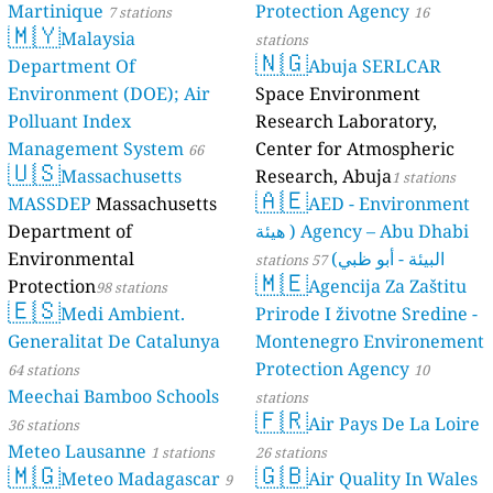
Martinique
Protection Agency
7 stations
16
🇲🇾
Malaysia
stations
🇳🇬
Department Of
Abuja SERLCAR
Environment (DOE); Air
Space Environment
Polluant Index
Research Laboratory,
Management System
Center for Atmospheric
66
🇺🇸
Massachusetts
Research, Abuja
stations
1 stations
🇦🇪
MASSDEP
Massachusetts
AED - Environment
Agency – Abu Dhabi ( هيئة
Department of
البيئة - أبو ظبي)
Environmental
57 stations
🇲🇪
Protection
Agencija Za Zaštitu
98 stations
🇪🇸
Medi Ambient.
Prirode I životne Sredine -
Generalitat De Catalunya
Montenegro Environement
Protection Agency
64 stations
10
Meechai Bamboo Schools
stations
🇫🇷
Air Pays De La Loire
36 stations
Meteo Lausanne
1 stations
26 stations
🇲🇬
🇬🇧
Meteo Madagascar
Air Quality In Wales
9