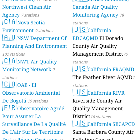
Northwest Clean Air
Canada Air Quality
Agency
Monitoring Agency
7 stations
78
🇨🇦
Nova Scotia
stations
🇺🇸
Environment
California
9 stations
🇦🇺
NSW Department Of
EDCAQMD
El Dorado
Planning And Environment
County Air Quality
Management District
131 stations
75
🇨🇦
NWT Air Quality
stations
🇺🇸
Monitoring Network
California FRAQMD
7
The Feather River AQMD
stations
1
🇨🇴
OAB - El
stations
🇺🇸
Observatorio Ambiental
California RIVR
De Bogotá
Riverside County Air
19 stations
🇫🇷
Observatoire Agréé
Quality Management
Pour Assurer La
District
16 stations
🇺🇸
Surveillance De La Qualité
California SBCAPCD
De L’air Sur Le Territoire
Santa Barbara County Air
De La Région Occitanie
Pollution Control