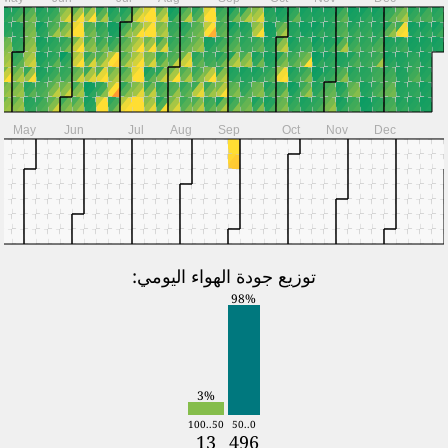
May
Jun
Jul
Aug
Sep
Oct
Nov
Dec
توزيع جودة الهواء اليومي:
98%
3%
50..100
0..50
13
496