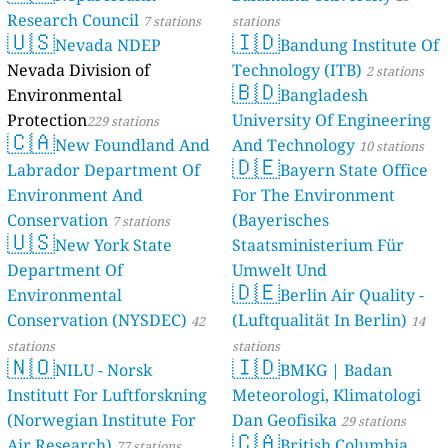
Research Council
7 stations
stations
🇺🇸
🇮🇩
Nevada NDEP
Bandung Institute Of
Nevada Division of
Technology (ITB)
2 stations
🇧🇩
Environmental
Bangladesh
Protection
University Of Engineering
229 stations
🇨🇦
New Foundland And
And Technology
10 stations
🇩🇪
Labrador Department Of
Bayern State Office
Environment And
For The Environment
Conservation
(Bayerisches
7 stations
🇺🇸
New York State
Staatsministerium Für
Department Of
Umwelt Und
🇩🇪
Environmental
Berlin Air Quality -
Verbraucherschutz) - LfU
Conservation (NYSDEC)
(Luftqualität In Berlin)
42
46 stations
14
stations
stations
🇳🇴
🇮🇩
NILU - Norsk
BMKG | Badan
Institutt For Luftforskning
Meteorologi, Klimatologi
(Norwegian Institute For
Dan Geofisika
29 stations
🇨🇦
Air Research)
British Columbia,
77 stations