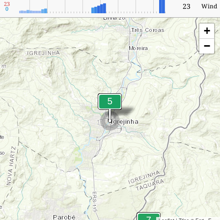
23
23
Wind
0
+
−