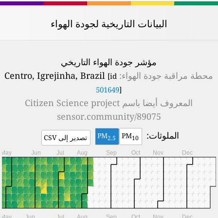
البيانات التاريخية لجودة الهواء
مؤشر جودة الهواء التاريخي
محطة مراقبة جودة الهواء:
Centro, Igrejinha, Brazil
[id
501649
]
المعروف أيضا باسم
Citizen Science project
sensor.community/89075
الملوثات:
PM
PM
تصدير إلى CSV
2.5
10
May
Jun
Jul
Aug
Sep
Oct
Nov
Dec
May
Jun
Jul
Aug
Sep
Oct
Nov
Dec