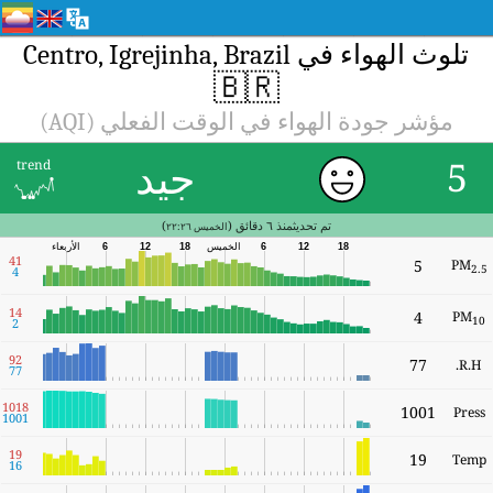
تلوث الهواء في Centro, Igrejinha, Brazil
🇧🇷
مؤشر جودة الهواء في الوقت الفعلي (AQI)
جيد
5
trend
تم تحديثمنذ ٦ دقائق (
)
الخميس ٢٢:٢٦
الأربعاء
18
12
6
الخميس
18
12
6
41
5
PM
2.5
4
14
4
PM
10
2
92
77
R.H.
77
1018
1001
Press
1001
19
19
Temp
16