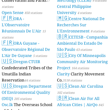
Conservation and Parks
Metrology (CLEM)
27
9 stations
Central Philippine
stations
Open Sense
University
850 stations
4 stations
🇫🇷
🇲🇬
ORA -
Centre National De
L'Observatoire
Recherches Sur
Réunionnais De L’Air
L'Environnement
15
8 stations
🇧🇷
CETESB - Companhia
stations
🇫🇷
ORA Guyane -
Ambiental Do Estado De
Observatoire Régional De
São Paulo
63 stations
🇺🇸
L'Air De Guyane
City Of Minneapolis
5 stations
🇺🇸
Oregon CTUIR
Community Air Monitoring
Confederated Tribes of the
Project
164 stations
Umatilla Indian
Clarity
Clarity Movement
Reservation
Co.
44 stations
3118 stations
🇺🇸
🇺🇸
Oregon Department
Clean Air Carolina
Of Environmental Quality
102 stations
🇧🇷
(DEQ)
Clean Air For All
205 stations
Osc.lk
The Overseas School
African Cities | AirQo
845