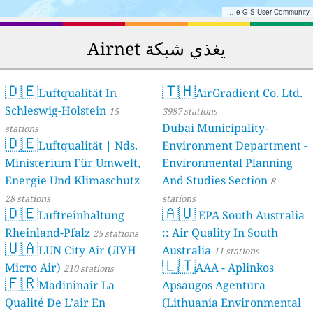
Tiles © Esri — Esri, DeLorme, NAVTEQ, TomTom, Intermap, iPC, USGS, FAO, NPS, NRCAN, GeoBase, Kadaster NL, Ordnance Survey, Esri Japan, METI, Esri China (Hong Kong), and the GIS User Community
يغذي شبكة Airnet
🇩🇪
🇹🇭
Luftqualität In
AirGradient Co. Ltd.
Schleswig-Holstein
15
3987 stations
Dubai Municipality-
stations
🇩🇪
Luftqualität | Nds.
Environment Department -
Ministerium Für Umwelt,
Environmental Planning
Energie Und Klimaschutz
And Studies Section
8
28 stations
stations
🇩🇪
🇦🇺
Luftreinhaltung
EPA South Australia
Rheinland-Pfalz
:: Air Quality In South
25 stations
🇺🇦
LUN City Air (ЛУН
Australia
11 stations
🇱🇹
Місто Air)
AAA - Aplinkos
210 stations
🇫🇷
Madininair La
Apsaugos Agentūra
Qualité De L’air En
(Lithuania Environmental