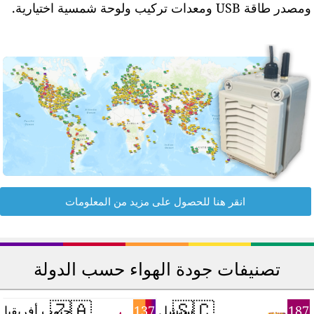
مصدر طاقة USB ومعدات تركيب ولوحة شمسية اختيارية.
انقر هنا للحصول على مزيد من المعلومات
تصنيفات جودة الهواء حسب الدولة
🇿🇦
🇸🇨
3
137
187
سيشل
جنوب أفريقيا