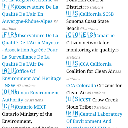
44
🇫🇷
Observatoire De La
District
stations
115 stations
🇺🇸
Qualité De L'air En
California SCSB
Auvergne-Rhône-Alpes
Sonoma Coast State
84
Beach
stations
40 stations
🇫🇷
🇨🇴
🇪🇸
Observatoire De La
Canair.io
Qualité De L'Air à Mayotte
Citizen network for
- Association Agréée Pour
monitoring air quality
29
La Surveillance De La
stations
🇺🇸
Qualité De L'Air De
CCA California
🇦🇺
Mayotte
Office Of
Coalition for Clean Air
4 stations
222
Environment And Heritage
stations
- NSW
CCA Colorado
Citizens for
97 stations
🇴🇲
Oman Environment
Clean Air
40 stations
🇺🇸
Authority
CCST
Crow Creek
62 stations
🇨🇦
Ontario MECP
Sioux Tribe
10 stations
🇲🇳
Ontario Ministry of the
Central Laboratory
Environment,
Of Environment And