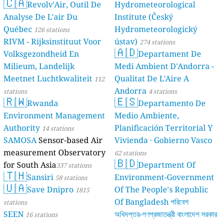
🇨🇦
Revolv'Air, Outil De
Hydrometeorological
Analyse De L'air Du
Institute (Český
Québec
Hydrometeorologický
126 stations
RIVM - Rijksinstituut Voor
ústav)
274 stations
🇦🇩
Volksgezondheid En
Departament De
Milieum, Landelijk
Medi Ambient D'Andorra -
Meetnet Luchtkwaliteit
Qualitat De L'Aire A
112
Andorra
stations
4 stations
🇷🇼
🇪🇸
Rwanda
Departamento De
Environment Management
Medio Ambiente,
Authority
Planificación Territorial Y
14 stations
SAMOSA
Sensor-based Air
Vivienda · Gobierno Vasco
measurement Observatory
62 stations
🇧🇩
for South Asia
Department Of
337 stations
🇹🇭
Sansiri
Environment-Government
58 stations
🇺🇦
Save Dnipro
Of The People's Republic
1815
Of Bangladesh পরিবেশ
stations
SEEN
অধিদপ্তর-গণপ্রজাতন্ত্রী বাংলাদেশ সরকার
16 stations