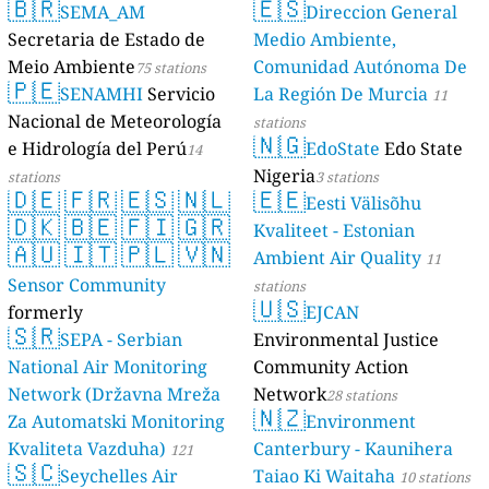
🇧🇷
🇪🇸
SEMA_AM
Direccion General
17 stations
Secretaria de Estado de
Medio Ambiente,
Meio Ambiente
Comunidad Autónoma De
75 stations
🇵🇪
SENAMHI
Servicio
La Región De Murcia
11
Nacional de Meteorología
stations
🇳🇬
e Hidrología del Perú
EdoState
Edo State
14
Nigeria
stations
3 stations
🇩🇪
🇫🇷
🇪🇸
🇳🇱
🇪🇪
Eesti Välisõhu
🇩🇰
🇧🇪
🇫🇮
🇬🇷
Kvaliteet - Estonian
🇦🇺
🇮🇹
🇵🇱
🇻🇳
Ambient Air Quality
11
Sensor Community
stations
🇺🇸
formerly
EJCAN
🇸🇷
luftdaten.info
SEPA - Serbian
Environmental Justice
35809 stations
National Air Monitoring
Community Action
Network (Državna Mreža
Network
28 stations
🇳🇿
Za Automatski Monitoring
Environment
Kvaliteta Vazduha)
Canterbury - Kaunihera
121
🇸🇨
Seychelles Air
Taiao Ki Waitaha
stations
10 stations