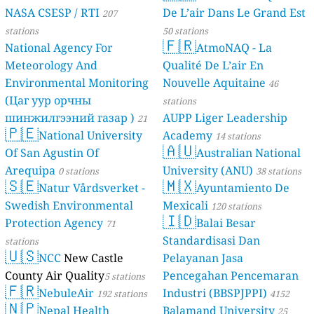
NASA CSESP / RTI
De L’air Dans Le Grand Est
207
stations
50 stations
🇫🇷
National Agency For
AtmoNAQ - La
Meteorology And
Qualité De L’air En
Environmental Monitoring
Nouvelle Aquitaine
46
(Цаг уур орчны
stations
шинжилгээний газар )
AUPP Liger Leadership
21
🇵🇪
National University
Academy
stations
14 stations
🇦🇺
Of San Agustin Of
Australian National
Arequipa
University (ANU)
0 stations
38 stations
🇸🇪
🇲🇽
Natur Vårdsverket -
Ayuntamiento De
Swedish Environmental
Mexicali
120 stations
🇮🇩
Protection Agency
Balai Besar
71
Standardisasi Dan
stations
🇺🇸
NCC
New Castle
Pelayanan Jasa
County Air Quality
Pencegahan Pencemaran
5 stations
🇫🇷
NebuleAir
Industri (BBSPJPPI)
192 stations
4152
🇳🇵
Nepal Health
Balamand University
stations
25