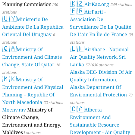
🇰🇿
Planning Commission
AirKaz.org
150
249 stations
🇫🇷
AirParif -
stations
🇺🇾
Ministerio De
Association De
Ambiente De La República
Surveillance De La Qualité
Oriental Del Uruguay
De L'air En Île-de-France
6
39
stations
stations
🇶🇦
🇱🇰
Ministry Of
AirShare - National
Environment And Climate
Air Quality Network, Sri
Change, State Of Qatar
Lanka
16
571630 stations
Alaska DEC- Division Of Air
stations
🇲🇰
Ministry Of
Quality Information,
Environment And Physical
Alaska Department Of
Planning – Republic Of
Enviromental Protection
73
North Macedonia
22 stations
stations
🇨🇦
Moenv.mv
Ministry of
Alberta
Climate Change,
Environment And
Environment and Energy,
Sustainable Resource
Maldives
Development - Air Quality
1 stations