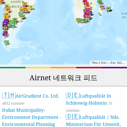
Tiles © Esri — Esri, DeLorme, NAVTEQ, TomTom, Intermap, iPC, USGS, FAO, NPS, NRCAN, GeoBase, Kadaster NL, Ordnance Survey, Esri Japan, METI, Esri China (Hong Kong), and the GIS User Community
Airnet 네트워크 피드
🇹🇭
🇩🇪
AirGradient Co. Ltd.
Luftqualität In
Schleswig-Holstein
4012 stations
15
Dubai Municipality-
stations
🇩🇪
Environment Department -
Luftqualität | Nds.
Environmental Planning
Ministerium Für Umwelt,