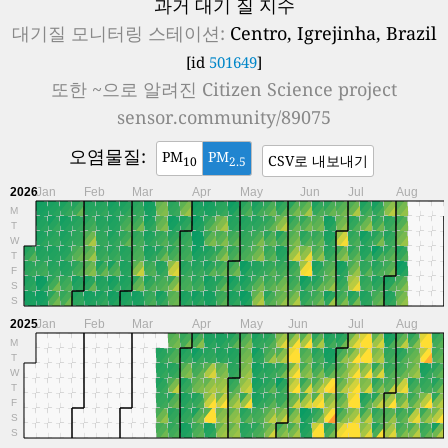
과거 대기 질 지수
대기질 모니터링 스테이션:
Centro, Igrejinha, Brazil
[id
501649
]
또한 ~으로 알려진
Citizen Science project
sensor.community/89075
오염물질:
PM
PM
CSV로 내보내기
10
2.5
2026
Jan
Feb
Mar
Apr
May
Jun
Jul
Aug
M
T
W
T
F
S
S
2025
Jan
Feb
Mar
Apr
May
Jun
Jul
Aug
M
T
W
T
F
S
S