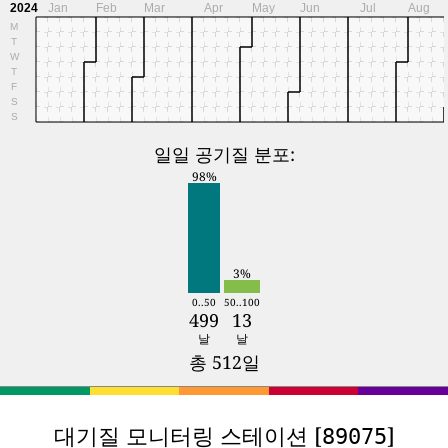
2024
Jan
Feb
Mar
Apr
May
Jun
Jul
Aug
M
T
W
T
F
S
S
일일 공기질 분포:
98%
3%
0..50
50..100
499
13
날
날
총 512일
대기질 모니터링 스테이션 [
]
89075