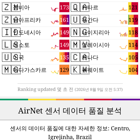
🇿🇲
🇶🇦
173
121
잠비아
카타르
🇿🇦
🇺🇬
161
119
남아프리카
우간다
🇮🇩
🇳🇬
149
118
인도네시아
나이지리아
🇱🇸
🇲🇾
149
114
레소토
말레이시아
🇺🇸
🇨🇦
135
105
미국
캐나다
🇲🇬
🇰🇼
129
104
마다가스카르
쿠웨이트
Ranking updated 몇 초 전
(2026년 8월 9일 오전 5:37)
AirNet 센서 데이터 품질 분석
센서의 데이터 품질에 대한 자세한 정보:
Centro,
Igrejinha, Brazil