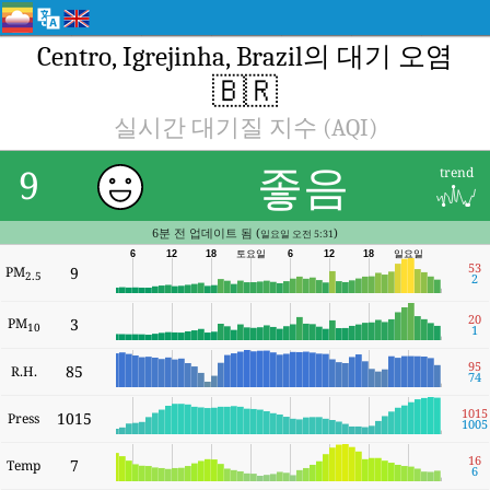
Centro, Igrejinha, Brazil의 대기 오염
🇧🇷
실시간 대기질 지수 (AQI)
좋음
9
trend
6분 전 업데이트 됨 (
)
일요일 오전 5:31
6
12
18
토요일
6
12
18
일요일
53
PM
9
2.5
2
20
PM
3
10
1
95
85
R.H.
74
1015
1015
Press
1005
16
7
Temp
6