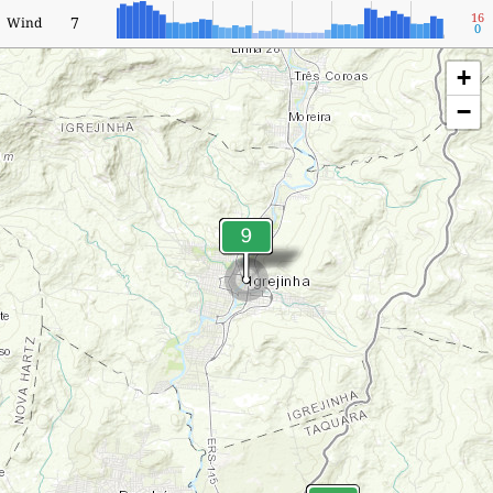
16
7
Wind
0
+
−