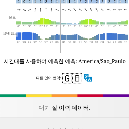
1
0
1
1
1
2
1
1
1
1
1
2
2
2
2
2
2
2
1
1
온도
6°
5°
5°
6°
12°
11°
7°
4°
3°
2°
2°
6°
10°
11°
6°
5°
4°
4°
5°
7°
상대 습도
98
99
99
92
56
57
77
86
81
80
84
71
58
58
81
88
94
91
88
83
시간대를 사용하여 예측한 예측: America/Sao_Paulo
🇬🇧
다른 언어 번역:
대기 질 이력 데이터.