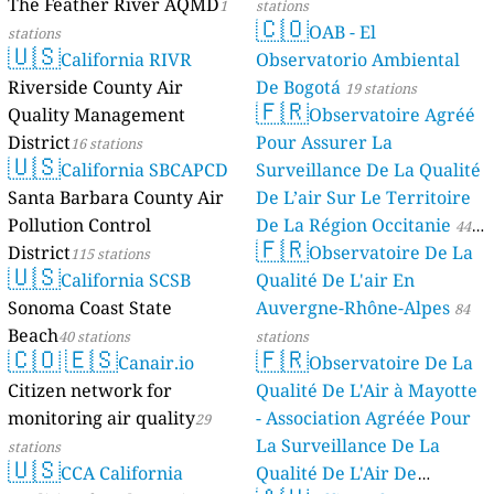
The Feather River AQMD
1
stations
🇨🇴
OAB - El
stations
🇺🇸
California RIVR
Observatorio Ambiental
Riverside County Air
De Bogotá
19 stations
🇫🇷
Quality Management
Observatoire Agréé
District
Pour Assurer La
16 stations
🇺🇸
California SBCAPCD
Surveillance De La Qualité
Santa Barbara County Air
De L’air Sur Le Territoire
Pollution Control
De La Région Occitanie
44
🇫🇷
District
Observatoire De La
115 stations
stations
🇺🇸
California SCSB
Qualité De L'air En
Sonoma Coast State
Auvergne-Rhône-Alpes
84
Beach
40 stations
stations
🇨🇴
🇪🇸
🇫🇷
Canair.io
Observatoire De La
Citizen network for
Qualité De L'Air à Mayotte
monitoring air quality
- Association Agréée Pour
29
La Surveillance De La
stations
🇺🇸
CCA California
Qualité De L'Air De