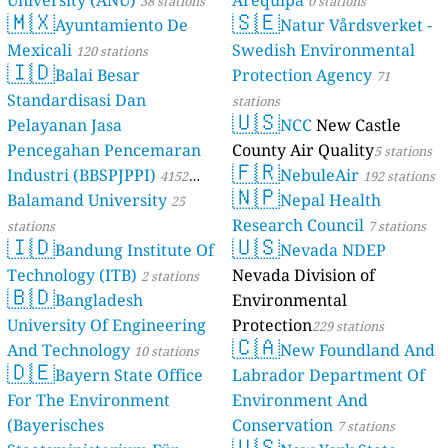
38 stations
0 stations
🇲🇽
🇸🇪
Ayuntamiento De
Natur Vårdsverket -
Mexicali
Swedish Environmental
120 stations
🇮🇩
Balai Besar
Protection Agency
71
Standardisasi Dan
stations
🇺🇸
Pelayanan Jasa
NCC
New Castle
Pencegahan Pencemaran
County Air Quality
5 stations
🇫🇷
Industri (BBSPJPPI)
NebuleAir
4152
192 stations
🇳🇵
Balamand University
Nepal Health
stations
25
Research Council
stations
7 stations
🇮🇩
🇺🇸
Bandung Institute Of
Nevada NDEP
Technology (ITB)
Nevada Division of
2 stations
🇧🇩
Bangladesh
Environmental
University Of Engineering
Protection
229 stations
🇨🇦
And Technology
New Foundland And
10 stations
🇩🇪
Bayern State Office
Labrador Department Of
For The Environment
Environment And
(Bayerisches
Conservation
7 stations
🇺🇸