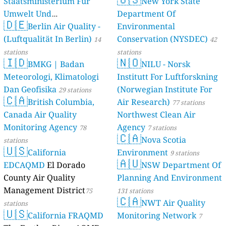
Staatsministerium Für
New York State
Umwelt Und
Department Of
🇩🇪
Berlin Air Quality -
Verbraucherschutz) - LfU
Environmental
(Luftqualität In Berlin)
Conservation (NYSDEC)
46 stations
14
42
stations
stations
🇮🇩
🇳🇴
BMKG | Badan
NILU - Norsk
Meteorologi, Klimatologi
Institutt For Luftforskning
Dan Geofisika
(Norwegian Institute For
29 stations
🇨🇦
British Columbia,
Air Research)
77 stations
Canada Air Quality
Northwest Clean Air
Monitoring Agency
Agency
78
7 stations
🇨🇦
Nova Scotia
stations
🇺🇸
California
Environment
9 stations
🇦🇺
EDCAQMD
El Dorado
NSW Department Of
County Air Quality
Planning And Environment
Management District
75
131 stations
🇨🇦
NWT Air Quality
stations
🇺🇸
California FRAQMD
Monitoring Network
7