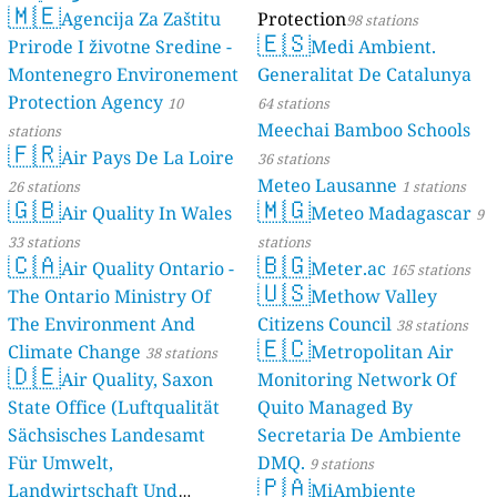
🇲🇪
Agencija Za Zaštitu
Protection
98 stations
🇪🇸
Prirode I životne Sredine -
Medi Ambient.
Montenegro Environement
Generalitat De Catalunya
Protection Agency
10
64 stations
Meechai Bamboo Schools
stations
🇫🇷
Air Pays De La Loire
36 stations
Meteo Lausanne
26 stations
1 stations
🇬🇧
🇲🇬
Air Quality In Wales
Meteo Madagascar
9
33 stations
stations
🇨🇦
🇧🇬
Air Quality Ontario -
Meter.ac
165 stations
🇺🇸
The Ontario Ministry Of
Methow Valley
The Environment And
Citizens Council
38 stations
🇪🇨
Climate Change
Metropolitan Air
38 stations
🇩🇪
Air Quality, Saxon
Monitoring Network Of
State Office (Luftqualität
Quito Managed By
Sächsisches Landesamt
Secretaria De Ambiente
Für Umwelt,
DMQ.
9 stations
🇵🇦
Landwirtschaft Und
MiAmbiente