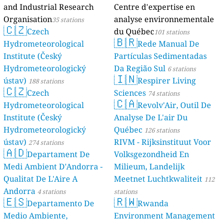
and Industrial Research
Centre d'expertise en
Organisation
analyse environnementale
35 stations
🇨🇿
Czech
du Québec
101 stations
🇧🇷
Hydrometeorological
Rede Manual De
Institute (Český
Partículas Sedimentadas
Hydrometeorologický
Da Região Sul
6 stations
🇮🇳
ústav)
Respirer Living
188 stations
🇨🇿
Czech
Sciences
74 stations
🇨🇦
Hydrometeorological
Revolv'Air, Outil De
Institute (Český
Analyse De L'air Du
Hydrometeorologický
Québec
126 stations
ústav)
RIVM - Rijksinstituut Voor
274 stations
🇦🇩
Departament De
Volksgezondheid En
Medi Ambient D'Andorra -
Milieum, Landelijk
Qualitat De L'Aire A
Meetnet Luchtkwaliteit
112
Andorra
4 stations
stations
🇪🇸
🇷🇼
Departamento De
Rwanda
Medio Ambiente,
Environment Management