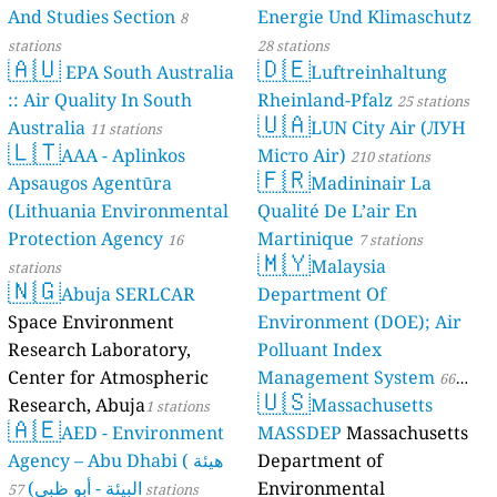
And Studies Section
Energie Und Klimaschutz
8
stations
28 stations
🇦🇺
🇩🇪
EPA South Australia
Luftreinhaltung
:: Air Quality In South
Rheinland-Pfalz
25 stations
🇺🇦
Australia
LUN City Air (ЛУН
11 stations
🇱🇹
AAA - Aplinkos
Місто Air)
210 stations
🇫🇷
Apsaugos Agentūra
Madininair La
(Lithuania Environmental
Qualité De L’air En
Protection Agency
Martinique
16
7 stations
🇲🇾
Malaysia
stations
🇳🇬
Abuja SERLCAR
Department Of
Space Environment
Environment (DOE); Air
Research Laboratory,
Polluant Index
Center for Atmospheric
Management System
66
🇺🇸
Research, Abuja
Massachusetts
1 stations
stations
🇦🇪
AED - Environment
MASSDEP
Massachusetts
Agency – Abu Dhabi ( هيئة
Department of
البيئة - أبو ظبي)
Environmental
57 stations