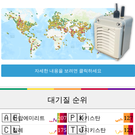
자세한 내용을 보려면 클릭하세요
대기질 순위
🇦🇪
🇵🇰
207
127
아랍에미리트
파키스탄
🇨🇱
🇹🇯
175
121
칠레
타지키스탄