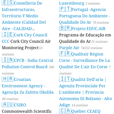
🇪🇸
Conselleria De
Luxembourg
5 stations
🇵🇹
Infraestructuras,
Portugal -Agencia
Territorio Y Medio
Portuguesa Do Ambiente -
Ambiente (Calidad Del
Qualidade Do Ar
70 stations
🇧🇷
Aire - CALIDAD
Projeto EDUC.AIR
🇮🇪
AMBIENTAL)
Cork City Council
Programa de Educação em
23 stations
CCC
Cork City Council Air
Qualidade do Ar
31 stations
Monitoring Project
Purple Air
53
74252 stations
🇫🇷
Qualitair Région
stations
🇮🇳
CPCB - India Central
Corse - Surveillance De La
Pollution Control Board
Qualité De L'air En Corse
586
7
stations
stations
🇭🇷
🇮🇹
Croatian
Qualità Dell’aria |
Environment Agency -
Agenzia Provinciale Per
Agencija Za Zaštitu Okoliša
L'ambiente | Provincia
Autonoma Di Bolzano - Alto
66 stations
🇦🇺
CSIRO
Adige
14 stations
🇨🇦
Commonwealth Scientific
Québec CEAEQ