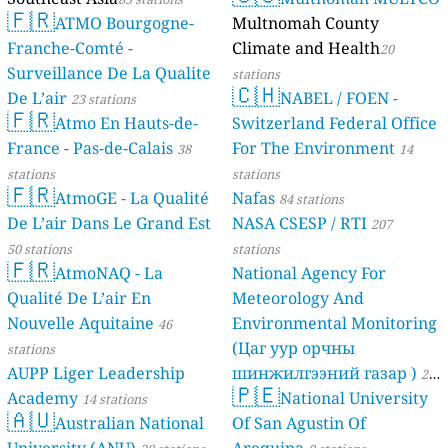
🇫🇷
ATMO Bourgogne-
Multnomah County
Franche-Comté -
Climate and Health
20
Surveillance De La Qualite
stations
🇨🇭
De L’air
NABEL / FOEN -
23 stations
🇫🇷
Atmo En Hauts-de-
Switzerland Federal Office
France - Pas-de-Calais
For The Environment
38
14
stations
stations
🇫🇷
AtmoGE - La Qualité
Nafas
84 stations
De L’air Dans Le Grand Est
NASA CSESP / RTI
207
50 stations
stations
🇫🇷
AtmoNAQ - La
National Agency For
Qualité De L’air En
Meteorology And
Nouvelle Aquitaine
Environmental Monitoring
46
(Цаг уур орчны
stations
AUPP Liger Leadership
шинжилгээний газар )
21
🇵🇪
Academy
National University
14 stations
stations
🇦🇺
Australian National
Of San Agustin Of
University (ANU)
Arequipa