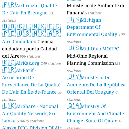
🇫🇷
Geologie)
Airbreizh - Qualité
Ministerio de Ambiente de
50 stations
De L'air En Bretagne
Panamá
13
5 stations
🇺🇸
Michigan
stations
🇧🇴
🇨🇱
🇲🇽
🇪🇨
Department Of
🇵🇪
🇺🇸
🇲🇽
🇦🇷
Environmental Quality
109
Aire Ciudadano
Ciencia
stations
🇺🇸
ciudadana por la Calidad
Mid-Ohio MORPC
del Aire
Mid-Ohio Regional
806 stations
🇰🇿
AirKaz.org
Planning Commission
249 stations
151
🇫🇷
AirParif -
stations
🇺🇾
Association De
Ministerio De
Surveillance De La Qualité
Ambiente De La República
De L'air En Île-de-France
Oriental Del Uruguay
39
6
stations
stations
🇱🇰
🇶🇦
AirShare - National
Ministry Of
Air Quality Network, Sri
Environment And Climate
Lanka
Change, State Of Qatar
578019 stations
16
Alaska DEC- Division Of Air
stations