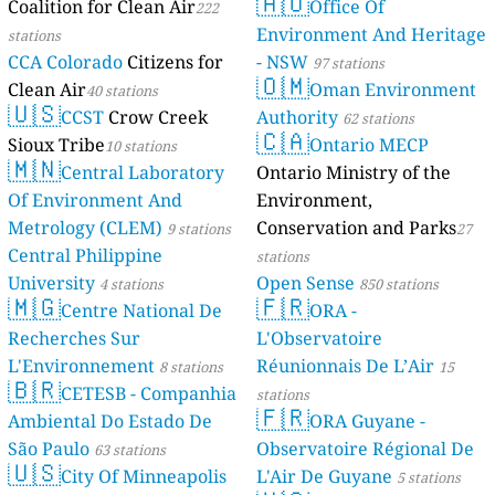
🇦🇺
Coalition for Clean Air
Mayotte
Office Of
222
4 stations
Environment And Heritage
stations
CCA Colorado
Citizens for
- NSW
97 stations
🇴🇲
Clean Air
Oman Environment
40 stations
🇺🇸
CCST
Crow Creek
Authority
62 stations
🇨🇦
Sioux Tribe
Ontario MECP
10 stations
🇲🇳
Central Laboratory
Ontario Ministry of the
Of Environment And
Environment,
Metrology (CLEM)
Conservation and Parks
9 stations
27
Central Philippine
stations
University
Open Sense
4 stations
850 stations
🇲🇬
🇫🇷
Centre National De
ORA -
Recherches Sur
L'Observatoire
L'Environnement
Réunionnais De L’Air
8 stations
15
🇧🇷
CETESB - Companhia
stations
🇫🇷
Ambiental Do Estado De
ORA Guyane -
São Paulo
Observatoire Régional De
63 stations
🇺🇸
City Of Minneapolis
L'Air De Guyane
5 stations