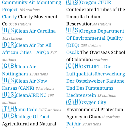
🇺🇸
Community Air Monitoring
Oregon CTUIR
Project
Confederated Tribes of the
165 stations
Clarity
Clarity Movement
Umatilla Indian
Co.
Reservation
3118 stations
44 stations
🇺🇸
🇺🇸
Clean Air Carolina
Oregon Department
Of Environmental Quality
102 stations
🇧🇷
Clean Air For All
(DEQ)
205 stations
African Cities | AirQo
Osc.lk
The Overseas School
846
of Colombo
stations
4 stations
🇬🇧
🇨🇭
Clean Air
OSTLUFT - Die
Nottingham
Luftqualitätsüberwachung
13 stations
🇺🇸
Clean Air Now
Der Ostschweizer Kantone
Kansas (CANK)
Und Des Fürstentums
34 stations
🇺🇸
CleanAIRE NC
Liechtenstein
195
18 stations
🇬🇭
Oxygen City
stations
🇹🇭
Cmu Ccdc
Environmental Protection
3437 stations
🇺🇸
College Of Food
Agency in Ghana
2 stations
Agricultural and Natural
Pai Air
28 stations