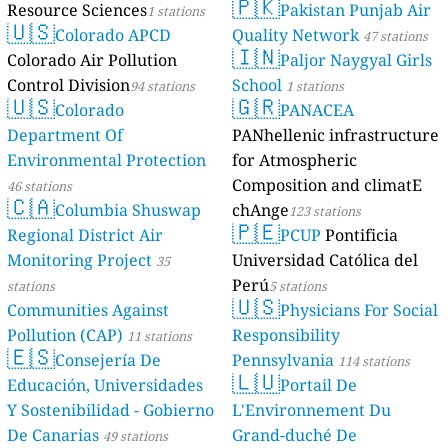
🇵🇰
Resource Sciences
Pakistan Punjab Air
1 stations
🇺🇸
Colorado APCD
Quality Network
47 stations
🇮🇳
Colorado Air Pollution
Paljor Naygyal Girls
Control Division
School
94 stations
1 stations
🇺🇸
🇬🇷
Colorado
PANACEA
Department Of
PANhellenic infrastructure
Environmental Protection
for Atmospheric
Composition and climatE
46 stations
🇨🇦
Columbia Shuswap
chAnge
123 stations
🇵🇪
Regional District Air
PCUP
Pontificia
Monitoring Project
Universidad Católica del
35
Perú
stations
5 stations
🇺🇸
Communities Against
Physicians For Social
Pollution (CAP)
Responsibility
11 stations
🇪🇸
Consejería De
Pennsylvania
114 stations
🇱🇺
Educación, Universidades
Portail De
Y Sostenibilidad - Gobierno
L'Environnement Du
De Canarias
Grand-duché De
49 stations