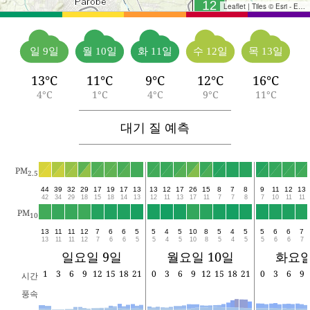
Leaflet
|
Tiles © Esri - Esri, DeLorme, NAVTEQ, TomTom, Intermap, iPC, USGS, FAO, NPS, NRCAN, GeoBase, Kadaster NL, Ordnance Survey, Esri Japan, METI, Esri China (Hong Kong), and the GIS User Community
일 9일
월 10일
화 11일
수 12일
목 13일
13°C
11°C
9°C
12°C
16°C
4°C
1°C
4°C
9°C
11°C
대기 질 예측
PM
2.5
44
39
32
29
17
19
17
13
13
12
17
26
15
8
7
8
9
11
12
13
42
34
29
18
15
18
14
13
12
11
13
17
11
7
7
8
7
10
11
11
PM
10
13
11
11
12
7
6
6
5
5
4
5
10
8
5
4
5
5
6
6
7
13
11
11
12
7
6
6
5
5
4
5
10
8
5
4
5
5
6
6
7
일요일 9일
월요일 10일
화요일
1
3
6
9
12
15
18
21
0
3
6
9
12
15
18
21
0
3
6
9
시간
풍속