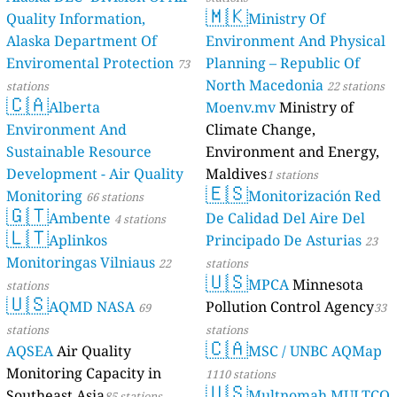
🇲🇰
Quality Information,
Ministry Of
Alaska Department Of
Environment And Physical
Enviromental Protection
Planning – Republic Of
73
North Macedonia
stations
22 stations
🇨🇦
Alberta
Moenv.mv
Ministry of
Environment And
Climate Change,
Sustainable Resource
Environment and Energy,
Development - Air Quality
Maldives
1 stations
🇪🇸
Monitoring
Monitorización Red
66 stations
🇬🇹
Ambente
De Calidad Del Aire Del
4 stations
🇱🇹
Aplinkos
Principado De Asturias
23
Monitoringas Vilniaus
22
stations
🇺🇸
MPCA
Minnesota
stations
🇺🇸
AQMD NASA
Pollution Control Agency
69
33
stations
stations
🇨🇦
AQSEA
Air Quality
MSC / UNBC AQMap
Monitoring Capacity in
1110 stations
🇺🇸
Southeast Asia
Multnomah MULTCO
85 stations