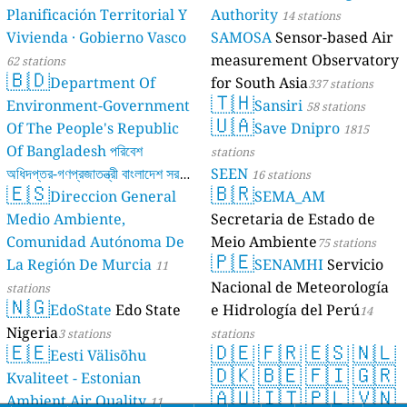
Planificación Territorial Y
Authority
14 stations
Vivienda · Gobierno Vasco
SAMOSA
Sensor-based Air
measurement Observatory
62 stations
🇧🇩
Department Of
for South Asia
337 stations
🇹🇭
Environment-Government
Sansiri
58 stations
🇺🇦
Of The People's Republic
Save Dnipro
1815
Of Bangladesh পরিবেশ
stations
অধিদপ্তর-গণপ্রজাতন্ত্রী বাংলাদেশ সরকার
SEEN
16 stations
🇪🇸
🇧🇷
Direccion General
SEMA_AM
17 stations
Medio Ambiente,
Secretaria de Estado de
Comunidad Autónoma De
Meio Ambiente
75 stations
🇵🇪
La Región De Murcia
SENAMHI
Servicio
11
Nacional de Meteorología
stations
🇳🇬
EdoState
Edo State
e Hidrología del Perú
14
Nigeria
3 stations
stations
🇪🇪
🇩🇪
🇫🇷
🇪🇸
🇳🇱
Eesti Välisõhu
🇩🇰
🇧🇪
🇫🇮
🇬🇷
Kvaliteet - Estonian
🇦🇺
🇮🇹
🇵🇱
🇻🇳
Ambient Air Quality
11