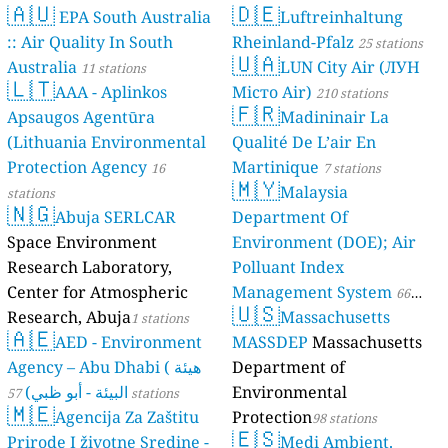
🇦🇺
🇩🇪
EPA South Australia
Luftreinhaltung
:: Air Quality In South
Rheinland-Pfalz
25 stations
🇺🇦
Australia
LUN City Air (ЛУН
11 stations
🇱🇹
AAA - Aplinkos
Місто Air)
210 stations
🇫🇷
Apsaugos Agentūra
Madininair La
(Lithuania Environmental
Qualité De L’air En
Protection Agency
Martinique
16
7 stations
🇲🇾
Malaysia
stations
🇳🇬
Abuja SERLCAR
Department Of
Space Environment
Environment (DOE); Air
Research Laboratory,
Polluant Index
Center for Atmospheric
Management System
66
🇺🇸
Research, Abuja
Massachusetts
1 stations
stations
🇦🇪
AED - Environment
MASSDEP
Massachusetts
Agency – Abu Dhabi ( هيئة
Department of
البيئة - أبو ظبي)
Environmental
57 stations
🇲🇪
Agencija Za Zaštitu
Protection
98 stations
🇪🇸
Prirode I životne Sredine -
Medi Ambient.