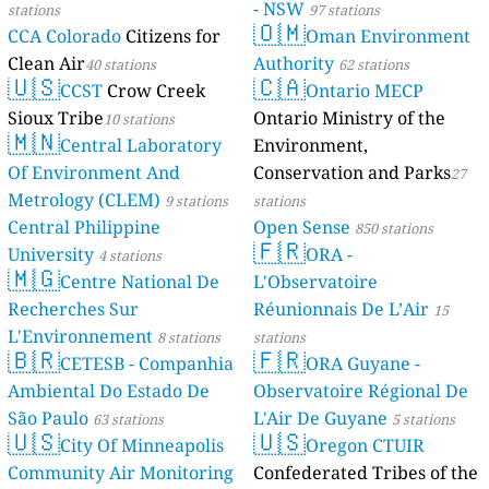
- NSW
stations
97 stations
🇴🇲
CCA Colorado
Citizens for
Oman Environment
Clean Air
Authority
40 stations
62 stations
🇺🇸
🇨🇦
CCST
Crow Creek
Ontario MECP
Sioux Tribe
Ontario Ministry of the
10 stations
🇲🇳
Central Laboratory
Environment,
Of Environment And
Conservation and Parks
27
Metrology (CLEM)
9 stations
stations
Central Philippine
Open Sense
850 stations
🇫🇷
University
ORA -
4 stations
🇲🇬
Centre National De
L'Observatoire
Recherches Sur
Réunionnais De L’Air
15
L'Environnement
8 stations
stations
🇧🇷
🇫🇷
CETESB - Companhia
ORA Guyane -
Ambiental Do Estado De
Observatoire Régional De
São Paulo
L'Air De Guyane
63 stations
5 stations
🇺🇸
🇺🇸
City Of Minneapolis
Oregon CTUIR
Community Air Monitoring
Confederated Tribes of the