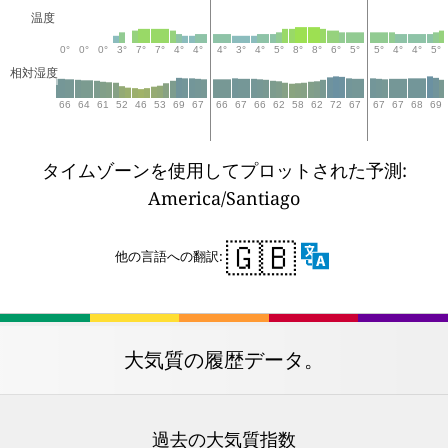
温度
0°
0°
0°
3°
7°
7°
4°
4°
4°
3°
4°
5°
8°
8°
6°
5°
5°
4°
4°
5°
相対湿度
66
64
61
52
46
53
69
67
66
67
66
62
58
62
72
67
67
67
68
69
タイムゾーンを使用してプロットされた予測:
America/Santiago
🇬🇧
他の言語への翻訳:
大気質の履歴データ。
過去の大気質指数