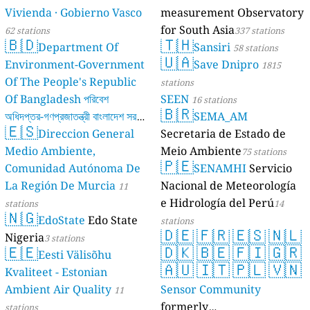
Vivienda · Gobierno Vasco
measurement Observatory
for South Asia
62 stations
337 stations
🇧🇩
🇹🇭
Department Of
Sansiri
58 stations
🇺🇦
Environment-Government
Save Dnipro
1815
Of The People's Republic
stations
Of Bangladesh পরিবেশ
SEEN
16 stations
🇧🇷
অধিদপ্তর-গণপ্রজাতন্ত্রী বাংলাদেশ সরকার
SEMA_AM
🇪🇸
Direccion General
Secretaria de Estado de
17 stations
Medio Ambiente,
Meio Ambiente
75 stations
🇵🇪
Comunidad Autónoma De
SENAMHI
Servicio
La Región De Murcia
Nacional de Meteorología
11
e Hidrología del Perú
stations
14
🇳🇬
EdoState
Edo State
stations
🇩🇪
🇫🇷
🇪🇸
🇳🇱
Nigeria
3 stations
🇪🇪
🇩🇰
🇧🇪
🇫🇮
🇬🇷
Eesti Välisõhu
🇦🇺
🇮🇹
🇵🇱
🇻🇳
Kvaliteet - Estonian
Ambient Air Quality
Sensor Community
11
formerly
stations