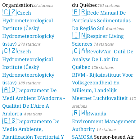
Organisation
du Québec
35 stations
101 stations
🇨🇿
🇧🇷
Czech
Rede Manual De
Hydrometeorological
Partículas Sedimentadas
Institute (Český
Da Região Sul
6 stations
🇮🇳
Hydrometeorologický
Respirer Living
ústav)
Sciences
274 stations
74 stations
🇨🇿
🇨🇦
Czech
Revolv'Air, Outil De
Hydrometeorological
Analyse De L'air Du
Institute (Český
Québec
126 stations
Hydrometeorologický
RIVM - Rijksinstituut Voor
ústav)
Volksgezondheid En
188 stations
🇦🇩
Departament De
Milieum, Landelijk
Medi Ambient D'Andorra -
Meetnet Luchtkwaliteit
112
Qualitat De L'Aire A
stations
🇷🇼
Andorra
Rwanda
4 stations
🇪🇸
Departamento De
Environment Management
Medio Ambiente,
Authority
14 stations
Planificación Territorial Y
SAMOSA
Sensor-based Air