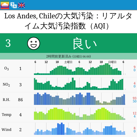
Los Andes, Chileの大気汚染：リアルタ
イム大気汚染指数（AQI）
良い
3
2時間前更新済み (
)
日曜日 06:00
6
12
18
土曜日
6
12
18
日曜日
6
9
O
1
3
0
4
NO
3
2
0
93
86
R.H.
50
12
4
Temp
4
8
2
Wind
0