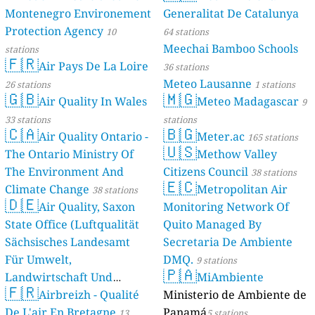
Montenegro Environement
Generalitat De Catalunya
Protection Agency
10
64 stations
Meechai Bamboo Schools
stations
🇫🇷
Air Pays De La Loire
36 stations
Meteo Lausanne
26 stations
1 stations
🇬🇧
🇲🇬
Air Quality In Wales
Meteo Madagascar
9
33 stations
stations
🇨🇦
🇧🇬
Air Quality Ontario -
Meter.ac
165 stations
🇺🇸
The Ontario Ministry Of
Methow Valley
The Environment And
Citizens Council
38 stations
🇪🇨
Climate Change
Metropolitan Air
38 stations
🇩🇪
Air Quality, Saxon
Monitoring Network Of
State Office (Luftqualität
Quito Managed By
Sächsisches Landesamt
Secretaria De Ambiente
Für Umwelt,
DMQ.
9 stations
🇵🇦
Landwirtschaft Und
MiAmbiente
🇫🇷
Geologie)
Airbreizh - Qualité
Ministerio de Ambiente de
50 stations
De L'air En Bretagne
Panamá
13
5 stations