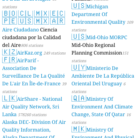
🇺🇸
Michigan
stations
🇧🇴
🇨🇱
🇲🇽
🇪🇨
Department Of
🇵🇪
🇺🇸
🇲🇽
🇦🇷
Environmental Quality
109
Aire Ciudadano
Ciencia
stations
🇺🇸
ciudadana por la Calidad
Mid-Ohio MORPC
del Aire
Mid-Ohio Regional
806 stations
🇰🇿
AirKaz.org
Planning Commission
249 stations
151
🇫🇷
AirParif -
stations
🇺🇾
Association De
Ministerio De
Surveillance De La Qualité
Ambiente De La República
De L'air En Île-de-France
Oriental Del Uruguay
39
6
stations
stations
🇱🇰
🇶🇦
AirShare - National
Ministry Of
Air Quality Network, Sri
Environment And Climate
Lanka
Change, State Of Qatar
578260 stations
16
Alaska DEC- Division Of Air
stations
🇲🇰
Quality Information,
Ministry Of
Alaska Department Of
Environment And Physical