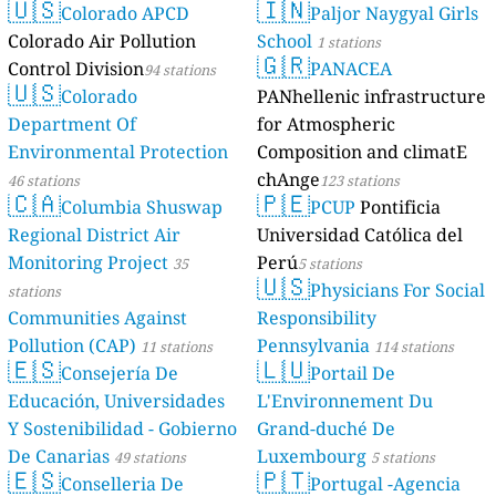
🇺🇸
🇮🇳
Colorado APCD
Paljor Naygyal Girls
Colorado Air Pollution
School
1 stations
🇬🇷
Control Division
PANACEA
94 stations
🇺🇸
Colorado
PANhellenic infrastructure
Department Of
for Atmospheric
Environmental Protection
Composition and climatE
chAnge
46 stations
123 stations
🇨🇦
🇵🇪
Columbia Shuswap
PCUP
Pontificia
Regional District Air
Universidad Católica del
Monitoring Project
Perú
35
5 stations
🇺🇸
Physicians For Social
stations
Communities Against
Responsibility
Pollution (CAP)
Pennsylvania
11 stations
114 stations
🇪🇸
🇱🇺
Consejería De
Portail De
Educación, Universidades
L'Environnement Du
Y Sostenibilidad - Gobierno
Grand-duché De
De Canarias
Luxembourg
49 stations
5 stations
🇪🇸
🇵🇹
Conselleria De
Portugal -Agencia