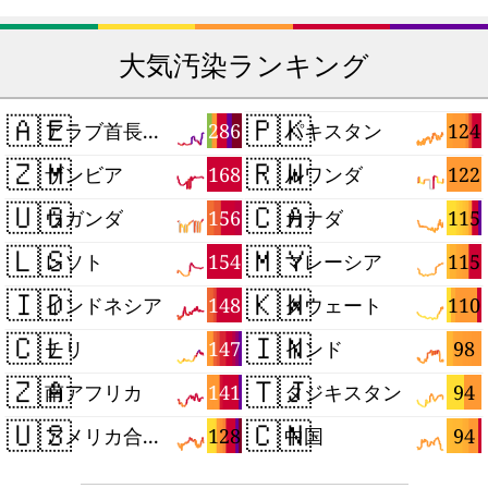
大気汚染ランキング
🇦🇪
🇵🇰
286
124
アラブ首長国連邦
パキスタン
🇿🇲
🇷🇼
168
122
ザンビア
ルワンダ
🇺🇬
🇨🇦
156
115
ウガンダ
カナダ
🇱🇸
🇲🇾
154
115
レソト
マレーシア
🇮🇩
🇰🇼
148
110
インドネシア
クウェート
🇨🇱
🇮🇳
147
98
チリ
インド
🇿🇦
🇹🇯
141
94
南アフリカ
タジキスタン
🇺🇸
🇨🇳
128
94
アメリカ合衆国
中国