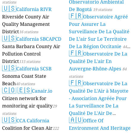
Observatorio Ambiental
stations
🇺🇸
California RIVR
De Bogotá
19 stations
🇫🇷
Riverside County Air
Observatoire Agréé
Quality Management
Pour Assurer La
District
Surveillance De La Qualité
16 stations
🇺🇸
California SBCAPCD
De L’air Sur Le Territoire
Santa Barbara County Air
De La Région Occitanie
44
🇫🇷
Pollution Control
Observatoire De La
stations
District
Qualité De L'air En
115 stations
🇺🇸
California SCSB
Auvergne-Rhône-Alpes
84
Sonoma Coast State
stations
🇫🇷
Beach
Observatoire De La
40 stations
🇨🇴
🇪🇸
Canair.io
Qualité De L'Air à Mayotte
Citizen network for
- Association Agréée Pour
monitoring air quality
La Surveillance De La
29
Qualité De L'Air De
stations
🇺🇸
🇦🇺
CCA California
Mayotte
Office Of
4 stations
Coalition for Clean Air
Environment And Heritage
222