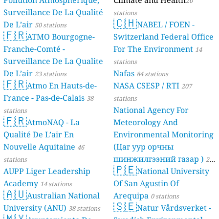
20
Surveillance De La Qualité
stations
🇨🇭
De L’air
NABEL / FOEN -
50 stations
🇫🇷
ATMO Bourgogne-
Switzerland Federal Office
Franche-Comté -
For The Environment
14
Surveillance De La Qualite
stations
De L’air
Nafas
23 stations
84 stations
🇫🇷
Atmo En Hauts-de-
NASA CSESP / RTI
207
France - Pas-de-Calais
38
stations
National Agency For
stations
🇫🇷
AtmoNAQ - La
Meteorology And
Qualité De L’air En
Environmental Monitoring
Nouvelle Aquitaine
(Цаг уур орчны
46
шинжилгээний газар )
stations
21
🇵🇪
AUPP Liger Leadership
National University
stations
Academy
Of San Agustin Of
14 stations
🇦🇺
Australian National
Arequipa
0 stations
🇸🇪
University (ANU)
Natur Vårdsverket -
38 stations
🇲🇽