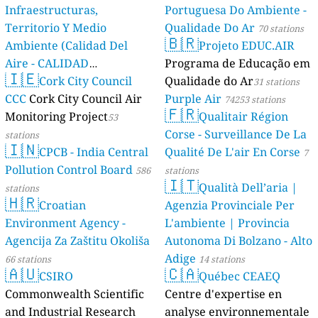
Infraestructuras,
Portuguesa Do Ambiente -
Territorio Y Medio
Qualidade Do Ar
70 stations
🇧🇷
Ambiente (Calidad Del
Projeto EDUC.AIR
Aire - CALIDAD
Programa de Educação em
🇮🇪
AMBIENTAL)
Cork City Council
Qualidade do Ar
23 stations
31 stations
CCC
Cork City Council Air
Purple Air
74253 stations
🇫🇷
Monitoring Project
Qualitair Région
53
Corse - Surveillance De La
stations
🇮🇳
CPCB - India Central
Qualité De L'air En Corse
7
Pollution Control Board
586
stations
🇮🇹
Qualità Dell’aria |
stations
🇭🇷
Croatian
Agenzia Provinciale Per
Environment Agency -
L'ambiente | Provincia
Agencija Za Zaštitu Okoliša
Autonoma Di Bolzano - Alto
Adige
66 stations
14 stations
🇦🇺
🇨🇦
CSIRO
Québec CEAEQ
Commonwealth Scientific
Centre d'expertise en
and Industrial Research
analyse environnementale