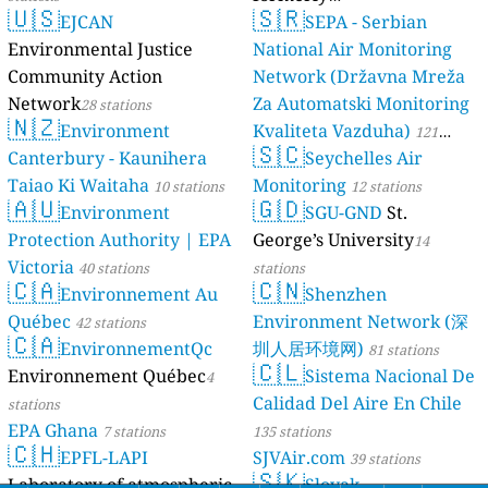
🇺🇸
🇸🇷
EJCAN
luftdaten.info
SEPA - Serbian
35819 stations
Environmental Justice
National Air Monitoring
Community Action
Network (Državna Mreža
Network
Za Automatski Monitoring
28 stations
🇳🇿
Environment
Kvaliteta Vazduha)
121
🇸🇨
Canterbury - Kaunihera
Seychelles Air
stations
Taiao Ki Waitaha
Monitoring
10 stations
12 stations
🇦🇺
🇬🇩
Environment
SGU-GND
St.
Protection Authority | EPA
George’s University
14
Victoria
40 stations
stations
🇨🇦
🇨🇳
Environnement Au
Shenzhen
Québec
Environment Network (深
42 stations
🇨🇦
EnvironnementQc
圳人居环境网)
81 stations
🇨🇱
Environnement Québec
Sistema Nacional De
4
Calidad Del Aire En Chile
stations
EPA Ghana
7 stations
135 stations
🇨🇭
EPFL-LAPI
SJVAir.com
39 stations
🇸🇰
Laboratory of atmospheric
Slovak