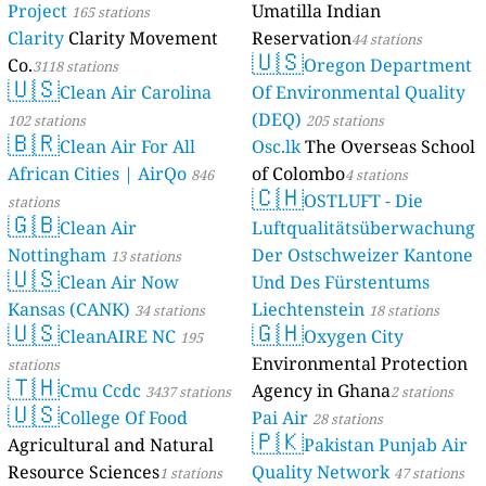
Project
Umatilla Indian
165 stations
Clarity
Clarity Movement
Reservation
44 stations
🇺🇸
Co.
Oregon Department
3118 stations
🇺🇸
Clean Air Carolina
Of Environmental Quality
(DEQ)
102 stations
205 stations
🇧🇷
Clean Air For All
Osc.lk
The Overseas School
African Cities | AirQo
of Colombo
846
4 stations
🇨🇭
OSTLUFT - Die
stations
🇬🇧
Clean Air
Luftqualitätsüberwachung
Nottingham
Der Ostschweizer Kantone
13 stations
🇺🇸
Clean Air Now
Und Des Fürstentums
Kansas (CANK)
Liechtenstein
34 stations
18 stations
🇺🇸
🇬🇭
CleanAIRE NC
Oxygen City
195
Environmental Protection
stations
🇹🇭
Cmu Ccdc
Agency in Ghana
3437 stations
2 stations
🇺🇸
College Of Food
Pai Air
28 stations
🇵🇰
Agricultural and Natural
Pakistan Punjab Air
Resource Sciences
Quality Network
1 stations
47 stations