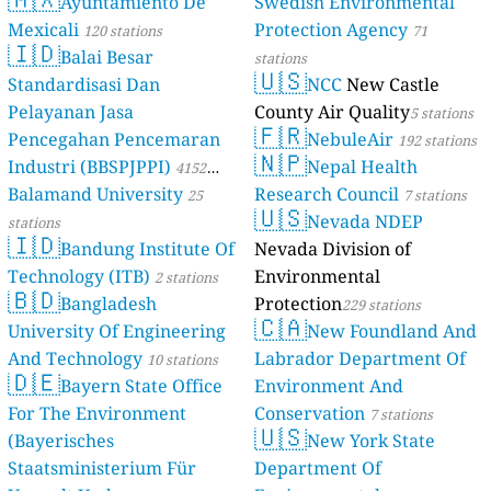
Ayuntamiento De
Swedish Environmental
Mexicali
Protection Agency
120 stations
71
🇮🇩
Balai Besar
stations
🇺🇸
Standardisasi Dan
NCC
New Castle
Pelayanan Jasa
County Air Quality
5 stations
🇫🇷
Pencegahan Pencemaran
NebuleAir
192 stations
🇳🇵
Industri (BBSPJPPI)
Nepal Health
4152
Balamand University
Research Council
stations
25
7 stations
🇺🇸
Nevada NDEP
stations
🇮🇩
Bandung Institute Of
Nevada Division of
Technology (ITB)
Environmental
2 stations
🇧🇩
Bangladesh
Protection
229 stations
🇨🇦
University Of Engineering
New Foundland And
And Technology
Labrador Department Of
10 stations
🇩🇪
Bayern State Office
Environment And
For The Environment
Conservation
7 stations
🇺🇸
(Bayerisches
New York State
Staatsministerium Für
Department Of