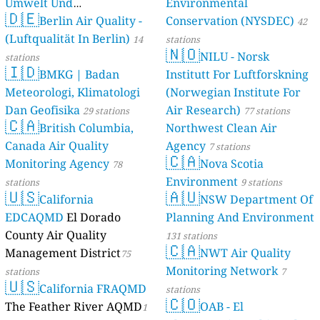
Umwelt Und
Environmental
🇩🇪
Berlin Air Quality -
Verbraucherschutz) - LfU
Conservation (NYSDEC)
42
(Luftqualität In Berlin)
46 stations
14
stations
🇳🇴
NILU - Norsk
stations
🇮🇩
BMKG | Badan
Institutt For Luftforskning
Meteorologi, Klimatologi
(Norwegian Institute For
Dan Geofisika
Air Research)
29 stations
77 stations
🇨🇦
British Columbia,
Northwest Clean Air
Canada Air Quality
Agency
7 stations
🇨🇦
Monitoring Agency
Nova Scotia
78
Environment
stations
9 stations
🇺🇸
🇦🇺
California
NSW Department Of
EDCAQMD
El Dorado
Planning And Environment
County Air Quality
131 stations
🇨🇦
Management District
NWT Air Quality
75
Monitoring Network
stations
7
🇺🇸
California FRAQMD
stations
🇨🇴
The Feather River AQMD
OAB - El
1