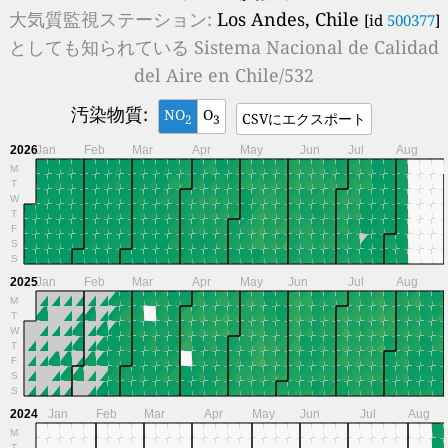
大気質監視ステーション:
Los Andes, Chile
[id
500377
]
としても知られている
Sistema Nacional de Calidad
del Aire en Chile/532
汚染物質:
NO
O
CSVにエクスポート
2
3
2026
Jan
Feb
Mar
Apr
May
Jun
Jul
Aug
M
T
W
T
F
S
S
2025
Jan
Feb
Mar
Apr
May
Jun
Jul
Aug
M
T
W
T
F
S
S
2024
Jan
Feb
Mar
Apr
May
Jun
Jul
Aug
M
T