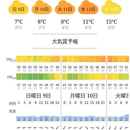
日 9日
月 10日
火 11日
水 12日
木 13日
7°C
8°C
8°C
11°C
15°C
0°C
3°C
4°C
4°C
6°C
大気質予報
PM
2.5
58
56
50
45
55
64
77
80
76
58
66
80
79
81
88
99
101
87
73
91
57
52
43
40
42
58
67
79
62
57
59
73
75
79
82
90
93
78
69
75
PM
10
27
25
21
21
20
28
37
49
43
29
30
39
42
47
52
58
60
51
40
42
27
25
21
21
20
28
37
49
43
29
30
39
42
47
52
58
60
51
40
42
日曜日 9日
月曜日 10日
火曜日
1
3
6
9
12
15
18
21
0
3
6
9
12
15
18
21
0
3
6
9
時間
風速
2
2
2
1
2
3
1
1
1
2
2
1
2
3
1
1
1
1
2
2