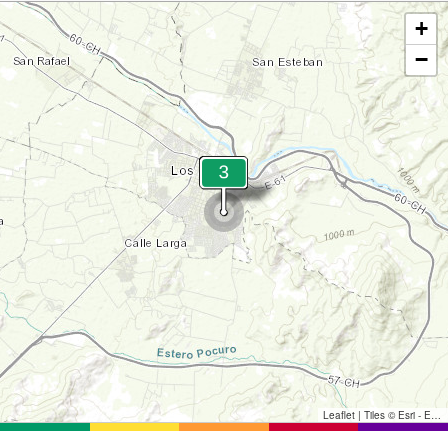
+
−
Leaflet
|
Tiles © Esri - Esri, DeLorme, NAVTEQ, TomTom, Intermap, iPC, USGS, FAO, NPS, NRCAN, GeoBase, Kadaster NL, Ordnance Survey, Esri Japan, METI, Esri China (Hong Kong), and the GIS User Community