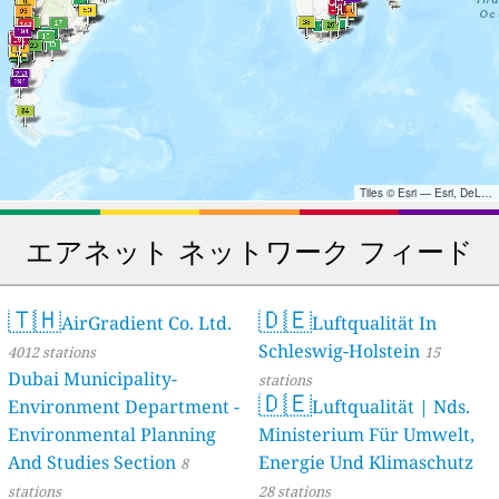
Tiles © Esri — Esri, DeLorme, NAVTEQ, TomTom, Intermap, iPC, USGS, FAO, NPS, NRCAN, GeoBase, Kadaster NL, Ordnance Survey, Esri Japan, METI, Esri China (Hong Kong), and the GIS User Community
エアネット ネットワーク フィード
🇹🇭
🇩🇪
AirGradient Co. Ltd.
Luftqualität In
Schleswig-Holstein
4012 stations
15
Dubai Municipality-
stations
🇩🇪
Environment Department -
Luftqualität | Nds.
Environmental Planning
Ministerium Für Umwelt,
And Studies Section
Energie Und Klimaschutz
8
stations
28 stations