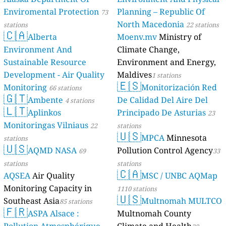
Enviromental Protection
Planning – Republic Of
73
North Macedonia
stations
22 stations
🇨🇦
Alberta
Moenv.mv
Ministry of
Environment And
Climate Change,
Sustainable Resource
Environment and Energy,
Development - Air Quality
Maldives
1 stations
🇪🇸
Monitoring
Monitorización Red
66 stations
🇬🇹
Ambente
De Calidad Del Aire Del
4 stations
🇱🇹
Aplinkos
Principado De Asturias
23
Monitoringas Vilniaus
22
stations
🇺🇸
MPCA
Minnesota
stations
🇺🇸
AQMD NASA
Pollution Control Agency
69
33
stations
stations
🇨🇦
AQSEA
Air Quality
MSC / UNBC AQMap
Monitoring Capacity in
1110 stations
🇺🇸
Southeast Asia
Multnomah MULTCO
85 stations
🇫🇷
ASPA Alsace :
Multnomah County
Pollution Atmosphérique,
Climate and Health